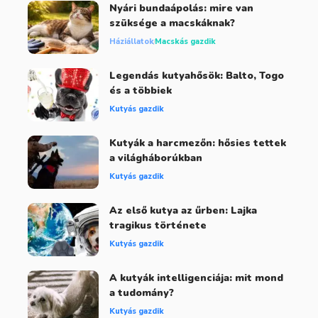
Nyári bundaápolás: mire van
szüksége a macskáknak?
Háziállatok
Macskás gazdik
Legendás kutyahősök: Balto, Togo
és a többiek
Kutyás gazdik
Kutyák a harcmezőn: hősies tettek
a világháborúkban
Kutyás gazdik
Az első kutya az űrben: Lajka
tragikus története
Kutyás gazdik
A kutyák intelligenciája: mit mond
a tudomány?
Kutyás gazdik