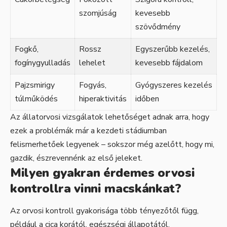
szomjúság
kevesebb
szövődmény
Fogkő,
Rossz
Egyszerűbb kezelés,
fogínygyulladás
lehelet
kevesebb fájdalom
Pajzsmirigy
Fogyás,
Gyógyszeres kezelés
túlműködés
hiperaktivitás
időben
Az állatorvosi vizsgálatok lehetőséget adnak arra, hogy
ezek a problémák már a kezdeti stádiumban
felismerhetőek legyenek – sokszor még azelőtt, hogy mi,
gazdik, észrevennénk az első jeleket.
Milyen gyakran érdemes orvosi
kontrollra vinni macskánkat?
Az orvosi kontroll gyakorisága több tényezőtől függ,
például a cica korától, egészségi állapotától,