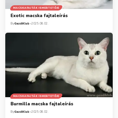
MACSKAFAJTÁK ISMERTETŐJE
Exotic macska fajtaleírás
By
GazdiKlub
2025.08.02.
MACSKAFAJTÁK ISMERTETŐJE
Burmilla macska fajtaleírás
By
GazdiKlub
2025.08.02.