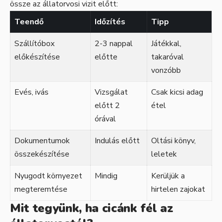
össze az állatorvosi vizit előtt:
Teendő
Időzítés
Tipp
Szállítóbox
2-3 nappal
Játékkal,
előkészítése
előtte
takaróval
vonzóbb
Evés, ivás
Vizsgálat
Csak kicsi adag
előtt 2
étel
órával
Dokumentumok
Indulás előtt
Oltási könyv,
összekészítése
leletek
Nyugodt környezet
Mindig
Kerüljük a
megteremtése
hirtelen zajokat
Mit tegyünk, ha cicánk fél az