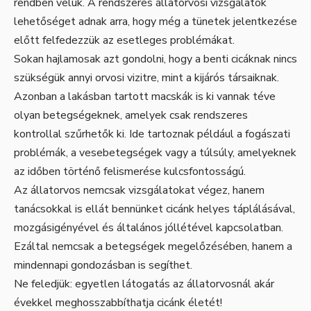
rendben velük. A rendszeres állatorvosi vizsgálatok
lehetőséget adnak arra, hogy még a tünetek jelentkezése
előtt felfedezzük az esetleges problémákat.
Sokan hajlamosak azt gondolni, hogy a benti cicáknak nincs
szükségük annyi orvosi vizitre, mint a kijárós társaiknak.
Azonban a lakásban tartott macskák is ki vannak téve
olyan betegségeknek, amelyek csak rendszeres
kontrollal szűrhetők ki. Ide tartoznak például a fogászati
problémák, a vesebetegségek vagy a túlsúly, amelyeknek
az időben történő felismerése kulcsfontosságú.
Az állatorvos nemcsak vizsgálatokat végez, hanem
tanácsokkal is ellát bennünket cicánk helyes táplálásával,
mozgásigényével és általános jóllétével kapcsolatban.
Ezáltal nemcsak a betegségek megelőzésében, hanem a
mindennapi gondozásban is segíthet.
Ne feledjük: egyetlen látogatás az állatorvosnál akár
évekkel meghosszabbíthatja cicánk életét!