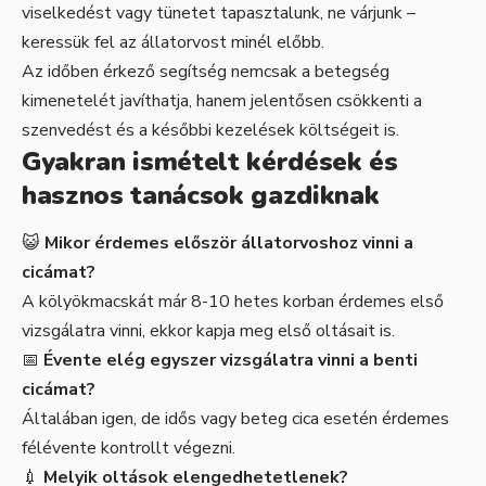
viselkedést vagy tünetet tapasztalunk, ne várjunk –
keressük fel az állatorvost minél előbb.
Az időben érkező segítség nemcsak a betegség
kimenetelét javíthatja, hanem jelentősen csökkenti a
szenvedést és a későbbi kezelések költségeit is.
Gyakran ismételt kérdések és
hasznos tanácsok gazdiknak
😺
Mikor érdemes először állatorvoshoz vinni a
cicámat?
A kölyökmacskát már 8-10 hetes korban érdemes első
vizsgálatra vinni, ekkor kapja meg első oltásait is.
📅
Évente elég egyszer vizsgálatra vinni a benti
cicámat?
Általában igen, de idős vagy beteg cica esetén érdemes
félévente kontrollt végezni.
💉
Melyik oltások elengedhetetlenek?