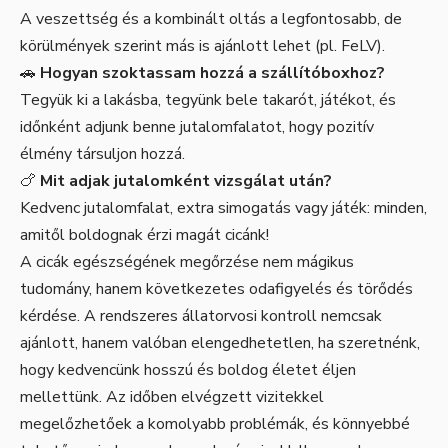
A veszettség és a kombinált oltás a legfontosabb, de
körülmények szerint más is ajánlott lehet (pl. FeLV).
🚗
Hogyan szoktassam hozzá a szállítóboxhoz?
Tegyük ki a lakásba, tegyünk bele takarót, játékot, és
időnként adjunk benne jutalomfalatot, hogy pozitív
élmény társuljon hozzá.
🍗
Mit adjak jutalomként vizsgálat után?
Kedvenc jutalomfalat, extra simogatás vagy játék: minden,
amitől boldognak érzi magát cicánk!
A cicák egészségének megőrzése nem mágikus
tudomány, hanem következetes odafigyelés és törődés
kérdése. A rendszeres állatorvosi kontroll nemcsak
ajánlott, hanem valóban elengedhetetlen, ha szeretnénk,
hogy kedvencünk hosszú és boldog életet éljen
mellettünk. Az időben elvégzett vizitekkel
megelőzhetőek a komolyabb problémák, és könnyebbé