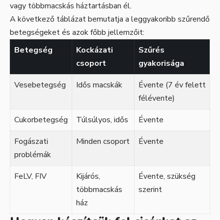
vagy többmacskás háztartásban él.
A következő táblázat bemutatja a leggyakoribb szűrendő
betegségeket és azok főbb jellemzőit:
Betegség
Kockázati
Szűrés
csoport
gyakorisága
Vesebetegség
Idős macskák
Évente (7 év felett
félévente)
Cukorbetegség
Túlsúlyos, idős
Évente
Fogászati
Minden csoport
Évente
problémák
FeLV, FIV
Kijárós,
Évente, szükség
többmacskás
szerint
ház