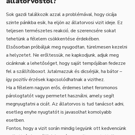
állatorvostól?
Sok gazdi találkozik azzal a problémával, hogy cicája
szinte pánikba esik, ha eljön az állatorvosi vizit ideje. Ez
teljesen természetes reakció, de szerencsére sokat
tehetünk a félelem csökkentése érdekében.
Elsősorban próbáljuk meg nyugodtan, türelmesen kezelni
a helyzetet. Ne erőltessük, ne kapkodjunk, adjuk meg
cicánknak a lehetőséget, hogy saját tempójában fedezze
fel a szállítóboxot. Jutalmazzuk és dicsérjük, ha bátor –
így pozitív érzések kapcsolódhatnak a vizithez.
Ha a félelem nagyon erős, érdemes lehet feromonos
párologtatót vagy permetet használni, amely segít
megnyugtatni a cicát. Az állatorvos is tud tanácsot adni,
esetleg enyhe nyugtatót is javasolhat komolyabb
esetben.
Fontos, hogy a vizit során mindig legyünk ott kedvencünk