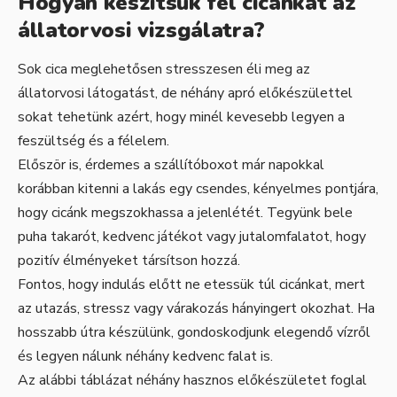
Hogyan készítsük fel cicánkat az
állatorvosi vizsgálatra?
Sok cica meglehetősen stresszesen éli meg az
állatorvosi látogatást, de néhány apró előkészülettel
sokat tehetünk azért, hogy minél kevesebb legyen a
feszültség és a félelem.
Először is, érdemes a szállítóboxot már napokkal
korábban kitenni a lakás egy csendes, kényelmes pontjára,
hogy cicánk megszokhassa a jelenlétét. Tegyünk bele
puha takarót, kedvenc játékot vagy jutalomfalatot, hogy
pozitív élményeket társítson hozzá.
Fontos, hogy indulás előtt ne etessük túl cicánkat, mert
az utazás, stressz vagy várakozás hányingert okozhat. Ha
hosszabb útra készülünk, gondoskodjunk elegendő vízről
és legyen nálunk néhány kedvenc falat is.
Az alábbi táblázat néhány hasznos előkészületet foglal