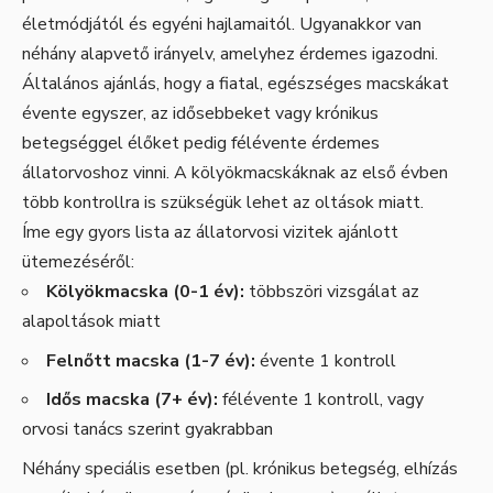
életmódjától és egyéni hajlamaitól. Ugyanakkor van
néhány alapvető irányelv, amelyhez érdemes igazodni.
Általános ajánlás, hogy a fiatal, egészséges macskákat
évente egyszer, az idősebbeket vagy krónikus
betegséggel élőket pedig félévente érdemes
állatorvoshoz vinni. A kölyökmacskáknak az első évben
több kontrollra is szükségük lehet az oltások miatt.
Íme egy gyors lista az állatorvosi vizitek ajánlott
ütemezéséről:
Kölyökmacska (0-1 év):
többszöri vizsgálat az
alapoltások miatt
Felnőtt macska (1-7 év):
évente 1 kontroll
Idős macska (7+ év):
félévente 1 kontroll, vagy
orvosi tanács szerint gyakrabban
Néhány speciális esetben (pl. krónikus betegség, elhízás