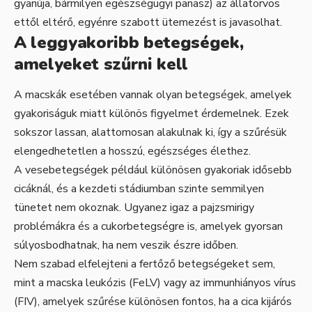
gyanúja, bármilyen egészségügyi panasz) az állatorvos
ettől eltérő, egyénre szabott ütemezést is javasolhat.
A leggyakoribb betegségek,
amelyeket szűrni kell
A macskák esetében vannak olyan betegségek, amelyek
gyakoriságuk miatt különös figyelmet érdemelnek. Ezek
sokszor lassan, alattomosan alakulnak ki, így a szűrésük
elengedhetetlen a hosszú, egészséges élethez.
A vesebetegségek például különösen gyakoriak idősebb
cicáknál, és a kezdeti stádiumban szinte semmilyen
tünetet nem okoznak. Ugyanez igaz a pajzsmirigy
problémákra és a cukorbetegségre is, amelyek gyorsan
súlyosbodhatnak, ha nem veszik észre időben.
Nem szabad elfelejteni a fertőző betegségeket sem,
mint a macska leukózis (FeLV) vagy az immunhiányos vírus
(FIV), amelyek szűrése különösen fontos, ha a cica kijárós