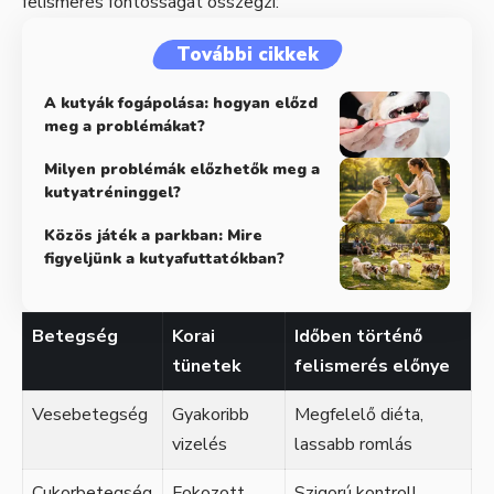
felismerés fontosságát összegzi:
További cikkek
A kutyák fogápolása: hogyan előzd
meg a problémákat?
Milyen problémák előzhetők meg a
kutyatréninggel?
Közös játék a parkban: Mire
figyeljünk a kutyafuttatókban?
Betegség
Korai
Időben történő
tünetek
felismerés előnye
Vesebetegség
Gyakoribb
Megfelelő diéta,
vizelés
lassabb romlás
Cukorbetegség
Fokozott
Szigorú kontroll,