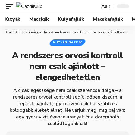
Aa
Kutyák
Macskák
Kutyafajták
Macskafajták
M
GazdiKlub
»
Kutyás gazdik
»
A rendszeres orvosi kontroll nem csak ajánlott – elengedhetetlen
KUTYÁS GAZDIK
A rendszeres orvosi kontroll
nem csak ajánlott –
elengedhetetlen
A cicák egészsége nem csak szerencse dolga – a
rendszeres orvosi kontroll segít időben kiszűrni a
rejtett bajokat, így kedvencünk hosszabb és
boldogabb életet élhet. Ne várjuk meg, míg baj van:
egy gyors vizit évente aranyat ér a doromboló
családtagunknak!