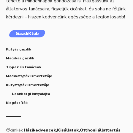
tehető a mindennapok gondozása is. Hallgassunk az
állatorvos tanácsaira, figyeljük cicánkat, és soha ne féljünk
kérdezni – hiszen kedvencünk egészsége a legfontosabb!
GazdiKlub
Kutyás gazdik
Macskás gazdik
Tippek és tanácsok
Macskafajták ismertetője
Kutyafajták ismertetője
Leonbergi kutyafajta
Kiegészítők
címkék
Házikedvencek
Kisállatok
Otthoni állattartás