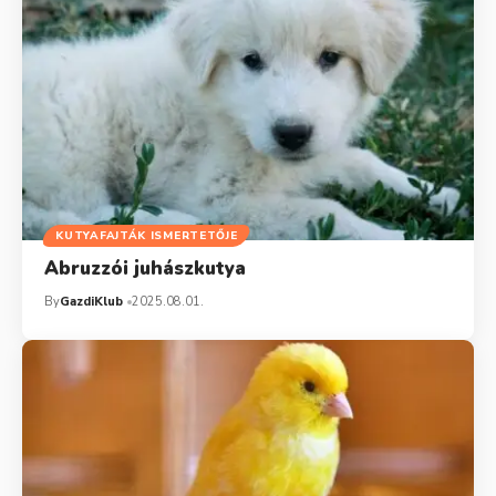
KUTYAFAJTÁK ISMERTETŐJE
Abruzzói juhászkutya
By
GazdiKlub
2025.08.01.