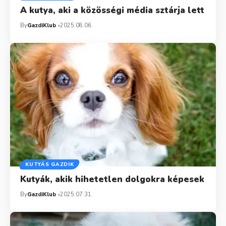
A kutya, aki a közösségi média sztárja lett
By
GazdiKlub
2025.08.06.
KUTYÁS GAZDIK
Kutyák, akik hihetetlen dolgokra képesek
By
GazdiKlub
2025.07.31.