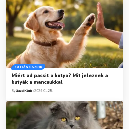
KUTYÁS GAZDIK
Miért ad pacsit a kutya? Mit jeleznek a
kutyák a mancsukkal
By
GazdiKlub
2026.01.25.