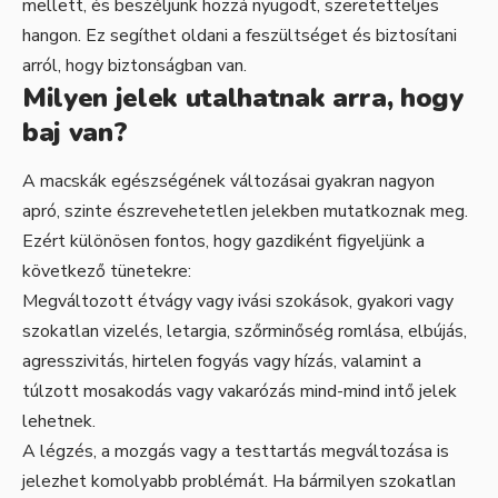
mellett, és beszéljünk hozzá nyugodt, szeretetteljes
hangon. Ez segíthet oldani a feszültséget és biztosítani
arról, hogy biztonságban van.
Milyen jelek utalhatnak arra, hogy
baj van?
A macskák egészségének változásai gyakran nagyon
apró, szinte észrevehetetlen jelekben mutatkoznak meg.
Ezért különösen fontos, hogy gazdiként figyeljünk a
következő tünetekre:
Megváltozott étvágy vagy ivási szokások, gyakori vagy
szokatlan vizelés, letargia, szőrminőség romlása, elbújás,
agresszivitás, hirtelen fogyás vagy hízás, valamint a
túlzott mosakodás vagy vakarózás mind-mind intő jelek
lehetnek.
A légzés, a mozgás vagy a testtartás megváltozása is
jelezhet komolyabb problémát. Ha bármilyen szokatlan