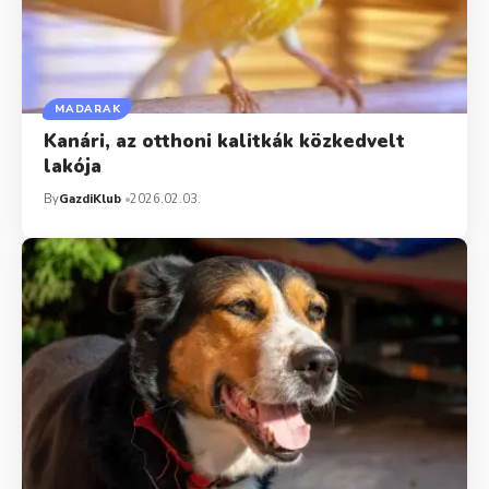
MADARAK
Kanári, az otthoni kalitkák közkedvelt
lakója
By
GazdiKlub
2026.02.03.