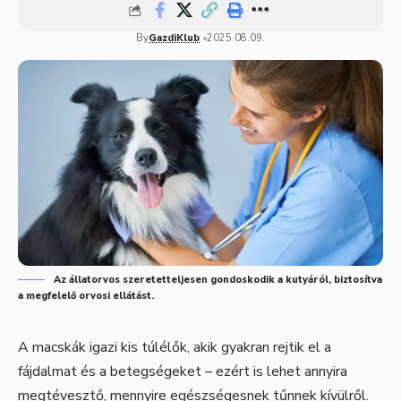
By
GazdiKlub
2025.08.09.
Az állatorvos szeretetteljesen gondoskodik a kutyáról, biztosítva
a megfelelő orvosi ellátást.
A macskák igazi kis túlélők, akik gyakran rejtik el a
fájdalmat és a betegségeket – ezért is lehet annyira
megtévesztő, mennyire egészségesnek tűnnek kívülről.