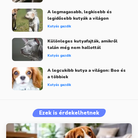
A legmagasabb, legkisebb és
legidősebb kutyák a világon
Kutyás gazdik
Különleges kutyafajták, amikről
talán még nem hallottál
Kutyás gazdik
A legcukibb kutya a világon: Boo és
a többiek
Kutyás gazdik
Ezek is érdekelhetnek