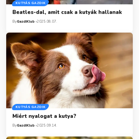
KUTYÁS GAZDIK
Beatles-dal, amit csak a kutyák hallanak
By
GazdiKlub
2025.08.07.
KUTYÁS GAZDIK
Miért nyalogat a kutya?
By
GazdiKlub
2025.09.14.