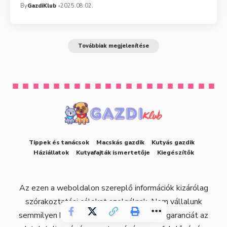
By
GazdiKlub
2025.08.02.
Továbbiak megjelenítése
Tippek és tanácsok
Macskás gazdik
Kutyás gazdik
Háziállatok
Kutyafajták ismertetője
Kiegészítők
Az ezen a weboldalon szereplő információk kizárólag
szórakoztatási célokat szolgálnak. Nem vállalunk
semmilyen kifejezett vagy hallgatólagos garanciát az