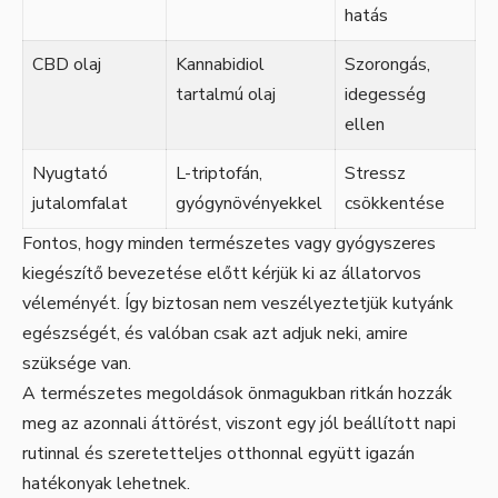
hatás
CBD olaj
Kannabidiol
Szorongás,
tartalmú olaj
idegesség
ellen
Nyugtató
L-triptofán,
Stressz
jutalomfalat
gyógynövényekkel
csökkentése
Fontos, hogy minden természetes vagy gyógyszeres
kiegészítő bevezetése előtt kérjük ki az állatorvos
véleményét. Így biztosan nem veszélyeztetjük kutyánk
egészségét, és valóban csak azt adjuk neki, amire
szüksége van.
A természetes megoldások önmagukban ritkán hozzák
meg az azonnali áttörést, viszont egy jól beállított napi
rutinnal és szeretetteljes otthonnal együtt igazán
hatékonyak lehetnek.