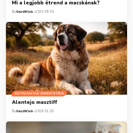
Mi a legjobb étrend a macskának?
By
GazdiKlub
2025.09.30.
KUTYAFAJTÁK ISMERTETŐJE
Alentejo masztiff
By
GazdiKlub
2026.01.28.