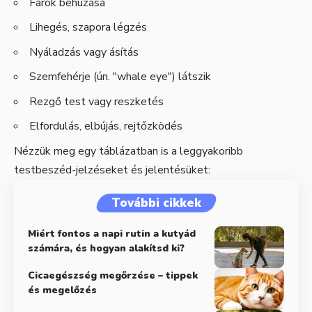
Farok behúzása
Lihegés, szapora légzés
Nyáladzás vagy ásítás
Szemfehérje (ún. "whale eye") látszik
Rezgő test vagy reszketés
Elfordulás, elbújás, rejtőzködés
Nézzük meg egy táblázatban is a leggyakoribb
testbeszéd-jelzéseket és jelentésüket:
További cikkek
Miért fontos a napi rutin a kutyád
számára, és hogyan alakítsd ki?
Cicaegészség megőrzése – tippek
és megelőzés