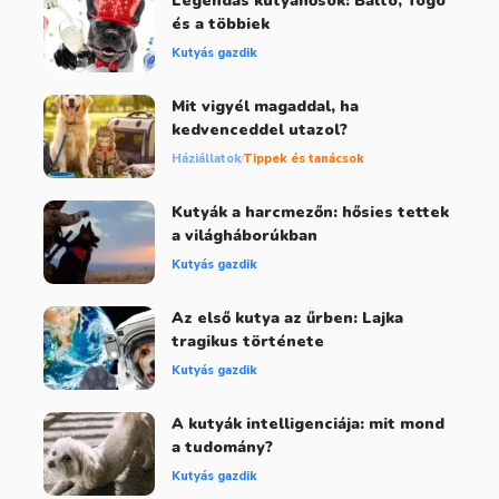
Legendás kutyahősök: Balto, Togo
és a többiek
Kutyás gazdik
Mit vigyél magaddal, ha
kedvenceddel utazol?
Háziállatok
Tippek és tanácsok
Kutyák a harcmezőn: hősies tettek
a világháborúkban
Kutyás gazdik
Az első kutya az űrben: Lajka
tragikus története
Kutyás gazdik
A kutyák intelligenciája: mit mond
a tudomány?
Kutyás gazdik