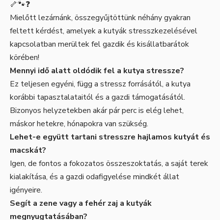
🦴🐾❓
Mielőtt lezárnánk, összegyűjtöttünk néhány gyakran
feltett kérdést, amelyek a kutyák stresszkezelésével
kapcsolatban merültek fel gazdik és kisállatbarátok
körében!
Mennyi idő alatt oldódik fel a kutya stressze?
Ez teljesen egyéni, függ a stressz forrásától, a kutya
korábbi tapasztalataitól és a gazdi támogatásától.
Bizonyos helyzetekben akár pár perc is elég lehet,
máskor hetekre, hónapokra van szükség.
Lehet-e együtt tartani stresszre hajlamos kutyát és
macskát?
Igen, de fontos a fokozatos összeszoktatás, a saját terek
kialakítása, és a gazdi odafigyelése mindkét állat
igényeire.
Segít a zene vagy a fehér zaj a kutyák
megnyugtatásában?