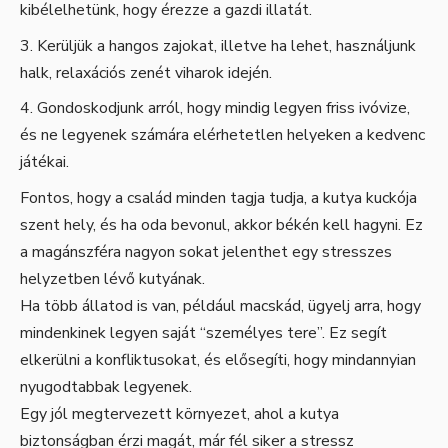
kibélelhetünk, hogy érezze a gazdi illatát.
Kerüljük a hangos zajokat, illetve ha lehet, használjunk
halk, relaxációs zenét viharok idején.
Gondoskodjunk arról, hogy mindig legyen friss ivóvize,
és ne legyenek számára elérhetetlen helyeken a kedvenc
játékai.
Fontos, hogy a család minden tagja tudja, a kutya kuckója
szent hely, és ha oda bevonul, akkor békén kell hagyni. Ez
a magánszféra nagyon sokat jelenthet egy stresszes
helyzetben lévő kutyának.
Ha több állatod is van, például macskád, ügyelj arra, hogy
mindenkinek legyen saját “személyes tere”. Ez segít
elkerülni a konfliktusokat, és elősegíti, hogy mindannyian
nyugodtabbak legyenek.
Egy jól megtervezett környezet, ahol a kutya
biztonságban érzi magát, már fél siker a stressz