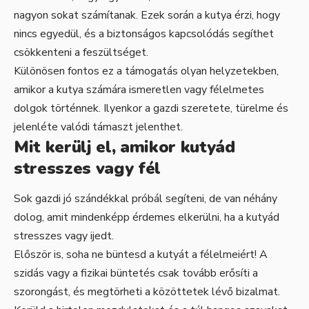
nagyon sokat számítanak. Ezek során a kutya érzi, hogy
nincs egyedül, és a biztonságos kapcsolódás segíthet
csökkenteni a feszültséget.
Különösen fontos ez a támogatás olyan helyzetekben,
amikor a kutya számára ismeretlen vagy félelmetes
dolgok történnek. Ilyenkor a gazdi szeretete, türelme és
jelenléte valódi támaszt jelenthet.
Mit kerülj el, amikor kutyád
stresszes vagy fél
Sok gazdi jó szándékkal próbál segíteni, de van néhány
dolog, amit mindenképp érdemes elkerülni, ha a kutyád
stresszes vagy ijedt.
Először is, soha ne büntesd a kutyát a félelmeiért! A
szidás vagy a fizikai büntetés csak tovább erősíti a
szorongást, és megtörheti a közöttetek lévő bizalmat.