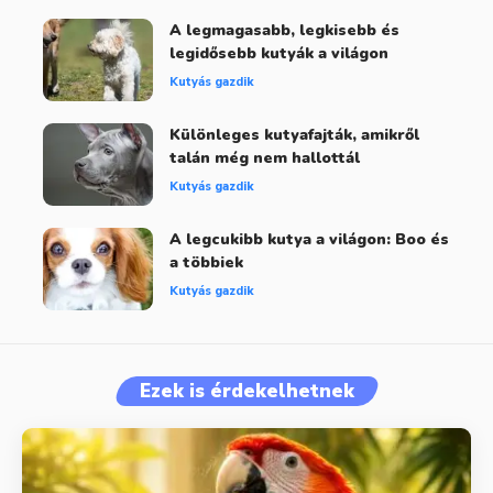
A legmagasabb, legkisebb és
legidősebb kutyák a világon
Kutyás gazdik
Különleges kutyafajták, amikről
talán még nem hallottál
Kutyás gazdik
A legcukibb kutya a világon: Boo és
a többiek
Kutyás gazdik
Ezek is érdekelhetnek