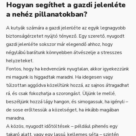
Hogyan segíthet a gazdi jelenléte
a nehéz pillanatokban?
A kutyák számára a gazdi jelenléte az egyik legnagyobb
biztonságérzetet nyújtó tényező. Egy szerető, nyugodt
gazdi jelenléte sokszor már elegendő ahhoz, hogy
négylábú barátunk könnyebben átvészelje a stresszes
helyzeteket.
Fontos, hogy ha kedvencünk nyugtalan, akkor igyekezzünk
mi magunk is higgadtak maradni. Ha idegesen vagy
túlzottan aggódva közelítünk hozzá, az sajnos átragadhat
rá, és csak fokozhatja a szorongást. Üljünk le mellé,
beszéljünk hozzá lágy hangon, és simogassuk, ha igényli –
de sose erőltessük a közelséget, ha inkább magában
maradna.
A közös, nyugodt időtöltések – például pihenés egy
takaró alatt, vagy egy lassú, kellemes séta – szintén