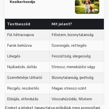
Kooikerhondje
Testbeszéd
Mit jelent?
Fül hátracsapva
Félelem, bizonytalanság
Farok behúzva
Szorongás, rettegés
Lihegés
Feszültség, idegesség
Nyáladzás, ásítás
Stressz, menekülési vágy
Szemfehérje látható
Bizonytalanság, ijedtség
Rezgés, reszketés
Magas stressz-szint
Elbújás, elfordulás
Visszahúzódás, félelem
Ezeket a jeleket tapasztalva próbáljuk meg azonosítani,