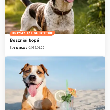
KUTYAFAJTÁK ISMERTETŐJE
Boszniai kopó
By
GazdiKlub
2026.01.29.