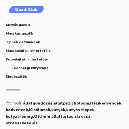
GazdiKlub
Kutyás gazdik
Macskás gazdik
Tippek és tanácsok
Macskafajták ismertetője
Kutyafajták ismertetője
Leonbergi kutyafajta
Kiegészítők
címkék
állatgondozás
állatpszichológia
Házikedvencek
kedvencek
Kisállatok
kutyák
kutyás tippek
kutyatréning
Otthoni állattartás
stressz
stresszkezelés