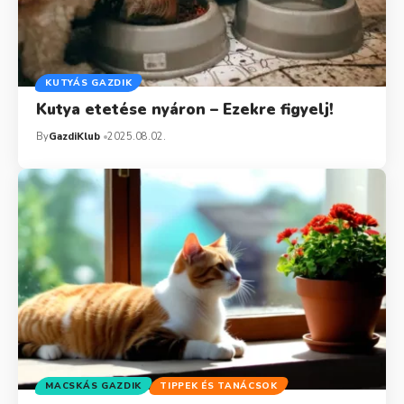
KUTYÁS GAZDIK
Kutya etetése nyáron – Ezekre figyelj!
By
GazdiKlub
2025.08.02.
MACSKÁS GAZDIK
TIPPEK ÉS TANÁCSOK