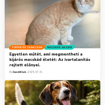
TIPPEK ÉS TANÁCSOK
MACSKÁS GAZDIK
Egyetlen műtét, ami megmentheti a
kijárós macskád életét: Az ivartalanítás
rejtett előnyei.
By
GazdiKlub
2025.07.31.