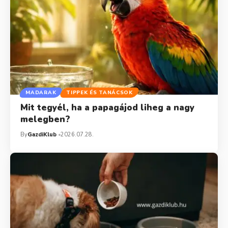
MADARAK
TIPPEK ÉS TANÁCSOK
Mit tegyél, ha a papagájod liheg a nagy
melegben?
By
GazdiKlub
2026.07.28.