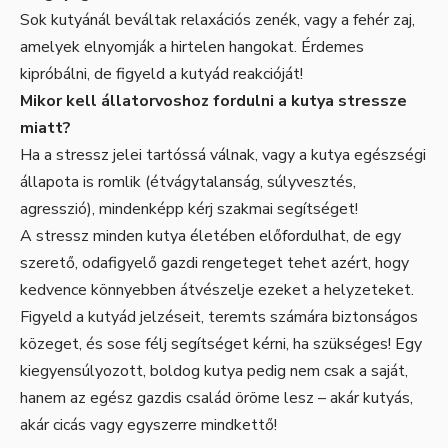
Sok kutyánál beváltak relaxációs zenék, vagy a fehér zaj,
amelyek elnyomják a hirtelen hangokat. Érdemes
kipróbálni, de figyeld a kutyád reakcióját!
Mikor kell állatorvoshoz fordulni a kutya stressze
miatt?
Ha a stressz jelei tartóssá válnak, vagy a kutya egészségi
állapota is romlik (étvágytalanság, súlyvesztés,
agresszió), mindenképp kérj szakmai segítséget!
A stressz minden kutya életében előfordulhat, de egy
szerető, odafigyelő gazdi rengeteget tehet azért, hogy
kedvence könnyebben átvészelje ezeket a helyzeteket.
Figyeld a kutyád jelzéseit, teremts számára biztonságos
közeget, és sose félj segítséget kérni, ha szükséges! Egy
kiegyensúlyozott, boldog kutya pedig nem csak a saját,
hanem az egész gazdis család öröme lesz – akár kutyás,
akár cicás vagy egyszerre mindkettő!