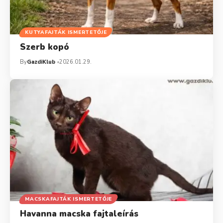
KUTYAFAJTÁK ISMERTETŐJE
Szerb kopó
By
GazdiKlub
2026.01.29.
MACSKAFAJTÁK ISMERTETŐJE
Havanna macska fajtaleírás