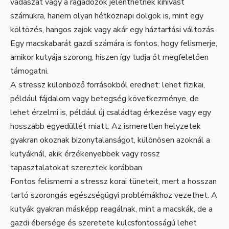
vadászat vagy a ragadozók jelenthetnek kihívást
számukra, hanem olyan hétköznapi dolgok is, mint egy
költözés, hangos zajok vagy akár egy háztartási változás.
Egy macskabarát gazdi számára is fontos, hogy felismerje,
amikor kutyája szorong, hiszen így tudja őt megfelelően
támogatni.
A stressz különböző forrásokból eredhet: lehet fizikai,
például fájdalom vagy betegség következménye, de
lehet érzelmi is, például új családtag érkezése vagy egy
hosszabb egyedüllét miatt. Az ismeretlen helyzetek
gyakran okoznak bizonytalanságot, különösen azoknál a
kutyáknál, akik érzékenyebbek vagy rossz
tapasztalatokat szereztek korábban.
Fontos felismerni a stressz korai tüneteit, mert a hosszan
tartó szorongás egészségügyi problémákhoz vezethet. A
kutyák gyakran másképp reagálnak, mint a macskák, de a
gazdi ébersége és szeretete kulcsfontosságú lehet