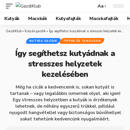
Aa
Kutyák
Macskák
Kutyafajták
Macskafajták
M
GazdiKlub
»
Kutyás gazdik
»
Így segíthetsz kutyádnak a stresszes helyzetek kezelésében
KUTYÁS GAZDIK
TIPPEK ÉS TANÁCSOK
Így segíthetsz kutyádnak a
stresszes helyzetek
kezelésében
Még ha cicák a kedvenceink is, sokan kutyát is
tartanak – vagy legalábbis ismernek olyat, aki igen!
Egy stresszes helyzetben a kutyák is érzékenyek
lehetnek, de néhány egyszerű trükkel, például
nyugodt hangvétellel vagy biztonságos búvóhellyel
sokat tehetünk kedvencünk nyugalmáért.