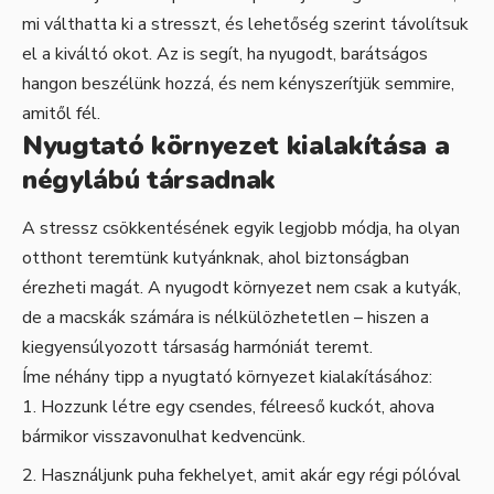
mi válthatta ki a stresszt, és lehetőség szerint távolítsuk
el a kiváltó okot. Az is segít, ha nyugodt, barátságos
hangon beszélünk hozzá, és nem kényszerítjük semmire,
amitől fél.
Nyugtató környezet kialakítása a
négylábú társadnak
A stressz csökkentésének egyik legjobb módja, ha olyan
otthont teremtünk kutyánknak, ahol biztonságban
érezheti magát. A nyugodt környezet nem csak a kutyák,
de a macskák számára is nélkülözhetetlen – hiszen a
kiegyensúlyozott társaság harmóniát teremt.
Íme néhány tipp a nyugtató környezet kialakításához:
Hozzunk létre egy csendes, félreeső kuckót, ahova
bármikor visszavonulhat kedvencünk.
Használjunk puha fekhelyet, amit akár egy régi pólóval