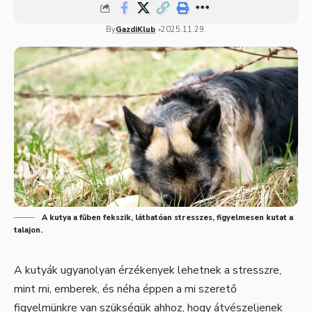
By
GazdiKlub
2025.11.29.
A kutya a fűben fekszik, láthatóan stresszes, figyelmesen kutat a
talajon.
A kutyák ugyanolyan érzékenyek lehetnek a stresszre,
mint mi, emberek, és néha éppen a mi szerető
figyelmünkre van szükségük ahhoz, hogy átvészeljenek