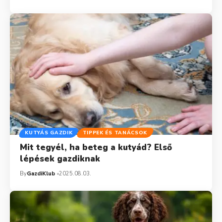
KUTYÁS GAZDIK
TIPPEK ÉS TANÁCSOK
Mit tegyél, ha beteg a kutyád? Első
lépések gazdiknak
By
GazdiKlub
2025.08.03.