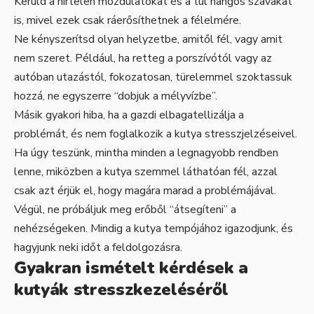
Kerüld a hirtelen mozdulatokat és a túl hangos szavakat
is, mivel ezek csak ráerősíthetnek a félelmére.
Ne kényszerítsd olyan helyzetbe, amitől fél, vagy amit
nem szeret. Például, ha retteg a porszívótól vagy az
autóban utazástól, fokozatosan, türelemmel szoktassuk
hozzá, ne egyszerre “dobjuk a mélyvízbe”.
Másik gyakori hiba, ha a gazdi elbagatellizálja a
problémát, és nem foglalkozik a kutya stresszjelzéseivel.
Ha úgy teszünk, mintha minden a legnagyobb rendben
lenne, miközben a kutya szemmel láthatóan fél, azzal
csak azt érjük el, hogy magára marad a problémájával.
Végül, ne próbáljuk meg erőből “átsegíteni” a
nehézségeken. Mindig a kutya tempójához igazodjunk, és
hagyjunk neki időt a feldolgozásra.
Gyakran ismételt kérdések a
kutyák stresszkezeléséről