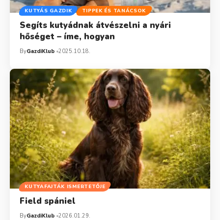
KUTYÁS GAZDIK
TIPPEK ÉS TANÁCSOK
Segíts kutyádnak átvészelni a nyári
hőséget – íme, hogyan
By
GazdiKlub
2025.10.18.
KUTYAFAJTÁK ISMERTETŐJE
Field spániel
By
GazdiKlub
2026.01.29.