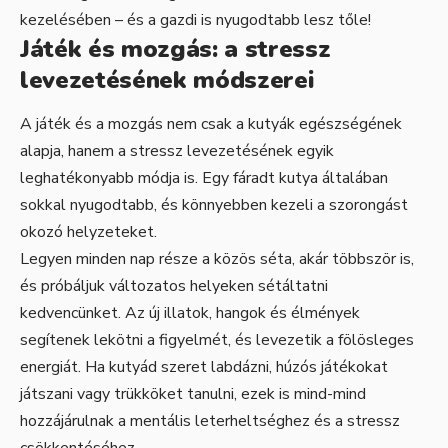
kezelésében – és a gazdi is nyugodtabb lesz tőle!
Játék és mozgás: a stressz
levezetésének módszerei
A játék és a mozgás nem csak a kutyák egészségének
alapja, hanem a stressz levezetésének egyik
leghatékonyabb módja is. Egy fáradt kutya általában
sokkal nyugodtabb, és könnyebben kezeli a szorongást
okozó helyzeteket.
Legyen minden nap része a közös séta, akár többször is,
és próbáljuk változatos helyeken sétáltatni
kedvencünket. Az új illatok, hangok és élmények
segítenek lekötni a figyelmét, és levezetik a fölösleges
energiát. Ha kutyád szeret labdázni, húzós játékokat
játszani vagy trükköket tanulni, ezek is mind-mind
hozzájárulnak a mentális leterheltséghez és a stressz