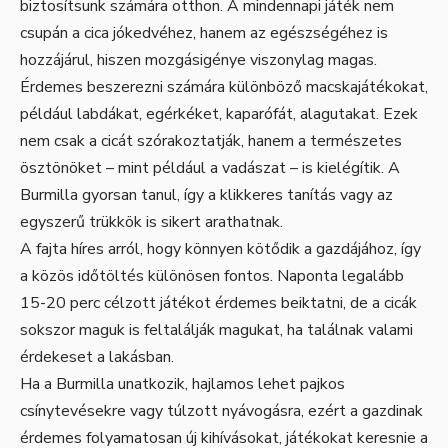
biztosítsunk számára otthon. A mindennapi játék nem
csupán a cica jókedvéhez, hanem az egészségéhez is
hozzájárul, hiszen mozgásigénye viszonylag magas.
Érdemes beszerezni számára különböző macskajátékokat,
például labdákat, egérkéket, kaparófát, alagutakat. Ezek
nem csak a cicát szórakoztatják, hanem a természetes
ösztönöket – mint például a vadászat – is kielégítik. A
Burmilla gyorsan tanul, így a klikkeres tanítás vagy az
egyszerű trükkök is sikert arathatnak.
A fajta híres arról, hogy könnyen kötődik a gazdájához, így
a közös időtöltés különösen fontos. Naponta legalább
15-20 perc célzott játékot érdemes beiktatni, de a cicák
sokszor maguk is feltalálják magukat, ha találnak valami
érdekeset a lakásban.
Ha a Burmilla unatkozik, hajlamos lehet pajkos
csínytevésekre vagy túlzott nyávogásra, ezért a gazdinak
érdemes folyamatosan új kihívásokat, játékokat keresnie a