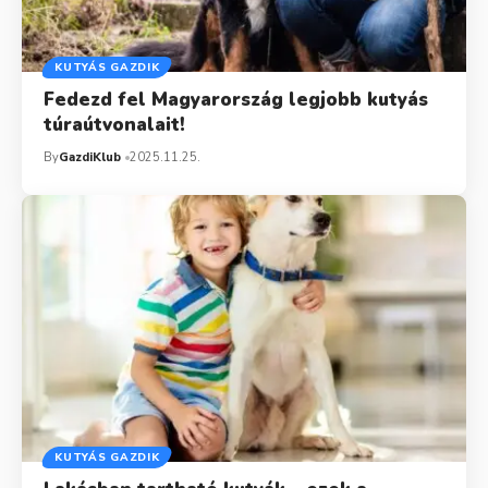
KUTYÁS GAZDIK
Fedezd fel Magyarország legjobb kutyás
túraútvonalait!
By
GazdiKlub
2025.11.25.
KUTYÁS GAZDIK