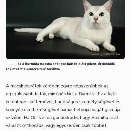
Ez a Burmilla macska a fekete háttér előtt pihen, érdeklődő
tekintetét a kamera felé fordítva.
A macskabarátok körében egyre népszerűbbek az
egzotikusabb fajták, mint például a Burmilla. Ez a fajta
különleges küllemével, barátságos személyiségével és
könnyű kezelhetőségével hamar belopja magát gazdája
szívébe. Ha Ön is azon gondolkodik, hogy Burmilla cicát
választ otthonába, vagy egyszerűen csak többet