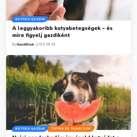
KUTYÁS GAZDIK
A leggyakoribb kutyabetegségek – és
mire figyelj gazdiként
By
GazdiKlub
2025.09.18.
KUTYÁS GAZDIK
TIPPEK ÉS TANÁCSOK