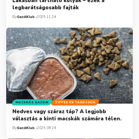
Lakásban tartható kutyák – ezek a
legbarátságosabb fajták
By
GazdiKlub
2025.11.24.
MACSKÁS GAZDIK
TIPPEK ÉS TANÁCSOK
Nedves vagy száraz táp? A legjobb
választás a kinti macskák számára télen.
By
GazdiKlub
2025.09.24.