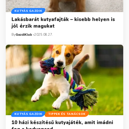
KUTYÁS GAZDIK
Lakásbarát kutyafajták – kisebb helyen is
jól érzik magukat
By
GazdiKlub
2025.08.27.
KUTYÁS GAZDIK
TIPPEK ÉS TANÁCSOK
10 házi készítésű kutyajáték, amit imádni