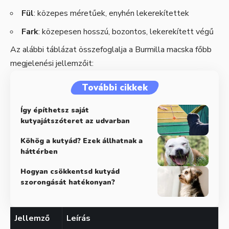
Fül
: közepes méretűek, enyhén lekerekítettek
Fark
: közepesen hosszú, bozontos, lekerekített végű
Az alábbi táblázat összefoglalja a Burmilla macska főbb
megjelenési jellemzőit:
További cikkek
Így építhetsz saját
kutyajátszóteret az udvarban
Köhög a kutyád? Ezek állhatnak a
háttérben
Hogyan csökkentsd kutyád
szorongását hatékonyan?
Jellemző
Leírás