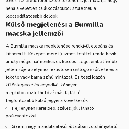
lehet. Az eredetéről szóló történet is jól mutatja, hogy
néha a véletlen találkozásokból születnek a
legcsodálatosabb dolgok.
Külső megjelenés: a Burmilla
macska jellemzői
A Burmilla macska megjelenése rendkívül elegáns és
kifinomult. Közepes méretű, izmos testtel rendelkezik,
amely mégis harmonikus és kecses. Legszembetűnőbb
jellemzője a selymes, ezüstösen csillogó szőrzete és a
fekete vagy barna színű mintázat. Ez teszi igazán
különlegessé és egyedivé, könnyen
megkülönböztethetővé más fajtáktól.
Legfontosabb külső jegyei a következők:
Fej
: enyhén kerekded, széles, jól látható
pofacsontokkal
Szem
: nagy, mandula alakú, általában zöld árnyalatú