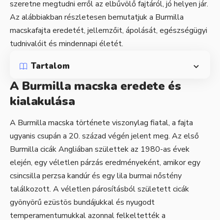
szeretne megtudni erről az elbűvölő fajtáról, jó helyen jár.
Az alábbiakban részletesen bemutatjuk a Burmilla
macskafajta eredetét, jellemzőit, ápolását, egészségügyi
tudnivalóit és mindennapi életét.
Tartalom
A Burmilla macska eredete és
kialakulása
A Burmilla macska története viszonylag fiatal, a fajta
ugyanis csupán a 20. század végén jelent meg. Az első
Burmilla cicák Angliában születtek az 1980-as évek
elején, egy véletlen párzás eredményeként, amikor egy
csincsilla perzsa kandúr és egy lila burmai nőstény
találkozott. A véletlen párosításból született cicák
gyönyörű ezüstös bundájukkal és nyugodt
temperamentumukkal azonnal felkeltették a