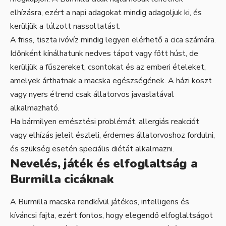
elhízásra, ezért a napi adagokat mindig adagoljuk ki, és
kerüljük a túlzott nassoltatást.
A friss, tiszta ivóvíz mindig legyen elérhető a cica számára.
Időnként kínálhatunk nedves tápot vagy főtt húst, de
kerüljük a fűszereket, csontokat és az emberi ételeket,
amelyek árthatnak a macska egészségének. A házi koszt
vagy nyers étrend csak állatorvos javaslatával
alkalmazható.
Ha bármilyen emésztési problémát, allergiás reakciót
vagy elhízás jeleit észleli, érdemes állatorvoshoz fordulni,
és szükség esetén speciális diétát alkalmazni.
Nevelés, játék és elfoglaltság a
Burmilla cicáknak
A Burmilla macska rendkívül játékos, intelligens és
kíváncsi fajta, ezért fontos, hogy elegendő elfoglaltságot