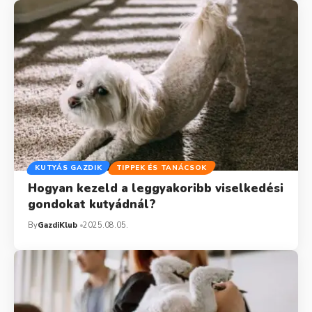
KUTYÁS GAZDIK
TIPPEK ÉS TANÁCSOK
Hogyan kezeld a leggyakoribb viselkedési
gondokat kutyádnál?
By
GazdiKlub
2025.08.05.