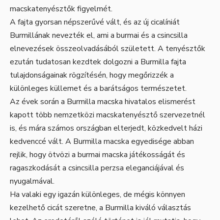
macskatenyésztők figyelmét.
A fajta gyorsan népszerűvé vált, és az új cicalíniát
Burmillának nevezték el, ami a burmai és a csincsilla
elnevezések összeolvadásából született. A tenyésztők
ezután tudatosan kezdtek dolgozni a Burmilla fajta
tulajdonságainak rögzítésén, hogy megőrizzék a
különleges küllemet és a barátságos természetet.
Az évek során a Burmilla macska hivatalos elismerést
kapott több nemzetközi macskatenyésztő szervezetnél
is, és mára számos országban elterjedt, közkedvelt házi
kedvenccé vált. A Burmilla macska egyedisége abban
rejlik, hogy ötvözi a burmai macska játékosságát és
ragaszkodását a csincsilla perzsa eleganciájával és
nyugalmával.
Ha valaki egy igazán különleges, de mégis könnyen
kezelhető cicát szeretne, a Burmilla kiváló választás