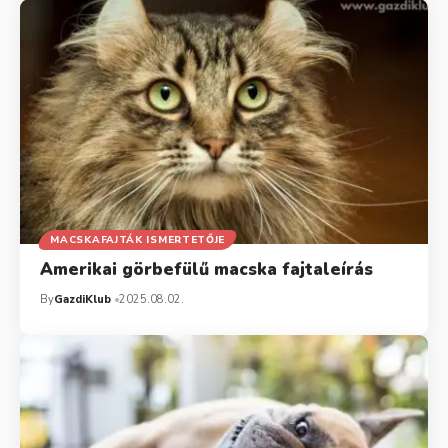
MACSKAFAJTÁK ISMERTETŐJE
Amerikai görbefülű macska fajtaleírás
By
GazdiKlub
2025.08.02.