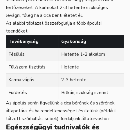
fertőzéseket. A karmokat 2-3 hetente szükséges
levágni, főleg ha a cica benti életet él.
Az alábbi táblázat összefoglalja a főbb ápolási
teendőket:
Tevékenység
Gyakoriság
Fésülés
Hetente 1-2 alkalom
Fül/szem tisztítás
Hetente
Karma vágás
2-3 hetente
Fürdetés
Ritkán, szükség szerint
Az ápolás során figyeljünk a cica bőrének és szőrének
állapotára, és ha rendellenességet észlelünk (például
túlzott szőrhullás, sebek), forduljunk állatorvoshoz.
Egészségügyi tudnivalók és