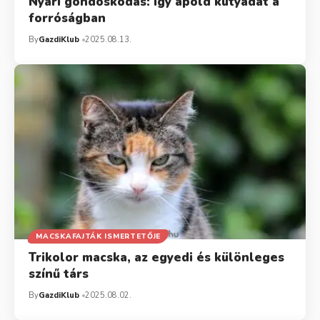
Nyári gondoskodás: így ápold kutyádat a
forróságban
By
GazdiKlub
2025.08.13.
MACSKAFAJTÁK ISMERTETŐJE
Trikolor macska, az egyedi és különleges
színű társ
By
GazdiKlub
2025.08.02.