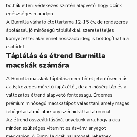
bolhák elleni védekezés szintén alapvető, hogy cicánk
egészséges maradjon.
A Burmilla várható élettartama 12-15 év, de rendszeres
ápolással, jó minőségű táplálékkal, szeretetteljes
környezettel akár ennél hosszabb ideig is boldogíthatja a
családot.
Táplálás és étrend Burmilla
macskák számára
A Burmilla macskák táplálása nem tér el jelentősen más
aktív, közepes méretű fajtákétól, de a minőségi táp és a
változatos étrend alapvető fontosságú. Érdemes
prémium minőségű macskatápot választani, amely magas
fehérjetartalmú, alacsony szénhidráttartalommal.
Az étrend összeállításánál ügyeljünk arra, hogy a cica
minden szükséges vitamint és ásványi anyagot
megkapjon. A Burmilla cicák hajlamosak lehetnek