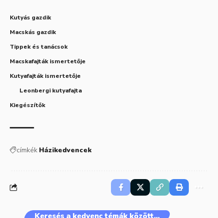
Kutyás gazdik
Macskás gazdik
Tippek és tanácsok
Macskafajták ismertetője
Kutyafajták ismertetője
Leonbergi kutyafajta
Kiegészítők
címkék
Házikedvencek
Keresés a kedvenc témák között…