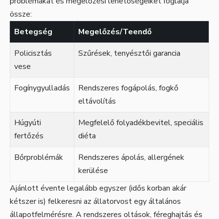
problémákat és megelőzési lehetőségeiket foglalja
össze:
Betegség
Megelőzés/Teendő
Policisztás
Szűrések, tenyésztői garancia
vese
Fogínygyulladás
Rendszeres fogápolás, fogkő
eltávolítás
Húgyúti
Megfelelő folyadékbevitel, speciális
fertőzés
diéta
Bőrproblémák
Rendszeres ápolás, allergének
kerülése
Ajánlott évente legalább egyszer (idős korban akár
kétszer is) felkeresni az állatorvost egy általános
állapotfelmérésre. A rendszeres oltások, féreghajtás és