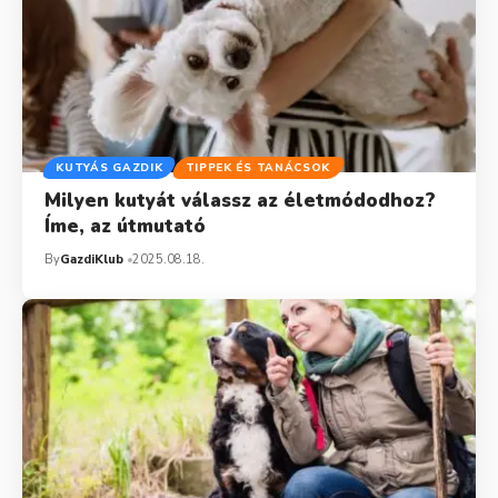
KUTYÁS GAZDIK
TIPPEK ÉS TANÁCSOK
Milyen kutyát válassz az életmódodhoz?
Íme, az útmutató
By
GazdiKlub
2025.08.18.