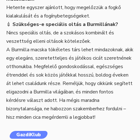
Hetente egyszer ajánlott, hogy megelőzzük a fogkő
kialakulását és a fogínybetegségeket.
💉
Szükséges-e speciális oltás a Burmillának?
Nincs speciális oltás, de a szokásos kombinált és
veszettség elleni oltások kötelezőek.
A Burmilla macska tökéletes társ lehet mindazoknak, akik
egy elegáns, szeretetteljes és játékos cicát szeretnének
otthonukba. Megfelelő gondoskodással, egészséges
étrenddel és sok közös játékkal hosszú, boldog éveken
át lehet családunk része. Reméljük, hogy cikkünk segített
eligazodni a Burmilla világában, és minden fontos
kérdésre választ adott. Ha mégis maradna
bizonytalansága, ne habozzon szakemberhez fordulni –
hisz minden cica megérdemli a legjobbat!
GazdiKlub