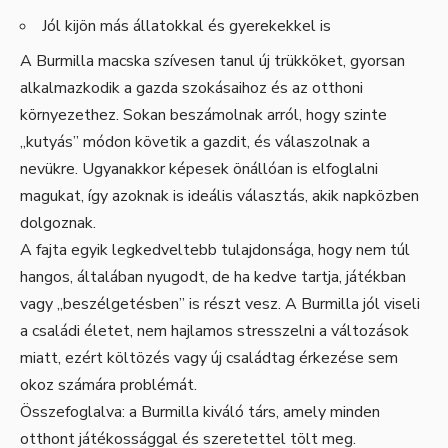
Jól kijön más állatokkal és gyerekekkel is
A Burmilla macska szívesen tanul új trükköket, gyorsan
alkalmazkodik a gazda szokásaihoz és az otthoni
környezethez. Sokan beszámolnak arról, hogy szinte
„kutyás” módon követik a gazdit, és válaszolnak a
nevükre. Ugyanakkor képesek önállóan is elfoglalni
magukat, így azoknak is ideális választás, akik napközben
dolgoznak.
A fajta egyik legkedveltebb tulajdonsága, hogy nem túl
hangos, általában nyugodt, de ha kedve tartja, játékban
vagy „beszélgetésben” is részt vesz. A Burmilla jól viseli
a családi életet, nem hajlamos stresszelni a változások
miatt, ezért költözés vagy új családtag érkezése sem
okoz számára problémát.
Összefoglalva: a Burmilla kiváló társ, amely minden
otthont játékossággal és szeretettel tölt meg.