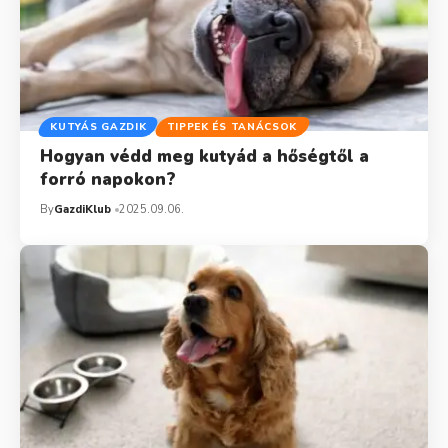
KUTYÁS GAZDIK
TIPPEK ÉS TANÁCSOK
Hogyan védd meg kutyád a hőségtől a
forró napokon?
By
GazdiKlub
2025.09.06.