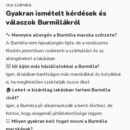
cica számára.
Gyakran ismételt kérdések és
válaszok Burmillákról
🐾
Mennyire allergén a Burmilla macska szőrzete?
A Burmilla nem hipoallergén fajta, de a rendszeres
fésülés jelentősen csökkenti a szőrhullást és az
allergéneket a lakásban.
🐱
Jól kijön más háziállatokkal a Burmilla?
Igen, általában barátságos más macskákkal és kutyákkal
is, ha megfelelően szoktatják össze őket.
🏠
Lehet-e kizárólag lakásban tartani Burmilla
cicát?
Igen, a Burmilla jól alkalmazkodik a benti élethez, de
fontos, hogy elegendő játéklehetősége legyen.
🦷
Milyen gyakran kell fogat mosni a Burmilla
macskának?