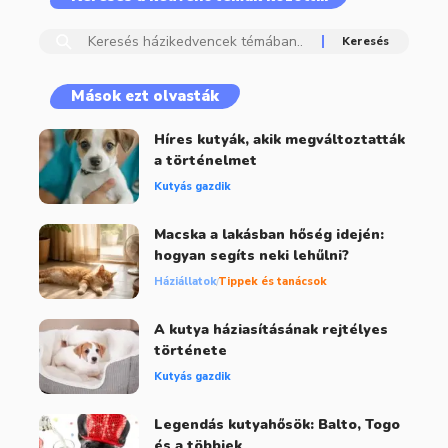
Mások ezt olvasták
Híres kutyák, akik megváltoztatták
a történelmet
Kutyás gazdik
Macska a lakásban hőség idején:
hogyan segíts neki lehűlni?
Háziállatok
Tippek és tanácsok
A kutya háziasításának rejtélyes
története
Kutyás gazdik
Legendás kutyahősök: Balto, Togo
és a többiek