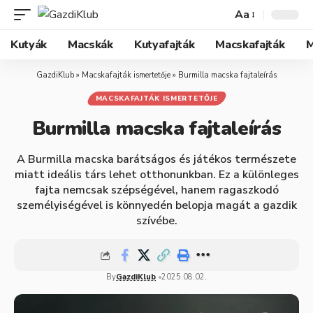
Aa
Kutyák
Macskák
Kutyafajták
Macskafajták
M
GazdiKlub
»
Macskafajták ismertetője
»
Burmilla macska fajtaleírás
MACSKAFAJTÁK ISMERTETŐJE
Burmilla macska fajtaleírás
A Burmilla macska barátságos és játékos természete
miatt ideális társ lehet otthonunkban. Ez a különleges
fajta nemcsak szépségével, hanem ragaszkodó
személyiségével is könnyedén belopja magát a gazdik
szívébe.
By
GazdiKlub
2025.08.02.