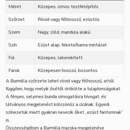
Méret
Közepes, izmos testfelépítés
Szőrzet
Rövid vagy félhosszú, ezüstös
Szem
Nagy, zöld, mandula alakú
Szín
Ezüst alap, fekete/barna mintázat
Fül
Közepes, lekerekített
Farok
Közepesen hosszú, bozontos
A Burmilla szőrzete lehet rövid vagy félhosszú, attól
függően, hogy melyik ősétől örökölte a tulajdonságokat.
A fényes, selymes bunda simogatásra hívogat, és
látványos megjelenést kölcsönöz a cicának. Egyedi
színezetük miatt gyakran nevezik őket „ezüst fantomnak”
is.
Összességében a Burmilla macska megjelenése