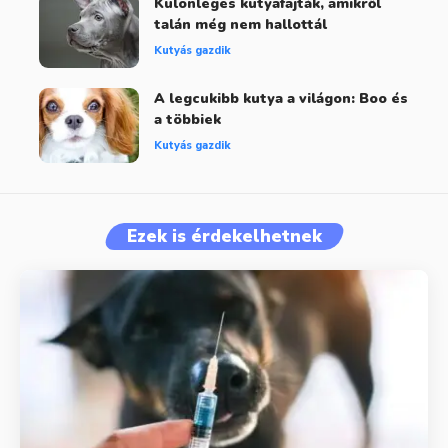
Különleges kutyafajták, amikről
talán még nem hallottál
Kutyás gazdik
A legcukibb kutya a világon: Boo és
a többiek
Kutyás gazdik
Ezek is érdekelhetnek