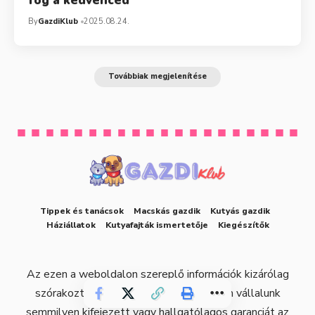
fog a kedvenced
By
GazdiKlub
2025.08.24.
Továbbiak megjelenítése
Tippek és tanácsok
Macskás gazdik
Kutyás gazdik
Háziállatok
Kutyafajták ismertetője
Kiegészítők
Az ezen a weboldalon szereplő információk kizárólag
szórakoztatási célokat szolgálnak. Nem vállalunk
semmilyen kifejezett vagy hallgatólagos garanciát az