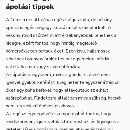
ápolási tippek
A Cornish rex általában egészséges fajta, de néhány
speciális egészségügyi kockázattal számolni kell. A
vékony, rövid szőrzet miatt érzékenyebbek lehetnek a
hidegre, ezért fontos, hogy mindig megfelelő
hőmérsékleten tartsuk őket. Ezen kívül hajlamosak
lehetnek bizonyos örökletes betegségekre, például
patellaficamra vagy szívproblémákra.
Az ápolásuk egyszerű, mivel a göndör szőrzet nem
igényel gyakori kefélést. Elég hetente egyszer átfésülni
őket egy puha kefével, hogy eltávolítsuk az elhalt
szőrszálakat. Fürdetésre általában nincs szükség, hacsak
nem lesznek különösen piszkosak.
Az egészségmegőrzés szempontjából fontos, hogy
rendszeresen járjunk velük állatorvoshoz, és figyeljünk a
hirtelen súlyváltozásokra, melyek akár egészségügyi