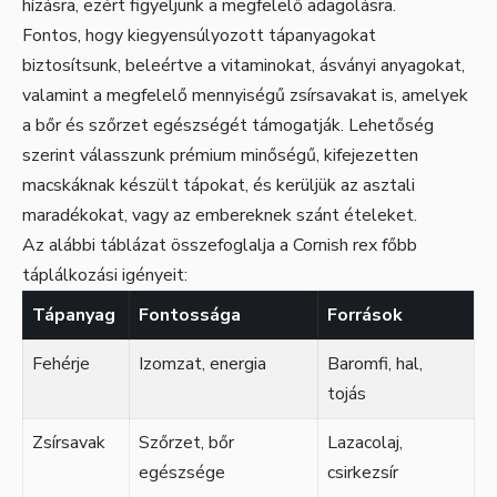
hízásra, ezért figyeljünk a megfelelő adagolásra.
Fontos, hogy kiegyensúlyozott tápanyagokat
biztosítsunk, beleértve a vitaminokat, ásványi anyagokat,
valamint a megfelelő mennyiségű zsírsavakat is, amelyek
a bőr és szőrzet egészségét támogatják. Lehetőség
szerint válasszunk prémium minőségű, kifejezetten
macskáknak készült tápokat, és kerüljük az asztali
maradékokat, vagy az embereknek szánt ételeket.
Az alábbi táblázat összefoglalja a Cornish rex főbb
táplálkozási igényeit:
Tápanyag
Fontossága
Források
Fehérje
Izomzat, energia
Baromfi, hal,
tojás
Zsírsavak
Szőrzet, bőr
Lazacolaj,
egészsége
csirkezsír