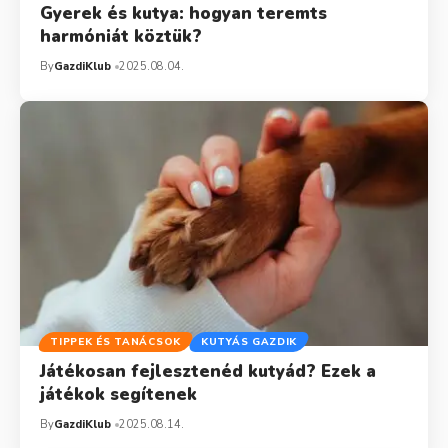
Gyerek és kutya: hogyan teremts
harmóniát köztük?
By
GazdiKlub
2025.08.04.
TIPPEK ÉS TANÁCSOK
KUTYÁS GAZDIK
Játékosan fejlesztenéd kutyád? Ezek a
játékok segítenek
By
GazdiKlub
2025.08.14.