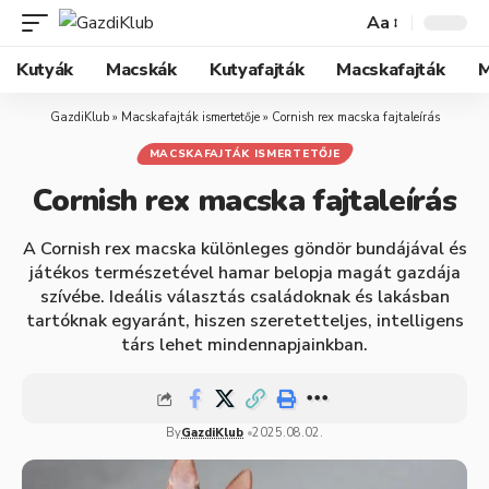
Aa
Kutyák
Macskák
Kutyafajták
Macskafajták
M
GazdiKlub
»
Macskafajták ismertetője
»
Cornish rex macska fajtaleírás
MACSKAFAJTÁK ISMERTETŐJE
Cornish rex macska fajtaleírás
A Cornish rex macska különleges göndör bundájával és
játékos természetével hamar belopja magát gazdája
szívébe. Ideális választás családoknak és lakásban
tartóknak egyaránt, hiszen szeretetteljes, intelligens
társ lehet mindennapjainkban.
By
GazdiKlub
2025.08.02.