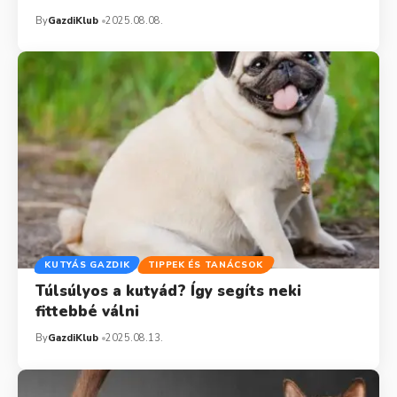
By
GazdiKlub
2025.08.08.
KUTYÁS GAZDIK
TIPPEK ÉS TANÁCSOK
Túlsúlyos a kutyád? Így segíts neki
fittebbé válni
By
GazdiKlub
2025.08.13.