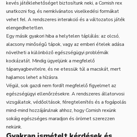
kevés játéklehetőséget biztosítunk neki, a Cornish rex
unatkozni fog, és nemkívánatos viselkedési formákat
vehet fel. A rendszeres interakció és a változatos játék
elengedhetetlen.
Egy másik gyakori hiba a helytelen táplálás: az olcsó,
alacsony minőségű tápok, vagy az emberi ételek adása
növelheti a különböző egészségügyi problémák
kockázatát. Mindig ügyeljünk a megfelelő
tápanyagbevitelre, és ne etessük túl a macskát, mert
hajlamos lehet a hízásra.
Végül, sok gazdi nem fordít megfelelő figyelmet az
egészségügyi ellenőrzésekre. A rendszeres állatorvosi
vizsgálatok, védőoltások, féregtelenítés és a fogápolás
mind-mind hozzájárulnak ahhoz, hogy Cornish rexünk
sokáig egészséges maradjon és örömet szerezzen
nekünk.
Gyakran ismételt kérdések és