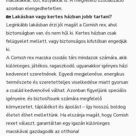
macskákkal, sőt, kutyákkal is. A megfelelő szocializáció
azonban elengedhetetlen.
🏡
Lakásban vagy kertes házban jobb tartani?
Leginkább lakásban érzi jól magát a Cornish rex, ahol
biztonságban van, és nem hűl ki. Kertes házban csak
felügyelet mellett, vagy biztonságos kifutóban engedjük
ki.
A Cornish rex macska csodás társ mindazok számára, akik
különleges, játékos, ragaszkodó, ugyanakkor igényes házi
kedvencet szeretnének. Egyedi megjelenése, energikus
természete és szeretetteljes viselkedése miatt gyorsan
a család kedvencévé válhat. Azonban figyeljünk speciális
igényeire, és biztosítsunk számára megfelelő
környezetet, táplálékot és ápolást – így hosszú, boldog
életet élhet mellettünk. Ha elszánja magát, hogy Cornish
rexet választ, garantáltan egy igazán különleges
macskával gazdagodik az otthona!