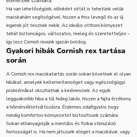
elérhetőek számukra.
Ha van lehetőségünk, időnként sétát is tehetünk velük
macskahám segítségével, hiszen a friss levegő és az új
ingerek jót tesznek nekik. Az ideális otthoni környezet
tehát biztonságos, változatos, meleg és szeretetteljes –
így lesz Cornish rexünk igazán boldog.
Gyakori hibák Cornish rex tartása
során
A Cornish rex macskatartás során sokan követnek el olyan
hibákat, amelyek kellemetlenséget vagy egészségügyi
problémákat okozhatnak a kedvencnek. Az egyik
leggyakoribb hiba a túl hideg lakás, hiszen a fajta érzékeny
a hőmérsékletváltozásra. Érdemes odafigyelni, hogy
mindig komfortos környezetet biztosítsunk számára.
Sokan elhanyagolják a mentális és fizikai stimuláció
fontosságát is. Ha nem játszunk eleget a macskával, vagy