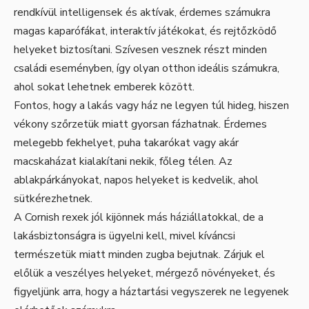
rendkívül intelligensek és aktívak, érdemes számukra
magas kaparófákat, interaktív játékokat, és rejtőzködő
helyeket biztosítani. Szívesen vesznek részt minden
családi eseményben, így olyan otthon ideális számukra,
ahol sokat lehetnek emberek között.
Fontos, hogy a lakás vagy ház ne legyen túl hideg, hiszen
vékony szőrzetük miatt gyorsan fázhatnak. Érdemes
melegebb fekhelyet, puha takarókat vagy akár
macskaházat kialakítani nekik, főleg télen. Az
ablakpárkányokat, napos helyeket is kedvelik, ahol
sütkérezhetnek.
A Cornish rexek jól kijönnek más háziállatokkal, de a
lakásbiztonságra is ügyelni kell, mivel kíváncsi
természetük miatt minden zugba bejutnak. Zárjuk el
előlük a veszélyes helyeket, mérgező növényeket, és
figyeljünk arra, hogy a háztartási vegyszerek ne legyenek