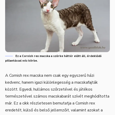
Ez a Cornish rex macska a szürke háttér előtt áll, érdeklődő
pillantással néz körbe.
A Cornish rex macska nem csak egy egyszerű házi
kedvenc, hanem igazi különlegesség a macskafajták
között. Egyedi, hullámos szőrzetével és játékos
természetével számos macskabarát szívét meghódította
már. Ez a cikk részletesen bemutatja a Cornish rex
eredetét, külső és belső jellemzőit, valamint azokat a