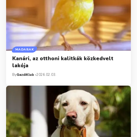
MADARAK
Kanári, az otthoni kalitkák közkedvelt
lakója
By
GazdiKlub
2026.02.03.