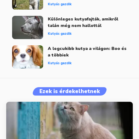
Kutyás gazdik
Különleges kutyafajták, amikről
talán még nem hallottál
Kutyás gazdik
A legcukibb kutya a világon: Boo és
a többiek
Kutyás gazdik
Ezek is érdekelhetnek