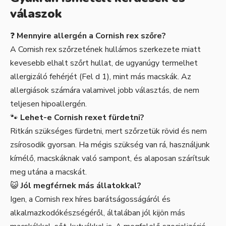
válaszok
❓
Mennyire allergén a Cornish rex szőre?
A Cornish rex szőrzetének hullámos szerkezete miatt
kevesebb elhalt szőrt hullat, de ugyanúgy termelhet
allergizáló fehérjét (Fel d 1), mint más macskák. Az
allergiások számára valamivel jobb választás, de nem
teljesen hipoallergén.
🐾
Lehet-e Cornish rexet fürdetni?
Ritkán szükséges fürdetni, mert szőrzetük rövid és nem
zsírosodik gyorsan. Ha mégis szükség van rá, használjunk
kímélő, macskáknak való sampont, és alaposan szárítsuk
meg utána a macskát.
😺
Jól megférnek más állatokkal?
Igen, a Cornish rex híres barátságosságáról és
alkalmazkodókészségéről, általában jól kijön más