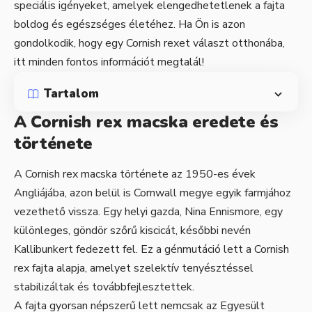
speciális igényeket, amelyek elengedhetetlenek a fajta
boldog és egészséges életéhez. Ha Ön is azon
gondolkodik, hogy egy Cornish rexet választ otthonába,
itt minden fontos információt megtalál!
Tartalom
A Cornish rex macska eredete és
története
A Cornish rex macska története az 1950-es évek
Angliájába, azon belül is Cornwall megye egyik farmjához
vezethető vissza. Egy helyi gazda, Nina Ennismore, egy
különleges, göndör szőrű kiscicát, későbbi nevén
Kallibunkert fedezett fel. Ez a génmutáció lett a Cornish
rex fajta alapja, amelyet szelektív tenyésztéssel
stabilizáltak és továbbfejlesztettek.
A fajta gyorsan népszerű lett nemcsak az Egyesült