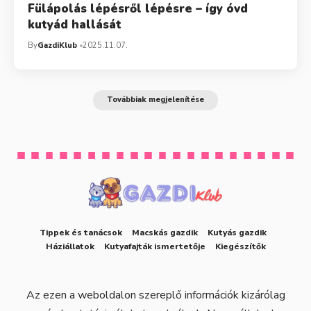
Fülápolás lépésről lépésre – így óvd
kutyád hallását
By
GazdiKlub
2025.11.07.
Továbbiak megjelenítése
Tippek és tanácsok
Macskás gazdik
Kutyás gazdik
Háziállatok
Kutyafajták ismertetője
Kiegészítők
Az ezen a weboldalon szereplő információk kizárólag