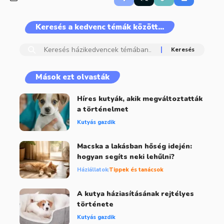
Keresés a kedvenc témák között…
Mások ezt olvasták
Híres kutyák, akik megváltoztatták
a történelmet
Kutyás gazdik
Macska a lakásban hőség idején:
hogyan segíts neki lehűlni?
Háziállatok
Tippek és tanácsok
A kutya háziasításának rejtélyes
története
Kutyás gazdik