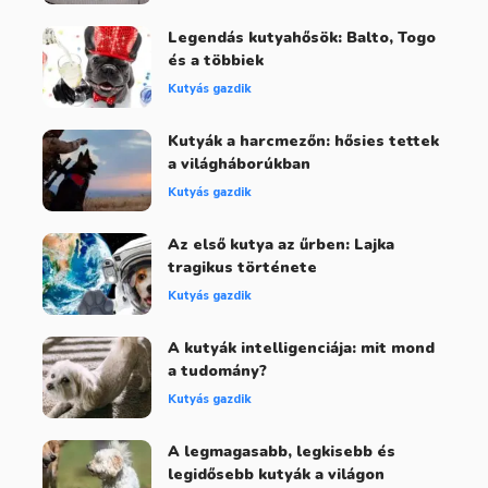
Legendás kutyahősök: Balto, Togo
és a többiek
Kutyás gazdik
Kutyák a harcmezőn: hősies tettek
a világháborúkban
Kutyás gazdik
Az első kutya az űrben: Lajka
tragikus története
Kutyás gazdik
A kutyák intelligenciája: mit mond
a tudomány?
Kutyás gazdik
A legmagasabb, legkisebb és
legidősebb kutyák a világon