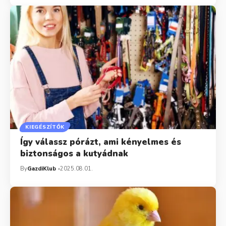
KIEGÉSZÍTŐK
Így válassz pórázt, ami kényelmes és
biztonságos a kutyádnak
By
GazdiKlub
2025.08.01.