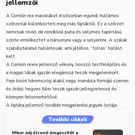
jellemzői
A Cornish rex macskákat elsősorban egyedi, hullámos
szőrzetük különbözteti meg más fajtáktól. Ez a szőrzet
nemcsak rövid, de rendkívül puha és selymes tapintású,
szinte emlékeztet a bársonyra vagy a selyemre. A szálak
szabálytalanul hullámosak, ami játékos, “tollas” hatást
kelt.
A Cornish rexre jellemző vékony, hosszú testfelépítés és
a magas lábak igazán elegánssá teszik megjelenését.
Feje kissé háromszög alakú, nagy, mandula formájú szemei
és óriási, hegyes fülei teszik igazán jellegzetessé és
könnyen felismerhetővé.
A fajtára jellemző további megjelenési jegyek listája:
További cikkek
Mikor adj étrend-kiegészítőt a