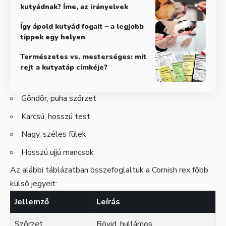
kutyádnak? Íme, az irányelvek
Így ápold kutyád fogait – a legjobb
tippek egy helyen
Természetes vs. mesterséges: mit
rejt a kutyatáp címkéje?
Göndör, puha szőrzet
Karcsú, hosszú test
Nagy, széles fülek
Hosszú ujjú mancsok
Az alábbi táblázatban összefoglaltuk a Cornish rex főbb
külső jegyeit:
Jellemző
Leírás
Szőrzet
Rövid, hullámos