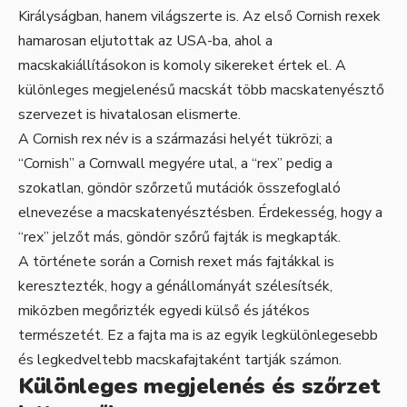
Királyságban, hanem világszerte is. Az első Cornish rexek
hamarosan eljutottak az USA-ba, ahol a
macskakiállításokon is komoly sikereket értek el. A
különleges megjelenésű macskát több macskatenyésztő
szervezet is hivatalosan elismerte.
A Cornish rex név is a származási helyét tükrözi; a
“Cornish” a Cornwall megyére utal, a “rex” pedig a
szokatlan, göndör szőrzetű mutációk összefoglaló
elnevezése a macskatenyésztésben. Érdekesség, hogy a
“rex” jelzőt más, göndör szőrű fajták is megkapták.
A története során a Cornish rexet más fajtákkal is
keresztezték, hogy a génállományát szélesítsék,
miközben megőrizték egyedi külső és játékos
természetét. Ez a fajta ma is az egyik legkülönlegesebb
és legkedveltebb macskafajtaként tartják számon.
Különleges megjelenés és szőrzet