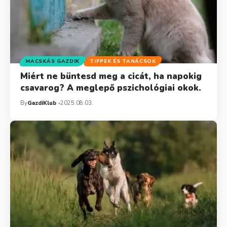
MACSKÁS GAZDIK
TIPPEK ÉS TANÁCSOK
Miért ne büntesd meg a cicát, ha napokig
csavarog? A meglepő pszichológiai okok.
By
GazdiKlub
2025.08.03.