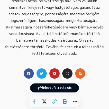
szórakoztatási célokat szolgálnak. Nem vállalunk
semmilyen kifejezett vagy hallgatólagos garanciát az
adatok teljességére, pontosságára, megfelelőségére,
jogszerűségére, hasznosságára, megbízhatóságára,
alkalmasságára, hozzáférhetőségére vagy bármely egyéb
vonatkozására. Az itt található információkra történő
bármilyen támaszkodás kizárólag az Ön saját
felelősségére történik. További feltételek a felhasználási
feltételekben olvashatók.
Hírlevél feliratkozás
GazdiKlub – Minden jog fenntartva.