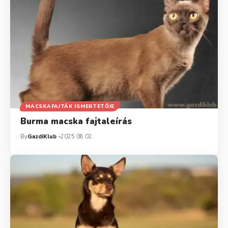
MACSKAFAJTÁK ISMERTETŐJE
Burma macska fajtaleírás
By
GazdiKlub
2025.08.02.