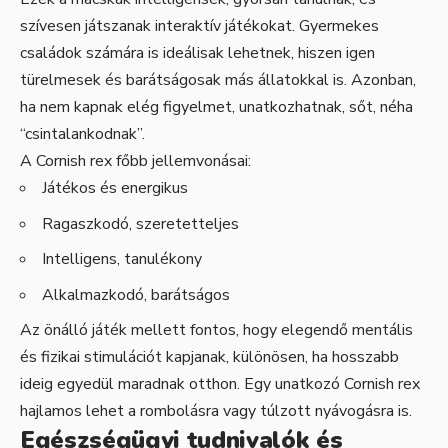
szívesen játszanak interaktív játékokat. Gyermekes
családok számára is ideálisak lehetnek, hiszen igen
türelmesek és barátságosak más állatokkal is. Azonban,
ha nem kapnak elég figyelmet, unatkozhatnak, sőt, néha
“csintalankodnak”.
A Cornish rex főbb jellemvonásai:
Játékos és energikus
Ragaszkodó, szeretetteljes
Intelligens, tanulékony
Alkalmazkodó, barátságos
Az önálló játék mellett fontos, hogy elegendő mentális
és fizikai stimulációt kapjanak, különösen, ha hosszabb
ideig egyedül maradnak otthon. Egy unatkozó Cornish rex
hajlamos lehet a rombolásra vagy túlzott nyávogásra is.
Egészségügyi tudnivalók és