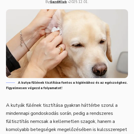
By
GazdiKlub
2025.12.01.
A kutya fülének tisztítása fontos a higiéniához és az egészséghez.
Figyelmesen végezd a folyamatot!
A kutyák fülének tisztítása gyakran háttérbe szorul a
mindennapi gondoskodás során, pedig a rendszeres
fültisztítás nemcsak a kellemetlen szagok, hanem a
komolyabb betegségek megelőzésében is kulcsszerepet