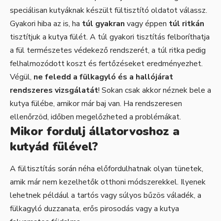
speciálisan kutyáknak készült fültisztító oldatot válassz.
Gyakori hiba az is, ha
túl gyakran
vagy éppen
túl ritkán
tisztítjuk a kutya fülét. A túl gyakori tisztítás felboríthatja
a fül természetes védekező rendszerét, a túl ritka pedig
felhalmozódott koszt és fertőzéseket eredményezhet.
Végül,
ne feledd a fülkagyló és a hallójárat
rendszeres vizsgálatát
! Sokan csak akkor néznek bele a
kutya fülébe, amikor már baj van. Ha rendszeresen
ellenőrzöd, időben megelőzheted a problémákat.
Mikor fordulj állatorvoshoz a
kutyád fülével?
A fültisztítás során néha előfordulhatnak olyan tünetek,
amik már nem kezelhetők otthoni módszerekkel. Ilyenek
lehetnek például a tartós vagy súlyos bűzös váladék, a
fülkagyló duzzanata, erős pirosodás vagy a kutya