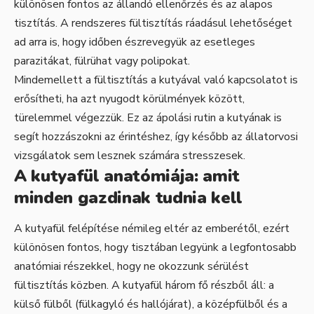
különösen fontos az állandó ellenőrzés és az alapos
tisztítás. A rendszeres fültisztítás ráadásul lehetőséget
ad arra is, hogy időben észrevegyük az esetleges
parazitákat, fülrühat vagy polipokat.
Mindemellett a fültisztítás a kutyával való kapcsolatot is
erősítheti, ha azt nyugodt körülmények között,
türelemmel végezzük. Ez az ápolási rutin a kutyának is
segít hozzászokni az érintéshez, így később az állatorvosi
vizsgálatok sem lesznek számára stresszesek.
A kutyafül anatómiája: amit
minden gazdinak tudnia kell
A kutyafül felépítése némileg eltér az emberétől, ezért
különösen fontos, hogy tisztában legyünk a legfontosabb
anatómiai részekkel, hogy ne okozzunk sérülést
fültisztítás közben. A kutyafül három fő részből áll: a
külső fülből (fülkagyló és hallójárat), a középfülből és a