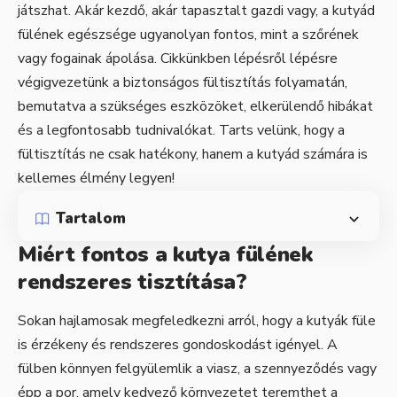
játszhat. Akár kezdő, akár tapasztalt gazdi vagy, a kutyád
fülének egészsége ugyanolyan fontos, mint a szőrének
vagy fogainak ápolása. Cikkünkben lépésről lépésre
végigvezetünk a biztonságos fültisztítás folyamatán,
bemutatva a szükséges eszközöket, elkerülendő hibákat
és a legfontosabb tudnivalókat. Tarts velünk, hogy a
fültisztítás ne csak hatékony, hanem a kutyád számára is
kellemes élmény legyen!
Tartalom
Miért fontos a kutya fülének
rendszeres tisztítása?
Sokan hajlamosak megfeledkezni arról, hogy a kutyák füle
is érzékeny és rendszeres gondoskodást igényel. A
fülben könnyen felgyülemlik a viasz, a szennyeződés vagy
épp a por, amely kedvező környezetet teremthet a