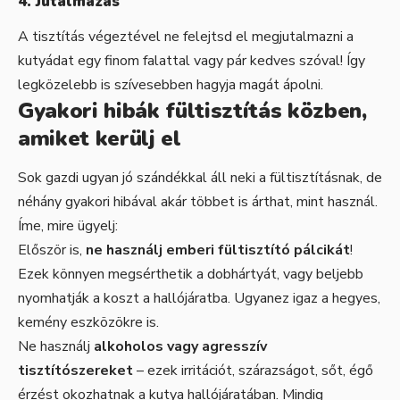
4. Jutalmazás
A tisztítás végeztével ne felejtsd el megjutalmazni a
kutyádat egy finom falattal vagy pár kedves szóval! Így
legközelebb is szívesebben hagyja magát ápolni.
Gyakori hibák fültisztítás közben,
amiket kerülj el
Sok gazdi ugyan jó szándékkal áll neki a fültisztításnak, de
néhány gyakori hibával akár többet is árthat, mint használ.
Íme, mire ügyelj:
Először is,
ne használj emberi fültisztító pálcikát
!
Ezek könnyen megsérthetik a dobhártyát, vagy beljebb
nyomhatják a koszt a hallójáratba. Ugyanez igaz a hegyes,
kemény eszközökre is.
Ne használj
alkoholos vagy agresszív
tisztítószereket
– ezek irritációt, szárazságot, sőt, égő
érzést okozhatnak a kutya hallójáratában. Mindig