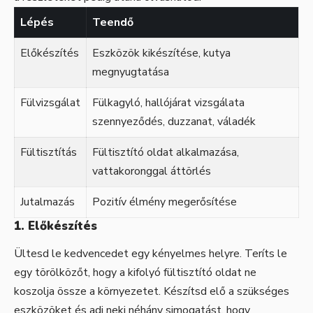
Lépés
Teendő
Előkészítés
Eszközök kikészítése, kutya
megnyugtatása
Fülvizsgálat
Fülkagyló, hallójárat vizsgálata
szennyeződés, duzzanat, váladék
Fültisztítás
Fültisztító oldat alkalmazása,
vattakoronggal áttörlés
Jutalmazás
Pozitív élmény megerősítése
1. Előkészítés
Ültesd le kedvencedet egy kényelmes helyre. Teríts le
egy törölközőt, hogy a kifolyó fültisztító oldat ne
koszolja össze a környezetet. Készítsd elő a szükséges
eszközöket és adj neki néhány simogatást, hogy