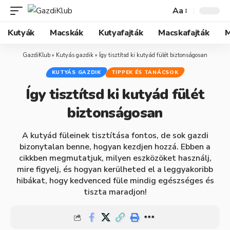
Aa
Kutyák
Macskák
Kutyafajták
Macskafajták
M
GazdiKlub
»
Kutyás gazdik
»
Így tisztítsd ki kutyád fülét biztonságosan
KUTYÁS GAZDIK
TIPPEK ÉS TANÁCSOK
Így tisztítsd ki kutyád fülét
biztonságosan
A kutyád füleinek tisztítása fontos, de sok gazdi
bizonytalan benne, hogyan kezdjen hozzá. Ebben a
cikkben megmutatjuk, milyen eszközöket használj,
mire figyelj, és hogyan kerülheted el a leggyakoribb
hibákat, hogy kedvenced füle mindig egészséges és
tiszta maradjon!