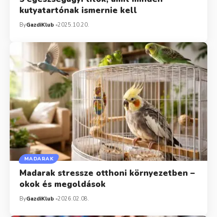
kutyatartónak ismernie kell
By
GazdiKlub
2025.10.20.
MADARAK
Madarak stressze otthoni környezetben –
okok és megoldások
By
GazdiKlub
2026.02.08.