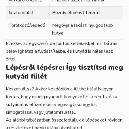
Jutalomfalat
Pozitív élményt teremt
Törölköző/lepedő
Megóvja a lakást, nyugodtabb
kutya
Ezekkel az egyszerű, de fontos kellékekkel már bátran
belevághatsz a fültisztításba, és kutyád is hálás lesz
érte!
Lépésről lépésre: Így tisztítsd meg
kutyád fülét
Készen állsz? Akkor kezdődjön a fültisztítás! Nagyon
fontos, hogy mindig nyugodt környezetet teremts, és a
kutyádat is előzetesen megnyugtasd egy kis
simogatással vagy jutalomfalattal.
Az alábbi táblázatban összefoglaljuk a lépéseket röviden,
a részleteket pedig utána olvashatod: