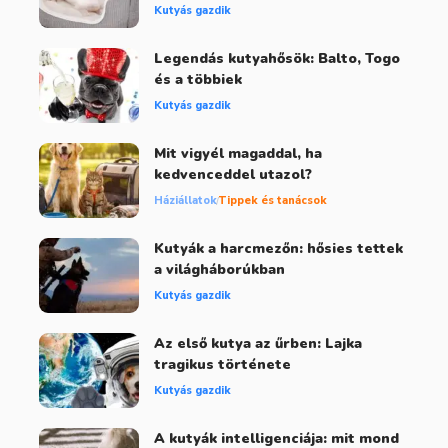
Kutyás gazdik
Legendás kutyahősök: Balto, Togo
és a többiek
Kutyás gazdik
Mit vigyél magaddal, ha
kedvenceddel utazol?
Háziállatok
Tippek és tanácsok
Kutyák a harcmezőn: hősies tettek
a világháborúkban
Kutyás gazdik
Az első kutya az űrben: Lajka
tragikus története
Kutyás gazdik
A kutyák intelligenciája: mit mond