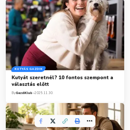
KUTYÁS GAZDIK
Kutyát szeretnél? 10 fontos szempont a
választás előtt
By
GazdiKlub
2025.11.30.