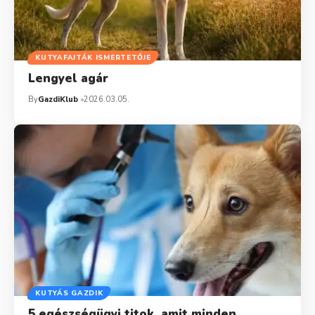
KUTYAFAJTÁK ISMERTETŐJE
Lengyel agár
By
GazdiKlub
2026.03.05.
KUTYÁS GAZDIK
5 egészségügyi titok, amit minden