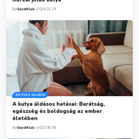
By
GazdiKlub
2026.01.29.
KUTYÁS GAZDIK
A kutya áldásos hatásai: Barátság,
egészség és boldogság az ember
életében
By
GazdiKlub
2025.08.06.