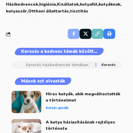
Házikedvencek
higiénia
Kisállatok
kutyafül
kutyáknak
kutyaszőr
Otthoni állattartás
tisztítás
Keresés a kedvenc témák között…
Mások ezt olvasták
Híres kutyák, akik megváltoztatták
a történelmet
Kutyás gazdik
A kutya háziasításának rejtélyes
története