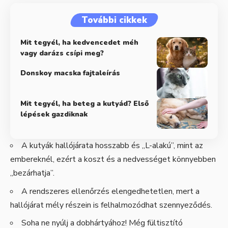
További cikkek
Mit tegyél, ha kedvencedet méh
vagy darázs csípi meg?
Donskoy macska fajtaleírás
Mit tegyél, ha beteg a kutyád? Első
lépések gazdiknak
A kutyák hallójárata hosszabb és „L-alakú”, mint az
embereknél, ezért a koszt és a nedvességet könnyebben
„bezárhatja”.
A rendszeres ellenőrzés elengedhetetlen, mert a
hallójárat mély részein is felhalmozódhat szennyeződés.
Soha ne nyúlj a dobhártyához! Még fültisztító