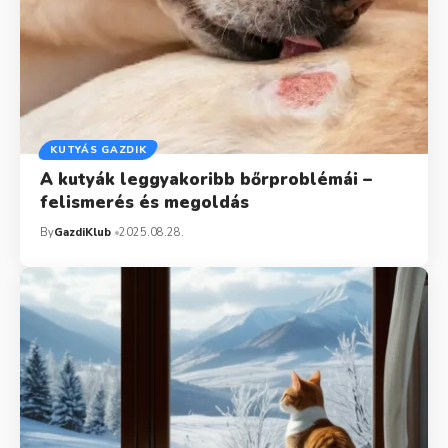
KUTYÁS GAZDIK
A kutyák leggyakoribb bőrproblémái –
felismerés és megoldás
By
GazdiKlub
2025.08.28.