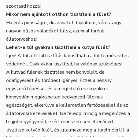
szoktasd hozzá!
Mikor nem ajánlott otthon tisztítani a fület?
Ha erős pirosságot, duzzanatot, fájdalmat, véres vagy
nagyon bűzös váladékot látsz, azonnal fordulj
állatorvoshoz!
Lehet-e túl gyakran tisztítani a kutya fülét?
Igen! A túlzott fültisztítás károsíthatja a fül természetes
védelmét. Csak akkor tisztítsd, ha valóban szükséges!
A kutyád fülének tisztítása nem bonyolult, de
odafigyelést és törődést igényel. Ezzel a néhány
egyszerű lépéssel és a megfelelő eszközökkel
könnyedén megőrizheted kedvenced füleinek
egészségét, elkerülve a kellemetlen fertőzéseket és az
állatorvosi kezeléseket. Ne feledd: mindig a megelőzés a
legjobb gyógymód, ezért rendszeresen ellenőrizd,
tisztítsd kutyád fülét, és jutalmazd meg a türelméért! Ha