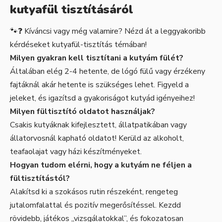
kutyafül tisztításáról
🐾❓ Kíváncsi vagy még valamire? Nézd át a leggyakoribb
kérdéseket kutyafül-tisztítás témában!
Milyen gyakran kell tisztítani a kutyám fülét?
Általában elég 2-4 hetente, de lógó fülű vagy érzékeny
fajtáknál akár hetente is szükséges lehet. Figyeld a
jeleket, és igazítsd a gyakoriságot kutyád igényeihez!
Milyen fültisztító oldatot használjak?
Csakis kutyáknak kifejlesztett, állatpatikában vagy
állatorvosnál kapható oldatot! Kerüld az alkoholt,
teafaolajat vagy házi készítményeket.
Hogyan tudom elérni, hogy a kutyám ne féljen a
fültisztítástól?
Alakítsd ki a szokásos rutin részeként, rengeteg
jutalomfalattal és pozitív megerősítéssel. Kezdd
rövidebb, játékos „vizsgálatokkal”, és fokozatosan