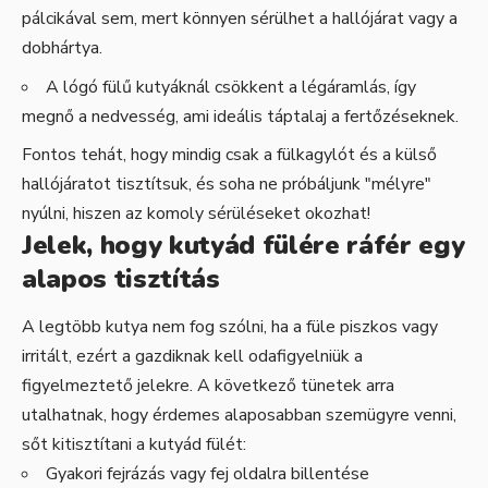
pálcikával sem, mert könnyen sérülhet a hallójárat vagy a
dobhártya.
A lógó fülű kutyáknál csökkent a légáramlás, így
megnő a nedvesség, ami ideális táptalaj a fertőzéseknek.
Fontos tehát, hogy mindig csak a fülkagylót és a külső
hallójáratot tisztítsuk, és soha ne próbáljunk "mélyre"
nyúlni, hiszen az komoly sérüléseket okozhat!
Jelek, hogy kutyád fülére ráfér egy
alapos tisztítás
A legtöbb kutya nem fog szólni, ha a füle piszkos vagy
irritált, ezért a gazdiknak kell odafigyelniük a
figyelmeztető jelekre. A következő tünetek arra
utalhatnak, hogy érdemes alaposabban szemügyre venni,
sőt kitisztítani a kutyád fülét:
Gyakori fejrázás vagy fej oldalra billentése