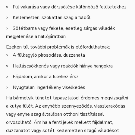
Fül vakarása vagy dörzsölése különböző felületekhez
Kellemetlen, szokatlan szag a fülből
Sötétbarna vagy fekete, esetleg sárgás váladék
megjelenése a hallójáratban
Ezeken túl további problémák is előfordulhatnak:
A fülkagyló pirosodása, duzzanata
Halláscsökkenés vagy reakciók hiánya hangokra
Fájdalom, amikor a füléhez érsz
Nyugtalan, ingerlékeny viselkedés
Ha bármelyik tünetet tapasztalod, érdemes megvizsgálni
a kutya fülét. Az enyhébb szennyeződés, viaszlerakódás
vagy enyhe szag általában otthoni tisztítással
orvosolható. Ám ha a fenti jelek mellett fájdalmat,
duzzanatot vagy sötét, kellemetlen szagú váladékot