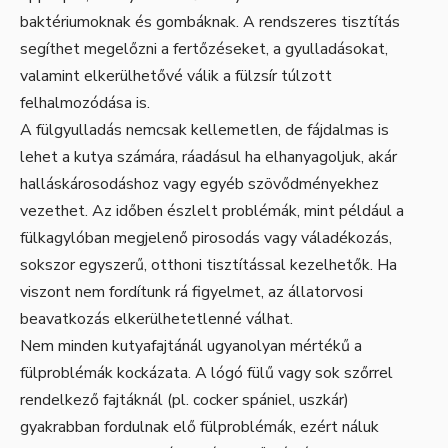
baktériumoknak és gombáknak. A rendszeres tisztítás
segíthet megelőzni a fertőzéseket, a gyulladásokat,
valamint elkerülhetővé válik a fülzsír túlzott
felhalmozódása is.
A fülgyulladás nemcsak kellemetlen, de fájdalmas is
lehet a kutya számára, ráadásul ha elhanyagoljuk, akár
halláskárosodáshoz vagy egyéb szövődményekhez
vezethet. Az időben észlelt problémák, mint például a
fülkagylóban megjelenő pirosodás vagy váladékozás,
sokszor egyszerű, otthoni tisztítással kezelhetők. Ha
viszont nem fordítunk rá figyelmet, az állatorvosi
beavatkozás elkerülhetetlenné válhat.
Nem minden kutyafajtánál ugyanolyan mértékű a
fülproblémák kockázata. A lógó fülű vagy sok szőrrel
rendelkező fajtáknál (pl. cocker spániel, uszkár)
gyakrabban fordulnak elő fülproblémák, ezért náluk