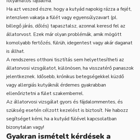
folyamatos fájdalma.
Ha azt veszed észre, hogy a kutyád napokig rázza a fejét,
intenzíven vakarja a fülét vagy egyensúlyzavart (pl.
billegő járás, dőlés) tapasztalsz, azonnal keresd fel az
állatorvost. Ezek már olyan problémák, amik mögött
komolyabb fertőzés, fülrüh, idegentest vagy akár daganat
is állhat.
A rendszeres otthoni tisztítás sem helyettesítheti az
állatorvosi vizsgálatot, különösen, ha visszatérő panaszok
jelentkeznek. Idősebb, krónikus betegségekkel küzdő
vagy allergiás kutyáknál érdemes gyakrabban
ellenőriztetni a fület szakemberrel.
Az állatorvosi vizsgálat gyors és fájdalommentes, és
szükség esetén célzott kezelést is biztosít. Ne habozz
segítséget kérni, ha a kutyád fülével kapcsolatban
bizonytalan vagy!
Gyakran ismételt kérdések a