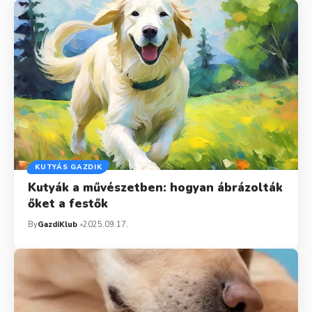
KUTYÁS GAZDIK
Kutyák a művészetben: hogyan ábrázolták
őket a festők
By
GazdiKlub
2025.09.17.