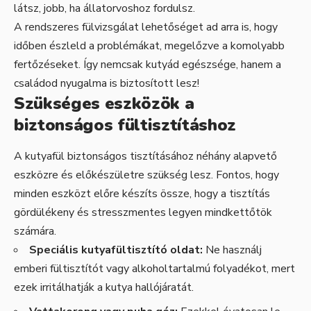
látsz, jobb, ha állatorvoshoz fordulsz.
A rendszeres fülvizsgálat lehetőséget ad arra is, hogy
időben észleld a problémákat, megelőzve a komolyabb
fertőzéseket. Így nemcsak kutyád egészsége, hanem a
családod nyugalma is biztosított lesz!
Szükséges eszközök a
biztonságos fültisztításhoz
A kutyafül biztonságos tisztításához néhány alapvető
eszközre és előkészületre szükség lesz. Fontos, hogy
minden eszközt előre készíts össze, hogy a tisztítás
gördülékeny és stresszmentes legyen mindkettőtök
számára.
Speciális kutyafültisztító oldat:
Ne használj
emberi fültisztítót vagy alkoholtartalmú folyadékot, mert
ezek irritálhatják a kutya hallójáratát.