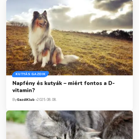
KUTYÁS GAZDIK
Napfény és kutyák – miért fontos a D-
vitamin?
By
GazdiKlub
2025.08.08.