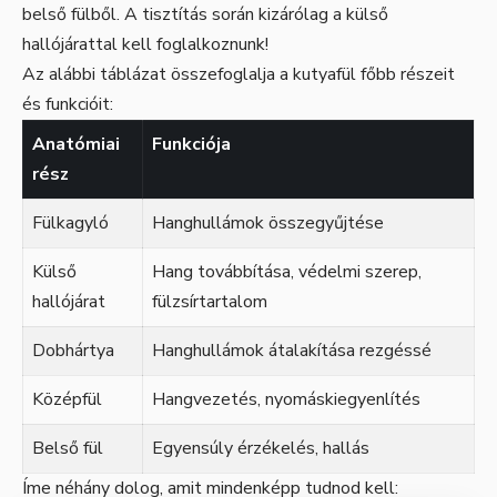
belső fülből. A tisztítás során kizárólag a külső
hallójárattal kell foglalkoznunk!
Az alábbi táblázat összefoglalja a kutyafül főbb részeit
és funkcióit:
Anatómiai
Funkciója
rész
Fülkagyló
Hanghullámok összegyűjtése
Külső
Hang továbbítása, védelmi szerep,
hallójárat
fülzsírtartalom
Dobhártya
Hanghullámok átalakítása rezgéssé
Középfül
Hangvezetés, nyomáskiegyenlítés
Belső fül
Egyensúly érzékelés, hallás
Íme néhány dolog, amit mindenképp tudnod kell: