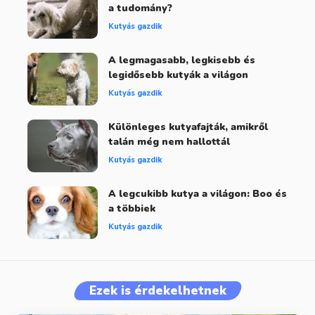
a tudomány?
Kutyás gazdik
A legmagasabb, legkisebb és
legidősebb kutyák a világon
Kutyás gazdik
Különleges kutyafajták, amikről
talán még nem hallottál
Kutyás gazdik
A legcukibb kutya a világon: Boo és
a többiek
Kutyás gazdik
Ezek is érdekelhetnek