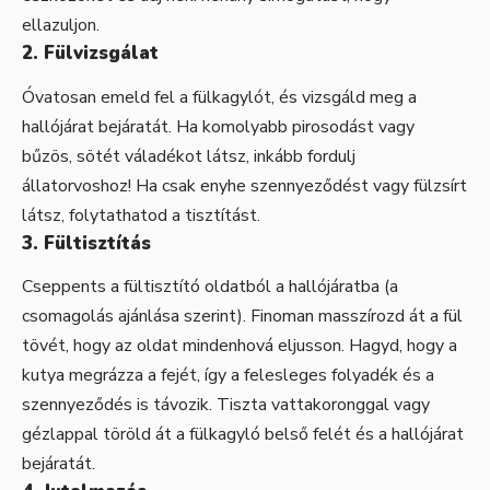
ellazuljon.
2. Fülvizsgálat
Óvatosan emeld fel a fülkagylót, és vizsgáld meg a
hallójárat bejáratát. Ha komolyabb pirosodást vagy
bűzös, sötét váladékot látsz, inkább fordulj
állatorvoshoz! Ha csak enyhe szennyeződést vagy fülzsírt
látsz, folytathatod a tisztítást.
3. Fültisztítás
Cseppents a fültisztító oldatból a hallójáratba (a
csomagolás ajánlása szerint). Finoman masszírozd át a fül
tövét, hogy az oldat mindenhová eljusson. Hagyd, hogy a
kutya megrázza a fejét, így a felesleges folyadék és a
szennyeződés is távozik. Tiszta vattakoronggal vagy
gézlappal töröld át a fülkagyló belső felét és a hallójárat
bejáratát.