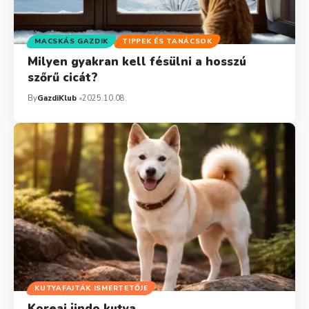
MACSKÁS GAZDIK
TIPPEK ÉS TANÁCSOK
Milyen gyakran kell fésülni a hosszú
szőrű cicát?
By
GazdiKlub
2025.10.08.
KUTYAFAJTÁK ISMERTETŐJE
Koreai jindo kutya