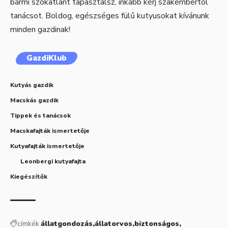
bármi szokatlant tapasztalsz, inkább kérj szakembertől
tanácsot. Boldog, egészséges fülű kutyusokat kívánunk
minden gazdinak!
GazdiKlub
Kutyás gazdik
Macskás gazdik
Tippek és tanácsok
Macskafajták ismertetője
Kutyafajták ismertetője
Leonbergi kutyafajta
Kiegészítők
címkék
állatgondozás
állatorvos
biztonságos