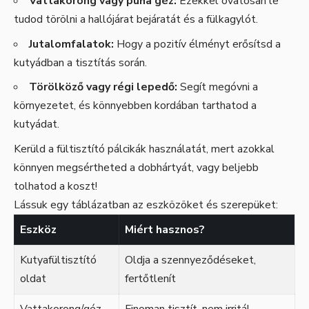
Vattakorong vagy puha géz:
Ezekkel óvatosan le
tudod törölni a hallójárat bejáratát és a fülkagylót.
Jutalomfalatok:
Hogy a pozitív élményt erősítsd a
kutyádban a tisztítás során.
Törölköző vagy régi lepedő:
Segít megóvni a
környezetet, és könnyebben kordában tarthatod a
kutyádat.
Kerüld a fültisztító pálcikák használatát, mert azokkal
könnyen megsértheted a dobhártyát, vagy beljebb
tolhatod a koszt!
Lássuk egy táblázatban az eszközöket és szerepüket:
Eszköz
Miért hasznos?
Kutyafültisztító
Oldja a szennyeződéseket,
oldat
fertőtlenít
Vattakorong/géz
Finoman tisztít, nem irritál