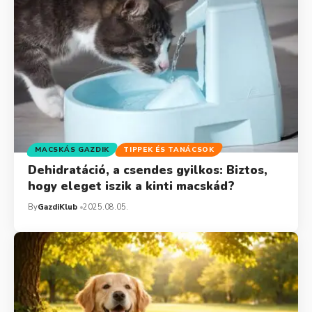
MACSKÁS GAZDIK
TIPPEK ÉS TANÁCSOK
Dehidratáció, a csendes gyilkos: Biztos,
hogy eleget iszik a kinti macskád?
By
GazdiKlub
2025.08.05.