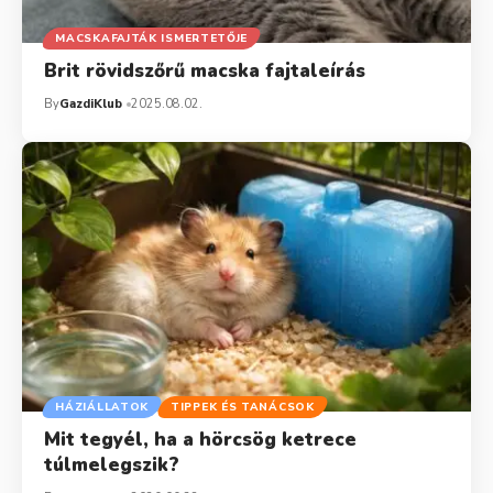
MACSKAFAJTÁK ISMERTETŐJE
Brit rövidszőrű macska fajtaleírás
By
GazdiKlub
2025.08.02.
HÁZIÁLLATOK
TIPPEK ÉS TANÁCSOK
Mit tegyél, ha a hörcsög ketrece
túlmelegszik?