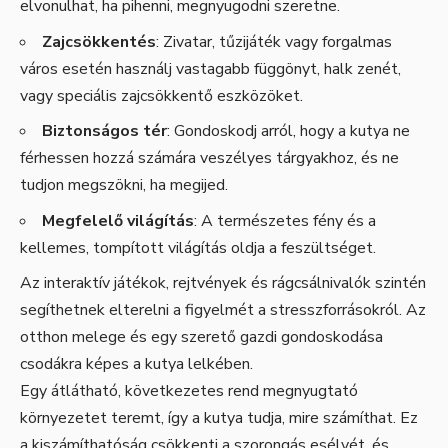
elvonulhat, ha pihenni, megnyugodni szeretne.
Zajcsökkentés
: Zivatar, tűzijáték vagy forgalmas
város esetén használj vastagabb függönyt, halk zenét,
vagy speciális zajcsökkentő eszközöket.
Biztonságos tér
: Gondoskodj arról, hogy a kutya ne
férhessen hozzá számára veszélyes tárgyakhoz, és ne
tudjon megszökni, ha megijed.
Megfelelő világítás
: A természetes fény és a
kellemes, tompított világítás oldja a feszültséget.
Az interaktív játékok, rejtvények és rágcsálnivalók szintén
segíthetnek elterelni a figyelmét a stresszforrásokról. Az
otthon melege és egy szerető gazdi gondoskodása
csodákra képes a kutya lelkében.
Egy átlátható, következetes rend megnyugtató
környezetet teremt, így a kutya tudja, mire számíthat. Ez
a kiszámíthatóság csökkenti a szorongás esélyét, és