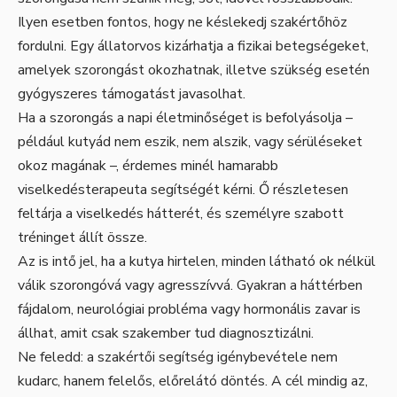
Ilyen esetben fontos, hogy ne késlekedj szakértőhöz
fordulni. Egy állatorvos kizárhatja a fizikai betegségeket,
amelyek szorongást okozhatnak, illetve szükség esetén
gyógyszeres támogatást javasolhat.
Ha a szorongás a napi életminőséget is befolyásolja –
például kutyád nem eszik, nem alszik, vagy sérüléseket
okoz magának –, érdemes minél hamarabb
viselkedésterapeuta segítségét kérni. Ő részletesen
feltárja a viselkedés hátterét, és személyre szabott
tréninget állít össze.
Az is intő jel, ha a kutya hirtelen, minden látható ok nélkül
válik szorongóvá vagy agresszívvá. Gyakran a háttérben
fájdalom, neurológiai probléma vagy hormonális zavar is
állhat, amit csak szakember tud diagnosztizálni.
Ne feledd: a szakértői segítség igénybevétele nem
kudarc, hanem felelős, előrelátó döntés. A cél mindig az,