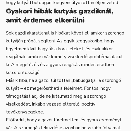
hogy kutyád boldogan, kiegyensúlyozottan éljen veled.
Gyakori hibák kutyás gazdiknál,
amit érdemes elkerülni
Sok gazdi akaratlanul is hibákat követ el, amikor szorongó
kutyáján próbál segíteni. Az egyik leggyakoribb, hogy
figyelmen kívül hagyják a korai jeleket, és csak akkor
reagálnak, amikor már komoly viselkedésprobléma alakul
ki. A megelőzés és a gyors reagálás minden esetben
kulcsfontosságú.
Másik hiba, ha a gazdi túlzottan „babusgatja” a szorongó
kutyát – ez megerősítheti a félelmet. Fontos, hogy
támogatást adj, de ne jutalmazd meg a szorongó
viselkedést, inkább vezesd elterelő, pozitív
tevékenységekbe.
Előfordul, hogy a gazdi türelmetlen, és gyors eredményt
vár. A szorongás leküzdése azonban hosszabb folyamat