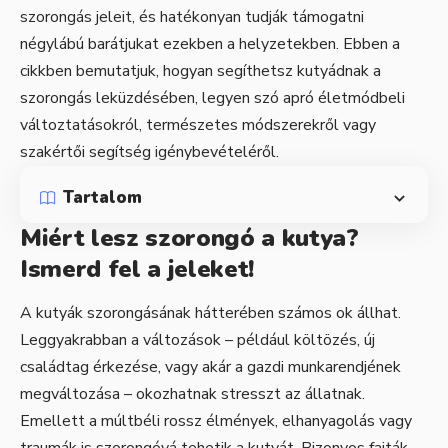
szorongás jeleit, és hatékonyan tudják támogatni
négylábú barátjukat ezekben a helyzetekben. Ebben a
cikkben bemutatjuk, hogyan segíthetsz kutyádnak a
szorongás leküzdésében, legyen szó apró életmódbeli
változtatásokról, természetes módszerekről vagy
szakértői segítség igénybevételéről.
Tartalom
Miért lesz szorongó a kutya?
Ismerd fel a jeleket!
A kutyák szorongásának hátterében számos ok állhat.
Leggyakrabban a változások – például költözés, új
családtag érkezése, vagy akár a gazdi munkarendjének
megváltozása – okozhatnak stresszt az állatnak.
Emellett a múltbéli rossz élmények, elhanyagolás vagy
traumák is szorongóvá tehetik a kutyát. Bizonyos fajták