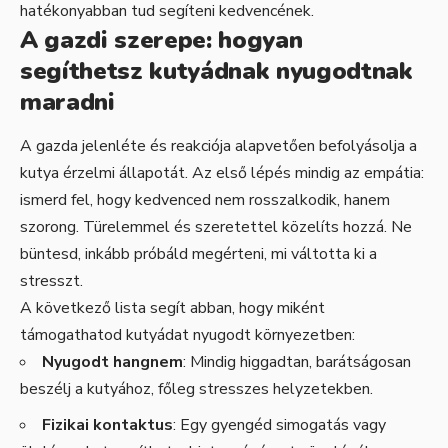
hatékonyabban tud segíteni kedvencének.
A gazdi szerepe: hogyan
segíthetsz kutyádnak nyugodtnak
maradni
A gazda jelenléte és reakciója alapvetően befolyásolja a
kutya érzelmi állapotát. Az első lépés mindig az empátia:
ismerd fel, hogy kedvenced nem rosszalkodik, hanem
szorong. Türelemmel és szeretettel közelíts hozzá. Ne
büntesd, inkább próbáld megérteni, mi váltotta ki a
stresszt.
A következő lista segít abban, hogy miként
támogathatod kutyádat nyugodt környezetben:
Nyugodt hangnem
: Mindig higgadtan, barátságosan
beszélj a kutyához, főleg stresszes helyzetekben.
Fizikai kontaktus
: Egy gyengéd simogatás vagy