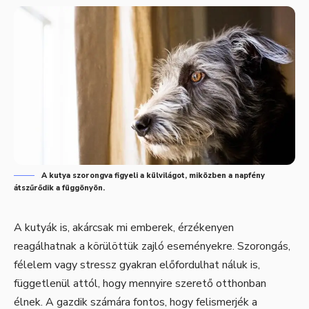
A kutya szorongva figyeli a külvilágot, miközben a napfény
átszűrődik a függönyön.
A kutyák is, akárcsak mi emberek, érzékenyen
reagálhatnak a körülöttük zajló eseményekre. Szorongás,
félelem vagy stressz gyakran előfordulhat náluk is,
függetlenül attól, hogy mennyire szerető otthonban
élnek. A gazdik számára fontos, hogy felismerjék a