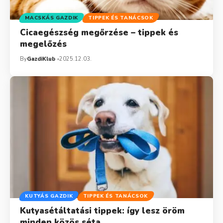
MACSKÁS GAZDIK
TIPPEK ÉS TANÁCSOK
Cicaegészség megőrzése – tippek és
megelőzés
By
GazdiKlub
2025.12.03.
KUTYÁS GAZDIK
TIPPEK ÉS TANÁCSOK
Kutyasétáltatási tippek: így lesz öröm
minden közös séta