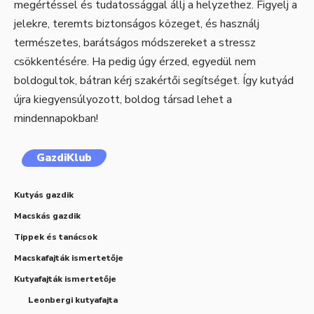
megértéssel és tudatossággal állj a helyzethez. Figyelj a
jelekre, teremts biztonságos közeget, és használj
természetes, barátságos módszereket a stressz
csökkentésére. Ha pedig úgy érzed, egyedül nem
boldogultok, bátran kérj szakértői segítséget. Így kutyád
újra kiegyensúlyozott, boldog társad lehet a
mindennapokban!
GazdiKlub
Kutyás gazdik
Macskás gazdik
Tippek és tanácsok
Macskafajták ismertetője
Kutyafajták ismertetője
Leonbergi kutyafajta