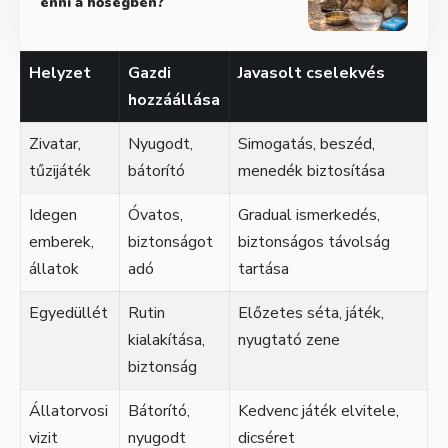
enni a hőségben?
Helyzet
Gazdi
Javasolt cselekvés
hozzáállása
Zivatar,
Nyugodt,
Simogatás, beszéd,
tűzijáték
bátorító
menedék biztosítása
Idegen
Óvatos,
Gradual ismerkedés,
emberek,
biztonságot
biztonságos távolság
állatok
adó
tartása
Egyedüllét
Rutin
Előzetes séta, játék,
kialakítása,
nyugtató zene
biztonság
Állatorvosi
Bátorító,
Kedvenc játék elvitele,
vizit
nyugodt
dicséret