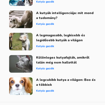
Kutyás gazdik
A kutyák intelligenciája: mit mond
a tudomány?
Kutyás gazdik
A legmagasabb, legkisebb és
legidősebb kutyák a világon
Kutyás gazdik
Különleges kutyafajták, amikről
talán még nem hallottál
Kutyás gazdik
A legcukibb kutya a világon: Boo és
a többiek
Kutyás gazdik