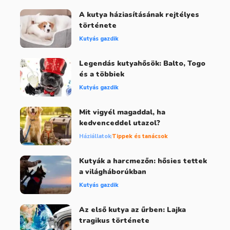
A kutya háziasításának rejtélyes
története
Kutyás gazdik
Legendás kutyahősök: Balto, Togo
és a többiek
Kutyás gazdik
Mit vigyél magaddal, ha
kedvenceddel utazol?
Háziállatok
Tippek és tanácsok
Kutyák a harcmezőn: hősies tettek
a világháborúkban
Kutyás gazdik
Az első kutya az űrben: Lajka
tragikus története