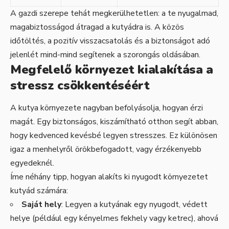
A gazdi szerepe tehát megkerülhetetlen: a te nyugalmad,
magabiztosságod átragad a kutyádra is. A közös
időtöltés, a pozitív visszacsatolás és a biztonságot adó
jelenlét mind-mind segítenek a szorongás oldásában.
Megfelelő környezet kialakítása a
stressz csökkentéséért
A kutya környezete nagyban befolyásolja, hogyan érzi
magát. Egy biztonságos, kiszámítható otthon segít abban,
hogy kedvenced kevésbé legyen stresszes. Ez különösen
igaz a menhelyről örökbefogadott, vagy érzékenyebb
egyedeknél.
Íme néhány tipp, hogyan alakíts ki nyugodt környezetet
kutyád számára:
Saját hely
: Legyen a kutyának egy nyugodt, védett
helye (például egy kényelmes fekhely vagy ketrec), ahová