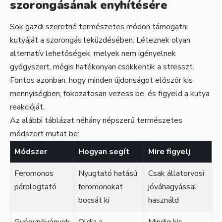
szorongásának enyhítésére
Sok gazdi szeretné természetes módon támogatni
kutyáját a szorongás leküzdésében. Léteznek olyan
alternatív lehetőségek, melyek nem igényelnek
gyógyszert, mégis hatékonyan csökkentik a stresszt.
Fontos azonban, hogy minden újdonságot először kis
mennyiségben, fokozatosan vezess be, és figyeld a kutya
reakcióját.
Az alábbi táblázat néhány népszerű természetes
módszert mutat be:
Módszer
Hogyan segít
Mire figyelj
Feromonos
Nyugtató hatású
Csak állatorvosi
párologtató
feromonokat
jóváhagyással
bocsát ki
használd