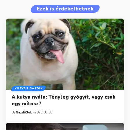
Ezek is érdekelhetnek
KUTYÁS GAZDIK
A kutya nyála: Tényleg gyógyít, vagy csak
egy mítosz?
By
GazdiKlub
2025.08.06.