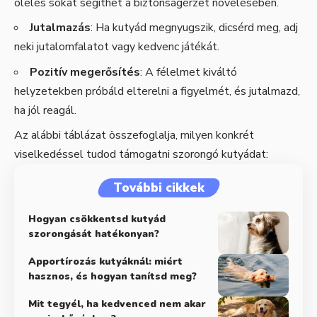
ölelés sokat segíthet a biztonságérzet növelésében.
Jutalmazás
: Ha kutyád megnyugszik, dicsérd meg, adj
neki jutalomfalatot vagy kedvenc játékát.
Pozitív megerősítés
: A félelmet kiváltó
helyzetekben próbáld elterelni a figyelmét, és jutalmazd,
ha jól reagál.
Az alábbi táblázat összefoglalja, milyen konkrét
viselkedéssel tudod támogatni szorongó kutyádat:
További cikkek
Hogyan csökkentsd kutyád
szorongását hatékonyan?
Apportírozás kutyáknál: miért
hasznos, és hogyan tanítsd meg?
Mit tegyél, ha kedvenced nem akar