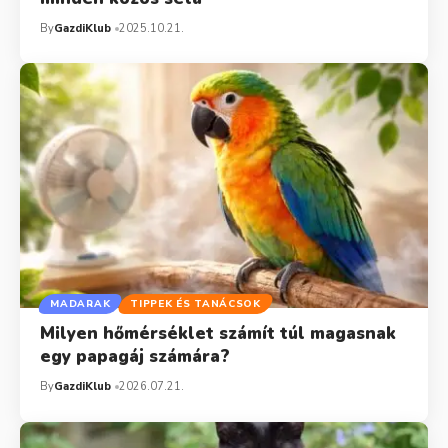
By
GazdiKlub
2025.10.21.
MADARAK
TIPPEK ÉS TANÁCSOK
Milyen hőmérséklet számít túl magasnak
egy papagáj számára?
By
GazdiKlub
2026.07.21.