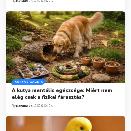
By
GazdiKlub
2026.06.28.
KUTYÁS GAZDIK
A kutya mentális egészsége: Miért nem
elég csak a fizikai fárasztás?
By
GazdiKlub
2026.04.24.