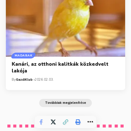
MADARAK
Kanári, az otthoni kalitkák közkedvelt
lakója
By
GazdiKlub
2026.02.03.
Továbbiak megjelenítése