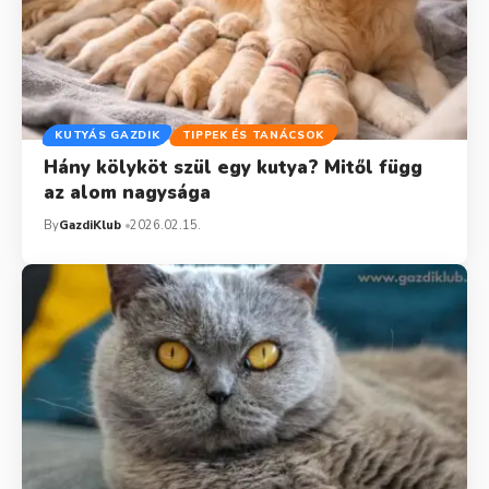
KUTYÁS GAZDIK
TIPPEK ÉS TANÁCSOK
Hány kölyköt szül egy kutya? Mitől függ
az alom nagysága
By
GazdiKlub
2026.02.15.