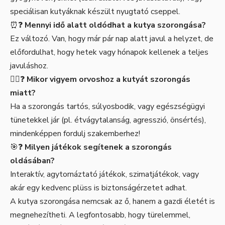
speciálisan kutyáknak készült nyugtató cseppel.
⏰❓
Mennyi idő alatt oldódhat a kutya szorongása?
Ez változó. Van, hogy már pár nap alatt javul a helyzet, de
előfordulhat, hogy hetek vagy hónapok kellenek a teljes
javuláshoz.
👩‍⚕️❓
Mikor vigyem orvoshoz a kutyát szorongás
miatt?
Ha a szorongás tartós, súlyosbodik, vagy egészségügyi
tünetekkel jár (pl. étvágytalanság, agresszió, önsértés),
mindenképpen fordulj szakemberhez!
🎯❓
Milyen játékok segítenek a szorongás
oldásában?
Interaktív, agytornáztató játékok, szimatjátékok, vagy
akár egy kedvenc plüss is biztonságérzetet adhat.
A kutya szorongása nemcsak az ő, hanem a gazdi életét is
megnehezítheti. A legfontosabb, hogy türelemmel,