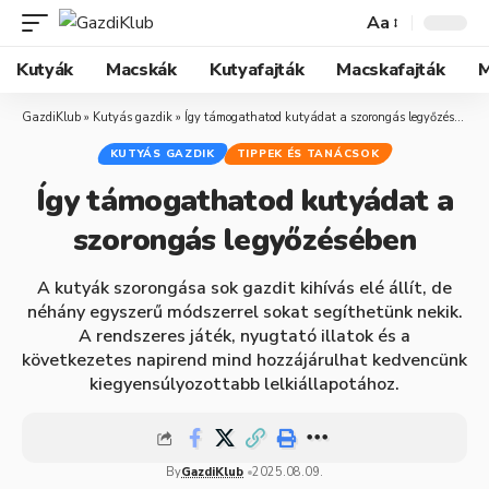
Aa
Kutyák
Macskák
Kutyafajták
Macskafajták
M
GazdiKlub
»
Kutyás gazdik
»
Így támogathatod kutyádat a szorongás legyőzésében
KUTYÁS GAZDIK
TIPPEK ÉS TANÁCSOK
Így támogathatod kutyádat a
szorongás legyőzésében
A kutyák szorongása sok gazdit kihívás elé állít, de
néhány egyszerű módszerrel sokat segíthetünk nekik.
A rendszeres játék, nyugtató illatok és a
következetes napirend mind hozzájárulhat kedvencünk
kiegyensúlyozottabb lelkiállapotához.
By
GazdiKlub
2025.08.09.