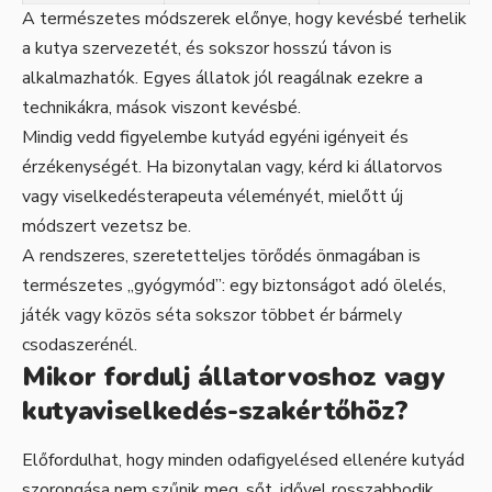
A természetes módszerek előnye, hogy kevésbé terhelik
a kutya szervezetét, és sokszor hosszú távon is
alkalmazhatók. Egyes állatok jól reagálnak ezekre a
technikákra, mások viszont kevésbé.
Mindig vedd figyelembe kutyád egyéni igényeit és
érzékenységét. Ha bizonytalan vagy, kérd ki állatorvos
vagy viselkedésterapeuta véleményét, mielőtt új
módszert vezetsz be.
A rendszeres, szeretetteljes törődés önmagában is
természetes „gyógymód”: egy biztonságot adó ölelés,
játék vagy közös séta sokszor többet ér bármely
csodaszerénél.
Mikor fordulj állatorvoshoz vagy
kutyaviselkedés-szakértőhöz?
Előfordulhat, hogy minden odafigyelésed ellenére kutyád
szorongása nem szűnik meg, sőt, idővel rosszabbodik.