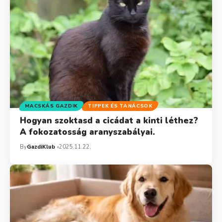
MACSKÁS GAZDIK
TIPPEK ÉS TANÁCSOK
Hogyan szoktasd a cicádat a kinti léthez?
A fokozatosság aranyszabályai.
By
GazdiKlub
2025.11.22.