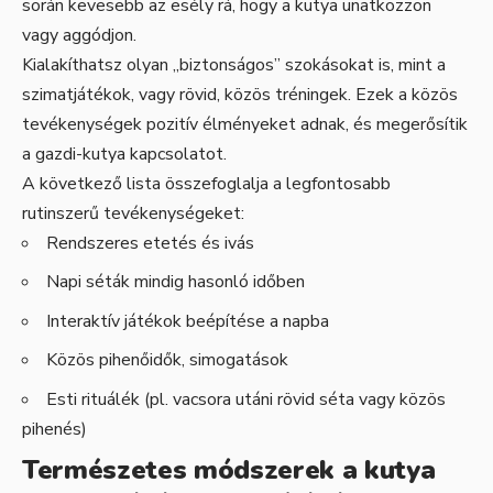
során kevesebb az esély rá, hogy a kutya unatkozzon
vagy aggódjon.
Kialakíthatsz olyan „biztonságos” szokásokat is, mint a
szimatjátékok, vagy rövid, közös tréningek. Ezek a közös
tevékenységek pozitív élményeket adnak, és megerősítik
a gazdi-kutya kapcsolatot.
A következő lista összefoglalja a legfontosabb
rutinszerű tevékenységeket:
Rendszeres etetés és ivás
Napi séták mindig hasonló időben
Interaktív játékok beépítése a napba
Közös pihenőidők, simogatások
Esti rituálék (pl. vacsora utáni rövid séta vagy közös
pihenés)
Természetes módszerek a kutya