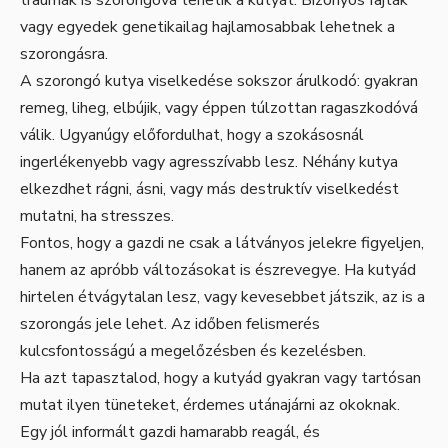
vagy egyedek genetikailag hajlamosabbak lehetnek a
szorongásra.
A szorongó kutya viselkedése sokszor árulkodó: gyakran
remeg, liheg, elbújik, vagy éppen túlzottan ragaszkodóvá
válik. Ugyanúgy előfordulhat, hogy a szokásosnál
ingerlékenyebb vagy agresszívabb lesz. Néhány kutya
elkezdhet rágni, ásni, vagy más destruktív viselkedést
mutatni, ha stresszes.
Fontos, hogy a gazdi ne csak a látványos jelekre figyeljen,
hanem az apróbb változásokat is észrevegye. Ha kutyád
hirtelen étvágytalan lesz, vagy kevesebbet játszik, az is a
szorongás jele lehet. Az időben felismerés
kulcsfontosságú a megelőzésben és kezelésben.
Ha azt tapasztalod, hogy a kutyád gyakran vagy tartósan
mutat ilyen tüneteket, érdemes utánajárni az okoknak.
Egy jól informált gazdi hamarabb reagál, és