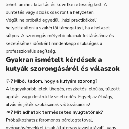
lehet, amihez kitartás és következetesség kell. A
büntetés vagy szidás csak ront a helyzeten.
Végül: ne próbáld egyedül, „házi praktikákkal”
helyettesíteni a szakértői támogatást, ha a helyzet
súlyos. A szorongás mélyebb okainak feltárásához és
kezeléséhez időnként mindenképp szükséges a
professzionális segítség.
Gyakran ismételt kérdések a
kutyák szorongásáról és válaszok
🐶❓
Miből tudom, hogy a kutyám szorong?
A leggyakoribb jelek: lihegés, reszketés, elbújás, túlzott
ugatás, vagy destruktív viselkedés. Figyelj az étvágy,
alvás és játék szokásainak változásaira is!
🥕❓
Mit adhatok természetes nyugtatónak?
Próbálkozhatsz feromonos párologtatóval,
gyógynövényekkel (csak állatorvos javaslatával!), vagy