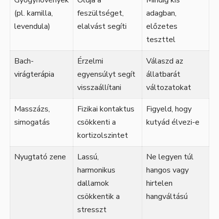
Gyógynövények
Oldja a
Mindig kis
(pl. kamilla,
feszültséget,
adagban,
levendula)
elalvást segíti
előzetes
teszttel
Bach-
Érzelmi
Válaszd az
virágterápia
egyensúlyt segít
állatbarát
visszaállítani
változatokat
Masszázs,
Fizikai kontaktus
Figyeld, hogy
simogatás
csökkenti a
kutyád élvezi-e
kortizolszintet
Nyugtató zene
Lassú,
Ne legyen túl
harmonikus
hangos vagy
dallamok
hirtelen
csökkentik a
hangváltású
stresszt