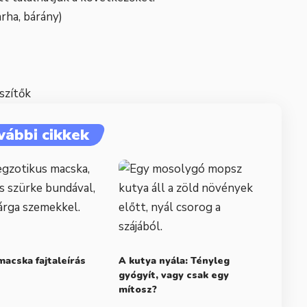
arha, bárány)
szítők
vábbi cikkek
macska fajtaleírás
A kutya nyála: Tényleg
gyógyít, vagy csak egy
mítosz?