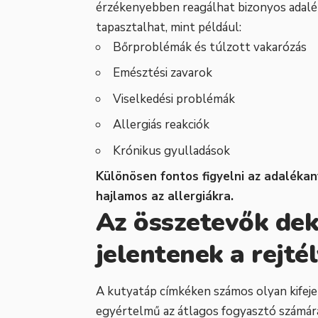
érzékenyebben reagálhat bizonyos adal
tapasztalhat, mint például:
Bőrproblémák és túlzott vakarózás
Emésztési zavarok
Viselkedési problémák
Allergiás reakciók
Krónikus gyulladások
Különösen fontos figyelni az adaléka
hajlamos az allergiákra.
Az összetevők dek
jelentenek a rejté
A kutyatáp címkéken számos olyan kifeje
egyértelmű az átlagos fogyasztó számára.