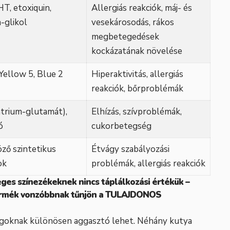
T, etoxiquin,
Allergiás reakciók, máj- és
-glikol
vesekárosodás, rákos
megbetegedések
kockázatának növelése
Yellow 5, Blue 2
Hiperaktivitás, allergiás
reakciók, bőrproblémák
trium-glutamát),
Elhízás, szívproblémák,
ó
cukorbetegség
ző szintetikus
Étvágy szabályozási
ok
problémák, allergiás reakciók
es színezékeknek nincs táplálkozási értékük –
 termék vonzóbbnak tűnjön a TULAJDONOS
agoknak különösen aggasztó lehet. Néhány kutya