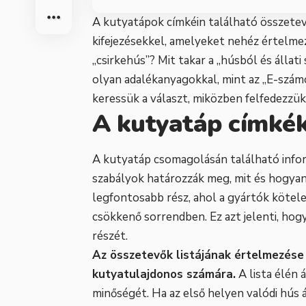
A kutyatápok címkéin található összetevő
kifejezésekkel, amelyeket nehéz értelmezn
„csirkehús”? Mit takar a „húsból és álla
olyan adalékanyagokkal, mint az „E-számo
keressük a választ, miközben felfedezzük,
A kutyatáp címké
A kutyatáp csomagolásán található info
szabályok határozzák meg, mit és hogyan k
legfontosabb rész, ahol a gyártók kötele
csökkenő sorrendben. Ez azt jelenti, hog
részét.
Az összetevők listájának értelmezése
kutyatulajdonos számára.
A lista élén
minőségét. Ha az első helyen valódi hús áll