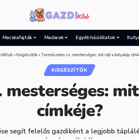
Macskafajták
Madarak
Egyéb háziállatok
Kuty
diKlub
»
Kiegészítők
»
Természetes vs. mesterséges: mit rejt a kutyatáp címk
KIEGÉSZÍTŐK
 mesterséges: mit
címkéje?
e segít felelős gazdiként a legjobb táplál