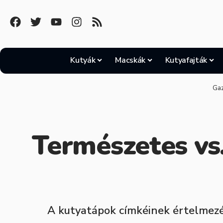
Kutyák
Macskák
Kutyafajták
Gaz
Természetes vs.
A kutyatápok címkéinek értelmezés