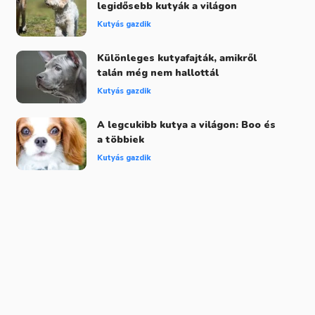
legidősebb kutyák a világon
Kutyás gazdik
Különleges kutyafajták, amikről
talán még nem hallottál
Kutyás gazdik
A legcukibb kutya a világon: Boo és
a többiek
Kutyás gazdik