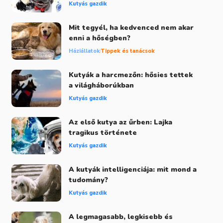
Kutyás gazdik
Mit tegyél, ha kedvenced nem akar
enni a hőségben?
Háziállatok
Tippek és tanácsok
Kutyák a harcmezőn: hősies tettek
a világháborúkban
Kutyás gazdik
Az első kutya az űrben: Lajka
tragikus története
Kutyás gazdik
A kutyák intelligenciája: mit mond a
tudomány?
Kutyás gazdik
A legmagasabb, legkisebb és