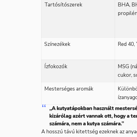
Tartósítószerek
BHA, BH
propilén
Színezékek
Red 40, 
Ízfokozók
MSG (ná
cukor, s
Mesterséges aromák
Különbö
ízanyag
„A kutyatápokban használt mesterség
kizárólag azért vannak ott, hogy a
számára, nem a kutya számára.”
A hosszú távú kitettség ezeknek az any