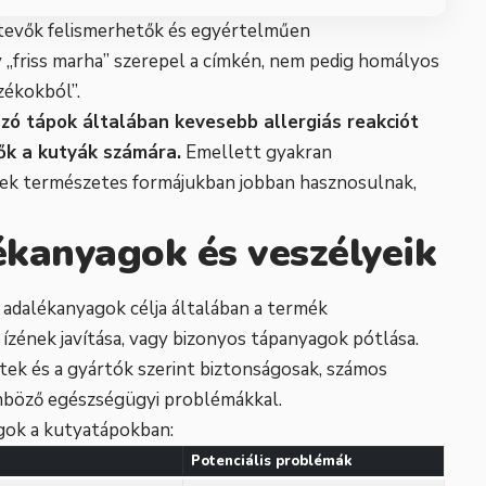
tevők felismerhetők és egyértelműen
 „friss marha” szerepel a címkén, nem pedig homályos
zékokból”.
ó tápok általában kevesebb allergiás reakciót
ők a kutyák számára.
Emellett gyakran
ek természetes formájukban jobban hasznosulnak,
kanyagok és veszélyeik
adalékanyagok célja általában a termék
ízének javítása, vagy bizonyos tápanyagok pótlása.
ek és a gyártók szerint biztonságosak, számos
nböző egészségügyi problémákkal.
gok a kutyatápokban:
Potenciális problémák