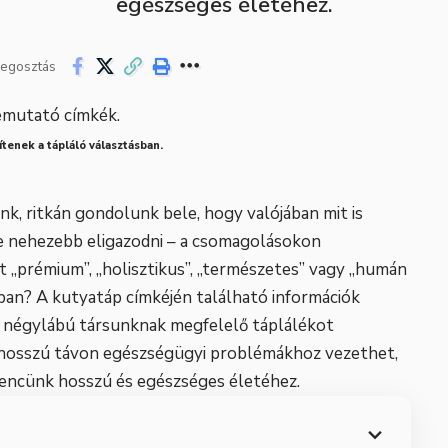
egészséges életéhez.
egosztás
enek a tápláló választásban.
k, ritkán gondolunk bele, hogy valójában mit is
e nehezebb eligazodni – a csomagolásokon
t „prémium”, „holisztikus”, „természetes” vagy „humán
ában? A kutyatáp címkéjén található információk
 négylábú társunknak megfelelő táplálékot
k hosszú távon egészségügyi problémákhoz vezethet,
vencünk hosszú és egészséges életéhez.