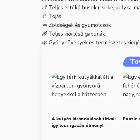
🍗 Teljes értékű húsok (csirke, pulyka, m
🥚 Tojás
🥕 Zöldségek és gyümölcsök
🌾 Teljes kiőrlésű gabonák
🌿 Gyógynövények és természetes kiegé
To
A kutyás kirándulások titkai:
Exotic 
így lesz igazán élmény!