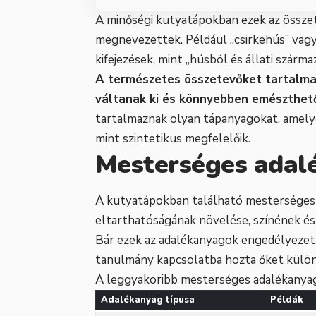
A minőségi kutyatápokban ezek az össze
megnevezettek. Például „csirkehús” vagy
kifejezések, mint „húsból és állati szárma
A természetes összetevőket tartalmaz
váltanak ki és könnyebben emészthet
tartalmaznak olyan tápanyagokat, amely
mint szintetikus megfelelőik.
Mesterséges adalé
A kutyatápokban található mesterséges 
eltarthatóságának növelése, színének és 
Bár ezek az adalékanyagok engedélyezett
tanulmány kapcsolatba hozta őket külö
A leggyakoribb mesterséges adalékanya
Adalékanyag típusa
Példák