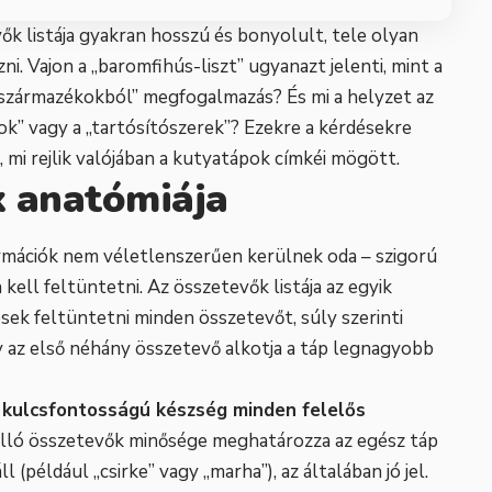
k listája gyakran hosszú és bonyolult, tele olyan
i. Vajon a „baromfihús-liszt” ugyanazt jelenti, mint a
ti származékokból” megfogalmazás? És mi a helyzet az
k” vagy a „tartósítószerek”? Ezekre a kérdésekre
 mi rejlik valójában a kutyatápok címkéi mögött.
k anatómiája
rmációk nem véletlenszerűen kerülnek oda – szigorú
ell feltüntetni. Az összetevők listája az egyik
sek feltüntetni minden összetevőt, súly szerinti
y az első néhány összetevő alkotja a táp legnagyobb
 kulcsfontosságú készség minden felelős
 álló összetevők minősége meghatározza az egész táp
 (például „csirke” vagy „marha”), az általában jó jel.