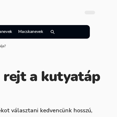
anevek
Macskanevek
éje?
 rejt a kutyatáp
ékot választani kedvencünk hosszú,