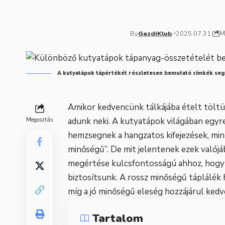
M
By
GazdiKlub
2025.07.31.
A kutyatápok tápértékét részletesen bemutató címkék segít
Amikor kedvencünk tálkájába ételt töltün
adunk neki. A kutyatápok világában egyr
Megosztás
hemzsegnek a hangzatos kifejezések, min
minőségű”. De mit jelentenek ezek valój
megértése kulcsfontosságú ahhoz, hogy
biztosítsunk. A rossz minőségű táplálé
míg a jó minőségű eleség hozzájárul ked
Tartalom