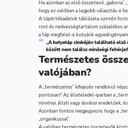
Ha azonban az első összetevő „gabona”, „
hogy ez valóban a legjobb választás-e k
A tápértékadatok táblázata szintén fontos
rost és nedvességtartalom százalékos ar
a táp megfelel-e kutyánk egyedi igényein
„A kutyatáp címkéjén található első
között nem találsz minőségi fehérjefo
Természetes össze
valójában?
A „természetes” kifejezés rendkívül néps
pontosan? Az állateledel-iparban a „ter
növényi, állati vagy ásványi eredetűek, 
Azonban fontos megjegyezni, hogy a „ter
„organikussal”.
A valóban természetes összetevők közöt