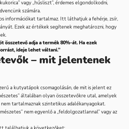
kukorica” vagy „húsliszt”, érdemes elgondolkodni,
edvencünk számára.
 információkat tartalmaz. Itt láthatjuk a fehérje, zsír,
ányát. Ezek az értékek segítenek meghatározni, hogy
ek.
 öt összetevő adja a termék 80%-át. Ha ezek
rrást, ideje lehet váltani.”
tevők – mit jelentenek
zerű a kutyatápok csomagolásán, de mit is jelent ez
mészetes” általában olyan összetevőkre utal, amelyek
és nem tartalmaznak szintetikus adalékanyagokat.
mészetes” nem egyenlő a „feldolgozatlannal” vagy az
t találhatjuk a következőket: