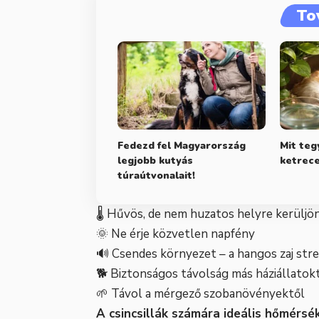
To
Fedezd fel Magyarország
Mit teg
legjobb kutyás
ketrece
túraútvonalait!
🌡️ Hűvös, de nem huzatos helyre kerüljö
🌞 Ne érje közvetlen napfény
🔊 Csendes környezet – a hangos zaj stre
🐕 Biztonságos távolság más háziállatok
🌱 Távol a mérgező szobanövényektől
A csincsillák számára ideális hőmérsé