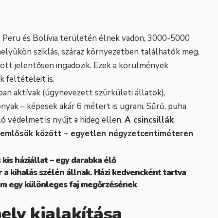
, Peru és Bolívia területén élnek vadon, 3000-5000
lyükön sziklás, száraz környezetben találhatók meg,
zött jelentősen ingadozik. Ezek a körülmények
feltételeit is.
ban aktívak (úgynevezett szürkületi állatok),
yak – képesek akár 6 métert is ugrani. Sűrű, puha
 védelmet is nyújt a hideg ellen.
A csincsillák
z emlősök között – egyetlen négyzetcentiméteren
kis háziállat – egy darabka élő
a kihalás szélén állnak. Házi kedvencként tartva
em egy különleges faj megőrzésének
ely kialakítása