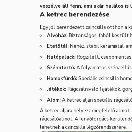
veszélye áll fenn, ami akár halálos is 
A ketrec berendezése
Egy jól berendezett csincsilla otthon a 
Alvóház:
Biztonságos, fából készült 
Etetőtál:
Nehéz, stabil kerámiatál, am
Itatópalack:
Rögzített, cseppmentes 
Szénatartó:
A folyamatos szénaellátá
Homokfürdő:
Speciális csincsilla hom
Játékok:
Rágcsálnivaló fajátékok, gör
Alom:
A ketrec alján speciális rágcsá
A ketrec aljára helyezz megfelelő almot –
rágcsálóalmot. A fenyőforgács kerülendő
lehetnek a csincsilla légzőrendszerére.