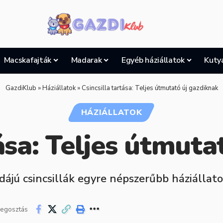
Macskafajták
Madarak
Egyéb háziállatok
Kuty
GazdiKlub
»
Háziállatok
»
Csincsilla tartása: Teljes útmutató új gazdiknak
HÁZIÁLLATOK
tása: Teljes útmuta
ájú csincsillák egyre népszerűbb háziállat
egosztás