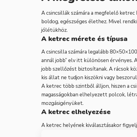
A csincsillák számára a megfelelő ketrec
boldog, egészséges élethez. Mivel rendkí
jólétükhöz.
A ketrec mérete és típusa
A csincsilla számára legalább 80×50×100
annál jobb” elv itt különösen érvényes. A
jobb szellőzést biztosítanak. A rácsok k
kis állat ne tudjon kiszökni vagy beszorul
A ketrec több szintből álljon, hiszen a c
magasságokban elhelyezett polcok, létrá
mozgásigényüket.
A ketrec elhelyezése
A ketrec helyének kiválasztásakor figyel