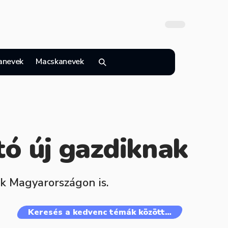
anevek
Macskanevek
tó új gazdiknak
ok Magyarországon is.
Keresés a kedvenc témák között…