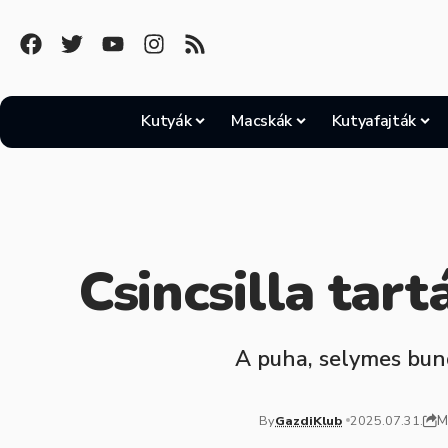
Kutyák
Macskák
Kutyafajták
Csincsilla tar
A puha, selymes bund
M
By
GazdiKlub
2025.07.31.