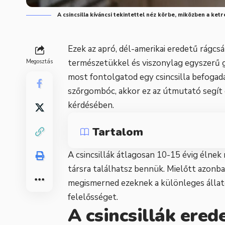
A csincsilla kíváncsi tekintettel néz körbe, miközben a ketr
Ezek az apró, dél-amerikai eredetű rágc
természetükkel és viszonylag egyszerű g
Megosztás
most fontolgatod egy csincsilla befogad
szőrgombóc, akkor ez az útmutató segít e
kérdésében.
Tartalom
A csincsillák átlagosan 10-15 évig élne
társra találhatsz bennük. Mielőtt azonb
megismerned ezeknek a különleges állatok
felelősséget.
A csincsillák ered