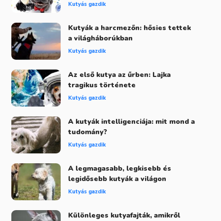
Kutyás gazdik
Kutyák a harcmezőn: hősies tettek
a világháborúkban
Kutyás gazdik
Az első kutya az űrben: Lajka
tragikus története
Kutyás gazdik
A kutyák intelligenciája: mit mond a
tudomány?
Kutyás gazdik
A legmagasabb, legkisebb és
legidősebb kutyák a világon
Kutyás gazdik
Különleges kutyafajták, amikről