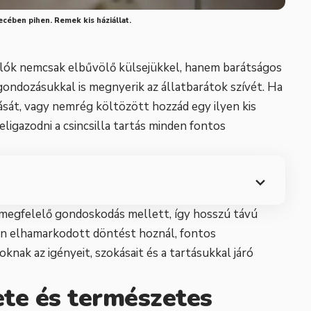
ecében pihen. Remek kis háziállat.
sálók nemcsak elbűvölő külsejükkel, hanem barátságos
ondozásukkal is megnyerik az állatbarátok szívét. Ha
ását, vagy nemrég költözött hozzád egy ilyen kis
ligazodni a csincsilla tartás minden fontos
k megfelelő gondoskodás mellett, így hosszú távú
an elhamarkodott döntést hoznál, fontos
nak az igényeit, szokásait és a tartásukkal járó
ete és természetes