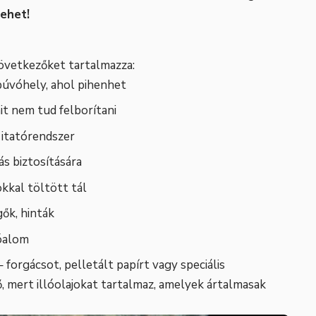
lehet!
következőket tartalmazza:
búvóhely, ahol pihenhet
it nem tud felborítani
itatórendszer
s biztosítására
okkal töltött tál
gők, hinták
lóalom
 forgácsot, pelletált papírt vagy speciális
, mert illóolajokat tartalmaz, amelyek ártalmasak