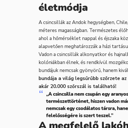
életmódja
A csincsillák az Andok hegységben, Chile
méteres magasságban. Természetes élőhe
ahol a hőmérséklet nappal és éjszaka kö
alapvetően meghatározzák a házi tartásuk 
Vadon a csincsillák alkonyatkor és hajnal
kolóniákban élnek, és rendkívül mozgékon
bundájuk nemcsak gyönyörű, hanem kiváló
bundája a világ legsűrűbb szőrzete a
akár 20.000 szőrszál is található!
„A csincsilla nem csupán egy aranyos 
természettörténet, hiszen vadon már 
nemcsak egy csodálatos társra, han
felelősségére is szert teszel.”
A megfelelő lakóh