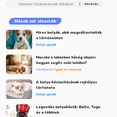
Mások ezt olvasták
Híres kutyák, akik megváltoztatták
a történelmet
Kutyás gazdik
Macska a lakásban hőség idején:
hogyan segíts neki lehűlni?
Háziállatok
Tippek és tanácsok
A kutya háziasításának rejtélyes
története
Kutyás gazdik
Legendás kutyahősök: Balto, Togo
és a többiek