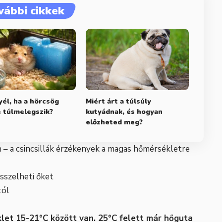
vábbi cikkek
yél, ha a hörcsög
Miért árt a túlsúly
 túlmelegszik?
kutyádnak, és hogyan
előzheted meg?
n – a csincsillák érzékenyek a magas hőmérsékletre
sszelheti őket
tól
klet 15-21°C között van. 25°C felett már hőguta