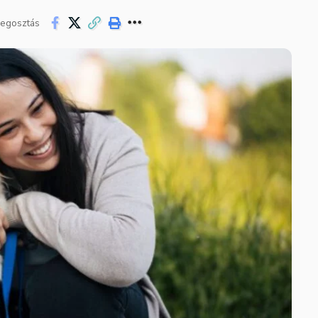
egosztás