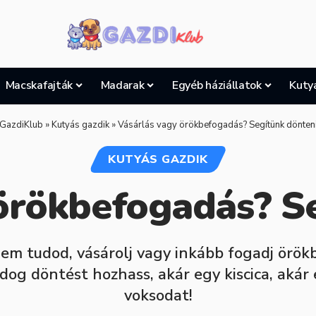
Macskafajták
Madarak
Egyéb háziállatok
Kuty
GazdiKlub
»
Kutyás gazdik
»
Vásárlás vagy örökbefogadás? Segítünk dönten
KUTYÁS GAZDIK
örökbefogadás? S
em tudod, vásárolj vagy inkább fogadj örökb
dog döntést hozhass, akár egy kiscica, akár 
voksodat!