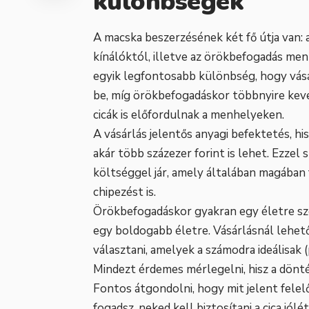
különbségek
A macska beszerzésének két fő útja van:
kínálóktól, illetve az örökbefogadás me
egyik legfontosabb különbség, hogy vás
be, míg örökbefogadáskor többnyire kever
cicák is előfordulnak a menhelyeken.
A vásárlás jelentős anyagi befektetés, his
akár több százezer forint is lehet. Ezze
költséggel jár, amely általában magában fo
chipezést is.
Örökbefogadáskor gyakran egy életre szó
egy boldogabb életre. Vásárlásnál lehet
választani, amelyek a számodra ideálisak
Mindezt érdemes mérlegelni, hisz a dönté
Fontos átgondolni, hogy mit jelent felelő
fogadsz, neked kell biztosítani a cica jó