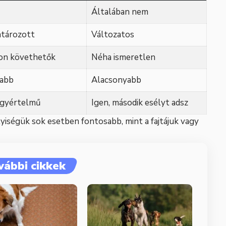
Általában nem
tározott
Változatos
n követhetők
Néha ismeretlen
abb
Alacsonyabb
gyértelmű
Igen, második esélyt adsz
lyiségük sok esetben fontosabb, mint a fajtájuk vagy
vábbi cikkek