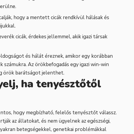
kerülne.
talják, hogy a mentett cicák rendkívül hálásak és
jukkal.
everék cicák, érdekes jellemmel, akik igazi társak
ldogságot és hálát éreznek, amikor egy korábban
ik számukra. Az örökbefogadás egy igazi win-win
ig örök barátságot jelenthet.
yelj, ha tenyésztőtől
ntos, hogy megbízható, felelős tenyésztőt válassz.
artják az állatokat, és nem ügyelnek az egészségi,
 gyakran betegségekkel, genetikai problémákkal