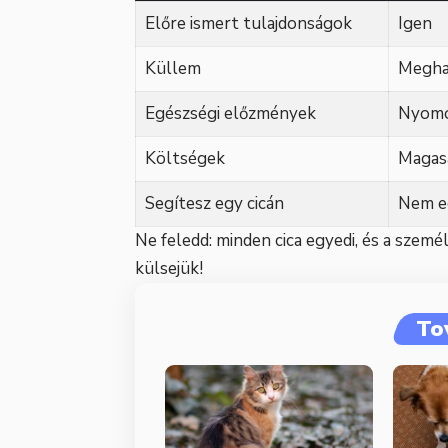
Előre ismert tulajdonságok
Igen
Küllem
Megha
Egészségi előzmények
Nyomo
Költségek
Magas
Segítesz egy cicán
Nem e
Ne feledd: minden cica egyedi, és a szemé
külsejük!
To