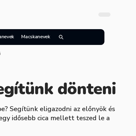
anevek
Macskanevek
i
egítünk dönteni
e? Segítünk eligazodni az előnyök és
egy idősebb cica mellett teszed le a