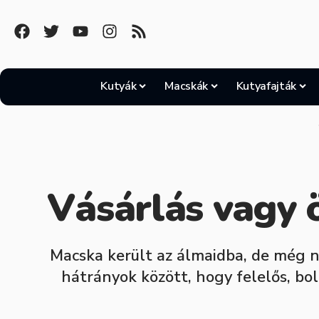
Kutyák
Macskák
Kutyafajták
Vásárlás vagy 
Macska került az álmaidba, de még n
hátrányok között, hogy felelős, bol