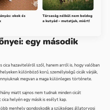
ányás: okok és
Társaság nélkül nem boldog
k
a kutyád – mutatjuk, miért!
őnyei: egy második
ica hazaviteléről szól, hanem arról is, hogy valóban
helyeken különböző korú, személyiségű cicák várják,
dannyiuknak megvan a maga különleges története.
hiány miatt sajnos nem tudnak minden cicát
cica helyén egy másik is esélyt kap.
gtöbb menhely gondoskodik a szükséges állatorvosi