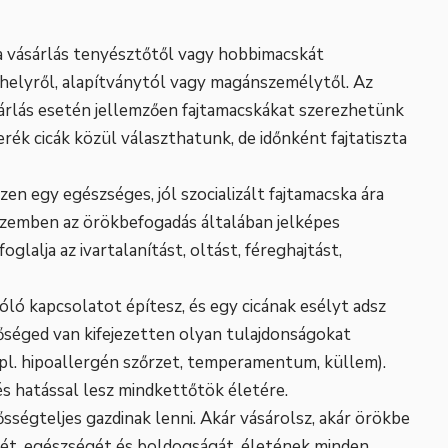
 a vásárlás tenyésztőtől vagy hobbimacskát
nhelyről, alapítványtól vagy magánszemélytől. Az
árlás esetén jellemzően fajtamacskákat szerezhetünk
ék cicák közül választhatunk, de időnként fajtatiszta
zen egy egészséges, jól szocializált fajtamacska ára
l szemben az örökbefogadás általában jelképes
glalja az ivartalanítást, oltást, féreghajtást,
ló kapcsolatot építesz, és egy cicának esélyt adsz
őséged van kifejezetten olyan tulajdonságokat
 (pl. hipoallergén szőrzet, temperamentum, küllem).
s hatással lesz mindkettőtök életére.
sségteljes gazdinak lenni. Akár vásárolsz, akár örökbe
létét, egészségét és boldogságát, életének minden