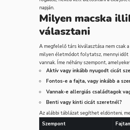
napján.
Milyen macska ill
választani
A megfelelő társ kiválasztása nem csak a 
milyen életmódot folytatsz, mennyi időt t
vannak. Íme néhány szempont, amelyeket
Aktív vagy inkább nyugodt cicát sz
Fontos-e a fajta, vagy inkább a sz
Vannak-e allergiás családtagok vag
Benti vagy kinti cicát szeretnél?
Az alábbi táblázat segíthet eldönteni, m
Szempont
Fajta