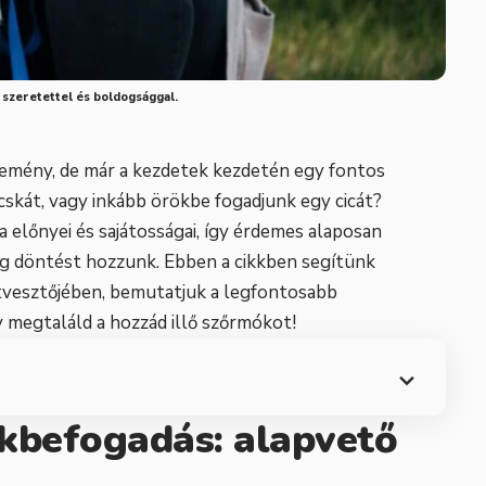
e szeretettel és boldogsággal.
semény, de már a kezdetek kezdetén egy fontos
skát, vagy inkább örökbe fogadjunk egy cicát?
lőnyei és sajátosságai, így érdemes alaposan
dog döntést hozzunk. Ebben a cikkben segítünk
útvesztőjében, bemutatjuk a legfontosabb
y megtaláld a hozzád illő szőrmókot!
kbefogadás: alapvető