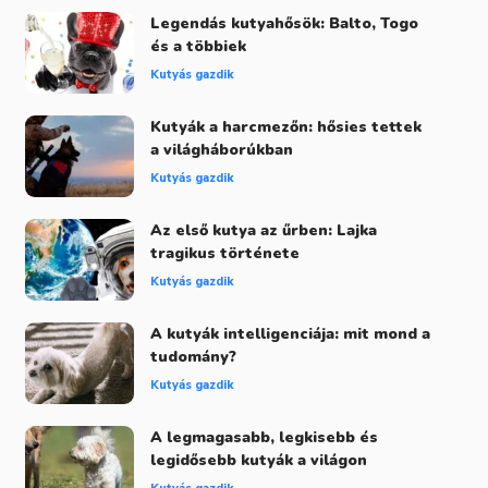
Legendás kutyahősök: Balto, Togo
és a többiek
Kutyás gazdik
Kutyák a harcmezőn: hősies tettek
a világháborúkban
Kutyás gazdik
Az első kutya az űrben: Lajka
tragikus története
Kutyás gazdik
A kutyák intelligenciája: mit mond a
tudomány?
Kutyás gazdik
A legmagasabb, legkisebb és
legidősebb kutyák a világon