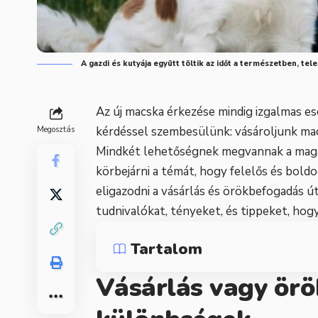
A gazdi és kutyája együtt töltik az időt a természetben, tel
Az új macska érkezése mindig izgalmas e
kérdéssel szembesülünk: vásároljunk mac
Megosztás
Mindkét lehetőségnek megvannak a maga e
körbejárni a témát, hogy felelős és bol
eligazodni a vásárlás és örökbefogadás 
tudnivalókat, tényeket, és tippeket, hog
Tartalom
Vásárlás vagy örö