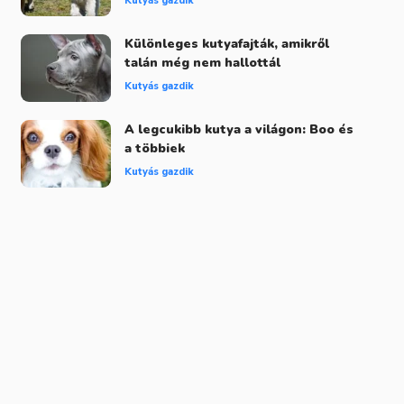
Kutyás gazdik
Különleges kutyafajták, amikről
talán még nem hallottál
Kutyás gazdik
A legcukibb kutya a világon: Boo és
a többiek
Kutyás gazdik