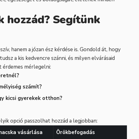
ik hozzád? Segítünk
szív, hanem a józan ész kérdése is. Gondold át, hogy
udsz a kis kedvencre szánni, és milyen elvárásaid
 érdemes mérlegelni:
eretnél?
emélyiség számít?
y kicsi gyerekek otthon?
elyik opció passzolhat hozzád a legjobban:
macska vásárlása
Örökbefogadás