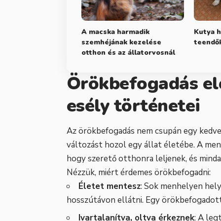
A macska harmadik
Kutya h
szemhéjának kezelése
teendő
otthon és az állatorvosnál
Örökbefogadás el
esély történetei
Az örökbefogadás nem csupán egy kedves c
változást hozol egy állat életébe. A men
hogy szerető otthonra leljenek, és min
Nézzük, miért érdemes örökbefogadni:
Életet mentesz
: Sok menhelyen hely
hosszútávon ellátni. Egy örökbefogadott 
Ivartalanítva, oltva érkeznek
: A le