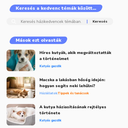
Keresés a kedvenc témák között…
Mások ezt olvasták
Híres kutyák, akik megváltoztatták
a történelmet
Kutyás gazdik
Macska a lakásban hőség idején:
hogyan segíts neki lehűlni?
Háziállatok
Tippek és tanácsok
A kutya háziasításának rejtélyes
története
Kutyás gazdik