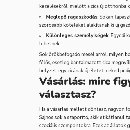
kezelésekről, mielőtt a cica új otthonba 
Meglepő ragaszkodás
: Sokan tapasz
szorosabb köteléket alakítanak ki új gazdi
Különleges személyiségek
: Egyedi k
lehetnek.
Sok örökbefogadó mesél arról, milyen bo
félős, esetleg bántalmazott cica megnyíl
helyzet: egy cicának új életet, neked ped
Vásárlás: mire fig
választasz?
Ha a vásárlás mellett döntesz, nagyon fo
Sajnos sok a szaporító, akik etikátlanul t
szociális szempontokra. Ezek az állatok