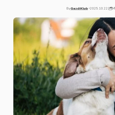
M
By
GazdiKlub
2025.10.22.