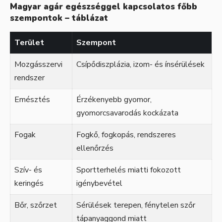
Magyar agár egészséggel kapcsolatos főbb
szempontok – táblázat
Terület
Szempont
Mozgásszervi
Csípődiszplázia, izom- és ínsérülések
rendszer
Emésztés
Érzékenyebb gyomor,
gyomorcsavarodás kockázata
Fogak
Fogkő, fogkopás, rendszeres
ellenőrzés
Szív- és
Sportterhelés miatti fokozott
keringés
igénybevétel
Bőr, szőrzet
Sérülések terepen, fénytelen szőr
tápanyaggond miatt