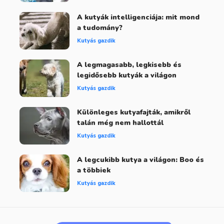
A kutyák intelligenciája: mit mond
a tudomány?
Kutyás gazdik
A legmagasabb, legkisebb és
legidősebb kutyák a világon
Kutyás gazdik
Különleges kutyafajták, amikről
talán még nem hallottál
Kutyás gazdik
A legcukibb kutya a világon: Boo és
a többiek
Kutyás gazdik