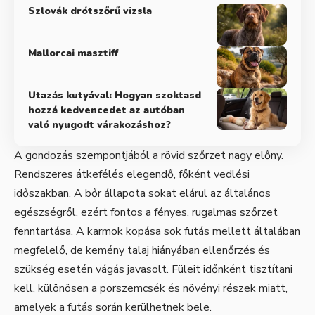
Szlovák drótszőrű vizsla
Mallorcai masztiff
Utazás kutyával: Hogyan szoktasd
hozzá kedvencedet az autóban
való nyugodt várakozáshoz?
A gondozás szempontjából a rövid szőrzet nagy előny.
Rendszeres átkefélés elegendő, főként vedlési
időszakban. A bőr állapota sokat elárul az általános
egészségről, ezért fontos a fényes, rugalmas szőrzet
fenntartása. A karmok kopása sok futás mellett általában
megfelelő, de kemény talaj hiányában ellenőrzés és
szükség esetén vágás javasolt. Füleit időnként tisztítani
kell, különösen a porszemcsék és növényi részek miatt,
amelyek a futás során kerülhetnek bele.