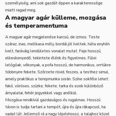
személyiség, ami sok gazdát éppen a karakteressége
miatt ragad meg.
A magyar agár külleme, mozgása
és temperamentuma
A magyar agár megjelenése karcsú, de izmos. Teste
száraz, inas, mellkasa mély, bordái jól íveltek, háta enyhén
ívelt, faráváig lendületes vonalat mutat. Feje hosszú,
elkeskenyedő, tekintete élénk és figyelmes. Fülei
lelógóak, vékonyak, a pofa hosszú, de harmonikus, orrtükre
többnyire fekete. Szőrzete rövid, feszes, a testhez simul,
amely praktikus a terepmunka során. Színe sokféle lehet:
fakó, vöröses, szürke, fekete, tarka és ezek különböző
árnyalatai, fehér jegyekkel vagy anélkül.
Mozgása rendkívül gazdaságos és rugalmas. Hosszú
távon is tudja tartani a tempót, újra és újra rákapcsol, ha
vadat lát. Jellemző rá a nagy lépéshossz, a talajhoz közel