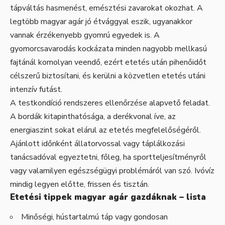
tápváltás hasmenést, emésztési zavarokat okozhat. A
legtöbb magyar agár jó étvággyal eszik, ugyanakkor
vannak érzékenyebb gyomrú egyedek is. A
gyomorcsavarodás kockázata minden nagyobb mellkasú
fajtánál komolyan veendő, ezért etetés után pihenőidőt
célszerű biztosítani, és kerülni a közvetlen etetés utáni
intenzív futást.
A testkondíció rendszeres ellenőrzése alapvető feladat.
A bordák kitapinthatósága, a derékvonal íve, az
energiaszint sokat elárul az etetés megfelelőségéről.
Ajánlott időnként állatorvossal vagy táplálkozási
tanácsadóval egyeztetni, főleg, ha sportteljesítményről
vagy valamilyen egészségügyi problémáról van szó. Ivóvíz
mindig legyen előtte, frissen és tisztán.
Etetési tippek magyar agár gazdáknak – lista
Minőségi, hústartalmú táp vagy gondosan