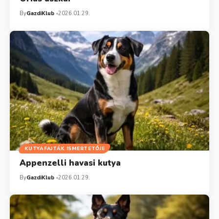
By
GazdiKlub
2026.01.29.
KUTYAFAJTÁK ISMERTETŐJE
Appenzelli havasi kutya
By
GazdiKlub
2026.01.29.