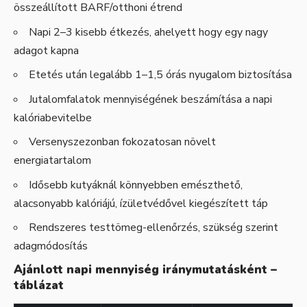
összeállított BARF/otthoni étrend
Napi 2–3 kisebb étkezés, ahelyett hogy egy nagy
adagot kapna
Etetés után legalább 1–1,5 órás nyugalom biztosítása
Jutalomfalatok mennyiségének beszámítása a napi
kalóriabevitelbe
Versenyszezonban fokozatosan növelt
energiatartalom
Idősebb kutyáknál könnyebben emészthető,
alacsonyabb kalóriájú, ízületvédővel kiegészített táp
Rendszeres testtömeg-ellenőrzés, szükség szerint
adagmódosítás
Ajánlott napi mennyiség iránymutatásként –
táblázat