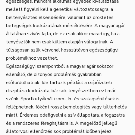
egészséges, munkára alkalmas egyedek kiválasztása
mellett figyelni kell a genetikai változatosságra, a
beltenyésztés elkerülésére, valamint az örökletes
betegségek kockázatának mérséklésére. A magyar agár
általában szívós fajta, de ez csak akkor marad így, ha a
tenyésztők nem csak küllem alapján válogatnak. A
túlságosan szűk vérvonal hosszútávon egészségügyi
problémákhoz vezethet.
Egészségügyi szempontból a magyar agár sokszor
ellenálló, de bizonyos problémák gyakrabban
előfordulhatnak. Ide tartozik például a csípőízületi
diszplázia kockázata, bár sok tenyészetben ezt már
szűrik. Sportkutyáknál izom-, ín- és szalagsérülések is
felléphetnek, főként rossz bemelegítés vagy túlterhelés
miatt. Érdemes odafigyelni a szív állapotára, a fogazatra
és a rendszeres féreghajtásra is. A megelőző jellegű
állatorvosi ellenőrzés sok problémát időben jelez.