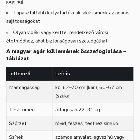
jogging)
Tapasztaltabb kutyatartóknak, akik ismerik az agaras
sajátosságokat
Olyan vidéki vagy kerttel rendelkező városi
életmódhoz, ahol biztonságosan szaladgálhat
A magyar agár küllemének összefoglalása –
táblázat
Jellemző
Leírás
Marmagasság
kb. 62–70 cm (kan), 60–67 cm
(szuka)
Testtömeg
átlagosan 22–31 kg
Szőrzet
rövid, feszes, testhez simuló
Színek
számos árnyalat, egyszínű vagy