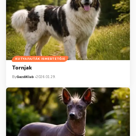
KUTYAFAJTÁK ISMERTETŐJE
Tornjak
By
GazdiKlub
2026.01.29.