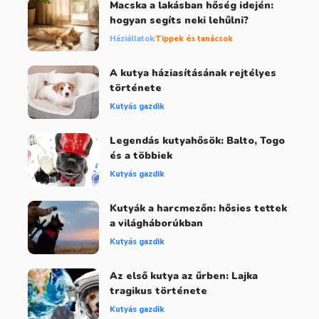
Macska a lakásban hőség idején:
hogyan segíts neki lehűlni?
Háziállatok
Tippek és tanácsok
A kutya háziasításának rejtélyes
története
Kutyás gazdik
Legendás kutyahősök: Balto, Togo
és a többiek
Kutyás gazdik
Kutyák a harcmezőn: hősies tettek
a világháborúkban
Kutyás gazdik
Az első kutya az űrben: Lajka
tragikus története
Kutyás gazdik