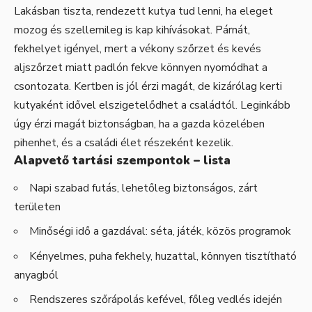
Lakásban tiszta, rendezett kutya tud lenni, ha eleget
mozog és szellemileg is kap kihívásokat. Párnát,
fekhelyet igényel, mert a vékony szőrzet és kevés
aljszőrzet miatt padlón fekve könnyen nyomódhat a
csontozata. Kertben is jól érzi magát, de kizárólag kerti
kutyaként idővel elszigetelődhet a családtól. Leginkább
úgy érzi magát biztonságban, ha a gazda közelében
pihenhet, és a családi élet részeként kezelik.
Alapvető tartási szempontok – lista
Napi szabad futás, lehetőleg biztonságos, zárt
területen
Minőségi idő a gazdával: séta, játék, közös programok
Kényelmes, puha fekhely, huzattal, könnyen tisztítható
anyagból
Rendszeres szőrápolás kefével, főleg vedlés idején