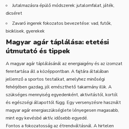
Jutalmazásra épülő módszerek: jutalomfalat, játék,
dicséret
Zavaró ingerek fokozatos bevezetése: vad, futók,
biciklisek, gyerekek
Magyar agár táplálása: etetési
útmutató és tippek
A magyar agár táplálásánál az energiaigény és az izomzat
fenntartása áll a középpontban. A fajtára általában
jellemző a sportos testalkat, amelyhez minőségi
fehérjében gazdag, jól emészthető takarmány illik. A
szükséges mennyiség egyedenként, aktivitástól, kortól
és egészségi állapottól függ. Egy versenyzésre használt
magyar agár energiaszükséglete lényegesen magasabb,
mint egy kevésbé aktív, idősebb egyedé.
Fontos a fokozatosság az étrendváltásnál. A hirtelen