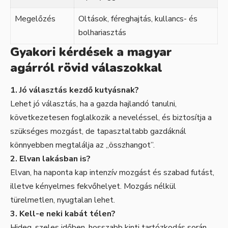
Megelőzés
Oltások, féreghajtás, kullancs- és
bolhariasztás
Gyakori kérdések a magyar
agárról rövid válaszokkal
1. Jó választás kezdő kutyásnak?
Lehet jó választás, ha a gazda hajlandó tanulni,
következetesen foglalkozik a neveléssel, és biztosítja a
szükséges mozgást, de tapasztaltabb gazdáknál
könnyebben megtalálja az „összhangot”.
2. Elvan lakásban is?
Elvan, ha naponta kap intenzív mozgást és szabad futást,
illetve kényelmes fekvőhelyet. Mozgás nélkül
türelmetlen, nyugtalan lehet.
3. Kell-e neki kabát télen?
Hideg, szeles időben, hosszabb kinti tartózkodás során