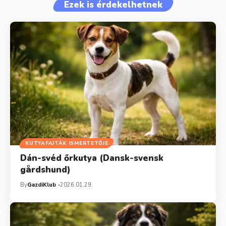
Ezek is érdekelhetnek
KUTYAFAJTÁK ISMERTETŐJE
Dán-svéd őrkutya (Dansk-svensk
gårdshund)
By
GazdiKlub
2026.01.29.