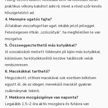
praktikus vékony kabátot adni rá, mivel a rövid szőr kevés
hőszigetelést ad.
4. Mennyire ugatós fajta?
Általában visszafogottan ugat, inkább jelző jelleggel.
Feleslegesen ritkán „szószátyár”, ha megfelelően le van
mozgatva.
5. Összeegyeztethető más kutyákkal?
Jó szocializáció mellett többnyire jól kijön más kutyákkal,
különösen, ha kölyökkorától kezdve találkozik velük
rendszeresen.
6. Macskákkal tartható?
Megszokott, otthoni macskával sok esetben békésen
együtt él, de az idegen, menekülő macskát gyakran
zsákmánynak tekinti.
7. Mekkora mozgásigénye van naponta?
Legalább 1,5–2 óra aktív mozgásra és futásra van