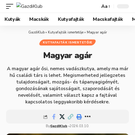
Aa
Kutyák
Macskák
Kutyafajták
Macskafajták
M
GazdiKlub
»
Kutyafajták ismertetője
»
Magyar agár
KUTYAFAJTÁK ISMERTETŐJE
Magyar agár
A magyar agár ősi, nemes vadászkutya, amely ma már
hű családi társ is lehet. Megismerheted jellegzetes
tulajdonságait, mozgás- és tápanyagigényét,
gondozásának sajátosságait, szaporodását és
nevelését, valamint választ kapsz a fajtával
kapcsolatos leggyakoribb kérdésekre.
By
GazdiKlub
2026.03.10.