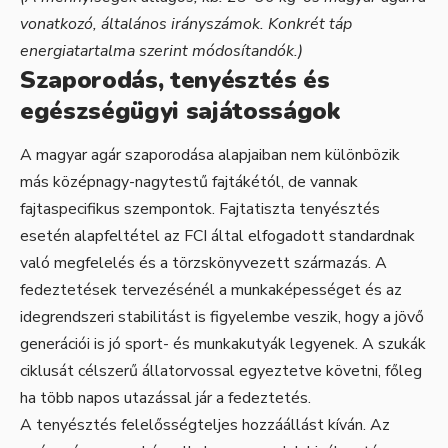
vonatkozó, általános irányszámok. Konkrét táp
energiatartalma szerint módosítandók.)
Szaporodás, tenyésztés és
egészségügyi sajátosságok
A magyar agár szaporodása alapjaiban nem különbözik
más középnagy-nagytestű fajtákétól, de vannak
fajtaspecifikus szempontok. Fajtatiszta tenyésztés
esetén alapfeltétel az FCI által elfogadott standardnak
való megfelelés és a törzskönyvezett származás. A
fedeztetések tervezésénél a munkaképességet és az
idegrendszeri stabilitást is figyelembe veszik, hogy a jövő
generációi is jó sport- és munkakutyák legyenek. A szukák
ciklusát célszerű állatorvossal egyeztetve követni, főleg
ha több napos utazással jár a fedeztetés.
A tenyésztés felelősségteljes hozzáállást kíván. Az