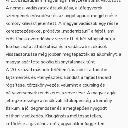
A 19. században a magyar agár helyzete sokat változott.
A nemesi vadászatok átalakulása, a lőfegyverek
szerepének erősödése és az angol agarak megjelenése
komoly kihívást jelentett. A magyar vadászok egy része
keresztezésekkel próbálta „modernizálni” a fajtát, ami
erős típuskeveredéshez vezetett. A két világháború, a
földhasználat átalakulása és a vadászati szokások
visszaszorulása még jobban megtépázták az állományt, a
magyar agár léte sokáig bizonytalannak tűnt.
A 20. század második felében újáraindult a tudatos
fajtamentés és -tenyésztés. Elindult a fajtastandard
rögzítése, törzskönyvezés, valamint a coursing és
pályaversenyek rendszeres szervezése. A magyar agár
jellegzetessége a rendkívüli állóképesség, a kemény
fizikum, a jó idegrendszer és a meglepően nyugodt
otthoni viselkedés. Kisugárzása méltóságteljes,
kötődése a gazdához erős, ugyanakkor független