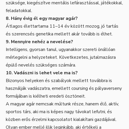
szüksége, kiegészítve mentális lefárasztással, játékokkal,
feladatokkal.
8. Hány évig él egy magyar agár?
Átlagos élettartama 11–14 év között mozog, jó tartás
és szerencsés genetika mellett akár tovább is élhet.
9. Mennyire nehéz a nevelése?
Intelligens, gyorsan tanul, ugyanakkor szereti önállóan
mérlegelni a helyzeteket. Következetes, jutalmazásra
épülő nevelés szükséges számára.
10. Vadászni is lehet vele ma is?
Bizonyos helyeken és szabályok mellett továbbra is
használják vadászatra, emellett coursing és pályaverseny
formájában is kiélheti eredeti ösztöneit.
A magyar agár nemcsak múltunk része, hanem élő, aktív,
sportos társ, aki ma is képes nagy távokat lefutni, és
közben erős érzelmi kapcsolatot kialakítani gazdájával.
Olyan ember mellé illik leginkább, aki értékeli a