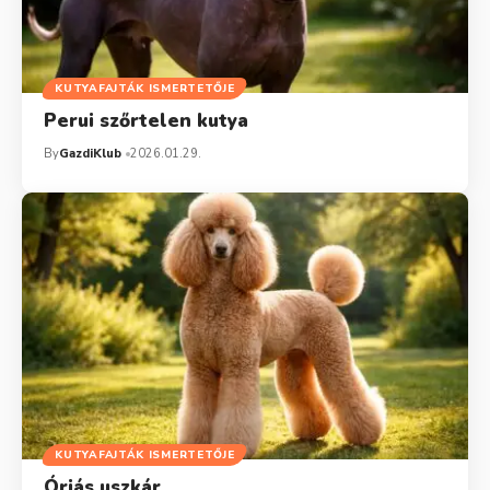
KUTYAFAJTÁK ISMERTETŐJE
Perui szőrtelen kutya
By
GazdiKlub
2026.01.29.
KUTYAFAJTÁK ISMERTETŐJE
Óriás uszkár