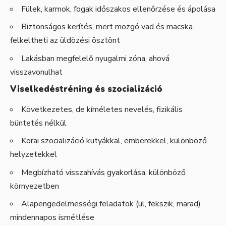
Fülek, karmok, fogak időszakos ellenőrzése és ápolása
Biztonságos kerítés, mert mozgó vad és macska
felkeltheti az üldözési ösztönt
Lakásban megfelelő nyugalmi zóna, ahová
visszavonulhat
Viselkedéstréning és szocializáció
Következetes, de kíméletes nevelés, fizikális
büntetés nélkül
Korai szocializáció kutyákkal, emberekkel, különböző
helyzetekkel
Megbízható visszahívás gyakorlása, különböző
környezetben
Alapengedelmességi feladatok (ül, fekszik, marad)
mindennapos ismétlése