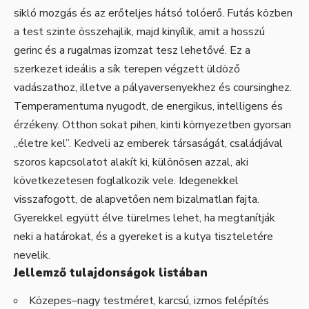
sikló mozgás és az erőteljes hátsó tolóerő. Futás közben
a test szinte összehajlik, majd kinyílik, amit a hosszú
gerinc és a rugalmas izomzat tesz lehetővé. Ez a
szerkezet ideális a sík terepen végzett üldöző
vadászathoz, illetve a pályaversenyekhez és coursinghez.
Temperamentuma nyugodt, de energikus, intelligens és
érzékeny. Otthon sokat pihen, kinti környezetben gyorsan
„életre kel”. Kedveli az emberek társaságát, családjával
szoros kapcsolatot alakít ki, különösen azzal, aki
következetesen foglalkozik vele. Idegenekkel
visszafogott, de alapvetően nem bizalmatlan fajta.
Gyerekkel együtt élve türelmes lehet, ha megtanítják
neki a határokat, és a gyereket is a kutya tiszteletére
nevelik.
Jellemző tulajdonságok listában
Közepes–nagy testméret, karcsú, izmos felépítés