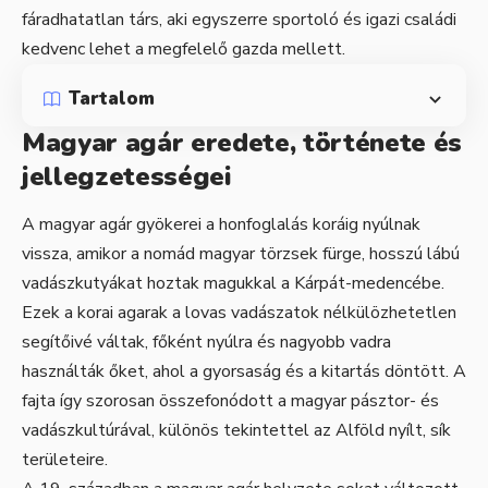
fáradhatatlan társ, aki egyszerre sportoló és igazi családi
kedvenc lehet a megfelelő gazda mellett.
Tartalom
Magyar agár eredete, története és
jellegzetességei
A magyar agár gyökerei a honfoglalás koráig nyúlnak
vissza, amikor a nomád magyar törzsek fürge, hosszú lábú
vadászkutyákat hoztak magukkal a Kárpát-medencébe.
Ezek a korai agarak a lovas vadászatok nélkülözhetetlen
segítőivé váltak, főként nyúlra és nagyobb vadra
használták őket, ahol a gyorsaság és a kitartás döntött. A
fajta így szorosan összefonódott a magyar pásztor- és
vadászkultúrával, különös tekintettel az Alföld nyílt, sík
területeire.