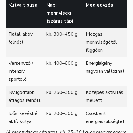
Kutya típusa
Napi
Megjegyzés
mennyiség
(száraz táp)
Fiatal, aktív
kb. 300–450 g
Mozgás
felnőtt
mennyiségétől
függően
Versenyző /
kb. 400–600 g
Energiaigény
intenzív
nagyban változhat
sportoló
Nyugodtabb,
kb. 250–350 g
Közepes aktivitás
átlagos felnőtt
mellett
Idős, kevésbé
kb. 200–300 g
Csökkent
aktív kutya
energiaszükséglet
(A mennyiségek átlagos, kb. 25–30 kg-os magyar agárra