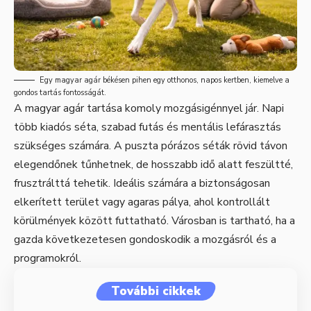
Egy magyar agár békésen pihen egy otthonos, napos kertben, kiemelve a
gondos tartás fontosságát.
A magyar agár tartása komoly mozgásigénnyel jár. Napi
több kiadós séta, szabad futás és mentális lefárasztás
szükséges számára. A puszta pórázos séták rövid távon
elegendőnek tűnhetnek, de hosszabb idő alatt feszültté,
frusztrálttá tehetik. Ideális számára a biztonságosan
elkerített terület vagy agaras pálya, ahol kontrollált
körülmények között futtatható. Városban is tartható, ha a
gazda következetesen gondoskodik a mozgásról és a
programokról.
További cikkek