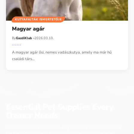
KUTYAFAJTÁK ISMERTETŐJE
Magyar agár
By
GazdiKlub
2026.03.10.
A magyar agár ősi, nemes vadászkutya, amely ma már hű
családi társ…
Essential Pet Supplies Every
Owner Needs
No matter if you have a cat, a dog or even a chicken, every pet
has items that it needs to live a long, happy life. These pet