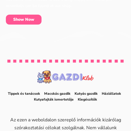
essentials can be found at our shop.
Show Now
Tippek és tanácsok
Macskás gazdik
Kutyás gazdik
Háziállatok
Kutyafajták ismertetője
Kiegészítők
Az ezen a weboldalon szereplő információk kizárólag
szórakoztatási célokat szolgálnak. Nem vállalunk