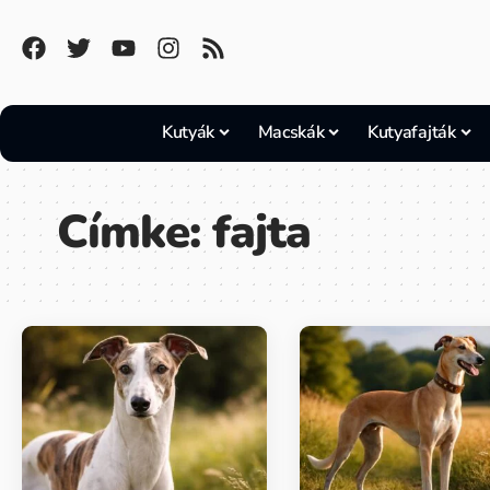
Kutyák
Macskák
Kutyafajták
Címke:
fajta