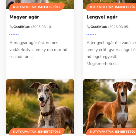
KUTYAFAJTÁK ISMERTETŐJE
KUTYAFAJTÁK ISMERTETŐJ
Magyar agár
Lengyel agár
By
GazdiKlub
2026.03.10.
By
GazdiKlub
2026.03.05.
A magyar agár ősi, nemes
A lengyel agár ősi vadász
vadászkutya, amely ma már hű
amely erőt, gyorsaságot é
családi társ…
hűséget egyesít.
Megismerheted…
KUTYAFAJTÁK ISMERTETŐJE
KUTYAFAJTÁK ISMERTETŐJ