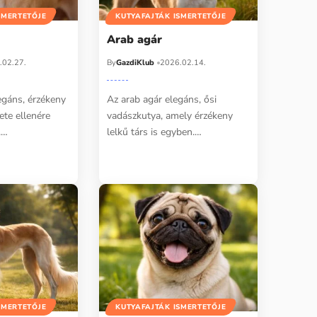
SMERTETŐJE
KUTYAFAJTÁK ISMERTETŐJE
Arab agár
.02.27.
By
GazdiKlub
2026.02.14.
egáns, érzékeny
Az arab agár elegáns, ősi
mete ellenére
vadászkutya, amely érzékeny
.…
lelkű társ is egyben.…
SMERTETŐJE
KUTYAFAJTÁK ISMERTETŐJE