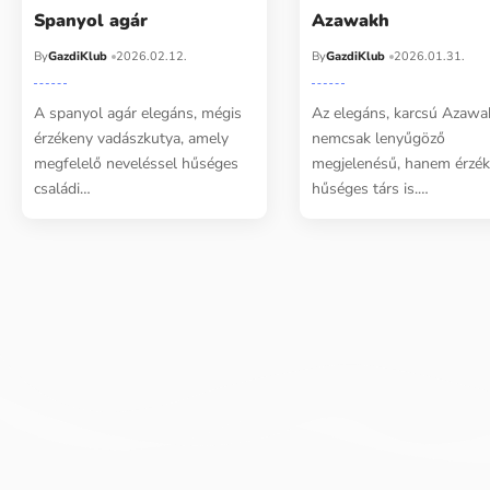
Spanyol agár
Azawakh
By
GazdiKlub
2026.02.12.
By
GazdiKlub
2026.01.31.
A spanyol agár elegáns, mégis
Az elegáns, karcsú Azawa
érzékeny vadászkutya, amely
nemcsak lenyűgöző
megfelelő neveléssel hűséges
megjelenésű, hanem érzék
családi…
hűséges társ is.…