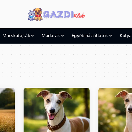
Macskafajták
Madarak
Egyéb háziállatok
Kutya