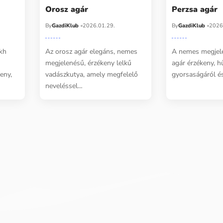
Orosz agár
Perzsa agár
By
GazdiKlub
2026.01.29.
By
GazdiKlub
2026
kh
Az orosz agár elegáns, nemes
A nemes megjel
megjelenésű, érzékeny lelkű
agár érzékeny, h
eny,
vadászkutya, amely megfelelő
gyorsaságáról é
neveléssel…