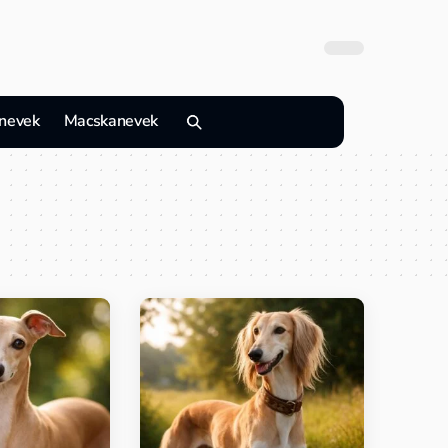
nevek
Macskanevek