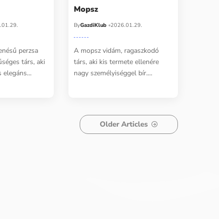
Mopsz
.01.29.
By
GazdiKlub
2026.01.29.
enésű perzsa
A mopsz vidám, ragaszkodó
űséges társ, aki
társ, aki kis termete ellenére
s elegáns…
nagy személyiséggel bír.…
Older Articles