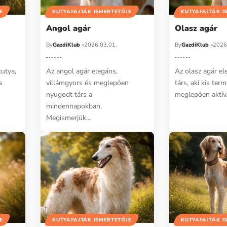
E
KUTYAFAJTÁK ISMERTETŐJE
KUTYAFAJTÁK I
Angol agár
Olasz agár
By
GazdiKlub
2026.03.01.
By
GazdiKlub
2026
kutya,
Az angol agár elegáns,
Az olasz agár el
s
villámgyors és meglepően
társ, aki kis ter
nyugodt társ a
meglepően aktív
mindennapokban.
Megismerjük…
E
KUTYAFAJTÁK ISMERTETŐJE
KUTYAFAJTÁK I