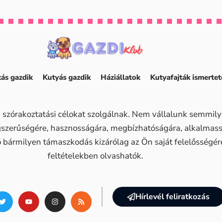
ás gazdik
Kutyás gazdik
Háziállatok
Kutyafajták ismertet
 szórakoztatási célokat szolgálnak. Nem vállalunk semmilye
ogszerűségére, hasznosságára, megbízhatóságára, alkalma
ő bármilyen támaszkodás kizárólag az Ön saját felelősségére 
feltételekben olvashatók.
Hírlevél feliratkozás