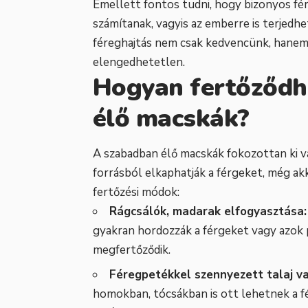
Emellett fontos tudni, hogy bizonyos fér
számítanak, vagyis az emberre is terjedh
féreghajtás nem csak kedvencünk, hanem
elengedhetetlen.
Hogyan fertőződh
élő macskák?
A szabadban élő macskák fokozottan ki v
forrásból elkaphatják a férgeket, még ak
fertőzési módok:
Rágcsálók, madarak elfogyasztása:
gyakran hordozzák a férgeket vagy azok 
megfertőződik.
Féregpetékkel szennyezett talaj va
homokban, tócsákban is ott lehetnek a f