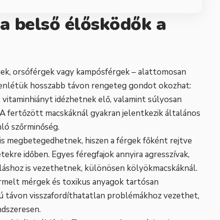
 a belső élősködők a
rgek, orsóférgek vagy kampósférgek – alattomosan
lenlétük hosszabb távon rengeteg gondot okozhat:
 vitaminhiányt idézhetnek elő, valamint súlyosan
 A fertőzött macskáknál gyakran jelentkezik általános
mló szőrminőség.
 is megbetegedhetnek, hiszen a férgek főként rejtve
etekre időben. Egyes féregfajok annyira agresszívak,
láshoz is vezethetnek, különösen kölyökmacskáknál.
termelt mérgek és toxikus anyagok tartósan
zú távon visszafordíthatatlan problémákhoz vezethet,
ndszeresen.