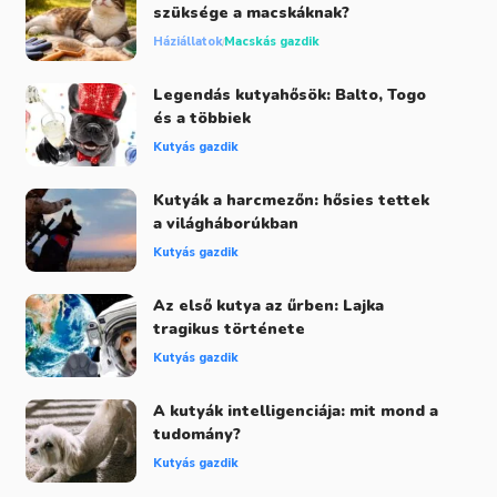
szüksége a macskáknak?
Háziállatok
Macskás gazdik
Legendás kutyahősök: Balto, Togo
és a többiek
Kutyás gazdik
Kutyák a harcmezőn: hősies tettek
a világháborúkban
Kutyás gazdik
Az első kutya az űrben: Lajka
tragikus története
Kutyás gazdik
A kutyák intelligenciája: mit mond a
tudomány?
Kutyás gazdik