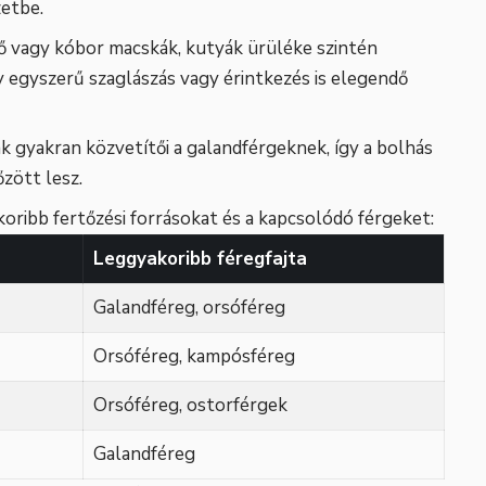
etbe.
ő vagy kóbor macskák, kutyák ürüléke szintén
y egyszerű szaglászás vagy érintkezés is elegendő
 gyakran közvetítői a galandférgeknek, így a bolhás
őzött lesz.
koribb fertőzési forrásokat és a kapcsolódó férgeket:
Leggyakoribb féregfajta
Galandféreg, orsóféreg
Orsóféreg, kampósféreg
Orsóféreg, ostorférgek
Galandféreg