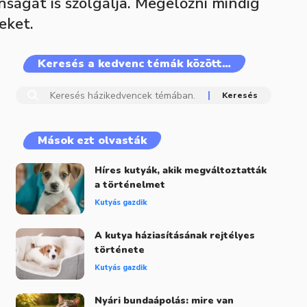
nságát is szolgálja. Megelőzni mindig
eket.
Keresés a kedvenc témák között…
Mások ezt olvasták
Híres kutyák, akik megváltoztatták
a történelmet
Kutyás gazdik
A kutya háziasításának rejtélyes
története
Kutyás gazdik
Nyári bundaápolás: mire van