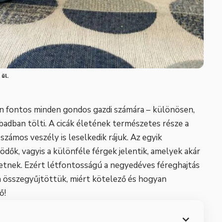
 ül.
n fontos minden gondos gazdi számára – különösen,
badban tölti. A cicák életének természetes része a
számos veszély is leselkedik rájuk. Az egyik
ők, vagyis a különféle férgek jelentik, amelyek akár
tnek. Ezért létfontosságú a negyedéves féreghajtás
 összegyűjtöttük, miért kötelező és hogyan
ő!