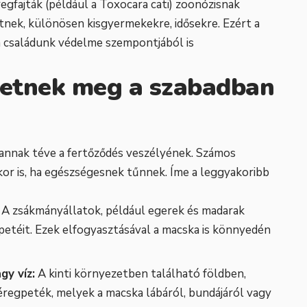
egfajták (például a Toxocara cati) zoonózisnak
etnek, különösen kisgyermekekre, idősekre. Ezért a
 családunk védelme szempontjából is
etnek meg a szabadban
annak téve a fertőződés veszélyének. Számos
kor is, ha egészségesnek tűnnek. Íme a leggyakoribb
A zsákmányállatok, például egerek és madarak
petéit. Ezek elfogyasztásával a macska is könnyedén
gy víz:
A kinti környezetben található földben,
éregpeték, melyek a macska lábáról, bundájáról vagy