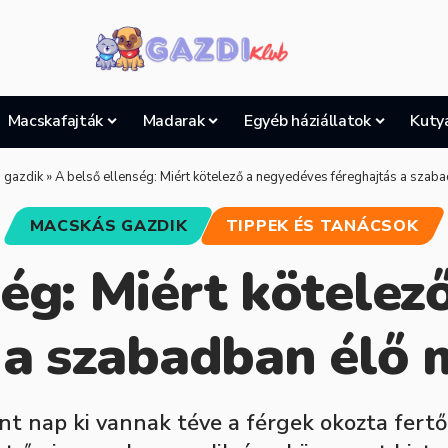
Macskafajták
Madarak
Egyéb háziállatok
Kuty
 gazdik
»
A belső ellenség: Miért kötelező a negyedéves féreghajtás a szab
MACSKÁS GAZDIK
TIPPEK ÉS TANÁCSOK
ség: Miért kötelez
 a szabadban élő
t nap ki vannak téve a férgek okozta fert