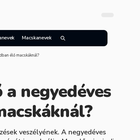
anevek
Macskanevek
adban élő macskáknál?
ő a negyedéves
 macskáknál?
őzések veszélyének. A negyedéves