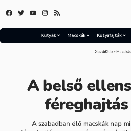
Kutyák
Macskák
Kutyafajták
GazdiKlub
»
Macskás
A belső ellen
féreghajtás
A szabadban élő macskák nap min