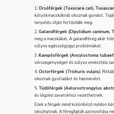
Orsóférgek (Toxocara cati, Toxascari
kölyökmacskáknál okoznak gondot. Tojásai
lenyelés útján fertőződik meg.
Galandférgek (Dipylidium caninum, T
meg a macskákat. A galandféreg akár töb
súlyos egészségügyi problémákat.
Kampósférgek (Ancylostoma tubaef
vérszegénységet és súlyos emésztési za
Ostorférgek (Trichuris vulpis):
Ritkáb
okoznak gyulladást és hasmenést.
Tüdőférgek (Aelurostrongylus abstr
és légzési zavarokhoz vezethetnek.
Ezek a férgek mind különböző módon káro
okozhatnak. A féregfajták azonosítása n