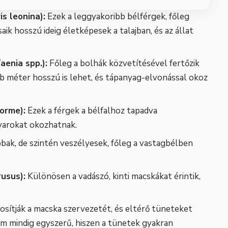
s leonina):
Ezek a leggyakoribb bélférgek, főleg
k hosszú ideig életképesek a talajban, és az állat
aenia spp.):
Főleg a bolhák közvetítésével fertőzik
b méter hosszú is lehet, és tápanyag-elvonással okoz
orme):
Ezek a férgek a bélfalhoz tapadva
varokat okozhatnak.
bak, de szintén veszélyesek, főleg a vastagbélben
usus):
Különösen a vadászó, kinti macskákat érintik,
sítják a macska szervezetét, és eltérő tüneteket
em mindig egyszerű, hiszen a tünetek gyakran