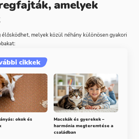
regfajták, amelyek
k
 élősködhet, melyek közül néhány különösen gyakori
bbakat:
vábbi cikkek
ányás: okok és
Macskák és gyerekek –
k
harmónia megteremtése a
családban