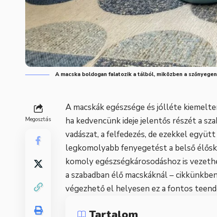
A macska boldogan falatozik a tálból, miközben a szőnyegen
A macskák egészsége és jólléte kiemelte
ha kedvencünk ideje jelentős részét a sza
Megosztás
vadászat, a felfedezés, de ezekkel együtt 
legkomolyabb fenyegetést a belső élősköd
komoly egészségkárosodáshoz is vezethe
a szabadban élő macskáknál – cikkünkben
végezhető el helyesen ez a fontos teend
Tartalom