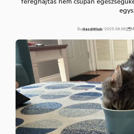
féreghajtás nem csupán egészségüket 
egys
M
By
GazdiKlub
2025.08.08.