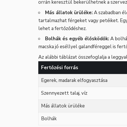
orrán keresztül bekerülhetnek a szervez
Más állatok ürüléke:
A szabadban él
tartalmazhat férgeket vagy petéiket. Eg
lehet a fertőződéshez.
Bolhák és egyéb élősködők:
A bolhák
macska jó eséllyel galandféreggel is fert
Az alábbi táblázat összefoglalja a leggya
Fertőzési forrás
Egerek, madarak elfogyasztása
Szennyezett talaj, víz
Más állatok ürüléke
Bolhák