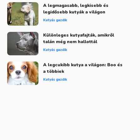
A legmagasabb, legkisebb és
legidősebb kutyák a világon
Kutyás gazdik
Különleges kutyafajták, amikről
talán még nem hallottál
Kutyás gazdik
A legcukibb kutya a világon: Boo és
a többiek
Kutyás gazdik