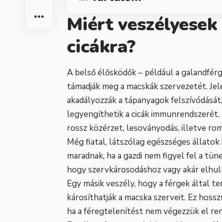
Miért veszélyesek
cicákra?
A belső élősködők – például a galandfé
támadják meg a macskák szervezetét. Je
akadályozzák a tápanyagok felszívódását,
legyengíthetik a cicák immunrendszerét.
rossz közérzet, lesoványodás, illetve ro
Még fiatal, látszólag egészséges állatok
maradnak, ha a gazdi nem figyel fel a tün
hogy szervkárosodáshoz vagy akár elhul
Egy másik veszély, hogy a férgek által 
károsíthatják a macska szerveit. Ez hoss
ha a féregtelenítést nem végezzük el re