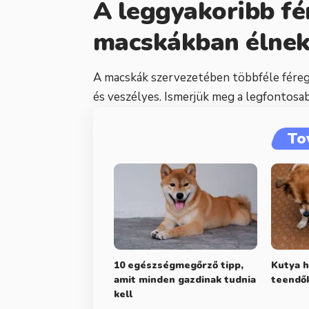
A leggyakoribb fé
macskákban élne
A macskák szervezetében többféle féreg
és veszélyes. Ismerjük meg a legfontosa
To
10 egészségmegőrző tipp,
Kutya h
amit minden gazdinak tudnia
teendő
kell