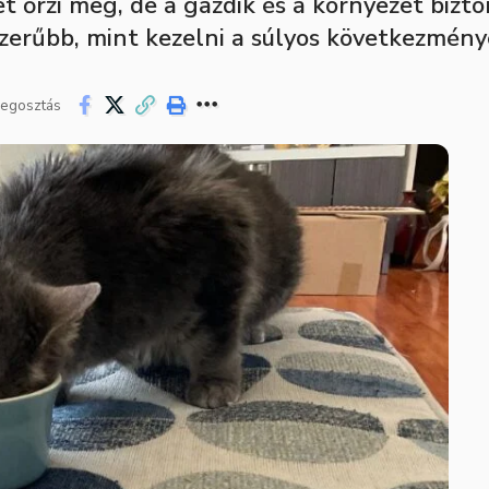
őrzi meg, de a gazdik és a környezet bizto
zerűbb, mint kezelni a súlyos következmény
egosztás