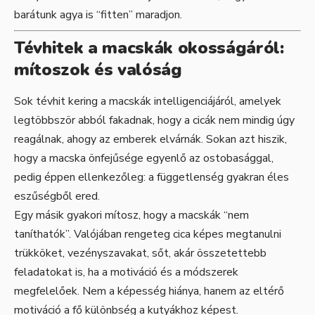
barátunk agya is “fitten” maradjon.
Tévhitek a macskák okosságáról:
mítoszok és valóság
Sok tévhit kering a macskák intelligenciájáról, amelyek
legtöbbször abból fakadnak, hogy a cicák nem mindig úgy
reagálnak, ahogy az emberek elvárnák. Sokan azt hiszik,
hogy a macska önfejűsége egyenlő az ostobasággal,
pedig éppen ellenkezőleg: a függetlenség gyakran éles
eszűségből ered.
Egy másik gyakori mítosz, hogy a macskák “nem
taníthatók”. Valójában rengeteg cica képes megtanulni
trükköket, vezényszavakat, sőt, akár összetettebb
feladatokat is, ha a motiváció és a módszerek
megfelelőek. Nem a képesség hiánya, hanem az eltérő
motiváció a fő különbség a kutyákhoz képest.