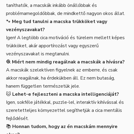
taníthatók, a macskák inkább önállóbbak és
problémamegoldóbbak, de mindkettő nagyon okos állat.
🐾
Meg tud tanulni a macska trükköket vagy
vezényszavakat?
Igen! A legtöbb cica motiváció és türelem mellett képes
trükköket, akár apportírozást vagy egyszerű
vezényszavakat is megtanulni.
🧶
Miért nem mindig reagálnak a macskák a hívásra?
A macskák szelektíven figyelnek az emberre, és csak
akkor reagálnak, ha érdekükben áll. Ez nem butaság,
hanem független természetük jele.
🐱
Lehet-e fejleszteni a macska intelligenciáját?
Igen, sokféle játékkal, puzzle-lel, interaktív kihívással és
szeretetteljes környezettel segíthetjük a cica mentális
fejlődését.
📚
Honnan tudom, hogy az én macskám mennyire