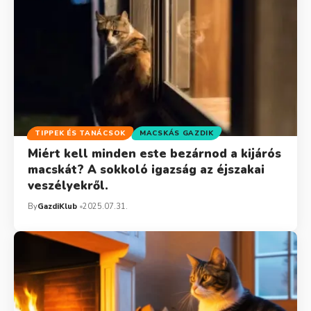
TIPPEK ÉS TANÁCSOK
MACSKÁS GAZDIK
Miért kell minden este bezárnod a kijárós
macskát? A sokkoló igazság az éjszakai
veszélyekről.
By
GazdiKlub
2025.07.31.