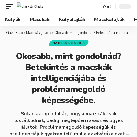
Aa
Kutyák
Macskák
Kutyafajták
Macskafajták
M
GazdiKlub
»
Macskás gazdik
»
Okosabb, mint gondolnád? Betekintés a macskák intelligenciájába és problémamegoldó képességébe.
MACSKÁS GAZDIK
Okosabb, mint gondolnád?
Betekintés a macskák
intelligenciájába és
problémamegoldó
képességébe.
Sokan azt gondolják, hogy a macskák csak
lustálkodnak, pedig meglepően ravasz és ügyes
állatok. Problémamegoldó képességük és
intelligenciájuk gyakran felülmúlja az elvárásainkat –