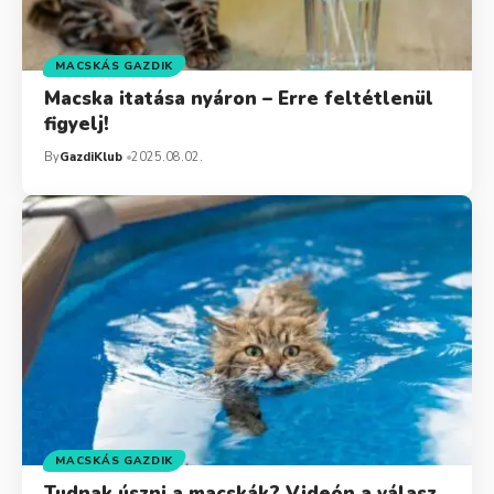
MACSKÁS GAZDIK
Macska itatása nyáron – Erre feltétlenül
figyelj!
By
GazdiKlub
2025.08.02.
MACSKÁS GAZDIK
Tudnak úszni a macskák? Videón a válasz