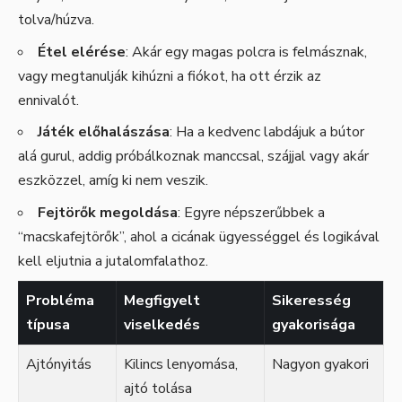
tolva/húzva.
Étel elérése
: Akár egy magas polcra is felmásznak,
vagy megtanulják kihúzni a fiókot, ha ott érzik az
ennivalót.
Játék előhalászása
: Ha a kedvenc labdájuk a bútor
alá gurul, addig próbálkoznak manccsal, szájjal vagy akár
eszközzel, amíg ki nem veszik.
Fejtörők megoldása
: Egyre népszerűbbek a
“macskafejtörők”, ahol a cicának ügyességgel és logikával
kell eljutnia a jutalomfalathoz.
Probléma
Megfigyelt
Sikeresség
típusa
viselkedés
gyakorisága
Ajtónyitás
Kilincs lenyomása,
Nagyon gyakori
ajtó tolása