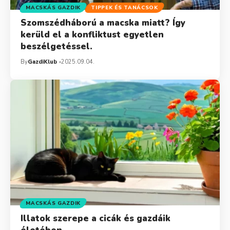
MACSKÁS GAZDIK
TIPPEK ÉS TANÁCSOK
Szomszédháború a macska miatt? Így
kerüld el a konfliktust egyetlen
beszélgetéssel.
By
GazdiKlub
2025.09.04.
MACSKÁS GAZDIK
Illatok szerepe a cicák és gazdáik