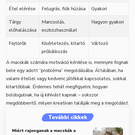
Étel elérése
Felugrás, fiók húzása
Gyakori
Tárgy
Mancsolás,
Nagyon gyakori
előhalászása
eszközhasználat
Fejtörők
Kísérletezés, kitartó
Változó
próbálkozás
A macskák számára motiváció kérdése is, mennyire fognak
bele egy adott “probléma” megoldásába. Általában, ha
valami étellel vagy kedvenc játékkal kapcsolatos, sokkal
kitartóbbak. Érdemes tehát megfigyelni, hogyan
boldogulnak, ha új kihívást kapnak – sokszor
megdöbbentő, milyen kreatívan találják meg a megoldást.
További cikkek
Miért rajonganak a macskák a