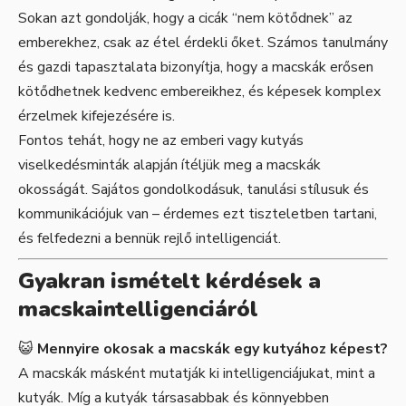
Sokan azt gondolják, hogy a cicák “nem kötődnek” az
emberekhez, csak az étel érdekli őket. Számos tanulmány
és gazdi tapasztalata bizonyítja, hogy a macskák erősen
kötődhetnek kedvenc embereikhez, és képesek komplex
érzelmek kifejezésére is.
Fontos tehát, hogy ne az emberi vagy kutyás
viselkedésminták alapján ítéljük meg a macskák
okosságát. Sajátos gondolkodásuk, tanulási stílusuk és
kommunikációjuk van – érdemes ezt tiszteletben tartani,
és felfedezni a bennük rejlő intelligenciát.
Gyakran ismételt kérdések a
macskaintelligenciáról
😺
Mennyire okosak a macskák egy kutyához képest?
A macskák másként mutatják ki intelligenciájukat, mint a
kutyák. Míg a kutyák társasabbak és könnyebben