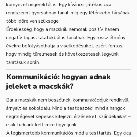
környezeti ingerektől is. Egy kíváncsi, játékos cica
rendszerint gyorsabban tanul, míg egy félénkebb társának
több időre van szüksége.
Érdekesség, hogy a macskák nemcsak pozitív, hanem
negatív tapasztalatokból is tanulnak. Egy rossz élmény
évekre befolyásolhatja a viselkedésüket, ezért fontos,
hogy mindig türelmesek és következetesek legyünk
tanításuk során.
Kommunikáció: hogyan adnak
jeleket a macskák?
Bár a macskák nem beszélnek, kommunikációjuk rendkívül
árnyalt és sokoldalú. Mind a testbeszéd, mind a hangok
segítségével képesek kifejezni érzéseiket, szándékaikat –
csak tudnunk kell, mire figyeljünk.
A legismertebb kommunikációs mód a testtartás. Egy cica