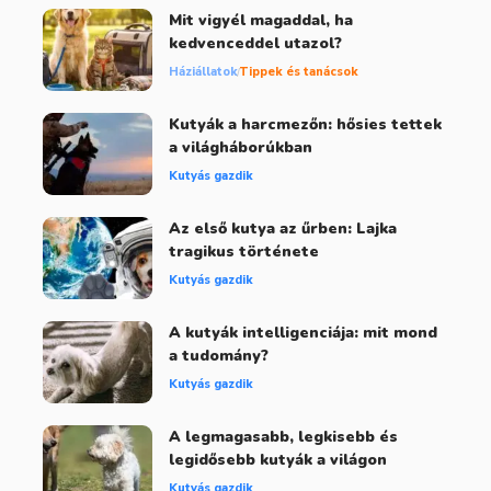
Mit vigyél magaddal, ha
kedvenceddel utazol?
Háziállatok
Tippek és tanácsok
Kutyák a harcmezőn: hősies tettek
a világháborúkban
Kutyás gazdik
Az első kutya az űrben: Lajka
tragikus története
Kutyás gazdik
A kutyák intelligenciája: mit mond
a tudomány?
Kutyás gazdik
A legmagasabb, legkisebb és
legidősebb kutyák a világon
Kutyás gazdik