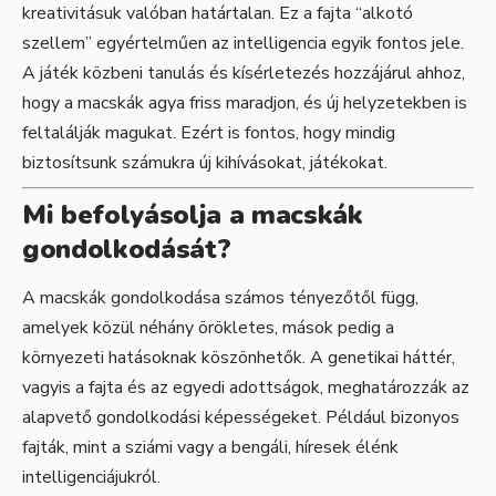
kreativitásuk valóban határtalan. Ez a fajta “alkotó
szellem” egyértelműen az intelligencia egyik fontos jele.
A játék közbeni tanulás és kísérletezés hozzájárul ahhoz,
hogy a macskák agya friss maradjon, és új helyzetekben is
feltalálják magukat. Ezért is fontos, hogy mindig
biztosítsunk számukra új kihívásokat, játékokat.
Mi befolyásolja a macskák
gondolkodását?
A macskák gondolkodása számos tényezőtől függ,
amelyek közül néhány örökletes, mások pedig a
környezeti hatásoknak köszönhetők. A genetikai háttér,
vagyis a fajta és az egyedi adottságok, meghatározzák az
alapvető gondolkodási képességeket. Például bizonyos
fajták, mint a sziámi vagy a
bengáli
, híresek élénk
intelligenciájukról.