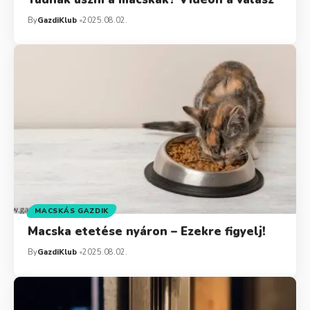
By
GazdiKlub
2025.08.02.
MACSKÁS GAZDIK
Macska etetése nyáron – Ezekre figyelj!
By
GazdiKlub
2025.08.02.