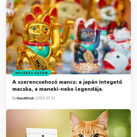
MACSKÁS GAZDIK
A szerencsehozó mancs: a japán integető
macska, a maneki-neko legendája.
By
GazdiKlub
2025.07.31.