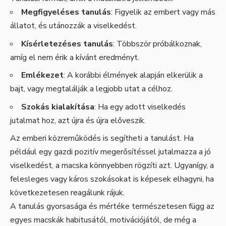
Megfigyeléses tanulás
: Figyelik az embert vagy más
állatot, és utánozzák a viselkedést.
Kísérletezéses tanulás
: Többször próbálkoznak,
amíg el nem érik a kívánt eredményt.
Emlékezet
: A korábbi élmények alapján elkerülik a
bajt, vagy megtalálják a legjobb utat a célhoz.
Szokás kialakítása
: Ha egy adott viselkedés
jutalmat hoz, azt újra és újra előveszik.
Az emberi közreműködés is segítheti a tanulást. Ha
például egy gazdi pozitív megerősítéssel jutalmazza a jó
viselkedést, a macska könnyebben rögzíti azt. Ugyanígy, a
felesleges vagy káros szokásokat is képesek elhagyni, ha
következetesen reagálunk rájuk.
A tanulás gyorsasága és mértéke természetesen függ az
egyes macskák habitusától, motivációjától, de még a