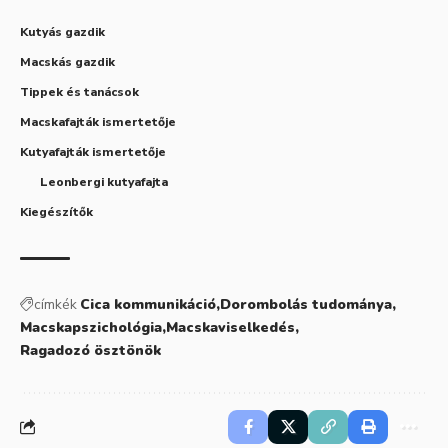
Kutyás gazdik
Macskás gazdik
Tippek és tanácsok
Macskafajták ismertetője
Kutyafajták ismertetője
Leonbergi kutyafajta
Kiegészítők
címkék
Cica kommunikáció
Dorombolás tudománya
Macskapszichológia
Macskaviselkedés
Ragadozó ösztönök