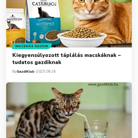
MACSKÁS GAZDIK
Kiegyensúlyozott táplálás macskáknak –
tudatos gazdiknak
By
GazdiKlub
2025.09.26.