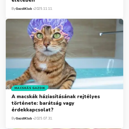
életében
By
GazdiKlub
2025.11.11.
MACSKÁS GAZDIK
A macskák háziasításának rejtélyes
története: barátság vagy
érdekkapcsolat?
By
GazdiKlub
2025.07.31.