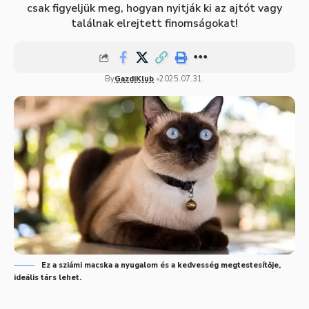
csak figyeljük meg, hogyan nyitják ki az ajtót vagy
találnak elrejtett finomságokat!
By
GazdiKlub
2025.07.31.
Ez a sziámi macska a nyugalom és a kedvesség megtestesítője,
ideális társ lehet.