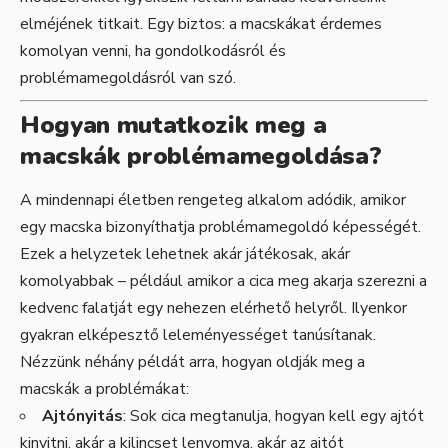
elméjének titkait. Egy biztos: a macskákat érdemes
komolyan venni, ha gondolkodásról és
problémamegoldásról van szó.
Hogyan mutatkozik meg a
macskák problémamegoldása?
A mindennapi életben rengeteg alkalom adódik, amikor
egy macska bizonyíthatja problémamegoldó képességét.
Ezek a helyzetek lehetnek akár játékosak, akár
komolyabbak – például amikor a cica meg akarja szerezni a
kedvenc falatját egy nehezen elérhető helyről. Ilyenkor
gyakran elképesztő leleményességet tanúsítanak.
Nézzünk néhány példát arra, hogyan oldják meg a
macskák a problémákat:
Ajtónyitás
: Sok cica megtanulja, hogyan kell egy ajtót
kinyitni, akár a kilincset lenyomva, akár az ajtót