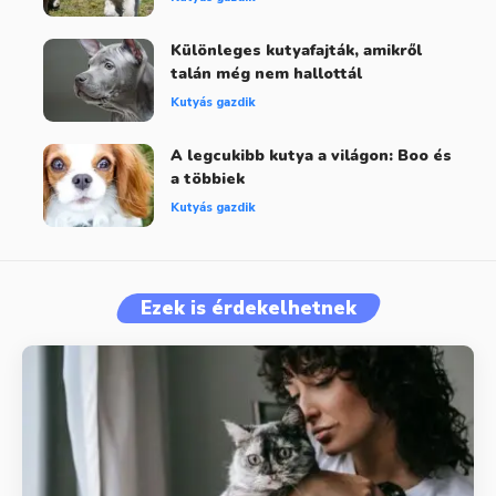
Különleges kutyafajták, amikről
talán még nem hallottál
Kutyás gazdik
A legcukibb kutya a világon: Boo és
a többiek
Kutyás gazdik
Ezek is érdekelhetnek