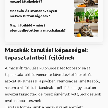
mozgó játékokért?
Macskák és szobanövények –
melyek biztonságosak?
Napi játékidő – miért
elengedhetetlen a macskáknak?
Macskák tanulási képességei:
tapasztalatból fejlődnek
A macskák tanulása különleges: legtöbbször saját
tapasztalataikból vonnak le következtetéseket, és
azokat alkalmazzák a jövőben. Nemcsak az ismétlésből,
hanem a hibákból is tanulnak – például ha egy ablakon
egyszer kiugrottak, de rossz élményük volt, legközelebb
óvatosabbak lesznek.
Tanulási formák, amik a macskákra jellemzőek: