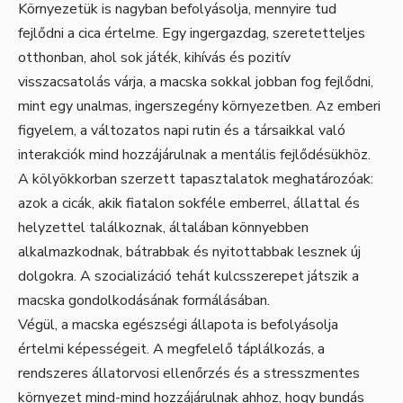
Környezetük is nagyban befolyásolja, mennyire tud
fejlődni a cica értelme. Egy ingergazdag, szeretetteljes
otthonban, ahol sok játék, kihívás és pozitív
visszacsatolás várja, a macska sokkal jobban fog fejlődni,
mint egy unalmas, ingerszegény környezetben. Az emberi
figyelem, a változatos napi rutin és a társaikkal való
interakciók mind hozzájárulnak a mentális fejlődésükhöz.
A kölyökkorban szerzett tapasztalatok meghatározóak:
azok a cicák, akik fiatalon sokféle emberrel, állattal és
helyzettel találkoznak, általában könnyebben
alkalmazkodnak, bátrabbak és nyitottabbak lesznek új
dolgokra. A szocializáció tehát kulcsszerepet játszik a
macska gondolkodásának formálásában.
Végül, a macska egészségi állapota is befolyásolja
értelmi képességeit. A megfelelő táplálkozás, a
rendszeres állatorvosi ellenőrzés és a stresszmentes
környezet mind-mind hozzájárulnak ahhoz, hogy bundás