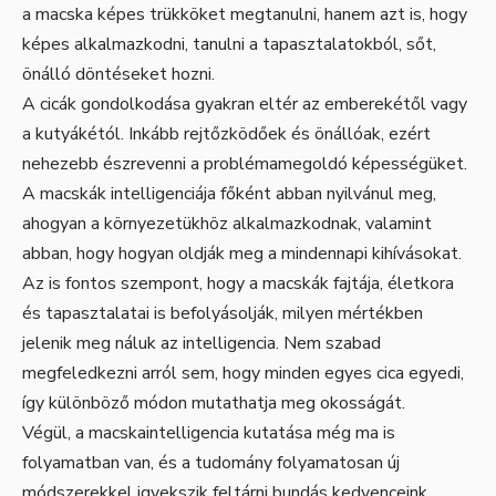
a macska képes trükköket megtanulni, hanem azt is, hogy
képes alkalmazkodni, tanulni a tapasztalatokból, sőt,
önálló döntéseket hozni.
A cicák gondolkodása gyakran eltér az emberekétől vagy
a kutyákétól. Inkább rejtőzködőek és önállóak, ezért
nehezebb észrevenni a problémamegoldó képességüket.
A macskák intelligenciája főként abban nyilvánul meg,
ahogyan a környezetükhöz alkalmazkodnak, valamint
abban, hogy hogyan oldják meg a mindennapi kihívásokat.
Az is fontos szempont, hogy a macskák fajtája, életkora
és tapasztalatai is befolyásolják, milyen mértékben
jelenik meg náluk az intelligencia. Nem szabad
megfeledkezni arról sem, hogy minden egyes cica egyedi,
így különböző módon mutathatja meg okosságát.
Végül, a macskaintelligencia kutatása még ma is
folyamatban van, és a tudomány folyamatosan új
módszerekkel igyekszik feltárni bundás kedvenceink