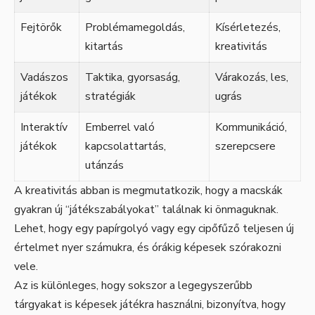
Fejtörők
Problémamegoldás,
Kísérletezés,
kitartás
kreativitás
Vadászos
Taktika, gyorsaság,
Várakozás, les,
játékok
stratégiák
ugrás
Interaktív
Emberrel való
Kommunikáció,
játékok
kapcsolattartás,
szerepcsere
utánzás
A kreativitás abban is megmutatkozik, hogy a macskák
gyakran új “játékszabályokat” találnak ki önmaguknak.
Lehet, hogy egy papírgolyó vagy egy cipőfűző teljesen új
értelmet nyer számukra, és órákig képesek szórakozni
vele.
Az is különleges, hogy sokszor a legegyszerűbb
tárgyakat is képesek játékra használni, bizonyítva, hogy