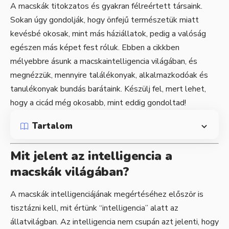
A macskák titokzatos és gyakran félreértett társaink.
Sokan úgy gondolják, hogy önfejű természetük miatt
kevésbé okosak, mint más háziállatok, pedig a valóság
egészen más képet fest róluk. Ebben a cikkben
mélyebbre ásunk a macskaintelligencia világában, és
megnézzük, mennyire találékonyak, alkalmazkodóak és
tanulékonyak bundás barátaink. Készülj fel, mert lehet,
hogy a cicád még okosabb, mint eddig gondoltad!
Tartalom
Mit jelent az intelligencia a
macskák világában?
A macskák intelligenciájának megértéséhez először is
tisztázni kell, mit értünk “intelligencia” alatt az
állatvilágban. Az intelligencia nem csupán azt jelenti, hogy