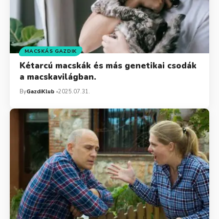
MACSKÁS GAZDIK
Kétarcú macskák és más genetikai csodák
a macskavilágban.
By
GazdiKlub
2025.07.31.