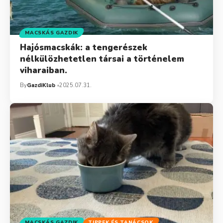
MACSKÁS GAZDIK
Hajósmacskák: a tengerészek
nélkülözhetetlen társai a történelem
viharaiban.
By
GazdiKlub
2025.07.31.
MACSKÁS GAZDIK
TIPPEK ÉS TANÁCSOK