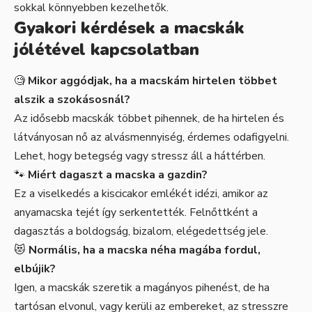
sokkal könnyebben kezelhetők.
Gyakori kérdések a macskák
jólétével kapcsolatban
🧐
Mikor aggódjak, ha a macskám hirtelen többet
alszik a szokásosnál?
Az idősebb macskák többet pihennek, de ha hirtelen és
látványosan nő az alvásmennyiség, érdemes odafigyelni.
Lehet, hogy betegség vagy stressz áll a háttérben.
🐾
Miért dagaszt a macska a gazdin?
Ez a viselkedés a kiscicakor emlékét idézi, amikor az
anyamacska tejét így serkentették. Felnőttként a
dagasztás a boldogság, bizalom, elégedettség jele.
😻
Normális, ha a macska néha magába fordul,
elbújik?
Igen, a macskák szeretik a magányos pihenést, de ha
tartósan elvonul, vagy kerüli az embereket, az stresszre