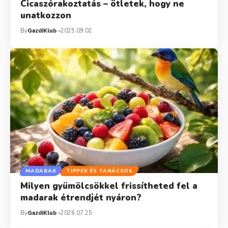
Cicaszórakoztatás – ötletek, hogy ne
unatkozzon
By
GazdiKlub
2025.09.02.
MADARAK
TIPPEK ÉS TANÁCSOK
Milyen gyümölcsökkel frissítheted fel a
madarak étrendjét nyáron?
By
GazdiKlub
2026.07.25.