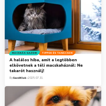
MACSKÁS GAZDIK
TIPPEK ÉS TANÁCSOK
A halálos hiba, amit a legtöbben
elkövetnek a téli macskaháznál: Ne
takarót használj!
By
GazdiKlub
2025.07.31.