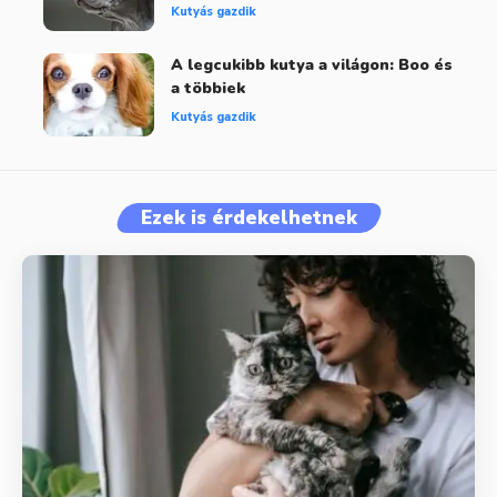
Kutyás gazdik
A legcukibb kutya a világon: Boo és
a többiek
Kutyás gazdik
Ezek is érdekelhetnek