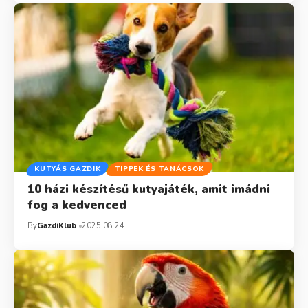
KUTYÁS GAZDIK
TIPPEK ÉS TANÁCSOK
10 házi készítésű kutyajáték, amit imádni
fog a kedvenced
By
GazdiKlub
2025.08.24.