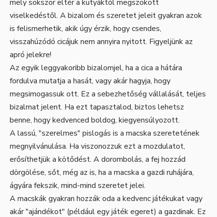
mely sokszor eltér a kutyáktól megszokott
viselkedéstől. A bizalom és szeretet jeleit gyakran azok
is felismerhetik, akik úgy érzik, hogy csendes,
visszahúzódó cicájuk nem annyira nyitott. Figyeljünk az
apró jelekre!
Az egyik leggyakoribb bizalomjel, ha a cica a hátára
fordulva mutatja a hasát, vagy akár hagyja, hogy
megsimogassuk ott. Ez a sebezhetőség vállalását, teljes
bizalmat jelent. Ha ezt tapasztalod, biztos lehetsz
benne, hogy kedvenced boldog, kiegyensúlyozott.
A lassú, "szerelmes" pislogás is a macska szeretetének
megnyilvánulása. Ha viszonozzuk ezt a mozdulatot,
erősíthetjük a kötődést. A dorombolás, a fej hozzád
dörgölése, sőt, még az is, ha a macska a gazdi ruhájára,
ágyára fekszik, mind-mind szeretet jelei.
A macskák gyakran hozzák oda a kedvenc játékukat vagy
akár "ajándékot" (például egy játék egeret) a gazdinak. Ez