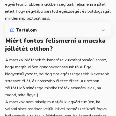
egyértelmű. Ebben a cikkben segítünk felismerni a jólét
jeleit, hogy négylábú barátod egészségét és boldogságát
minden nap biztosíthasd.
Tartalom
Miért fontos felismerni a macska
jóllétét otthon?
A macska jólétének felismerése kulcsfontosságú ahhoz,
hogy megfelelően gondoskodhassunk róla. Egy
kiegyensúlyozott, boldog cica egészségesebb, kevesebb
stresszt él át, és hosszabb életet élhet. Az otthon
töltött idő minősége mindkettőtök számára javul, ha
tudod, mire figyelj.
A macskák nem mindig mutatják ki egyértelműen, ha
valami nincs rendben velük. Mivel természetüknél fogva
hajlamosak elrejteni a fájdalmat vagy kellemetlenséget,