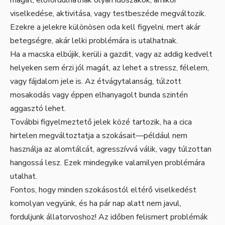
magát, előfordulhatnak olyan időszakok, amikor
viselkedése, aktivitása, vagy testbeszéde megváltozik.
Ezekre a jelekre különösen oda kell figyelni, mert akár
betegségre, akár lelki problémára is utalhatnak.
Ha a macska elbújik, kerüli a gazdit, vagy az addig kedvelt
helyeken sem érzi jól magát, az lehet a stressz, félelem,
vagy fájdalom jele is. Az étvágytalanság, túlzott
mosakodás vagy éppen elhanyagolt bunda szintén
aggasztó lehet.
További figyelmeztető jelek közé tartozik, ha a cica
hirtelen megváltoztatja a szokásait—például nem
használja az alomtálcát, agresszívvá válik, vagy túlzottan
hangossá lesz. Ezek mindegyike valamilyen problémára
utalhat.
Fontos, hogy minden szokásostól eltérő viselkedést
komolyan vegyünk, és ha pár nap alatt nem javul,
forduljunk állatorvoshoz! Az időben felismert problémák