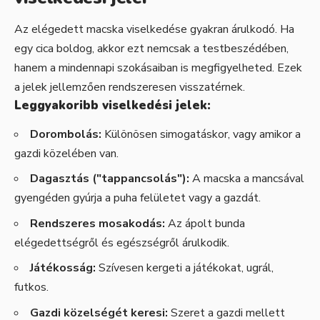
Az elégedett macska viselkedése gyakran árulkodó. Ha
egy cica boldog, akkor ezt nemcsak a testbeszédében,
hanem a mindennapi szokásaiban is megfigyelheted. Ezek
a jelek jellemzően rendszeresen visszatérnek.
Leggyakoribb viselkedési jelek:
Dorombolás:
Különösen simogatáskor, vagy amikor a
gazdi közelében van.
Dagasztás ("tappancsolás"):
A macska a mancsával
gyengéden gyúrja a puha felületet vagy a gazdát.
Rendszeres mosakodás:
Az ápolt bunda
elégedettségről és egészségről árulkodik.
Játékosság:
Szívesen kergeti a játékokat, ugrál,
futkos.
Gazdi közelségét keresi:
Szeret a gazdi mellett