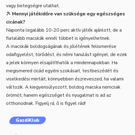
vagy betegségre utalhat.
🎾
Mennyi játékidőre van szüksége egy egészséges
cicának?
Naponta legalább 10-20 perc aktív játék ajánlott, de a
fiatalabb macskák ennél többet is igényelhetnek.
A macskák boldogságának és jólétének felismerése
odafigyelést, törődést, és némi tanulást igényel, de ezek
a jelek könnyen elsajátíthatók a mindennapokban. Ha
megismered cicád egyéni szokásait, testbeszédét és
viselkedési mintáit, könnyebben észreveszed, ha valami
változik. A kiegyensúlyozott, boldog macska nemcsak
örömöt, hanem egészséget és nyugalmat is ad az
otthonodnak. Figyelj rá, ő is figyel rád!
GazdiKlub