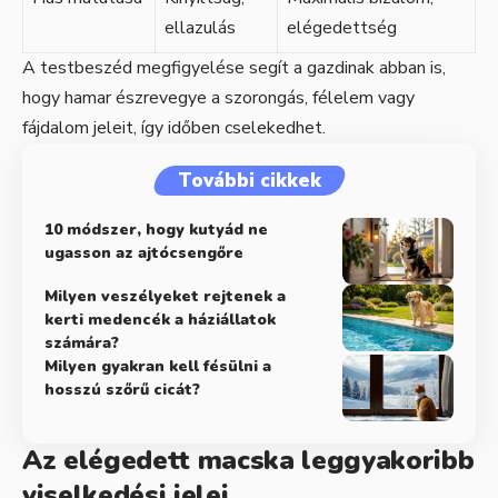
ellazulás
elégedettség
A testbeszéd megfigyelése segít a gazdinak abban is,
hogy hamar észrevegye a szorongás, félelem vagy
fájdalom jeleit, így időben cselekedhet.
További cikkek
10 módszer, hogy kutyád ne
ugasson az ajtócsengőre
Milyen veszélyeket rejtenek a
kerti medencék a háziállatok
számára?
Milyen gyakran kell fésülni a
hosszú szőrű cicát?
Az elégedett macska leggyakoribb
viselkedési jelei