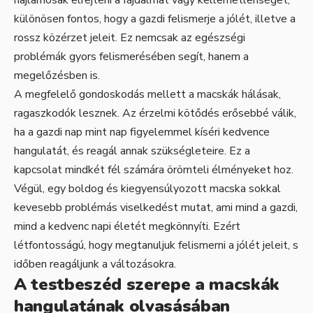
különösen fontos, hogy a gazdi felismerje a jólét, illetve a
rossz közérzet jeleit. Ez nemcsak az egészségi
problémák gyors felismerésében segít, hanem a
megelőzésben is.
A megfelelő gondoskodás mellett a macskák hálásak,
ragaszkodók lesznek. Az érzelmi kötődés erősebbé válik,
ha a gazdi nap mint nap figyelemmel kíséri kedvence
hangulatát, és reagál annak szükségleteire. Ez a
kapcsolat mindkét fél számára örömteli élményeket hoz.
Végül, egy boldog és kiegyensúlyozott macska sokkal
kevesebb problémás viselkedést mutat, ami mind a gazdi,
mind a kedvenc napi életét megkönnyíti. Ezért
létfontosságú, hogy megtanuljuk felismerni a jólét jeleit, s
időben reagáljunk a változásokra.
A testbeszéd szerepe a macskák
hangulatának olvasásában