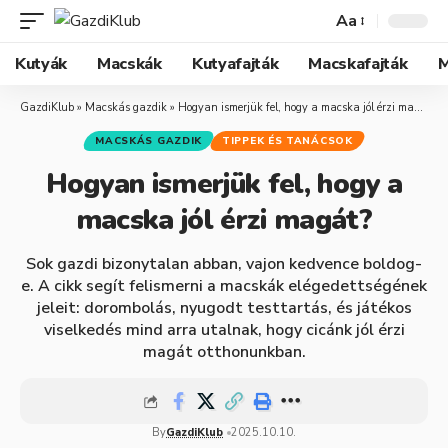
Aa
Kutyák
Macskák
Kutyafajták
Macskafajták
M
GazdiKlub
»
Macskás gazdik
»
Hogyan ismerjük fel, hogy a macska jól érzi magát?
MACSKÁS GAZDIK
TIPPEK ÉS TANÁCSOK
Hogyan ismerjük fel, hogy a
macska jól érzi magát?
Sok gazdi bizonytalan abban, vajon kedvence boldog-
e. A cikk segít felismerni a macskák elégedettségének
jeleit: dorombolás, nyugodt testtartás, és játékos
viselkedés mind arra utalnak, hogy cicánk jól érzi
magát otthonunkban.
By
GazdiKlub
2025.10.10.