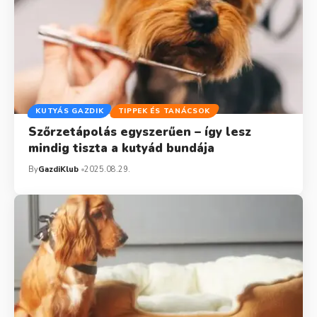
KUTYÁS GAZDIK
TIPPEK ÉS TANÁCSOK
Szőrzetápolás egyszerűen – így lesz
mindig tiszta a kutyád bundája
By
GazdiKlub
2025.08.29.