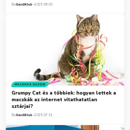
By
GazdiKlub
2025.09.03.
MACSKÁS GAZDIK
Grumpy Cat és a többiek: hogyan lettek a
macskák az internet vitathatatlan
sztárjai?
By
GazdiKlub
2025.07.31.