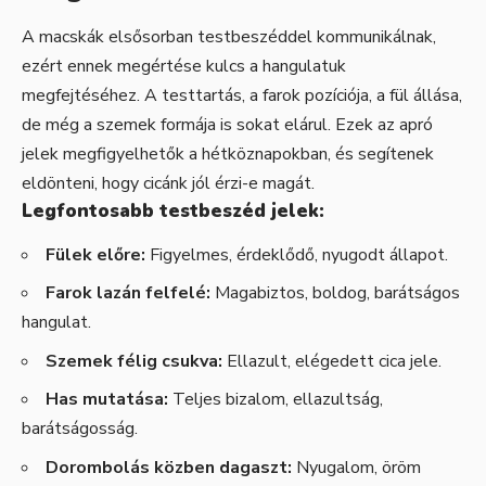
A macskák elsősorban testbeszéddel kommunikálnak,
ezért ennek megértése kulcs a hangulatuk
megfejtéséhez. A testtartás, a farok pozíciója, a fül állása,
de még a szemek formája is sokat elárul. Ezek az apró
jelek megfigyelhetők a hétköznapokban, és segítenek
eldönteni, hogy cicánk jól érzi-e magát.
Legfontosabb testbeszéd jelek:
Fülek előre:
Figyelmes, érdeklődő, nyugodt állapot.
Farok lazán felfelé:
Magabiztos, boldog, barátságos
hangulat.
Szemek félig csukva:
Ellazult, elégedett cica jele.
Has mutatása:
Teljes bizalom, ellazultság,
barátságosság.
Dorombolás közben dagaszt:
Nyugalom, öröm