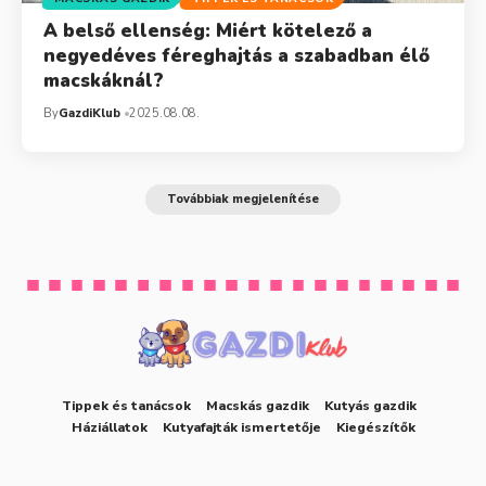
A belső ellenség: Miért kötelező a
negyedéves féreghajtás a szabadban élő
macskáknál?
By
GazdiKlub
2025.08.08.
Továbbiak megjelenítése
Tippek és tanácsok
Macskás gazdik
Kutyás gazdik
Háziállatok
Kutyafajták ismertetője
Kiegészítők