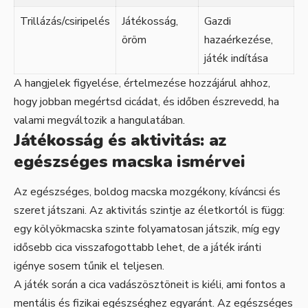
Trillázás/csiripelés
Játékosság,
Gazdi
öröm
hazaérkezése,
játék indítása
A hangjelek figyelése, értelmezése hozzájárul ahhoz,
hogy jobban megértsd cicádat, és időben észrevedd, ha
valami megváltozik a hangulatában.
Játékosság és aktivitás: az
egészséges macska ismérvei
Az egészséges, boldog macska mozgékony, kíváncsi és
szeret játszani. Az aktivitás szintje az életkortól is függ:
egy kölyökmacska szinte folyamatosan játszik, míg egy
idősebb cica visszafogottabb lehet, de a játék iránti
igénye sosem tűnik el teljesen.
A játék során a cica vadászösztöneit is kiéli, ami fontos a
mentális és fizikai egészséghez egyaránt. Az egészséges