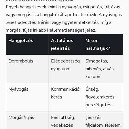
Egyéb hangjelzések, mint a nyávogás, csiripelés, trillázás
vagy morgás is a hangulati állapotot tükrözik. A nyávogás
lehet üdvözlés, kérés, vagy figyelemfelkeltés, míg a
morgás, fújás inkább kellemetlenséget jelez.
Hangjelzés
Általános
Mikor
jelentés
hallhatjuk?
Dorombolás
Elégedettség,
Simogatás,
nyugalom
pihenés, alvás
közben
Nyávogás
Kommunikáció,
Éhség,
kérés
figyelemkérés,
beszélgetés
Morgás/fújás
Feszültség,
Ijesztés,
védekezés
fájdalom, félelem