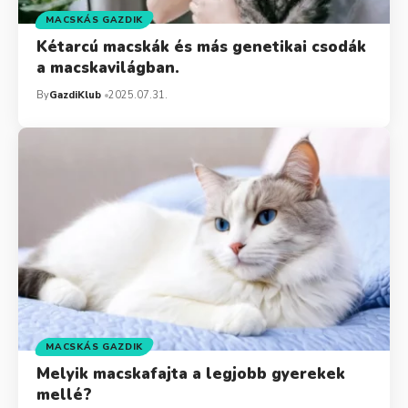
MACSKÁS GAZDIK
Kétarcú macskák és más genetikai csodák
a macskavilágban.
By
GazdiKlub
2025.07.31.
MACSKÁS GAZDIK
Melyik macskafajta a legjobb gyerekek
mellé?