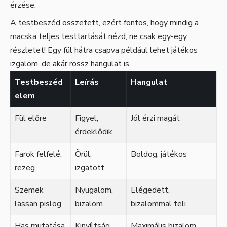
érzése.
A testbeszéd összetett, ezért fontos, hogy mindig a
macska teljes testtartását nézd, ne csak egy-egy
részletet! Egy fül hátra csapva például lehet játékos
izgalom, de akár rossz hangulat is.
Testbeszéd
Leírás
Hangulat
elem
Fül előre
Figyel,
Jól érzi magát
érdeklődik
Farok felfelé,
Örül,
Boldog, játékos
rezeg
izgatott
Szemek
Nyugalom,
Elégedett,
lassan pislog
bizalom
bizalommal teli
Has mutatása
Kinyíltság,
Maximális bizalom,