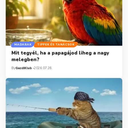
MADARAK
TIPPEK ÉS TANÁCSOK
Mit tegyél, ha a papagájod liheg a nagy
melegben?
By
GazdiKlub
2026.07.28.