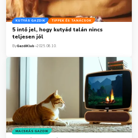
KUTYÁS GAZDIK
TIPPEK ÉS TANÁCSOK
5 intő jel, hogy kutyád talán nincs
teljesen jól
By
GazdiKlub
2025.08.10.
MACSKÁS GAZDIK