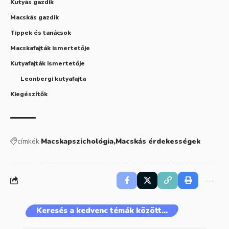
Kutyás gazdik
Macskás gazdik
Tippek és tanácsok
Macskafajták ismertetője
Kutyafajták ismertetője
Leonbergi kutyafajta
Kiegészítők
címkék
Macskapszichológia
Macskás érdekességek
Keresés a kedvenc témák között…