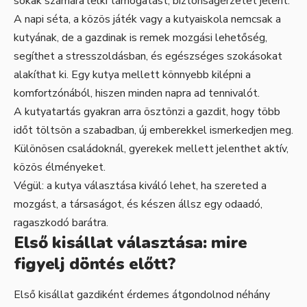
sokak számára lelki támogatást, biztonságérzetet jelent.
A napi séta, a közös játék vagy a kutyaiskola nemcsak a
kutyának, de a gazdinak is remek mozgási lehetőség,
segíthet a stresszoldásban, és egészséges szokásokat
alakíthat ki. Egy kutya mellett könnyebb kilépni a
komfortzónából, hiszen minden napra ad tennivalót.
A kutyatartás gyakran arra ösztönzi a gazdit, hogy több
időt töltsön a szabadban, új emberekkel ismerkedjen meg.
Különösen családoknál, gyerekek mellett jelenthet aktív,
közös élményeket.
Végül: a kutya választása kiváló lehet, ha szereted a
mozgást, a társaságot, és készen állsz egy odaadó,
ragaszkodó barátra.
Első kisállat választása: mire
figyelj döntés előtt?
Első kisállat gazdiként érdemes átgondolnod néhány