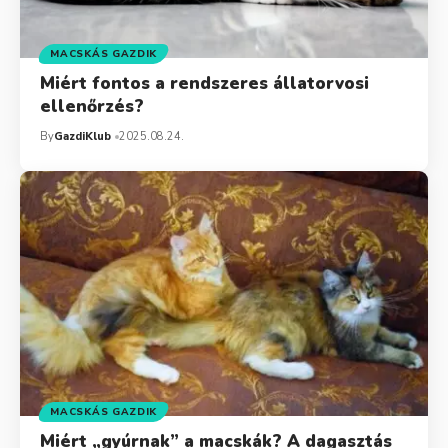
MACSKÁS GAZDIK
Miért fontos a rendszeres állatorvosi
ellenőrzés?
By
GazdiKlub
2025.08.24.
MACSKÁS GAZDIK
Miért „gyúrnak” a macskák? A dagasztás