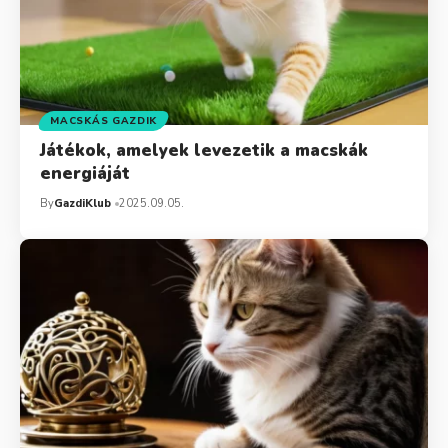
MACSKÁS GAZDIK
Játékok, amelyek levezetik a macskák
energiáját
By
GazdiKlub
2025.09.05.