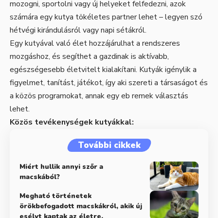
mozogni, sportolni vagy új helyeket felfedezni, azok
számára egy kutya tökéletes partner lehet – legyen szó
hétvégi kirándulásról vagy napi sétákról.
Egy kutyával való élet hozzájárulhat a rendszeres
mozgáshoz, és segíthet a gazdinak is aktívabb,
egészségesebb életvitelt kialakítani. Kutyák igénylik a
figyelmet, tanítást, játékot, így aki szereti a társaságot és
a közös programokat, annak egy eb remek választás
lehet.
Közös tevékenységek kutyákkal:
További cikkek
Miért hullik annyi szőr a
macskából?
Megható történetek
örökbefogadott macskákról, akik új
esélyt kaptak az életre.