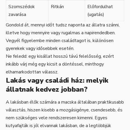
Szomszédok
Ritkán
Előfordulhat
zavarása
(ugatás)
Gondold át, mennyi időt tudsz naponta az állatra szánni,
illetve hogy mennyire vagy rugalmas a napirendedben.
Vegyél figyelembe minden családtagot is, különösen
gyerekek vagy idősebbek esetén.
Ne feledd: egy kisállat hosszú távú felelősség, ezért
inkább várj még egy kicsit a döntéssel, minthogy
elhamarkodottan válassz.
Lakás vagy családi ház: melyik
állatnak kedvez jobban?
A lakásban élők számára a macska általában praktikusabb
választás, hiszen kisebb a mozgásigénye, csendesebb, és
nem szükséges vele rendszeresen kimenni. Egyes
kutyafajták is jól elvannak lakásban, de a legtöbbjük