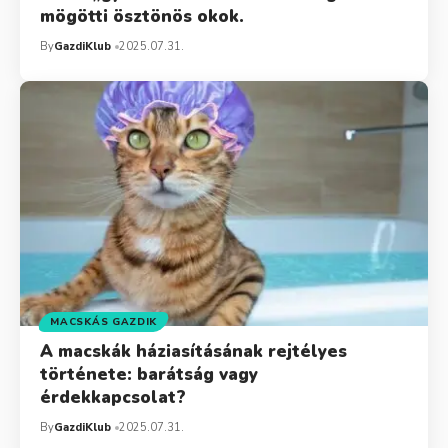
mögötti ösztönös okok.
By
GazdiKlub
2025.07.31.
MACSKÁS GAZDIK
A macskák háziasításának rejtélyes
története: barátság vagy
érdekkapcsolat?
By
GazdiKlub
2025.07.31.