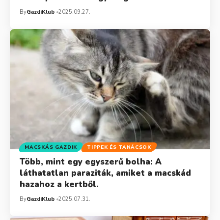
By
GazdiKlub
2025.09.27.
MACSKÁS GAZDIK
TIPPEK ÉS TANÁCSOK
Több, mint egy egyszerű bolha: A
láthatatlan paraziták, amiket a macskád
hazahoz a kertből.
By
GazdiKlub
2025.07.31.