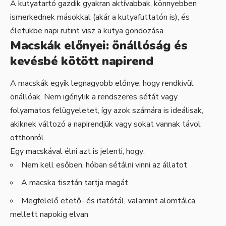
A kutyatartó gazdik gyakran aktívabbak, könnyebben
ismerkednek másokkal (akár a kutyafuttatón is), és
életükbe napi rutint visz a kutya gondozása.
Macskák előnyei: önállóság és
kevésbé kötött napirend
A macskák egyik legnagyobb előnye, hogy rendkívül
önállóak. Nem igénylik a rendszeres sétát vagy
folyamatos felügyeletet, így azok számára is ideálisak,
akiknek változó a napirendjük vagy sokat vannak távol
otthonról.
Egy macskával élni azt is jelenti, hogy:
Nem kell esőben, hóban sétálni vinni az állatot
A macska tisztán tartja magát
Megfelelő etető- és itatótál, valamint alomtálca
mellett napokig elvan