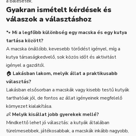
a balesetek.
Gyakran ismételt kérdések és
válaszok a választáshoz
🐾
Mi a legfőbb különbség egy macska és egy kutya
tartása között?
A macska önállóbb, kevesebb törődést igényel, míg a
kutya társaságkedvelő, sok közös időt és aktivitást
igényel a gazditól.
🏠
Lakásban lakom, melyik állat a praktikusabb
választás?
Lakásban elsősorban a macskák vagy kisebb testű kutyák
tarthatóak jól, de fontos az állat igényeinek megfelelő
környezet kialakítása.
👶
Melyik kisállat jobb gyerekek mellé?
Mindkettő lehet jó választás: a kutyák általában
türelmesebbek, játékosabbak, a macskák inkább nagyobb,