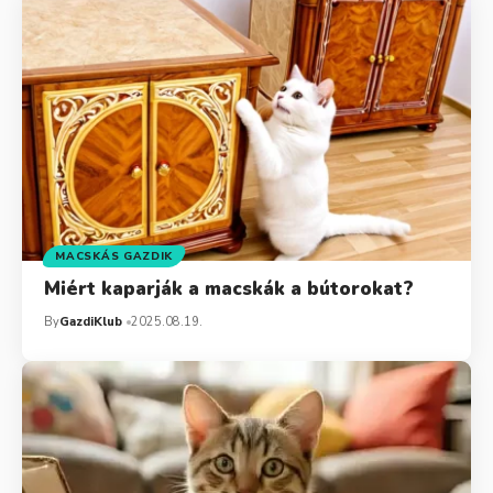
MACSKÁS GAZDIK
Miért kaparják a macskák a bútorokat?
By
GazdiKlub
2025.08.19.