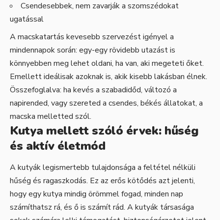
Csendesebbek, nem zavarják a szomszédokat
ugatással
A macskatartás kevesebb szervezést igényel a
mindennapok során: egy-egy rövidebb utazást is
könnyebben meg lehet oldani, ha van, aki megeteti őket.
Emellett ideálisak azoknak is, akik kisebb lakásban élnek.
Összefoglalva: ha kevés a szabadidőd, változó a
napirended, vagy szereted a csendes, békés állatokat, a
macska melletted szól.
Kutya mellett szóló érvek: hűség
és aktív életmód
A kutyák legismertebb tulajdonsága a feltétel nélküli
hűség és ragaszkodás. Ez az erős kötődés azt jelenti,
hogy egy kutya mindig örömmel fogad, minden nap
számíthatsz rá, és ő is számít rád. A kutyák társasága