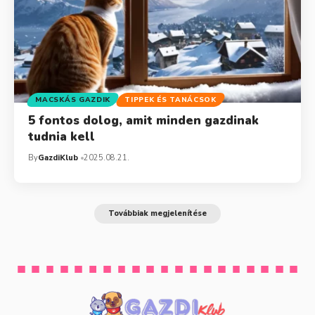
MACSKÁS GAZDIK
TIPPEK ÉS TANÁCSOK
5 fontos dolog, amit minden gazdinak
tudnia kell
By
GazdiKlub
2025.08.21.
Továbbiak megjelenítése