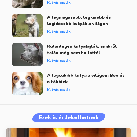
Kutyás gazdik
A legmagasabb, legkisebb és
legidősebb kutyák a világon
Kutyás gazdik
Különleges kutyafajták, amikről
talán még nem hallottál
Kutyás gazdik
A legcukibb kutya a világon: Boo és
a többiek
Kutyás gazdik
Ezek is érdekelhetnek