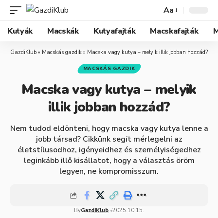
Aa
Kutyák
Macskák
Kutyafajták
Macskafajták
M
GazdiKlub
»
Macskás gazdik
»
Macska vagy kutya – melyik illik jobban hozzád?
MACSKÁS GAZDIK
Macska vagy kutya – melyik
illik jobban hozzád?
Nem tudod eldönteni, hogy macska vagy kutya lenne a
jobb társad? Cikkünk segít mérlegelni az
életstílusodhoz, igényeidhez és személyiségedhez
leginkább illő kisállatot, hogy a választás öröm
legyen, ne kompromisszum.
By
GazdiKlub
2025.10.15.