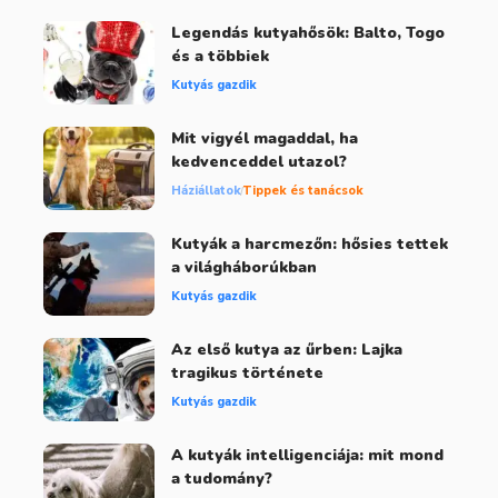
Legendás kutyahősök: Balto, Togo
és a többiek
Kutyás gazdik
Mit vigyél magaddal, ha
kedvenceddel utazol?
Háziállatok
Tippek és tanácsok
Kutyák a harcmezőn: hősies tettek
a világháborúkban
Kutyás gazdik
Az első kutya az űrben: Lajka
tragikus története
Kutyás gazdik
A kutyák intelligenciája: mit mond
a tudomány?