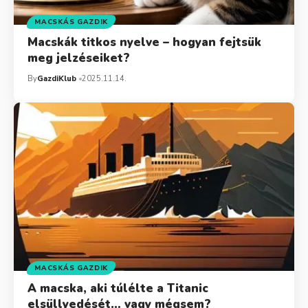
MACSKÁS GAZDIK
Macskák titkos nyelve – hogyan fejtsük
meg jelzéseiket?
By
GazdiKlub
2025.11.14.
MACSKÁS GAZDIK
A macska, aki túlélte a Titanic
elsüllyedését… vagy mégsem?