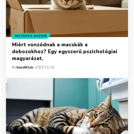
MACSKÁS GAZDIK
Miért vonzódnak a macskák a
dobozokhoz? Egy egyszerű pszichológiai
magyarázat.
By
GazdiKlub
2025.11.10.