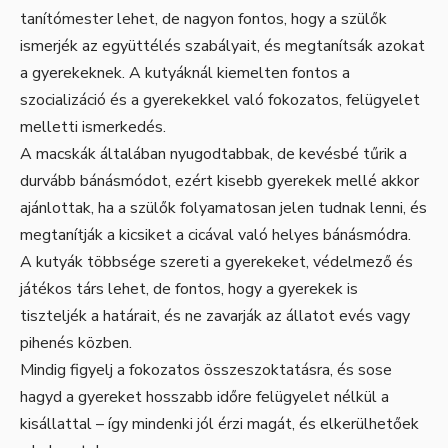
tanítómester lehet, de nagyon fontos, hogy a szülők
ismerjék az együttélés szabályait, és megtanítsák azokat
a gyerekeknek. A kutyáknál kiemelten fontos a
szocializáció és a gyerekekkel való fokozatos, felügyelet
melletti ismerkedés.
A macskák általában nyugodtabbak, de kevésbé tűrik a
durvább bánásmódot, ezért kisebb gyerekek mellé akkor
ajánlottak, ha a szülők folyamatosan jelen tudnak lenni, és
megtanítják a kicsiket a cicával való helyes bánásmódra.
A kutyák többsége szereti a gyerekeket, védelmező és
játékos társ lehet, de fontos, hogy a gyerekek is
tiszteljék a határait, és ne zavarják az állatot evés vagy
pihenés közben.
Mindig figyelj a fokozatos összeszoktatásra, és sose
hagyd a gyereket hosszabb időre felügyelet nélkül a
kisállattal – így mindenki jól érzi magát, és elkerülhetőek