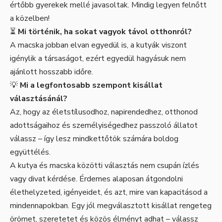
értőbb gyerekek mellé javasoltak. Mindig legyen felnőtt
a közelben!
⏳
Mi történik, ha sokat vagyok távol otthonról?
A macska jobban elvan egyedül is, a kutyák viszont
igénylik a társaságot, ezért egyedül hagyásuk nem
ajánlott hosszabb időre.
💡
Mi a legfontosabb szempont kisállat
választásánál?
Az, hogy az életstílusodhoz, napirendedhez, otthonod
adottságaihoz és személyiségedhez passzoló állatot
válassz – így lesz mindkettőtök számára boldog
együttélés.
A kutya és macska közötti választás nem csupán ízlés
vagy divat kérdése. Érdemes alaposan átgondolni
élethelyzeted, igényeidet, és azt, mire van kapacitásod a
mindennapokban. Egy jól megválasztott kisállat rengeteg
örömet, szeretetet és közös élményt adhat – válassz