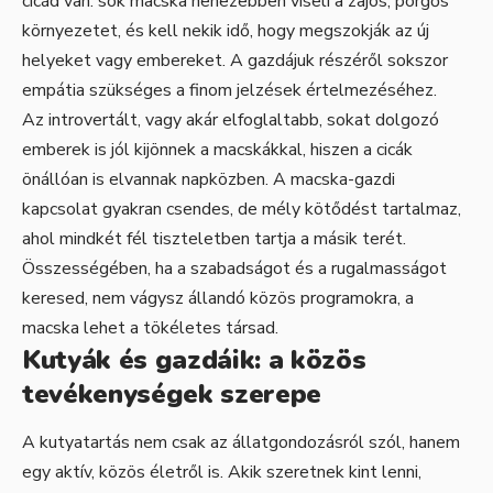
cicád van: sok macska nehezebben viseli a zajos, pörgős
környezetet, és kell nekik idő, hogy megszokják az új
helyeket vagy embereket. A gazdájuk részéről sokszor
empátia szükséges a finom jelzések értelmezéséhez.
Az introvertált, vagy akár elfoglaltabb, sokat dolgozó
emberek is jól kijönnek a macskákkal, hiszen a cicák
önállóan is elvannak napközben. A macska-gazdi
kapcsolat gyakran csendes, de mély kötődést tartalmaz,
ahol mindkét fél tiszteletben tartja a másik terét.
Összességében, ha a szabadságot és a rugalmasságot
keresed, nem vágysz állandó közös programokra, a
macska lehet a tökéletes társad.
Kutyák és gazdáik: a közös
tevékenységek szerepe
A kutyatartás nem csak az állatgondozásról szól, hanem
egy aktív, közös életről is. Akik szeretnek kint lenni,