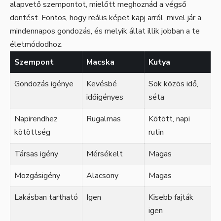
alapvető szempontot, mielőtt meghoznád a végső
döntést. Fontos, hogy reális képet kapj arról, mivel jár a
mindennapos gondozás, és melyik állat illik jobban a te
életmódodhoz.
Szempont
Macska
Kutya
Gondozás igénye
Kevésbé
Sok közös idő,
időigényes
séta
Napirendhez
Rugalmas
Kötött, napi
kötöttség
rutin
Társas igény
Mérsékelt
Magas
Mozgásigény
Alacsony
Magas
Lakásban tartható
Igen
Kisebb fajták
igen