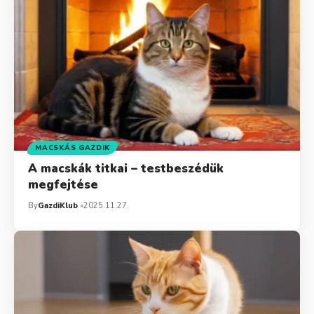
MACSKÁS GAZDIK
A macskák titkai – testbeszédük
megfejtése
By
GazdiKlub
2025.11.27.