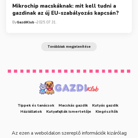
Mikrochip macskáknak: mit kell tudni a
gazdinak az új EU-szabályozás kapcsán?
By
GazdiKlub
2025.07.31.
Továbbiak megjelenítése
Tippek és tanácsok
Macskás gazdik
Kutyás gazdik
Háziállatok
Kutyafajták ismertetője
Kiegészítők
Az ezen a weboldalon szereplő információk kizárólag