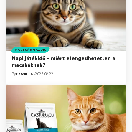
MACSKÁS GAZDIK
Napi játékidő – miért elengedhetetlen a
macskáknak?
By
GazdiKlub
2025.08.22.