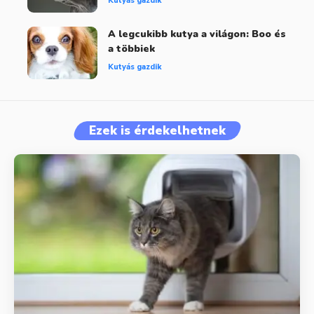
Kutyás gazdik
A legcukibb kutya a világon: Boo és
a többiek
Kutyás gazdik
Ezek is érdekelhetnek