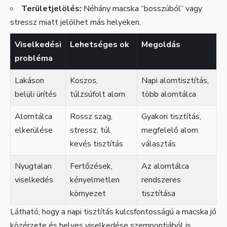
Területjelölés:
Néhány macska “bosszúból” vagy
stressz miatt jelölhet más helyeken.
Viselkedési
Lehetséges ok
Megoldás
probléma
Lakáson
Koszos,
Napi alomtisztítás,
belüli ürítés
túlzsúfolt alom
több alomtálca
Alomtálca
Rossz szag,
Gyakori tisztítás,
elkerülése
stressz, túl
megfelelő alom
kevés tisztítás
választás
Nyugtalan
Fertőzések,
Az alomtálca
viselkedés
kényelmetlen
rendszeres
környezet
tisztítása
Látható, hogy a napi tisztítás kulcsfontosságú a macska jó
közérzete és helyes viselkedése szempontjából is.