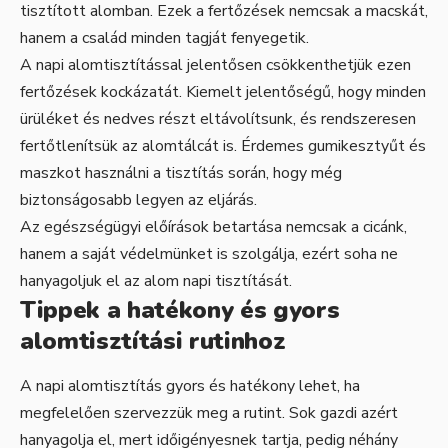
tisztított alomban. Ezek a fertőzések nemcsak a macskát,
hanem a család minden tagját fenyegetik.
A napi alomtisztítással jelentősen csökkenthetjük ezen
fertőzések kockázatát. Kiemelt jelentőségű, hogy minden
ürüléket és nedves részt eltávolítsunk, és rendszeresen
fertőtlenítsük az alomtálcát is. Érdemes gumikesztyűt és
maszkot használni a tisztítás során, hogy még
biztonságosabb legyen az eljárás.
Az egészségügyi előírások betartása nemcsak a cicánk,
hanem a saját védelmünket is szolgálja, ezért soha ne
hanyagoljuk el az alom napi tisztítását.
Tippek a hatékony és gyors
alomtisztítási rutinhoz
A napi alomtisztítás gyors és hatékony lehet, ha
megfelelően szervezzük meg a rutint. Sok gazdi azért
hanyagolja el, mert időigényesnek tartja, pedig néhány