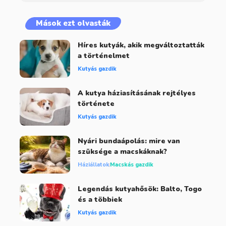
Mások ezt olvasták
Híres kutyák, akik megváltoztatták
a történelmet
Kutyás gazdik
A kutya háziasításának rejtélyes
története
Kutyás gazdik
Nyári bundaápolás: mire van
szüksége a macskáknak?
Háziállatok
Macskás gazdik
Legendás kutyahősök: Balto, Togo
és a többiek
Kutyás gazdik