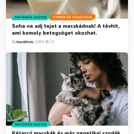
MACSKÁS GAZDIK
TIPPEK ÉS TANÁCSOK
Soha ne adj tejet a macskádnak! A tévhit,
ami komoly betegséget okozhat.
By
GazdiKlub
2025.08.17.
MACSKÁS GAZDIK
Kétarcú macskák és más genetikai csodák