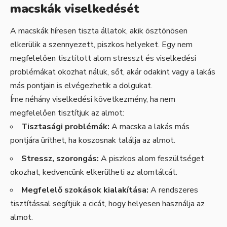
macskák viselkedését
A macskák híresen tiszta állatok, akik ösztönösen
elkerülik a szennyezett, piszkos helyeket. Egy nem
megfelelően tisztított alom stresszt és viselkedési
problémákat okozhat náluk, sőt, akár odakint vagy a lakás
más pontjain is elvégezhetik a dolgukat.
Íme néhány viselkedési következmény, ha nem
megfelelően tisztítjuk az almot:
Tisztasági problémák:
A macska a lakás más
pontjára üríthet, ha koszosnak találja az almot.
Stressz, szorongás:
A piszkos alom feszültséget
okozhat, kedvencünk elkerülheti az alomtálcát.
Megfelelő szokások kialakítása:
A rendszeres
tisztítással segítjük a cicát, hogy helyesen használja az
almot.