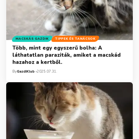
MACSKÁS GAZDIK
TIPPEK ÉS TANÁCSOK
Több, mint egy egyszerű bolha: A
láthatatlan paraziták, amiket a macskád
hazahoz a kertből.
By
GazdiKlub
2025.07.31.