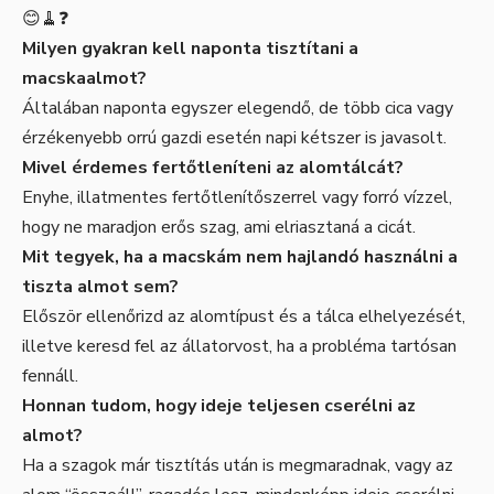
😊🧹❓
Milyen gyakran kell naponta tisztítani a
macskaalmot?
Általában naponta egyszer elegendő, de több cica vagy
érzékenyebb orrú gazdi esetén napi kétszer is javasolt.
Mivel érdemes fertőtleníteni az alomtálcát?
Enyhe, illatmentes fertőtlenítőszerrel vagy forró vízzel,
hogy ne maradjon erős szag, ami elriasztaná a cicát.
Mit tegyek, ha a macskám nem hajlandó használni a
tiszta almot sem?
Először ellenőrizd az alomtípust és a tálca elhelyezését,
illetve keresd fel az állatorvost, ha a probléma tartósan
fennáll.
Honnan tudom, hogy ideje teljesen cserélni az
almot?
Ha a szagok már tisztítás után is megmaradnak, vagy az