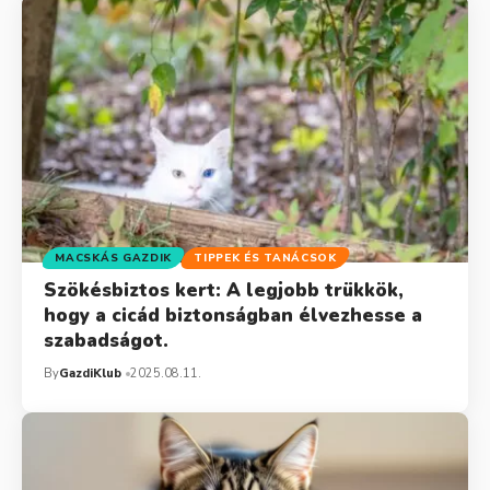
MACSKÁS GAZDIK
TIPPEK ÉS TANÁCSOK
Szökésbiztos kert: A legjobb trükkök,
hogy a cicád biztonságban élvezhesse a
szabadságot.
By
GazdiKlub
2025.08.11.