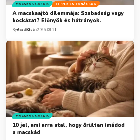
MACSKÁS GAZDIK
TIPPEK ÉS TANÁCSOK
A macskaajtó dilemmája: Szabadság vagy
kockázat? Előnyök és hátrányok.
By
GazdiKlub
2025.09.11.
MACSKÁS GAZDIK
10 jel, ami arra utal, hogy őrülten imádod
a macskád