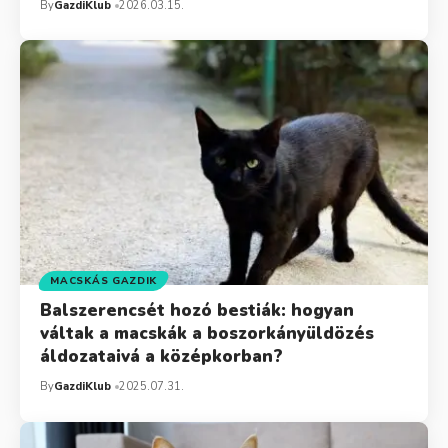
By
GazdiKlub
2026.03.15.
MACSKÁS GAZDIK
Balszerencsét hozó bestiák: hogyan
váltak a macskák a boszorkányüldözés
áldozataivá a középkorban?
By
GazdiKlub
2025.07.31.