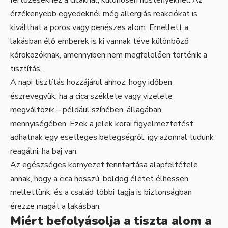
érzékenyebb egyedeknél még allergiás reakciókat is
kiválthat a poros vagy penészes alom. Emellett a
lakásban élő emberek is ki vannak téve különböző
kórokozóknak, amennyiben nem megfelelően történik a
tisztítás.
A napi tisztítás hozzájárul ahhoz, hogy időben
észrevegyük, ha a cica széklete vagy vizelete
megváltozik – például színében, állagában,
mennyiségében. Ezek a jelek korai figyelmeztetést
adhatnak egy esetleges betegségről, így azonnal tudunk
reagálni, ha baj van.
Az egészséges környezet fenntartása alapfeltétele
annak, hogy a cica hosszú, boldog életet élhessen
mellettünk, és a család többi tagja is biztonságban
érezze magát a lakásban.
Miért befolyásolja a tiszta alom a