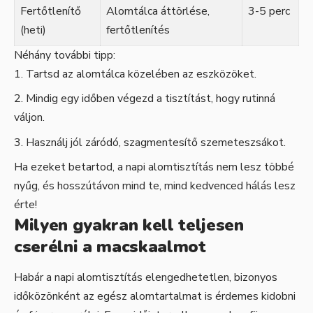
Fertőtlenítő
Alomtálca áttörlése,
3-5 perc
(heti)
fertőtlenítés
Néhány további tipp:
Tartsd az alomtálca közelében az eszközöket.
Mindig egy időben végezd a tisztítást, hogy rutinná
váljon.
Használj jól záródó, szagmentesítő szemeteszsákot.
Ha ezeket betartod, a napi alomtisztítás nem lesz többé
nyűg, és hosszútávon mind te, mind kedvenced hálás lesz
érte!
Milyen gyakran kell teljesen
cserélni a macskaalmot
Habár a napi alomtisztítás elengedhetetlen, bizonyos
időközönként az egész alomtartalmat is érdemes kidobni