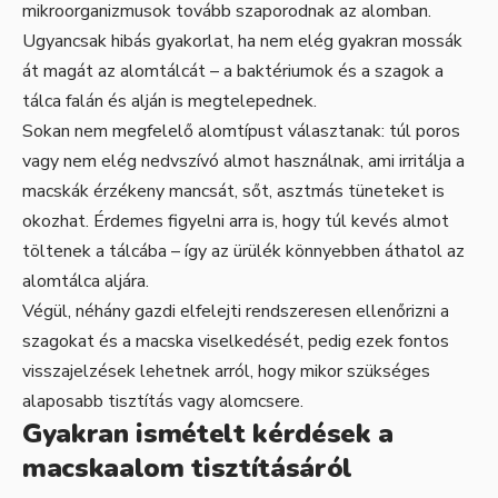
mikroorganizmusok tovább szaporodnak az alomban.
Ugyancsak hibás gyakorlat, ha nem elég gyakran mossák
át magát az alomtálcát – a baktériumok és a szagok a
tálca falán és alján is megtelepednek.
Sokan nem megfelelő alomtípust választanak: túl poros
vagy nem elég nedvszívó almot használnak, ami irritálja a
macskák érzékeny mancsát, sőt, asztmás tüneteket is
okozhat. Érdemes figyelni arra is, hogy túl kevés almot
töltenek a tálcába – így az ürülék könnyebben áthatol az
alomtálca aljára.
Végül, néhány gazdi elfelejti rendszeresen ellenőrizni a
szagokat és a macska viselkedését, pedig ezek fontos
visszajelzések lehetnek arról, hogy mikor szükséges
alaposabb tisztítás vagy alomcsere.
Gyakran ismételt kérdések a
macskaalom tisztításáról