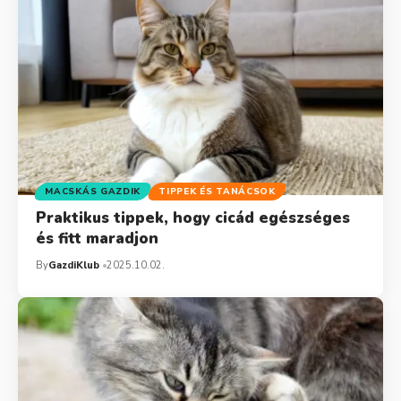
MACSKÁS GAZDIK
TIPPEK ÉS TANÁCSOK
Praktikus tippek, hogy cicád egészséges
és fitt maradjon
By
GazdiKlub
2025.10.02.