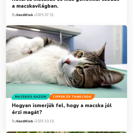
a macskavilágban.
By
GazdiKlub
2025.07.31.
MACSKÁS GAZDIK
TIPPEK ÉS TANÁCSOK
Hogyan ismerjük fel, hogy a macska jól
érzi magát?
By
GazdiKlub
2025.10.10.