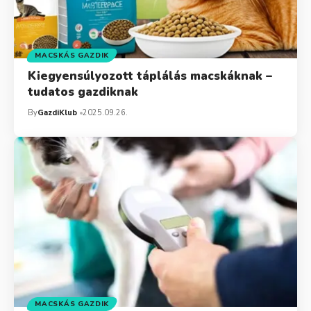
MACSKÁS GAZDIK
Kiegyensúlyozott táplálás macskáknak –
tudatos gazdiknak
By
GazdiKlub
2025.09.26.
MACSKÁS GAZDIK