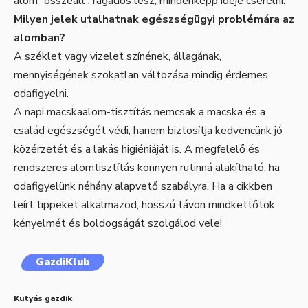
alom “összeáll”, ragadós lesz, mindenképp ideje cserélni.
Milyen jelek utalhatnak egészségügyi problémára az
alomban?
A széklet vagy vizelet színének, állagának,
mennyiségének szokatlan változása mindig érdemes
odafigyelni.
A napi macskaalom-tisztítás nemcsak a macska és a
család egészségét védi, hanem biztosítja kedvencünk jó
közérzetét és a lakás higiéniáját is. A megfelelő és
rendszeres alomtisztítás könnyen rutinná alakítható, ha
odafigyelünk néhány alapvető szabályra. Ha a cikkben
leírt tippeket alkalmazod, hosszú távon mindkettőtök
kényelmét és boldogságát szolgálod vele!
GazdiKlub
Kutyás gazdik