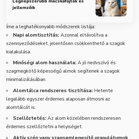
Legnépszerűbb macskafajták és
jellemzőik
Íme a leghatékonyabb módszerek listája:
Napi alomtisztítás:
Azonnal eltávolítva a
szennyeződéseket, jelentősen csökkenthető a szagok
kialakulása.
Minőségi alom használata:
A jó nedvszívó és
szagmegkötő képességű almok segítenek a szagok
minimalizálásában.
Alomtálca rendszeres tisztítása:
Hetente
legalább egyszer érdemes alaposan átmosni az
alomtálcát is.
Szellőztetés:
Az alom közelében rendszeresen
érdemes szellőztetni a helyiséget.
Aktív szén vagy szagsemlegesítő granulátumok