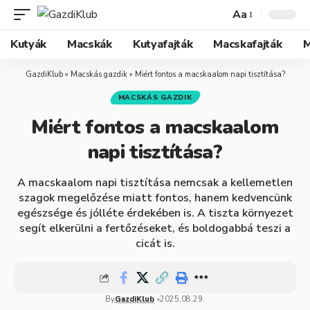
Aa
Kutyák
Macskák
Kutyafajták
Macskafajták
M
GazdiKlub
»
Macskás gazdik
»
Miért fontos a macskaalom napi tisztítása?
MACSKÁS GAZDIK
Miért fontos a macskaalom
napi tisztítása?
A macskaalom napi tisztítása nemcsak a kellemetlen
szagok megelőzése miatt fontos, hanem kedvencünk
egészsége és jólléte érdekében is. A tiszta környezet
segít elkerülni a fertőzéseket, és boldogabbá teszi a
cicát is.
By
GazdiKlub
2025.08.29.