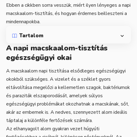
Ebben a cikkben sorra vesszük, miért ilyen lényeges a napi
macskaalom-tisztítás, és hogyan érdemes beilleszteni a
mindennapokba.
Tartalom
A napi macskaalom-tisztítás
egészségügyi okai
A macskaalom napi tisztítása elsődleges egészségügyi
okokból szükséges. A vizelet és a széklet gyors
eltávolítása megelőzi a kellemetlen szagok, baktériumok
és paraziták elszaporodását, amelyek súlyos
egészségügyi problémákat okozhatnak a macskának, sőt,
akár az embernek is. A nedves, szennyezett alom ideális
táptalaj a különféle fertőzések számára.
Az elhanyagolt alom gyakran vezet húgyúti
fertőzésekhez a cicáknál, különösen nőstényeknél. Az