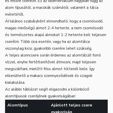
és frissre cserélni. Ez az időintervallum nagyban függ az
alom típusától, a macskák számától, valamint a tálca
méretétől.
Általános szabályként elmondható, hogy a csomósodó,
magas minőségű almot 2-4 hetente, a nem csomósodó
és természetes alapú almokat 1-2 hetente kell teljesen
cserélni. Több cica esetén, vagy ha az alomtálca
viszonylag kicsi, gyakoribb cserére lehet szükség.
A teljes alomcsere során érdemes az alomtálcát forró
vízzel, enyhe fertőtlenítővel átmosni, majd teljesen
megszárítani, mielőtt friss almot töltenél bele. Így
elkerülhető a makacs szennyeződések és szagok
kialakulása.
Az alábbi táblázat segít eligazodni a különböző
alomtípusok cseréjének gyakoriságában:
Alomtípus
Ajánlott teljes csere
gyakoriság