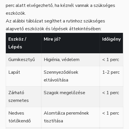
perc alatt elvégezhető, ha kéznél vannak a szükséges
eszközök.
Az alábbi táblázat segíthet a rutinhoz szükséges
alapvető eszközök és lépések áttekintésében:
Eszköz /
Mire jó?
Időigény
Lépés
Gumikesztyű
Higiénia, védelem
< 1 perc
Lapát
Szennyeződések
1-2 perc
eltávolítása
Zárható
Szagok megelőzése
< 1 perc
szemetes
Nedves
Alomtálca peremének
< 1 perc
törlőkendő
tisztítása