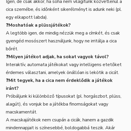
Igen, de csak akkor, ha soha nem világítunk közvetlenül a
cica szemébe, és időnként sikerélményt is adunk neki (pl.
egy elkapott labda).
❓
Moshatóak a plüssjátékok?
A legtöbb igen, de mindig nézzük meg a címkét, és csak
gyengéd mosószert használjunk, hogy ne irritálja a cica
bőrét.
❓
Milyen játékot adjak, ha sokat vagyok távol?
Interaktív, automata játékokat vagy intelligens etetőket
érdemes választani, amelyek önállóan is lekötik a cicát.
❓
Mit tegyek, ha a cica nem érdeklődik a játékok
iránt?
Próbáljunk ki különböző típusokat (pl. horgászbot, plüss,
alagút), és vonjuk be a játékba finomságokat vagy
macskamentát.
A macskajátékok nem csupán a cicák, hanem a gazdik
mindennapjait is színesebbé, boldogabbá teszik. Akár