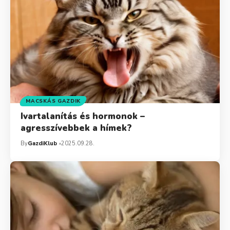
MACSKÁS GAZDIK
Ivartalanítás és hormonok –
agresszívebbek a hímek?
By
GazdiKlub
2025.09.28.