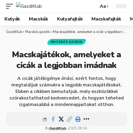
Aa
Kutyák
Macskák
Kutyafajták
Macskafajták
M
GazdiKlub
»
Macskás gazdik
»
Macskajátékok, amelyeket a cicák a legjobban imádnak
MACSKÁS GAZDIK
Macskajátékok, amelyeket a
cicák a legjobban imádnak
A cicák játékigénye óriási, ezért fontos, hogy
megtaláljuk számukra a legjobb macskajátékokat.
Ebben a cikkben bemutatjuk, mely eszközökkel
szórakoztathatod kedvencedet, és hogyan teheted
izgalmasabbá a mindennapjaitokat otthon.
By
GazdiKlub
2025.09.14.