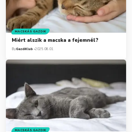
MACSKÁS GAZDIK
Miért alszik a macska a fejemnél?
By
GazdiKlub
2025.08.01.
MACSKÁS GAZDIK