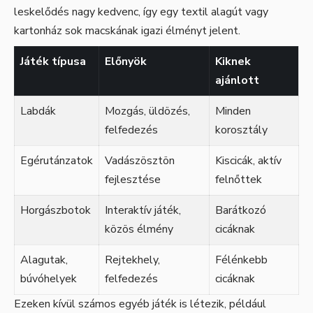
leskelődés nagy kedvenc, így egy textil alagút vagy
kartonház sok macskának igazi élményt jelent.
Játék típusa
Előnyök
Kiknek
ajánlott
Labdák
Mozgás, üldözés,
Minden
felfedezés
korosztály
Egérutánzatok
Vadászösztön
Kiscicák, aktív
fejlesztése
felnőttek
Horgászbotok
Interaktív játék,
Barátkozó
közös élmény
cicáknak
Alagutak,
Rejtekhely,
Félénkebb
búvóhelyek
felfedezés
cicáknak
Ezeken kívül számos egyéb játék is létezik, például