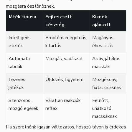
mozgásra ösztönöznek.
Játék típusa
Fejlesztett
Kiknek
készség
ajánlott
Intelligens
Problémamegoldás,
Magányos,
etetők
kitartás
éhes cicák
Automata
Mozgás, vadászat
Aktív, játékos
labdák
macskák
Lézeres
Üldözés, figyelem
Mozgékony,
játékok
fiatal cicáknak
Szenzoros,
Váratlan reakciók,
Felnőtt,
mozgó egerek
reflex
unatkozó
macskáknak
Ha szeretnénk igazán változatos, hosszú távon is érdekes