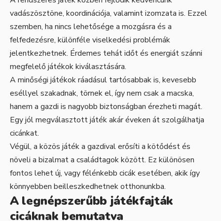
vadászösztöne, koordinációja, valamint izomzata is. Ezzel
szemben, ha nincs lehetősége a mozgásra és a
felfedezésre, különféle viselkedési problémák
jelentkezhetnek. Érdemes tehát időt és energiát szánni
megfelelő játékok kiválasztására.
A minőségi játékok ráadásul tartósabbak is, kevesebb
eséllyel szakadnak, törnek el, így nem csak a macska,
hanem a gazdi is nagyobb biztonságban érezheti magát.
Egy jól megválasztott játék akár éveken át szolgálhatja
cicánkat.
Végül, a közös játék a gazdival erősíti a kötődést és
növeli a bizalmat a családtagok között. Ez különösen
fontos lehet új, vagy félénkebb cicák esetében, akik így
könnyebben beilleszkedhetnek otthonunkba.
A legnépszerűbb játékfajták
cicáknak bemutatva