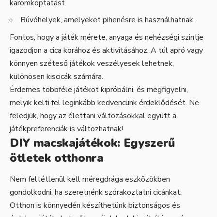
karomkoptatást.
Búvóhelyek, amelyeket pihenésre is használhatnak.
Fontos, hogy a játék mérete, anyaga és nehézségi szintje
igazodjon a cica korához és aktivitásához. A túl apró vagy
könnyen széteső játékok veszélyesek lehetnek,
különösen kiscicák számára.
Érdemes többféle játékot kipróbálni, és megfigyelni,
melyik kelti fel leginkább kedvencünk érdeklődését. Ne
feledjük, hogy az élettani változásokkal együtt a
játékpreferenciák is változhatnak!
DIY macskajátékok: Egyszerű
ötletek otthonra
Nem feltétlenül kell méregdrága eszközökben
gondolkodni, ha szeretnénk szórakoztatni cicánkat.
Otthon is könnyedén készíthetünk biztonságos és