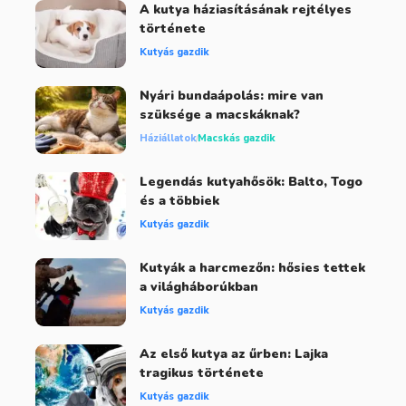
A kutya háziasításának rejtélyes
története
Kutyás gazdik
Nyári bundaápolás: mire van
szüksége a macskáknak?
Háziállatok
Macskás gazdik
Legendás kutyahősök: Balto, Togo
és a többiek
Kutyás gazdik
Kutyák a harcmezőn: hősies tettek
a világháborúkban
Kutyás gazdik
Az első kutya az űrben: Lajka
tragikus története
Kutyás gazdik