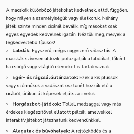
A macskák különböző játékokat kedvelnek, attól függően,
hogy milyen a személyiségük vagy életkoruk. Néhány
játék szinte minden cicánál beválik, míg másokat csak
egyes egyedek kedvelnek igazán. Nézzük meg, melyek a
legkedveltebb típusok!
Labdák:
Egyszerű, mégis nagyszerű választás. A
macskák szívesen üldözik, pofozgatják a labdákat, főként
ha csörgő vagy világító elemeket is tartalmaznak.
Egér- és rágcsálóutánzatok:
Ezek a kis plüssök
vagy szőrmókok a vadászat ösztönét hozzák elő a
cicából, órákon át képesek eljátszani velük.
Horgászbot-játékok:
Tollal, madzaggal vagy más
érdekes kiegészítővel ellátott pálcák, amelyekkel
interaktív játékot játszhatunk kedvencünkkel.
Alagutak és búvóhelyek:
A rejtőzködés és a