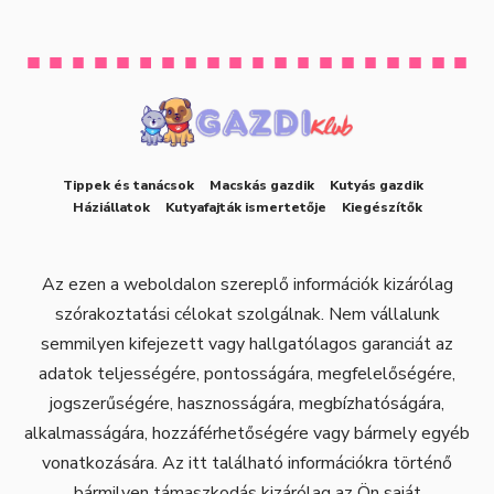
Tippek és tanácsok
Macskás gazdik
Kutyás gazdik
Háziállatok
Kutyafajták ismertetője
Kiegészítők
Az ezen a weboldalon szereplő információk kizárólag
szórakoztatási célokat szolgálnak. Nem vállalunk
semmilyen kifejezett vagy hallgatólagos garanciát az
adatok teljességére, pontosságára, megfelelőségére,
jogszerűségére, hasznosságára, megbízhatóságára,
alkalmasságára, hozzáférhetőségére vagy bármely egyéb
vonatkozására. Az itt található információkra történő
bármilyen támaszkodás kizárólag az Ön saját