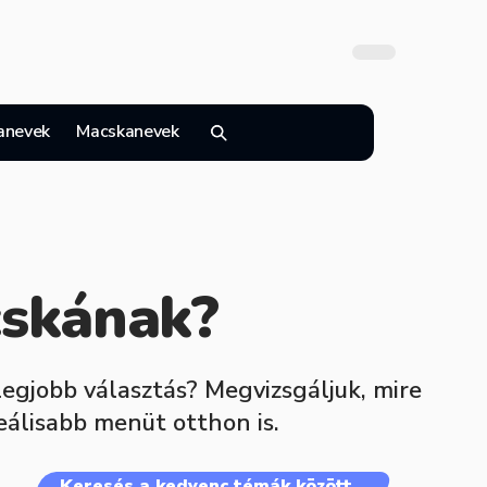
anevek
Macskanevek
cskának?
egjobb választás? Megvizsgáljuk, mire
eálisabb menüt otthon is.
Keresés a kedvenc témák között…