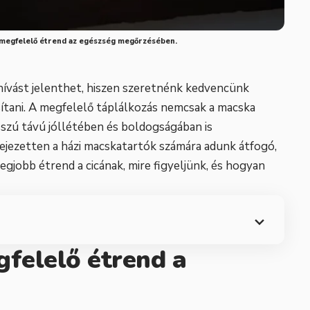
a megfelelő étrend az egészség megőrzésében.
ihívást jelenthet, hiszen szeretnénk kedvencünk
sítani. A megfelelő táplálkozás nemcsak a macska
zú távú jóllétében és boldogságában is
ifejezetten a házi macskatartók számára adunk átfogó,
egjobb étrend a cicának, mire figyeljünk, és hogyan
gfelelő étrend a