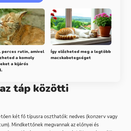
1 perces rutin, amivel
Így előzheted meg a legtöbb
zheted a komoly
macskabetegséget
eket a kijárós
l.
az táp közötti
tően két fő típusra oszthatók: nedves (konzerv vagy
látum). Mindkettőnek megvannak az előnyei és