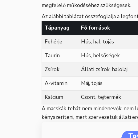
megfelelő működéséhez szükségesek.
Az alábbi táblázat összefoglalja a legfon
Tápanyag
Fő források
Fehérje
Hús, hal, tojás
Taurin
Hús, belsőségek
Zsírok
Állati zsírok, halolaj
A-vitamin
Máj, tojás
Kalcium
Csont, tejtermék
A macskák tehát nem mindenevők: nem l
kényszeríteni, mert szervezetük állati e
To