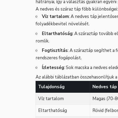
hátrányai, így a választás gyakran egyéni
A nedves és száraz táp főbb különbségei:
Víz tartalom
: A nedves táp jelentőse
folyadékbevitel növelését.
Eltarthatóság
: A száraztáp tovább e
romlik.
Fogtisztítás
: A száraztáp segíthet a 
rendszeres fogápolást.
Ízletesség
: Sok macska a nedves eled
Az alábbi táblázatban összehasonlítjuk a k
Tulajdonság
Nedves táp
Víz tartalom
Magas (70-
Eltarthatóság
Rövid (felbo