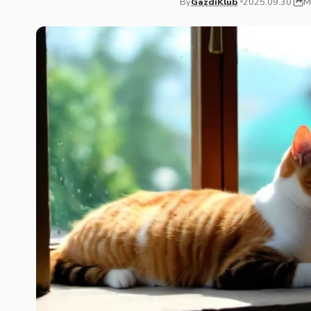
M
By
GazdiKlub
2025.09.30.