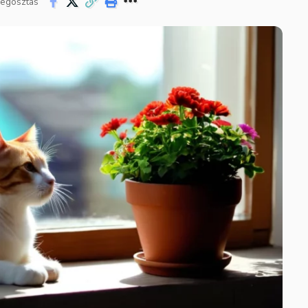
egosztás