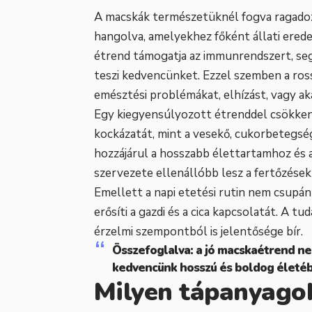
A macskák természetüknél fogva ragadoz
hangolva, amelyekhez főként állati erede
étrend támogatja az immunrendszert, segí
teszi kedvencünket. Ezzel szemben a ro
emésztési problémákat, elhízást, vagy ak
Egy kiegyensúlyozott étrenddel csökken
kockázatát, mint a vesekő, cukorbetegsé
hozzájárul a hosszabb élettartamhoz és 
szervezete ellenállóbb lesz a fertőzések
Emellett a napi etetési rutin nem csupán
erősíti a gazdi és a cica kapcsolatát. A
érzelmi szempontból is jelentősége bír.
Összefoglalva: a jó macskaétrend ne
kedvencünk hosszú és boldog életéb
Milyen tápanyago