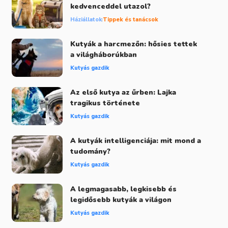
kedvenceddel utazol?
Háziállatok
Tippek és tanácsok
Kutyák a harcmezőn: hősies tettek
a világháborúkban
Kutyás gazdik
Az első kutya az űrben: Lajka
tragikus története
Kutyás gazdik
A kutyák intelligenciája: mit mond a
tudomány?
Kutyás gazdik
A legmagasabb, legkisebb és
legidősebb kutyák a világon
Kutyás gazdik