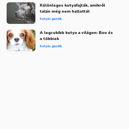
Különleges kutyafajták, amikről
talán még nem hallottál
Kutyás gazdik
A legcukibb kutya a világon: Boo és
a többiek
Kutyás gazdik