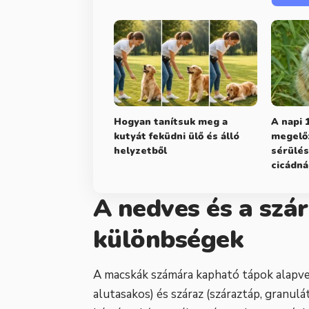
Hogyan tanítsuk meg a
A napi 
kutyát feküdni ülő és álló
megelő
helyzetből
sérülés
cicádná
A nedves és a szár
különbségek
A macskák számára kapható tápok alapve
alutasakos) és száraz (száraztáp, granu