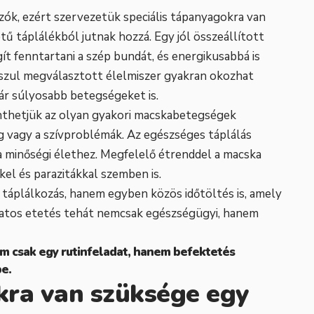
ók, ezért szervezetük speciális tápanyagokra van
tű táplálékból jutnak hozzá. Egy jól összeállított
t fenntartani a szép bundát, és energikusabbá is
sszul megválasztott élelmiszer gyakran okozhat
ár súlyosabb betegségeket is.
thetjük az olyan gyakori macskabetegségek
g vagy a szívproblémák. Az egészséges táplálás
a minőségi élethez. Megfelelő étrenddel a macska
kel és parazitákkal szemben is.
 táplálkozás, hanem egyben közös időtöltés is, amely
 tudatos etetés tehát nemcsak egészségügyi, hanem
m csak egy rutinfeladat, hanem befektetés
e.
kra van szüksége egy