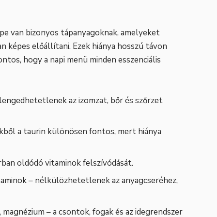
epe van bizonyos tápanyagoknak, amelyeket
n képes előállítani. Ezek hiánya hosszú távon
ntos, hogy a napi menü minden esszenciális
lengedhetetlenek az izomzat, bőr és szőrzet
ekből a taurin különösen fontos, mert hiánya
sírban oldódó vitaminok felszívódását.
vitaminok – nélkülözhetetlenek az anyagcseréhez,
or, magnézium – a csontok, fogak és az idegrendszer