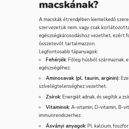
macskának?
A macskák étrendjében kiemelkedő szer
szervezetük nem, vagy csak korlátozotta
egészségkárosodáshoz vezethet, ezért fo
összetevőt tartalmazzon.
Legfontosabb tápanyagok:
Fehérjék
: Főleg húsból származnak, e
egészségéhez.
Aminosavak (pl. taurin, arginin)
: Ez
szívelégtelenséghez vezethet.
Zsírok
: Energiát adnak, és segítik a z
Vitaminok
: A-vitamin, D-vitamin, B-
immunrendszerhez.
Ásványi anyagok
: Pl. kalcium, foszf