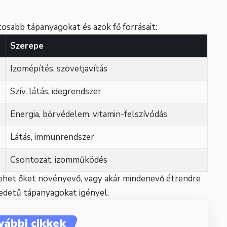
tosabb tápanyagokat és azok fő forrásait:
Szerepe
Izomépítés, szövetjavítás
Szív, látás, idegrendszer
Energia, bőrvédelem, vitamin-felszívódás
Látás, immunrendszer
Csontozat, izomműködés
ehet őket növényevő, vagy akár mindenevő étrendre
redetű tápanyagokat igényel.
vábbi cikkek