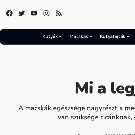
Kutyák
Macskák
Kutyafajták
Mi a le
A macskák egészsége nagyrészt a megf
van szüksége cicánknak, 