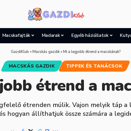
Macskafajták
Madarak
Egyéb háziállatok
Kuty
GazdiKlub
»
Macskás gazdik
»
Mi a legjobb étrend a macskának?
MACSKÁS GAZDIK
TIPPEK ÉS TANÁCSOK
gjobb étrend a ma
elelő étrenden múlik. Vajon melyik táp a l
és hogyan állíthatjuk össze számára a legid