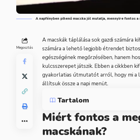
A napfényben pihenő macska jól mutatja, mennyire fontos 
A macskák táplálása sok gazdi számára k
számára a lehető legjobb étrendet bizto
Megosztás
egészségének megőrzésében, hanem hoss
kulcsszerepet játszik. Ebben a cikkben k
gyakorlatias útmutatót arról, hogy mi a l
állítsuk össze a napi menüt.
Tartalom
Miért fontos a me
macskának?