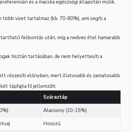
 preferencián és a macska egészségi állapotán múlik.
n több vizet tartalmaz (kb. 70-80%), ami segíti a
ltartható felbontás után, míg a nedves étel hamarabb
fogak tisztán tartásában, de nem helyettesíti a
elt részesíti előnyben, mert illatosabb és zamatosabb.
ét tápfajta fő jellemzőit:
Száraztáp
80%)
Alacsony (10-15%)
ntva)
Hosszú