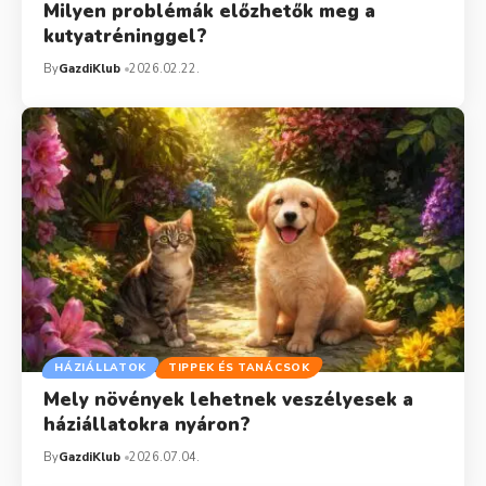
Milyen problémák előzhetők meg a
kutyatréninggel?
By
GazdiKlub
2026.02.22.
HÁZIÁLLATOK
TIPPEK ÉS TANÁCSOK
Mely növények lehetnek veszélyesek a
háziállatokra nyáron?
By
GazdiKlub
2026.07.04.