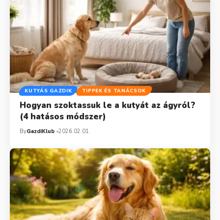
KUTYÁS GAZDIK
TIPPEK ÉS TANÁCSOK
Hogyan szoktassuk le a kutyát az ágyról?
(4 hatásos módszer)
By
GazdiKlub
2026.02.01.