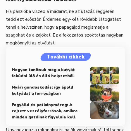
Ha panzióba viszed a madarat, ne az utazás reggelén
tedd ezt először. Érdemes egy-két rövidebb látogatást
tenni a helyszínen, hogy a papagájod megismerje a
szagokat és a zajokat. Ez a fokozatos szoktatás nagyban
megkönnyíti az elválást.
További cikkek
Hogyan tanítsuk meg a kutyát
feküdni ülő és álló helyzetből
Nyári gondoskodás: így ápold
kutyádat a forróságban
Fagyálló és patkányméreg: A
rejtett veszélyforrások, amikre
minden gazdinak figyelnie kell.
Ugyanez igaz a rokonokra is: ha ők vigyáznak rá, töltsenek