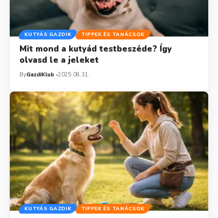
KUTYÁS GAZDIK
TIPPEK ÉS TANÁCSOK
Mit mond a kutyád testbeszéde? Így
olvasd le a jeleket
By
GazdiKlub
2025.08.31.
KUTYÁS GAZDIK
TIPPEK ÉS TANÁCSOK