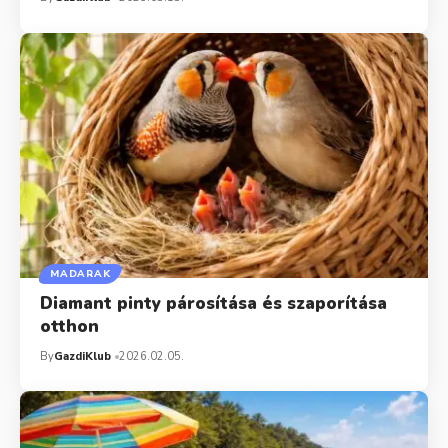
MADARAK
Diamant pinty párosítása és szaporítása
otthon
By
GazdiKlub
2026.02.05.