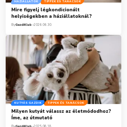
HÁZIÁLLATOK
TIPPEK ÉS TANÁCSOK
Mire figyelj légkondicionált
helyiségekben a háziállatoknál?
By
GazdiKlub
2026.06.30.
KUTYÁS GAZDIK
TIPPEK ÉS TANÁCSOK
Milyen kutyát válassz az életmódodhoz?
Íme, az útmutató
By
GazdiKlub
2025.08.18.