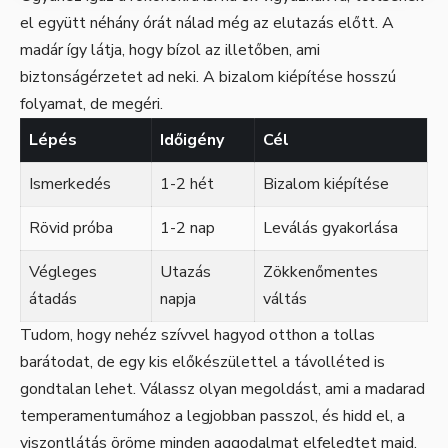
el együtt néhány órát nálad még az elutazás előtt. A
madár így látja, hogy bízol az illetőben, ami
biztonságérzetet ad neki. A bizalom kiépítése hosszú
folyamat, de megéri.
Lépés
Időigény
Cél
Ismerkedés
1-2 hét
Bizalom kiépítése
Rövid próba
1-2 nap
Leválás gyakorlása
Végleges
Utazás
Zökkenőmentes
átadás
napja
váltás
Tudom, hogy nehéz szívvel hagyod otthon a tollas
barátodat, de egy kis előkészülettel a távolléted is
gondtalan lehet. Válassz olyan megoldást, ami a madarad
temperamentumához a legjobban passzol, és hidd el, a
viszontlátás öröme minden aggodalmat elfeledtet majd.