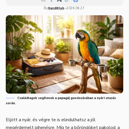
By
GazdiKlub
2026.06.27.
Családtagok segítenek a papagáj gondozásában a nyári utazás
során.
Eljött a nyár, és végre te is elindulhatsz a jól
megérdemelt pihenésre. Míg te a bőröndöket pakolod, a