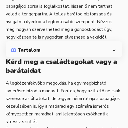
papagájod sorsa is foglalkoztat, hiszen ő nem tarthat
veled a tengerpartra. A tollas barátod biztonsága és
nyugalma ilyenkor a legfontosabb szempont. Nézzük
meg, hogyan szervezheted meg a gondoskodást úgy,
hogy közben te is nyugodtan élvezhesd a vakációt.
Tartalom
Kérd meg a családtagokat vagy a
barátaidat
A legkézenfekvőbb megoldás, ha egy megbízható
ismerősre bízod a madarat. Fontos, hogy az illető ne csak
szeresse az állatokat, de legyen némi rutinja a papagájok
kezelésében is. Így a madarad egy számára ismerős
környezetben maradhat, ami jelentősen csökkenti a
stressz szintjét.