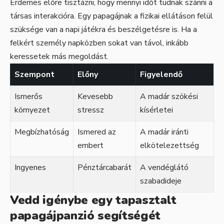
Érdemes előre tisztázni, hogy mennyi időt tudnak szánni a
társas interakcióra. Egy papagájnak a fizikai ellátáson felül
szüksége van a napi játékra és beszélgetésre is. Ha a
felkért személy napközben sokat van távol, inkább
keressetek más megoldást.
Szempont
Előny
Figyelendő
Ismerős
Kevesebb
A madár szökési
környezet
stressz
kísérletei
Megbízhatóság
Ismered az
A madár iránti
embert
elkötelezettség
Ingyenes
Pénztárcabarát
A vendéglátó
szabadideje
Vedd igénybe egy tapasztalt
papagájpanzió segítségét