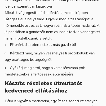
szorongás esetén. A környezet is kifejezetten a madarak
igényei szerint van kialakítva.
Mielőtt véglegesítenéd a döntést, mindenképpen
látogass el a helyszínre. Figyeld meg a tisztaságot, a
hőmérsékletet és azt, hogyan bánnak a többi madárral. A
jó panzióban a gondozók nem csupán etetik a vendégeket,
hanem foglalkoznak is velük.
Ellenőrizd a referenciákat más gazdiktól.
Kérdezd meg, milyen vészhelyzeti protokolljuk van
egy esetleges betegségnél.
Győződj meg arról, hogy a karanténszabályok
megfelelőek-e a fertőzések elkerülésére.
Készíts részletes útmutatót
kedvenced ellátásához
Bárki is vigyáz a madaradra, egy írásos segédlet aranyat