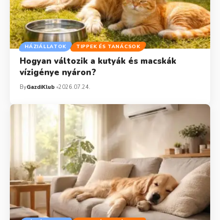
HÁZIÁLLATOK
TIPPEK ÉS TANÁCSOK
Hogyan változik a kutyák és macskák
vízigénye nyáron?
By
GazdiKlub
2026.07.24.