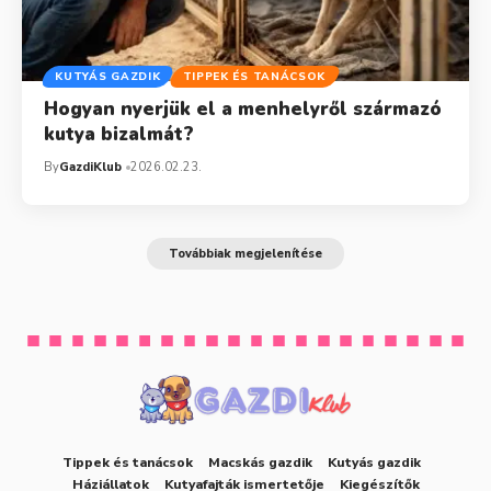
KUTYÁS GAZDIK
TIPPEK ÉS TANÁCSOK
Hogyan nyerjük el a menhelyről származó
kutya bizalmát?
By
GazdiKlub
2026.02.23.
Továbbiak megjelenítése
Tippek és tanácsok
Macskás gazdik
Kutyás gazdik
Háziállatok
Kutyafajták ismertetője
Kiegészítők