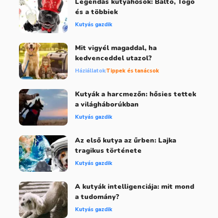
Legendás kutyahősök: Balto, Togo
és a többiek
Kutyás gazdik
Mit vigyél magaddal, ha
kedvenceddel utazol?
Háziállatok
Tippek és tanácsok
Kutyák a harcmezőn: hősies tettek
a világháborúkban
Kutyás gazdik
Az első kutya az űrben: Lajka
tragikus története
Kutyás gazdik
A kutyák intelligenciája: mit mond
a tudomány?
Kutyás gazdik