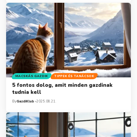
MACSKÁS GAZDIK
TIPPEK ÉS TANÁCSOK
5 fontos dolog, amit minden gazdinak
tudnia kell
By
GazdiKlub
2025.08.21.