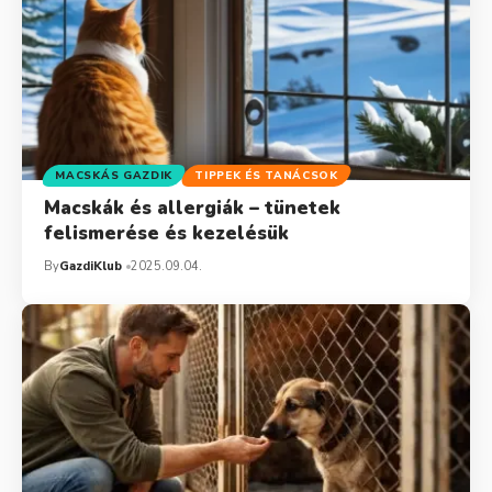
MACSKÁS GAZDIK
TIPPEK ÉS TANÁCSOK
Macskák és allergiák – tünetek
felismerése és kezelésük
By
GazdiKlub
2025.09.04.