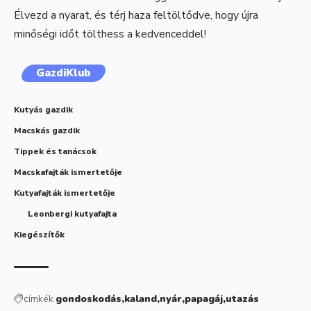
Élvezd a nyarat, és térj haza feltöltődve, hogy újra
minőségi időt tölthess a kedvenceddel!
GazdiKlub
Kutyás gazdik
Macskás gazdik
Tippek és tanácsok
Macskafajták ismertetője
Kutyafajták ismertetője
Leonbergi kutyafajta
Kiegészítők
címkék
gondoskodás
kaland
nyár
papagáj
utazás