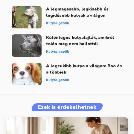
A legmagasabb, legkisebb és
legidősebb kutyák a világon
Kutyás gazdik
Különleges kutyafajták, amikről
talán még nem hallottál
Kutyás gazdik
A legcukibb kutya a világon: Boo és
a többiek
Kutyás gazdik
Ezek is érdekelhetnek