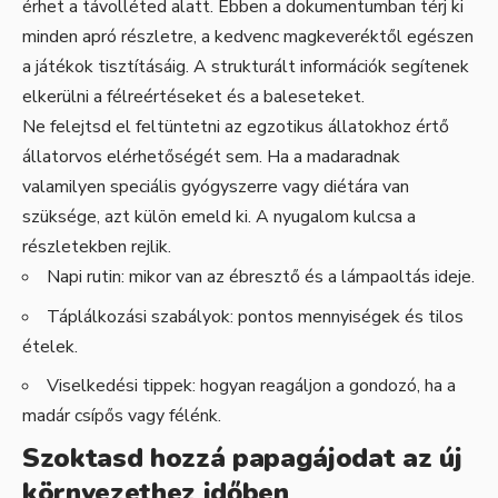
érhet a távolléted alatt. Ebben a dokumentumban térj ki
minden apró részletre, a kedvenc magkeveréktől egészen
a játékok tisztításáig. A strukturált információk segítenek
elkerülni a félreértéseket és a baleseteket.
Ne felejtsd el feltüntetni az egzotikus állatokhoz értő
állatorvos elérhetőségét sem. Ha a madaradnak
valamilyen speciális gyógyszerre vagy diétára van
szüksége, azt külön emeld ki. A nyugalom kulcsa a
részletekben rejlik.
Napi rutin: mikor van az ébresztő és a lámpaoltás ideje.
Táplálkozási szabályok: pontos mennyiségek és tilos
ételek.
Viselkedési tippek: hogyan reagáljon a gondozó, ha a
madár csípős vagy félénk.
Szoktasd hozzá papagájodat az új
környezethez időben