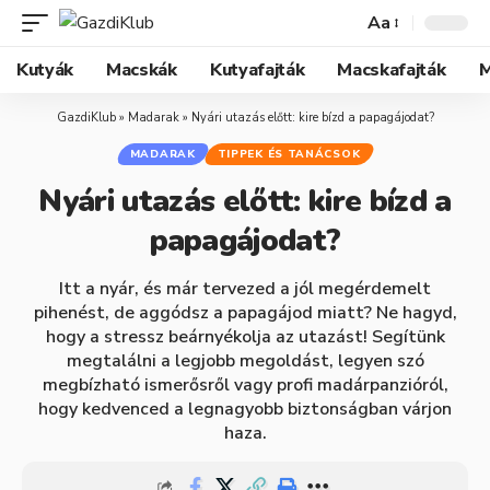
Aa
Kutyák
Macskák
Kutyafajták
Macskafajták
M
GazdiKlub
»
Madarak
»
Nyári utazás előtt: kire bízd a papagájodat?
MADARAK
TIPPEK ÉS TANÁCSOK
Nyári utazás előtt: kire bízd a
papagájodat?
Itt a nyár, és már tervezed a jól megérdemelt
pihenést, de aggódsz a papagájod miatt? Ne hagyd,
hogy a stressz beárnyékolja az utazást! Segítünk
megtalálni a legjobb megoldást, legyen szó
megbízható ismerősről vagy profi madárpanzióról,
hogy kedvenced a legnagyobb biztonságban várjon
haza.