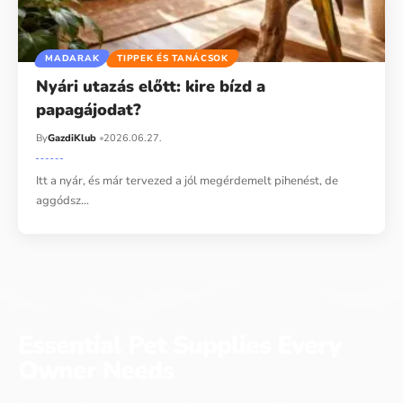
MADARAK
TIPPEK ÉS TANÁCSOK
Nyári utazás előtt: kire bízd a
papagájodat?
By
GazdiKlub
2026.06.27.
Itt a nyár, és már tervezed a jól megérdemelt pihenést, de
aggódsz…
Essential Pet Supplies Every
Owner Needs