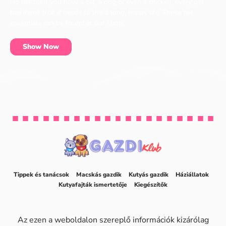
No matter if you have a cat, a dog or even a chicken, every pet
has items that it needs to live a long, happy life. These pet
essentials can be found at our shop.
Show Now
Tippek és tanácsok
Macskás gazdik
Kutyás gazdik
Háziállatok
Kutyafajták ismertetője
Kiegészítők
Az ezen a weboldalon szereplő információk kizárólag