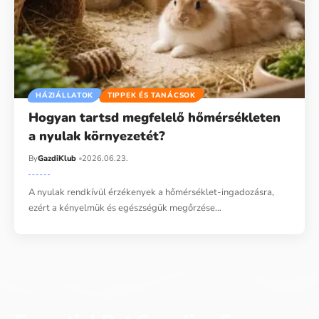
HÁZIÁLLATOK
TIPPEK ÉS TANÁCSOK
Hogyan tartsd megfelelő hőmérsékleten
a nyulak környezetét?
By
GazdiKlub
2026.06.23.
A nyulak rendkívül érzékenyek a hőmérséklet-ingadozásra,
ezért a kényelmük és egészségük megőrzése…