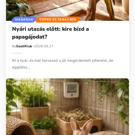
MADARAK
TIPPEK ÉS TANÁCSOK
Nyári utazás előtt: kire bízd a
papagájodat?
By
GazdiKlub
2026.06.27.
Itt a nyár, és már tervezed a jól megérdemelt pihenést, de
aggódsz…