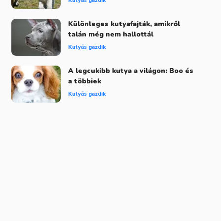
Kutyás gazdik
Különleges kutyafajták, amikről
talán még nem hallottál
Kutyás gazdik
A legcukibb kutya a világon: Boo és
a többiek
Kutyás gazdik