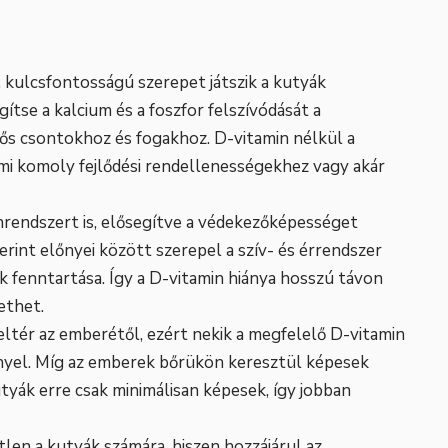
 kulcsfontosságú szerepet játszik a kutyák
ítse a kalcium és a foszfor felszívódását a
ős csontokhoz és fogakhoz. D-vitamin nélkül a
mi komoly fejlődési rendellenességekhez vagy akár
rendszert is, elősegítve a védekezőképességet
erint előnyei között szerepel a szív- és érrendszer
k fenntartása. Így a D-vitamin hiánya hosszú távon
ethet.
ltér az emberétől, ezért nekik a megfelelő D-vitamin
nyel. Míg az emberek bőrükön keresztül képesek
kutyák erre csak minimálisan képesek, így jobban
len a kutyák számára, hiszen hozzájárul az