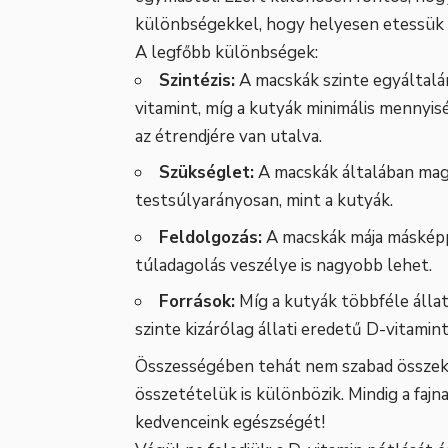
különbségekkel, hogy helyesen etessük 
A legfőbb különbségek:
Szintézis:
A macskák szinte egyáltalá
vitamint, míg a kutyák minimális mennyis
az étrendjére van utalva.
Szükséglet:
A macskák általában mag
testsúlyarányosan, mint a kutyák.
Feldolgozás:
A macskák mája másképp 
túladagolás veszélye is nagyobb lehet.
Források:
Míg a kutyák többféle állati
szinte kizárólag állati eredetű D-vitamin
Összességében tehát nem szabad összeke
összetételük is különbözik. Mindig a fajn
kedvenceink egészségét!