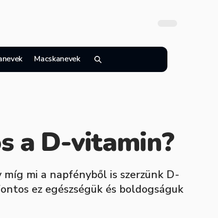
anevek
Macskanevek
s a D-vitamin?
 míg mi a napfényből is szerzünk D-
 fontos ez egészségük és boldogságuk