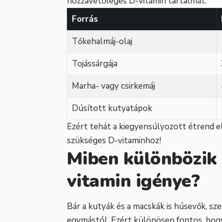
hozzávetőleges D-vitamin tartalmát:
Forrás
Tőkehalmáj-olaj
Tojássárgája
Marha- vagy csirkemáj
Dúsított kutyatápok
Ezért tehát a kiegyensúlyozott étrend 
szükséges D-vitaminhoz!
Miben különbözik 
vitamin igénye?
Bár a kutyák és a macskák is húsevők, sz
egymástól. Ezért különösen fontos, hogy