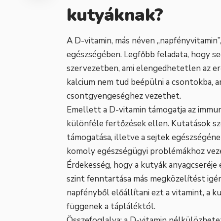
kutyáknak?
A D-vitamin, más néven „napfényvitamin”,
egészségében. Legfőbb feladata, hogy seg
szervezetben, ami elengedhetetlen az er
kalcium nem tud beépülni a csontokba, a
csontgyengeséghez vezethet.
Emellett a D-vitamin támogatja az immun
különféle fertőzések ellen. Kutatások sz
támogatása, illetve a sejtek egészségéne
komoly egészségügyi problémákhoz vez
Érdekesség, hogy a kutyák anyagcseréje e
szint fenntartása más megközelítést igé
napfényből előállítani ezt a vitamint, a 
függenek a tápláléktól.
Összefoglalva: a D-vitamin nélkülözhetet