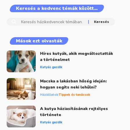
Keresés a kedvenc témák között…
Mások ezt olvasták
Híres kutyák, akik megváltoztatták
a történelmet
Kutyás gazdik
Macska a lakásban hőség idején:
hogyan segíts neki lehűlni?
Háziállatok
Tippek és tanácsok
A kutya háziasításának rejtélyes
története
Kutyás gazdik