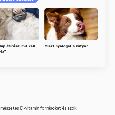
hip átírása: mit kell
Miért nyalogat a kutya?
óla?
természetes D-vitamin forrásokat és azok