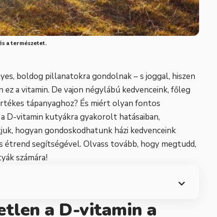
 és a természetet.
es, boldog pillanatokra gondolnak – s joggal, hiszen
 ez a vitamin. De vajon négylábú kedvenceink, főleg
értékes tápanyaghoz? És miért olyan fontos
a D-vitamin kutyákra gyakorolt hatásaiban,
tjuk, hogyan gondoskodhatunk házi kedvenceink
s étrend segítségével. Olvass tovább, hogy megtudd,
tyák számára!
etlen a D-vitamin a