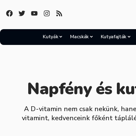
Kutyák
Macskák
Kutyafajták
Napfény és ku
A D-vitamin nem csak nekünk, hanem
vitamint, kedvenceink főként táplál