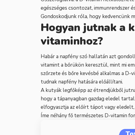
egészséges csontozat, immunrendszer és
Gondoskodjunk róla, hogy kedvencünk me
Hogyan jutnak a k
vitaminhoz?
Habár a napfény szó hallatán azt gondo
vitamint a bőrükön keresztül, mint mi em
szőrzete és bőre kevésbé alkalmas a D-vi
tudnak napfény hatására előállítani.
A kutyák legfőképp az étrendjükből jutn
hogy a tápanyagban gazdag eledel tartalm
elfogyasztja az előírt tápot vagy eledelt
Íme néhány fő természetes D-vitamin for
To