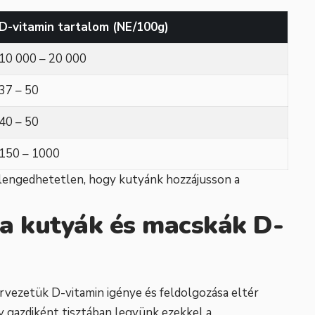
D-vitamin tartalom (NE/100g)
10 000 – 20 000
37 – 50
40 – 50
150 – 1000
elengedhetetlen, hogy kutyánk hozzájusson a
a kutyák és macskák D-
ervezetük D-vitamin igénye és feldolgozása eltér
 gazdiként tisztában legyünk ezekkel a