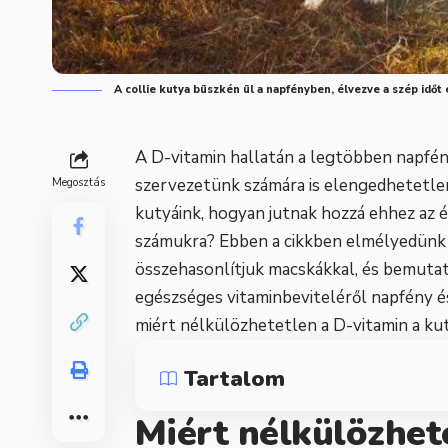
A collie kutya büszkén ül a napfényben, élvezve a szép időt
A D-vitamin hallatán a legtöbben napfény
szervezetünk számára is elengedhetetlen
Megosztás
kutyáink, hogyan jutnak hozzá ehhez az 
számukra? Ebben a cikkben elmélyedünk 
összehasonlítjuk macskákkal, és bemuta
egészséges vitaminbeviteléről napfény é
miért nélkülözhetetlen a D-vitamin a ku
Tartalom
Miért nélkülözhet