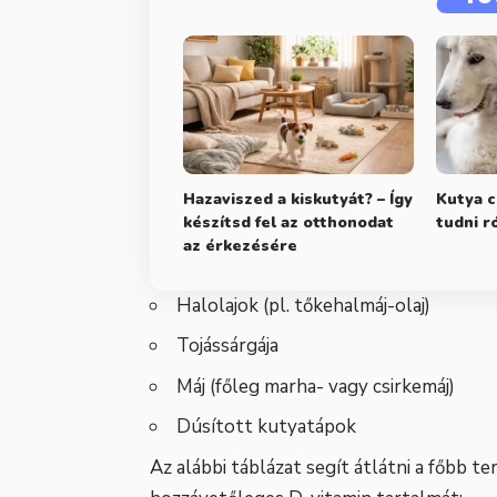
Hazaviszed a kiskutyát? – Így
Kutya c
készítsd fel az otthonodat
tudni r
az érkezésére
Halolajok (pl. tőkehalmáj-olaj)
Tojássárgája
Máj (főleg marha- vagy csirkemáj)
Dúsított kutyatápok
Az alábbi táblázat segít átlátni a főbb 