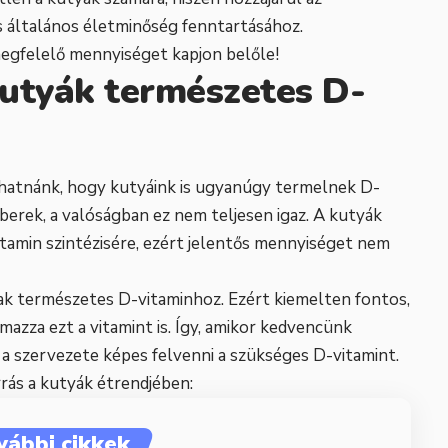
 általános életminőség fenntartásához.
gfelelő mennyiséget kapjon belőle!
utyák természetes D-
lhatnánk, hogy kutyáink is ugyanúgy termelnek D-
berek, a valóságban ez nem teljesen igaz. A kutyák
tamin szintézisére, ezért jelentős mennyiséget nem
ak természetes D-vitaminhoz. Ezért kiemelten fontos,
azza ezt a vitamint is. Így, amikor kedvencünk
, a szervezete képes felvenni a szükséges D-vitamint.
rás a kutyák étrendjében:
vábbi cikkek