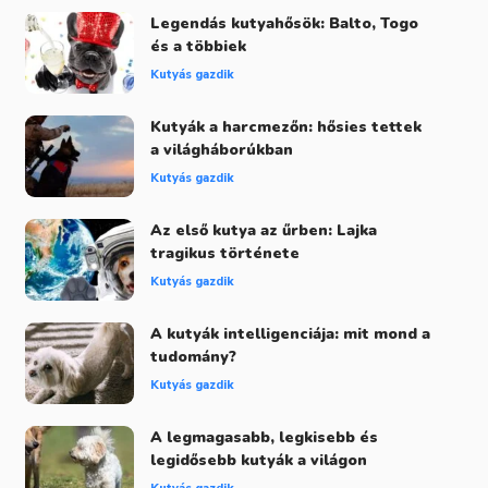
Legendás kutyahősök: Balto, Togo
és a többiek
Kutyás gazdik
Kutyák a harcmezőn: hősies tettek
a világháborúkban
Kutyás gazdik
Az első kutya az űrben: Lajka
tragikus története
Kutyás gazdik
A kutyák intelligenciája: mit mond a
tudomány?
Kutyás gazdik
A legmagasabb, legkisebb és
legidősebb kutyák a világon