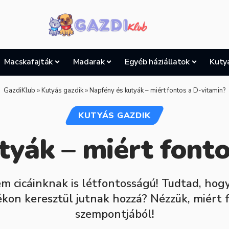
Macskafajták
Madarak
Egyéb háziállatok
Kuty
GazdiKlub
»
Kutyás gazdik
»
Napfény és kutyák – miért fontos a D-vitamin?
KUTYÁS GAZDIK
tyák – miért fonto
 cicáinknak is létfontosságú! Tudtad, hogy
ékon keresztül jutnak hozzá? Nézzük, miért
szempontjából!