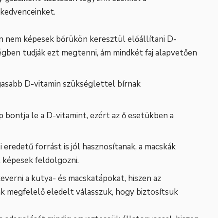
kedvenceinket.
n nem képesek bőrükön keresztül előállítani D-
égben tudják ezt megtenni, ám mindkét faj alapvetően
asabb D-vitamin szükséglettel bírnak
bontja le a D-vitamint, ezért az ő esetükben a
 eredetű forrást is jól hasznosítanak, a macskák
t képesek feldolgozni.
verni a kutya- és macskatápokat, hiszen az
ak megfelelő eledelt válasszuk, hogy biztosítsuk