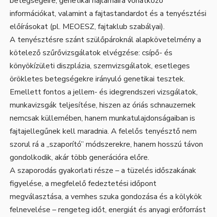
betegségeire, genetikai hajlamaira vonatkozó
információkat, valamint a fajtastandardot és a tenyésztési
előírásokat (pl. MEOESZ, fajtaklub szabályai).
A tenyésztésre szánt szülőpároknál alapkövetelmény a
kötelező szűrővizsgálatok elvégzése: csípő- és
könyökízületi diszplázia, szemvizsgálatok, esetleges
örökletes betegségekre irányuló genetikai tesztek.
Emellett fontos a jellem- és idegrendszeri vizsgálatok,
munkavizsgák teljesítése, hiszen az óriás schnauzernek
nemcsak küllemében, hanem munkatulajdonságaiban is
fajtajellegűnek kell maradnia. A felelős tenyésztő nem
szorul rá a „szaporító” módszerekre, hanem hosszú távon
gondolkodik, akár több generációra előre.
A szaporodás gyakorlati része – a tüzelés időszakának
figyelése, a megfelelő fedeztetési időpont
megválasztása, a vemhes szuka gondozása és a kölykök
felnevelése – rengeteg időt, energiát és anyagi erőforrást