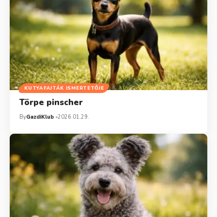
KUTYAFAJTÁK ISMERTETŐJE
Törpe pinscher
By
GazdiKlub
2026.01.29.