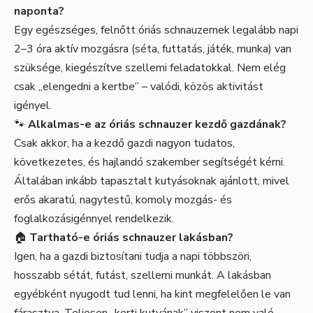
naponta?
Egy egészséges, felnőtt óriás schnauzernek legalább napi
2–3 óra aktív mozgásra (séta, futtatás, játék, munka) van
szüksége, kiegészítve szellemi feladatokkal. Nem elég
csak „elengedni a kertbe” – valódi, közös aktivitást
igényel.
🐾
Alkalmas-e az óriás schnauzer kezdő gazdának?
Csak akkor, ha a kezdő gazdi nagyon tudatos,
következetes, és hajlandó szakember segítségét kérni.
Általában inkább tapasztalt kutyásoknak ajánlott, mivel
erős akaratú, nagytestű, komoly mozgás- és
foglalkozásigénnyel rendelkezik.
🏠
Tartható-e óriás schnauzer lakásban?
Igen, ha a gazdi biztosítani tudja a napi többszöri,
hosszabb sétát, futást, szellemi munkát. A lakásban
egyébként nyugodt tud lenni, ha kint megfelelően le van
fárasztva. Teljesen „kerti kutyának” viszont nem való.