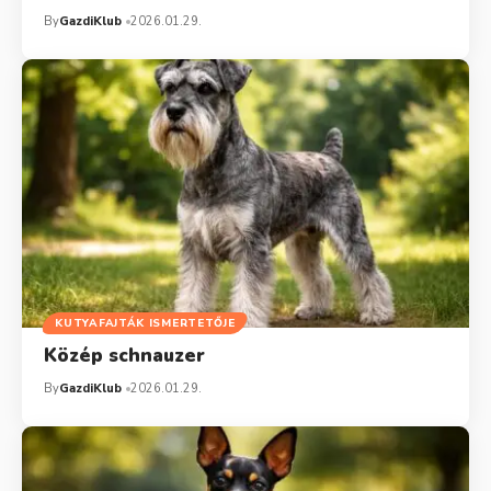
By
GazdiKlub
2026.01.29.
KUTYAFAJTÁK ISMERTETŐJE
Közép schnauzer
By
GazdiKlub
2026.01.29.