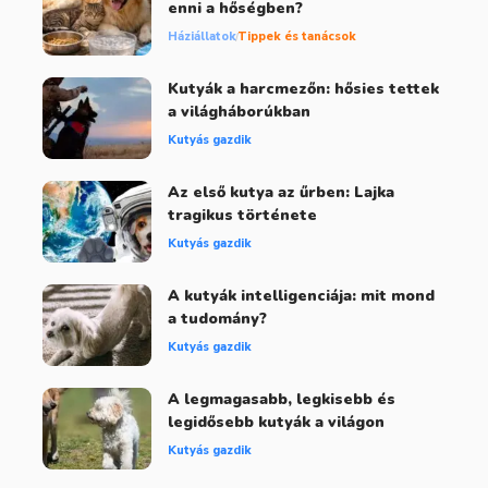
enni a hőségben?
Háziállatok
Tippek és tanácsok
Kutyák a harcmezőn: hősies tettek
a világháborúkban
Kutyás gazdik
Az első kutya az űrben: Lajka
tragikus története
Kutyás gazdik
A kutyák intelligenciája: mit mond
a tudomány?
Kutyás gazdik
A legmagasabb, legkisebb és
legidősebb kutyák a világon
Kutyás gazdik