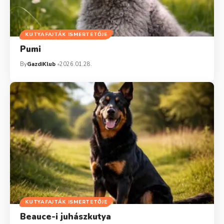
KUTYAFAJTÁK ISMERTETŐJE
Pumi
By
GazdiKlub
2026.01.28.
KUTYAFAJTÁK ISMERTETŐJE
Beauce-i juhászkutya