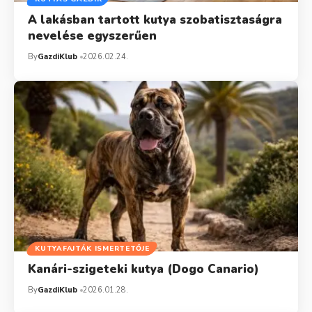
A lakásban tartott kutya szobatisztaságra
nevelése egyszerűen
By
GazdiKlub
2026.02.24.
KUTYAFAJTÁK ISMERTETŐJE
Kanári-szigeteki kutya (Dogo Canario)
By
GazdiKlub
2026.01.28.