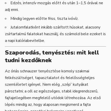
Edzés, intenzív mozgás előtt és után 1–1,5 órával ne
adj enni.
Mindig legyen előtte friss, tiszta ivóvíz.
Jutalomfalatként inkább szárított húsokat, alacsony
zsírtartalmú falatokat használj, és számold bele ezeket is
a napi kalóriabevitelbe.
Szaporodás, tenyésztés: mit kell
tudni kezdőknek
Az óriás schnauzer tenyésztése komoly szakmai
felkészültséget, tapasztalatot és felelősségteljes
szemléletet igényel. Nem elég „szép” kutyákat
pároztatni; a cél az egészséges, stabil idegrendszerű,
fajtajellegében megfelelő utódok létrehozása. Az első
lépés mindig az, hogy alaposan megismerd a fajta