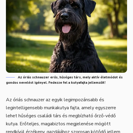
Az óriás schnauzer erős, hűséges társ, mely aktív életmódot és
gondos nevelést igényel. Fedezze fel a kutyafajta jellemzőit!
Az óriás schnauzer az egyik legimpozánsabb és
legintelligensebb munkakutya fajta, amely egyszerre
lehet hűséges családi társ és megbízható őrző-védő
kutya. Erőteljes, magabiztos megjelenése mögött
rendkívül érzékeny, gazdájához szorosan kötődő jellem