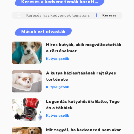
Keresés a kedvenc témák között…
Mások ezt olvasták
Híres kutyák, akik megváltoztatták
a történelmet
Kutyás gazdik
A kutya háziasításának rejtélyes
története
Kutyás gazdik
Legendás kutyahősök: Balto, Togo
és a többiek
Kutyás gazdik
Mit tegyél, ha kedvenced nem akar