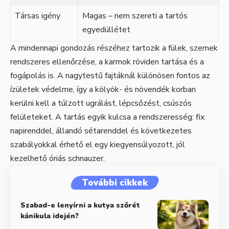
Társas igény
Magas – nem szereti a tartós
egyedüllétet
A mindennapi gondozás részéhez tartozik a fülek, szemek
rendszeres ellenőrzése, a karmok röviden tartása és a
fogápolás is. A nagytestű fajtáknál különösen fontos az
ízületek védelme, így a kölyök- és növendék korban
kerülni kell a túlzott ugrálást, lépcsőzést, csúszós
felületeket. A tartás egyik kulcsa a rendszeresség: fix
napirenddel, állandó sétarenddel és következetes
szabályokkal érhető el egy kiegyensúlyozott, jól
kezelhető óriás schnauzer.
További cikkek
Szabad-e lenyírni a kutya szőrét
kánikula idején?