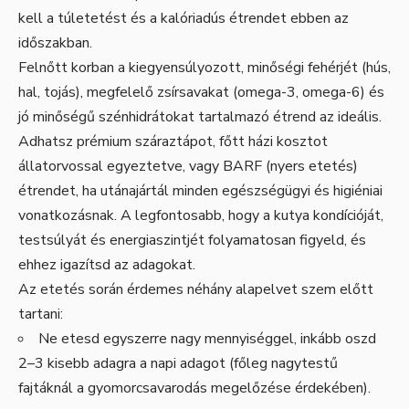
kell a túletetést és a kalóriadús étrendet ebben az
időszakban.
Felnőtt korban a kiegyensúlyozott, minőségi fehérjét (hús,
hal, tojás), megfelelő zsírsavakat (omega-3, omega-6) és
jó minőségű szénhidrátokat tartalmazó étrend az ideális.
Adhatsz prémium száraztápot, főtt házi kosztot
állatorvossal egyeztetve, vagy BARF (nyers etetés)
étrendet, ha utánajártál minden egészségügyi és higiéniai
vonatkozásnak. A legfontosabb, hogy a kutya kondícióját,
testsúlyát és energiaszintjét folyamatosan figyeld, és
ehhez igazítsd az adagokat.
Az etetés során érdemes néhány alapelvet szem előtt
tartani:
Ne etesd egyszerre nagy mennyiséggel, inkább oszd
2–3 kisebb adagra a napi adagot (főleg nagytestű
fajtáknál a gyomorcsavarodás megelőzése érdekében).