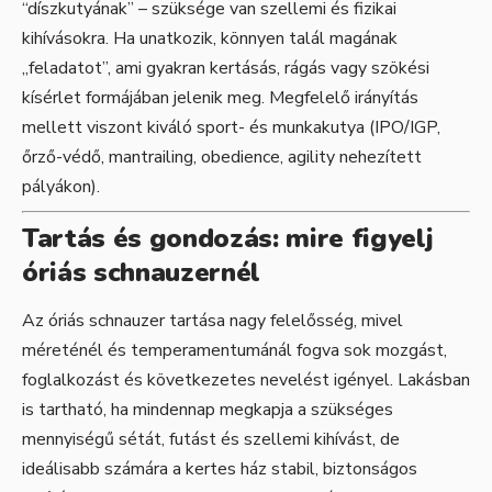
“díszkutyának” – szüksége van szellemi és fizikai
kihívásokra. Ha unatkozik, könnyen talál magának
„feladatot”, ami gyakran kertásás, rágás vagy szökési
kísérlet formájában jelenik meg. Megfelelő irányítás
mellett viszont kiváló sport- és munkakutya (IPO/IGP,
őrző-védő, mantrailing, obedience, agility nehezített
pályákon).
Tartás és gondozás: mire figyelj
óriás schnauzernél
Az óriás schnauzer tartása nagy felelősség, mivel
méreténél és temperamentumánál fogva sok mozgást,
foglalkozást és következetes nevelést igényel. Lakásban
is tartható, ha mindennap megkapja a szükséges
mennyiségű sétát, futást és szellemi kihívást, de
ideálisabb számára a kertes ház stabil, biztonságos