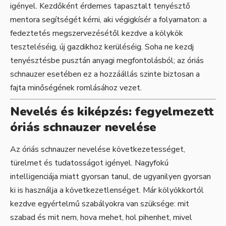
igényel. Kezdőként érdemes tapasztalt tenyésztő
mentora segítségét kérni, aki végigkísér a folyamaton: a
fedeztetés megszervezésétől kezdve a kölykök
teszteléséig, új gazdikhoz kerüléséig. Soha ne kezdj
tenyésztésbe pusztán anyagi megfontolásból; az óriás
schnauzer esetében ez a hozzáállás szinte biztosan a
fajta minőségének romlásához vezet.
Nevelés és kiképzés: fegyelmezett
óriás schnauzer nevelése
Az óriás schnauzer nevelése következetességet,
türelmet és tudatosságot igényel. Nagyfokú
intelligenciája miatt gyorsan tanul, de ugyanilyen gyorsan
ki is használja a következetlenséget. Már kölyökkortól
kezdve egyértelmű szabályokra van szüksége: mit
szabad és mit nem, hova mehet, hol pihenhet, mivel