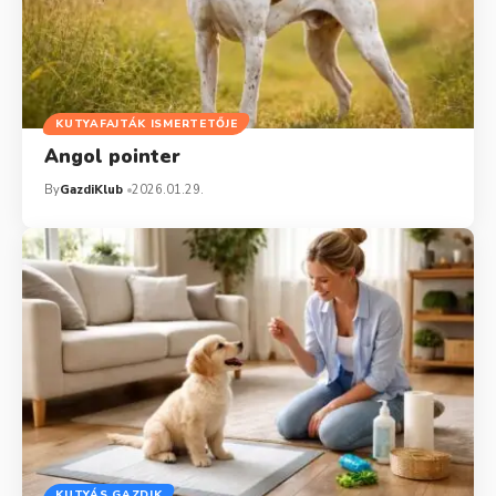
KUTYAFAJTÁK ISMERTETŐJE
Angol pointer
By
GazdiKlub
2026.01.29.
KUTYÁS GAZDIK