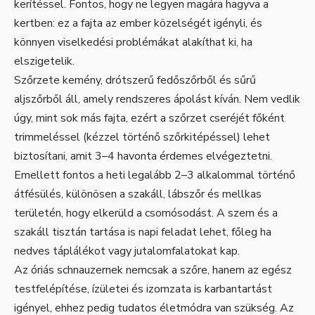
kerítéssel. Fontos, hogy ne legyen magára hagyva a
kertben: ez a fajta az ember közelségét igényli, és
könnyen viselkedési problémákat alakíthat ki, ha
elszigetelik.
Szőrzete kemény, drótszerű fedőszőrből és sűrű
aljszőrből áll, amely rendszeres ápolást kíván. Nem vedlik
úgy, mint sok más fajta, ezért a szőrzet cseréjét főként
trimmeléssel (kézzel történő szőrkitépéssel) lehet
biztosítani, amit 3–4 havonta érdemes elvégeztetni.
Emellett fontos a heti legalább 2–3 alkalommal történő
átfésülés, különösen a szakáll, lábszőr és mellkas
területén, hogy elkerüld a csomósodást. A szem és a
szakáll tisztán tartása is napi feladat lehet, főleg ha
nedves táplálékot vagy jutalomfalatokat kap.
Az óriás schnauzernek nemcsak a szőre, hanem az egész
testfelépítése, ízületei és izomzata is karbantartást
igényel, ehhez pedig tudatos életmódra van szükség. Az