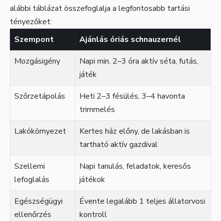
alábbi táblázat összefoglalja a legfontosabb tartási
tényezőket:
Szempont
Ajánlás óriás schnauzernél
Mozgásigény
Napi min. 2–3 óra aktív séta, futás,
játék
Szőrzetápolás
Heti 2–3 fésülés, 3–4 havonta
trimmelés
Lakókörnyezet
Kertes ház előny, de lakásban is
tartható aktív gazdival
Szellemi
Napi tanulás, feladatok, keresős
lefoglalás
játékok
Egészségügyi
Évente legalább 1 teljes állatorvosi
ellenőrzés
kontroll