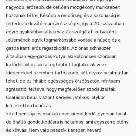
nagyobb, erősebb, de kellően mozgékony munkaebet
hozzanak létre. Később a rendőrség és a katonaság is
felfedezte kiváló munkakészségét, így a 20. században
egyre gyakrabban alkalmazták szolgálati kutyaként.
Jellemének egyik legmarkánsabb vonása a hűség és a
gazda iránti erős ragaszkodás. Az óriás schnauzer
általában egy-gazdás kutya, aki különösen szorosan
kötődik ahhoz, aki a legtöbbet foglalkozik vele.
Idegenekkel szemben tartózkodó, sőt olykor bizalmatlan
lehet, de ez inkább egészséges őrzőösztön, mintsem
agresszió, feltéve, hogy megfelelően szocializálták.
Családon belül viszont kedves, játékos, olykor
kifejezetten bohókás.
Intelligenciája és munkakedve kiemelkedő: gyorsan tanul,
de önálló gondolkodásra is hajlamos, ami egyszerre előny
és kihívás. Nem való passzív, kanapén heverő