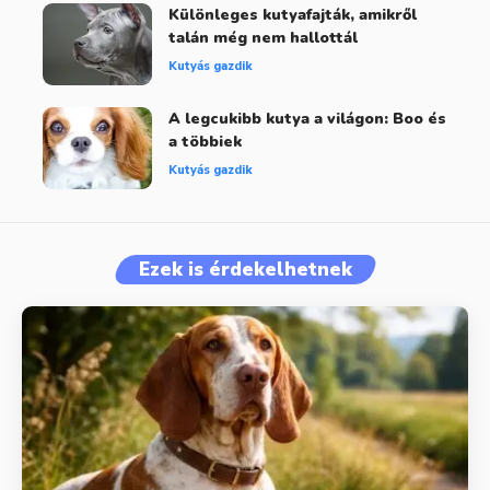
Különleges kutyafajták, amikről
talán még nem hallottál
Kutyás gazdik
A legcukibb kutya a világon: Boo és
a többiek
Kutyás gazdik
Ezek is érdekelhetnek