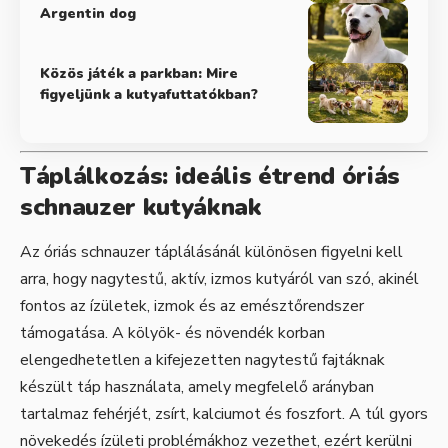
Argentin dog
Közös játék a parkban: Mire
figyeljünk a kutyafuttatókban?
Táplálkozás: ideális étrend óriás
schnauzer kutyáknak
Az óriás schnauzer táplálásánál különösen figyelni kell
arra, hogy nagytestű, aktív, izmos kutyáról van szó, akinél
fontos az ízületek, izmok és az emésztőrendszer
támogatása. A kölyök- és növendék korban
elengedhetetlen a kifejezetten nagytestű fajtáknak
készült táp használata, amely megfelelő arányban
tartalmaz fehérjét, zsírt, kalciumot és foszfort. A túl gyors
növekedés ízületi problémákhoz vezethet, ezért kerülni