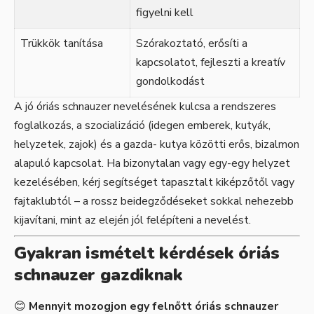
figyelni kell
Trükkök tanítása
Szórakoztató, erősíti a
kapcsolatot, fejleszti a kreatív
gondolkodást
A jó óriás schnauzer nevelésének kulcsa a rendszeres
foglalkozás, a szocializáció (idegen emberek, kutyák,
helyzetek, zajok) és a gazda- kutya közötti erős, bizalmon
alapuló kapcsolat. Ha bizonytalan vagy egy-egy helyzet
kezelésében, kérj segítséget tapasztalt kiképzőtől vagy
fajtaklubtól – a rossz beidegződéseket sokkal nehezebb
kijavítani, mint az elején jól felépíteni a nevelést.
Gyakran ismételt kérdések óriás
schnauzer gazdiknak
😊
Mennyit mozogjon egy felnőtt óriás schnauzer