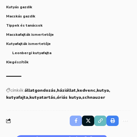
Kutyás gazdik
Macskás gazdik
Tippek és tanácsok
Macskafajták ismertetője
Kutyafajták ismertetője
Leonbergi kutyafajta
Kiegészítők
címkék
állatgondozás
háziállat
kedvenc
kutya
kutyafajta
kutyatartás
óriás kutya
schnauzer