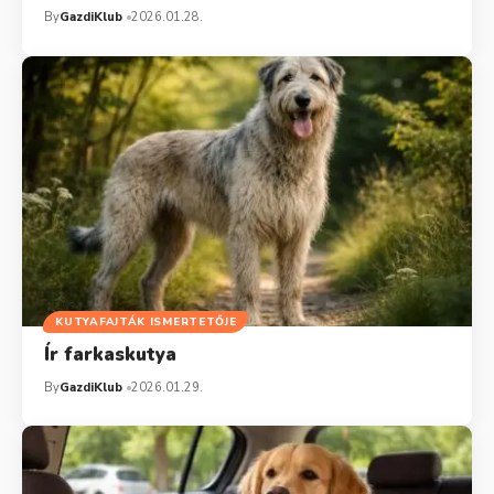
By
GazdiKlub
2026.01.28.
KUTYAFAJTÁK ISMERTETŐJE
Ír farkaskutya
By
GazdiKlub
2026.01.29.