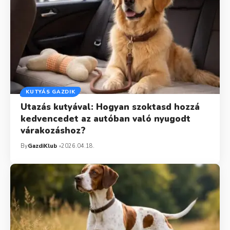
KUTYÁS GAZDIK
Utazás kutyával: Hogyan szoktasd hozzá
kedvencedet az autóban való nyugodt
várakozáshoz?
By
GazdiKlub
2026.04.18.