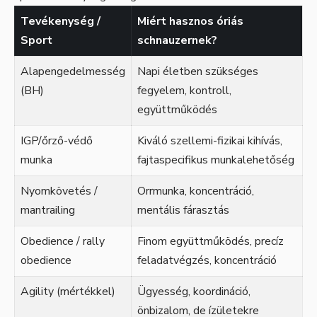
Tevékenység /
Miért hasznos óriás
Sport
schnauzernek?
Alapengedelmesség
Napi életben szükséges
(BH)
fegyelem, kontroll,
együttműködés
IGP/őrző-védő
Kiváló szellemi-fizikai kihívás,
munka
fajtaspecifikus munkalehetőség
Nyomkövetés /
Orrmunka, koncentráció,
mantrailing
mentális fárasztás
Obedience / rally
Finom együttműködés, precíz
obedience
feladatvégzés, koncentráció
Agility (mértékkel)
Ügyesség, koordináció,
önbizalom, de ízületekre