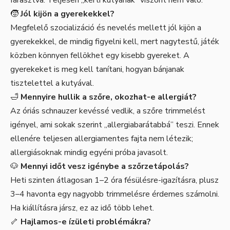
🧒
Jól kijön a gyerekekkel?
Megfelelő szocializáció és nevelés mellett jól kijön a
gyerekekkel, de mindig figyelni kell, mert nagytestű, játék
közben könnyen fellökhet egy kisebb gyereket. A
gyerekeket is meg kell tanítani, hogyan bánjanak
tisztelettel a kutyával.
🛁
Mennyire hullik a szőre, okozhat-e allergiát?
Az óriás schnauzer kevéssé vedlik, a szőre trimmelést
igényel, ami sokak szerint „allergiabarátabbá” teszi. Ennek
ellenére teljesen allergiamentes fajta nem létezik;
allergiásoknak mindig egyéni próba javasolt.
🐶
Mennyi időt vesz igénybe a szőrzetápolás?
Heti szinten átlagosan 1–2 óra fésülésre-igazításra, plusz
3–4 havonta egy nagyobb trimmelésre érdemes számolni.
Ha kiállításra jársz, ez az idő több lehet.
🦴
Hajlamos-e ízületi problémákra?