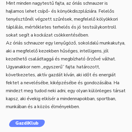
Mint minden nagytestű fajta, az óriás schnauzer is
hajlamos lehet csípő- és könyökdiszpláziára. Felelős
tenyésztőnél végzett szűrések, megfelelő kölyökkori
táplálás, mértékletes terhelés és jó testsúlykontroll
sokat segít a kockázat csökkentésében.
Az óriás schnauzer egy lenyűgöző, sokoldalú munkakutya,
aki a megfelelő kezekben hűséges, intelligens, jól
kezelhető családtaggá és megbízható őrzővé válhat.
Ugyanakkor nem „egyszerű” fajta: határozott,
következetes, aktív gazdát kíván, aki időt és energiát
fektet a nevelésébe, kiképzésébe és gondozásába. Ha
mindezt meg tudod neki adni, egy olyan különleges társat
kapsz, aki évekig elkísér a mindennapokban, sportban,
munkában és a közös élményekben.
GazdiKlub