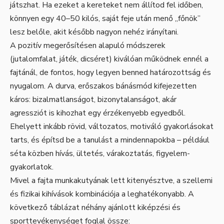
játszhat. Ha ezeket a kereteket nem állítod fel időben,
könnyen egy 40–50 kilós, saját feje után menő „főnök”
lesz belőle, akit később nagyon nehéz irányítani.
A pozitív megerősítésen alapuló módszerek
(jutalomfalat, játék, dicséret) kiválóan működnek ennél a
fajtánál, de fontos, hogy legyen benned határozottság és
nyugalom. A durva, erőszakos bánásmód kifejezetten
káros: bizalmatlanságot, bizonytalanságot, akár
agressziót is kihozhat egy érzékenyebb egyedből.
Ehelyett inkább rövid, változatos, motiváló gyakorlásokat
tarts, és építsd be a tanulást a mindennapokba – például
séta közben hívás, ültetés, várakoztatás, figyelem-
gyakorlatok.
Mivel a fajta munkakutyának lett kitenyésztve, a szellemi
és fizikai kihívások kombinációja a leghatékonyabb. A
következő táblázat néhány ajánlott kiképzési és
sporttevékenységet foglal össze: