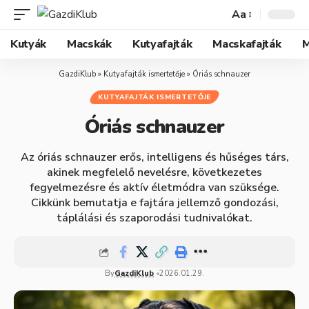
Aa
Kutyák
Macskák
Kutyafajták
Macskafajták
M
GazdiKlub
»
Kutyafajták ismertetője
»
Óriás schnauzer
KUTYAFAJTÁK ISMERTETŐJE
Óriás schnauzer
Az óriás schnauzer erős, intelligens és hűséges társ,
akinek megfelelő nevelésre, következetes
fegyelmezésre és aktív életmódra van szüksége.
Cikkünk bemutatja e fajtára jellemző gondozási,
táplálási és szaporodási tudnivalókat.
By
GazdiKlub
2026.01.29.