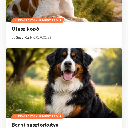
KUTYAFAJTÁK ISMERTETŐJE
Olasz kopó
By
GazdiKlub
2026.01.29.
KUTYAFAJTÁK ISMERTETŐJE
Berni pásztorkutya