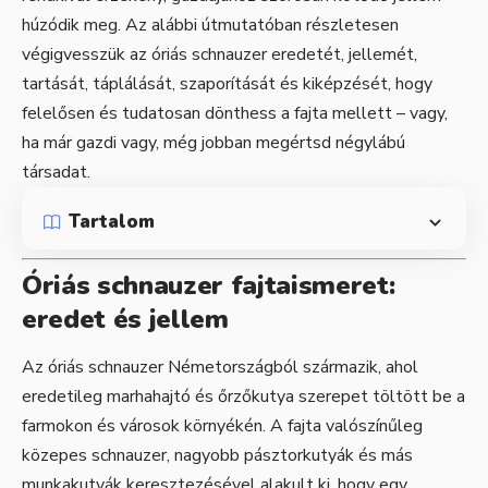
húzódik meg. Az alábbi útmutatóban részletesen
végigvesszük az óriás schnauzer eredetét, jellemét,
tartását, táplálását, szaporítását és kiképzését, hogy
felelősen és tudatosan dönthess a fajta mellett – vagy,
ha már gazdi vagy, még jobban megértsd négylábú
társadat.
Tartalom
Óriás schnauzer fajtaismeret:
eredet és jellem
Az óriás schnauzer Németországból származik, ahol
eredetileg marhahajtó és őrzőkutya szerepet töltött be a
farmokon és városok környékén. A fajta valószínűleg
közepes schnauzer, nagyobb pásztorkutyák és más
munkakutyák keresztezésével alakult ki, hogy egy