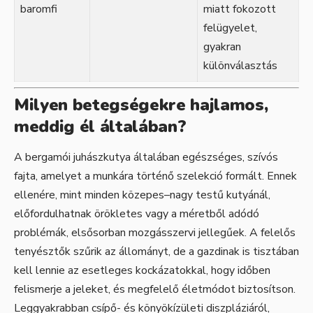
baromfi
miatt fokozott
felügyelet,
gyakran
különválasztás
Milyen betegségekre hajlamos,
meddig él általában?
A bergamói juhászkutya általában egészséges, szívós
fajta, amelyet a munkára történő szelekció formált. Ennek
ellenére, mint minden közepes–nagy testű kutyánál,
előfordulhatnak örökletes vagy a méretből adódó
problémák, elsősorban mozgásszervi jellegűek. A felelős
tenyésztők szűrik az állományt, de a gazdinak is tisztában
kell lennie az esetleges kockázatokkal, hogy időben
felismerje a jeleket, és megfelelő életmódot biztosítson.
Leggyakrabban csípő- és könyökízületi diszpláziáról,