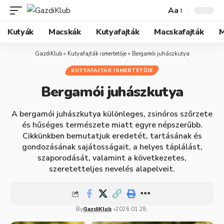
Aa
Kutyák
Macskák
Kutyafajták
Macskafajták
M
GazdiKlub
»
Kutyafajták ismertetője
»
Bergamói juhászkutya
KUTYAFAJTÁK ISMERTETŐJE
Bergamói juhászkutya
A bergamói juhászkutya különleges, zsinóros szőrzete
és hűséges természete miatt egyre népszerűbb.
Cikkünkben bemutatjuk eredetét, tartásának és
gondozásának sajátosságait, a helyes táplálást,
szaporodását, valamint a következetes,
szeretetteljes nevelés alapelveit.
By
GazdiKlub
2026.01.28.