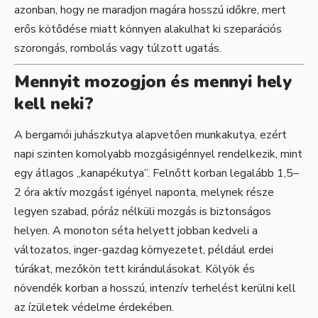
azonban, hogy ne maradjon magára hosszú időkre, mert
erős kötődése miatt könnyen alakulhat ki szeparációs
szorongás, rombolás vagy túlzott ugatás.
Mennyit mozogjon és mennyi hely
kell neki?
A bergamói juhászkutya alapvetően munkakutya, ezért
napi szinten komolyabb mozgásigénnyel rendelkezik, mint
egy átlagos „kanapékutya”. Felnőtt korban legalább 1,5–
2 óra aktív mozgást igényel naponta, melynek része
legyen szabad, póráz nélküli mozgás is biztonságos
helyen. A monoton séta helyett jobban kedveli a
változatos, inger-gazdag környezetet, például erdei
túrákat, mezőkön tett kirándulásokat. Kölyök és
növendék korban a hosszú, intenzív terhelést kerülni kell
az ízületek védelme érdekében.