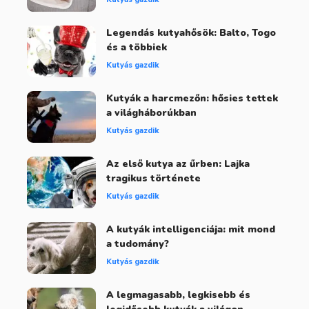
Legendás kutyahősök: Balto, Togo
és a többiek
Kutyás gazdik
Kutyák a harcmezőn: hősies tettek
a világháborúkban
Kutyás gazdik
Az első kutya az űrben: Lajka
tragikus története
Kutyás gazdik
A kutyák intelligenciája: mit mond
a tudomány?
Kutyás gazdik
A legmagasabb, legkisebb és