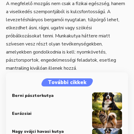
A megfelelő mozgás nem csak a fizikai egészség, hanem
a viselkedés szempontjából is kulcsfontosságú. A
levezetéshiányos bergamói nyugtalan, túlpörgő lehet,
elkezdhet ásni, rágni, ugatni vagy szökési
próbálkozásokat tenni. Munkakutya háttere miatt
szívesen vesz részt olyan tevékenységekben,
amelyekben gondolkodnia is kell: nyomkövetés,
pásztorsportok, engedelmességi feladatok, esetleg
mantrailing kiválóan illenek hozzá.
További cikkek
Berni pásztorkutya
Eurázsiai
Nagy svájci havasi kutya