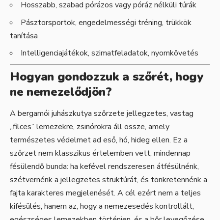
Hosszabb, szabad pórázos vagy póráz nélküli túrák
Pásztorsportok, engedelmességi tréning, trükkök
tanítása
Intelligenciajátékok, szimatfeladatok, nyomkövetés
Hogyan gondozzuk a szőrét, hogy
ne nemezelődjön?
A bergamói juhászkutya szőrzete jellegzetes, vastag
„filces” lemezekre, zsinórokra áll össze, amely
természetes védelmet ad eső, hó, hideg ellen. Ez a
szőrzet nem klasszikus értelemben vett, mindennap
fésülendő bunda: ha kefével rendszeresen átfésülnénk,
szétvernénk a jellegzetes struktúrát, és tönkretennénk a
fajta karakteres megjelenését. A cél ezért nem a teljes
kifésülés, hanem az, hogy a nemezesedés kontrollált,
egészséges lemezekben történjen, és a bőr levegőzése