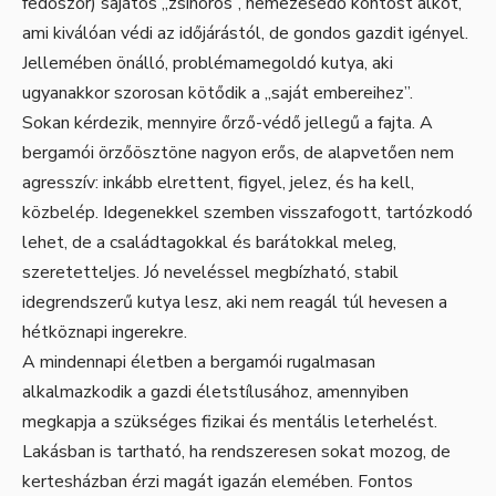
fedőszőr) sajátos „zsinóros”, nemezesedő köntöst alkot,
ami kiválóan védi az időjárástól, de gondos gazdit igényel.
Jellemében önálló, problémamegoldó kutya, aki
ugyanakkor szorosan kötődik a „saját embereihez”.
Sokan kérdezik, mennyire őrző-védő jellegű a fajta. A
bergamói örzőösztöne nagyon erős, de alapvetően nem
agresszív: inkább elrettent, figyel, jelez, és ha kell,
közbelép. Idegenekkel szemben visszafogott, tartózkodó
lehet, de a családtagokkal és barátokkal meleg,
szeretetteljes. Jó neveléssel megbízható, stabil
idegrendszerű kutya lesz, aki nem reagál túl hevesen a
hétköznapi ingerekre.
A mindennapi életben a bergamói rugalmasan
alkalmazkodik a gazdi életstílusához, amennyiben
megkapja a szükséges fizikai és mentális leterhelést.
Lakásban is tartható, ha rendszeresen sokat mozog, de
kertesházban érzi magát igazán elemében. Fontos