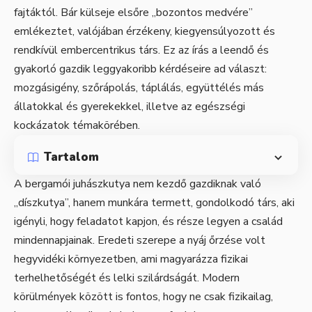
fajtáktól. Bár külseje elsőre „bozontos medvére”
emlékeztet, valójában érzékeny, kiegyensúlyozott és
rendkívül embercentrikus társ. Ez az írás a leendő és
gyakorló gazdik leggyakoribb kérdéseire ad választ:
mozgásigény, szőrápolás, táplálás, együttélés más
állatokkal és gyerekekkel, illetve az egészségi
kockázatok témakörében.
Tartalom
A bergamói juhászkutya nem kezdő gazdiknak való
„díszkutya”, hanem munkára termett, gondolkodó társ, aki
igényli, hogy feladatot kapjon, és része legyen a család
mindennapjainak. Eredeti szerepe a nyáj őrzése volt
hegyvidéki környezetben, ami magyarázza fizikai
terhelhetőségét és lelki szilárdságát. Modern
körülmények között is fontos, hogy ne csak fizikailag,