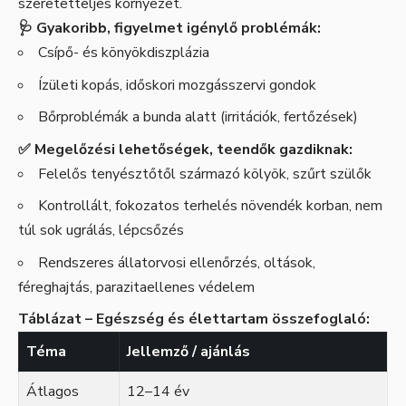
szeretetteljes környezet.
🩺 Gyakoribb, figyelmet igénylő problémák:
Csípő- és könyökdiszplázia
Ízületi kopás, időskori mozgásszervi gondok
Bőrproblémák a bunda alatt (irritációk, fertőzések)
✅ Megelőzési lehetőségek, teendők gazdiknak:
Felelős tenyésztőtől származó kölyök, szűrt szülők
Kontrollált, fokozatos terhelés növendék korban, nem
túl sok ugrálás, lépcsőzés
Rendszeres állatorvosi ellenőrzés, oltások,
féreghajtás, parazitaellenes védelem
Táblázat – Egészség és élettartam összefoglaló:
Téma
Jellemző / ajánlás
Átlagos
12–14 év