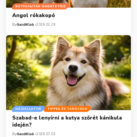
KUTYAFAJTÁK ISMERTETŐJE
Angol rókakopó
By
GazdiKlub
2026.01.29.
HÁZIÁLLATOK
TIPPEK ÉS TANÁCSOK
Szabad-e lenyírni a kutya szőrét kánikula
idején?
By
GazdiKlub
2026.07.03.