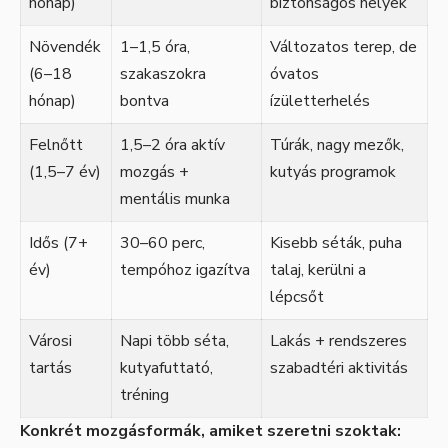
hónap)
biztonságos helyek
Növendék
1–1,5 óra,
Változatos terep, de
(6–18
szakaszokra
óvatos
hónap)
bontva
ízületterhelés
Felnőtt
1,5–2 óra aktív
Túrák, nagy mezők,
(1,5–7 év)
mozgás +
kutyás programok
mentális munka
Idős (7+
30–60 perc,
Kisebb séták, puha
év)
tempóhoz igazítva
talaj, kerülni a
lépcsőt
Városi
Napi több séta,
Lakás + rendszeres
tartás
kutyafuttató,
szabadtéri aktivitás
tréning
Konkrét mozgásformák, amiket szeretni szoktak: