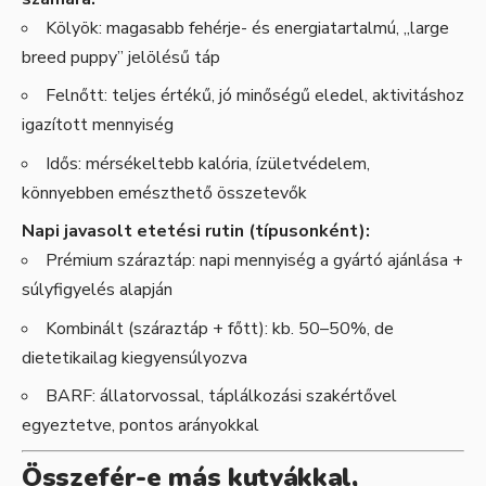
Kölyök: magasabb fehérje- és energiatartalmú, „large
breed puppy” jelölésű táp
Felnőtt: teljes értékű, jó minőségű eledel, aktivitáshoz
igazított mennyiség
Idős: mérsékeltebb kalória, ízületvédelem,
könnyebben emészthető összetevők
Napi javasolt etetési rutin (típusonként):
Prémium száraztáp: napi mennyiség a gyártó ajánlása +
súlyfigyelés alapján
Kombinált (száraztáp + főtt): kb. 50–50%, de
dietetikailag kiegyensúlyozva
BARF: állatorvossal, táplálkozási szakértővel
egyeztetve, pontos arányokkal
Összefér-e más kutyákkal,