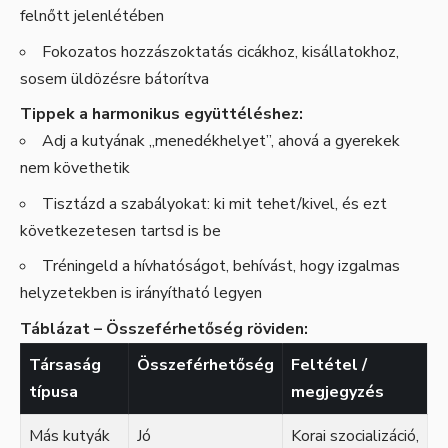
felnőtt jelenlétében
Fokozatos hozzászoktatás cicákhoz, kisállatokhoz,
sosem üldözésre bátorítva
Tippek a harmonikus együttéléshez:
Adj a kutyának „menedékhelyet”, ahová a gyerekek
nem követhetik
Tisztázd a szabályokat: ki mit tehet/kivel, és ezt
következetesen tartsd is be
Tréningeld a hívhatóságot, behívást, hogy izgalmas
helyzetekben is irányítható legyen
Táblázat – Összeférhetőség röviden:
Társaság
Összeférhetőség
Feltétel /
típusa
megjegyzés
Más kutyák
Jó
Korai szocializáció,