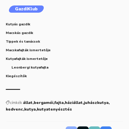
GazdiKlub
Kutyás gazdik
Macskás gazdik
Tippek és tanácsok
Macskafajták ismertetője
Kutyafajták ismertetője
Leonbergi kutyafajta
Kiegészítők
címkék
állat
bergamói
fajta
háziállat
juhászkutya
kedvenc
kutya
kutyatenyésztés