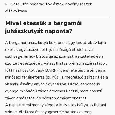
Séta után bogarak, toklászok, növényi részek
eltávolítása
Mivel etessük a bergamói
juhászkutyát naponta?
A bergamói juhászkutya közepes–nagy testű, aktív fajta,
ezért kiegyensúlyozott, jó minőségű eledelre van
szüksége, amely biztosítja az izomzat, az ízületek és a
szőrzet egészségét. Választhatsz prémium száraztápot,
főtt házikosztot vagy BARF (nyers) etetést, a lényeg a
minőségi fehérjeforrás (pl. hús), a megfelelő zsírszint és a
vitamin–ásványi anyag egyensúlya. Olcsó, gabonadús,
gyenge minőségű tápot érdemes kerülni, mert hosszú
távon emésztési és bőrproblémákat okozhat.
A napi etetési mennyiséget a kutya testsúlya, aktivitási
szintje, életkora és anyagcseréje határozza meg.