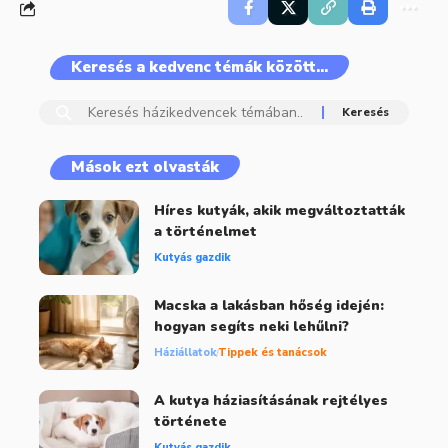
Keresés a kedvenc témák között…
Mások ezt olvasták
Híres kutyák, akik megváltoztatták
a történelmet
Kutyás gazdik
Macska a lakásban hőség idején:
hogyan segíts neki lehűlni?
Háziállatok
Tippek és tanácsok
A kutya háziasításának rejtélyes
története
Kutyás gazdik