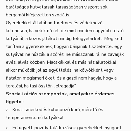
barátságos kutyatársak társaságában viszont sok
bergamói kifejezetten szociális.
Gyerekekkel általában türelmes és védelmező,
különösen, ha velük nő fel, de mint minden nagyobb testű
kutyánál, a közös játékot mindig felügyelni kell. Meg kell
tanítani a gyerekeknek, hogyan bánjanak tisztelettel egy
kutyával: ne húzzák a szőrét, ne másszanak rá, ne zavarják
evés, alvás közben. Macskákkal és más háziállatokkal
akkor működik jól az együttélés, ha kölyökként vagy
fiatalon megismeri őket, és a gazdi nem hagyja, hogy a
terelési, hajtási ösztön „elragadja”.
Szocializációs szempontok, amelyekre érdemes
figyelni:
Korai ismerkedés különböző korú, méretű és
temperamentumú kutyákkal
Felügyelt, pozitív találkozások gyerekekkel, nyugodt