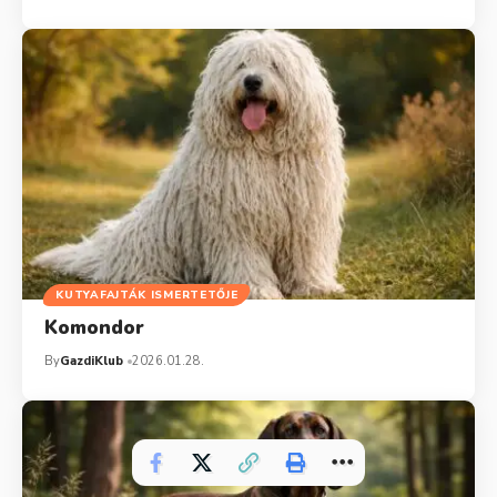
KUTYAFAJTÁK ISMERTETŐJE
Komondor
By
GazdiKlub
2026.01.28.