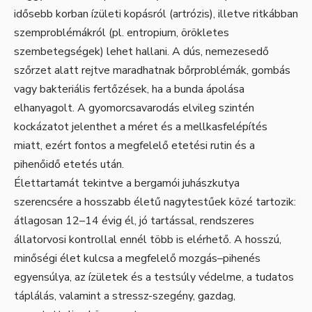
idősebb korban ízületi kopásról (artrózis), illetve ritkábban
szemproblémákról (pl. entropium, örökletes
szembetegségek) lehet hallani. A dús, nemezesedő
szőrzet alatt rejtve maradhatnak bőrproblémák, gombás
vagy bakteriális fertőzések, ha a bunda ápolása
elhanyagolt. A gyomorcsavarodás elvileg szintén
kockázatot jelenthet a méret és a mellkasfelépítés
miatt, ezért fontos a megfelelő etetési rutin és a
pihenőidő etetés után.
Élettartamát tekintve a bergamói juhászkutya
szerencsére a hosszabb életű nagytestűek közé tartozik:
átlagosan 12–14 évig él, jó tartással, rendszeres
állatorvosi kontrollal ennél több is elérhető. A hosszú,
minőségi élet kulcsa a megfelelő mozgás–pihenés
egyensúlya, az ízületek és a testsúly védelme, a tudatos
táplálás, valamint a stressz-szegény, gazdag,