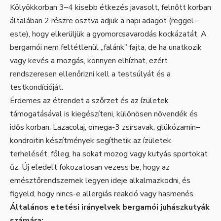
Kölyökkorban 3–4 kisebb étkezés javasolt, felnőtt korban
általában 2 részre osztva adjuk a napi adagot (reggel–
este), hogy elkerüljük a gyomorcsavarodás kockázatát. A
bergamói nem feltétlenül „falánk” fajta, de ha unatkozik
vagy kevés a mozgás, könnyen elhízhat, ezért
rendszeresen ellenőrizni kell a testsúlyát és a
testkondícióját.
Érdemes az étrendet a szőrzet és az ízületek
támogatásával is kiegészíteni, különösen növendék és
idős korban. Lazacolaj, omega-3 zsírsavak, glükózamin–
kondroitin készítmények segíthetik az ízületek
terhelését, főleg, ha sokat mozog vagy kutyás sportokat
űz. Új eledelt fokozatosan vezess be, hogy az
emésztőrendszernek legyen ideje alkalmazkodni, és
figyeld, hogy nincs-e allergiás reakció vagy hasmenés.
Általános etetési irányelvek bergamói juhászkutyák
számára: