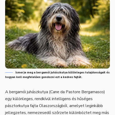
Ismerje meg a bergamói juhászkutya különleges tulajdonságait és
hogyan kell megfelelően gondozni ezt a kedves fajtát.
A bergamói juhászkutya (Cane da Pastore Bergamasco)
egy különleges, rendkívül intelligens és hűséges
pásztorkutya fajta Olaszországból, amelyet leginkább
jellegzetes, nemezesedő szőrzete különböztet meg más