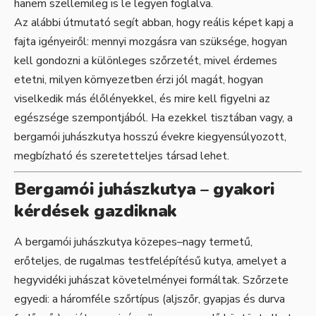
hanem szellemileg is le legyen foglalva.
Az alábbi útmutató segít abban, hogy reális képet kapj a
fajta igényeiről: mennyi mozgásra van szüksége, hogyan
kell gondozni a különleges szőrzetét, mivel érdemes
etetni, milyen környezetben érzi jól magát, hogyan
viselkedik más élőlényekkel, és mire kell figyelni az
egészsége szempontjából. Ha ezekkel tisztában vagy, a
bergamói juhászkutya hosszú évekre kiegyensúlyozott,
megbízható és szeretetteljes társad lehet.
Bergamói juhászkutya – gyakori
kérdések gazdiknak
A bergamói juhászkutya közepes–nagy termetű,
erőteljes, de rugalmas testfelépítésű kutya, amelyet a
hegyvidéki juhászat követelményei formáltak. Szőrzete
egyedi: a háromféle szőrtípus (aljszőr, gyapjas és durva