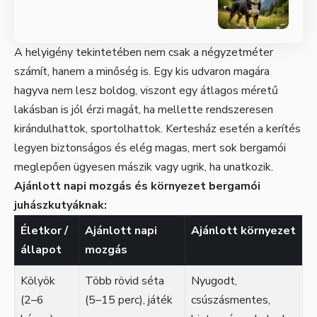
A helyigény tekintetében nem csak a négyzetméter
számít, hanem a minőség is. Egy kis udvaron magára
hagyva nem lesz boldog, viszont egy átlagos méretű
lakásban is jól érzi magát, ha mellette rendszeresen
kirándulhattok, sportolhattok. Kertesház esetén a kerítés
legyen biztonságos és elég magas, mert sok bergamói
meglepően ügyesen mászik vagy ugrik, ha unatkozik.
Ajánlott napi mozgás és környezet bergamói
juhászkutyáknak:
Életkor /
Ajánlott napi
Ajánlott környezet
állapot
mozgás
Kölyök
Több rövid séta
Nyugodt,
(2–6
(5–15 perc), játék
csúszásmentes,