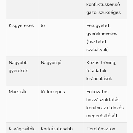
konfliktuskerülő
gazdi szükséges
Kisgyerekek
Jó
Felügyelet,
gyereknevelés
(tisztelet,
szabályok)
Nagyobb
Nagyon jó
Közös tréning,
gyerekek
feladatok,
kirándulások
Macskák
Jó–közepes
Fokozatos
hozzászoktatás,
kerülni az üldözés
megerősítését
Kisrágcsálók,
Kockázatosabb
Terelőösztön