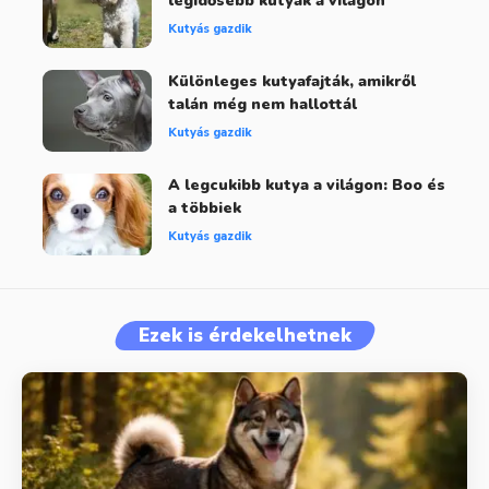
legidősebb kutyák a világon
Kutyás gazdik
Különleges kutyafajták, amikről
talán még nem hallottál
Kutyás gazdik
A legcukibb kutya a világon: Boo és
a többiek
Kutyás gazdik
Ezek is érdekelhetnek