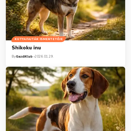
KUTYAFAJTÁK ISMERTETŐJE
Shikoku inu
By
GazdiKlub
2026.01.29.