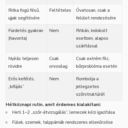
Ritka fogú fésű,
Feltételes
Óvatosan, csak a
ujjak segítésére
felület rendezésére
Fürdetés gyakran
Nem
Ritkán, indokolt
(havonta)
esetben, alapos
szárítással
Nyírás teljesen
Csak
Csak extrém filc,
rövidre
orvosilag
bőrprobléma esetén
Erős kefélés,
Nem
Rombolja a
„kifújás”
jellegzetes
szőrstruktúrát
Hétköznapi rutin, amit érdemes kialakítani:
Heti 1–2 „szőr-átvizsgálás”, lemezek kézi igazítása
Fülek, szemek, talppárnák rendszeres ellenőrzése