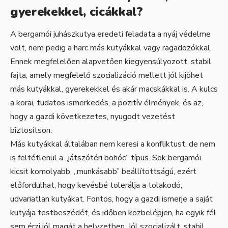
gyerekekkel, cicákkal?
A bergamói juhászkutya eredeti feladata a nyáj védelme
volt, nem pedig a harc más kutyákkal vagy ragadozókkal.
Ennek megfelelően alapvetően kiegyensúlyozott, stabil
fajta, amely megfelelő szocializáció mellett jól kijöhet
más kutyákkal, gyerekekkel és akár macskákkal is. A kulcs
a korai, tudatos ismerkedés, a pozitív élmények, és az,
hogy a gazdi következetes, nyugodt vezetést
biztosítson.
Más kutyákkal általában nem keresi a konfliktust, de nem
is feltétlenül a „játszótéri bohóc” típus. Sok bergamói
kicsit komolyabb, „munkásabb” beállítottságú, ezért
előfordulhat, hogy kevésbé tolerálja a tolakodó,
udvariatlan kutyákat. Fontos, hogy a gazdi ismerje a saját
kutyája testbeszédét, és időben közbelépjen, ha egyik fél
sem érzi jól magát a helyzetben. Jól szocializált, stabil,