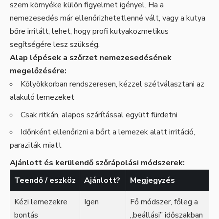
szem környéke külön figyelmet igényel. Ha a
nemezesedés már ellenőrizhetetlenné vált, vagy a kutya
bőre irritált, lehet, hogy profi kutyakozmetikus
segítségére lesz szükség.
Alap lépések a szőrzet nemezesedésének
megelőzésére:
Kölyökkorban rendszeresen, kézzel szétválasztani az
alakuló lemezeket
Csak ritkán, alapos szárítással együtt fürdetni
Időnként ellenőrizni a bőrt a lemezek alatt irritáció,
paraziták miatt
Ajánlott és kerülendő szőrápolási módszerek:
Teendő / eszköz
Ajánlott?
Megjegyzés
Kézi lemezekre
Igen
Fő módszer, főleg a
bontás
„beállási” időszakban