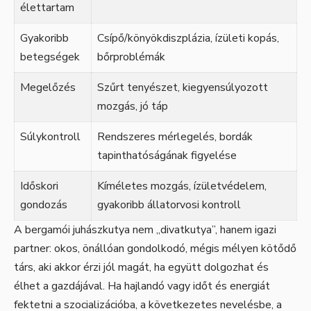
élettartam
Gyakoribb
Csípő/könyökdiszplázia, ízületi kopás,
betegségek
bőrproblémák
Megelőzés
Szűrt tenyészet, kiegyensúlyozott
mozgás, jó táp
Súlykontroll
Rendszeres mérlegelés, bordák
tapinthatóságának figyelése
Időskori
Kíméletes mozgás, ízületvédelem,
gondozás
gyakoribb állatorvosi kontroll
A bergamói juhászkutya nem „divatkutya”, hanem igazi
partner: okos, önállóan gondolkodó, mégis mélyen kötődő
társ, aki akkor érzi jól magát, ha együtt dolgozhat és
élhet a gazdájával. Ha hajlandó vagy időt és energiát
fektetni a szocializációba, a következetes nevelésbe, a