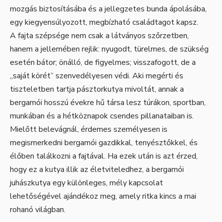
mozgás biztosításába és a jellegzetes bunda ápolásába,
egy kiegyensúlyozott, megbízható családtagot kapsz.
A fajta szépsége nem csak a látványos szőrzetben,
hanem a jellemében rejlik: nyugodt, türelmes, de szükség
esetén bátor; önálló, de figyelmes; visszafogott, de a
„saját körét” szenvedélyesen védi. Aki megérti és
tiszteletben tartja pásztorkutya mivoltát, annak a
bergamói hosszú évekre hű társa lesz túrákon, sportban,
munkában és a hétköznapok csendes pillanataiban is.
Mielőtt belevágnál, érdemes személyesen is
megismerkedni bergamói gazdikkal, tenyésztőkkel, és
élőben találkozni a fajtával. Ha ezek után is azt érzed,
hogy ez a kutya illik az életviteledhez, a bergamói
juhászkutya egy különleges, mély kapcsolat
lehetőségével ajándékoz meg, amely ritka kincs a mai
rohanó világban.