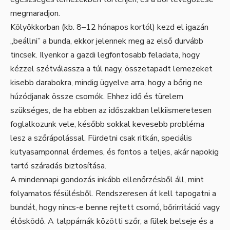
megmaradjon.
Kölyökkorban (kb. 8–12 hónapos kortól) kezd el igazán
„beállni” a bunda, ekkor jelennek meg az első durvább
tincsek. Ilyenkor a gazdi legfontosabb feladata, hogy
kézzel szétválassza a túl nagy, összetapadt lemezeket
kisebb darabokra, mindig ügyelve arra, hogy a bőrig ne
húzódjanak össze csomók. Ehhez idő és türelem
szükséges, de ha ebben az időszakban lelkiismeretesen
foglalkozunk vele, később sokkal kevesebb probléma
lesz a szőrápolással. Fürdetni csak ritkán, speciális
kutyasamponnal érdemes, és fontos a teljes, akár napokig
tartó száradás biztosítása.
A mindennapi gondozás inkább ellenőrzésből áll, mint
folyamatos fésülésből. Rendszeresen át kell tapogatni a
bundát, hogy nincs-e benne rejtett csomó, bőrirritáció vagy
élősködő. A talppárnák közötti szőr, a fülek belseje és a