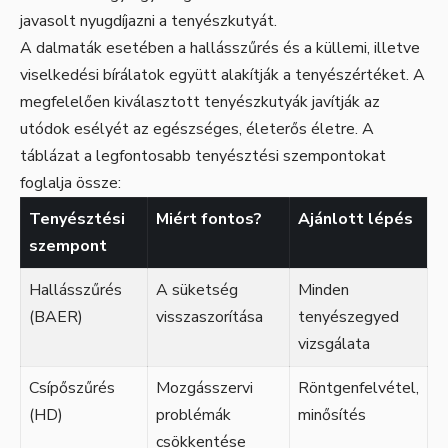
javasolt nyugdíjazni a tenyészkutyát.
A dalmaták esetében a hallásszűrés és a küllemi, illetve
viselkedési bírálatok együtt alakítják a tenyészértéket. A
megfelelően kiválasztott tenyészkutyák javítják az
utódok esélyét az egészséges, életerős életre. A
táblázat a legfontosabb tenyésztési szempontokat
foglalja össze:
Tenyésztési
Miért fontos?
Ajánlott lépés
szempont
Hallásszűrés
A süketség
Minden
(BAER)
visszaszorítása
tenyészegyed
vizsgálata
Csípőszűrés
Mozgásszervi
Röntgenfelvétel,
(HD)
problémák
minősítés
csökkentése