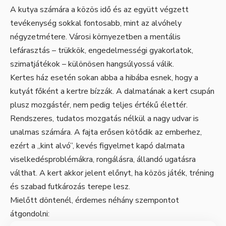
A kutya számára a közös idő és az együtt végzett
tevékenység sokkal fontosabb, mint az alvóhely
négyzetmétere. Városi környezetben a mentális
lefárasztás – trükkök, engedelmességi gyakorlatok,
szimatjátékok – különösen hangsúlyossá válik.
Kertes ház esetén sokan abba a hibába esnek, hogy a
kutyát főként a kertre bízzák. A dalmatának a kert csupán
plusz mozgástér, nem pedig teljes értékű élettér.
Rendszeres, tudatos mozgatás nélkül a nagy udvar is
unalmas számára. A fajta erősen kötődik az emberhez,
ezért a „kint alvó”, kevés figyelmet kapó dalmata
viselkedésproblémákra, rongálásra, állandó ugatásra
válthat. A kert akkor jelent előnyt, ha közös játék, tréning
és szabad futkározás terepe lesz.
Mielőtt döntenél, érdemes néhány szempontot
átgondolni: