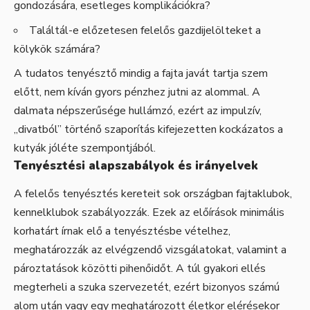
gondozására, esetleges komplikációkra?
Találtál-e előzetesen felelős gazdijelölteket a
kölykök számára?
A tudatos tenyésztő mindig a fajta javát tartja szem
előtt, nem kíván gyors pénzhez jutni az alommal. A
dalmata népszerűsége hullámzó, ezért az impulzív,
„divatból” történő szaporítás kifejezetten kockázatos a
kutyák jóléte szempontjából.
Tenyésztési alapszabályok és irányelvek
A felelős tenyésztés kereteit sok országban fajtaklubok,
kennelklubok szabályozzák. Ezek az előírások minimális
korhatárt írnak elő a tenyésztésbe vételhez,
meghatározzák az elvégzendő vizsgálatokat, valamint a
pároztatások közötti pihenőidőt. A túl gyakori ellés
megterheli a szuka szervezetét, ezért bizonyos számú
alom után vagy egy meghatározott életkor elérésekor