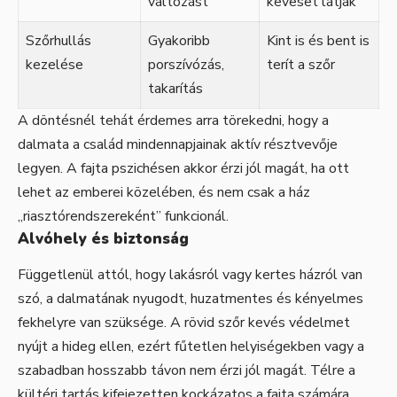
változást
keveset látják
Szőrhullás
Gyakoribb
Kint is és bent is
kezelése
porszívózás,
terít a szőr
takarítás
A döntésnél tehát érdemes arra törekedni, hogy a
dalmata a család mindennapjainak aktív résztvevője
legyen. A fajta pszichésen akkor érzi jól magát, ha ott
lehet az emberei közelében, és nem csak a ház
„riasztórendszereként” funkcionál.
Alvóhely és biztonság
Függetlenül attól, hogy lakásról vagy kertes házról van
szó, a dalmatának nyugodt, huzatmentes és kényelmes
fekhelyre van szüksége. A rövid szőr kevés védelmet
nyújt a hideg ellen, ezért fűtetlen helyiségekben vagy a
szabadban hosszabb távon nem érzi jól magát. Télre a
kültéri tartás kifejezetten kockázatos a fajta számára,