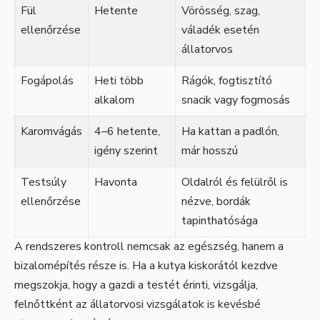
Fül
Hetente
Vörösség, szag,
ellenőrzése
váladék esetén
állatorvos
Fogápolás
Heti több
Rágók, fogtisztító
alkalom
snacik vagy fogmosás
Karomvágás
4–6 hetente,
Ha kattan a padlón,
igény szerint
már hosszú
Testsúly
Havonta
Oldalról és felülről is
ellenőrzése
nézve, bordák
tapinthatósága
A rendszeres kontroll nemcsak az egészség, hanem a
bizalomépítés része is. Ha a kutya kiskorától kezdve
megszokja, hogy a gazdi a testét érinti, vizsgálja,
felnőttként az állatorvosi vizsgálatok is kevésbé