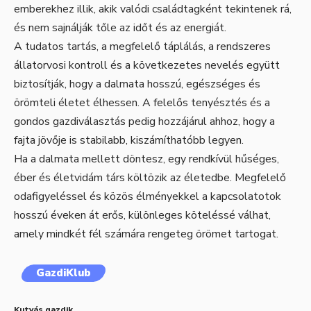
emberekhez illik, akik valódi családtagként tekintenek rá,
és nem sajnálják tőle az időt és az energiát.
A tudatos tartás, a megfelelő táplálás, a rendszeres
állatorvosi kontroll és a következetes nevelés együtt
biztosítják, hogy a dalmata hosszú, egészséges és
örömteli életet élhessen. A felelős tenyésztés és a
gondos gazdiválasztás pedig hozzájárul ahhoz, hogy a
fajta jövője is stabilabb, kiszámíthatóbb legyen.
Ha a dalmata mellett döntesz, egy rendkívül hűséges,
éber és életvidám társ költözik az életedbe. Megfelelő
odafigyeléssel és közös élményekkel a kapcsolatotok
hosszú éveken át erős, különleges köteléssé válhat,
amely mindkét fél számára rengeteg örömet tartogat.
GazdiKlub
Kutyás gazdik