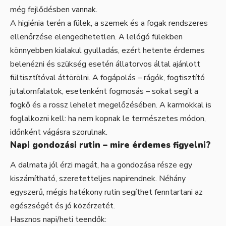
még fejlődésben vannak.
A higiénia terén a fülek, a szemek és a fogak rendszeres
ellenőrzése elengedhetetlen. A lelógó fülekben
könnyebben kialakul gyulladás, ezért hetente érdemes
belenézni és szükség esetén állatorvos által ajánlott
fültisztítóval áttörölni. A fogápolás – rágók, fogtisztító
jutalomfalatok, esetenként fogmosás – sokat segít a
fogkő és a rossz lehelet megelőzésében. A karmokkal is
foglalkozni kell: ha nem kopnak le természetes módon,
időnként vágásra szorulnak.
Napi gondozási rutin – mire érdemes figyelni?
A dalmata jól érzi magát, ha a gondozása része egy
kiszámítható, szeretetteljes napirendnek. Néhány
egyszerű, mégis hatékony rutin segíthet fenntartani az
egészségét és jó közérzetét.
Hasznos napi/heti teendők: