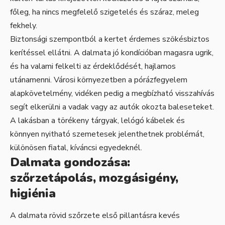
főleg, ha nincs megfelelő szigetelés és száraz, meleg
fekhely.
Biztonsági szempontból a kertet érdemes szökésbiztos
kerítéssel ellátni. A dalmata jó kondícióban magasra ugrik,
és ha valami felkelti az érdeklődését, hajlamos
utánamenni. Városi környezetben a pórázfegyelem
alapkövetelmény, vidéken pedig a megbízható visszahívás
segít elkerülni a vadak vagy az autók okozta baleseteket.
A lakásban a törékeny tárgyak, lelógó kábelek és
könnyen nyitható szemetesek jelenthetnek problémát,
különösen fiatal, kíváncsi egyedeknél.
Dalmata gondozása:
szőrzetápolás, mozgásigény,
higiénia
A dalmata rövid szőrzete első pillantásra kevés