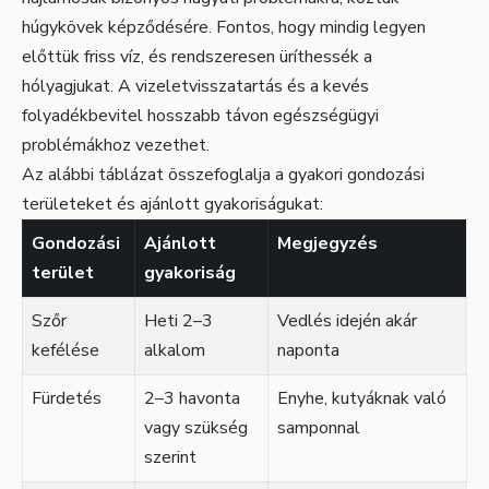
húgykövek képződésére. Fontos, hogy mindig legyen
előttük friss víz, és rendszeresen üríthessék a
hólyagjukat. A vizeletvisszatartás és a kevés
folyadékbevitel hosszabb távon egészségügyi
problémákhoz vezethet.
Az alábbi táblázat összefoglalja a gyakori gondozási
területeket és ajánlott gyakoriságukat:
Gondozási
Ajánlott
Megjegyzés
terület
gyakoriság
Szőr
Heti 2–3
Vedlés idején akár
kefélése
alkalom
naponta
Fürdetés
2–3 havonta
Enyhe, kutyáknak való
vagy szükség
samponnal
szerint