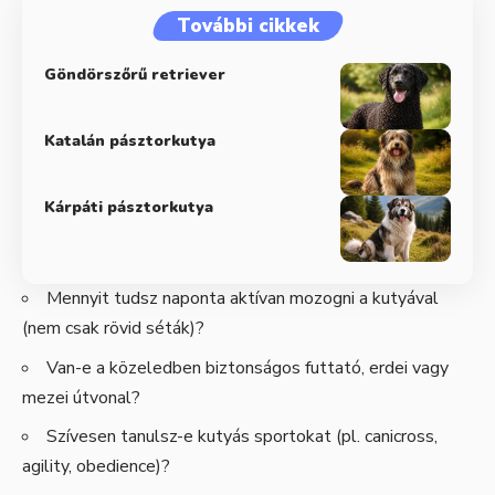
További cikkek
Göndörszőrű retriever
Katalán pásztorkutya
Kárpáti pásztorkutya
Mennyit tudsz naponta aktívan mozogni a kutyával
(nem csak rövid séták)?
Van-e a közeledben biztonságos futtató, erdei vagy
mezei útvonal?
Szívesen tanulsz-e kutyás sportokat (pl. canicross,
agility, obedience)?