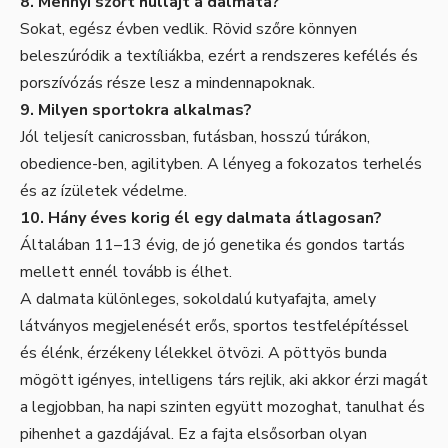
8. Mennyi szőrt hullajt a dalmata?
Sokat, egész évben vedlik. Rövid szőre könnyen
beleszúródik a textíliákba, ezért a rendszeres kefélés és
porszívózás része lesz a mindennapoknak.
9. Milyen sportokra alkalmas?
Jól teljesít canicrossban, futásban, hosszú túrákon,
obedience-ben, agilityben. A lényeg a fokozatos terhelés
és az ízületek védelme.
10. Hány éves korig él egy dalmata átlagosan?
Általában 11–13 évig, de jó genetika és gondos tartás
mellett ennél tovább is élhet.
A dalmata különleges, sokoldalú kutyafajta, amely
látványos megjelenését erős, sportos testfelépítéssel
és élénk, érzékeny lélekkel ötvözi. A pöttyös bunda
mögött igényes, intelligens társ rejlik, aki akkor érzi magát
a legjobban, ha napi szinten együtt mozoghat, tanulhat és
pihenhet a gazdájával. Ez a fajta elsősorban olyan