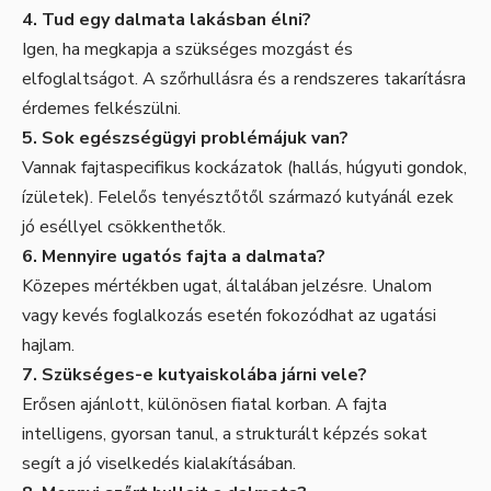
4. Tud egy dalmata lakásban élni?
Igen, ha megkapja a szükséges mozgást és
elfoglaltságot. A szőrhullásra és a rendszeres takarításra
érdemes felkészülni.
5. Sok egészségügyi problémájuk van?
Vannak fajtaspecifikus kockázatok (hallás, húgyuti gondok,
ízületek). Felelős tenyésztőtől származó kutyánál ezek
jó eséllyel csökkenthetők.
6. Mennyire ugatós fajta a dalmata?
Közepes mértékben ugat, általában jelzésre. Unalom
vagy kevés foglalkozás esetén fokozódhat az ugatási
hajlam.
7. Szükséges-e kutyaiskolába járni vele?
Erősen ajánlott, különösen fiatal korban. A fajta
intelligens, gyorsan tanul, a strukturált képzés sokat
segít a jó viselkedés kialakításában.