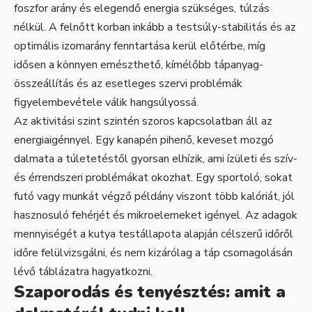
foszfor arány és elegendő energia szükséges, túlzás
nélkül. A felnőtt korban inkább a testsúly-stabilitás és az
optimális izomarány fenntartása kerül előtérbe, míg
idősen a könnyen emészthető, kímélőbb tápanyag-
összeállítás és az esetleges szervi problémák
figyelembevétele válik hangsúlyossá.
Az aktivitási szint szintén szoros kapcsolatban áll az
energiaigénnyel. Egy kanapén pihenő, keveset mozgó
dalmata a túletetéstől gyorsan elhízik, ami ízületi és szív-
és érrendszeri problémákat okozhat. Egy sportoló, sokat
futó vagy munkát végző példány viszont több kalóriát, jól
hasznosuló fehérjét és mikroelemeket igényel. Az adagok
mennyiségét a kutya testállapota alapján célszerű időről
időre felülvizsgálni, és nem kizárólag a táp csomagolásán
lévő táblázatra hagyatkozni.
Szaporodás és tenyésztés: amit a