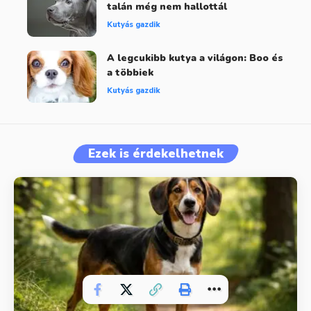
talán még nem hallottál
Kutyás gazdik
A legcukibb kutya a világon: Boo és
a többiek
Kutyás gazdik
Ezek is érdekelhetnek