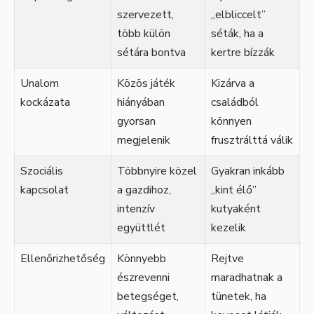
szervezett,
„elbliccelt”
több külön
séták, ha a
sétára bontva
kertre bízzák
Unalom
Közös játék
Kizárva a
kockázata
hiányában
családból
gyorsan
könnyen
megjelenik
frusztrálttá válik
Szociális
Többnyire közel
Gyakran inkább
kapcsolat
a gazdihoz,
„kint élő”
intenzív
kutyaként
együttlét
kezelik
Ellenőrizhetőség
Könnyebb
Rejtve
észrevenni
maradhatnak a
betegséget,
tünetek, ha