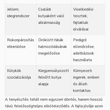
Jellem,
Családi
Viselkedési
idegrendszer
kutyaként való
tesztek,
alkalmasság
fajtaklub
elvárásai
Rokonpárosítás
Öröklött hibák
Pedigré
elkerülése
halmozódásának
ellenőrzése,
megelőzése
adatbázisok
használata
Kölykök
Kiegyensúlyozott
Környezeti
szocializációja
felnőtt kutya
ingerek, emberi
alapja
és állati
kontaktus
A tenyésztés tehát nem egyszeri döntés, hanem hosszú
távú, felelősségteljes elköteleződés. A fajta jövője azon