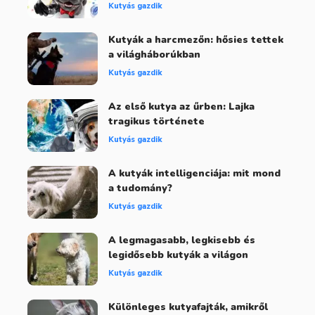
Kutyás gazdik
Kutyák a harcmezőn: hősies tettek
a világháborúkban
Kutyás gazdik
Az első kutya az űrben: Lajka
tragikus története
Kutyás gazdik
A kutyák intelligenciája: mit mond
a tudomány?
Kutyás gazdik
A legmagasabb, legkisebb és
legidősebb kutyák a világon
Kutyás gazdik
Különleges kutyafajták, amikről