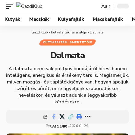
Aa
Kutyák
Macskák
Kutyafajták
Macskafajták
M
GazdiKlub
»
Kutyafajták ismertetője
»
Dalmata
KUTYAFAJTÁK ISMERTETŐJE
Dalmata
A dalmata nemcsak pöttyös bundájáról híres, hanem
intelligens, energikus és érzékeny társ is. Megismerjük,
milyen mozgás- és táplálékigénye van, hogyan ápoljuk
szőrét és bőrét, mire figyeljünk szaporodáskor,
neveléskor, és választ adunk a leggyakoribb
kérdésekre.
By
GazdiKlub
2026.01.29.