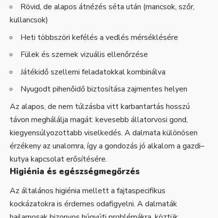
Rövid, de alapos átnézés séta után (mancsok, szőr,
kullancsok)
Heti többszöri kefélés a vedlés mérséklésére
Fülek és szemek vizuális ellenőrzése
Játékidő szellemi feladatokkal kombinálva
Nyugodt pihenőidő biztosítása zajmentes helyen
Az alapos, de nem túlzásba vitt karbantartás hosszú
távon meghálálja magát: kevesebb állatorvosi gond,
kiegyensúlyozottabb viselkedés. A dalmata különösen
érzékeny az unalomra, így a gondozás jó alkalom a gazdi–
kutya kapcsolat erősítésére.
Higiénia és egészségmegőrzés
Az általános higiénia mellett a fajtaspecifikus
kockázatokra is érdemes odafigyelni. A dalmaták
hajlamosak bizonyos húgyúti problémákra, köztük