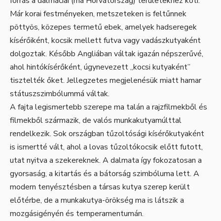
forrás a dalmáciai (ma Horvátország) területekhez köti.
Már korai festményeken, metszeteken is feltűnnek
pöttyös, közepes termetű ebek, amelyek hadseregek
kísérőiként, kocsik mellett futva vagy vadászkutyaként
dolgoztak. Később Angliában váltak igazán népszerűvé,
ahol hintókísérőként, úgynevezett „kocsi kutyaként”
tisztelték őket. Jellegzetes megjelenésük miatt hamar
státuszszimbólummá váltak.
A fajta legismertebb szerepe ma talán a rajzfilmekből és
filmekből származik, de valós munkakutyamúlttal
rendelkezik. Sok országban tűzoltósági kísérőkutyaként
is ismertté vált, ahol a lovas tűzoltókocsik előtt futott,
utat nyitva a szekereknek. A dalmata így fokozatosan a
gyorsaság, a kitartás és a bátorság szimbóluma lett. A
modern tenyésztésben a társas kutya szerep került
előtérbe, de a munkakutya-örökség ma is látszik a
mozgásigényén és temperamentumán.