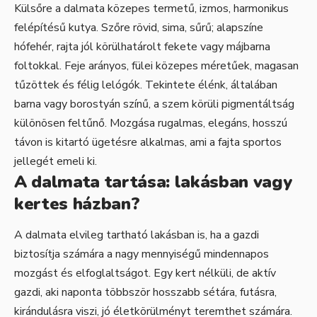
Külsőre a dalmata közepes termetű, izmos, harmonikus
felépítésű kutya. Szőre rövid, sima, sűrű; alapszíne
hófehér, rajta jól körülhatárolt fekete vagy májbarna
foltokkal. Feje arányos, fülei közepes méretűek, magasan
tűzöttek és félig lelógók. Tekintete élénk, általában
barna vagy borostyán színű, a szem körüli pigmentáltság
különösen feltűnő. Mozgása rugalmas, elegáns, hosszú
távon is kitartó ügetésre alkalmas, ami a fajta sportos
jellegét emeli ki.
A dalmata tartása: lakásban vagy
kertes házban?
A dalmata elvileg tartható lakásban is, ha a gazdi
biztosítja számára a nagy mennyiségű mindennapos
mozgást és elfoglaltságot. Egy kert nélküli, de aktív
gazdi, aki naponta többször hosszabb sétára, futásra,
kirándulásra viszi, jó életkörülményt teremthet számára.