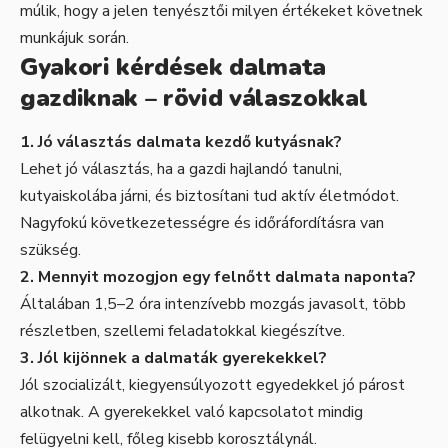
múlik, hogy a jelen tenyésztői milyen értékeket követnek
munkájuk során.
Gyakori kérdések dalmata
gazdiknak – rövid válaszokkal
1. Jó választás dalmata kezdő kutyásnak?
Lehet jó választás, ha a gazdi hajlandó tanulni,
kutyaiskolába járni, és biztosítani tud aktív életmódot.
Nagyfokú következetességre és időráfordításra van
szükség.
2. Mennyit mozogjon egy felnőtt dalmata naponta?
Általában 1,5–2 óra intenzívebb mozgás javasolt, több
részletben, szellemi feladatokkal kiegészítve.
3. Jól kijönnek a dalmaták gyerekekkel?
Jól szocializált, kiegyensúlyozott egyedekkel jó párost
alkotnak. A gyerekekkel való kapcsolatot mindig
felügyelni kell, főleg kisebb korosztálynál.