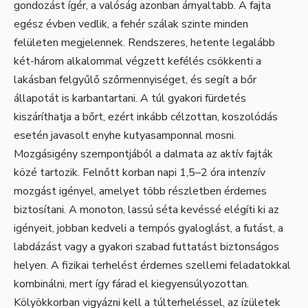
gondozást ígér, a valóság azonban árnyaltabb. A fajta
egész évben vedlik, a fehér szálak szinte minden
felületen megjelennek. Rendszeres, hetente legalább
két-három alkalommal végzett kefélés csökkenti a
lakásban felgyűlő szőrmennyiséget, és segít a bőr
állapotát is karbantartani. A túl gyakori fürdetés
kiszáríthatja a bőrt, ezért inkább célzottan, koszolódás
esetén javasolt enyhe kutyasamponnal mosni.
Mozgásigény szempontjából a dalmata az aktív fajták
közé tartozik. Felnőtt korban napi 1,5–2 óra intenzív
mozgást igényel, amelyet több részletben érdemes
biztosítani. A monoton, lassú séta kevéssé elégíti ki az
igényeit, jobban kedveli a tempós gyaloglást, a futást, a
labdázást vagy a gyakori szabad futtatást biztonságos
helyen. A fizikai terhelést érdemes szellemi feladatokkal
kombinálni, mert így fárad el kiegyensúlyozottan.
Kölyökkorban vigyázni kell a túlterheléssel, az ízületek