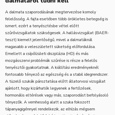
dalmatáról tudni kell
A dalmata szaporodásának megtervezése komoly
felelősség. A fajta esetében több örökletes betegség is
ismert, ezért a tenyésztésbe vétel előtt
szűrővizsgálatok szükségesek. A hallásvizsgálat (BAER-
teszt) kiemelt jelentőségű, mivel a dalmatáknál
magasabb a veleszületett süketség előfordulása.
Emellett a csípőízületi diszplázia (HD) és más
mozgásszervi problémák szűrése is része a felelős
tenyésztői gyakorlatnak. A kiállítási eredményeknél
fontosabb tényező az egészség és a stabil idegrendszer.
A tüzelő szukák pároztatása előtt állatorvosi vizsgálat
ajánlott, hogy kizárhatók legyenek a fertőzések,
hormonális eltérések vagy más, szaporodást befolyásoló
tényezők. A vemhesség alatt a szuka fokozott
tápanyagigénnyel rendelkezik, az elhízás mégsem