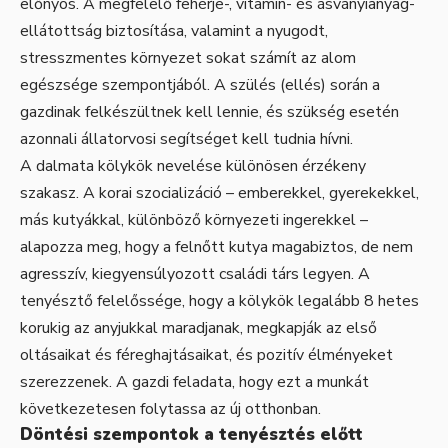
előnyös. A megfelelő fehérje-, vitamin- és ásványianyag-
ellátottság biztosítása, valamint a nyugodt,
stresszmentes környezet sokat számít az alom
egészsége szempontjából. A szülés (ellés) során a
gazdinak felkészültnek kell lennie, és szükség esetén
azonnali állatorvosi segítséget kell tudnia hívni.
A dalmata kölykök nevelése különösen érzékeny
szakasz. A korai szocializáció – emberekkel, gyerekekkel,
más kutyákkal, különböző környezeti ingerekkel –
alapozza meg, hogy a felnőtt kutya magabiztos, de nem
agresszív, kiegyensúlyozott családi társ legyen. A
tenyésztő felelőssége, hogy a kölykök legalább 8 hetes
korukig az anyjukkal maradjanak, megkapják az első
oltásaikat és féreghajtásaikat, és pozitív élményeket
szerezzenek. A gazdi feladata, hogy ezt a munkát
következetesen folytassa az új otthonban.
Döntési szempontok a tenyésztés előtt