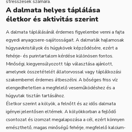
stresszesek számára.
A dalmata helyes táplálása
életkor és aktivitás szerint
A dalmata táplálásánál érdemes figyelembe venni a fajta
egyedi anyagcsere-sajátosságait. A dalmaták hajlamosak
húgysavkristályok és húgykövek képződésére, ezért a
fehérje- és purintartalom kérdése különösen fontos.
Minőségi, kiegyensúlyozott táp választása ajánlott,
amelynek összetételét állatorvossal vagy táplálkozási
szakemberrel érdemes átbeszélni. A bőséges friss víz
elengedhetetlen a megfelelő veseműködéshez és a
húgyutak tisztán tartásához.
Életkor szerint a kölyök, a felnőtt és az idős dalmata
igényei jelentősen eltérnek. A kölyökkorban a fejlődő
csontozat és izomzat megalapozása a cél, ezért könnyen
emészthető, magas minőségű fehérje, megfelelő kalcium-