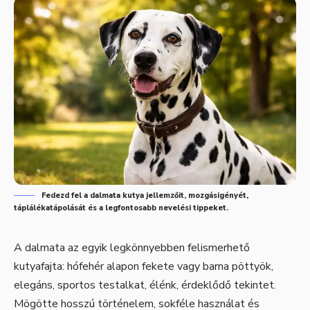
Fedezd fel a dalmata kutya jellemzőit, mozgásigényét,
táplálékatápolását és a legfontosabb nevelési tippeket.
A dalmata az egyik legkönnyebben felismerhető
kutyafajta: hófehér alapon fekete vagy barna pöttyök,
elegáns, sportos testalkat, élénk, érdeklődő tekintet.
Mögötte hosszú történelem, sokféle használat és