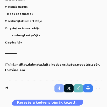
Macskás gazdik
Tippek és tanácsok
Macskafajták ismertetője
Kutyafajták ismertetője
Leonbergi kutyafajta
Kiegészítők
címkék
állat
dalmata
fajta
kedvenc
kutya
nevelés
szőr
történelem
Keresés a kedvenc témák között…