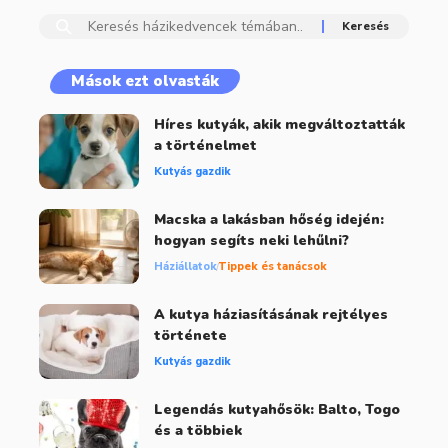
Mások ezt olvasták
Híres kutyák, akik megváltoztatták
a történelmet
Kutyás gazdik
Macska a lakásban hőség idején:
hogyan segíts neki lehűlni?
Háziállatok
Tippek és tanácsok
A kutya háziasításának rejtélyes
története
Kutyás gazdik
Legendás kutyahősök: Balto, Togo
és a többiek