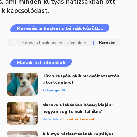
és, ami minden kutyás hátizsákban ott
 kikapcsolódást.
Keresés a kedvenc témák között…
Mások ezt olvasták
Híres kutyák, akik megváltoztatták
a történelmet
Kutyás gazdik
Macska a lakásban hőség idején:
hogyan segíts neki lehűlni?
Háziállatok
Tippek és tanácsok
A kutya háziasításának rejtélyes