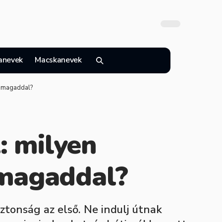
anevek
Macskanevek
l magaddal?
: milyen
 magaddal?
ztonság az első. Ne indulj útnak