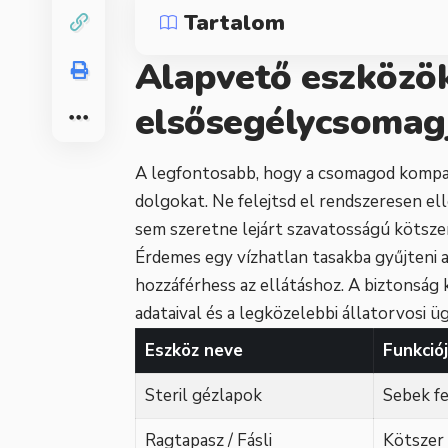
Tartalom
Alapvető eszközök
elsősegélycsomag
A legfontosabb, hogy a csomagod kompa
dolgokat. Ne felejtsd el rendszeresen elle
sem szeretne lejárt szavatosságú kötszer
Érdemes egy vízhatlan tasakba gyűjteni a
hozzáférhess az ellátáshoz. A biztonság 
adataival és a legközelebbi állatorvosi 
Eszköz neve
Funkció
Steril gézlapok
Sebek fe
Ragtapasz / Fásli
Kötszer 