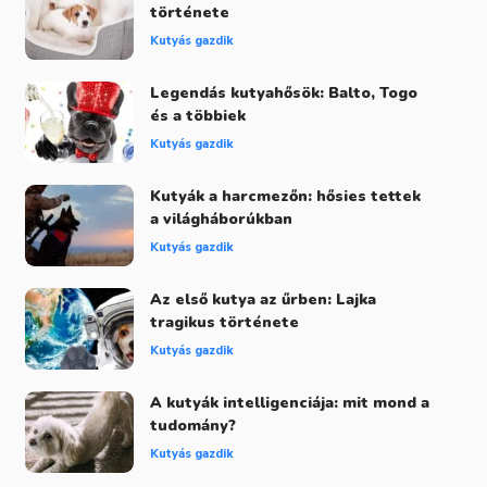
története
Kutyás gazdik
Legendás kutyahősök: Balto, Togo
és a többiek
Kutyás gazdik
Kutyák a harcmezőn: hősies tettek
a világháborúkban
Kutyás gazdik
Az első kutya az űrben: Lajka
tragikus története
Kutyás gazdik
A kutyák intelligenciája: mit mond a
tudomány?
Kutyás gazdik