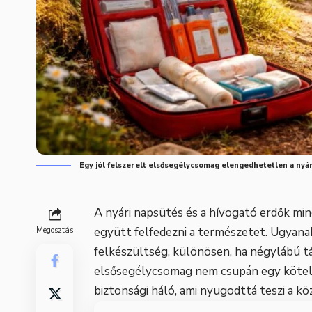
Egy jól felszerelt elsősegélycsomag elengedhetetlen a nyár
A nyári napsütés és a hívogató erdők mind
együtt felfedezni a természetet. Ugyan
Megosztás
felkészültség, különösen, ha négylábú tá
elsősegélycsomag nem csupán egy kötele
biztonsági háló, ami nyugodttá teszi a kö