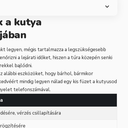
 a kutya
jában
kt legyen, mégis tartalmazza a legszükségesebb
nőrizni a lejárati időket, hiszen a túra közepén senki
ekkel bajlódni.
z alábbi eszközöket, hogy bárhol, bármikor
kedvéért mindig legyen nálad egy kis füzet a kutyusod
ügyelet telefonszámával.
ja
désére, vérzés csillapítására
rögzítésére