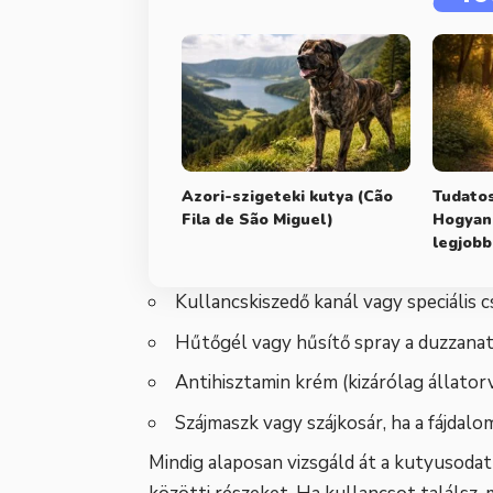
Azori-szigeteki kutya (Cão
Tudatos
Fila de São Miguel)
Hogyan 
legjobb
Kullancskiszedő kanál vagy speciális c
Hűtőgél vagy hűsítő spray a duzzana
Antihisztamin krém (kizárólag állatorvo
Szájmaszk vagy szájkosár, ha a fájdal
Mindig alaposan vizsgáld át a kutyusodat 