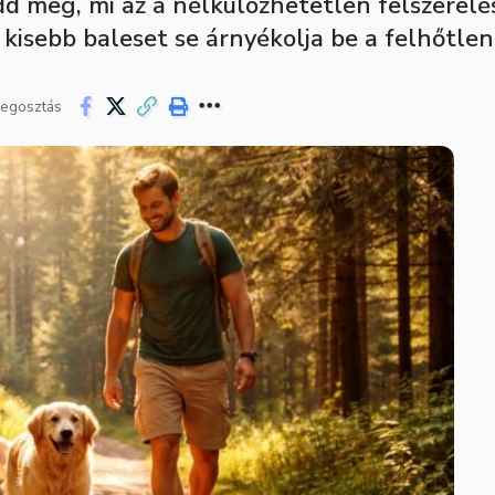
udd meg, mi az a nélkülözhetetlen felszerel
 kisebb baleset se árnyékolja be a felhőtlen
egosztás