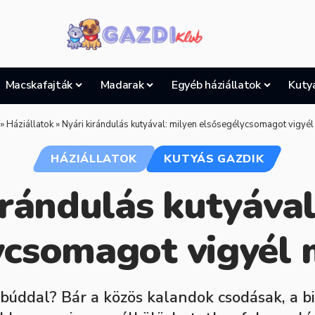
Macskafajták
Madarak
Egyéb háziállatok
Kuty
»
Háziállatok
»
Nyári kirándulás kutyával: milyen elsősegélycsomagot vigyé
HÁZIÁLLATOK
KUTYÁS GAZDIK
irándulás kutyával
ycsomagot vigyél
ábúddal? Bár a közös kalandok csodásak, a bi