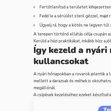
Fertőtlenítsd a területet kifejezette
Fedd le a sérülést steril gézzel, majd 
Ügyelj rá, hogy a kötés ne legyen túl 
A terepen történő ellátás célja csupán az 
Kerüld a házi praktikákat, inkább bízz a 
Így kezeld a nyári
kullancsokat
A nyári hónapokban a rovarok jelentik a 
mellett a darazsak és méhek is okozhatn
megállónál.
A csípések kezeléséhez ezeket készítsd e
To