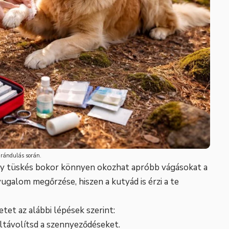
irándulás során.
gy tüskés bokor könnyen okozhat apróbb vágásokat a
galom megőrzése, hiszen a kutyád is érzi a te
etet az alábbi lépések szerint:
 eltávolítsd a szennyeződéseket.