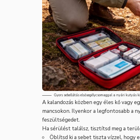
Gyors sebellátás elsősegélycsomaggal a nyári kutyás k
A kalandozás közben egy éles kő vagy e
mancsokon. Ilyenkor a legfontosabb a nyu
feszültségedet.
Ha sérülést találsz, tisztítsd meg a terül
Öblítsd ki a sebet tiszta vízzel, hogy