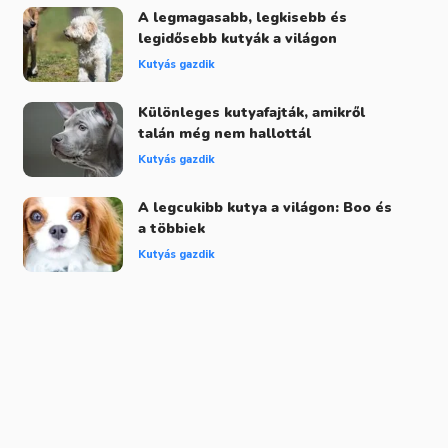
A legmagasabb, legkisebb és
legidősebb kutyák a világon
Kutyás gazdik
Különleges kutyafajták, amikről
talán még nem hallottál
Kutyás gazdik
A legcukibb kutya a világon: Boo és
a többiek
Kutyás gazdik