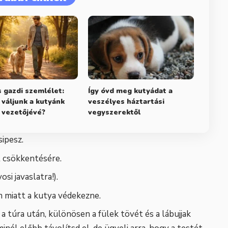
 gazdi szemlélet:
Így óvd meg kutyádat a
váljunk a kutyánk
veszélyes háztartási
 vezetőjévé?
vegyszerektől
sipesz.
t csökkentésére.
si javaslatra!).
om miatt a kutya védekezne.
a túra után, különösen a fülek tövét és a lábujjak