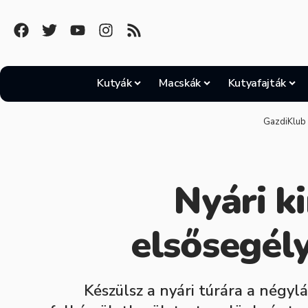
Kutyák
Macskák
Kutyafajták
GazdiKlub
Nyári k
elsősegél
Készülsz a nyári túrára a négyl