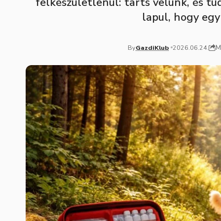
felkészületlenül: tarts velünk, és t
lapul, hogy egy
M
By
GazdiKlub
2026.06.24.