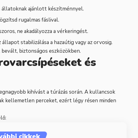
n állatoknak ajánlott készítménnyel.
rögzítsd rugalmas fáslival.
szoros, ne akadályozza a vérkeringést.
állapot stabilizálása a hazaútig vagy az orvosig.
jól bevált, biztonságos eszközökben.
 rovarcsípéseket és
legnagyobb kihívást a túrázás során. A kullancsok
ak kellemetlen perceket, ezért légy résen minden
lő:
vábbi cikkek