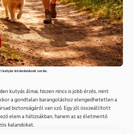
i kutyás kirándulások során.
en kutyás álmai, hiszen nincs is jobb érzés, mint
akkor a gondtalan barangoláshoz elengedhetetlen a
rsad biztonságáról van szó. Egy jól összeállított
ző elem a hátizsákban, hanem az az életmentő
zös kalandokat.