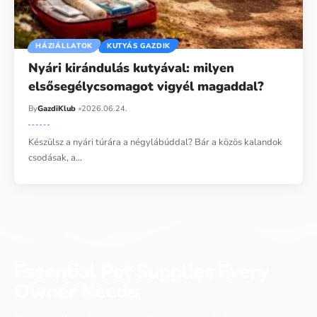
HÁZIÁLLATOK
KUTYÁS GAZDIK
Nyári kirándulás kutyával: milyen
elsősegélycsomagot vigyél magaddal?
By
GazdiKlub
2026.06.24.
Készülsz a nyári túrára a négylábúddal? Bár a közös kalandok
csodásak, a…
Essential Pet Supplies Every
Owner Needs