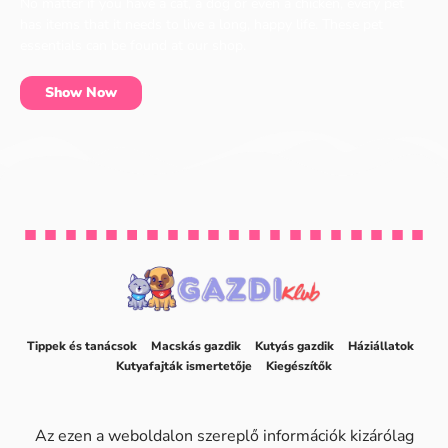
No matter if you have a cat, a dog or even a chicken, every pet
has items that it needs to live a long, happy life. These pet
essentials can be found at our shop.
Show Now
Tippek és tanácsok
Macskás gazdik
Kutyás gazdik
Háziállatok
Kutyafajták ismertetője
Kiegészítők
Az ezen a weboldalon szereplő információk kizárólag