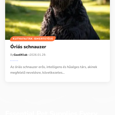
KUTYAFAJTÁK ISMERTETŐJE
Óriás schnauzer
By
GazdiKlub
2026.01.29.
Az óriás schnauzer erős, intelligens és hűséges társ, akinek
megfelelő nevelésre, következetes…
Essential Pet Supplies Every