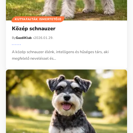
KUTYAFAJTÁK ISMERTETŐJE
Közép schnauzer
By
GazdiKlub
2026.01.29.
A közép schnauzer élénk, intelligens és hűséges társ, aki
megfelelő neveléssel és…