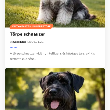
KUTYAFAJTÁK ISMERTETŐJE
Törpe schnauzer
By
GazdiKlub
2026.01.29.
A törpe schnauzer vidám, intelligens és hűséges társ, aki kis
termete ellenére…