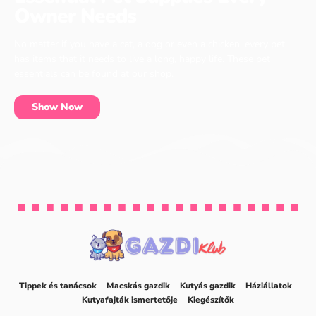
Owner Needs
No matter if you have a cat, a dog or even a chicken, every pet
has items that it needs to live a long, happy life. These pet
essentials can be found at our shop.
Show Now
Tippek és tanácsok
Macskás gazdik
Kutyás gazdik
Háziállatok
Kutyafajták ismertetője
Kiegészítők