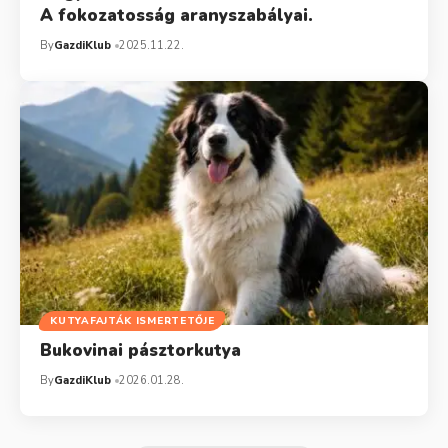
A fokozatosság aranyszabályai.
By
GazdiKlub
2025.11.22.
KUTYAFAJTÁK ISMERTETŐJE
Bukovinai pásztorkutya
By
GazdiKlub
2026.01.28.