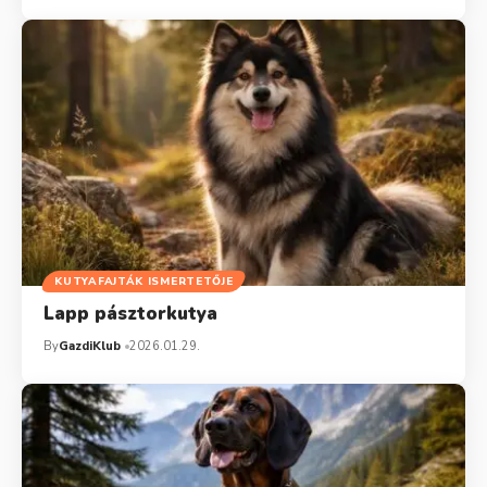
KUTYAFAJTÁK ISMERTETŐJE
Lapp pásztorkutya
By
GazdiKlub
2026.01.29.