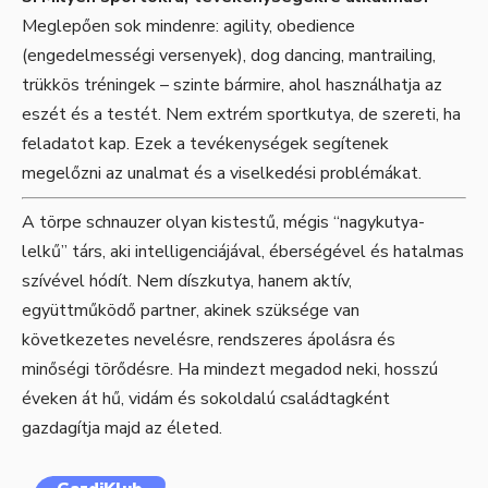
Meglepően sok mindenre: agility, obedience
(engedelmességi versenyek), dog dancing, mantrailing,
trükkös tréningek – szinte bármire, ahol használhatja az
eszét és a testét. Nem extrém sportkutya, de szereti, ha
feladatot kap. Ezek a tevékenységek segítenek
megelőzni az unalmat és a viselkedési problémákat.
A törpe schnauzer olyan kistestű, mégis “nagykutya-
lelkű” társ, aki intelligenciájával, éberségével és hatalmas
szívével hódít. Nem díszkutya, hanem aktív,
együttműködő partner, akinek szüksége van
következetes nevelésre, rendszeres ápolásra és
minőségi törődésre. Ha mindezt megadod neki, hosszú
éveken át hű, vidám és sokoldalú családtagként
gazdagítja majd az életed.