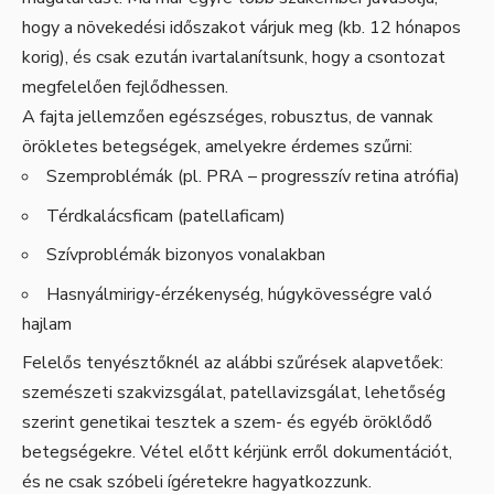
hogy a növekedési időszakot várjuk meg (kb. 12 hónapos
korig), és csak ezután ivartalanítsunk, hogy a csontozat
megfelelően fejlődhessen.
A fajta jellemzően egészséges, robusztus, de vannak
örökletes betegségek, amelyekre érdemes szűrni:
Szemproblémák (pl. PRA – progresszív retina atrófia)
Térdkalácsficam (patellaficam)
Szívproblémák bizonyos vonalakban
Hasnyálmirigy-érzékenység, húgykövességre való
hajlam
Felelős tenyésztőknél az alábbi szűrések alapvetőek:
szemészeti szakvizsgálat, patellavizsgálat, lehetőség
szerint genetikai tesztek a szem- és egyéb öröklődő
betegségekre. Vétel előtt kérjünk erről dokumentációt,
és ne csak szóbeli ígéretekre hagyatkozzunk.