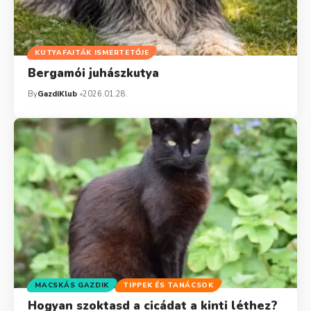
KUTYAFAJTÁK ISMERTETŐJE
Bergamói juhászkutya
By
GazdiKlub
2026.01.28.
MACSKÁS GAZDIK
TIPPEK ÉS TANÁCSOK
Hogyan szoktasd a cicádat a kinti léthez?