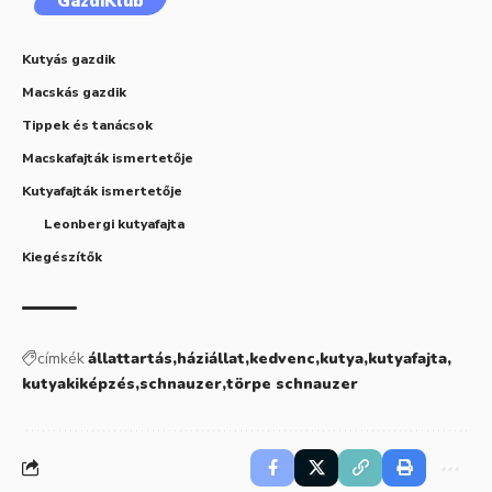
GazdiKlub
Kutyás gazdik
Macskás gazdik
Tippek és tanácsok
Macskafajták ismertetője
Kutyafajták ismertetője
Leonbergi kutyafajta
Kiegészítők
címkék
állattartás
háziállat
kedvenc
kutya
kutyafajta
kutyakiképzés
schnauzer
törpe schnauzer