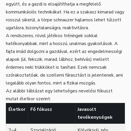
együtt, és a gazdi is elsajátíthatja a megfelelő
kommunikációs technikákat. Ha ez a szakasz kimarad vagy
rosszul sikerül, a törpe schnauzer hajlamos lehet túlzott
ugatásra, bizonytalanságra, reaktivitásra.
A rendszeres, rövid, játékos tréningek sokkal
hatékonyabbak, mint a hosszú, unalmas gyakorlások. A
fajta imád dolgozni a gazdával, ezért az engedelmességi
alapok (ül, fekszik, marad, lábhoz, behívás) mellett
érdemes neki trükköket is tanítani. Ezek nemcsak
szórakoztatóak, de szellemi fárasztást is jelentenek, ami
legalább olyan fontos, mint a fizikai mozgás.
Az alábbi táblázat egy lehetséges nevelési fókuszt
mutat életkor szerint:
Életkor
Fő fókusz
Javasolt
tevékenységek
2–4
Szocializáció,
Kölyöksuli, név,