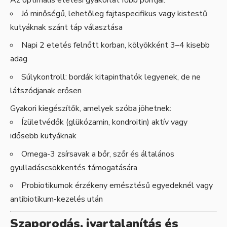
Jó minőségű, lehetőleg fajtaspecifikus vagy kistestű
kutyáknak szánt táp választása
Napi 2 etetés felnőtt korban, kölyökként 3–4 kisebb
adag
Súlykontroll: bordák kitapinthatók legyenek, de ne
látszódjanak erősen
Gyakori kiegészítők, amelyek szóba jöhetnek:
Ízületvédők (glükózamin, kondroitin) aktív vagy
idősebb kutyáknak
Omega-3 zsírsavak a bőr, szőr és általános
gyulladáscsökkentés támogatására
Probiotikumok érzékeny emésztésű egyedeknél vagy
antibiotikum-kezelés után
Szaporodás, ivartalanítás és