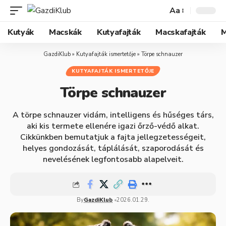
Aa
Kutyák
Macskák
Kutyafajták
Macskafajták
M
GazdiKlub
»
Kutyafajták ismertetője
»
Törpe schnauzer
KUTYAFAJTÁK ISMERTETŐJE
Törpe schnauzer
A törpe schnauzer vidám, intelligens és hűséges társ,
aki kis termete ellenére igazi őrző-védő alkat.
Cikkünkben bemutatjuk a fajta jellegzetességeit,
helyes gondozását, táplálását, szaporodását és
nevelésének legfontosabb alapelveit.
By
GazdiKlub
2026.01.29.