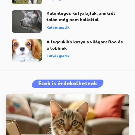
Különleges kutyafajták, amikről
talán még nem hallottál
Kutyás gazdik
A legcukibb kutya a világon: Boo és
a többiek
Kutyás gazdik
Ezek is érdekelhetnek