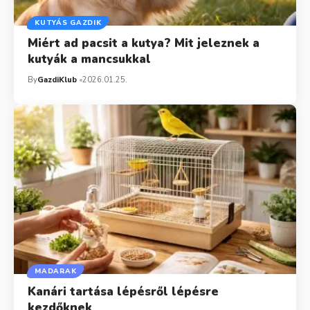
KUTYÁS GAZDIK
Miért ad pacsit a kutya? Mit jeleznek a
kutyák a mancsukkal
By
GazdiKlub
2026.01.25.
MADARAK
Kanári tartása lépésről lépésre
kezdőknek