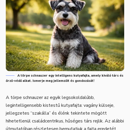
A törpe schnauzer egy intelligens kutyafajta, amely kiváló társ és
őrző-védő alkat. Ismerje meg jellemzőit és gondozását!
A törpe schnauzer az egyik legsokoldalúbb,
legintelligensebb kistestű kutyafajta: vagány külseje,
jellegzetes “szakálla” és élénk tekintete mögött
hihetetlenül családcentrikus, hűséges társ rejlik. Az alábbi
útmutatóban részletesen bemutatjuk a fajta eredetét,