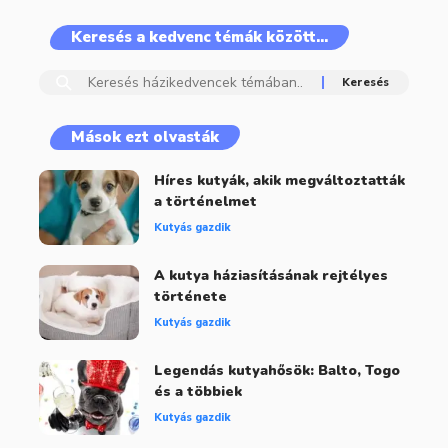
Keresés a kedvenc témák között…
Mások ezt olvasták
Híres kutyák, akik megváltoztatták
a történelmet
Kutyás gazdik
A kutya háziasításának rejtélyes
története
Kutyás gazdik
Legendás kutyahősök: Balto, Togo
és a többiek
Kutyás gazdik