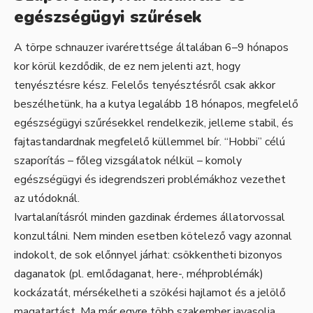
egészségügyi szűrések
A törpe schnauzer ivarérettsége általában 6–9 hónapos
kor körül kezdődik, de ez nem jelenti azt, hogy
tenyésztésre kész. Felelős tenyésztésről csak akkor
beszélhetünk, ha a kutya legalább 18 hónapos, megfelelő
egészségügyi szűrésekkel rendelkezik, jelleme stabil, és
fajtastandardnak megfelelő küllemmel bír. “Hobbi” célú
szaporítás – főleg vizsgálatok nélkül – komoly
egészségügyi és idegrendszeri problémákhoz vezethet
az utódoknál.
Ivartalanításról minden gazdinak érdemes állatorvossal
konzultálni. Nem minden esetben kötelező vagy azonnal
indokolt, de sok előnnyel járhat: csökkentheti bizonyos
daganatok (pl. emlődaganat, here-, méhproblémák)
kockázatát, mérsékelheti a szökési hajlamot és a jelölő
magatartást. Ma már egyre több szakember javasolja,