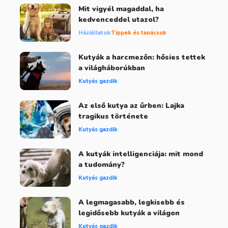
Mit vigyél magaddal, ha
kedvenceddel utazol?
Háziállatok
Tippek és tanácsok
Kutyák a harcmezőn: hősies tettek
a világháborúkban
Kutyás gazdik
Az első kutya az űrben: Lajka
tragikus története
Kutyás gazdik
A kutyák intelligenciája: mit mond
a tudomány?
Kutyás gazdik
A legmagasabb, legkisebb és
legidősebb kutyák a világon
Kutyás gazdik