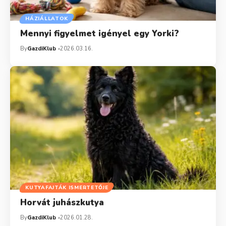
HÁZIÁLLATOK
Mennyi figyelmet igényel egy Yorki?
By
GazdiKlub
2026.03.16.
KUTYAFAJTÁK ISMERTETŐJE
Horvát juhászkutya
By
GazdiKlub
2026.01.28.