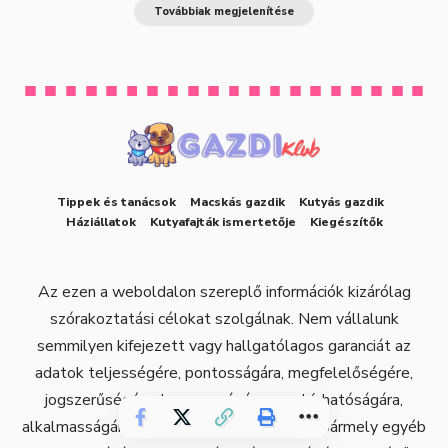
Továbbiak megjelenítése
Tippek és tanácsok
Macskás gazdik
Kutyás gazdik
Háziállatok
Kutyafajták ismertetője
Kiegészítők
Az ezen a weboldalon szereplő információk kizárólag
szórakoztatási célokat szolgálnak. Nem vállalunk
semmilyen kifejezett vagy hallgatólagos garanciát az
adatok teljességére, pontosságára, megfelelőségére,
jogszerűségére, hasznosságára, megbízhatóságára,
alkalmasságára, hozzáférhetőségére vagy bármely egyéb