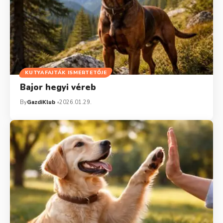
KUTYAFAJTÁK ISMERTETŐJE
Bajor hegyi véreb
By
GazdiKlub
2026.01.29.