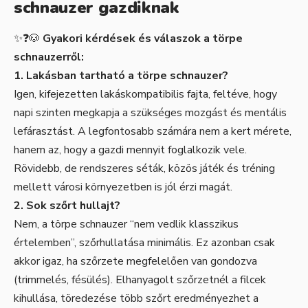
schnauzer gazdiknak
✨❓🐶
Gyakori kérdések és válaszok a törpe
schnauzerről:
1. Lakásban tartható a törpe schnauzer?
Igen, kifejezetten lakáskompatibilis fajta, feltéve, hogy
napi szinten megkapja a szükséges mozgást és mentális
lefárasztást. A legfontosabb számára nem a kert mérete,
hanem az, hogy a gazdi mennyit foglalkozik vele.
Rövidebb, de rendszeres séták, közös játék és tréning
mellett városi környezetben is jól érzi magát.
2. Sok szőrt hullajt?
Nem, a törpe schnauzer “nem vedlik klasszikus
értelemben”, szőrhullatása minimális. Ez azonban csak
akkor igaz, ha szőrzete megfelelően van gondozva
(trimmelés, fésülés). Elhanyagolt szőrzetnél a filcek
kihullása, töredezése több szőrt eredményezhet a