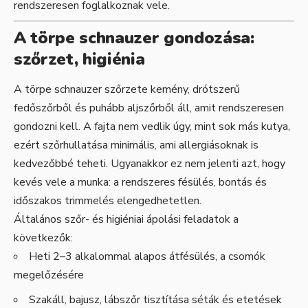
rendszeresen foglalkoznak vele.
A törpe schnauzer gondozása:
szőrzet, higiénia
A törpe schnauzer szőrzete kemény, drótszerű
fedőszőrből és puhább aljszőrből áll, amit rendszeresen
gondozni kell. A fajta nem vedlik úgy, mint sok más kutya,
ezért szőrhullatása minimális, ami allergiásoknak is
kedvezőbbé teheti. Ugyanakkor ez nem jelenti azt, hogy
kevés vele a munka: a rendszeres fésülés, bontás és
időszakos trimmelés elengedhetetlen.
Általános szőr- és higiéniai ápolási feladatok a
következők:
Heti 2–3 alkalommal alapos átfésülés, a csomók
megelőzésére
Szakáll, bajusz, lábszőr tisztítása séták és etetések