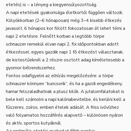
etetés) is – a lényeg a kiegyensúlyozottság.
A napi etetések gyakorisága életkortól függően változik.
Kölyökkorban (2–6 hónaposan) még 3–4 kisebb étkezés
javasolt, 6 hónapos kor fölött fokozatosan át lehet térni a
napi 2 etetésre. Felnőtt korban a legtöbb törpe
schnauzer remekül elvan napi 2, fix időpontokban adott
étkezéssel; egyes gazdik napi 1 fő étkezést választanak,
de kistestűeknél a 2 részre osztott adag kíméletesebb a
gyomor-bélrendszerhez.
Fontos odafigyelni az elhízás megelőzésére: a törpe
schnauzer könnyen “kuncsorik”, és ha a gazdi engedékeny,
hamar felszaladhatnak a plusz kilók. A jutalomfalatokat is
bele kell számolni a napi kalóriabevitelbe, és kerülni kell a
fűszeres, zsíros, emberi ételek adását. A friss ivóvízhez
való folyamatos hozzáférés alapvető – különösen nyáron
és aktív, sportos kutyáknál.
Az optimális etetési gyakorlat főbb pontjai: