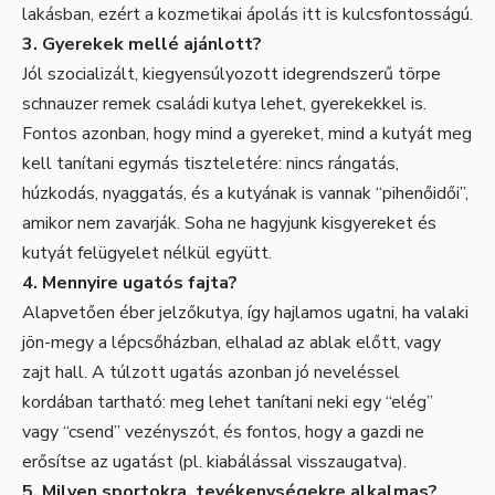
lakásban, ezért a kozmetikai ápolás itt is kulcsfontosságú.
3. Gyerekek mellé ajánlott?
Jól szocializált, kiegyensúlyozott idegrendszerű törpe
schnauzer remek családi kutya lehet, gyerekekkel is.
Fontos azonban, hogy mind a gyereket, mind a kutyát meg
kell tanítani egymás tiszteletére: nincs rángatás,
húzkodás, nyaggatás, és a kutyának is vannak “pihenőidői”,
amikor nem zavarják. Soha ne hagyjunk kisgyereket és
kutyát felügyelet nélkül együtt.
4. Mennyire ugatós fajta?
Alapvetően éber jelzőkutya, így hajlamos ugatni, ha valaki
jön-megy a lépcsőházban, elhalad az ablak előtt, vagy
zajt hall. A túlzott ugatás azonban jó neveléssel
kordában tartható: meg lehet tanítani neki egy “elég”
vagy “csend” vezényszót, és fontos, hogy a gazdi ne
erősítse az ugatást (pl. kiabálással visszaugatva).
5. Milyen sportokra, tevékenységekre alkalmas?