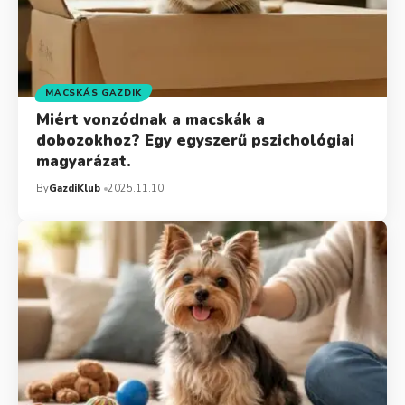
MACSKÁS GAZDIK
Miért vonzódnak a macskák a
dobozokhoz? Egy egyszerű pszichológiai
magyarázat.
By
GazdiKlub
2025.11.10.