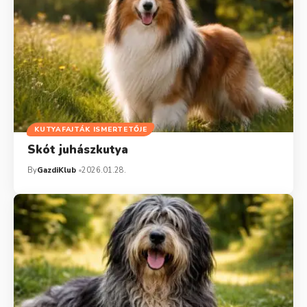
KUTYAFAJTÁK ISMERTETŐJE
Skót juhászkutya
By
GazdiKlub
2026.01.28.