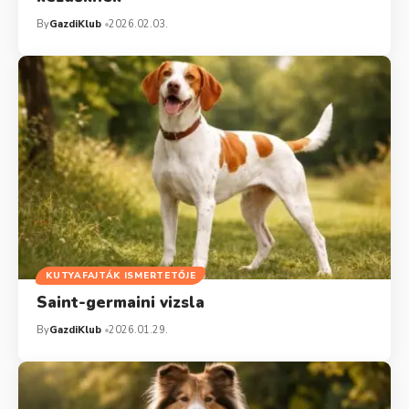
By
GazdiKlub
2026.02.03.
KUTYAFAJTÁK ISMERTETŐJE
Saint-germaini vizsla
By
GazdiKlub
2026.01.29.