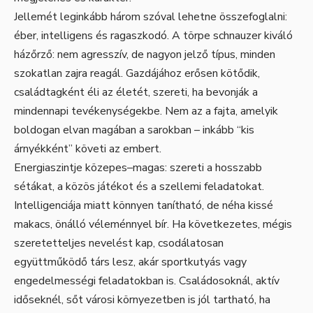
Jellemét leginkább három szóval lehetne összefoglalni:
éber, intelligens és ragaszkodó. A törpe schnauzer kiváló
házőrző: nem agresszív, de nagyon jelző típus, minden
szokatlan zajra reagál. Gazdájához erősen kötődik,
családtagként éli az életét, szereti, ha bevonják a
mindennapi tevékenységekbe. Nem az a fajta, amelyik
boldogan elvan magában a sarokban – inkább “kis
árnyékként” követi az embert.
Energiaszintje közepes–magas: szereti a hosszabb
sétákat, a közös játékot és a szellemi feladatokat.
Intelligenciája miatt könnyen tanítható, de néha kissé
makacs, önálló véleménnyel bír. Ha következetes, mégis
szeretetteljes nevelést kap, csodálatosan
együttműködő társ lesz, akár sportkutyás vagy
engedelmességi feladatokban is. Családosoknál, aktív
időseknél, sőt városi környezetben is jól tartható, ha