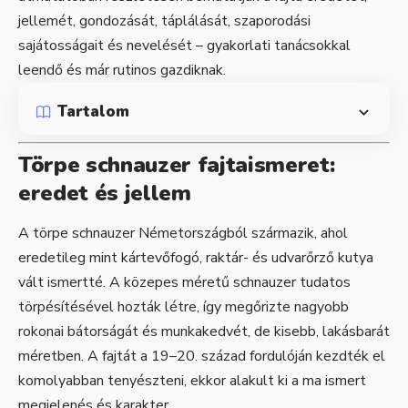
jellemét, gondozását, táplálását, szaporodási
sajátosságait és nevelését – gyakorlati tanácsokkal
leendő és már rutinos gazdiknak.
Tartalom
Törpe schnauzer fajtaismeret:
eredet és jellem
A törpe schnauzer Németországból származik, ahol
eredetileg mint kártevőfogó, raktár- és udvarőrző kutya
vált ismertté. A közepes méretű schnauzer tudatos
törpésítésével hozták létre, így megőrizte nagyobb
rokonai bátorságát és munkakedvét, de kisebb, lakásbarát
méretben. A fajtát a 19–20. század fordulóján kezdték el
komolyabban tenyészteni, ekkor alakult ki a ma ismert
megjelenés és karakter.