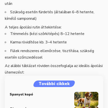
után
Szükség esetén fürdetés (általában 6–8 hetente,
kímélő samponnal)
A teljes ápolási rutin áttekintése:
Trimmelés (kézi szőrkitépés) 8–12 hetente
Karma rövidítése kb. 3–4 hetente
Fülek rendszeres ellenőrzése, tisztítása, szükség
esetén szőrszedéssel
Az alábbi táblázat röviden összefoglalja az ideális ápolási
ütemezést:
További cikkek
Spanyol kopó