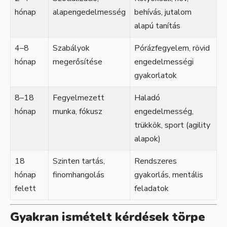
hónap
alapengedelmesség
behívás, jutalom
alapú tanítás
4–8
Szabályok
Pórázfegyelem, rövid
hónap
megerősítése
engedelmességi
gyakorlatok
8–18
Fegyelmezett
Haladó
hónap
munka, fókusz
engedelmesség,
trükkök, sport (agility
alapok)
18
Szinten tartás,
Rendszeres
hónap
finomhangolás
gyakorlás, mentális
felett
feladatok
Gyakran ismételt kérdések törpe