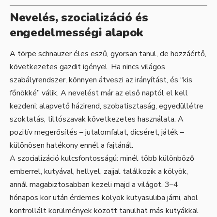
Nevelés, szocializáció és
engedelmességi alapok
A törpe schnauzer éles eszű, gyorsan tanul, de hozzáértő,
következetes gazdit igényel. Ha nincs világos
szabályrendszer, könnyen átveszi az irányítást, és “kis
főnökké” válik. A nevelést már az első naptól el kell
kezdeni: alapvető házirend, szobatisztaság, egyedüllétre
szoktatás, tiltószavak következetes használata. A
pozitív megerősítés – jutalomfalat, dicséret, játék –
különösen hatékony ennél a fajtánál.
A szocializáció kulcsfontosságú: minél több különböző
emberrel, kutyával, hellyel, zajjal találkozik a kölyök,
annál magabiztosabban kezeli majd a világot. 3–4
hónapos kor után érdemes kölyök kutyasuliba járni, ahol
kontrollált körülmények között tanulhat más kutyákkal