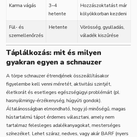
Karma vágás
3–4
Hozzászoktatást már
hetente
kölyökkorban kezdeni
Fül- és
Hetente
Vörösség, gyulladás,
szemellenőrzés
váladék kiszűrése
Táplálkozás: mit és milyen
gyakran egyen a schnauzer
A törpe schnauzer étrendjének összeállításakor
figyelembe kell venni méretét, aktivitási szintjét,
életkorát és esetleges egészségügyi problémáit (pl.
hasnyálmirigy-érzékenység, húgyúti gondok).
Általánosságban elmondható, hogy jó minőségű, magas
hústartalmú tápot érdemes választani, amely nem
tartalmaz felesleges adalékanyagokat, mesterséges
színezéket. Lehet száraz, nedves, vagy akár BARF (nyers