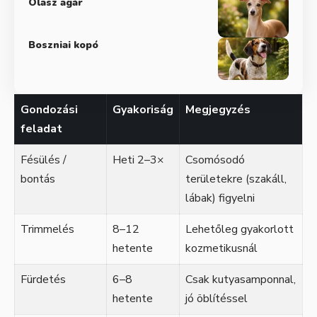
Olasz agár
Boszniai kopó
Gondozási
Gyakoriság
Megjegyzés
feladat
Fésülés /
Heti 2–3×
Csomósodó
bontás
területekre (szakáll,
lábak) figyelni
Trimmelés
8–12
Lehetőleg gyakorlott
hetente
kozmetikusnál
Fürdetés
6–8
Csak kutyasamponnal,
hetente
jó öblítéssel