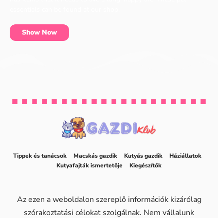
essentials can be found at our shop.
Show Now
Tippek és tanácsok
Macskás gazdik
Kutyás gazdik
Háziállatok
Kutyafajták ismertetője
Kiegészítők
Az ezen a weboldalon szereplő információk kizárólag
szórakoztatási célokat szolgálnak. Nem vállalunk