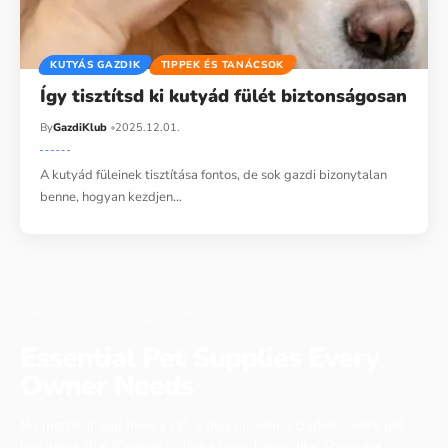
KUTYÁS GAZDIK
TIPPEK ÉS TANÁCSOK
Így tisztítsd ki kutyád fülét biztonságosan
By
GazdiKlub
2025.12.01.
A kutyád füleinek tisztítása fontos, de sok gazdi bizonytalan
benne, hogyan kezdjen…
Essential Pet Supplies Every
Owner Needs
No matter if you have a cat, a dog or even a chicken, every pet
has items that it needs to live a long, happy life. These pet