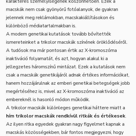
karakteres személyiségének köszönhetően. Ezek a
macskák nem csak gyönyörű fotóalanyok, de gyakran
jelennek meg reklámokban, macskakiállításokon és
különböző médiatartalmakban is.
A modern genetikai kutatások tovább bővítették
ismereteinket a trikolor macskák színének öröklődéséről.
A tudósok ma már pontosan értik az X-kromoszóma
inaktiváció folyamatát, és azt, hogyan alakul ki a
jellegzetes háromszínű mintázat. Ezek a kutatások nem
csak a macskák genetikájáról adnak értékes információkat,
hanem hozzájárulnak az emberi genetikai betegségek jobb
megértéséhez is, mivel az X-kromoszóma inaktiváció az
embereknél is hasonló módon működik.
A trikolor macskák különleges genetikai háttere miatt a
hím trikolor macskák rendkívül ritkák és értékesek
.
Az ilyen ritka egyedek gyakran nagy figyelmet kapnak a
macskás közösségekben, bár fontos megjegyezni, hogy