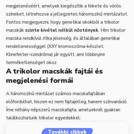
megjelenéséért, amelyek kiegészítik a fekete és vörös
színeket, létrehozva a jellegzetes háromszínű mintázatot.
Fontos megjegyezni, hogy genetikai okokból a trikolor
macskák
szinte kivétel nélkül nőstények
. Hím trikolor
macska rendkívül ritka jelenség, és általában genetikai
rendellenességgel (XXY kromoszóma-készlet,
Klinefelter-szindróma) jár együtt, ami többnyire
terméketlenséget okoz.
A trikolor macskák fajtái és
megjelenési formái
A háromszínű mintázat számos macskafajtában
előfordulhat, hiszen ez nem fajtajelleg, hanem színvariáció.
Íme néhány népszerű macskafajta, amelyeknél gyakran
találkozhatunk trikolor egyedekkel:
További cikkek