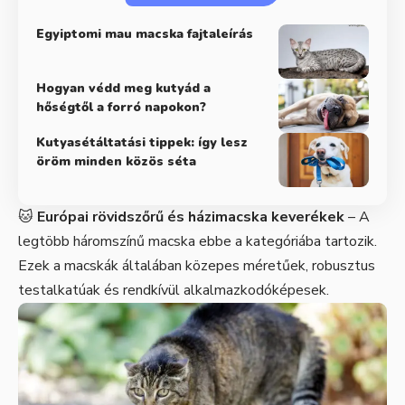
Egyiptomi mau macska fajtaleírás
Hogyan védd meg kutyád a
hőségtől a forró napokon?
Kutyasétáltatási tippek: így lesz
öröm minden közös séta
🐱
Európai rövidszőrű és házimacska keverékek
– A
legtöbb háromszínű macska ebbe a kategóriába tartozik.
Ezek a macskák általában közepes méretűek, robusztus
testalkatúak és rendkívül alkalmazkodóképesek.