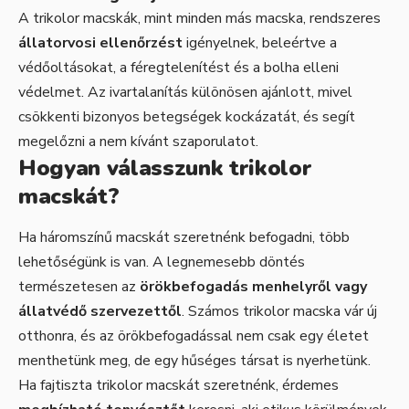
A trikolor macskák, mint minden más macska, rendszeres
állatorvosi ellenőrzést
igényelnek, beleértve a
védőoltásokat, a féregtelenítést és a bolha elleni
védelmet. Az ivartalanítás különösen ajánlott, mivel
csökkenti bizonyos betegségek kockázatát, és segít
megelőzni a nem kívánt szaporulatot.
Hogyan válasszunk trikolor
macskát?
Ha háromszínű macskát szeretnénk befogadni, több
lehetőségünk is van. A legnemesebb döntés
természetesen az
örökbefogadás menhelyről vagy
állatvédő szervezettől
. Számos trikolor macska vár új
otthonra, és az örökbefogadással nem csak egy életet
menthetünk meg, de egy hűséges társat is nyerhetünk.
Ha fajtiszta trikolor macskát szeretnénk, érdemes