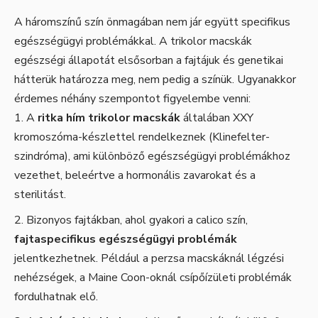
A háromszínű szín önmagában nem jár együtt specifikus
egészségügyi problémákkal. A trikolor macskák
egészségi állapotát elsősorban a fajtájuk és genetikai
hátterük határozza meg, nem pedig a színük. Ugyanakkor
érdemes néhány szempontot figyelembe venni:
A
ritka hím trikolor macskák
általában XXY
kromoszóma-készlettel rendelkeznek (Klinefelter-
szindróma), ami különböző egészségügyi problémákhoz
vezethet, beleértve a hormonális zavarokat és a
sterilitást.
Bizonyos fajtákban, ahol gyakori a calico szín,
fajtaspecifikus egészségügyi problémák
jelentkezhetnek. Például a perzsa macskáknál légzési
nehézségek, a Maine Coon-oknál csípőízületi problémák
fordulhatnak elő.