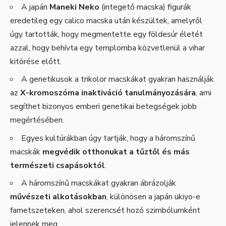
A japán
Maneki Neko
(integető macska) figurák
eredetileg egy calico macska után készültek, amelyről
úgy tartották, hogy megmentette egy földesúr életét
azzal, hogy behívta egy templomba közvetlenül a vihar
kitörése előtt.
A genetikusok a trikolor macskákat gyakran használják
az
X-kromoszóma inaktiváció tanulmányozására
, ami
segíthet bizonyos emberi genetikai betegségek jobb
megértésében.
Egyes kultúrákban úgy tartják, hogy a háromszínű
macskák
megvédik otthonukat a tűztől és más
természeti csapásoktól
.
A háromszínű macskákat gyakran ábrázolják
művészeti alkotásokban
, különösen a japán ukiyo-e
fametszeteken, ahol szerencsét hozó szimbólumként
jelennek meg.