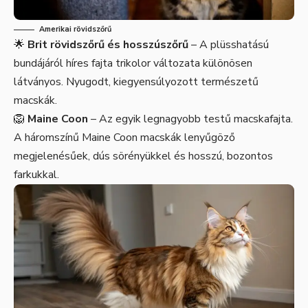
Amerikai rövidszőrű
🌟
Brit rövidszőrű
és hosszúszőrű
– A plüsshatású
bundájáról híres fajta trikolor változata különösen
látványos. Nyugodt, kiegyensúlyozott természetű
macskák.
🦁
Maine Coon
– Az egyik legnagyobb testű macskafajta.
A háromszínű Maine Coon macskák lenyűgöző
megjelenésűek, dús sörényükkel és hosszú, bozontos
farkukkal.