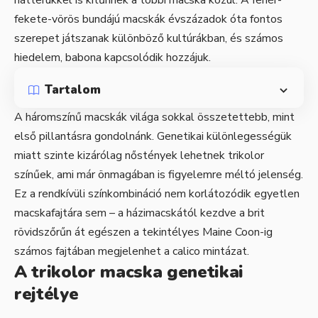
fekete-vörös bundájú macskák évszázadok óta fontos
szerepet játszanak különböző kultúrákban, és számos
hiedelem, babona kapcsolódik hozzájuk.
Tartalom
A háromszínű macskák világa sokkal összetettebb, mint
első pillantásra gondolnánk. Genetikai különlegességük
miatt szinte kizárólag nőstények lehetnek trikolor
színűek, ami már önmagában is figyelemre méltó jelenség.
Ez a rendkívüli színkombináció nem korlátozódik egyetlen
macskafajtára sem – a házimacskától kezdve a brit
rövidszőrűn át egészen a tekintélyes Maine Coon-ig
számos fajtában megjelenhet a calico mintázat.
A trikolor macska genetikai
rejtélye