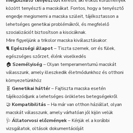
megbízható tenyésztőt
keresni, aki etikus körülmények
között tenyészti a macskákat. Fontos, hogy a tenyésztő
engedje megismerni a macska szüleit, tájékoztasson a
lehetséges genetikai problémákról, és megfelelő
szocializációt biztosítson a kiscicáknak.
Mire figyeljünk a trikolor macska kiválasztásakor:
🐈
Egészségi állapot
– Tiszta szemek, orr és fülek,
egészséges szőrzet, élénk viselkedés
🏠
Személyiség
– Olyan temperamentumú macskát
válasszunk, amely illeszkedik életmódunkhoz és otthoni
környezetünkhöz
🧬
Genetikai háttér
– Fajtiszta macska esetén
tájékozódjunk a lehetséges örökletes betegségekről
🤝
Kompatibilitás
– Ha már van otthon háziállat, olyan
macskát válasszunk, amely várhatóan jól kijön velük
🩺
Állatorvosi előzmények
– Kérjük el a korábbi
vizsgálatok, oltások dokumentációját