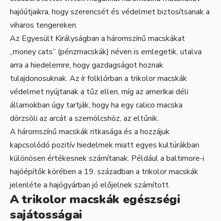
hajóútjaikra, hogy szerencsét és védelmet biztosítsanak a
viharos tengereken.
Az Egyesült Királyságban a háromszínű macskákat
„money cats” (pénzmacskák) néven is emlegetik, utalva
arra a hiedelemre, hogy gazdagságot hoznak
tulajdonosuknak. Az ír folklórban a trikolor macskák
védelmet nyújtanak a tűz ellen, míg az amerikai déli
államokban úgy tartják, hogy ha egy calico macska
dörzsöli az arcát a szemölcshöz, az eltűnik.
A háromszínű macskák ritkasága és a hozzájuk
kapcsolódó pozitív hiedelmek miatt egyes kultúrákban
különösen értékesnek számítanak. Például a baltimore-i
hajóépítők körében a 19. században a trikolor macskák
jelenléte a hajógyárban jó előjelnek számított.
A trikolor macskák egészségi
sajátosságai