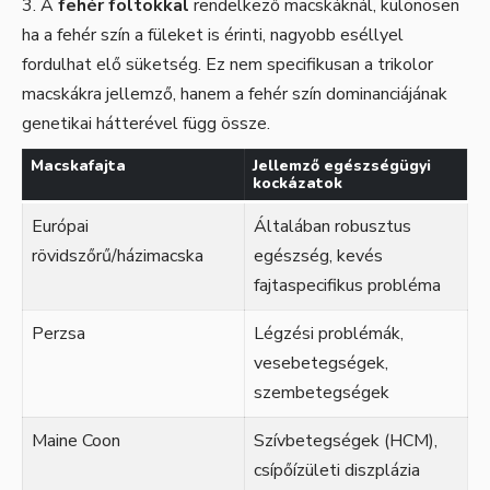
A
fehér foltokkal
rendelkező macskáknál, különösen
ha a fehér szín a füleket is érinti, nagyobb eséllyel
fordulhat elő süketség. Ez nem specifikusan a trikolor
macskákra jellemző, hanem a fehér szín dominanciájának
genetikai hátterével függ össze.
Macskafajta
Jellemző egészségügyi
kockázatok
Európai
Általában robusztus
rövidszőrű/házimacska
egészség, kevés
fajtaspecifikus probléma
Perzsa
Légzési problémák,
vesebetegségek,
szembetegségek
Maine Coon
Szívbetegségek (HCM),
csípőízületi diszplázia