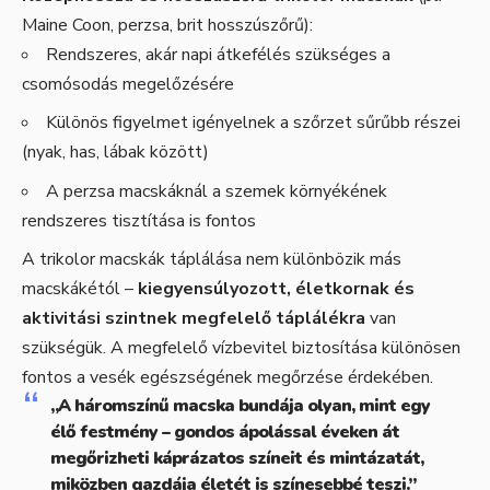
Maine Coon, perzsa, brit hosszúszőrű):
Rendszeres, akár napi átkefélés szükséges a
csomósodás megelőzésére
Különös figyelmet igényelnek a szőrzet sűrűbb részei
(nyak, has, lábak között)
A perzsa macskáknál a szemek környékének
rendszeres tisztítása is fontos
A trikolor macskák táplálása nem különbözik más
macskákétól –
kiegyensúlyozott, életkornak és
aktivitási szintnek megfelelő táplálékra
van
szükségük. A megfelelő vízbevitel biztosítása különösen
fontos a vesék egészségének megőrzése érdekében.
„A háromszínű macska bundája olyan, mint egy
élő festmény – gondos ápolással éveken át
megőrizheti káprázatos színeit és mintázatát,
miközben gazdája életét is színesebbé teszi.”