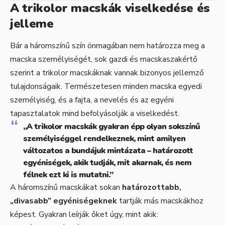
A trikolor macskák viselkedése és
jelleme
Bár a háromszínű szín önmagában nem határozza meg a
macska személyiségét, sok gazdi és macskaszakértő
szerint a trikolor macskáknak vannak bizonyos jellemző
tulajdonságaik. Természetesen minden macska egyedi
személyiség, és a fajta, a nevelés és az egyéni
tapasztalatok mind befolyásolják a viselkedést.
„A trikolor macskák gyakran épp olyan sokszínű
személyiséggel rendelkeznek, mint amilyen
változatos a bundájuk mintázata – határozott
egyéniségek, akik tudják, mit akarnak, és nem
félnek ezt ki is mutatni.”
A háromszínű macskákat sokan
határozottabb,
„divasabb” egyéniségeknek
tartják más macskákhoz
képest. Gyakran leírják őket úgy, mint akik: