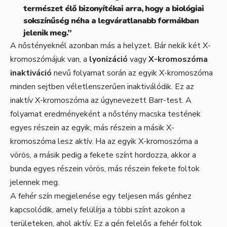
természet élő bizonyítékai arra, hogy a biológiai
sokszínűség néha a legváratlanabb formákban
jelenik meg.”
A nőstényeknél azonban más a helyzet. Bár nekik két X-
kromoszómájuk van, a
lyonizáció
vagy
X-kromoszóma
inaktiváció
nevű folyamat során az egyik X-kromoszóma
minden sejtben véletlenszerűen inaktiválódik. Ez az
inaktív X-kromoszóma az úgynevezett Barr-test. A
folyamat eredményeként a nőstény macska testének
egyes részein az egyik, más részein a másik X-
kromoszóma lesz aktív. Ha az egyik X-kromoszóma a
vörös, a másik pedig a fekete színt hordozza, akkor a
bunda egyes részein vörös, más részein fekete foltok
jelennek meg.
A fehér szín megjelenése egy teljesen más génhez
kapcsolódik, amely felülírja a többi színt azokon a
területeken, ahol aktív. Ez a gén felelős a fehér foltok