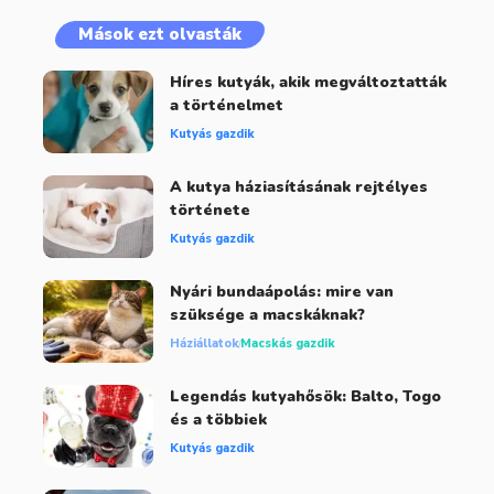
Mások ezt olvasták
Híres kutyák, akik megváltoztatták
a történelmet
Kutyás gazdik
A kutya háziasításának rejtélyes
története
Kutyás gazdik
Nyári bundaápolás: mire van
szüksége a macskáknak?
Háziállatok
Macskás gazdik
Legendás kutyahősök: Balto, Togo
és a többiek
Kutyás gazdik