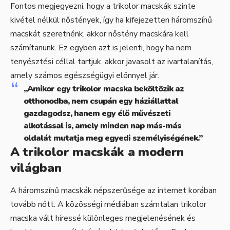
Fontos megjegyezni, hogy a trikolor macskák szinte
kivétel nélkül nőstények, így ha kifejezetten háromszínű
macskát szeretnénk, akkor nőstény macskára kell
számítanunk. Ez egyben azt is jelenti, hogy ha nem
tenyésztési céllal tartjuk, akkor javasolt az ivartalanítás,
amely számos egészségügyi előnnyel jár.
„Amikor egy trikolor macska beköltözik az
otthonodba, nem csupán egy háziállattal
gazdagodsz, hanem egy élő művészeti
alkotással is, amely minden nap más-más
oldalát mutatja meg egyedi személyiségének.”
A trikolor macskák a modern
világban
A háromszínű macskák népszerűsége az internet korában
tovább nőtt. A közösségi médiában számtalan trikolor
macska vált híressé különleges megjelenésének és