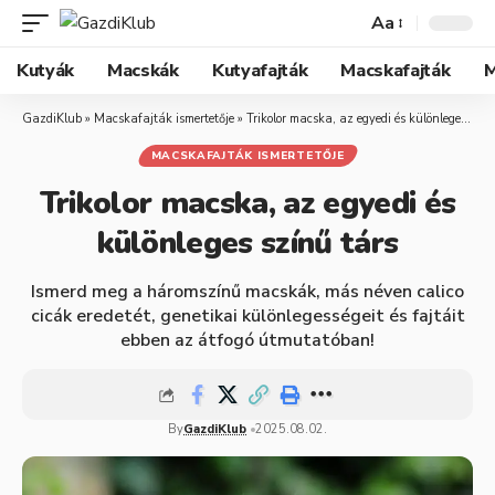
Aa
Kutyák
Macskák
Kutyafajták
Macskafajták
M
GazdiKlub
»
Macskafajták ismertetője
»
Trikolor macska, az egyedi és különleges színű társ
MACSKAFAJTÁK ISMERTETŐJE
Trikolor macska, az egyedi és
különleges színű társ
Ismerd meg a háromszínű macskák, más néven calico
cicák eredetét, genetikai különlegességeit és fajtáit
ebben az átfogó útmutatóban!
By
GazdiKlub
2025.08.02.