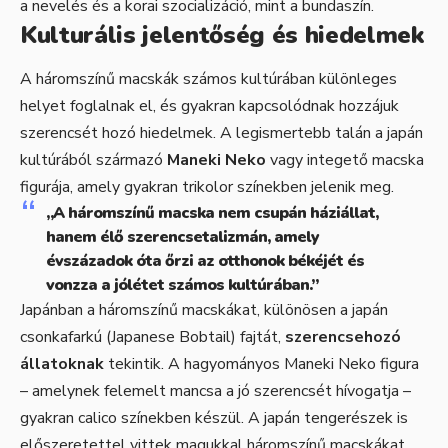
a nevelés és a korai szocializáció, mint a bundaszín.
Kulturális jelentőség és hiedelmek
A háromszínű macskák számos kultúrában különleges
helyet foglalnak el, és gyakran kapcsolódnak hozzájuk
szerencsét hozó hiedelmek. A legismertebb talán a japán
kultúrából származó
Maneki Neko
vagy integető macska
figurája, amely gyakran trikolor színekben jelenik meg.
„A háromszínű macska nem csupán háziállat,
hanem élő szerencsetalizmán, amely
évszázadok óta őrzi az otthonok békéjét és
vonzza a jólétet számos kultúrában.”
Japánban a háromszínű macskákat, különösen a japán
csonkafarkú (Japanese Bobtail) fajtát,
szerencsehozó
állatoknak
tekintik. A hagyományos Maneki Neko figura
– amelynek felemelt mancsa a jó szerencsét hívogatja –
gyakran calico színekben készül. A japán tengerészek is
előszeretettel vittek magukkal háromszínű macskákat