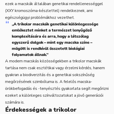
ezek a macskák általában genetikai rendellenességgel
(XXY kromoszóma-készlettel) rendelkeznek, ami
egészségügyi problémákhoz vezethet.
„A trikolor macskák genetikai különlegessége
emlékeztet minket a természet lenyűgöző
komplexitására és arra, hogy a látszólag
egyszerű dolgok – mint egy macska színe –
mögött is rendkívül összetett biológiai
folyamatok állnak.”
A modern macskás közösségekben a trikolor macskák
tartása nem csak esztétikai vagy érzelmi kérdés, hanem
gyakran a biodiverzitás és a genetikai sokszínűség
megőrzésének szimbóluma is. A felelős macska-
örökbefogadás és -tenyésztés gyakorlata segít megőrizni
ezeket a különleges színváltozatokat a jövő generációi
számára is.
Érdekességek a trikolor