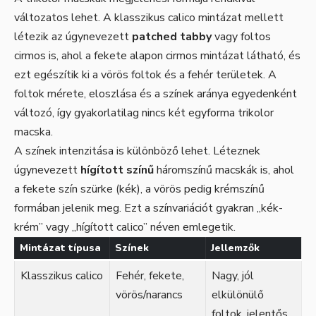
változatos lehet. A klasszikus calico mintázat mellett
létezik az úgynevezett
patched tabby
vagy foltos
cirmos is, ahol a fekete alapon cirmos mintázat látható, és
ezt egészítik ki a vörös foltok és a fehér területek. A
foltok mérete, eloszlása és a színek aránya egyedenként
változó, így gyakorlatilag nincs két egyforma trikolor
macska.
A színek intenzitása is különböző lehet. Léteznek
úgynevezett
hígított színű
háromszínű macskák is, ahol
a fekete szín szürke (kék), a vörös pedig krémszínű
formában jelenik meg. Ezt a színvariációt gyakran „kék-
krém” vagy „hígított calico” néven emlegetik.
Mintázat típusa
Színek
Jellemzők
Klasszikus calico
Fehér, fekete,
Nagy, jól
vörös/narancs
elkülönülő
foltok, jelentős