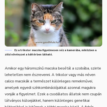
Ez a trikolor macska figyelmesen néz a kamerába, miközben a
zöld növényzet a háttérben látható.
Amikor egy háromszínű macska besétál a szobába, szinte
lehetetlen nem észrevenni. A trikolor vagy más néven
calico macskák a természet különleges remekművei,
amelyek egyedi színkombinációjukkal azonnal magukra
vonják a figyelmet. Ezek a csodálatos állatok nem csupán
látványos külsejükkel, hanem különleges genetikai
hátterükkel is kitűnnek a többi macska közül. A fehér-