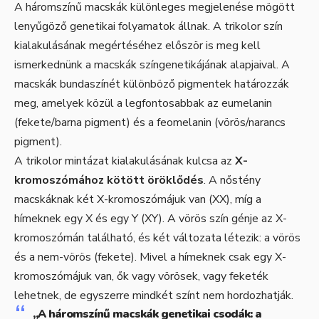
A háromszínű macskák különleges megjelenése mögött
lenyűgöző genetikai folyamatok állnak. A trikolor szín
kialakulásának megértéséhez először is meg kell
ismerkednünk a macskák színgenetikájának alapjaival. A
macskák bundaszínét különböző pigmentek határozzák
meg, amelyek közül a legfontosabbak az eumelanin
(fekete/barna pigment) és a feomelanin (vörös/narancs
pigment).
A trikolor mintázat kialakulásának kulcsa az
X-
kromoszómához kötött öröklődés
. A nőstény
macskáknak két X-kromoszómájuk van (XX), míg a
hímeknek egy X és egy Y (XY). A vörös szín génje az X-
kromoszómán található, és két változata létezik: a vörös
és a nem-vörös (fekete). Mivel a hímeknek csak egy X-
kromoszómájuk van, ők vagy vörösek, vagy feketék
lehetnek, de egyszerre mindkét színt nem hordozhatják.
„A háromszínű macskák genetikai csodák: a