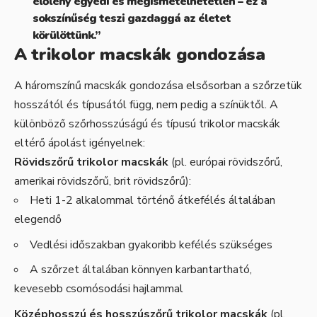
élőlény egyedi és megismételhetetlen – ez a
sokszínűség teszi gazdaggá az életet
körülöttünk.”
A trikolor macskák gondozása
A háromszínű macskák gondozása elsősorban a szőrzetük
hosszától és típusától függ, nem pedig a színüktől. A
különböző szőrhosszúságú és típusú trikolor macskák
eltérő ápolást igényelnek:
Rövidszőrű trikolor macskák
(pl. európai rövidszőrű,
amerikai rövidszőrű, brit rövidszőrű):
Heti 1-2 alkalommal történő átkefélés általában
elegendő
Vedlési időszakban gyakoribb kefélés szükséges
A szőrzet általában könnyen karbantartható,
kevesebb csomósodási hajlammal
Középhosszú és hosszúszőrű trikolor macskák
(pl.