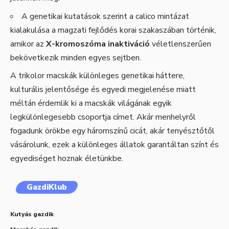
A genetikai kutatások szerint a calico mintázat
kialakulása a magzati fejlődés korai szakaszában történik,
amikor az
X-kromoszóma inaktiváció
véletlenszerűen
bekövetkezik minden egyes sejtben.
A trikolor macskák különleges genetikai háttere,
kulturális jelentősége és egyedi megjelenése miatt
méltán érdemlik ki a macskák világának egyik
legkülönlegesebb csoportja címet. Akár menhelyről
fogadunk örökbe egy háromszínű cicát, akár tenyésztőtől
vásárolunk, ezek a különleges állatok garantáltan színt és
egyediséget hoznak életünkbe.
GazdiKlub
Kutyás gazdik