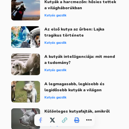
Kutyák a harcmezőn: hősies tettek
a világháborúkban
Kutyás gazdik
Az első kutya az űrben: Lajka
tragikus története
Kutyás gazdik
A kutyák intelligenciája: mit mond
a tudomány?
Kutyás gazdik
A legmagasabb, legkisebb és
legidősebb kutyák a világon
Kutyás gazdik
Különleges kutyafajták, amikről
talán még nem hallottál
Kutyás gazdik