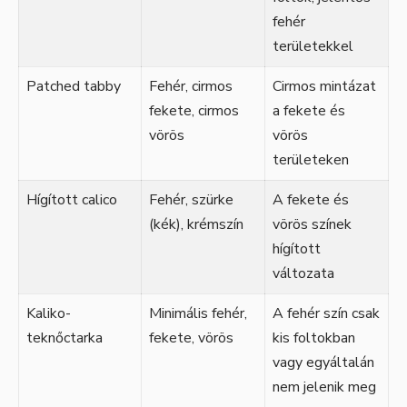
fehér
területekkel
Patched tabby
Fehér, cirmos
Cirmos mintázat
fekete, cirmos
a fekete és
vörös
vörös
területeken
Hígított calico
Fehér, szürke
A fekete és
(kék), krémszín
vörös színek
hígított
változata
Kaliko-
Minimális fehér,
A fehér szín csak
teknőctarka
fekete, vörös
kis foltokban
vagy egyáltalán
nem jelenik meg