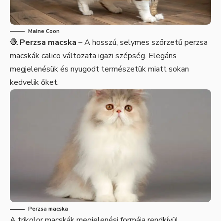
Maine Coon
🧶
Perzsa macska
– A hosszú, selymes szőrzetű perzsa
macskák calico változata igazi szépség. Elegáns
megjelenésük és nyugodt természetük miatt sokan
kedvelik őket.
Perzsa macska
A trikolor macskák megjelenési formája rendkívül