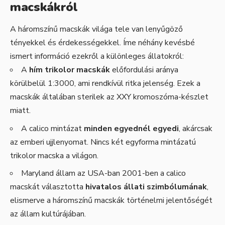
macskákról
A háromszínű macskák világa tele van lenyűgöző
tényekkel és érdekességekkel. Íme néhány kevésbé
ismert információ ezekről a különleges állatokról:
A
hím trikolor macskák
előfordulási aránya
körülbelül 1:3000, ami rendkívül ritka jelenség. Ezek a
macskák általában sterilek az XXY kromoszóma-készlet
miatt.
A calico mintázat
minden egyednél egyedi
, akárcsak
az emberi ujjlenyomat. Nincs két egyforma mintázatú
trikolor macska a világon.
Maryland állam az USA-ban 2001-ben a calico
macskát választotta
hivatalos állati szimbólumának
,
elismerve a háromszínű macskák történelmi jelentőségét
az állam kultúrájában.