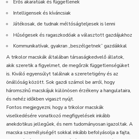
Erős akaratúak és függetlenek
Intelligensek és kíváncsiak
Játékosak, de tudnak méltóságteljesek is lenni
Hűségesek és ragaszkodóak a választott gazdájukhoz
Kommunikatívak, gyakran „beszélgetnek” gazdáikkal
A trikolor macskák általában társaságkedvelő állatok,
akik szeretik a figyelmet, de megőrzik függetlenségüket
is. Kiváló egyensúlyt találnak a szeretetigény és az
önállóság között. Sok gazdi számol be arról, hogy
háromszínű macskájuk különösen érzékeny a hangulataira,
és nehéz időkben vigaszt nyújt.
Fontos megjegyezni, hogy a trikolor macskák
viselkedésére vonatkozó megfigyelések inkább
anekdotikus jellegűek, és nem tudományosan igazoltak. A
macska személyiségét sokkal inkább befolyásolja a fajta,