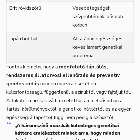
Brit rövidszőrű
Vesebetegségek,
szívproblémák idősebb
korban
Japán bobtail
Általában egészséges,
kevés ismert genetikai
probléma
Fontos kiemelni, hogy a
megfelelő táplálás,
rendszeres állatorvosi ellenőrzés és preventív
gondoskodás
minden macska esetében
kulcsfontosságú, függetlenül a színüktől vagy fajtájuktól.
A trikolor macskák várható élettartama elsősorban a
tartási körülményektől, a genetikai háttértől és az egyéni
egészségi állapottól függ, nem pedig a színüktől.
„A háromszínű macskák különleges genetikai
háttere emlékeztet minket arra, hogy minden