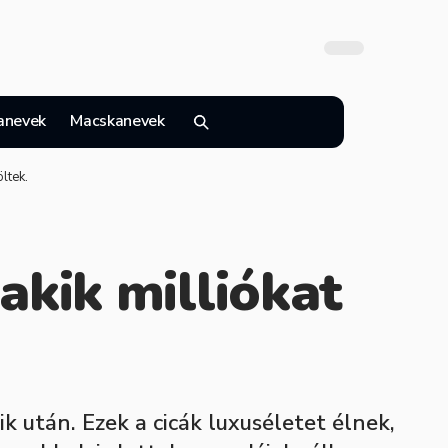
anevek
Macskanevek
ltek.
akik milliókat
 után. Ezek a cicák luxuséletet élnek,