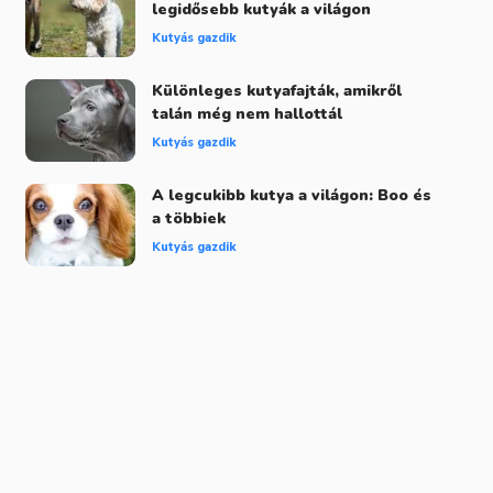
legidősebb kutyák a világon
Kutyás gazdik
Különleges kutyafajták, amikről
talán még nem hallottál
Kutyás gazdik
A legcukibb kutya a világon: Boo és
a többiek
Kutyás gazdik