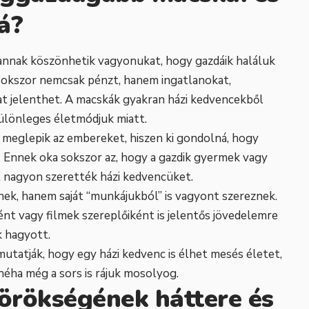
á?
annak köszönhetik vagyonukat, hogy gazdáik haláluk
 sokszor nemcsak pénzt, hanem ingatlanokat,
at jelenthet. A macskák gyakran házi kedvencekből
 különleges életmódjuk miatt.
 meglepik az embereket, hiszen ki gondolná, hogy
? Ennek oka sokszor az, hogy a gazdik gyermek vagy
t nagyon szerették házi kedvencüket.
ek, hanem saját “munkájukból” is vagyont szereznek.
ént vagy filmek szereplőiként is jelentős jövedelemre
k hagyott.
utatják, hogy egy házi kedvenc is élhet mesés életet,
éha még a sors is rájuk mosolyog.
örökségének háttere és