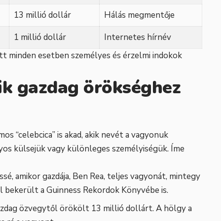
13 millió dollár
Hálás megmentője
1 millió dollár
Internetes hírnév
ött minden esetben személyes és érzelmi indokok
ik gazdag örökséghez
os “celebcica” is akad, akik nevét a vagyonuk
nyos külsejük vagy különleges személyiségük. Íme
essé, amikor gazdája, Ben Rea, teljes vagyonát, mintegy
zel bekerült a Guinness Rekordok Könyvébe is.
zdag özvegytől örökölt 13 millió dollárt. A hölgy a