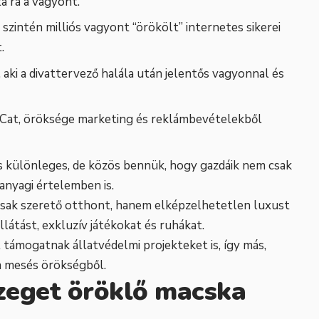
a rá a vagyont.
szintén milliós vagyont “örökölt” internetes sikerei
.
ja, aki a divattervező halála után jelentős vagyonnal és
Cat, öröksége marketing és reklámbevételekből
és különleges, de közös bennük, hogy gazdáik nem csak
anyagi értelemben is.
ak szerető otthont, hanem elképzelhetetlen luxust
ellátást, exkluzív játékokat és ruhákat.
támogatnak állatvédelmi projekteket is, így más,
 a mesés örökségből.
zeget öröklő macska