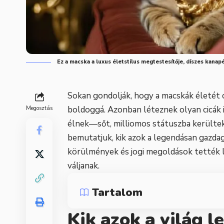
Ez a macska a luxus életstílus megtestesítője, díszes kanap
Sokan gondolják, hogy a macskák életét cs
boldoggá. Azonban léteznek olyan cicák 
Megosztás
élnek—sőt, milliomos státuszba kerültek
bemutatjuk, kik azok a legendásan gazdag
körülmények és jogi megoldások tették l
váljanak.
Tartalom
Kik azok a világ 