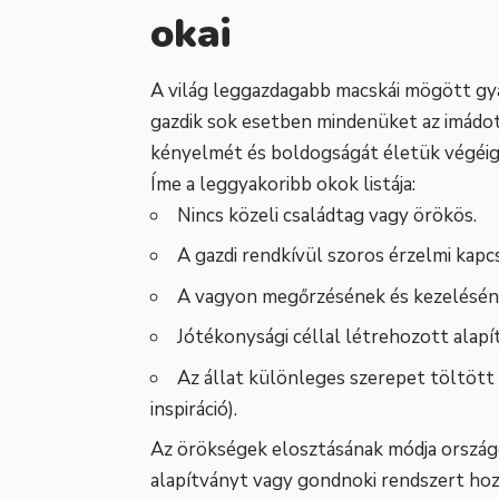
okai
A világ leggazdagabb macskái mögött gy
gazdik sok esetben mindenüket az imádot
kényelmét és boldogságát életük végéig.
Íme a leggyakoribb okok listája:
Nincs közeli családtag vagy örökös.
A gazdi rendkívül szoros érzelmi kapcs
A vagyon megőrzésének és kezeléséne
Jótékonysági céllal létrehozott alap
Az állat különleges szerepet töltött 
inspiráció).
Az örökségek elosztásának módja ország
alapítványt vagy gondnoki rendszert hozn