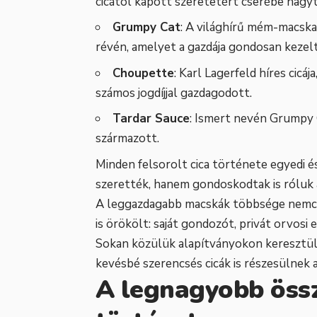
cicától kapott szeretetért cserébe hagyt
Grumpy Cat
: A világhírű mém-macska 
révén, amelyet a gazdája gondosan kezelt
Choupette
: Karl Lagerfeld híres cicá
számos jogdíjjal gazdagodott.
Tardar Sauce
: Ismert nevén Grumpy 
származott.
Minden felsorolt cica története egyedi 
szerették, hanem gondoskodtak is róluk 
A leggazdagabb macskák többsége nemcs
is örökölt: saját gondozót, privát orvosi 
Sokan közülük alapítványokon keresztül 
kevésbé szerencsés cicák is részesülnek
A legnagyobb öss