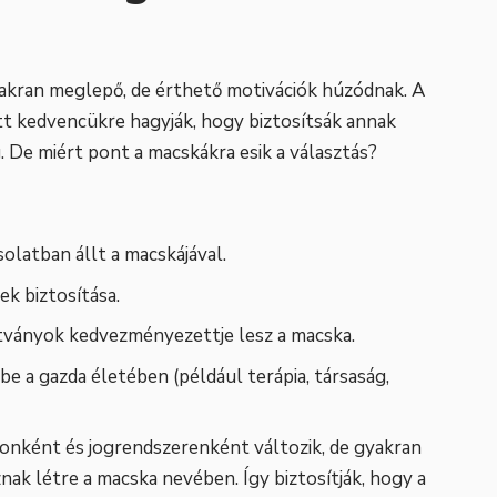
akran meglepő, de érthető motivációk húzódnak. A
t kedvencükre hagyják, hogy biztosítsák annak
 De miért pont a macskákra esik a választás?
olatban állt a macskájával.
k biztosítása.
ítványok kedvezményezettje lesz a macska.
be a gazda életében (például terápia, társaság,
onként és jogrendszerenként változik, de gyakran
ak létre a macska nevében. Így biztosítják, hogy a