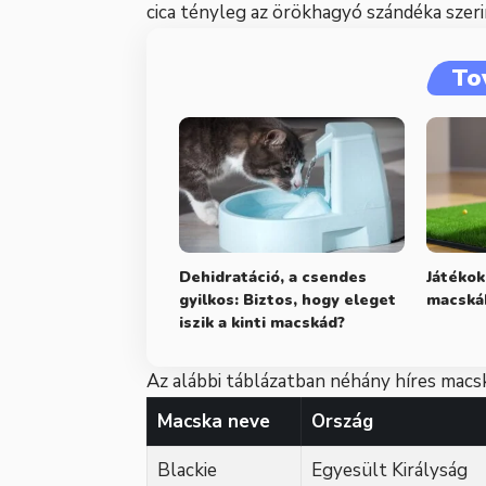
cica tényleg az örökhagyó szándéka szer
To
Dehidratáció, a csendes
Játékok
gyilkos: Biztos, hogy eleget
macskák
iszik a kinti macskád?
Az alábbi táblázatban néhány híres macs
Macska neve
Ország
Blackie
Egyesült Királyság