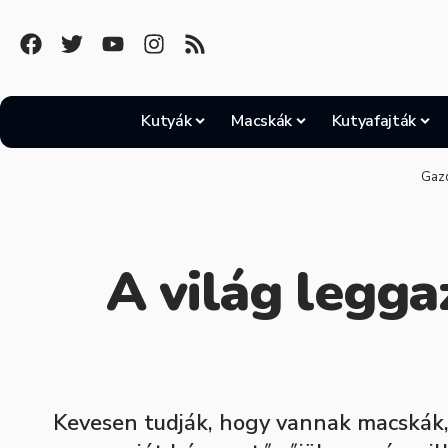
Kutyák
Macskák
Kutyafajták
Gaz
A világ legga
Kevesen tudják, hogy vannak macskák, 