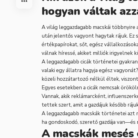
hogyan váltak azz
A világ leggazdagabb macskái többnyire 
után jelentős vagyont hagytak rájuk. Ez
értékpapírokat, sőt, egész vállalkozások
válnak híressé, akiket milliók irigyelnek
A leggazdagabb cicák történetei gyakran
valaki egy állatra hagyja egész vagyonát
közeli hozzátartozó nélkül éltek, viszon
Egyes esetekben a cicák nemcsak örököln
Vannak, akik reklámarcként, influenszerk
tettek szert, amit a gazdájuk később ráju
A leggazdagabb macskák történetei azt m
ha gondoskodó, szerető gazdája van—és n
A macskák mesés 