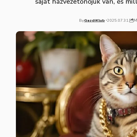
saját házvezetőnőjük van, és mil
M
By
GazdiKlub
2025.07.31.