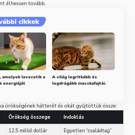
int élhessen tovább.
vábbi cikkek
, amelyek levezetik a
A világ legritkább és
 energiáját
legdrágább macskafajtái.
ka örökségének hátterét és okát gyűjtöttük össze:
Örökség összege
Indoklás
12,5 millió dollár
Egyetlen “családtag”