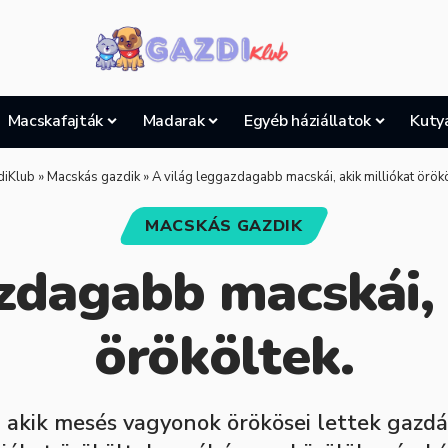
Macskafajták
Madarak
Egyéb háziállatok
Kuty
diKlub
»
Macskás gazdik
»
A világ leggazdagabb macskái, akik milliókat örökö
MACSKÁS GAZDIK
zdagabb macskái, 
örököltek.
akik mesés vagyonok örökösei lettek gazdáik