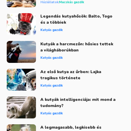
Háziállatok
Macskás gazdik
Legendás kutyahősök: Balto, Togo
és a többiek
Kutyás gazdik
Kutyák a harcmezőn: hősies tettek
a világháborúkban
Kutyás gazdik
Az első kutya az űrben: Lajka
tragikus története
Kutyás gazdik
A kutyák intelligenciája: mit mond a
tudomány?
Kutyás gazdik
A legmagasabb, legkisebb és