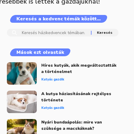
resebbek is lettek a gazdájuknál!
Keresés a kedvenc témák között…
Mások ezt olvasták
Híres kutyák, akik megváltoztatták
a történelmet
Kutyás gazdik
A kutya háziasításának rejtélyes
története
Kutyás gazdik
Nyári bundaápolás: mire van
szüksége a macskáknak?