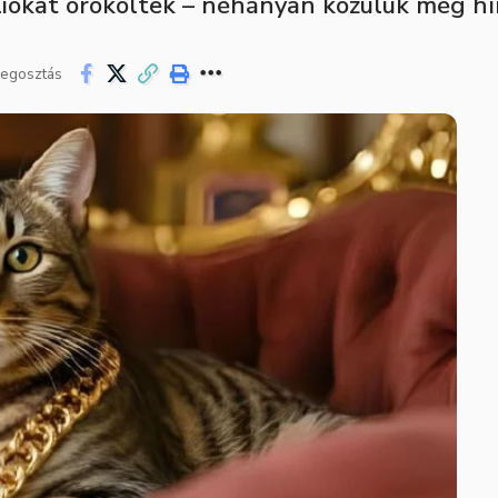
liókat örököltek – néhányan közülük még hí
egosztás