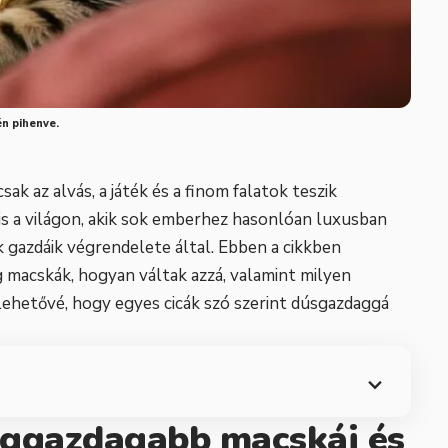
én pihenve.
ak az alvás, a játék és a finom falatok teszik
is a világon, akik sok emberhez hasonlóan luxusban
 gazdáik végrendelete által. Ebben a cikkben
 macskák, hogyan váltak azzá, valamint milyen
ehetővé, hogy egyes cicák szó szerint dúsgazdaggá
leggazdagabb macskái és