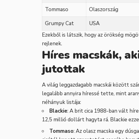
Tommaso
Olaszország
Grumpy Cat
USA
Ezekből is látszik, hogy az örökség mög
rejlenek.
Híres macskák, ak
jutottak
A világ leggazdagabb macskái között szám
legalább annyira híressé tette, mint ara
néhányuk listája:
Blackie
: A brit cica 1988-ban vált hír
12,5 millió dollárt hagyta rá. Blackie ez
Tommaso
: Az olasz macska egy dúsga