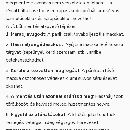
megmentése azonban nem veszélytelen feladat – a
rémült állat ösztönösen kapaszkodni próbál, ami súlyos
karmolásokhoz és harapásokhoz vezethet.
A vízből mentés alapvető lépései:
Maradj nyugodt
: A pánik csak tovább ijeszti a macskát.
Használj segédeszközt
: Nyújts a macska felé hosszú
tárgyat (seprűnyél, kerti szerszám, stb.), amibe
belekapaszkodhat.
Kerüld a közvetlen megfogást
: A pánikban lévő
macska ösztönösen védekezik, ami súlyos sérüléseket
okozhat.
A mentés után azonnal szárítsd meg
: Használj több
törölközőt, és helyezd meleg, huzatmentes helyre.
Figyeld az utóhatásokat
: A kihűlés jelei lehetnek:
remegés, letargia, hideg végtagok. Ha ezeket