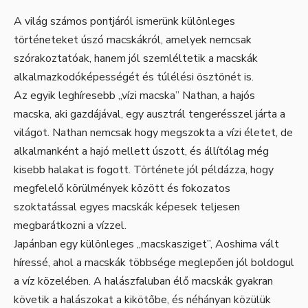
A világ számos pontjáról ismerünk különleges
történeteket úszó macskákról, amelyek nemcsak
szórakoztatóak, hanem jól szemléltetik a macskák
alkalmazkodóképességét és túlélési ösztönét is.
Az egyik leghíresebb „vízi macska” Nathan, a hajós
macska, aki gazdájával, egy ausztrál tengerésszel járta a
világot. Nathan nemcsak hogy megszokta a vízi életet, de
alkalmanként a hajó mellett úszott, és állítólag még
kisebb halakat is fogott. Története jól példázza, hogy
megfelelő körülmények között és fokozatos
szoktatással egyes macskák képesek teljesen
megbarátkozni a vízzel.
Japánban egy különleges „macskasziget”, Aoshima vált
híressé, ahol a macskák többsége meglepően jól boldogul
a víz közelében. A halászfaluban élő macskák gyakran
követik a halászokat a kikötőbe, és néhányan közülük