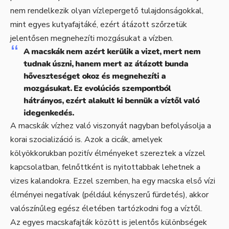
nem rendelkezik olyan vízlepergető tulajdonságokkal,
mint egyes kutyafajtáké, ezért átázott szőrzetük
jelentősen megnehezíti mozgásukat a vízben.
A macskák nem azért kerülik a vizet, mert nem
tudnak úszni, hanem mert az átázott bunda
hőveszteséget okoz és megnehezíti a
mozgásukat. Ez evolúciós szempontból
hátrányos, ezért alakult ki bennük a víztől való
idegenkedés.
A macskák vízhez való viszonyát nagyban befolyásolja a
korai szocializáció is. Azok a cicák, amelyek
kölyökkorukban pozitív élményeket szereztek a vízzel
kapcsolatban, felnőttként is nyitottabbak lehetnek a
vizes kalandokra. Ezzel szemben, ha egy macska első vízi
élményei negatívak (például kényszerű fürdetés), akkor
valószínűleg egész életében tartózkodni fog a víztől.
Az egyes macskafajták között is jelentős különbségek