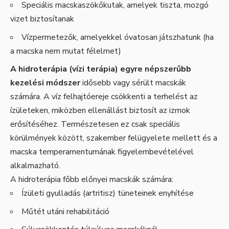
Speciális macskaszökőkutak, amelyek tiszta, mozgó
vizet biztosítanak
Vízpermetezők, amelyekkel óvatosan játszhatunk (ha
a macska nem mutat félelmet)
A hidroterápia (vízi terápia) egyre népszerűbb
kezelési módszer
idősebb vagy sérült macskák
számára. A víz felhajtóereje csökkenti a terhelést az
ízületeken, miközben ellenállást biztosít az izmok
erősítéséhez. Természetesen ez csak speciális
körülmények között, szakember felügyelete mellett és a
macska temperamentumának figyelembevételével
alkalmazható.
A hidroterápia főbb előnyei macskák számára:
Ízületi gyulladás (artritisz) tüneteinek enyhítése
Műtét utáni rehabilitáció