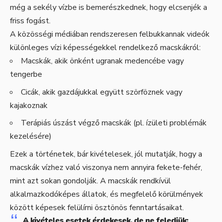
még a sekély vízbe is bemerészkednek, hogy elcsenjék a
friss fogást.
A közösségi médiában rendszeresen felbukkannak videók
különleges vízi képességekkel rendelkező macskákról:
Macskák, akik önként ugranak medencébe vagy
tengerbe
Cicák, akik gazdájukkal együtt szörföznek vagy
kajakoznak
Terápiás úszást végző macskák (pl. ízületi problémák
kezelésére)
Ezek a történetek, bár kivételesek, jól mutatják, hogy a
macskák vízhez való viszonya nem annyira fekete-fehér,
mint azt sokan gondolják. A macskák rendkívül
alkalmazkodóképes állatok, és megfelelő körülmények
között képesek felülírni ösztönös fenntartásaikat.
A kivételes esetek érdekesek, de ne feledjük: