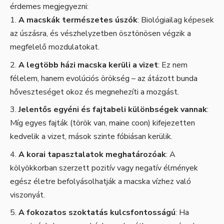
érdemes megjegyezni:
A macskák természetes úszók
: Biológiailag képesek
az úszásra, és vészhelyzetben ösztönösen végzik a
megfelelő mozdulatokat.
A legtöbb házi macska kerüli a vizet
: Ez nem
félelem, hanem evolúciós örökség – az átázott bunda
hőveszteséget okoz és megnehezíti a mozgást.
Jelentős egyéni és fajtabeli különbségek vannak
:
Míg egyes fajták (török van, maine coon) kifejezetten
kedvelik a vizet, mások szinte fóbiásan kerülik.
A korai tapasztalatok meghatározóak
: A
kölyökkorban szerzett pozitív vagy negatív élmények
egész életre befolyásolhatják a macska vízhez való
viszonyát.
A fokozatos szoktatás kulcsfontosságú
: Ha