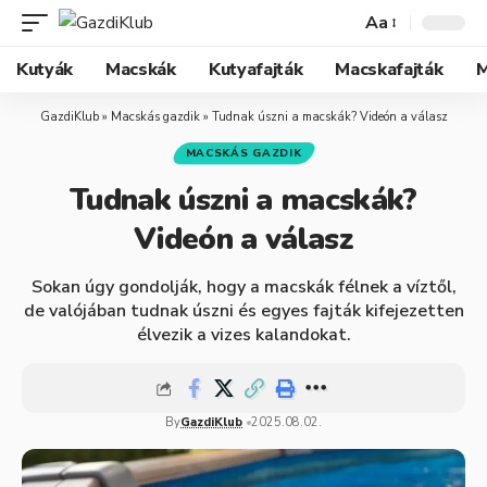
Aa
Kutyák
Macskák
Kutyafajták
Macskafajták
M
GazdiKlub
»
Macskás gazdik
»
Tudnak úszni a macskák? Videón a válasz
MACSKÁS GAZDIK
Tudnak úszni a macskák?
Videón a válasz
Sokan úgy gondolják, hogy a macskák félnek a víztől,
de valójában tudnak úszni és egyes fajták kifejezetten
élvezik a vizes kalandokat.
By
GazdiKlub
2025.08.02.