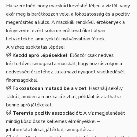
Ha szeretnéd, hogy macskád kevésbé féljen a víztől, vagy
akár meg is barátkozzon vele, a fokozatosság és a pozitív
megerősítés a kulcs. A macskák rendkívül érzékenyek a
kényszerre, ezért soha ne erőltesd őket olyan
helyzetekbe, amelyektől nyilvánvalóan félnek.
A vízhez szoktatás lépései:
🐱
Kezdd apró lépésekkel
: Először csak nedves
kéztörlővel simogasd a macskát, hogy hozzászokjon a
nedvesség érzetéhez. Jutalmazd nyugodt viselkedését
finomságokkal.
🐱
Fokozatosan mutasd be a vizet
: Használj sekély
tálkát, amiben a macska játszhat, például úsztathatsz
benne apró játékokat.
🐱
Teremts pozitív asszociációt
: A víz megjelenését
mindig kösd össze kellemes élményekkel –
jutalomfalatokkal, játékkal, simogatással.