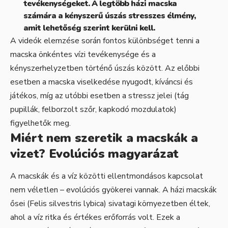
tevékenységeket. A legtöbb házi macska
számára a kényszerű úszás stresszes élmény,
amit lehetőség szerint kerülni kell.
A videók elemzése során fontos különbséget tenni a
macska önkéntes vízi tevékenysége és a
kényszerhelyzetben történő úszás között. Az előbbi
esetben a macska viselkedése nyugodt, kíváncsi és
játékos, míg az utóbbi esetben a stressz jelei (tág
pupillák, felborzolt szőr, kapkodó mozdulatok)
figyelhetők meg.
Miért nem szeretik a macskák a
vizet? Evolúciós magyarázat
A macskák és a víz közötti ellentmondásos kapcsolat
nem véletlen – evolúciós gyökerei vannak. A házi macskák
ősei (Felis silvestris lybica) sivatagi környezetben éltek,
ahol a víz ritka és értékes erőforrás volt. Ezek a