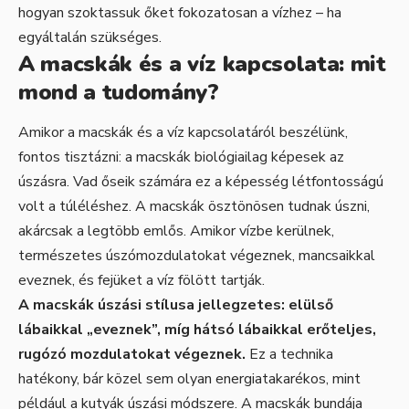
hogyan szoktassuk őket fokozatosan a vízhez – ha
egyáltalán szükséges.
A macskák és a víz kapcsolata: mit
mond a tudomány?
Amikor a macskák és a víz kapcsolatáról beszélünk,
fontos tisztázni: a macskák biológiailag képesek az
úszásra. Vad őseik számára ez a képesség létfontosságú
volt a túléléshez. A macskák ösztönösen tudnak úszni,
akárcsak a legtöbb emlős. Amikor vízbe kerülnek,
természetes úszómozdulatokat végeznek, mancsaikkal
eveznek, és fejüket a víz fölött tartják.
A macskák úszási stílusa jellegzetes: elülső
lábaikkal „eveznek”, míg hátsó lábaikkal erőteljes,
rugózó mozdulatokat végeznek.
Ez a technika
hatékony, bár közel sem olyan energiatakarékos, mint
például a kutyák úszási módszere. A macskák bundája