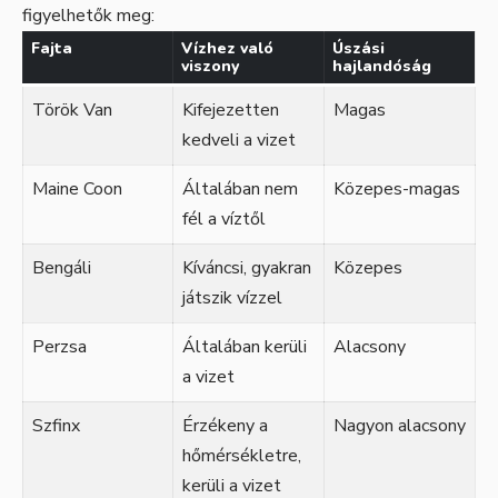
figyelhetők meg:
Fajta
Vízhez való
Úszási
viszony
hajlandóság
Török Van
Kifejezetten
Magas
kedveli a vizet
Maine Coon
Általában nem
Közepes-magas
fél a víztől
Bengáli
Kíváncsi, gyakran
Közepes
játszik vízzel
Perzsa
Általában kerüli
Alacsony
a vizet
Szfinx
Érzékeny a
Nagyon alacsony
hőmérsékletre,
kerüli a vizet