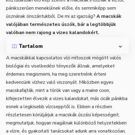
pánikszerűen menekülnek előle, és semmiképp sem
úsznának önszántukból. De mi az igazság?
A macskák
valójában természetes úszók, bár a legtöbbjük
valóban nem rajong a vizes kalandokért.
Tartalom
A macskákkal kapcsolatos vízi mítoszok mögött valós
biológiai és viselkedési tényezők állnak, amelyeket
érdemes megismerni, ha meg szeretnénk érteni
kedvencünk vízhez való viszonyát. Miközben egyes
macskafajták, mint a török van vagy a maine coon,
kifejezetten élvezik a vizes kalandokat, más cicák pánikba
esnek a legkisebb vízcsepptől is. Ebben a részben
részletesen körüljárjuk a macskák úszási képességeit,
megmutatjuk, hogyan reagálnak különböző helyzetekben
a vízre, és gyakorlati tanácsokat adunk arra vonatkozóan,