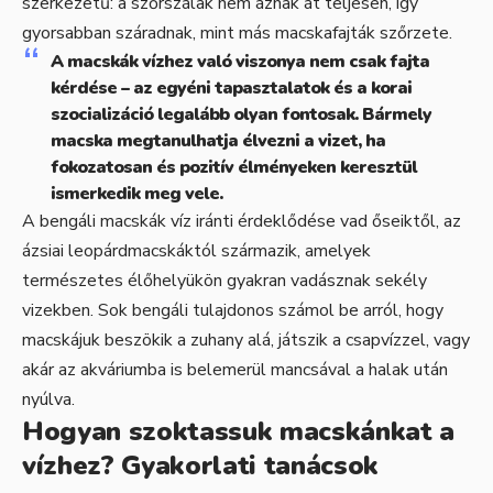
szerkezetű: a szőrszálak nem áznak át teljesen, így
gyorsabban száradnak, mint más macskafajták szőrzete.
A macskák vízhez való viszonya nem csak fajta
kérdése – az egyéni tapasztalatok és a korai
szocializáció legalább olyan fontosak. Bármely
macska megtanulhatja élvezni a vizet, ha
fokozatosan és pozitív élményeken keresztül
ismerkedik meg vele.
A bengáli macskák víz iránti érdeklődése vad őseiktől, az
ázsiai leopárdmacskáktól származik, amelyek
természetes élőhelyükön gyakran vadásznak sekély
vizekben. Sok bengáli tulajdonos számol be arról, hogy
macskájuk beszökik a zuhany alá, játszik a csapvízzel, vagy
akár az akváriumba is belemerül mancsával a halak után
nyúlva.
Hogyan szoktassuk macskánkat a
vízhez? Gyakorlati tanácsok