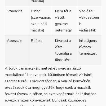
macska)
Szavanna
Hibrid
Nem fél a
Vad ősei
(szerválmac
víztől,
vízközelben
ska × házi
gyakran
is
macska)
belemegy
vadásztak
Abesszin
Etiópia
Kíváncsi a
Intelligens,
vízre,
kíváncsi
tolerálja a
természet
fürdetést
A török van macskák, melyeket gyakran „úszó
macskáknak” is neveznek, különösen híresek víz iránti
szeretetükről. Törökországban, a Van-tó környékén
évszázadok óta megfigyelték, hogy ezek a macskák
önként úsznak a tóban, halakra vadásznak, és láthatóan
élvezik a vizes környezetet. Bundájuk különleges