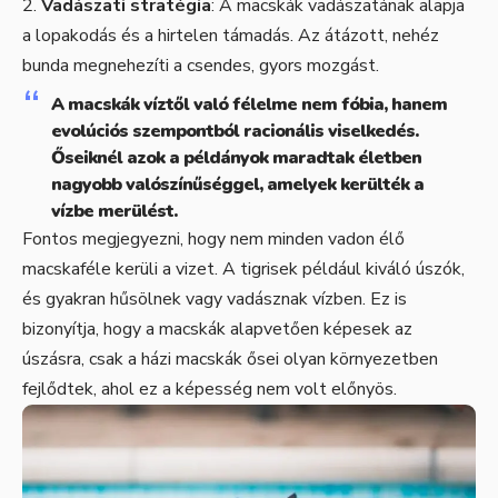
Vadászati stratégia
: A macskák vadászatának alapja
a lopakodás és a hirtelen támadás. Az átázott, nehéz
bunda megnehezíti a csendes, gyors mozgást.
A macskák víztől való félelme nem fóbia, hanem
evolúciós szempontból racionális viselkedés.
Őseiknél azok a példányok maradtak életben
nagyobb valószínűséggel, amelyek kerülték a
vízbe merülést.
Fontos megjegyezni, hogy nem minden vadon élő
macskaféle kerüli a vizet. A tigrisek például kiváló úszók,
és gyakran hűsölnek vagy vadásznak vízben. Ez is
bizonyítja, hogy a macskák alapvetően képesek az
úszásra, csak a házi macskák ősei olyan környezetben
fejlődtek, ahol ez a képesség nem volt előnyös.