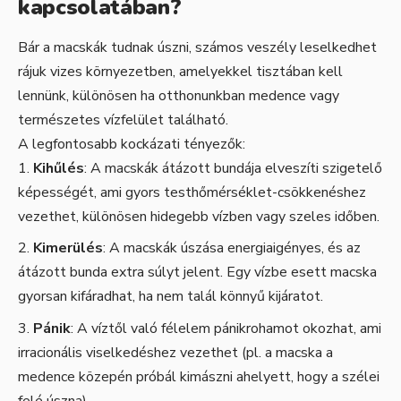
kapcsolatában?
Bár a macskák tudnak úszni, számos veszély leselkedhet
rájuk vizes környezetben, amelyekkel tisztában kell
lennünk, különösen ha otthonunkban medence vagy
természetes vízfelület található.
A legfontosabb kockázati tényezők:
Kihűlés
: A macskák átázott bundája elveszíti szigetelő
képességét, ami gyors testhőmérséklet-csökkenéshez
vezethet, különösen hidegebb vízben vagy szeles időben.
Kimerülés
: A macskák úszása energiaigényes, és az
átázott bunda extra súlyt jelent. Egy vízbe esett macska
gyorsan kifáradhat, ha nem talál könnyű kijáratot.
Pánik
: A víztől való félelem pánikrohamot okozhat, ami
irracionális viselkedéshez vezethet (pl. a macska a
medence közepén próbál kimászni ahelyett, hogy a szélei
felé úszna).