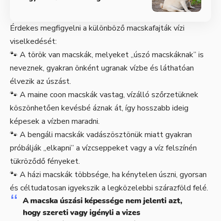
Érdekes megfigyelni a különböző macskafajták vízi
viselkedését:
🐾 A török van macskák, melyeket „úszó macskáknak” is
neveznek, gyakran önként ugranak vízbe és láthatóan
élvezik az úszást.
🐾 A maine coon macskák vastag, vízálló szőrzetüknek
köszönhetően kevésbé áznak át, így hosszabb ideig
képesek a vízben maradni.
🐾 A bengáli macskák vadászösztönük miatt gyakran
próbálják „elkapni” a vízcseppeket vagy a víz felszínén
tükröződő fényeket.
🐾 A házi macskák többsége, ha kénytelen úszni, gyorsan
és céltudatosan igyekszik a legközelebbi szárazföld felé.
A macska úszási képessége nem jelenti azt,
hogy szereti vagy igényli a vizes