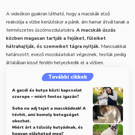
A videókon gyakran látható, hogy a macskák első
reakciója a vízbe kerüléskor a pánik, ám hamar átváltanak a
természetes úszómozdulatokra.
A macskák úszás
közben magasan tartják a fejüket, füleiket
hátrahajtják, és szemeiket tágra nyitják.
Mancsaikkal
határozott, evező mozdulatokat végeznek, testük pedig
általában kissé ferdén helyezkedik el a vízben.
További cikkek
A gazdi és kutya közti kapcsolat
szerepe – miért fontos igazán?
Soha ne adj tejet a macskádnak! A
tévhit, ami komoly betegséget
okozhat.
Miért árt a túlsúly kutyádnak, és
hogyan előzheted meg?