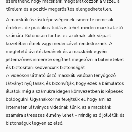
szeretnénk, hogy macskánk megbarátkozzon a vízzel, a
türelem és a pozitív megerősítés elengedhetetlen.
A macskák úszási képességeinek ismerete nemcsak
érdekes, de praktikus tudás is lehet minden macskatartó
számára. Különösen fontos ez azoknak, akik vízpart
közelében élnek vagy medencével rendelkeznek. A
megfelelő óvintézkedések és a macskánk egyéni
jellemzőinek ismerete segíthet megelőzni a baleseteket
és biztosítani kedvencünk biztonságát.
A videókon látható úszó macskák valóban lenyűgöző
látványt nyújtanak, és bizonyítják, hogy ezek a bámulatos
állatok még a számukra idegen környezetben is képesek
boldogulni. Ugyanakkor ne felejtsük el, hogy ami az
interneten látványos videónak tűnik, az a macskánk
számára stresszes élmény lehet – mindig az ő jóllétük és
biztonságuk legyen az első.