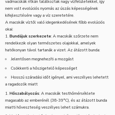
vadmacskák ritkán találkoztak nagy vízfelületekkel, így
nem volt evolúciós nyomás az úszás képességének
kifejlesztésére vagy a víz szeretetére.
A macskák víztől való idegenkedésének főbb evolúciós
okai:
Bundájuk szerkezete
: A macskák szőrzete nem
rendelkezik olyan természetes olajokkal, amelyek
hatékonyan távol tartanák a vizet. Az átázott bunda:
Jelentősen megnehezíti a mozgást
Csökkenti a hőszigetelő képességet
Hosszú száradási időt igényel, ami veszélyes lehetett
a ragadozók miatt
Hőszabályozás
: A macskák testhőmérséklete
magasabb az emberénél (38-39°C), és az átázott bunda
miatti hőveszteség veszélyes lehet számukra.