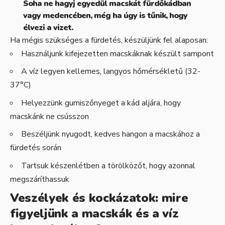
Soha ne hagyj egyedül macskát fürdőkádban
vagy medencében, még ha úgy is tűnik, hogy
élvezi a vizet.
Ha mégis szükséges a fürdetés, készüljünk fel alaposan:
Használjunk kifejezetten macskáknak készült sampont
A víz legyen kellemes, langyos hőmérsékletű (32-
37°C)
Helyezzünk gumiszőnyeget a kád aljára, hogy
macskánk ne csússzon
Beszéljünk nyugodt, kedves hangon a macskához a
fürdetés során
Tartsuk készenlétben a törölközőt, hogy azonnal
megszáríthassuk
Veszélyek és kockázatok: mire
figyeljünk a macskák és a víz