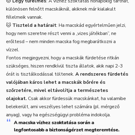
🐱
Légy türelmes
: A vízhez szoktatás hónapokig tarthat,
különösen felnőtt macskáknál, akiknek már kialakult
félelmeik vannak.
🐱
Tiszteld a határait
: Ha macskád egyértelműen jelzi,
hogy nem szeretne részt venni a „vizes játékban”, ne
erőltesd – nem minden macska fog megbarátkozni a
vízzel.
Fontos megjegyezni, hogy a macskák fürdetése ritkán
szükséges, hiszen rendkívül tiszta állatok, akik napi 2-3
órát is tisztálkodással töltenek.
A rendszeres fürdetés
valójában káros lehet a macskák bőrére és
szőrzetére, mivel eltávolítja a természetes
olajokat.
Csak akkor fürdessük macskánkat, ha valamibe
belekerült, ami veszélyes lehet számára (pl. mérgező
anyag), vagy ha egészségügyi probléma indokolja.
A macska vízhez szoktatása során a
legfontosabb a biztonságérzet megteremtése.