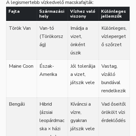
A legismertebb vízkedvelő macskafajták:
Fajta
Származási
Vízhez való
Különleges
hely
viszony
jellemzők
Török Van
Van-tó
Imádja a
Különleges,
(Törökorsz
vizet,
vízleperget
ág)
önként
ő szőrzet
úszik
Maine Coon
Észak-
Jól tolerálja
Vastag,
Amerika
a vizet,
vízálló
játszik vele
bundával
rendelkezik
Bengáli
Hibrid
Kíváncsi a
Vad őseitől
(ázsiai
vízre,
örökölt vízi
leopárdmac
gyakran
érdeklődés
ska × házi
játszik vele