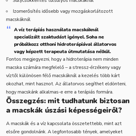
Súlycsökkentés túlsúlyos macskáknál
Izomerősítés idősebb vagy mozgáskorlátozott
macskáknál
A víz terápiás használata macskáknál
specializált szaktudást igényel. Soha ne
próbálkozz otthoni hidroterápiával állatorvos
vagy képzett terapeuta útmutatása nélkül.
Fontos megjegyezni, hogy a hidroterápia nem minden
macska számára megfelelő – a stressz-érzékeny vagy
víztől különösen félő macskáknál a kezelés több kárt
okozhat, mint hasznot. Az állatorvos segíthet eldönteni,
hogy macskánk alkalmas-e erre a terápiás formára.
Összegzés: mit tudhatunk biztosan
a macskák úszási képességeiről?
A macskák és a víz kapcsolata összetettebb, mint azt
elsőre gondolnánk. A legfontosabb tények, amelyeket