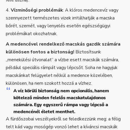
Vízminőségi problémák
: A klóros medencevíz vagy
szennyezett természetes vizek irritálhatják a macska
bőrét, szemét, vagy lenyelés esetén egészségügyi
problémákat okozhatnak.
A medencével rendelkező macskás gazdik számára
különösen fontos a biztonság!
Biztosítsunk
„menekülési útvonalat” a vízbe esett macskák számára,
például speciális rámpát vagy lépcsőt. Soha ne hagyjuk
macskánkat felügyelet nélkül a medence közelében,
különösen, ha nem szokott hozzá a vízhez.
A víz körüli biztonság nem opcionális, hanem
kötelező minden felelős macskatulajdonos
számára. Egy egyszerű rámpa vagy lépcső a
medencénél életet menthet.
A fürdőszobai veszélyekről se feledkezzünk meg: a félig
telt kád vagy mosógép vonzó lehet a kíváncsi macskák