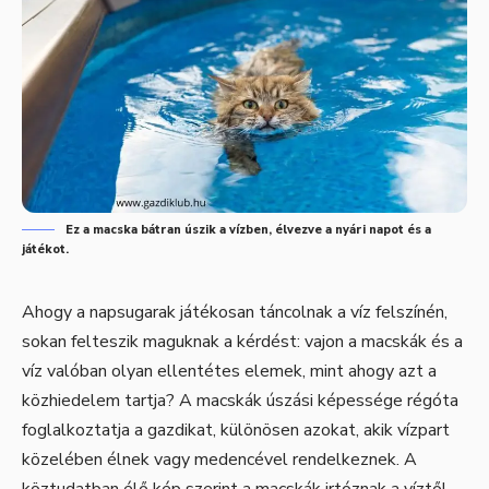
Ez a macska bátran úszik a vízben, élvezve a nyári napot és a
játékot.
Ahogy a napsugarak játékosan táncolnak a víz felszínén,
sokan felteszik maguknak a kérdést: vajon a macskák és a
víz valóban olyan ellentétes elemek, mint ahogy azt a
közhiedelem tartja? A macskák úszási képessége régóta
foglalkoztatja a gazdikat, különösen azokat, akik vízpart
közelében élnek vagy medencével rendelkeznek. A
köztudatban élő kép szerint a macskák irtóznak a víztől,