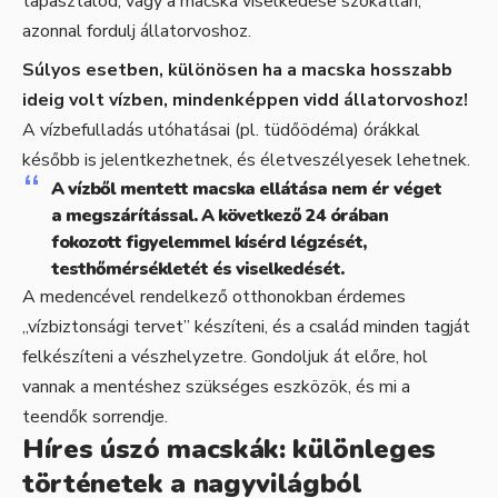
tapasztalod, vagy a macska viselkedése szokatlan,
azonnal fordulj állatorvoshoz.
Súlyos esetben, különösen ha a macska hosszabb
ideig volt vízben, mindenképpen vidd állatorvoshoz!
A vízbefulladás utóhatásai (pl. tüdőödéma) órákkal
később is jelentkezhetnek, és életveszélyesek lehetnek.
A vízből mentett macska ellátása nem ér véget
a megszárítással. A következő 24 órában
fokozott figyelemmel kísérd légzését,
testhőmérsékletét és viselkedését.
A medencével rendelkező otthonokban érdemes
„vízbiztonsági tervet” készíteni, és a család minden tagját
felkészíteni a vészhelyzetre. Gondoljuk át előre, hol
vannak a mentéshez szükséges eszközök, és mi a
teendők sorrendje.
Híres úszó macskák: különleges
történetek a nagyvilágból