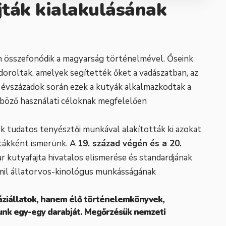
ták kialakulásának
n összefonódik a magyarság történelmével. Őseink
ndoroltak, amelyek segítették őket a vadászatban, az
 évszázadok során ezek a kutyák alkalmazkodtak a
nböző használati céloknak megfelelően
 tudatos tenyésztői munkával alakították ki azokat
jtákként ismerünk. A
19. század végén és a 20.
r kutyafajta hivatalos elismerése és standardjának
Emil állatorvos-kinológus munkásságának
áziállatok, hanem élő történelemkönyvek,
nk egy-egy darabját. Megőrzésük nemzeti