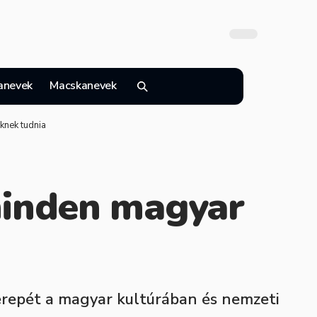
anevek
Macskanevek
eknek tudnia
 minden magyar
zerepét a magyar kultúrában és nemzeti