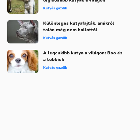
legidősebb kutyák a világon
Kutyás gazdik
Különleges kutyafajták, amikről
talán még nem hallottál
Kutyás gazdik
A legcukibb kutya a világon: Boo és
a többiek
Kutyás gazdik