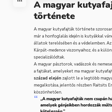
A magyar kutyafaj
története
A magyar kutyafajták története szorosa
már a honfoglalás idején is kutyákkal vá
állatok terelésében és a védelemben. Az
Kárpát-medence viszonyaihoz, és a külö
specializálódtak.
A magyar pásztorok, vadászok és nemesek
a fajtákat, amelyeket ma magyar kutyafa
század elején
zajlott le a legtöbb magya
megalkotása, jelentős részben Raitsits 
köszönhetően.
„A magyar kutyafajták nem csupán h
amelyek génjeikben hordozzák múltu
kötelesség.”