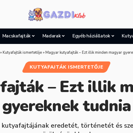
Macskafajták
Madarak
Egyéb háziállatok
Kuty
»
Kutyafajták ismertetője
»
Magyar kutyafajták – Ezt illik minden magyar gyer
KUTYAFAJTÁK ISMERTETŐJE
ajták – Ezt illik
gyereknek tudnia
kutyafajtájának eredetét, történetét és s