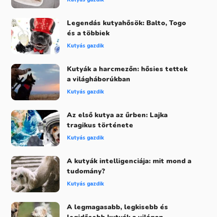
Legendás kutyahősök: Balto, Togo
és a többiek
Kutyás gazdik
Kutyák a harcmezőn: hősies tettek
a világháborúkban
Kutyás gazdik
Az első kutya az űrben: Lajka
tragikus története
Kutyás gazdik
A kutyák intelligenciája: mit mond a
tudomány?
Kutyás gazdik
A legmagasabb, legkisebb és