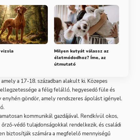
 vizsla
Milyen kutyát válassz az
életmódodhoz? Íme, az
útmutató
a, amely a 17-18. században alakult ki. Közepes
Jellegzetessége a félig felálló, hegyesedő füle és
 enyhén göndör, amely rendszeres ápolást igényel.
ó.
lyamatosan kommunikál gazdájával. Rendkívül okos,
ó őrző-védő tulajdonságokkal rendelkezik, és családi
ben biztosítják számára a megfelelő mennyiségű