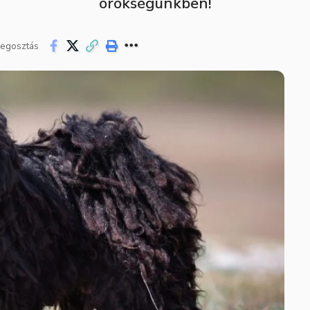
örökségünkben!
egosztás