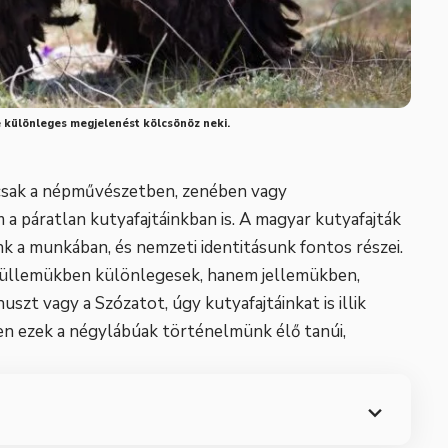
te különleges megjelenést kölcsönöz neki.
csak a népművészetben, zenében vagy
 páratlan kutyafajtáinkban is. A magyar kutyafajták
nk a munkában, és nemzeti identitásunk fontos részei.
küllemükben különlegesek, hanem jellemükben,
zt vagy a Szózatot, úgy kutyafajtáinkat is illik
en ezek a négylábúak történelmünk élő tanúi,