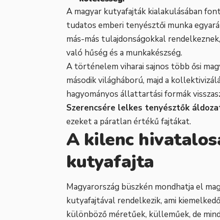
A magyar kutyafajták kialakulásában font
tudatos emberi tenyésztői munka egyar
más-más tulajdonságokkal rendelkeznek, d
való hűség és a munkakészség.
A történelem viharai sajnos több ősi magy
második világháború, majd a kollektivizál
hagyományos állattartási formák visszas
Szerencsére lelkes tenyésztők áldoz
ezeket a páratlan értékű fajtákat.
A kilenc hivatalo
kutyafajta
Magyarország büszkén mondhatja el magá
kutyafajtával rendelkezik, ami kiemelkedő
különböző méretűek, külleműek, de minde