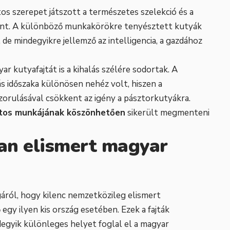
os szerepet játszott a természetes szelekció és a
ánt. A különböző munkakörökre tenyésztett kutyák
e mindegyikre jellemző az intelligencia, a gazdához
ar kutyafajtát is a kihalás szélére sodortak. A
ás időszaka különösen nehéz volt, hiszen a
zorulásával csökkent az igény a pásztorkutyákra.
atos munkájának köszönhetően
sikerült megmenteni
san elismert magyar
ról, hogy kilenc nemzetközileg elismert
 egy ilyen kis ország esetében. Ezek a fajták
gyik különleges helyet foglal el a magyar