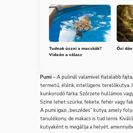
Tudnak úszni a macskák?
Ősi dán
Videón a válasz
Pumi
– A pulinál valamivel fiatalabb fajt
termetű, élénk, intelligens terelőkutya. 
kunkorodó farka. Szőrzete hullámos vagy
Színe lehet szürke, fekete, fehér vagy fak
A pumi igazi „beszédes” kutya, amely fo
tanulékony, de makacs is tud lenni. Kivál
kutyaként is megállja a helyét, amennyi