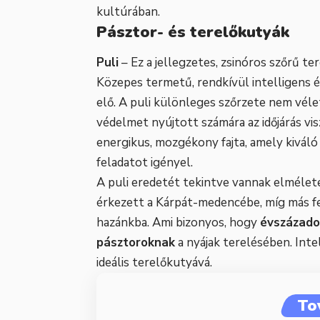
kultúrában.
Pásztor- és terelőkutyák
Puli
– Ez a jellegzetes, zsinóros szőrű te
Közepes termetű, rendkívül intelligens é
elő. A puli különleges szőrzete nem véle
védelmet nyújtott számára az időjárás vis
energikus, mozgékony fajta, amely kiváló
feladatot igényel.
A puli eredetét tekintve vannak elmélet
érkezett a Kárpát-medencébe, míg más fe
hazánkba. Ami bizonyos, hogy
évszázado
pásztoroknak
a nyájak terelésében. Inte
ideális terelőkutyává.
To