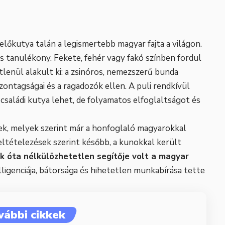
relőkutya talán a legismertebb magyar fajta a világon.
s tanulékony. Fekete, fehér vagy fakó színben fordul
tlenül alakult ki: a zsinóros, nemezszerű bunda
zontagságai és a ragadozók ellen. A puli rendkívül
 családi kutya lehet, de folyamatos elfoglaltságot és
ek, melyek szerint már a honfoglaló magyarokkal
ltételezések szerint később, a kunokkal került
k óta nélkülözhetetlen segítője volt a magyar
lligenciája, bátorsága és hihetetlen munkabírása tette
vábbi cikkek