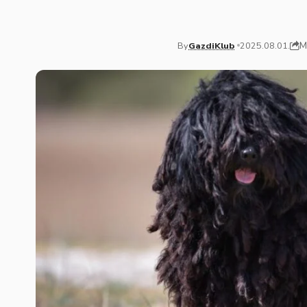
M
By
GazdiKlub
2025.08.01.