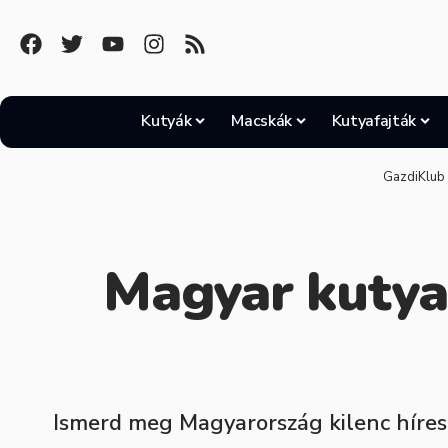
Kutyák
Macskák
Kutyafajták
GazdiKlub
Magyar kutyaf
Ismerd meg Magyarország kilenc híres 