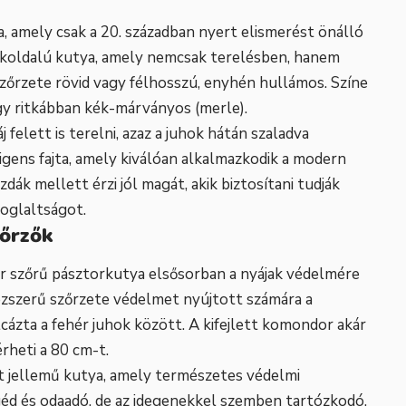
, amely csak a 20. században nyert elismerést önálló
okoldalú kutya, amely nemcsak terelésben, hanem
Szőrzete rövid vagy félhosszú, enyhén hullámos. Színe
vagy ritkábban kék-márványos (merle).
felett is terelni, azaz a juhok hátán szaladva
lligens fajta, amely kiválóan alkalmazkodik a modern
dák mellett érzi jól magát, akik biztosítani tudják
foglaltságot.
 őrzők
r szőrű pásztorkutya elsősorban a nyájak védelmére
mezszerű szőrzete védelmet nyújtott számára a
álcázta a fehér juhok között. A kifejlett komondor akár
rheti a 80 cm-t.
t jellemű kutya, amely természetes védelmi
géd és odaadó, de az idegenekkel szemben tartózkodó,