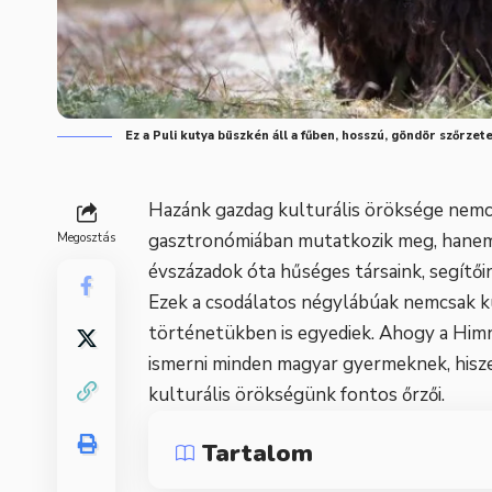
Ez a Puli kutya büszkén áll a fűben, hosszú, göndör szőrze
Hazánk gazdag kulturális öröksége nem
gasztronómiában mutatkozik meg, hanem a
Megosztás
évszázadok óta hűséges társaink, segítői
Ezek a csodálatos négylábúak nemcsak 
történetükben is egyediek. Ahogy a Himnus
ismerni minden magyar gyermeknek, hisz
kulturális örökségünk fontos őrzői.
Tartalom