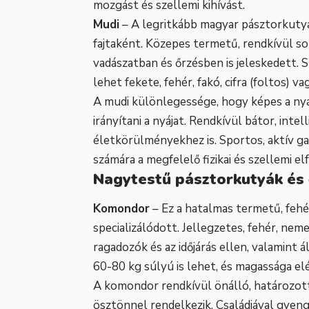
mozgást és szellemi kihívást.
Mudi
– A legritkább magyar pásztorkutya
fajtaként. Közepes termetű, rendkívül s
vadászatban és őrzésben is jeleskedett. 
lehet fekete, fehér, fakó, cifra (foltos) 
A mudi különlegessége, hogy képes a nyáj 
irányítani a nyájat. Rendkívül bátor, inte
életkörülményekhez is. Sportos, aktív gaz
számára a megfelelő fizikai és szellemi el
Nagytestű pásztorkutyák és
Komondor
– Ez a hatalmas termetű, fehé
specializálódott. Jellegzetes, fehér, ne
ragadozók és az időjárás ellen, valamint 
60-80 kg súlyú is lehet, és magassága elé
A komondor rendkívül önálló, határozot
ösztönnel rendelkezik. Családjával gyen