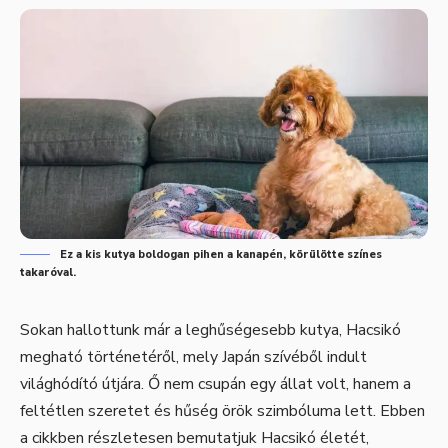
Ez a kis kutya boldogan pihen a kanapén, körülötte színes
takaróval.
Sokan hallottunk már a leghűségesebb kutya, Hacsikó
megható történetéről, mely Japán szívéből indult
világhódító útjára. Ő nem csupán egy állat volt, hanem a
feltétlen szeretet és hűség örök szimbóluma lett. Ebben
a cikkben részletesen bemutatjuk Hacsikó életét,