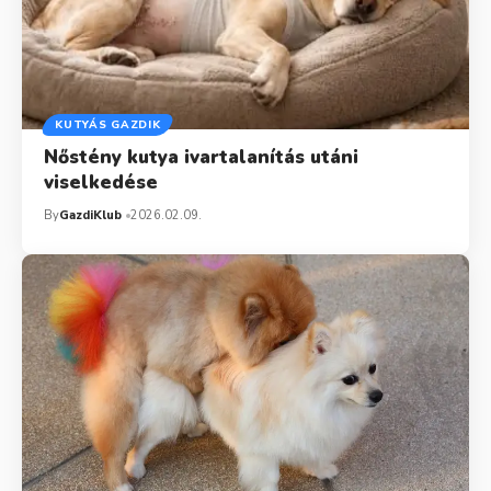
KUTYÁS GAZDIK
Nőstény kutya ivartalanítás utáni
viselkedése
By
GazdiKlub
2026.02.09.