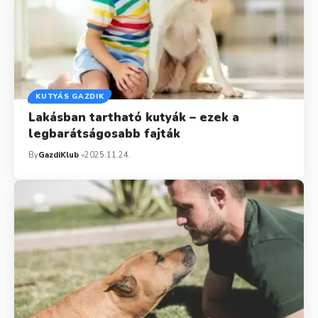
KUTYÁS GAZDIK
Lakásban tartható kutyák – ezek a
legbarátságosabb fajták
By
GazdiKlub
2025.11.24.