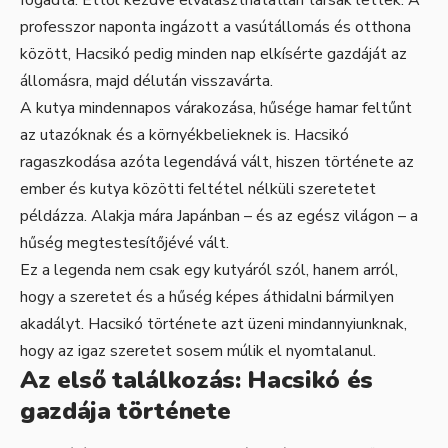
professzor naponta ingázott a vasútállomás és otthona
között, Hacsikó pedig minden nap elkísérte gazdáját az
állomásra, majd délután visszavárta.
A kutya mindennapos várakozása, hűsége hamar feltűnt
az utazóknak és a környékbelieknek is. Hacsikó
ragaszkodása azóta legendává vált, hiszen története az
ember és kutya közötti feltétel nélküli szeretetet
példázza. Alakja mára Japánban – és az egész világon – a
hűség megtestesítőjévé vált.
Ez a legenda nem csak egy kutyáról szól, hanem arról,
hogy a szeretet és a hűség képes áthidalni bármilyen
akadályt. Hacsikó története azt üzeni mindannyiunknak,
hogy az igaz szeretet sosem múlik el nyomtalanul.
Az első találkozás: Hacsikó és
gazdája története