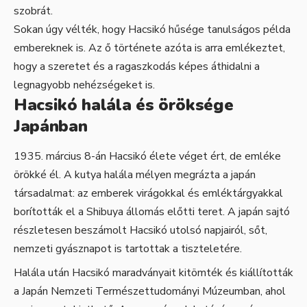
szobrát.
Sokan úgy vélték, hogy Hacsikó hűsége tanulságos példa
embereknek is. Az ő története azóta is arra emlékeztet,
hogy a szeretet és a ragaszkodás képes áthidalni a
legnagyobb nehézségeket is.
Hacsikó halála és öröksége
Japánban
március 8-án Hacsikó élete véget ért, de emléke
örökké él. A kutya halála mélyen megrázta a japán
társadalmat: az emberek virágokkal és emléktárgyakkal
borították el a Shibuya állomás előtti teret. A japán sajtó
részletesen beszámolt Hacsikó utolsó napjairól, sőt,
nemzeti gyásznapot is tartottak a tiszteletére.
Halála után Hacsikó maradványait kitömték és kiállították
a Japán Nemzeti Természettudományi Múzeumban, ahol