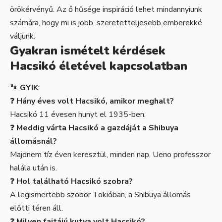
örökérvényű. Az ő hűsége inspiráció lehet mindannyiunk
számára, hogy mi is jobb, szeretetteljesebb emberekké
váljunk.
Gyakran ismételt kérdések
Hacsikó életével kapcsolatban
🐾
GYIK
:
❓
Hány éves volt Hacsikó, amikor meghalt?
Hacsikó 11 évesen hunyt el 1935-ben.
❓
Meddig várta Hacsikó a gazdáját a Shibuya
állomásnál?
Majdnem tíz éven keresztül, minden nap, Ueno professzor
halála után is.
❓
Hol található Hacsikó szobra?
A legismertebb szobor Tokióban, a Shibuya állomás
előtti téren áll.
❓
Milyen fajtájú kutya volt Hacsikó?