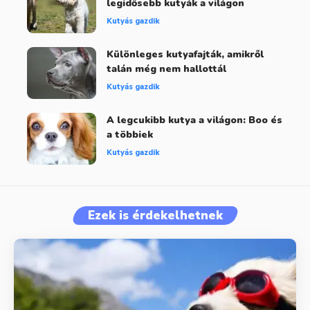
legidősebb kutyák a világon
Kutyás gazdik
Különleges kutyafajták, amikről
talán még nem hallottál
Kutyás gazdik
A legcukibb kutya a világon: Boo és
a többiek
Kutyás gazdik
Ezek is érdekelhetnek