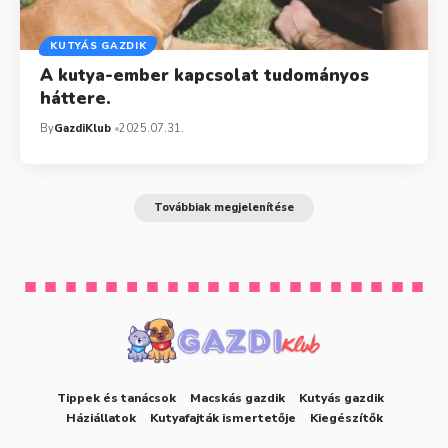
KUTYÁS GAZDIK
A kutya-ember kapcsolat tudományos
háttere.
By
GazdiKlub
2025.07.31.
Továbbiak megjelenítése
Tippek és tanácsok
Macskás gazdik
Kutyás gazdik
Háziállatok
Kutyafajták ismertetője
Kiegészítők