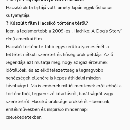
Hacsikó akita fajtájú volt, amely Japán egyik őshonos
kutyafajtája.
❓
Készült film Hacsikó történetéről?
Igen, a legismertebb a 2009-es „Hachiko: A Dog’s Story”
című amerikai film.
Hacsikó története több egyszerű kutyamesénél: a
feltétel nélküli szeretet és hűség örök példája. Az ő
legendája azt mutatja meg, hogy az igaz érzelmek
időtállóak, és az elkötelezettség a legnagyobb
nehézségek ellenére is képes áthidalni minden
távolságot. Ma is emberek milliói merítenek erőt ebből a
történetből, legyen szó kitartásról, barátságról vagy
szeretetről. Hacsikó öröksége örökké él – bennünk,
emlékművekben és inspiráló mindennapi
cselekedetekben.