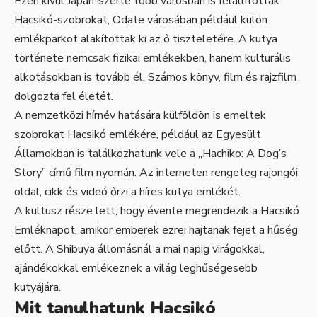
Ezen kívül Japán-szerte több városban is felállítottak
Hacsikó-szobrokat, Odate városában például külön
emlékparkot alakítottak ki az ő tiszteletére. A kutya
története nemcsak fizikai emlékekben, hanem kulturális
alkotásokban is tovább él. Számos könyv, film és rajzfilm
dolgozta fel életét.
A nemzetközi hírnév hatására külföldön is emeltek
szobrokat Hacsikó emlékére, például az Egyesült
Államokban is találkozhatunk vele a „Hachiko: A Dog’s
Story” című film nyomán. Az interneten rengeteg rajongói
oldal, cikk és videó őrzi a híres kutya emlékét.
A kultusz része lett, hogy évente megrendezik a Hacsikó
Emléknapot, amikor emberek ezrei hajtanak fejet a hűség
előtt. A Shibuya állomásnál a mai napig virágokkal,
ajándékokkal emlékeznek a világ leghűségesebb
kutyájára.
Mit tanulhatunk Hacsikó