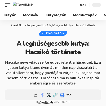
Aa
Kutyák
Macskák
Kutyafajták
Macskafajták
M
GazdiKlub
»
Kutyás gazdik
»
A leghűségesebb kutya: Hacsikó története
KUTYÁS GAZDIK
A leghűségesebb kutya:
Hacsikó története
Hacsikó neve világszerte egyet jelent a hűséggel. Ez a
japán kutya kilenc éven át minden nap visszatért a
vasútállomásra, hogy gazdájára várjon, aki sajnos már
sosem tért vissza. Története ma is milliókat inspirál
emberségre és szeretetre.
By
GazdiKlub
2025.09.10.