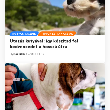
KUTYÁS GAZDIK
TIPPEK ÉS TANÁCSOK
Utazás kutyával: így készítsd fel
kedvencedet a hosszú útra
By
GazdiKlub
2025.11.17.