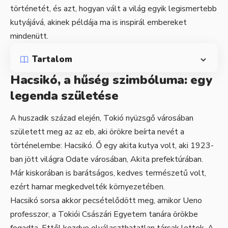
történetét, és azt, hogyan vált a világ egyik legismertebb
kutyájává, akinek példája ma is inspirál embereket
mindenütt.
Tartalom
Hacsikó, a hűség szimbóluma: egy
legenda születése
A huszadik század elején, Tokió nyüzsgő városában
született meg az az eb, aki örökre beírta nevét a
történelembe: Hacsikó. Ő egy akita kutya volt, aki 1923-
ban jött világra Odate városában, Akita prefektúrában.
Már kiskorában is barátságos, kedves természetű volt,
ezért hamar megkedvelték környezetében.
Hacsikó sorsa akkor pecsételődött meg, amikor Ueno
professzor, a Tokiói Császári Egyetem tanára örökbe
fogadta. Ettől kezdve elválaszthatatlan társak lettek. A