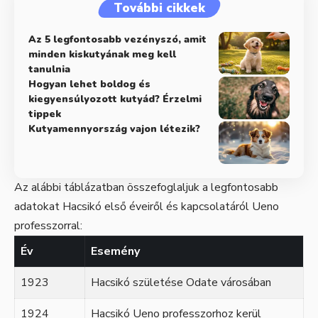
További cikkek
Az 5 legfontosabb vezényszó, amit
minden kiskutyának meg kell
tanulnia
Hogyan lehet boldog és
kiegyensúlyozott kutyád? Érzelmi
tippek
Kutyamennyország vajon létezik?
Az alábbi táblázatban összefoglaljuk a legfontosabb
adatokat Hacsikó első éveiről és kapcsolatáról Ueno
professzorral:
Év
Esemény
1923
Hacsikó születése Odate városában
1924
Hacsikó Ueno professzorhoz kerül