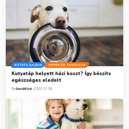
KUTYÁS GAZDIK
TIPPEK ÉS TANÁCSOK
Kutyatáp helyett házi koszt? Így készíts
egészséges eledelt
By
GazdiKlub
2025.12.06.