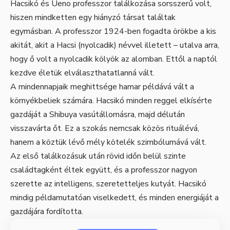
Hacsikó és Ueno professzor találkozása sorsszerű volt,
hiszen mindketten egy hiányzó társat találtak
egymásban. A professzor 1924-ben fogadta örökbe a kis
akitát, akit a Hacsi (nyolcadik) névvel illetett – utalva arra,
hogy ő volt a nyolcadik kölyök az alomban. Ettől a naptól
kezdve életük elválaszthatatlanná vált.
A mindennapjaik meghittsége hamar példává vált a
környékbeliek számára. Hacsikó minden reggel elkísérte
gazdáját a Shibuya vasútállomásra, majd délután
visszavárta őt. Ez a szokás nemcsak közös rituálévá,
hanem a köztük lévő mély kötelék szimbólumává vált.
Az első találkozásuk után rövid időn belül szinte
családtagként éltek együtt, és a professzor nagyon
szerette az intelligens, szeretetteljes kutyát. Hacsikó
mindig példamutatóan viselkedett, és minden energiáját a
gazdájára fordította.