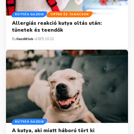
KUTYÁS GAZDIK
TIPPEK ÉS TANÁCSOK
Allergiás reakció kutya oltás után:
tünetek és teendők
By
GazdiKlub
2025.10.12.
KUTYÁS GAZDIK
A kutya, aki miatt háború tört ki