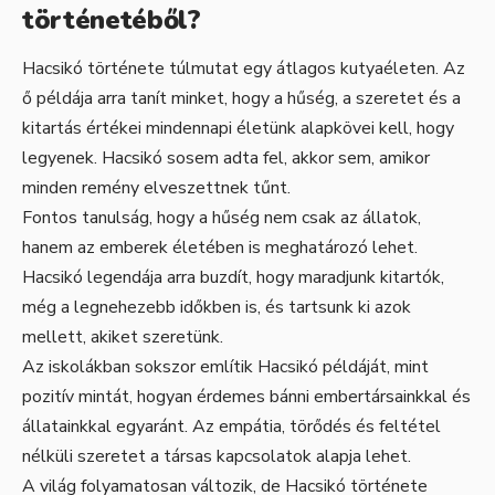
történetéből?
Hacsikó története túlmutat egy átlagos kutyaéleten. Az
ő példája arra tanít minket, hogy a hűség, a szeretet és a
kitartás értékei mindennapi életünk alapkövei kell, hogy
legyenek. Hacsikó sosem adta fel, akkor sem, amikor
minden remény elveszettnek tűnt.
Fontos tanulság, hogy a hűség nem csak az állatok,
hanem az emberek életében is meghatározó lehet.
Hacsikó legendája arra buzdít, hogy maradjunk kitartók,
még a legnehezebb időkben is, és tartsunk ki azok
mellett, akiket szeretünk.
Az iskolákban sokszor említik Hacsikó példáját, mint
pozitív mintát, hogyan érdemes bánni embertársainkkal és
állatainkkal egyaránt. Az empátia, törődés és feltétel
nélküli szeretet a társas kapcsolatok alapja lehet.
A világ folyamatosan változik, de Hacsikó története