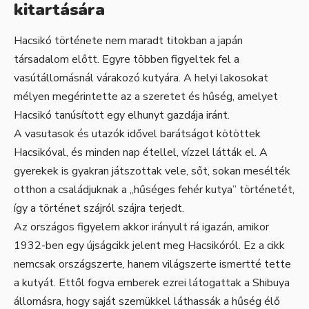
kitartására
Hacsikó története nem maradt titokban a japán
társadalom előtt. Egyre többen figyeltek fel a
vasútállomásnál várakozó kutyára. A helyi lakosokat
mélyen megérintette az a szeretet és hűség, amelyet
Hacsikó tanúsított egy elhunyt gazdája iránt.
A vasutasok és utazók idővel barátságot kötöttek
Hacsikóval, és minden nap étellel, vízzel látták el. A
gyerekek is gyakran játszottak vele, sőt, sokan mesélték
otthon a családjuknak a „hűséges fehér kutya” történetét,
így a történet szájról szájra terjedt.
Az országos figyelem akkor irányult rá igazán, amikor
1932-ben egy újságcikk jelent meg Hacsikóról. Ez a cikk
nemcsak országszerte, hanem világszerte ismertté tette
a kutyát. Ettől fogva emberek ezrei látogattak a Shibuya
állomásra, hogy saját szemükkel láthassák a hűség élő