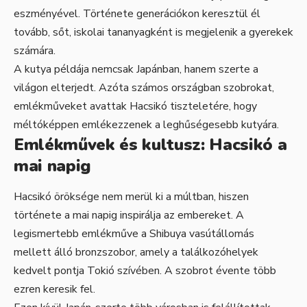
eszményével. Története generációkon keresztül él
tovább, sőt, iskolai tananyagként is megjelenik a gyerekek
számára.
A kutya példája nemcsak Japánban, hanem szerte a
világon elterjedt. Azóta számos országban szobrokat,
emlékműveket avattak Hacsikó tiszteletére, hogy
méltóképpen emlékezzenek a leghűségesebb kutyára.
Emlékművek és kultusz: Hacsikó a
mai napig
Hacsikó öröksége nem merül ki a múltban, hiszen
története a mai napig inspirálja az embereket. A
legismertebb emlékműve a Shibuya vasútállomás
mellett álló bronzszobor, amely a találkozóhelyek
kedvelt pontja Tokió szívében. A szobrot évente több
ezren keresik fel.