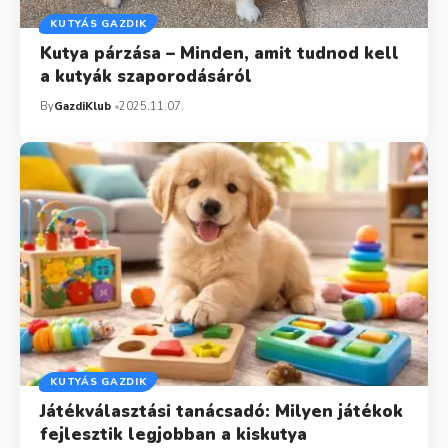
KUTYÁS GAZDIK
Kutya párzása – Minden, amit tudnod kell
a kutyák szaporodásáról
By
GazdiKlub
2025.11.07.
KUTYÁS GAZDIK
Játékválasztási tanácsadó: Milyen játékok
fejlesztik legjobban a kiskutya