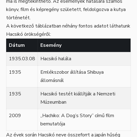
ma is megtekinthető. Az események hatására számos
könyv, film és képregény született, feldolgozva a kutya
történetét.
A következő táblázatban néhány fontos adatot láthatunk
Hacsikó örökségéről:
Dátum
Esemény
1935.03.08
Hacsikó halála
1935
Emlékszobor állítása Shibuya
állomásnál
1935
Hacsikó testét kiállítják a Nemzeti
Múzeumban
2009
„Hachiko: A Dog’s Story” című film
bemutatója
Az évek során Hacsikó neve összeforrt a japán hűség