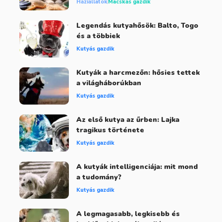
Háziállatok
Macskás gazdik
Legendás kutyahősök: Balto, Togo
és a többiek
Kutyás gazdik
Kutyák a harcmezőn: hősies tettek
a világháborúkban
Kutyás gazdik
Az első kutya az űrben: Lajka
tragikus története
Kutyás gazdik
A kutyák intelligenciája: mit mond
a tudomány?
Kutyás gazdik
A legmagasabb, legkisebb és