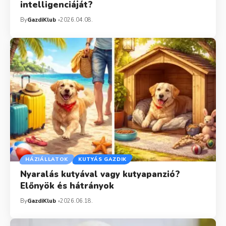
intelligenciáját?
By
GazdiKlub
2026.04.08.
HÁZIÁLLATOK
KUTYÁS GAZDIK
Nyaralás kutyával vagy kutyapanzió?
Előnyök és hátrányok
By
GazdiKlub
2026.06.18.