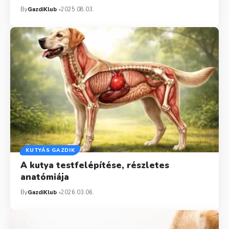
By
GazdiKlub
2025.08.03.
KUTYÁS GAZDIK
A kutya testfelépítése, részletes
anatómiája
By
GazdiKlub
2026.03.06.