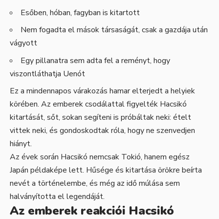
Esőben, hóban, fagyban is kitartott
Nem fogadta el mások társaságát, csak a gazdája után
vágyott
Egy pillanatra sem adta fel a reményt, hogy
viszontláthatja Uenót
Ez a mindennapos várakozás hamar elterjedt a helyiek
körében. Az emberek csodálattal figyelték Hacsikó
kitartását, sőt, sokan segíteni is próbáltak neki: ételt
vittek neki, és gondoskodtak róla, hogy ne szenvedjen
hiányt.
Az évek során Hacsikó nemcsak Tokió, hanem egész
Japán példaképe lett. Hűsége és kitartása örökre beírta
nevét a történelembe, és még az idő múlása sem
halványította el legendáját.
Az emberek reakciói Hacsikó