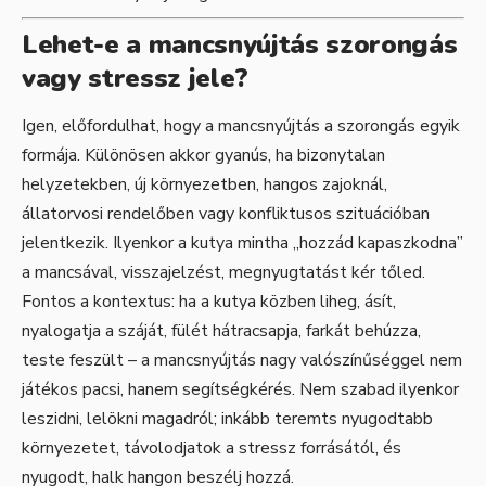
Lehet-e a mancsnyújtás szorongás
vagy stressz jele?
Igen, előfordulhat, hogy a mancsnyújtás a szorongás egyik
formája. Különösen akkor gyanús, ha bizonytalan
helyzetekben, új környezetben, hangos zajoknál,
állatorvosi rendelőben vagy konfliktusos szituációban
jelentkezik. Ilyenkor a kutya mintha „hozzád kapaszkodna”
a mancsával, visszajelzést, megnyugtatást kér tőled.
Fontos a kontextus: ha a kutya közben liheg, ásít,
nyalogatja a száját, fülét hátracsapja, farkát behúzza,
teste feszült – a mancsnyújtás nagy valószínűséggel nem
játékos pacsi, hanem segítségkérés. Nem szabad ilyenkor
leszidni, lelökni magadról; inkább teremts nyugodtabb
környezetet, távolodjatok a stressz forrásától, és
nyugodt, halk hangon beszélj hozzá.