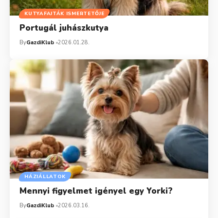
KUTYAFAJTÁK ISMERTETŐJE
Portugál juhászkutya
By
GazdiKlub
2026.01.28.
HÁZIÁLLATOK
Mennyi figyelmet igényel egy Yorki?
By
GazdiKlub
2026.03.16.