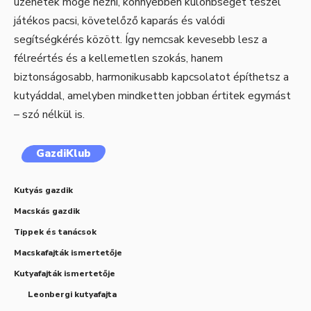
üzenetek mögé nézni, könnyebben különbséget teszel
játékos pacsi, követelőző kaparás és valódi
segítségkérés között. Így nemcsak kevesebb lesz a
félreértés és a kellemetlen szokás, hanem
biztonságosabb, harmonikusabb kapcsolatot építhetsz a
kutyáddal, amelyben mindketten jobban értitek egymást
– szó nélkül is.
GazdiKlub
Kutyás gazdik
Macskás gazdik
Tippek és tanácsok
Macskafajták ismertetője
Kutyafajták ismertetője
Leonbergi kutyafajta