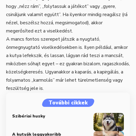
hogy „nézz rám”, „folytassuk a játékot” vagy „gyere,
csináljunk valamit együtt”. Ha ilyenkor mindig reagálsz (rá
nézel, beszélsz hozzá, megsimogatod), akkor
megerősíted ezt a viselkedést.
A mancs fontos szerepet játszik a nyugtató,
önmegnyugtató viselkedésekben is. Ilyen például, amikor
a kutya lefekszik, és lassan, lágyan rád teszi a mancsát,
miközben sóhajt egyet – ez gyakran bizalom, ragaszkodás,
közelségkeresés. Ugyanakkor a kaparás, a kapirgálás, a
folyamatos „karmolás” már lehet türelmetlenség vagy
feszültség jele is.
További cikkek
Szibériai husky
A kutyák leggyakoribb