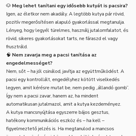
🐶
Meg lehet tanítani egy idősebb kutyát is pacsira?
Igen, az életkor nem akadály. A legtöbb kutya pár rövid,
pozitív megerősítésen alapuló gyakorlással megtanulja.
Lényeg, hogy legyél türelmes, használj jutalomfalatot, és
rövid, sikeres gyakorlásokat tarts, ne fáraszd el vagy
frusztráld.
🧠
Nem zavarja meg a pacsi tanítása az
engedelmességet?
Nem, sőt – ha jól csinálod, javítja az együttműködést. A
pacsi egy kontrollált, engedélyhez kötött viselkedés
legyen, amit kérésre mutat be, nem pedig „állandó gomb”.
Így nem a pacsi zavar, hanem az, ha mindent
automatikusan jutalmazol, amit a kutya kezdeményez.
A kutya mancsnyújtása egyszerre bájos gesztus,
hatékony kommunikációs eszköz és – ha kell –
figyelmeztető jelzés is. Ha megtanulod a mancsos