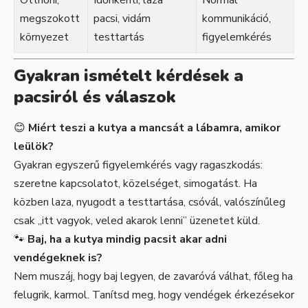
Otthoni,
Időnkénti, laza
Normál
megszokott
pacsi, vidám
kommunikáció,
környezet
testtartás
figyelemkérés
Gyakran ismételt kérdések a
pacsiról és válaszok
😊
Miért teszi a kutya a mancsát a lábamra, amikor
leülök?
Gyakran egyszerű figyelemkérés vagy ragaszkodás:
szeretne kapcsolatot, közelséget, simogatást. Ha
közben laza, nyugodt a testtartása, csóvál, valószínűleg
csak „itt vagyok, veled akarok lenni” üzenetet küld.
🐾
Baj, ha a kutya mindig pacsit akar adni
vendégeknek is?
Nem muszáj, hogy baj legyen, de zavaróvá válhat, főleg ha
felugrik, karmol. Tanítsd meg, hogy vendégek érkezésekor