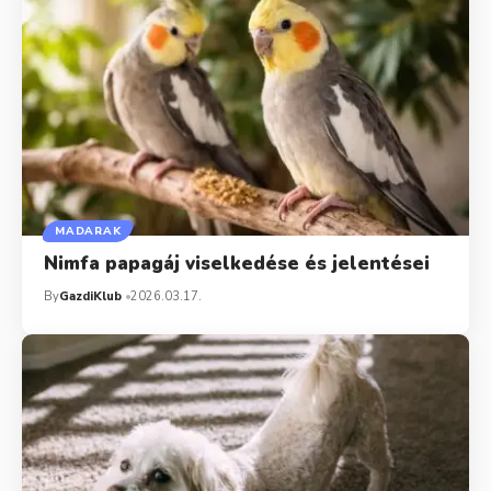
MADARAK
Nimfa papagáj viselkedése és jelentései
By
GazdiKlub
2026.03.17.