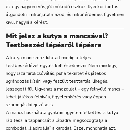
ez egy nagyon erős, jól működő eszköz. Ilyenkor fontos
átgondolni, mikor jutalmazod, és mikor érdemes figyelmen
kívül hagyni a kérést.
Mit jelez a kutya a mancsával?
Testbeszéd lépésről lépésre
A kutya mancsmozdulatait mindig a teljes
testbeszédével együtt kell értelmezni. Nem mindegy,
hogy laza farokcsóválás, puha tekintet és játékos
ugrándozás kíséri, vagy feszült testtartás, lihegés,
leszegett fül. Ugyanaz a mozdulat – egy felnyúló mancs –
lehet játékos felhívás, figyelemkérés vagy éppen
szorongás kifejezése is.
A mancs használata gyakran figyelemfelkeltés: a kutya
rád teszi a tappancsát a lábadra, megkocogtatja a
combodat, „kapirgálja” a karodat. Ezzel mondhatja azt,