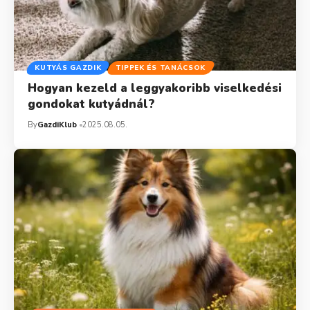
KUTYÁS GAZDIK
TIPPEK ÉS TANÁCSOK
Hogyan kezeld a leggyakoribb viselkedési
gondokat kutyádnál?
By
GazdiKlub
2025.08.05.