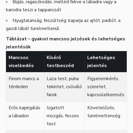
Bújás, ragaszkodás: melléd fekve a lábadra vagy a
karodra teszi a tappancsát
Nyugtalanság, feszültség: kaparja az ajtót, padlót, a
gazdi lábát türelmetlenül
Táblázat – gyakori mancsos jelzések és lehetséges
jelentésük
Mancsos
Kísérő
Lehetséges
viselkedés
testbeszéd
jelentés
Finom mancs a
Laza test, puha
Figyelemkérés,
térdeden
tekintet, csóváló
szeretet,
farok
kapcsolatkeresés
Erős kapirgálás
Izgatott
Követelőzés,
a lábadon
mozgás, feszes
türelmetlenség
test