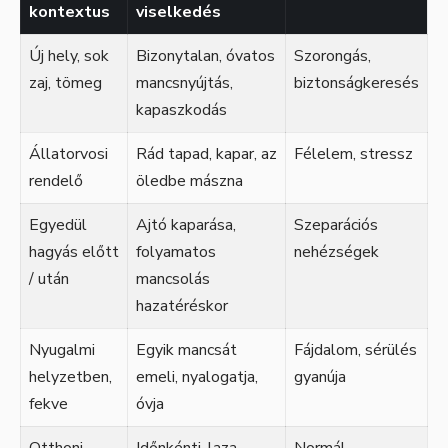
kontextus
viselkedés
Új hely, sok
Bizonytalan, óvatos
Szorongás,
zaj, tömeg
mancsnyújtás,
biztonságkeresés
kapaszkodás
Állatorvosi
Rád tapad, kapar, az
Félelem, stressz
rendelő
öledbe mászna
Egyedül
Ajtó kaparása,
Szeparációs
hagyás előtt
folyamatos
nehézségek
/ után
mancsolás
hazatéréskor
Nyugalmi
Egyik mancsát
Fájdalom, sérülés
helyzetben,
emeli, nyalogatja,
gyanúja
fekve
óvja