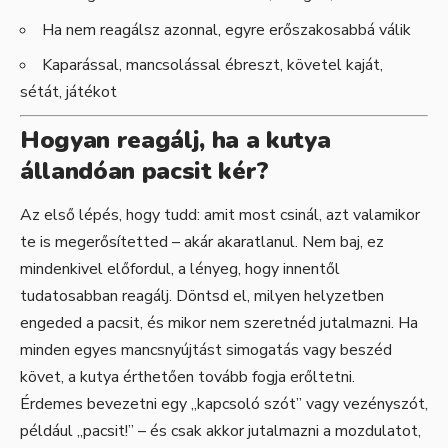
Ha nem reagálsz azonnal, egyre erőszakosabbá válik
Kaparással, mancsolással ébreszt, követel kaját,
sétát, játékot
Hogyan reagálj, ha a kutya
állandóan pacsit kér?
Az első lépés, hogy tudd: amit most csinál, azt valamikor
te is megerősítetted – akár akaratlanul. Nem baj, ez
mindenkivel előfordul, a lényeg, hogy innentől
tudatosabban reagálj. Döntsd el, milyen helyzetben
engeded a pacsit, és mikor nem szeretnéd jutalmazni. Ha
minden egyes mancsnyújtást simogatás vagy beszéd
követ, a kutya érthetően tovább fogja erőltetni.
Érdemes bevezetni egy „kapcsoló szót” vagy vezényszót,
például „pacsit!” – és csak akkor jutalmazni a mozdulatot,