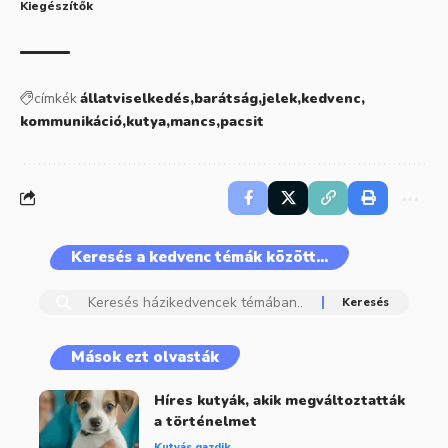
Kiegészítők
címkék
állatviselkedés
barátság
jelek
kedvenc
kommunikáció
kutya
mancs
pacsit
Keresés a kedvenc témák között…
Mások ezt olvasták
Híres kutyák, akik megváltoztatták
a történelmet
Kutyás gazdik