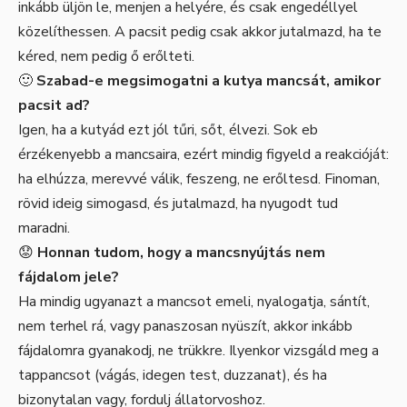
inkább üljön le, menjen a helyére, és csak engedéllyel
közelíthessen. A pacsit pedig csak akkor jutalmazd, ha te
kéred, nem pedig ő erőlteti.
🙂
Szabad-e megsimogatni a kutya mancsát, amikor
pacsit ad?
Igen, ha a kutyád ezt jól tűri, sőt, élvezi. Sok eb
érzékenyebb a mancsaira, ezért mindig figyeld a reakcióját:
ha elhúzza, merevvé válik, feszeng, ne erőltesd. Finoman,
rövid ideig simogasd, és jutalmazd, ha nyugodt tud
maradni.
😟
Honnan tudom, hogy a mancsnyújtás nem
fájdalom jele?
Ha mindig ugyanazt a mancsot emeli, nyalogatja, sántít,
nem terhel rá, vagy panaszosan nyüszít, akkor inkább
fájdalomra gyanakodj, ne trükkre. Ilyenkor vizsgáld meg a
tappancsot (vágás, idegen test, duzzanat), és ha
bizonytalan vagy, fordulj állatorvoshoz.