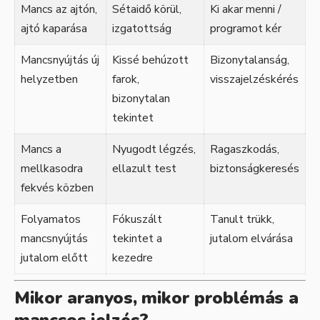
Mancs az ajtón,
Sétaidő körül,
Ki akar menni /
ajtó kaparása
izgatottság
programot kér
Mancsnyújtás új
Kissé behúzott
Bizonytalanság,
helyzetben
farok,
visszajelzéskérés
bizonytalan
tekintet
Mancs a
Nyugodt légzés,
Ragaszkodás,
mellkasodra
ellazult test
biztonságkeresés
fekvés közben
Folyamatos
Fókuszált
Tanult trükk,
mancsnyújtás
tekintet a
jutalom elvárása
jutalom előtt
kezedre
Mikor aranyos, mikor problémás a