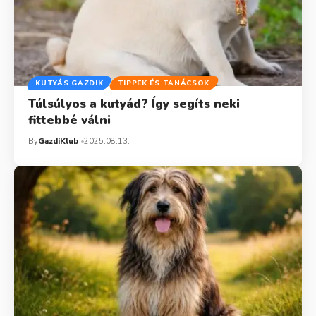
KUTYÁS GAZDIK
TIPPEK ÉS TANÁCSOK
Túlsúlyos a kutyád? Így segíts neki
fittebbé válni
By
GazdiKlub
2025.08.13.