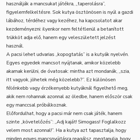
használják a mancsukat játékra, „taperolásra”,
figyelemfelkeltésre. Sok kutya ösztönösen is nyúl a gazdi
lábához, térdéhez vagy kezéhez, ha kapcsolatot akar
kezdeményezni: ilyenkor nem feltétlenül a betanított
trükköt adja elő, hanem egy veleszületett jelzést
használ.
A pacsi lehet udvarias „kopogtatás” is a kutyák nyelvén.
Egyes egyedek mancsot nyújtanak, amikor közelebb
akarnak kerülni, de óvatosak: mintha azt mondanák, „szia,
itt vagyok, jöhetek még közelebb?”. Ez különösen
félénkebb vagy érzékenyebb kutyáknál figyelhető meg,
akik nem rohannak azonnal az öledbe, hanem először csak
egy manccsal próbálkoznak.
Előfordulhat, hogy a pacsi már nem csak játék, hanem
szinte „követelőzés”: „Adj kaját! Simogass! Foglalkozz
velem most azonnal!”. Ha a kutya azt tapasztalja, hogy
minden egyes mancsnyújtásra reagálsz, megtanulja, hogy