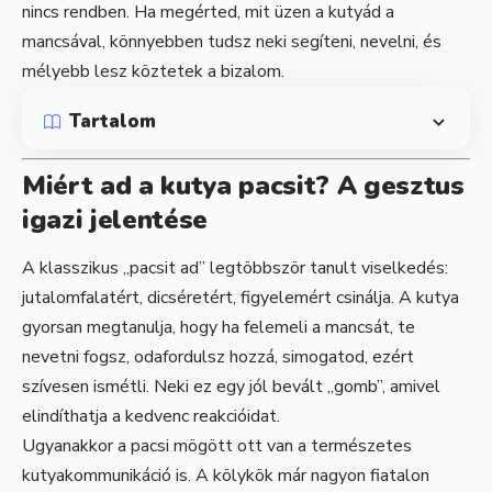
nincs rendben. Ha megérted, mit üzen a kutyád a
mancsával, könnyebben tudsz neki segíteni, nevelni, és
mélyebb lesz köztetek a bizalom.
Tartalom
Miért ad a kutya pacsit? A gesztus
igazi jelentése
A klasszikus „pacsit ad” legtöbbször tanult viselkedés:
jutalomfalatért, dicséretért, figyelemért csinálja. A kutya
gyorsan megtanulja, hogy ha felemeli a mancsát, te
nevetni fogsz, odafordulsz hozzá, simogatod, ezért
szívesen ismétli. Neki ez egy jól bevált „gomb”, amivel
elindíthatja a kedvenc reakcióidat.
Ugyanakkor a pacsi mögött ott van a természetes
kutyakommunikáció is. A kölykök már nagyon fiatalon