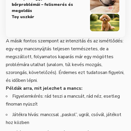
bőrproblémái – felismerés és
megoldás
Toy uszkár
A másik fontos szempont az intenzitás és az ismétlődés:
egy-egy mancsnyújtás teljesen természetes, de a
megszállott, folyamatos kaparás már egy mögöttes
problémára utalhat (unalom, túl kevés mozgás,
szorongás, követelőzés). Érdemes ezt tudatosan figyelni,
és időben lépni.
Példák arra, mit jelezhet a mancs:
Figyelemkérés: rád teszi a mancsát, rád néz, esetleg
finoman nyüszít
Játékra hívás: manccsal „paskol”, ugrál, csóvál, játékot
hoz közben