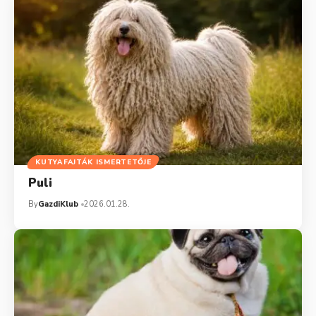
KUTYAFAJTÁK ISMERTETŐJE
Puli
By
GazdiKlub
2026.01.28.