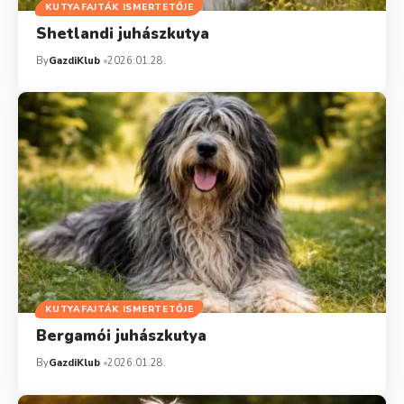
KUTYAFAJTÁK ISMERTETŐJE
Shetlandi juhászkutya
By
GazdiKlub
2026.01.28.
KUTYAFAJTÁK ISMERTETŐJE
Bergamói juhászkutya
By
GazdiKlub
2026.01.28.