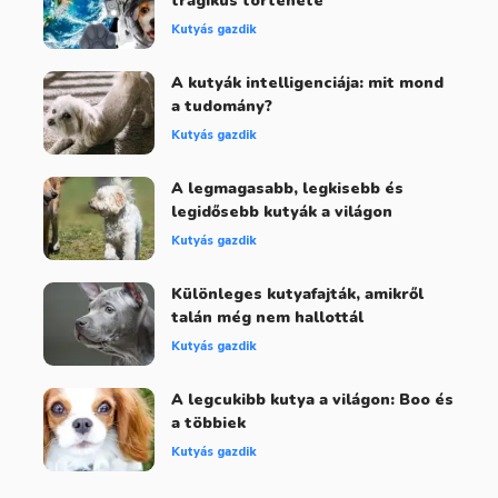
tragikus története
Kutyás gazdik
A kutyák intelligenciája: mit mond
a tudomány?
Kutyás gazdik
A legmagasabb, legkisebb és
legidősebb kutyák a világon
Kutyás gazdik
Különleges kutyafajták, amikről
talán még nem hallottál
Kutyás gazdik
A legcukibb kutya a világon: Boo és
a többiek
Kutyás gazdik