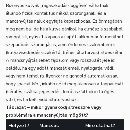
Bizonyos kutyák „ragaszkodás-függővé” válhatnak:
állandó fizikai kontaktus nélkül szoronganak, és a
mancsnyújtás náluk egyfajta kapaszkodás. Ez önmagában
még nem baj, de ha a kutya pánikol, ha elmész a szobából,
rombol, sír, nyüszít, kaparja az ajtót, akkor már felmerülhet
szeparációs szorongás is, amit érdemes szakemberrel
(kutyaviselkedés-szakértő, tréner, állatorvos) átbeszélni.
A mancsnyújtás lehet fájdalom vagy rosszullét jele is:
például ha egy adott mancsát emeli, nyalogatja, védi,
vagy nem terhel rá. Ilyenkor ne gondold automatikusan,
hogy „pacsit kér”, inkább nézd meg alaposan a tappancsát
(sérülés, szálka, jegesedés, forró aszfalt okozta égés
stb.), és ha kell, vidd állatorvoshoz.
Táblázat – mikor gyanakodj stresszre vagy
problémára a mancsnyújtás mögött?
Helyzet /
Mancsos
Mire utalhat?