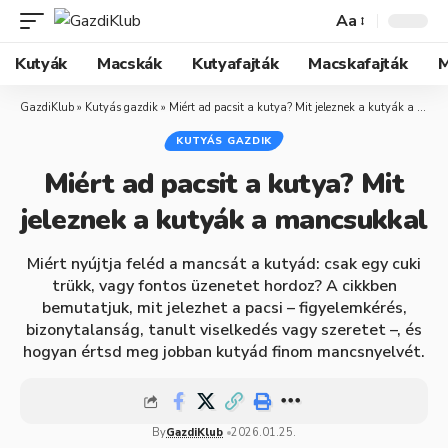
Aa
Kutyák
Macskák
Kutyafajták
Macskafajták
M
GazdiKlub
»
Kutyás gazdik
»
Miért ad pacsit a kutya? Mit jeleznek a kutyák a mancsukkal
KUTYÁS GAZDIK
Miért ad pacsit a kutya? Mit
jeleznek a kutyák a mancsukkal
Miért nyújtja feléd a mancsát a kutyád: csak egy cuki
trükk, vagy fontos üzenetet hordoz? A cikkben
bemutatjuk, mit jelezhet a pacsi – figyelemkérés,
bizonytalanság, tanult viselkedés vagy szeretet –, és
hogyan értsd meg jobban kutyád finom mancsnyelvét.
By
GazdiKlub
2026.01.25.