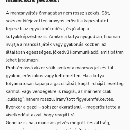
mancsos jelzés?
A mancsnyújtás önmagában nem rossz szokás. Sőt,
sokszor kifejezetten aranyos, erősíti a kapcsolatot,
fejleszti az együttműködést, és jó alap a
kutyakiképzéshez is. Amikor a kutya nyugodtan, finoman
nyújtja a mancsát játék vagy gyakorlás közben, az
általában egészséges, jókedvű kommunikáció, amit bátran
lehet jutalmazni.
Problémássá akkor válik, amikor a mancsos jelzés túl
gyakori, erőszakos vagy kellemetlen. Ha a kutya
folyamatosan kaparja a gazdi lábát, karját, ruháját, esetleg
karmol, vagy vendégekre is ráugrál, az már nem csak
„cukiság”, hanem rosszul irányított figyelemfelkeltés.
Ilyenkor a gazdi – sokszor akaratlanul – megerősítette a
viselkedést azzal, hogy reagált rá.
Gond az is, ha a mancsos jelzés mögött feszültség,