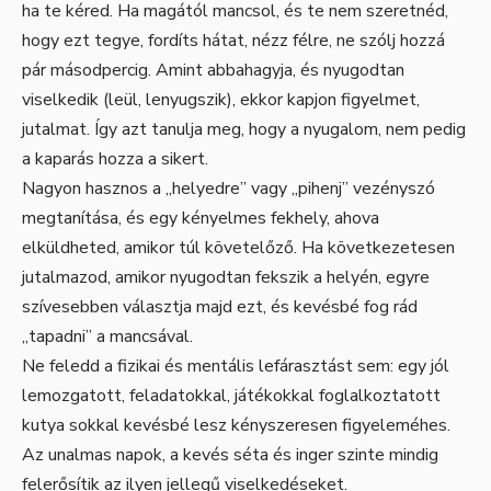
ha te kéred. Ha magától mancsol, és te nem szeretnéd,
hogy ezt tegye, fordíts hátat, nézz félre, ne szólj hozzá
pár másodpercig. Amint abbahagyja, és nyugodtan
viselkedik (leül, lenyugszik), ekkor kapjon figyelmet,
jutalmat. Így azt tanulja meg, hogy a nyugalom, nem pedig
a kaparás hozza a sikert.
Nagyon hasznos a „helyedre” vagy „pihenj” vezényszó
megtanítása, és egy kényelmes fekhely, ahova
elküldheted, amikor túl követelőző. Ha következetesen
jutalmazod, amikor nyugodtan fekszik a helyén, egyre
szívesebben választja majd ezt, és kevésbé fog rád
„tapadni” a mancsával.
Ne feledd a fizikai és mentális lefárasztást sem: egy jól
lemozgatott, feladatokkal, játékokkal foglalkoztatott
kutya sokkal kevésbé lesz kényszeresen figyeleméhes.
Az unalmas napok, a kevés séta és inger szinte mindig
felerősítik az ilyen jellegű viselkedéseket.