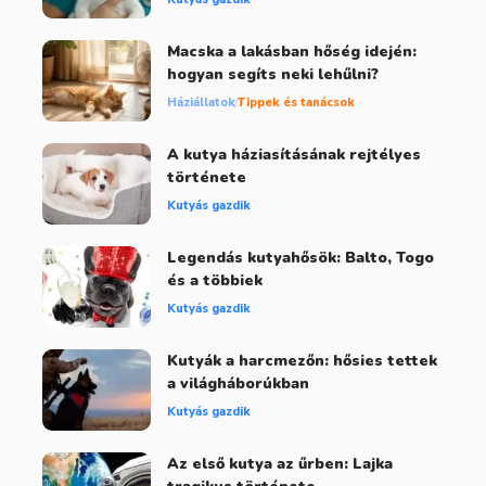
Macska a lakásban hőség idején:
hogyan segíts neki lehűlni?
Háziállatok
Tippek és tanácsok
A kutya háziasításának rejtélyes
története
Kutyás gazdik
Legendás kutyahősök: Balto, Togo
és a többiek
Kutyás gazdik
Kutyák a harcmezőn: hősies tettek
a világháborúkban
Kutyás gazdik
Az első kutya az űrben: Lajka