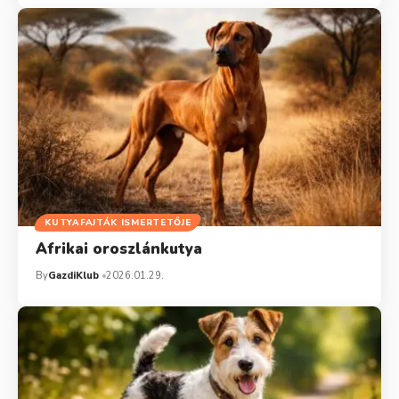
KUTYAFAJTÁK ISMERTETŐJE
Afrikai oroszlánkutya
By
GazdiKlub
2026.01.29.