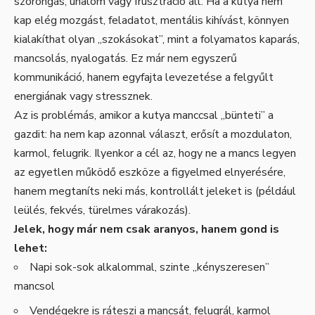
szorongás, unalom vagy frusztráció áll. Ha a kutya nem
kap elég mozgást, feladatot, mentális kihívást, könnyen
kialakíthat olyan „szokásokat”, mint a folyamatos kaparás,
mancsolás, nyalogatás. Ez már nem egyszerű
kommunikáció, hanem egyfajta levezetése a felgyűlt
energiának vagy stressznek.
Az is problémás, amikor a kutya manccsal „bünteti” a
gazdit: ha nem kap azonnal választ, erősít a mozdulaton,
karmol, felugrik. Ilyenkor a cél az, hogy ne a mancs legyen
az egyetlen működő eszköze a figyelmed elnyerésére,
hanem megtaníts neki más, kontrollált jeleket is (például
leülés, fekvés, türelmes várakozás).
Jelek, hogy már nem csak aranyos, hanem gond is
lehet:
Napi sok-sok alkalommal, szinte „kényszeresen”
mancsol
Vendégekre is ráteszi a mancsát, felugrál, karmol