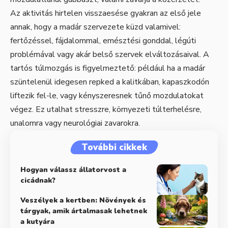
Az aktivitás hirtelen visszaesése gyakran az első jele
annak, hogy a madár szervezete küzd valamivel:
fertőzéssel, fájdalommal, emésztési gonddal, légúti
problémával vagy akár belső szervek elváltozásaival. A
tartós túlmozgás is figyelmeztető: például ha a madár
szüntelenül idegesen repked a kalitkában, kapaszkodón
liftezik fel-le, vagy kényszeresnek tűnő mozdulatokat
végez. Ez utalhat stresszre, környezeti túlterhelésre,
unalomra vagy neurológiai zavarokra.
További cikkek
Hogyan válassz állatorvost a
cicádnak?
Veszélyek a kertben: Növények és
tárgyak, amik ártalmasak lehetnek
a kutyára