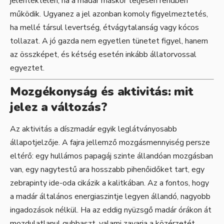
jelentéktelen, ha a madár máskor teljesen rendben
működik. Ugyanez a jel azonban komoly figyelmeztetés,
ha mellé társul levertség, étvágytalanság vagy kócos
tollazat. A jó gazda nem egyetlen tünetet figyel, hanem
az összképet, és kétség esetén inkább állatorvossal
egyeztet.
Mozgékonyság és aktivitás: mit
jelez a változás?
Az aktivitás a díszmadár egyik leglátványosabb
állapotjelzője. A fajra jellemző mozgásmennyiség persze
eltérő: egy hullámos papagáj szinte állandóan mozgásban
van, egy nagytestű ara hosszabb pihenőidőket tart, egy
zebrapinty ide-oda cikázik a kalitkában. Az a fontos, hogy
a madár általános energiaszintje legyen állandó, nagyobb
ingadozások nélkül. Ha az eddig nyüzsgő madár órákon át
mozdulatlanul gubbaszt, valami zavarja a közérzetét.