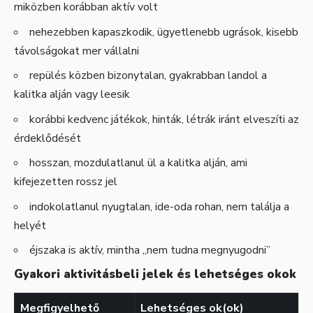
miközben korábban aktív volt
nehezebben kapaszkodik, ügyetlenebb ugrások, kisebb
távolságokat mer vállalni
repülés közben bizonytalan, gyakrabban landol a
kalitka alján vagy leesik
korábbi kedvenc játékok, hinták, létrák iránt elveszíti az
érdeklődését
hosszan, mozdulatlanul ül a kalitka alján, ami
kifejezetten rossz jel
indokolatlanul nyugtalan, ide-oda rohan, nem találja a
helyét
éjszaka is aktív, mintha „nem tudna megnyugodni”
Gyakori aktivitásbeli jelek és lehetséges okok
Megfigyelhető
Lehetséges ok(ok)