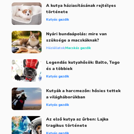
A kutya háziasításának rejtélyes
története
Kutyás gazdik
Nyári bundaápolás: mire van
szüksége a macskáknak?
Háziállatok
Macskás gazdik
Legendás kutyahősök: Balto, Togo
és a többiek
Kutyás gazdik
Kutyák a harcmezőn: hősies tettek
a világháborúkban
Kutyás gazdik
Az első kutya az űrben: Lajka
tragikus története
Kutyás gazdik