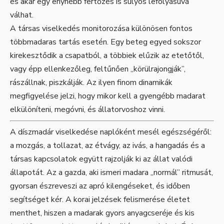
és akár egy enyhébb fertőzés is súlyos lefolyásúvá
válhat.
A társas viselkedés monitorozása különösen fontos
többmadaras tartás esetén. Egy beteg egyed sokszor
kirekesztődik a csapatból, a többiek elűzik az etetőtől,
vagy épp ellenkezőleg, feltűnően „körülrajongják”,
rászállnak, piszkálják. Az ilyen finom dinamikák
megfigyelése jelzi, hogy mikor kell a gyengébb madarat
elkülöníteni, megóvni, és állatorvoshoz vinni.
A díszmadár viselkedése naplóként mesél egészségéről:
a mozgás, a tollazat, az étvágy, az ivás, a hangadás és a
társas kapcsolatok együtt rajzolják ki az állat valódi
állapotát. Az a gazda, aki ismeri madara „normál” ritmusát,
gyorsan észreveszi az apró kilengéseket, és időben
segítséget kér. A korai jelzések felismerése életet
menthet, hiszen a madarak gyors anyagcseréje és kis