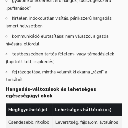
gyakori köhécselésszerű hangok, tüsszögésszerű
„puffanások”
hirtelen, indokolatlan visítás, pánikszerű hangadás
ismert helyzetben
kommunikáció elutasítása: nem válaszol a gazda
hívására, elfordul
testbeszédben tartós félelem- vagy támadásjelek
(lapított toll, csipkedés)
fej rázogatása, mintha valamit ki akarna „rázni” a
torkából
Hangadás-változások és lehetséges
egészségügyi okok
Megfigyelhető jel
Lehetséges háttérok(ok)
Csendesebb, ritkább
Leverstség, fájdalom, általános