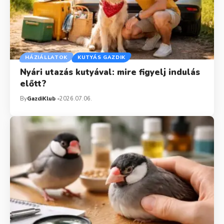
HÁZIÁLLATOK
KUTYÁS GAZDIK
Nyári utazás kutyával: mire figyelj indulás
előtt?
By
GazdiKlub
2026.07.06.