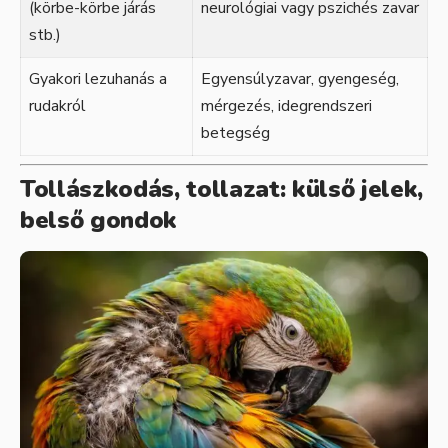
(körbe-körbe járás
neurológiai vagy pszichés zavar
stb.)
Gyakori lezuhanás a
Egyensúlyzavar, gyengeség,
rudakról
mérgezés, idegrendszeri
betegség
Tollászkodás, tollazat: külső jelek,
belső gondok