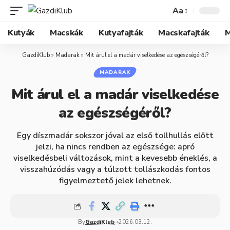
Aa
Kutyák
Macskák
Kutyafajták
Macskafajták
M
GazdiKlub
»
Madarak
»
Mit árul el a madár viselkedése az egészségéről?
MADARAK
Mit árul el a madár viselkedése
az egészségéről?
Egy díszmadár sokszor jóval az első tollhullás előtt
jelzi, ha nincs rendben az egészsége: apró
viselkedésbeli változások, mint a kevesebb éneklés, a
visszahúzódás vagy a túlzott tollászkodás fontos
figyelmeztető jelek lehetnek.
By
GazdiKlub
2026.03.12.