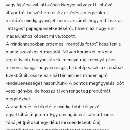
vagy fajtársaival, általában kiegyensúlyozott, jóllévő
állapotról beszélhetünk. Az eltérés a megszokott
mintától mindig gyanújel: nem az számít, hogy mit írnak az
„átlagos” papagáj viselkedéséről, hanem az, hogy a mi
madarunkhoz képest mi változott.
A mindennapokban érdemes „mentális fotót” készíteni a
madár szokásos ritmusáról. Milyen korán kel, mikor a
legaktívabb, hogyan játszik, mennyit rág, mennyit pihen,
milyen a hangja, hogyan reagál, ha belép valaki a szobába?
Ezekből áll össze az a háttér, amihez minden apró
rendellenességet hasonlítunk. A pontos megfigyelés időt
vesz igénybe, de hosszú távon rengeteg problémát
megelőzhet.
A viselkedés értékelése mindig több tényező
együttállását jelenti. Egy önmagában ártalmatlannak
tűnő jel (például egy délutáni csendesebb óra)