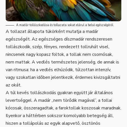
A madár tollászkodása és tollazata sokat elárul a belső egészségéről.
A tollazat állapota tükörként mutatja a madár
egészségét. Az egészséges díszmadár rendszeresen
tollászkodik, szép, fényes, rendezett tollruhát visel,
nincsenek nagy kopasz foltok, a tollak nem csomósak,
nem mattak. A vedlés természetes jelenség, de annak is
van ritmusa: ha a vedlés elhúzódik, túlzottan intenzív,
vagy szokatlan időben jelentkezik, érdemes kivizsgáltatni
az okát.
A túl kevés tollászkodás gyakran együtt jár általános
levertséggel. A madár „nem törődik magával”, a tollai
kócosak, összeragadtak, a faroktollak koszosak maradnak.
Ilyenkor a háttérben sokszor komolyabb betegség áll,
hiszen a tollápolás az egyik alapvető, ösztönös