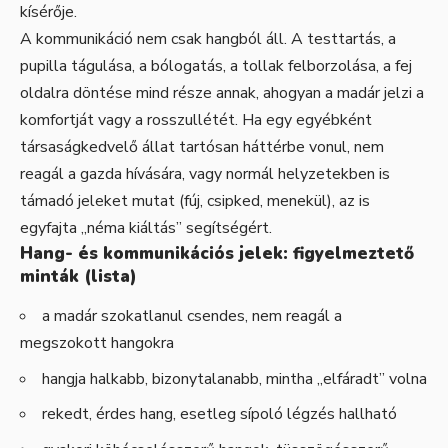
kísérője.
A kommunikáció nem csak hangból áll. A testtartás, a
pupilla tágulása, a bólogatás, a tollak felborzolása, a fej
oldalra döntése mind része annak, ahogyan a madár jelzi a
komfortját vagy a rosszullétét. Ha egy egyébként
társaságkedvelő állat tartósan háttérbe vonul, nem
reagál a gazda hívására, vagy normál helyzetekben is
támadó jeleket mutat (fúj, csipked, menekül), az is
egyfajta „néma kiáltás” segítségért.
Hang- és kommunikációs jelek: figyelmeztető
minták (lista)
a madár szokatlanul csendes, nem reagál a
megszokott hangokra
hangja halkabb, bizonytalanabb, mintha „elfáradt” volna
rekedt, érdes hang, esetleg sípoló légzés hallható