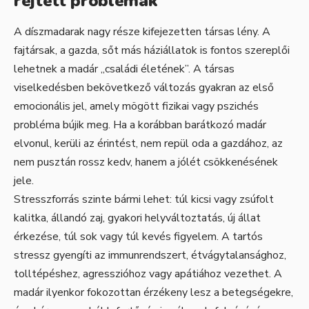
rejtett problémák
A díszmadarak nagy része kifejezetten társas lény. A
fajtársak, a gazda, sőt más háziállatok is fontos szereplői
lehetnek a madár „családi életének”. A társas
viselkedésben bekövetkező változás gyakran az első
emocionális jel, amely mögött fizikai vagy pszichés
probléma bújik meg. Ha a korábban barátkozó madár
elvonul, kerüli az érintést, nem repül oda a gazdához, az
nem pusztán rossz kedv, hanem a jólét csökkenésének
jele.
Stresszforrás szinte bármi lehet: túl kicsi vagy zsúfolt
kalitka, állandó zaj, gyakori helyváltoztatás, új állat
érkezése, túl sok vagy túl kevés figyelem. A tartós
stressz gyengíti az immunrendszert, étvágytalansághoz,
tolltépéshez, agresszióhoz vagy apátiához vezethet. A
madár ilyenkor fokozottan érzékeny lesz a betegségekre,