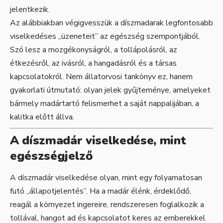
jelentkezik.
Az alábbiakban végigvesszük a díszmadarak legfontosabb
viselkedéses „üzeneteit” az egészség szempontjából.
Szó lesz a mozgékonyságról, a tollápolásról, az
étkezésről, az ivásról, a hangadásról és a társas
kapcsolatokról. Nem állatorvosi tankönyv ez, hanem
gyakorlati útmutató: olyan jelek gyűjteménye, amelyeket
bármely madártartó felismerhet a saját nappalijában, a
kalitka előtt állva.
A díszmadár viselkedése, mint
egészségjelző
A díszmadár viselkedése olyan, mint egy folyamatosan
futó „állapotjelentés”. Ha a madár élénk, érdeklődő,
reagál a környezet ingereire, rendszeresen foglalkozik a
tollával, hangot ad és kapcsolatot keres az emberekkel