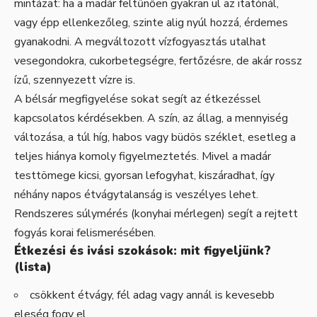
mintázat: ha a madár feltűnően gyakran ül az itatónál,
vagy épp ellenkezőleg, szinte alig nyúl hozzá, érdemes
gyanakodni. A megváltozott vízfogyasztás utalhat
vesegondokra, cukorbetegségre, fertőzésre, de akár rossz
ízű, szennyezett vízre is.
A bélsár megfigyelése sokat segít az étkezéssel
kapcsolatos kérdésekben. A szín, az állag, a mennyiség
változása, a túl híg, habos vagy büdös széklet, esetleg a
teljes hiánya komoly figyelmeztetés. Mivel a madár
testtömege kicsi, gyorsan lefogyhat, kiszáradhat, így
néhány napos étvágytalanság is veszélyes lehet.
Rendszeres súlymérés (konyhai mérlegen) segít a rejtett
fogyás korai felismerésében.
Étkezési és ivási szokások: mit figyeljünk?
(lista)
csökkent étvágy, fél adag vagy annál is kevesebb
eleség fogy el