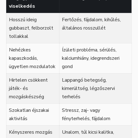
viselkedés
Hosszú ideig
Fertőzés, fájdalom, kihűlés,
gubbaszt, felborzolt
általános rosszullét
tollakkal
Nehézkes
Ízületi probléma, sérülés,
kapaszkodás,
kalciumhiány, idegrendszeri
ügyetlen mozdulatok
gond
Hirtelen csökkent
Lappangó betegség,
játék- és
kimerültség, légzőszervi
mozgáskészség
terhelés
Szokatlan éjszakai
Stressz, zaj- vagy
aktivitás
fényterhelés, fájdalom
Kényszeres mozgás
Unalom, túl kicsi kalitka,