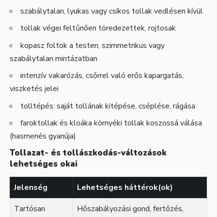
szabálytalan, lyukas vagy csíkos tollak vedlésen kívül
tollak végei feltűnően töredezettek, rojtosak
kopasz foltok a testen, szimmetrikus vagy
szabálytalan mintázatban
intenzív vakarózás, csőrrel való erős kapargatás,
viszketés jelei
tolltépés: saját tollának kitépése, cséplése, rágása
faroktollak és kloáka környéki tollak koszossá válása
(hasmenés gyanúja)
Tollazat- és tollászkodás-változások
lehetséges okai
Jelenség
Lehetséges háttérok(ok)
Tartósan
Hőszabályozási gond, fertőzés,