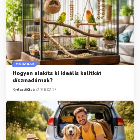
MADARAK
Hogyan alakíts ki ideális kalitkát
díszmadárnak?
By
GazdiKlub
2026.02.17.