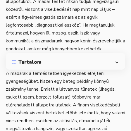
állapotukról. A madár testét ritkán tudjuk megvizsgálni
közelről, viszont a viselkedését nap mint nap látjuk –
ezért a figyelmes gazda számára ez az egyik
legfontosabb „diagnosztikai eszköz”. Ha megtanuljuk
értelmezni, hogyan ül, mozog, eszik, iszik vagy
kommunikál a díszmadarunk, nagyon korán észrevehetjük a
gondokat, amikor még könnyebben kezelhetők.
Tartalom
A madarak a természetben igyekeznek elrejteni
gyengeségüket, hiszen egy beteg példány könnyű
zsákmány lenne. Emiatt a látványos tünetek (lihegés,
csukott szem, borzolt tollazat) többnyire már
előrehaladott állapotra utalnak. A finom viselkedésbeli
változások viszont hetekkel előbb jelezhetik, hogy valami
nincs rendben: csökken az aktivitás, elmarad a játék,
megváltozik a hangszín, vagy szokatlan agresszió