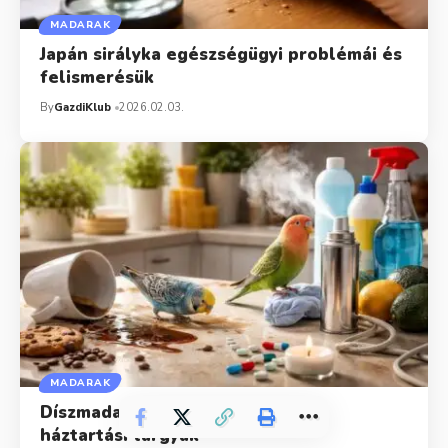
MADARAK
Japán sirályka egészségügyi problémái és
felismerésük
By
GazdiKlub
2026.02.03.
MADARAK
Díszmadarak számára veszélyes
háztartási tárgyak