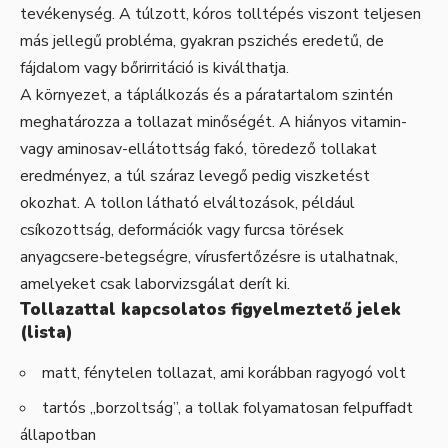
tevékenység. A túlzott, kóros tolltépés viszont teljesen
más jellegű probléma, gyakran pszichés eredetű, de
fájdalom vagy bőrirritáció is kiválthatja.
A környezet, a táplálkozás és a páratartalom szintén
meghatározza a tollazat minőségét. A hiányos vitamin-
vagy aminosav-ellátottság fakó, töredező tollakat
eredményez, a túl száraz levegő pedig viszketést
okozhat. A tollon látható elváltozások, például
csíkozottság, deformációk vagy furcsa törések
anyagcsere-betegségre, vírusfertőzésre is utalhatnak,
amelyeket csak laborvizsgálat derít ki.
Tollazattal kapcsolatos figyelmeztető jelek
(lista)
matt, fénytelen tollazat, ami korábban ragyogó volt
tartós „borzoltság”, a tollak folyamatosan felpuffadt
állapotban