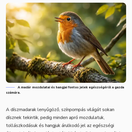
A madár mozdulatai és hangjai fontos jelek egészségéről a gazda
számára.
A díszmadarak lenyűgöző, színpompás világát sokan
dísznek tekintik, pedig minden apró mozdulatuk,
tollászkodásuk és hangjuk árulkodó jel az egészségi