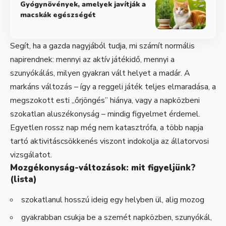
Gyógynövények, amelyek javítják a
macskák egészségét
Segít, ha a gazda nagyjából tudja, mi számít normális
napirendnek: mennyi az aktív játékidő, mennyi a
szunyókálás, milyen gyakran vált helyet a madár. A
markáns változás – így a reggeli játék teljes elmaradása, a
megszokott esti „őrjöngés” hiánya, vagy a napközbeni
szokatlan aluszékonyság – mindig figyelmet érdemel.
Egyetlen rossz nap még nem katasztrófa, a több napja
tartó aktivitáscsökkenés viszont indokolja az állatorvosi
vizsgálatot.
Mozgékonyság-változások: mit figyeljünk?
(lista)
szokatlanul hosszú ideig egy helyben ül, alig mozog
gyakrabban csukja be a szemét napközben, szunyókál,