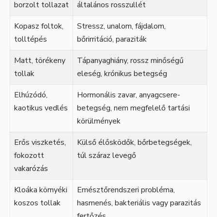
borzolt tollazat
általános rosszullét
Kopasz foltok,
Stressz, unalom, fájdalom,
tolltépés
bőrirritáció, paraziták
Matt, törékeny
Tápanyaghiány, rossz minőségű
tollak
eleség, krónikus betegség
Elhúzódó,
Hormonális zavar, anyagcsere-
kaotikus vedlés
betegség, nem megfelelő tartási
körülmények
Erős viszketés,
Külső élősködők, bőrbetegségek,
fokozott
túl száraz levegő
vakarózás
Kloáka környéki
Emésztőrendszeri probléma,
koszos tollak
hasmenés, bakteriális vagy parazitás
fertőzés