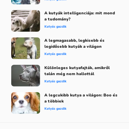
A kutyák intelligenciája: mit mond
a tudomány?
Kutyás gazdik
A legmagasabb, legkisebb és
legidősebb kutyák a világon
Kutyás gazdik
Különleges kutyafajták, amikről
talán még nem hallottál
Kutyás gazdik
A legcukibb kutya a világon: Boo és
a többiek
Kutyás gazdik