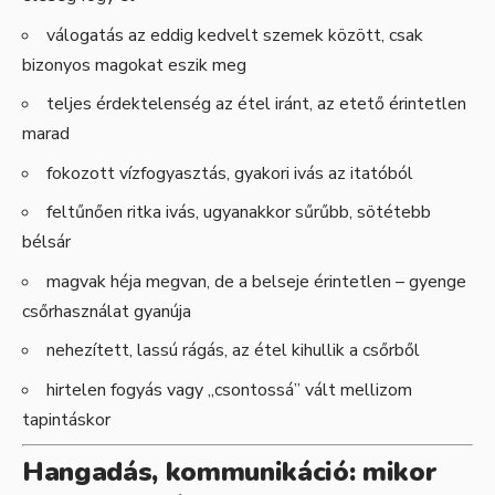
válogatás az eddig kedvelt szemek között, csak
bizonyos magokat eszik meg
teljes érdektelenség az étel iránt, az etető érintetlen
marad
fokozott vízfogyasztás, gyakori ivás az itatóból
feltűnően ritka ivás, ugyanakkor sűrűbb, sötétebb
bélsár
magvak héja megvan, de a belseje érintetlen – gyenge
csőrhasználat gyanúja
nehezített, lassú rágás, az étel kihullik a csőrből
hirtelen fogyás vagy „csontossá” vált mellizom
tapintáskor
Hangadás, kommunikáció: mikor