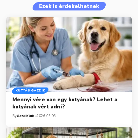
Ezek is érdekelhetnek
KUTYÁS GAZDIK
Mennyi vére van egy kutyának? Lehet a
kutyának vért adni?
By
GazdiKlub
2026.03.03.