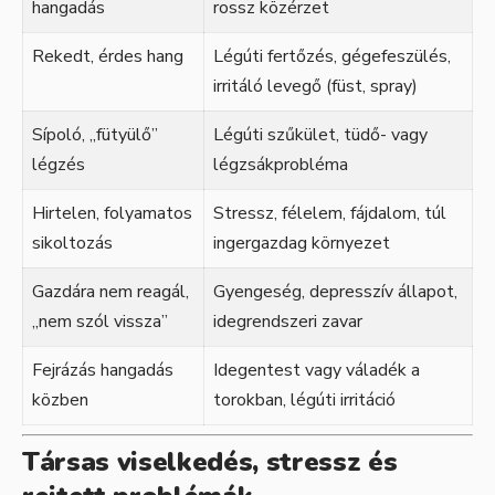
hangadás
rossz közérzet
Rekedt, érdes hang
Légúti fertőzés, gégefeszülés,
irritáló levegő (füst, spray)
Sípoló, „fütyülő”
Légúti szűkület, tüdő- vagy
légzés
légzsákprobléma
Hirtelen, folyamatos
Stressz, félelem, fájdalom, túl
sikoltozás
ingergazdag környezet
Gazdára nem reagál,
Gyengeség, depresszív állapot,
„nem szól vissza”
idegrendszeri zavar
Fejrázás hangadás
Idegentest vagy váladék a
közben
torokban, légúti irritáció
Társas viselkedés, stressz és