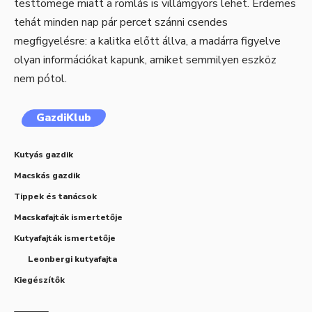
testtömege miatt a romlás is villámgyors lehet. Érdemes
tehát minden nap pár percet szánni csendes
megfigyelésre: a kalitka előtt állva, a madárra figyelve
olyan információkat kapunk, amiket semmilyen eszköz
nem pótol.
GazdiKlub
Kutyás gazdik
Macskás gazdik
Tippek és tanácsok
Macskafajták ismertetője
Kutyafajták ismertetője
Leonbergi kutyafajta
Kiegészítők