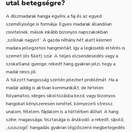
utal betegségre?
A díszmadarak hangja egyéni, a faj és az egyed
személyisége is formálja. Egyes madarak állandóan
csivitelnek, mások inkább bizonyos napszakokban
„szólnak nagyot”. A gazda néhány hét alatt kiismeri
madara jellegzetes hangmintáit, így a legkisebb eltérés is
szemet (és fület) szúr. A teljes elcsendesedés vagy a
szokatlanul gyenge, rekedt hang gyakran jelzi, hogy a
madár nincs jól.
A túlzott hangosság szintén jelezhet problémát. Ha a
madár addig is aktívan kommunikált, de hirtelen
folyamatos, ideges sikoltozásba kezd, vagy bizonyos
hangokat kényszeresen ismétel, környezeti stressz,
unalom, félelem, fájdalom is a háttérben állhat. A hang
színe, magassága, tisztasága is árulkodó: a rekedt, sípoló,
„szuszogó” hangadás gyakran légzőszervi megbetegedés