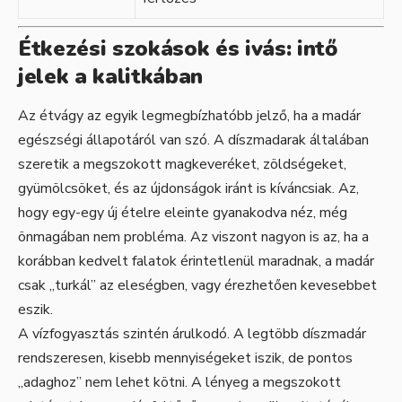
Étkezési szokások és ivás: intő
jelek a kalitkában
Az étvágy az egyik legmegbízhatóbb jelző, ha a madár
egészségi állapotáról van szó. A díszmadarak általában
szeretik a megszokott magkeveréket, zöldségeket,
gyümölcsöket, és az újdonságok iránt is kíváncsiak. Az,
hogy egy-egy új ételre eleinte gyanakodva néz, még
önmagában nem probléma. Az viszont nagyon is az, ha a
korábban kedvelt falatok érintetlenül maradnak, a madár
csak „turkál” az eleségben, vagy érezhetően kevesebbet
eszik.
A vízfogyasztás szintén árulkodó. A legtöbb díszmadár
rendszeresen, kisebb mennyiségeket iszik, de pontos
„adaghoz” nem lehet kötni. A lényeg a megszokott