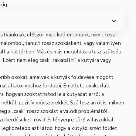
kig.
utyánknak, először meg kell értenünk, miért teszi
nalomból, tanult rossz szokásként, vagy valamilyen
áll a háttérben. Más és más megoldásra lesz szükség
 Ezért nem elég csak „rákiabálni” a kutyára vagy
oribb okokat, amelyek a kutyák földevése mögött
nal állatorvoshoz fordulni. Emellett gyakorlati,
ra, hogyan szoktathatod le a kutyádat erről a
nélkül, pozitív módszerekkel. Szó lesz arról is, milyen
eg a „csak” rossz szokást a valódi problémától.
dikérdéseket, rövid és lényegre törő válaszokkal,
a legközelebb azt látod, hogy a kutyád ismét földet