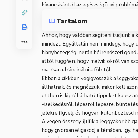
kíváncsiságtól az egészségügyi problémá
Tartalom
Ahhoz, hogy valóban segíteni tudjunk a k
mindezt. Egyáltalán nem mindegy, hogy u
hiánybetegség, netán bélrendszeri gond 
attól függően, hogy melyik okról van szó.
gyorsan elráncigálni a földtől.
Ebben a cikkben végigvesszük a leggyak
állhatnak, és megnézzük, mikor kell azon
otthon is kipróbálható tippeket kapsz ar
viselkedésről, lépésről lépésre, büntetés 
jelekre figyelj, és hogyan különböztesd m
A végén összegyűjtjük a leggyakoribb gaz
hogy gyorsan eligazodj a témában. Így, h