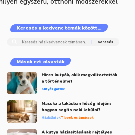
milyen egyszerű, otthoni módszerekkel
Keresés a kedvenc témák között…
Mások ezt olvasták
Híres kutyák, akik megváltoztatták
a történelmet
Kutyás gazdik
Macska a lakásban hőség idején:
hogyan segíts neki lehűlni?
Háziállatok
Tippek és tanácsok
A kutya háziasításának rejtélyes