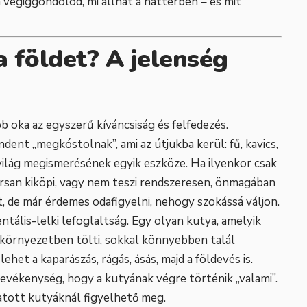
végiggondolod, mi állhat a háttérben – és mit
a földet? A jelenség
 oka az egyszerű kíváncsiság és felfedezés.
ent „megkóstolnak”, ami az útjukba kerül: fű, kavics,
a világ megismerésének egyik eszköze. Ha ilyenkor csak
orsan kiköpi, vagy nem teszi rendszeresen, önmagában
, de már érdemes odafigyelni, nehogy szokássá váljon.
tális-lelki lefoglaltság. Egy olyan kutya, amelyik
 környezetben tölti, sokkal könnyebben talál
ehet a kaparászás, rágás, ásás, majd a földevés is.
 tevékenység, hogy a kutyának végre történik „valami”.
atott kutyáknál figyelhető meg.