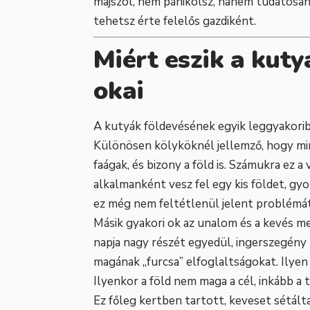
majszol, nem pánikolsz, hanem tudatosan 
tehetsz érte felelős gazdiként.
Miért eszik a kuty
okai
A kutyák földevésének egyik leggyakoribb
Különösen kölyköknél jellemző, hogy mind
faágak, és bizony a föld is. Számukra ez 
alkalmanként vesz fel egy kis földet, gy
ez még nem feltétlenül jelent problémát
Másik gyakori ok az unalom és a kevés men
napja nagy részét egyedül, ingerszegény
magának „furcsa” elfoglaltságokat. Ilyen l
Ilyenkor a föld nem maga a cél, inkább a
Ez főleg kertben tartott, keveset sétált