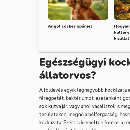
Angol cocker spániel
Hogyan 
kültére
kisálla
Egészségügyi kock
állatorvos?
A földevés egyik legnagyobb kockázata a
féregpetét, baktériumot, esetenként go
sok kutya jár, vagy ahol vadállatok is me
területeken, megnő a bélférgesség, has
kockázata. Ezért is kiemelten fontos a re