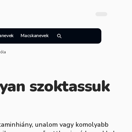
anevek
Macskanevek
róla
gyan szoktassuk
 vitaminhiány, unalom vagy komolyabb