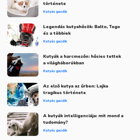
története
Kutyás gazdik
Legendás kutyahősök: Balto, Togo
és a többiek
Kutyás gazdik
Kutyák a harcmezőn: hősies tettek
a világháborúkban
Kutyás gazdik
Az első kutya az űrben: Lajka
tragikus története
Kutyás gazdik
A kutyák intelligenciája: mit mond a
tudomány?
Kutyás gazdik