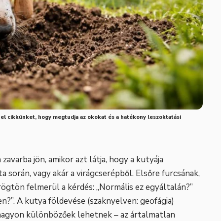
a el cikkünket, hogy megtudja az okokat és a hatékony leszoktatási
zavarba jön, amikor azt látja, hogy a kutyája
ta során, vagy akár a virágcserépből. Elsőre furcsának,
 rögtön felmerül a kérdés: „Normális ez egyáltalán?”
en?”. A kutya földevése (szaknyelven: geofágia)
 nagyon különbözőek lehetnek – az ártalmatlan