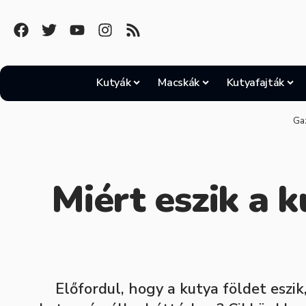
Kutyák
Macskák
Kutyafajták
Ga
Miért eszik a 
Előfordul, hogy a kutya földet eszi