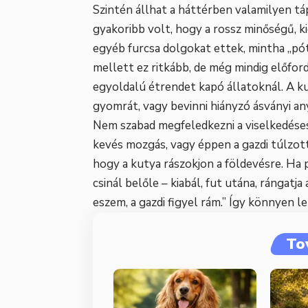
Szintén állhat a háttérben valamilyen 
gyakoribb volt, hogy a rossz minőségű, k
egyéb furcsa dolgokat ettek, mintha „pó
mellett ez ritkább, de még mindig előfo
egyoldalú étrendet kapó állatoknál. A ku
gyomrát, vagy bevinni hiányzó ásványi a
Nem szabad megfeledkezni a viselkedéses,
kevés mozgás, vagy éppen a gazdi túlzott
hogy a kutya rászokjon a földevésre. Ha 
csinál belőle – kiabál, fut utána, rángatja
eszem, a gazdi figyel rám.” Így könnyen l
To