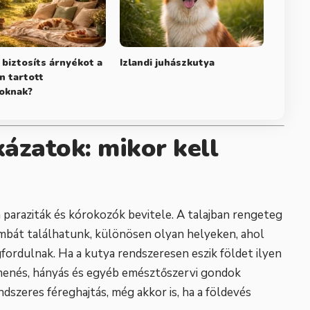
biztosíts árnyékot a
Izlandi juhászkutya
n tartott
toknak?
ázatok: mikor kell
 paraziták és kórokozók bevitele. A talajban rengeteg
mbát találhatunk, különösen olyan helyeken, ahol
gfordulnak. Ha a kutya rendszeresen eszik földet ilyen
menés, hányás és egyéb emésztőszervi gondok
ndszeres féreghajtás, még akkor is, ha a földevés