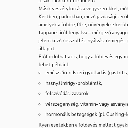
„csak” időnként fordul elő.
Másik veszélyforrás a vegyszerekkel, mű
Kertben, parkokban, mezőgazdasági terü
amelyek a földre, fűre, növényekre kerül
tappancsáról lenyalva – mérgező anyagok
jelentkező rosszullét, nyálzás, remegés,
állapot.
Előfordulhat az is, hogy a földevés egy 
lehet például:
emésztőrendszeri gyulladás (gastritis,
hasnyálmirigy-problémák,
felszívódási zavarok,
vérszegénység, vitamin- vagy ásványi
hormonális betegségek (pl. Cushing-k
Ilyen esetekben a földevés mellett gyakr