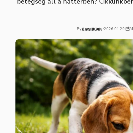
betegség áll a háttérben? Cikkünkben
M
By
GazdiKlub
2026.01.29.