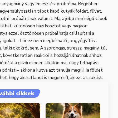
tápanyaghiány vagy emésztési probléma. Régebben
iegyensúlyozatlan tápot kapó kutyák földet, füvet,
tolni” próbálnának valamit. Ma, a jobb minőségű tápok
rdulhat, különösen házi kosztot vagy nagyon
tya ezzel ösztönösen próbálhatja csillapítani a
nyagokat – bár ez nem megbízható „öngyógyítás”.
 lelki okokról sem. A szorongás, stressz, magány, túl
, következetlen reakciói is hozzájárulhatnak ahhoz,
például a gazdi minden alkalommal nagy felhajtást
 a pórázt –, akkor a kutya azt tanulja meg: „Ha földet
ehet, hogy akaratlanul is megerősítjük ezt a szokást.
vábbi cikkek