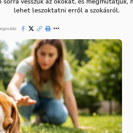
 sorra vesszük az okokat, és megmutatjuk, 
lehet leszoktatni erről a szokásról.
egosztás