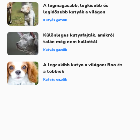
A legmagasabb, legkisebb és
legidősebb kutyák a világon
Kutyás gazdik
Különleges kutyafajták, amikről
talán még nem hallottál
Kutyás gazdik
A legcukibb kutya a világon: Boo és
a többiek
Kutyás gazdik