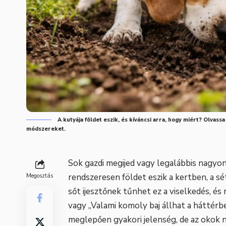
A kutyája földet eszik, és kíváncsi arra, hogy miért? Olvass
módszereket.
Sok gazdi megijed vagy legalábbis nagyon 
rendszeresen földet eszik a kertben, a sé
Megosztás
sőt ijesztőnek tűnhet ez a viselkedés, és
vagy „Valami komoly baj állhat a háttérb
meglepően gyakori jelenség, de az okok