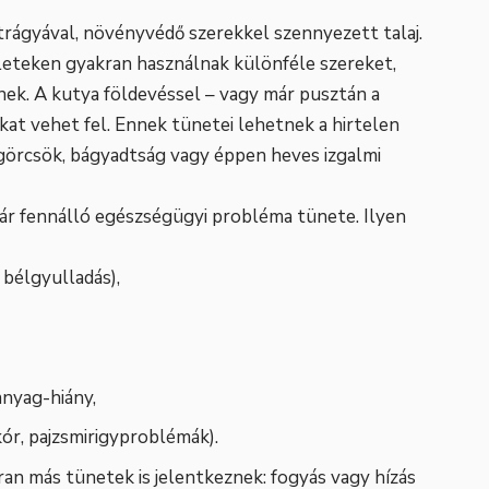
trágyával, növényvédő szerekkel szennyezett talaj.
leteken gyakran használnak különféle szereket,
nek. A kutya földevéssel – vagy már pusztán a
at vehet fel. Ennek tünetei lehetnek a hirtelen
 görcsök, bágyadtság vagy éppen heves izgalmi
már fennálló egészségügyi probléma tünete. Ilyen
 bélgyulladás),
anyag-hiány,
ór, pajzsmirigyproblémák).
an más tünetek is jelentkeznek: fogyás vagy hízás