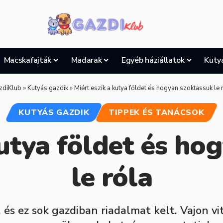
Macskafajták
Madarak
Egyéb háziállatok
Kuty
zdiKlub
»
Kutyás gazdik
»
Miért eszik a kutya földet és hogyan szoktassuk le 
KUTYÁS GAZDIK
TIPPEK ÉS TANÁCSOK
kutya földet és ho
le róla
k, és ez sok gazdiban riadalmat kelt. Vajon