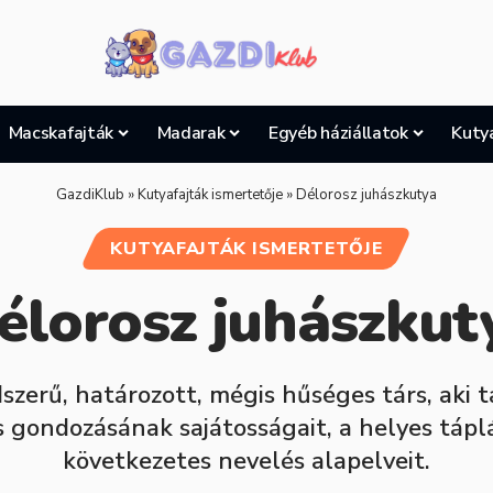
Macskafajták
Madarak
Egyéb háziállatok
Kuty
GazdiKlub
»
Kutyafajták ismertetője
»
Délorosz juhászkutya
KUTYAFAJTÁK ISMERTETŐJE
élorosz juhászkut
szerű, határozott, mégis hűséges társ, aki 
 gondozásának sajátosságait, a helyes táplá
következetes nevelés alapelveit.