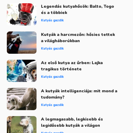
Legendás kutyahősök: Balto, Togo
és a többiek
Kutyás gazdik
Kutyák a harcmezőn: hősies tettek
a világháborúkban
Kutyás gazdik
Az első kutya az űrben: Lajka
tragikus története
Kutyás gazdik
A kutyák intelligenciája: mit mond a
tudomány?
Kutyás gazdik
A legmagasabb, legkisebb és
legidősebb kutyák a világon