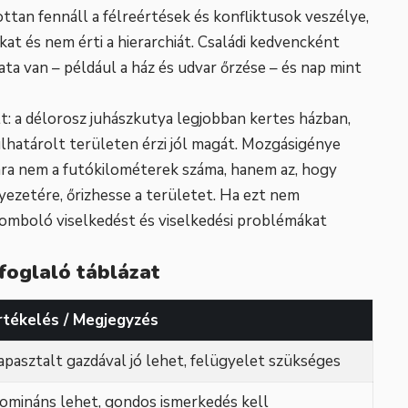
tan fennáll a félreértések és konfliktusok veszélye,
t és nem érti a hierarchiát. Családi kedvencként
ata van – például a ház és udvar őrzése – és nap mint
lt: a délorosz juhászkutya legjobban kertes házban,
ülhatárolt területen érzi jól magát. Mozgásigénye
ra nem a futókilométerek száma, hanem az, hogy
nyezetére, őrizhesse a területet. Ha ezt nem
 romboló viselkedést és viselkedési problémákat
foglaló táblázat
rtékelés / Megjegyzés
apasztalt gazdával jó lehet, felügyelet szükséges
omináns lehet, gondos ismerkedés kell