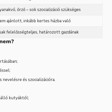
yanakvó, őrző – sok szocializáció szükséges
em ajánlott, inkább kertes házba való
sak felelősségteljes, határozott gazdának
k nem?
artásában;
éssel;
 nevelésre és szocializációra.
nálló kutyáktól;