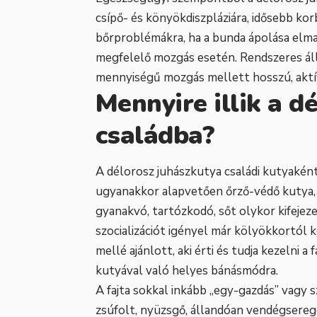
csípő- és könyökdiszpláziára, idősebb kor
bőrproblémákra, ha a bunda ápolása elmar
megfelelő mozgás esetén. Rendszeres áll
mennyiségű mozgás mellett hosszú, aktív
Mennyire illik a d
családba?
A délorosz juhászkutya családi kutyaként
ugyanakkor alapvetően őrző-védő kutya,
gyanakvó, tartózkodó, sőt olykor kifejez
szocializációt igényel már kölyökkortól 
mellé ajánlott, aki érti és tudja kezelni a
kutyával való helyes bánásmódra.
A fajta sokkal inkább „egy-gazdás” vagy 
zsúfolt, nyüzsgő, állandóan vendégsereg