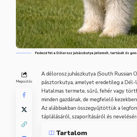
Fedezd fel a Délorosz juhászkutya jellemét, tartását és gon
A délorosz juhászkutya (South Russian 
pásztorkutya, amelyet eredetileg a Dél-U
Megosztás
Hatalmas termete, sűrű, fehér vagy tört
minden gazdának, de megfelelő kezekben 
Az alábbiakban összegyűjtöttük a legfont
táplálásáról, szaporításáról és nevelésér
Tartalom