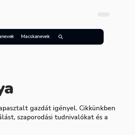
anevek
Macskanevek
ya
tapasztalt gazdát igényel. Cikkünkben
lást, szaporodási tudnivalókat és a