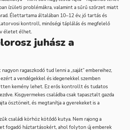
ban ízületi problémákra, valamint a sűrű szőrzet miatt
ad. Élettartama általában 10–12 év, jó tartás és
atorvosi kontroll, minőségi táplálás és megfelelő
 életet élhet.
élorosz juhász a
 nagyon ragaszkodó tud lenni a „saját” embereihez,
 ezért a vendégekkel és idegenekkel szemben
etten kemény lehet. Ez erős kontrollt és tudatos
kezdve. Kisgyermekes családba csak tapasztalt gazda
 fajta ösztöneit, és megtanítja a gyerekeket is a
szűk családi körhöz kötődő kutya. Nem rajong a
et fogadó háztartásokért, ahol folyton új emberek