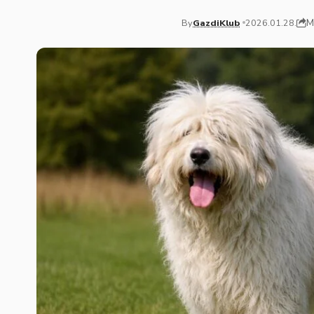
M
By
GazdiKlub
2026.01.28.