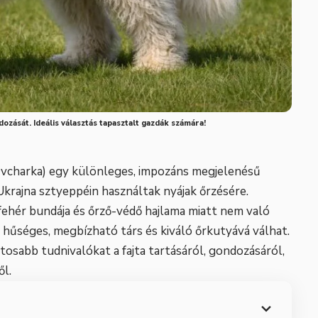
dozását. Ideális választás tapasztalt gazdák számára!
Ovcharka) egy különleges, impozáns megjelenésű
krajna sztyeppéin használtak nyájak őrzésére.
fehér bundája és őrző-védő hajlama miatt nem való
hűséges, megbízható társ és kiváló őrkutyává válhat.
osabb tudnivalókat a fajta tartásáról, gondozásáról,
ől.