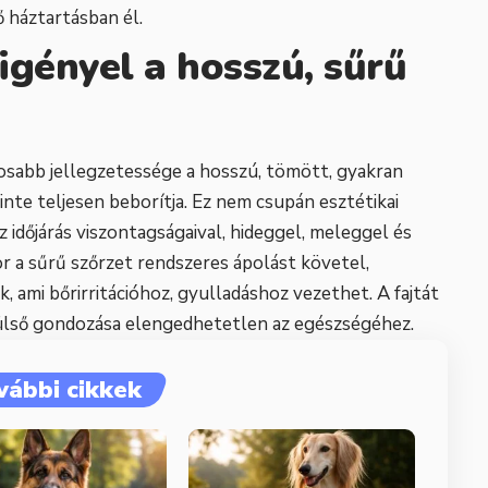
 háztartásban él.
igényel a hosszú, sűrű
osabb jellegzetessége a hosszú, tömött, gyakran
inte teljesen beborítja. Ez nem csupán esztétikai
 időjárás viszontagságaival, hideggel, meleggel és
 a sűrű szőrzet rendszeres ápolást követel,
, ami bőrirritációhoz, gyulladáshoz vezethet. A fajtát
 külső gondozása elengedhetetlen az egészségéhez.
vábbi cikkek