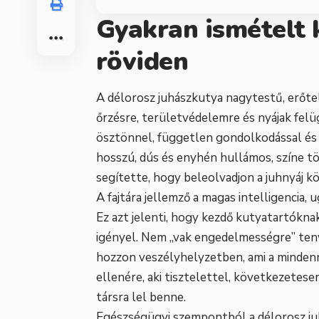
Gyakran ismételt 
röviden
A délorosz juhászkutya nagytestű, erőtel
őrzésre, területvédelemre és nyájak fel
ösztönnel, független gondolkodással és 
hosszú, dús és enyhén hullámos, színe tö
segítette, hogy beleolvadjon a juhnyáj k
A fajtára jellemző a magas intelligencia,
Ez azt jelenti, hogy kezdő kutyatartókna
igényel. Nem „vak engedelmességre” ten
hozzon veszélyhelyzetben, ami a minden
ellenére, aki tisztelettel, következetes
társra lel benne.
Egészségügyi szempontból a délorosz juh