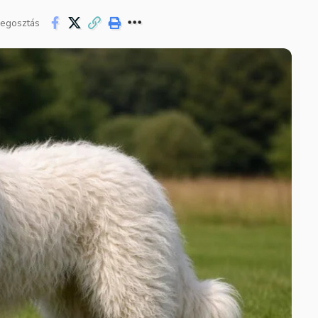
egosztás