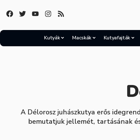
Kutyák
Macskák
Kutyafajták
D
A Délorosz juhászkutya erős idegrend
bemutatjuk jellemét, tartásának és