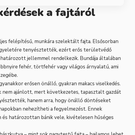
kérdések a fajtáról
jes felépítésű, munkára szelektált fajta. Elsősorban
ügyeletére tenyésztették, ezért erős területvédő
határozott jellemmel rendelkezik. Bundája általában
bbnyire fehér, törtfehér vagy világos árnyalatú, ami
özegébe.
 ugyanakkor erősen önálló, gyakran makacs viselkedés.
k nem ajánlott, mert következetes, tapasztalt gazdát
yésztették, hanem arra, hogy önálló döntéseket
napokban nehezítheti a fegyelmezést. Ennek
en és határozottan bánik vele, kivételesen hűséges
ászkutya – mint sok nagytestű fajta – hajlamos lehet