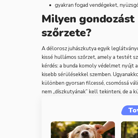
gyakran fogad vendégeket, nyüzsgő
Milyen gondozást 
szőrzete?
A délorosz juhászkutya egyik leglátvány
kissé hullámos szőrzet, amely a testét sz
kérdés: a bunda komoly védelmet nyújt az
kisebb sérülésekkel szemben. Ugyanakkor
különben gyorsan filcessé, csomóssá válik
nem „díszkutyának” kell tekinteni, de a
To