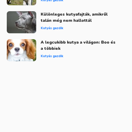
Kutyás gazdik
Különleges kutyafajták, amikről
talán még nem hallottál
Kutyás gazdik
A legcukibb kutya a világon: Boo és
a többiek
Kutyás gazdik