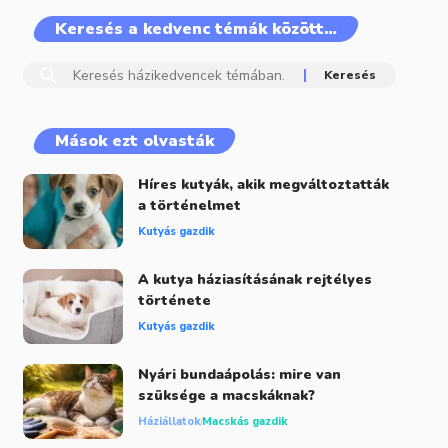
Keresés a kedvenc témák között…
Mások ezt olvasták
Híres kutyák, akik megváltoztatták
a történelmet
Kutyás gazdik
A kutya háziasításának rejtélyes
története
Kutyás gazdik
Nyári bundaápolás: mire van
szüksége a macskáknak?
Háziállatok
Macskás gazdik