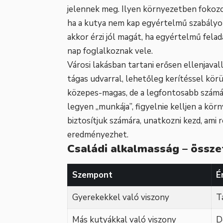
jelennek meg. Ilyen környezetben fokozot
ha a kutya nem kap egyértelmű szabályoka
akkor érzi jól magát, ha egyértelmű felad
nap foglalkoznak vele.
Városi lakásban tartani erősen ellenjaval
tágas udvarral, lehetőleg kerítéssel kör
közepes-magas, de a legfontosabb számá
legyen „munkája”, figyelnie kelljen a kör
biztosítjuk számára, unatkozni kezd, ami
eredményezhet.
Családi alkalmasság – össze
Szempont
É
Gyerekekkel való viszony
T
Más kutyákkal való viszony
D