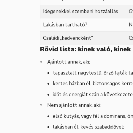
Idegenekkel szembeni hozzáállás
G
Lakásban tartható?
N
Családi „kedvencként”
C
Rövid lista: kinek való, kine
Ajánlott annak, aki:
tapasztalt nagytestű, őrző fajták t
kertes házban él, biztonságos kerít
időt és energiát szán a következetes
Nem ajánlott annak, aki:
első kutyás, vagy fél a domináns, ö
lakásban él, kevés szabadidővel;