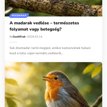
MADARAK
A madarak vedlése – természetes
folyamat vagy betegség?
By
GazdiKlub
2026.03.14.
Sok díszmadár-tartó megijed, amikor kedvencének hullani
kezd a tolla: vajon normális vedlésről…