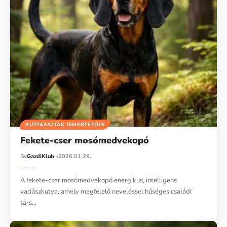
KUTYAFAJTÁK ISMERTETŐJE
Fekete-cser mosómedvekopó
By
GazdiKlub
2026.01.29.
A fekete-cser mosómedvekopó energikus, intelligens
vadászkutya, amely megfelelő neveléssel hűséges családi
társ…