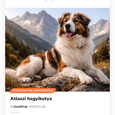
KUTYAFAJTÁK ISMERTETŐJE
Atlaszi hegyikutya
By
GazdiKlub
2026.01.28.