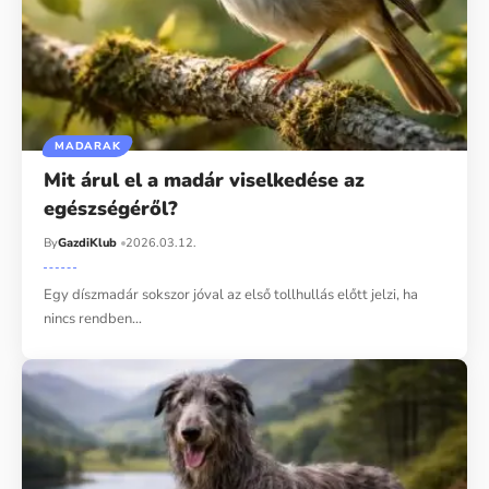
MADARAK
Mit árul el a madár viselkedése az
egészségéről?
By
GazdiKlub
2026.03.12.
Egy díszmadár sokszor jóval az első tollhullás előtt jelzi, ha
nincs rendben…