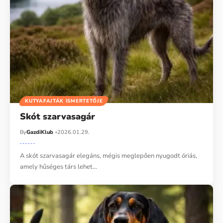
KUTYAFAJTÁK ISMERTETŐJE
Skót szarvasagár
By
GazdiKlub
2026.01.29.
A skót szarvasagár elegáns, mégis meglepően nyugodt óriás,
amely hűséges társ lehet…