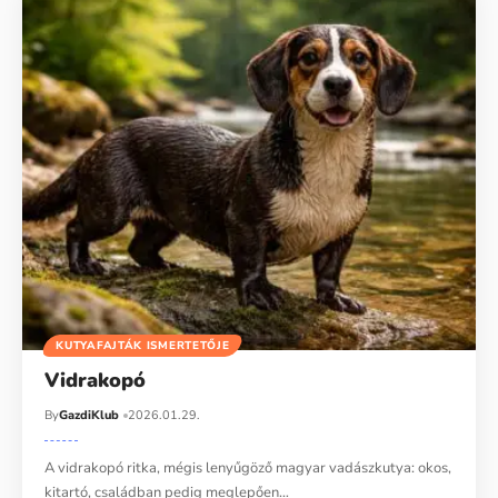
KUTYAFAJTÁK ISMERTETŐJE
Vidrakopó
By
GazdiKlub
2026.01.29.
A vidrakopó ritka, mégis lenyűgöző magyar vadászkutya: okos,
kitartó, családban pedig meglepően…