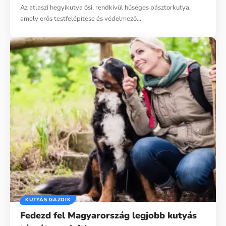
Az atlaszi hegyikutya ősi, rendkívül hűséges pásztorkutya,
amely erős testfelépítése és védelmező…
KUTYÁS GAZDIK
Fedezd fel Magyarország legjobb kutyás