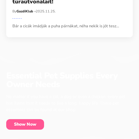
túraútvonalait!
By
GazdiKlub
2025.11.25.
Bár a cicák imádják a puha párnákat, néha nekik is jót tesz…
Essential Pet Supplies Every
Owner Needs
No matter if you have a cat, a dog or even a chicken, every pet
has items that it needs to live a long, happy life. These pet
essentials can be found at our shop.
Show Now