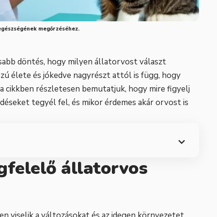
d egészségének megőrzéséhez.
sabb döntés, hogy milyen állatorvost választ
ú élete és jókedve nagyrészt attól is függ, hogy
 cikkben részletesen bemutatjuk, hogy mire figyelj
déseket tegyél fel, és mikor érdemes akár orvost is
gfelelő állatorvos
en viselik a változásokat és az idegen környezetet,