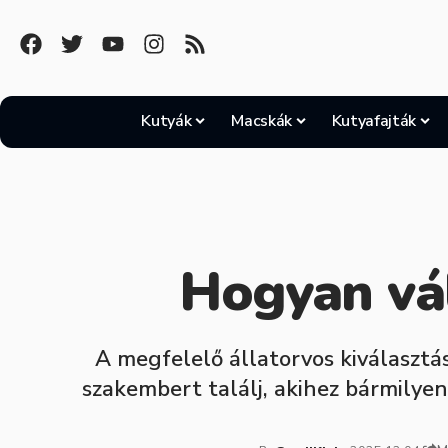
Kutyák
Macskák
Kutyafajták
Hogyan vál
A megfelelő állatorvos kiválasztá
szakembert találj, akihez bármilye