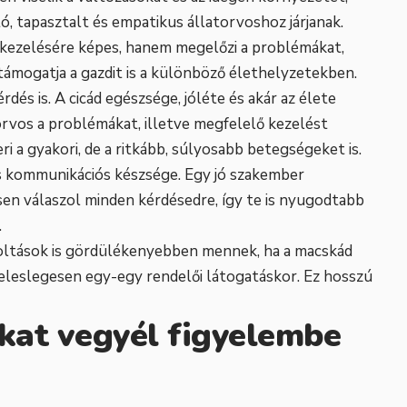
, tapasztalt és empatikus állatorvoshoz járjanak.
 kezelésére képes, hanem megelőzi a problémákat,
 támogatja a gazdit is a különböző élethelyzetekben.
dés is. A cicád egészsége, jóléte és akár az élete
orvos a problémákat, illetve megfelelő kezelést
ri a gyakori, de a ritkább, súlyosabb betegségeket is.
 kommunikációs készsége. Egy jó szakember
sen válaszol minden kérdésedre, így te is nyugodtabb
.
 oltások is gördülékenyebben mennek, ha a macskád
feleslegesen egy-egy rendelői látogatáskor. Ez hosszú
kat vegyél figyelembe