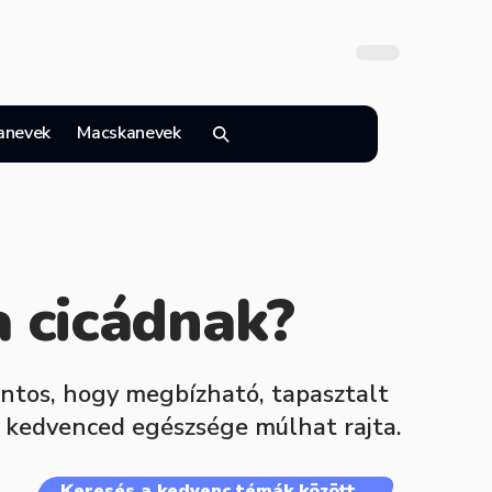
anevek
Macskanevek
a cicádnak?
ontos, hogy megbízható, tapasztalt
n kedvenced egészsége múlhat rajta.
Keresés a kedvenc témák között…