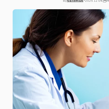
M
By
GazdiKlub
2025.12.04.