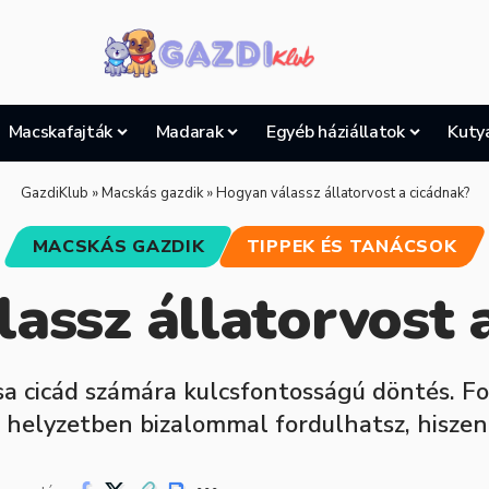
Macskafajták
Madarak
Egyéb háziállatok
Kuty
GazdiKlub
»
Macskás gazdik
»
Hogyan válassz állatorvost a cicádnak?
MACSKÁS GAZDIK
TIPPEK ÉS TANÁCSOK
assz állatorvost 
sa cicád számára kulcsfontosságú döntés. F
n helyzetben bizalommal fordulhatsz, hisze