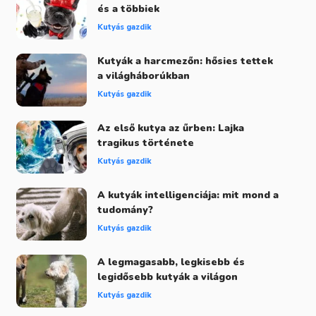
és a többiek
Kutyás gazdik
Kutyák a harcmezőn: hősies tettek
a világháborúkban
Kutyás gazdik
Az első kutya az űrben: Lajka
tragikus története
Kutyás gazdik
A kutyák intelligenciája: mit mond a
tudomány?
Kutyás gazdik
A legmagasabb, legkisebb és
legidősebb kutyák a világon
Kutyás gazdik