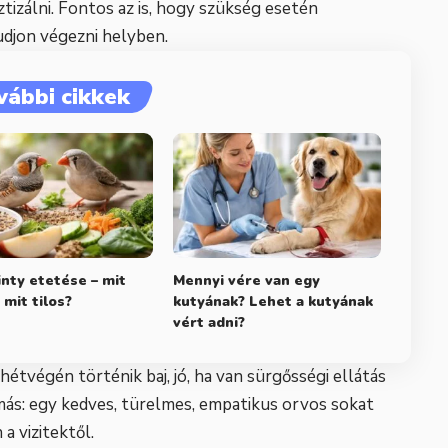
izálni. Fontos az is, hogy szükség esetén
udjon végezni helyben.
vábbi cikkek
nty etetése – mit
Mennyi vére van egy
 mit tilos?
kutyának? Lehet a kutyának
vért adni?
hétvégén történik baj, jó, ha van sürgősségi ellátás
ás: egy kedves, türelmes, empatikus orvos sokat
a vizitektől.