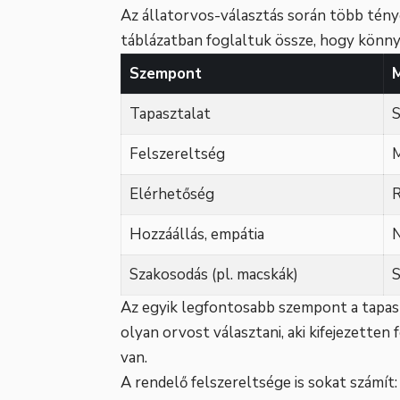
Az állatorvos-választás során több ténye
táblázatban foglaltuk össze, hogy könny
Szempont
M
Tapasztalat
S
Felszereltség
M
Elérhetőség
R
Hozzáállás, empátia
N
Szakosodás (pl. macskák)
S
Az egyik legfontosabb szempont a tapasz
olyan orvost választani, aki kifejezetten
van.
A rendelő felszereltsége is sokat számít