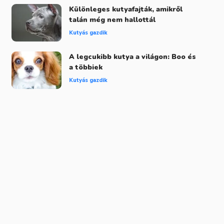
Különleges kutyafajták, amikről
talán még nem hallottál
Kutyás gazdik
A legcukibb kutya a világon: Boo és
a többiek
Kutyás gazdik