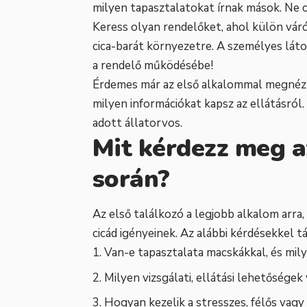
milyen tapasztalatokat írnak mások. Ne c
Keress olyan rendelőket, ahol külön vár
cica-barát környezetre. A személyes látog
a rendelő működésébe!
Érdemes már az első alkalommal megnézni
milyen információkat kapsz az ellátásról
adott állatorvos.
Mit kérdezz meg a
során?
Az első találkozó a legjobb alkalom arra
cicád igényeinek. Az alábbi kérdésekkel t
Van-e tapasztalata macskákkal, és mily
Milyen vizsgálati, ellátási lehetősége
Hogyan kezelik a stresszes, félős vagy 