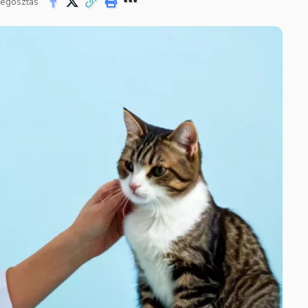
egosztás