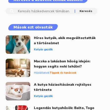
Mások ezt olvasták
Híres kutyák, akik megváltoztatták
a történelmet
Kutyás gazdik
Macska a lakásban hőség idején:
hogyan segíts neki lehűlni?
Háziállatok
Tippek és tanácsok
A kutya háziasításának rejtélyes
története
Kutyás gazdik
Legendás kutyahősök: Balto, Togo