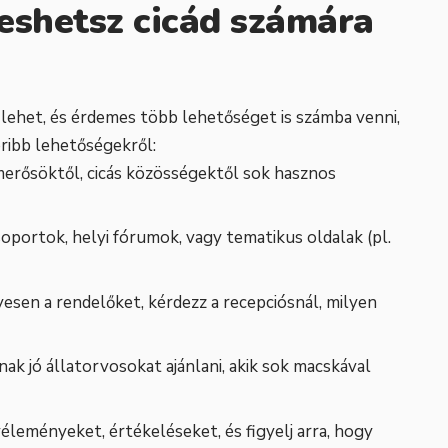
eshetsz cicád számára
 lehet, és érdemes több lehetőséget is számba venni,
oribb lehetőségekről:
smerősöktől, cicás közösségektől sok hasznos
oportok, helyi fórumok, vagy tematikus oldalak (pl.
esen a rendelőket, kérdezz a recepciósnál, milyen
nak jó állatorvosokat ajánlani, akik sok macskával
véleményeket, értékeléseket, és figyelj arra, hogy