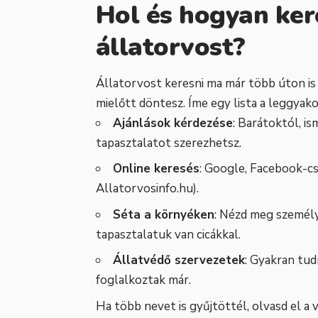
Hol és hogyan ker
állatorvost?
Állatorvost keresni ma már több úton is
mielőtt döntesz. Íme egy lista a leggyak
Ajánlások kérdezése
: Barátoktól, i
tapasztalatot szerezhetsz.
Online keresés
: Google, Facebook-cs
Allatorvosinfo.hu).
Séta a környéken
: Nézd meg személy
tapasztalatuk van cicákkal.
Állatvédő szervezetek
: Gyakran tud
foglalkoztak már.
Ha több nevet is gyűjtöttél, olvasd el a 