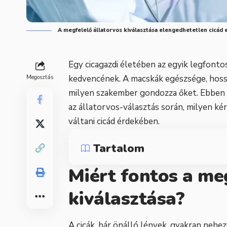
A megfelelő állatorvos kiválasztása elengedhetetlen cicá
Egy cicagazdi életében az egyik legfonto
kedvencének. A macskák egészsége, hossz
Megosztás
milyen szakember gondozza őket. Ebben a
az állatorvos-választás során, milyen kér
váltani cicád érdekében.
Tartalom
Miért fontos a me
kiválasztása?
A cicák, bár önálló lények, gyakran nehez