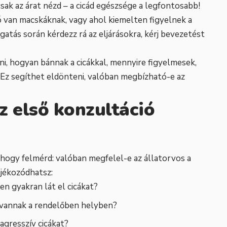
sak az árat nézd – a cicád egészsége a legfontosabb!
ó van macskáknak, vagy ahol kiemelten figyelnek a
atás során kérdezz rá az eljárásokra, kérj bevezetést
, hogyan bánnak a cicákkal, mennyire figyelmesek,
. Ez segíthet eldönteni, valóban megbízható-e az
z első konzultáció
, hogy felmérd: valóban megfelel-e az állatorvos a
ájékozódhatsz:
en gyakran lát el cicákat?
k vannak a rendelőben helyben?
agresszív cicákat?