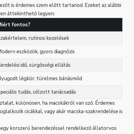
zőt is érdemes szem előtt tartanod. Ezeket az alábbi
en áttekinthető legyen:
iért fontos?
zakértelem, rutinos kezelések
odern eszközök, gyors diagnózis
endelési idő, sürgősségi ellátás
yugodt légkör, türelmes bánásmód
peciális tudás, célzott tanácsadás
talat, különösen, ha macskákról van szó. Érdemes
 foglalkozik cicákkal, vagy akár macska-szakrendelése is
: egy korszerű berendezéssel rendelkező állatorvos