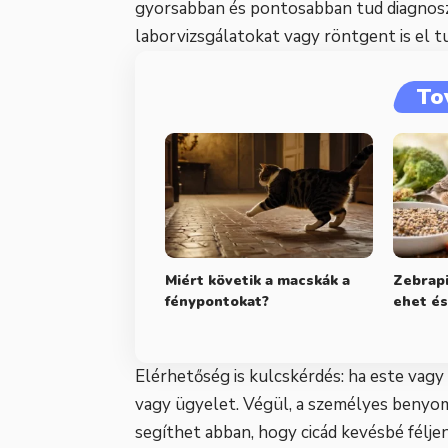
gyorsabban és pontosabban tud diagnoszt
laborvizsgálatokat vagy röntgent is el t
To
Miért követik a macskák a
Zebrapi
fénypontokat?
ehet és
Elérhetőség is kulcskérdés: ha este vagy 
vagy ügyelet. Végül, a személyes benyom
segíthet abban, hogy cicád kevésbé féljen 