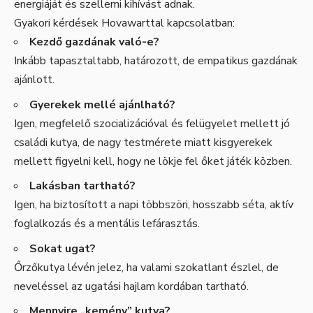
energiáját és szellemi kihívást adnak.
Gyakori kérdések Hovawarttal kapcsolatban:
Kezdő gazdának való-e?
Inkább tapasztaltabb, határozott, de empatikus gazdának
ajánlott.
Gyerekek mellé ajánlható?
Igen, megfelelő szocializációval és felügyelet mellett jó
családi kutya, de nagy testmérete miatt kisgyerekek
mellett figyelni kell, hogy ne lökje fel őket játék közben.
Lakásban tartható?
Igen, ha biztosított a napi többszöri, hosszabb séta, aktív
foglalkozás és a mentális lefárasztás.
Sokat ugat?
Őrzőkutya lévén jelez, ha valami szokatlant észlel, de
neveléssel az ugatási hajlam kordában tartható.
Mennyire „kemény” kutya?