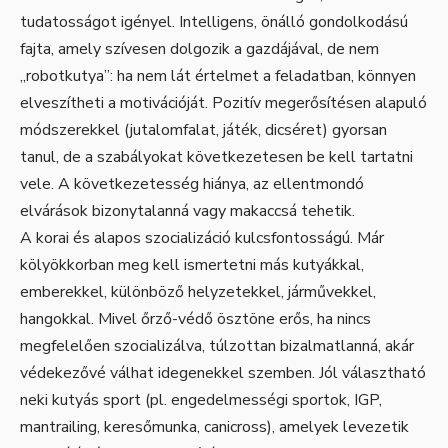
tudatosságot igényel. Intelligens, önálló gondolkodású
fajta, amely szívesen dolgozik a gazdájával, de nem
„robotkutya”: ha nem lát értelmet a feladatban, könnyen
elveszítheti a motivációját. Pozitív megerősítésen alapuló
módszerekkel (jutalomfalat, játék, dicséret) gyorsan
tanul, de a szabályokat következetesen be kell tartatni
vele. A következetesség hiánya, az ellentmondó
elvárások bizonytalanná vagy makaccsá tehetik.
A korai és alapos szocializáció kulcsfontosságú. Már
kölyökkorban meg kell ismertetni más kutyákkal,
emberekkel, különböző helyzetekkel, járművekkel,
hangokkal. Mivel őrző-védő ösztöne erős, ha nincs
megfelelően szocializálva, túlzottan bizalmatlanná, akár
védekezővé válhat idegenekkel szemben. Jól választható
neki kutyás sport (pl. engedelmességi sportok, IGP,
mantrailing, keresőmunka, canicross), amelyek levezetik