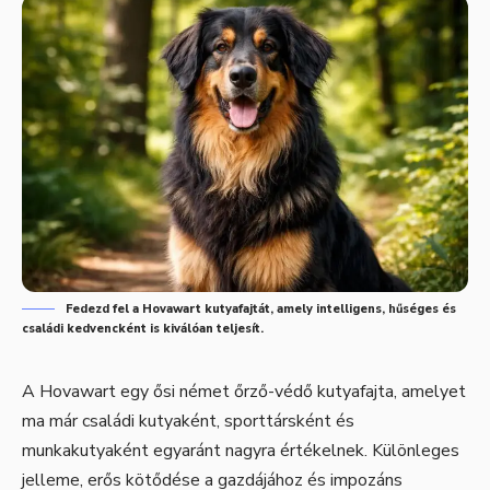
Fedezd fel a Hovawart kutyafajtát, amely intelligens, hűséges és
családi kedvencként is kiválóan teljesít.
A Hovawart egy ősi német őrző-védő kutyafajta, amelyet
ma már családi kutyaként, sporttársként és
munkakutyaként egyaránt nagyra értékelnek. Különleges
jelleme, erős kötődése a gazdájához és impozáns