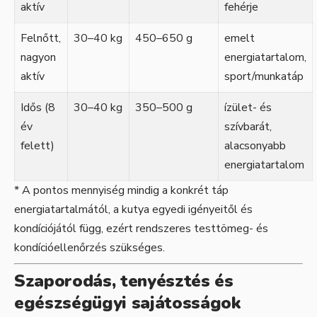
aktív
fehérje
Felnőtt,
30–40 kg
450–650 g
emelt
nagyon
energiatartalom,
aktív
sport/munkatáp
Idős (8
30–40 kg
350–500 g
ízület- és
év
szívbarát,
felett)
alacsonyabb
energiatartalom
* A pontos mennyiség mindig a konkrét táp
energiatartalmától, a kutya egyedi igényeitől és
kondíciójától függ, ezért rendszeres testtömeg- és
kondícióellenőrzés szükséges.
Szaporodás, tenyésztés és
egészségügyi sajátosságok