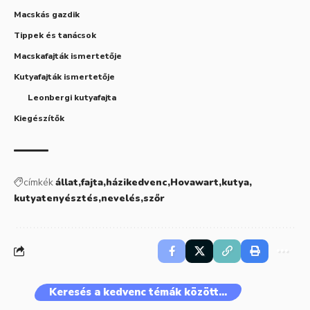
Macskás gazdik
Tippek és tanácsok
Macskafajták ismertetője
Kutyafajták ismertetője
Leonbergi kutyafajta
Kiegészítők
címkék
állat
fajta
házikedvenc
Hovawart
kutya
kutyatenyésztés
nevelés
szőr
Keresés a kedvenc témák között…