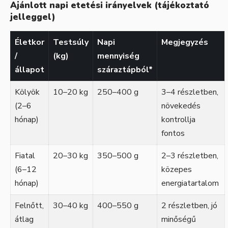
Ajánlott napi etetési irányelvek (tájékoztató
jelleggel)
Életkor
Testsúly
Napi
Megjegyzés
/
(kg)
mennyiség
állapot
száraztápból*
Kölyök
10–20 kg
250–400 g
3–4 részletben,
(2–6
növekedés
hónap)
kontrollja
fontos
Fiatal
20–30 kg
350–500 g
2–3 részletben,
(6–12
közepes
hónap)
energiatartalom
Felnőtt,
30–40 kg
400–550 g
2 részletben, jó
átlag
minőségű