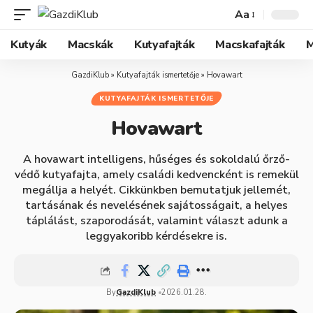
Aa
Kutyák
Macskák
Kutyafajták
Macskafajták
M
GazdiKlub
»
Kutyafajták ismertetője
»
Hovawart
KUTYAFAJTÁK ISMERTETŐJE
Hovawart
A hovawart intelligens, hűséges és sokoldalú őrző-
védő kutyafajta, amely családi kedvencként is remekül
megállja a helyét. Cikkünkben bemutatjuk jellemét,
tartásának és nevelésének sajátosságait, a helyes
táplálást, szaporodását, valamint választ adunk a
leggyakoribb kérdésekre is.
By
GazdiKlub
2026.01.28.