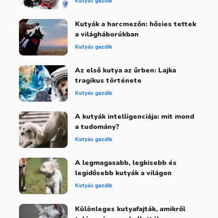
Kutyás gazdik
Kutyák a harcmezőn: hősies tettek
a világháborúkban
Kutyás gazdik
Az első kutya az űrben: Lajka
tragikus története
Kutyás gazdik
A kutyák intelligenciája: mit mond
a tudomány?
Kutyás gazdik
A legmagasabb, legkisebb és
legidősebb kutyák a világon
Kutyás gazdik
Különleges kutyafajták, amikről