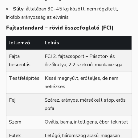
Súly:
általában 30–45 kg között, nem rögzített,
inkább arányosság az elvárás
Fajtastandard – rövid összefoglaló (FCI)
Jellemző
Leírás
Fajta
FCI 2. fajtacsoport – Pásztor- és
besorolás
őrzőkutya, 2.2 szekció, munkavizsga
Testfelépítés
Kissé megnyúlt, erőteljes, de nem
nehézkes
Fej
Száraz, arányos, mérsékelt stop, erős
pofa
Szem
Ovális, barna, intelligens, éber tekintet
Fülek
Lelógó, háromszög alakú, magasan