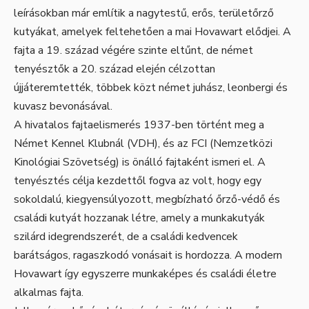
leírásokban már említik a nagytestű, erős, területőrző
kutyákat, amelyek feltehetően a mai Hovawart elődjei. A
fajta a 19. század végére szinte eltűnt, de német
tenyésztők a 20. század elején célzottan
újjáteremtették, többek közt német juhász, leonbergi és
kuvasz bevonásával.
A hivatalos fajtaelismerés 1937-ben történt meg a
Német Kennel Klubnál (VDH), és az FCI (Nemzetközi
Kinológiai Szövetség) is önálló fajtaként ismeri el. A
tenyésztés célja kezdettől fogva az volt, hogy egy
sokoldalú, kiegyensúlyozott, megbízható őrző-védő és
családi kutyát hozzanak létre, amely a munkakutyák
szilárd idegrendszerét, de a családi kedvencek
barátságos, ragaszkodó vonásait is hordozza. A modern
Hovawart így egyszerre munkaképes és családi életre
alkalmas fajta.