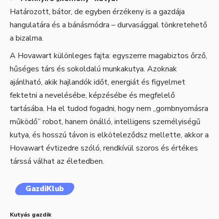
Határozott, bátor, de egyben érzékeny is a gazdája
hangulatára és a bánásmódra – durvasággal tönkretehető
a bizalma.
A Hovawart különleges fajta: egyszerre magabiztos őrző,
hűséges társ és sokoldalú munkakutya. Azoknak
ajánlható, akik hajlandók időt, energiát és figyelmet
fektetni a nevelésébe, képzésébe és megfelelő
tartásába. Ha el tudod fogadni, hogy nem „gombnyomásra
működő” robot, hanem önálló, intelligens személyiségű
kutya, és hosszú távon is elköteleződsz mellette, akkor a
Hovawart évtizedre szóló, rendkívül szoros és értékes
társsá válhat az életedben.
GazdiKlub
Kutyás gazdik