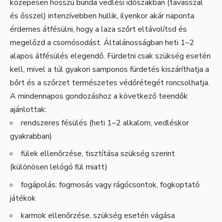
közepesen hosszú bunda vedlési időszakban (tavasszal
és ősszel) intenzívebben hullik, ilyenkor akár naponta
érdemes átfésülni, hogy a laza szőrt eltávolítsd és
megelőzd a csomósodást. Általánosságban heti 1–2
alapos átfésülés elegendő. Fürdetni csak szükség esetén
kell, mivel a túl gyakori samponos fürdetés kiszáríthatja a
bőrt és a szőrzet természetes védőrétegét roncsolhatja.
A mindennapos gondozáshoz a következő teendők
ajánlottak:
rendszeres fésülés (heti 1–2 alkalom, vedléskor
gyakrabban)
fülek ellenőrzése, tisztítása szükség szerint
(különösen lelógó fül miatt)
fogápolás: fogmosás vagy rágócsontok, fogkoptató
játékok
karmok ellenőrzése, szükség esetén vágása