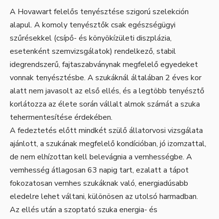
A Hovawart felelős tenyésztése szigorú szelekción
alapul. A komoly tenyésztők csak egészségügyi
szűrésekkel (csípő- és könyökízületi diszplázia,
esetenként szemvizsgálatok) rendelkező, stabil
idegrendszerű, fajtaszabványnak megfelelő egyedeket
vonnak tenyésztésbe. A szukáknál általában 2 éves kor
alatt nem javasolt az első ellés, és a legtöbb tenyésztő
korlátozza az élete során vállalt almok számát a szuka
tehermentesítése érdekében.
A fedeztetés előtt mindkét szülő állatorvosi vizsgálata
ajánlott, a szukának megfelelő kondícióban, jó izomzattal,
de nem elhízottan kell belevágnia a vemhességbe. A
vemhesség átlagosan 63 napig tart, ezalatt a tápot
fokozatosan vemhes szukáknak való, energiadúsabb
eledelre lehet váltani, különösen az utolsó harmadban.
Az ellés után a szoptató szuka energia- és