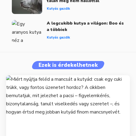
talán még nem hallottál
Kutyás gazdik
A legcukibb kutya a világon: Boo és
a többiek
Kutyás gazdik
Ezek is érdekelhetnek