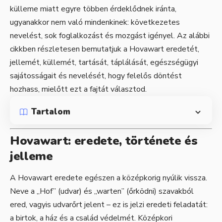
külleme miatt egyre többen érdeklődnek iránta,
ugyanakkor nem való mindenkinek: következetes
nevelést, sok foglalkozást és mozgást igényel. Az alábbi
cikkben részletesen bemutatjuk a Hovawart eredetét,
jellemét, küllemét, tartását, táplálását, egészségügyi
sajátosságait és nevelését, hogy felelős döntést
hozhass, mielőtt ezt a fajtát választod.
Tartalom
Hovawart: eredete, története és
jelleme
A Hovawart eredete egészen a középkorig nyúlik vissza.
Neve a „Hof” (udvar) és „warten” (őrködni) szavakból
ered, vagyis udvarőrt jelent – ez is jelzi eredeti feladatát:
a birtok, a ház és a család védelmét. Középkori