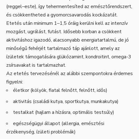
(reggel–este), így tehermentesíted az emésztőrendszert,
és csökkentheted a gyomorcsavarodás kockázatát.
Etetés után minimum 1–1,5 óráig kerülni kell az intenzív
mozgást, ugrálást, futást. Idősebb korban a csökkent
aktivitáshoz igazodó, alacsonyabb energiatartalmú, de jó
minőségű fehérjét tartalmazó táp ajánlott, amely az
ízületek támogatására glükózamint, kondroitint, omega-3
zsírsavakat is tartalmazhat.
Az etetés tervezésénél az alábbi szempontokra érdemes
figyelni:
életkor (kölyök, fiatal felnőtt, felnőtt, idős)
aktivitás (családi kutya, sportkutya, munkakutya)
testalkat (hajlam a hízásra, optimális testsúly)
egészségügyi állapot (allergia, emésztési
érzékenység, ízületi problémák)