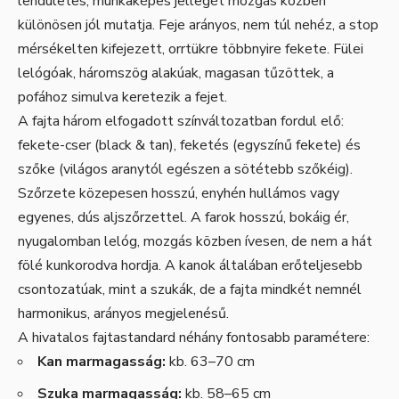
lendületes, munkaképes jellegét mozgás közben
különösen jól mutatja. Feje arányos, nem túl nehéz, a stop
mérsékelten kifejezett, orrtükre többnyire fekete. Fülei
lelógóak, háromszög alakúak, magasan tűzöttek, a
pofához simulva keretezik a fejet.
A fajta három elfogadott színváltozatban fordul elő:
fekete-cser (black & tan), feketés (egyszínű fekete) és
szőke (világos aranytól egészen a sötétebb szőkéig).
Szőrzete közepesen hosszú, enyhén hullámos vagy
egyenes, dús aljszőrzettel. A farok hosszú, bokáig ér,
nyugalomban lelóg, mozgás közben ívesen, de nem a hát
fölé kunkorodva hordja. A kanok általában erőteljesebb
csontozatúak, mint a szukák, de a fajta mindkét nemnél
harmonikus, arányos megjelenésű.
A hivatalos fajtastandard néhány fontosabb paramétere:
Kan marmagasság:
kb. 63–70 cm
Szuka marmagasság:
kb. 58–65 cm