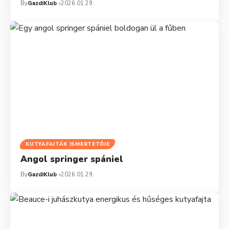
By
GazdiKlub
2026.01.29.
KUTYAFAJTÁK ISMERTETŐJE
Angol springer spániel
By
GazdiKlub
2026.01.29.