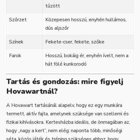
tűzött
Szőrzet
Közepesen hosszú, enyhén hullámos,
dús aljszőr
Színek
Fekete-cser, fekete, szőke
Farok
Hosszú, bokáig ér, enyhén ívelt, nem a
hát fölé kunkorodó
Tartás és gondozás: mire figyelj
Hovawartnál?
A Hovawart tartásánál alapelv, hogy ez egy munkára
termett, aktív fajta, amelynek szüksége van szellemi és
fizikai kihívásokra. Kertesházba ideális, de önmagában az,
hogy „nagy a kert”, nem elég: naponta több, minőségi
séta, közös játék és tréning szükséges ahhoz, hogy