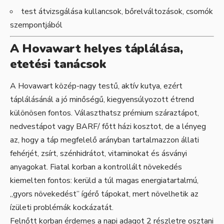
test átvizsgálása kullancsok, bőrelváltozások, csomók
szempontjából
A Hovawart helyes táplálása,
etetési tanácsok
A Hovawart közép-nagy testű, aktív kutya, ezért
táplálásánál a jó minőségű, kiegyensúlyozott étrend
különösen fontos. Választhatsz prémium száraztápot,
nedvestápot vagy BARF/ főtt házi kosztot, de a lényeg
az, hogy a táp megfelelő arányban tartalmazzon állati
fehérjét, zsírt, szénhidrátot, vitaminokat és ásványi
anyagokat. Fiatal korban a kontrollált növekedés
kiemelten fontos: kerüld a túl magas energiatartalmú,
„gyors növekedést” ígérő tápokat, mert növelhetik az
ízületi problémák kockázatát.
Felnőtt korban érdemes a napi adagot 2 részletre osztani