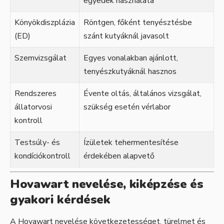
egyedek használata
Könyökdiszplázia
Röntgen, főként tenyésztésbe
(ED)
szánt kutyáknál javasolt
Szemvizsgálat
Egyes vonalakban ajánlott,
tenyészkutyáknál hasznos
Rendszeres
Évente oltás, általános vizsgálat,
állatorvosi
szükség esetén vérlabor
kontroll
Testsúly- és
Ízületek tehermentesítése
kondíciókontroll
érdekében alapvető
Hovawart nevelése, kiképzése és
gyakori kérdések
A Hovawart nevelése következetességet, türelmet és