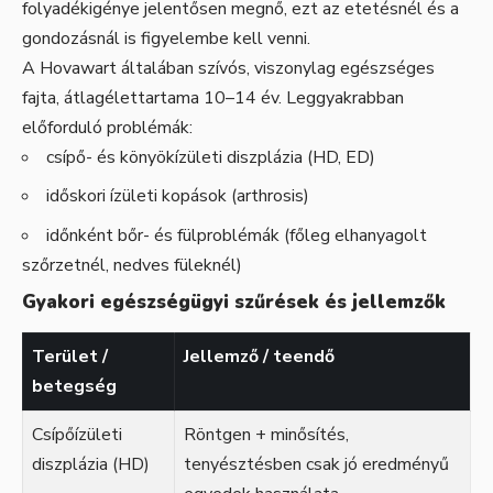
folyadékigénye jelentősen megnő, ezt az etetésnél és a
gondozásnál is figyelembe kell venni.
A Hovawart általában szívós, viszonylag egészséges
fajta, átlagélettartama 10–14 év. Leggyakrabban
előforduló problémák:
csípő- és könyökízületi diszplázia (HD, ED)
időskori ízületi kopások (arthrosis)
időnként bőr- és fülproblémák (főleg elhanyagolt
szőrzetnél, nedves füleknél)
Gyakori egészségügyi szűrések és jellemzők
Terület /
Jellemző / teendő
betegség
Csípőízületi
Röntgen + minősítés,
diszplázia (HD)
tenyésztésben csak jó eredményű