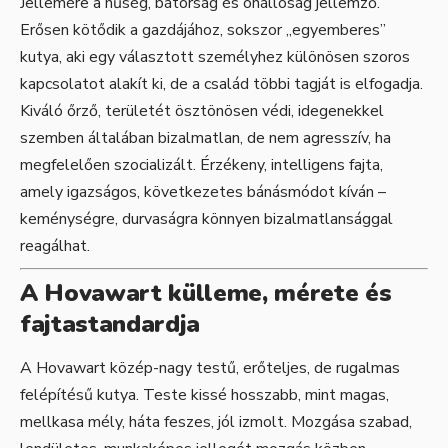
Jellemére a hűség, bátorság és önállóság jellemző.
Erősen kötődik a gazdájához, sokszor „egyemberes”
kutya, aki egy választott személyhez különösen szoros
kapcsolatot alakít ki, de a család többi tagját is elfogadja.
Kiváló őrző, területét ösztönösen védi, idegenekkel
szemben általában bizalmatlan, de nem agresszív, ha
megfelelően szocializált. Érzékeny, intelligens fajta,
amely igazságos, következetes bánásmódot kíván –
keménységre, durvaságra könnyen bizalmatlansággal
reagálhat.
A Hovawart külleme, mérete és
fajtastandardja
A Hovawart közép-nagy testű, erőteljes, de rugalmas
felépítésű kutya. Teste kissé hosszabb, mint magas,
mellkasa mély, háta feszes, jól izmolt. Mozgása szabad,