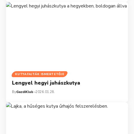
KUTYAFAJTÁK ISMERTETŐJE
Lengyel hegyi juhászkutya
By
GazdiKlub
2026.01.28.