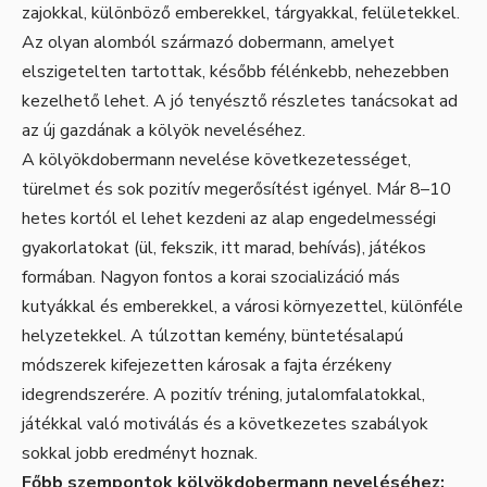
zajokkal, különböző emberekkel, tárgyakkal, felületekkel.
Az olyan alomból származó dobermann, amelyet
elszigetelten tartottak, később félénkebb, nehezebben
kezelhető lehet. A jó tenyésztő részletes tanácsokat ad
az új gazdának a kölyök neveléséhez.
A kölyökdobermann nevelése következetességet,
türelmet és sok pozitív megerősítést igényel. Már 8–10
hetes kortól el lehet kezdeni az alap engedelmességi
gyakorlatokat (ül, fekszik, itt marad, behívás), játékos
formában. Nagyon fontos a korai szocializáció más
kutyákkal és emberekkel, a városi környezettel, különféle
helyzetekkel. A túlzottan kemény, büntetésalapú
módszerek kifejezetten károsak a fajta érzékeny
idegrendszerére. A pozitív tréning, jutalomfalatokkal,
játékkal való motiválás és a következetes szabályok
sokkal jobb eredményt hoznak.
Főbb szempontok kölyökdobermann neveléséhez: