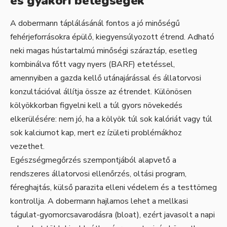
és gyakori betegségek
A dobermann táplálásánál fontos a jó minőségű
fehérjeforrásokra épülő, kiegyensúlyozott étrend. Adható
neki magas hústartalmú minőségi száraztáp, esetleg
kombinálva főtt vagy nyers (BARF) etetéssel,
amennyiben a gazda kellő utánajárással és állatorvosi
konzultációval állítja össze az étrendet. Különösen
kölyökkorban figyelni kell a túl gyors növekedés
elkerülésére: nem jó, ha a kölyök túl sok kalóriát vagy túl
sok kalciumot kap, mert ez ízületi problémákhoz
vezethet.
Egészségmegőrzés szempontjából alapvető a
rendszeres állatorvosi ellenőrzés, oltási program,
féreghajtás, külső parazita elleni védelem és a testtömeg
kontrollja. A dobermann hajlamos lehet a mellkasi
tágulat-gyomorcsavarodásra (bloat), ezért javasolt a napi