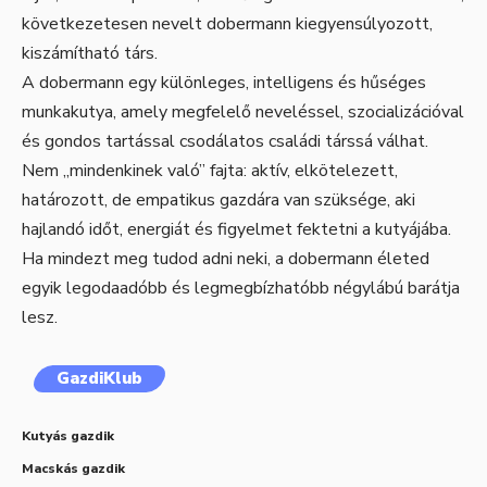
következetesen nevelt dobermann kiegyensúlyozott,
kiszámítható társ.
A dobermann egy különleges, intelligens és hűséges
munkakutya, amely megfelelő neveléssel, szocializációval
és gondos tartással csodálatos családi társsá válhat.
Nem „mindenkinek való” fajta: aktív, elkötelezett,
határozott, de empatikus gazdára van szüksége, aki
hajlandó időt, energiát és figyelmet fektetni a kutyájába.
Ha mindezt meg tudod adni neki, a dobermann életed
egyik legodaadóbb és legmegbízhatóbb négylábú barátja
lesz.
GazdiKlub
Kutyás gazdik
Macskás gazdik