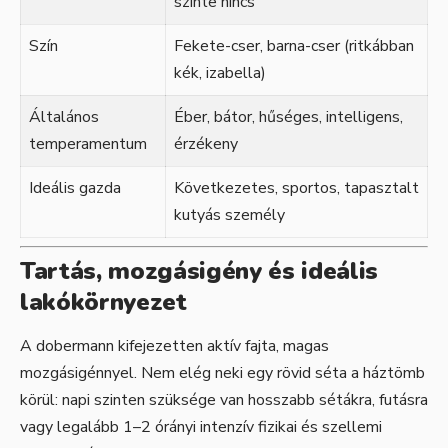
szinte nincs
Szín
Fekete-cser, barna-cser (ritkábban
kék, izabella)
Általános
Éber, bátor, hűséges, intelligens,
temperamentum
érzékeny
Ideális gazda
Következetes, sportos, tapasztalt
kutyás személy
Tartás, mozgásigény és ideális
lakókörnyezet
A dobermann kifejezetten aktív fajta, magas
mozgásigénnyel. Nem elég neki egy rövid séta a háztömb
körül: napi szinten szüksége van hosszabb sétákra, futásra
vagy legalább 1–2 órányi intenzív fizikai és szellemi