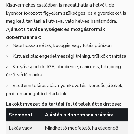
Kisgyermekes családban is megállhatja a helyét, de
ilyenkor fokozott figyelem szükséges, és a gyerekeket is
meg kell tanítani a kutyával való helyes bánásmódra.
Ajánlott tevékenységek és mozgásformák
dobermannnak:
Napi hosszú séták, kocogás vagy futás pórázon
Kutyaiskola: engedelmességi tréning, trükkök tanítása
Kutyás sportok: IGP, obedience, canicross, bikejöring,
őrző-védő munka
Szellemi lefárasztás: nyomkövetés, keresős játékok,
problémamegoldó feladatok
Lakókörnyezet és tartási feltételek áttekintése:
Szempont
Ajánlás a dobermann számára
Lakás vagy
Mindkettő megfelelő, ha elegendő