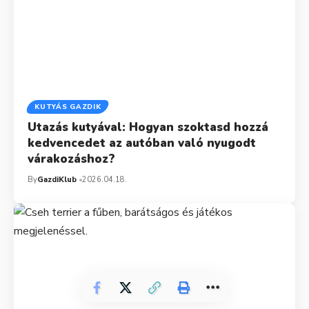
KUTYÁS GAZDIK
Utazás kutyával: Hogyan szoktasd hozzá
kedvencedet az autóban való nyugodt
várakozáshoz?
By
GazdiKlub
2026.04.18.