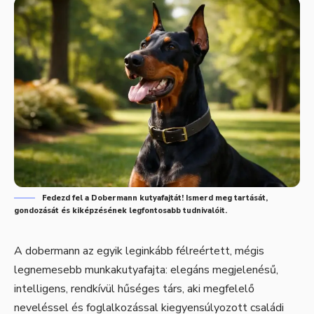
Fedezd fel a Dobermann kutyafajtát! Ismerd meg tartását,
gondozását és kiképzésének legfontosabb tudnivalóit.
A dobermann az egyik leginkább félreértett, mégis
legnemesebb munkakutyafajta: elegáns megjelenésű,
intelligens, rendkívül hűséges társ, aki megfelelő
neveléssel és foglalkozással kiegyensúlyozott családi