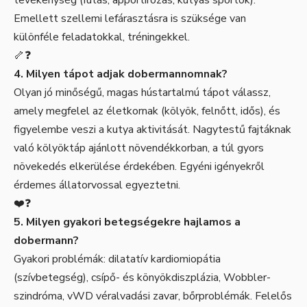
Emellett szellemi lefárasztásra is szüksége van
különféle feladatokkal, tréningekkel.
🦴❓
4. Milyen tápot adjak dobermannomnak?
Olyan jó minőségű, magas hústartalmú tápot válassz,
amely megfelel az életkornak (kölyök, felnőtt, idős), és
figyelembe veszi a kutya aktivitását. Nagytestű fajtáknak
való kölyöktáp ajánlott növendékkorban, a túl gyors
növekedés elkerülése érdekében. Egyéni igényekről
érdemes állatorvossal egyeztetni.
❤️❓
5. Milyen gyakori betegségekre hajlamos a
dobermann?
Gyakori problémák: dilatatív kardiomiopátia
(szívbetegség), csípő- és könyökdiszplázia, Wobbler-
szindróma, vWD véralvadási zavar, bőrproblémák. Felelős