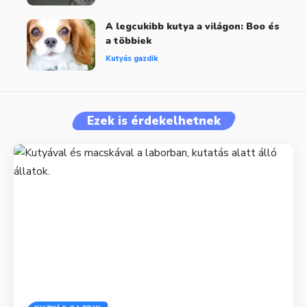
A legcukibb kutya a világon: Boo és
a többiek
Kutyás gazdik
Ezek is érdekelhetnek