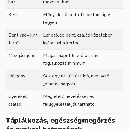
ház
mozgást kap
Kert
Előny, de jól kerített, biztonságos
legyen
Bent vagy kint
Lehetőleg bent, család közelében,
tartás
kijárással a kertbe
Mozgásigény
Magas: napi 1,5–2 óra aktív
foglalkozás minimum
Időigény
Sok együtt töltött idő, nem való
„magára hagyva”
Gyerekek,
Megfelelő neveléssel és
család
felügyelettel jól tartható
Táplálkozás, egészségmegőrzés