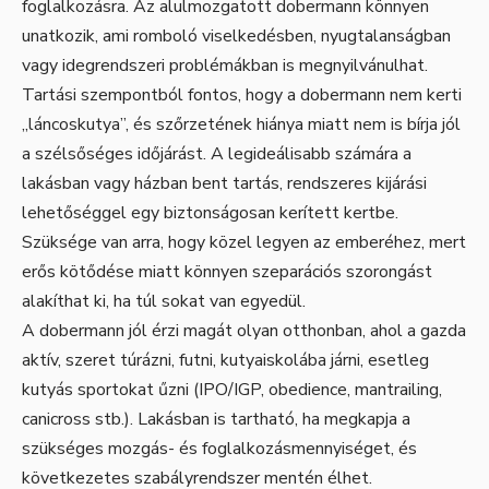
foglalkozásra. Az alulmozgatott dobermann könnyen
unatkozik, ami romboló viselkedésben, nyugtalanságban
vagy idegrendszeri problémákban is megnyilvánulhat.
Tartási szempontból fontos, hogy a dobermann nem kerti
„láncoskutya”, és szőrzetének hiánya miatt nem is bírja jól
a szélsőséges időjárást. A legideálisabb számára a
lakásban vagy házban bent tartás, rendszeres kijárási
lehetőséggel egy biztonságosan kerített kertbe.
Szüksége van arra, hogy közel legyen az emberéhez, mert
erős kötődése miatt könnyen szeparációs szorongást
alakíthat ki, ha túl sokat van egyedül.
A dobermann jól érzi magát olyan otthonban, ahol a gazda
aktív, szeret túrázni, futni, kutyaiskolába járni, esetleg
kutyás sportokat űzni (IPO/IGP, obedience, mantrailing,
canicross stb.). Lakásban is tartható, ha megkapja a
szükséges mozgás- és foglalkozásmennyiséget, és
következetes szabályrendszer mentén élhet.