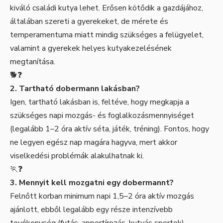
kiváló családi kutya lehet. Erősen kötődik a gazdájához,
általában szereti a gyerekeket, de mérete és
temperamentuma miatt mindig szükséges a felügyelet,
valamint a gyerekek helyes kutyakezelésének
megtanítása.
🐕❓
2. Tartható dobermann lakásban?
Igen, tartható lakásban is, feltéve, hogy megkapja a
szükséges napi mozgás- és foglalkozásmennyiséget
(legalább 1–2 óra aktív séta, játék, tréning). Fontos, hogy
ne legyen egész nap magára hagyva, mert akkor
viselkedési problémák alakulhatnak ki.
🏃❓
3. Mennyit kell mozgatni egy dobermannt?
Felnőtt korban minimum napi 1,5–2 óra aktív mozgás
ajánlott, ebből legalább egy része intenzívebb
tevékenység (futás, apportírozás, kutyás sportok).