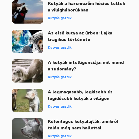
Kutyák a harcmezőn: hősies tettek
a világháborúkban
Kutyás gazdik
Az első kutya az űrben: Lajka
tragikus története
Kutyás gazdik
A kutyák intelligenciája: mit mond
a tudomány?
Kutyás gazdik
A legmagasabb, legkisebb és
legidősebb kutyák a világon
Kutyás gazdik
Különleges kutyafajták, amikről
talán még nem hallottál
Kutyás gazdik