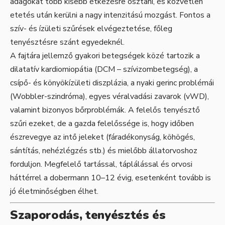
adagokat több kisebb étkezésre osztani, és közvetlen
etetés után kerülni a nagy intenzitású mozgást. Fontos a
szív- és ízületi szűrések elvégeztetése, főleg
tenyésztésre szánt egyedeknél.
A fajtára jellemző gyakori betegségek közé tartozik a
dilatatív kardiomiopátia (DCM – szívizombetegség), a
csípő- és könyökízületi diszplázia, a nyaki gerinc problémái
(Wobbler-szindróma), egyes véralvadási zavarok (vWD),
valamint bizonyos bőrproblémák. A felelős tenyésztő
szűri ezeket, de a gazda felelőssége is, hogy időben
észrevegye az intő jeleket (fáradékonyság, köhögés,
sántítás, nehézlégzés stb.) és mielőbb állatorvoshoz
forduljon. Megfelelő tartással, táplálással és orvosi
háttérrel a dobermann 10–12 évig, esetenként tovább is
jó életminőségben élhet.
Szaporodás, tenyésztés és