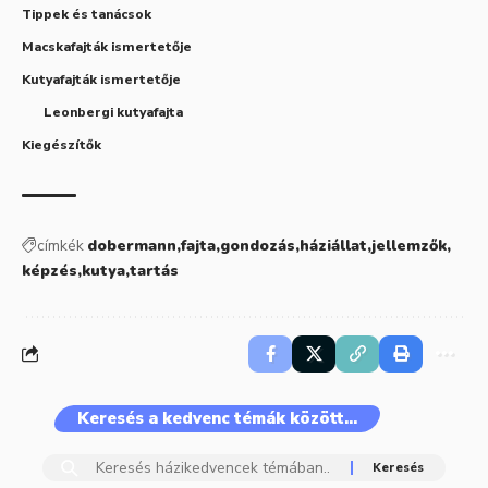
Tippek és tanácsok
Macskafajták ismertetője
Kutyafajták ismertetője
Leonbergi kutyafajta
Kiegészítők
címkék
dobermann
fajta
gondozás
háziállat
jellemzők
képzés
kutya
tartás
Keresés a kedvenc témák között…