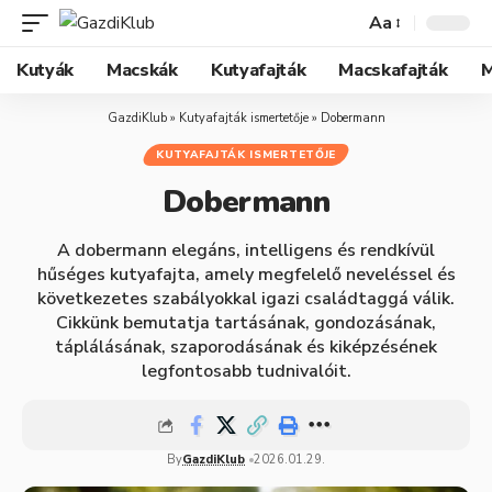
Aa
Kutyák
Macskák
Kutyafajták
Macskafajták
M
GazdiKlub
»
Kutyafajták ismertetője
»
Dobermann
KUTYAFAJTÁK ISMERTETŐJE
Dobermann
A dobermann elegáns, intelligens és rendkívül
hűséges kutyafajta, amely megfelelő neveléssel és
következetes szabályokkal igazi családtaggá válik.
Cikkünk bemutatja tartásának, gondozásának,
táplálásának, szaporodásának és kiképzésének
legfontosabb tudnivalóit.
By
GazdiKlub
2026.01.29.