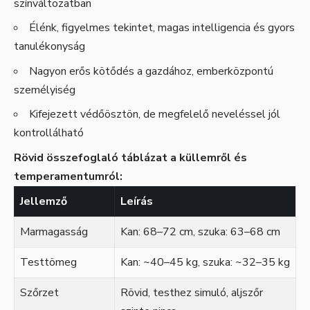
színváltozatban
Élénk, figyelmes tekintet, magas intelligencia és gyors
tanulékonyság
Nagyon erős kötődés a gazdához, emberközpontú
személyiség
Kifejezett védőösztön, de megfelelő neveléssel jól
kontrollálható
Rövid összefoglaló táblázat a küllemről és
temperamentumról:
Jellemző
Leírás
Marmagasság
Kan: 68–72 cm, szuka: 63–68 cm
Testtömeg
Kan: ~40–45 kg, szuka: ~32–35 kg
Szőrzet
Rövid, testhez simuló, aljszőr