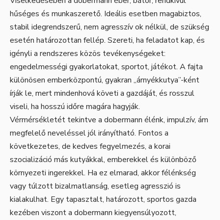
Viselkedésében a dobermann éber, bátor, rendkívül
hűséges és munkaszerető. Ideális esetben magabiztos,
stabil idegrendszerű, nem agresszív ok nélkül, de szükség
esetén határozottan fellép. Szereti, ha feladatot kap, és
igényli a rendszeres közös tevékenységeket:
engedelmességi gyakorlatokat, sportot, játékot. A fajta
különösen emberközpontú, gyakran „árnyékkutya”-ként
írják le, mert mindenhová követi a gazdáját, és rosszul
viseli, ha hosszú időre magára hagyják.
Vérmérsékletét tekintve a dobermann élénk, impulzív, ám
megfelelő neveléssel jól irányítható. Fontos a
következetes, de kedves fegyelmezés, a korai
szocializáció más kutyákkal, emberekkel és különböző
környezeti ingerekkel. Ha ez elmarad, akkor félénkség
vagy túlzott bizalmatlanság, esetleg agresszió is
kialakulhat. Egy tapasztalt, határozott, sportos gazda
kezében viszont a dobermann kiegyensúlyozott,