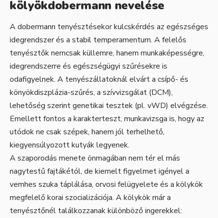
kölyökdobermann nevelése
A dobermann tenyésztésekor kulcskérdés az egészséges
idegrendszer és a stabil temperamentum. A felelős
tenyésztők nemcsak küllemre, hanem munkaképességre,
idegrendszerre és egészségügyi szűrésekre is
odafigyelnek. A tenyészállatoknál elvárt a csípő- és
könyökdiszplázia-szűrés, a szívvizsgálat (DCM),
lehetőség szerint genetikai tesztek (pl. vWD) elvégzése.
Emellett fontos a karakterteszt, munkavizsga is, hogy az
utódok ne csak szépek, hanem jól terhelhető,
kiegyensúlyozott kutyák legyenek.
A szaporodás menete önmagában nem tér el más
nagytestű fajtákétól, de kiemelt figyelmet igényel a
vemhes szuka táplálása, orvosi felügyelete és a kölykök
megfelelő korai szocializációja. A kölykök már a
tenyésztőnél találkozzanak különböző ingerekkel: