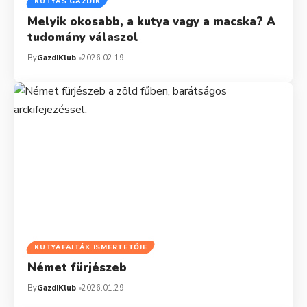
KUTYÁS GAZDIK
Melyik okosabb, a kutya vagy a macska? A
tudomány válaszol
By
GazdiKlub
2026.02.19.
KUTYAFAJTÁK ISMERTETŐJE
Német fürjészeb
By
GazdiKlub
2026.01.29.