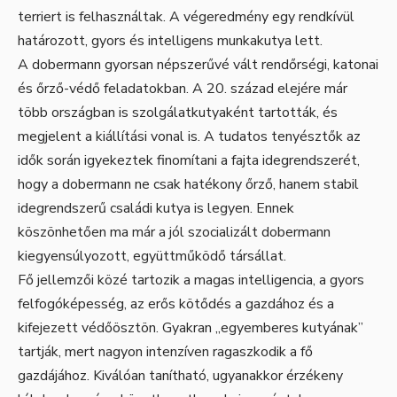
terriert is felhasználtak. A végeredmény egy rendkívül
határozott, gyors és intelligens munkakutya lett.
A dobermann gyorsan népszerűvé vált rendőrségi, katonai
és őrző-védő feladatokban. A 20. század elejére már
több országban is szolgálatkutyaként tartották, és
megjelent a kiállítási vonal is. A tudatos tenyésztők az
idők során igyekeztek finomítani a fajta idegrendszerét,
hogy a dobermann ne csak hatékony őrző, hanem stabil
idegrendszerű családi kutya is legyen. Ennek
köszönhetően ma már a jól szocializált dobermann
kiegyensúlyozott, együttműködő társállat.
Fő jellemzői közé tartozik a magas intelligencia, a gyors
felfogóképesség, az erős kötődés a gazdához és a
kifejezett védőösztön. Gyakran „egyemberes kutyának”
tartják, mert nagyon intenzíven ragaszkodik a fő
gazdájához. Kiválóan tanítható, ugyanakkor érzékeny