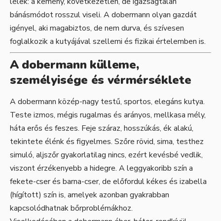
lélek: a kemény, következetlen, de igazságtalan
bánásmódot rosszul viseli. A dobermann olyan gazdát
igényel, aki magabiztos, de nem durva, és szívesen
foglalkozik a kutyájával szellemi és fizikai értelemben is.
A dobermann külleme,
személyisége és vérmérséklete
A dobermann közép-nagy testű, sportos, elegáns kutya.
Teste izmos, mégis rugalmas és arányos, mellkasa mély,
háta erős és feszes. Feje száraz, hosszúkás, ék alakú,
tekintete élénk és figyelmes. Szőre rövid, sima, testhez
simuló, aljszőr gyakorlatilag nincs, ezért kevésbé vedlik,
viszont érzékenyebb a hidegre. A leggyakoribb szín a
fekete-cser és barna-cser, de előfordul kékes és izabella
(hígított) szín is, amelyek azonban gyakrabban
kapcsolódhatnak bőrproblémákhoz.