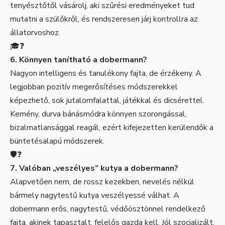
tenyésztőtől vásárolj, aki szűrési eredményeket tud
mutatni a szülőkről, és rendszeresen járj kontrollra az
állatorvoshoz.
🎓❓
6. Könnyen tanítható a dobermann?
Nagyon intelligens és tanulékony fajta, de érzékeny. A
legjobban pozitív megerősítéses módszerekkel
képezhető, sok jutalomfalattal, játékkal és dicsérettel.
Kemény, durva bánásmódra könnyen szorongással,
bizalmatlansággal reagál, ezért kifejezetten kerülendők a
büntetésalapú módszerek.
🛡️❓
7. Valóban „veszélyes” kutya a dobermann?
Alapvetően nem, de rossz kezekben, nevelés nélkül
bármely nagytestű kutya veszélyessé válhat. A
dobermann erős, nagytestű, védőösztönnel rendelkező
fajta, akinek tapasztalt, felelős gazda kell. Jól szocializált,