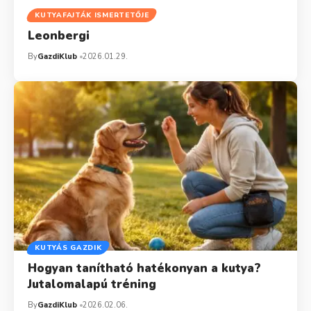
KUTYAFAJTÁK ISMERTETŐJE
Leonbergi
By
GazdiKlub
2026.01.29.
KUTYÁS GAZDIK
Hogyan tanítható hatékonyan a kutya?
Jutalomalapú tréning
By
GazdiKlub
2026.02.06.