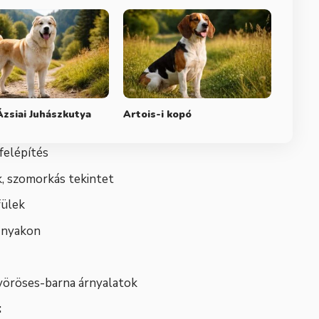
zsiai Juhászkutya
Artois-i kopó
felépítés
k, szomorkás tekintet
fülek
s nyakon
, vöröses-barna árnyalatok
: