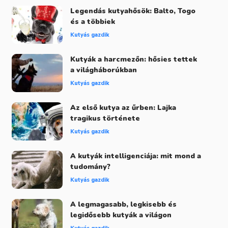
Legendás kutyahősök: Balto, Togo
és a többiek
Kutyás gazdik
Kutyák a harcmezőn: hősies tettek
a világháborúkban
Kutyás gazdik
Az első kutya az űrben: Lajka
tragikus története
Kutyás gazdik
A kutyák intelligenciája: mit mond a
tudomány?
Kutyás gazdik
A legmagasabb, legkisebb és
legidősebb kutyák a világon