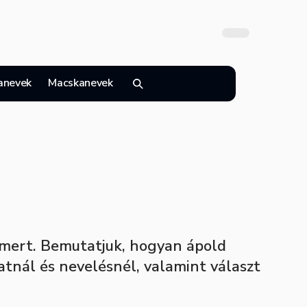
anevek
Macskanevek
smert. Bemutatjuk, hogyan ápold
atnál és nevelésnél, valamint választ