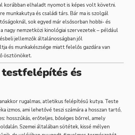
kal korábban elhaladt nyomot is képes volt követni.
e munkakutya és családi társ. Bár ma is szolgál
óságoknál, sok egyed már elsősorban hobbi- és
t a nagy nemzetközi kinológiai szervezetek – például
edésbeli jellemzők általánosságban jól
tja és munkakészsége miatt felelős gazdára van
lő ösztönöket.
testfelépítés és
anakkor rugalmas, atletikus felépítésű kutya. Teste
ka izmos, ami lehetővé teszi számára a hosszan tartó,
es: hosszúkás, erőteljes, bőséges bőrrel, amely
oldalán. Szemei általában sötétek, kissé mélyen