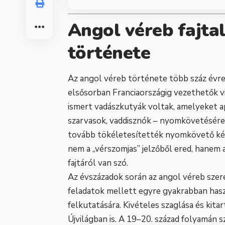
Angol véreb fajta
története
Az angol véreb története több száz évre 
elsősorban Franciaországig vezethetők vis
ismert vadászkutyák voltak, amelyeket 
szarvasok, vaddisznók – nyomkövetésére.
tovább tökéletesítették nyomkövető ké
nem a „vérszomjas” jelzőből ered, hanem a
fajtáról van szó.
Az évszázadok során az angol véreb szere
feladatok mellett egyre gyakrabban has
felkutatására. Kivételes szaglása és kita
Újvilágban is. A 19–20. század folyamán