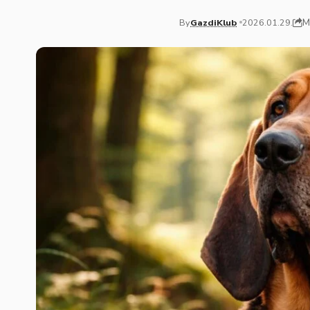
M
By
GazdiKlub
2026.01.29.