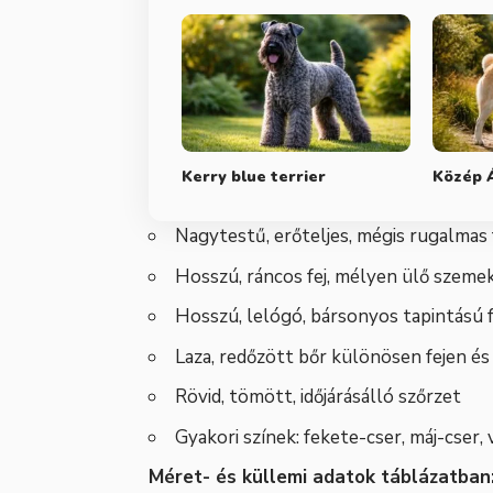
Kerry blue terrier
Közép Á
Nagytestű, erőteljes, mégis rugalmas 
Hosszú, ráncos fej, mélyen ülő szeme
Hosszú, lelógó, bársonyos tapintású 
Laza, redőzött bőr különösen fejen é
Rövid, tömött, időjárásálló szőrzet
Gyakori színek: fekete-cser, máj-cser
Méret- és küllemi adatok táblázatban