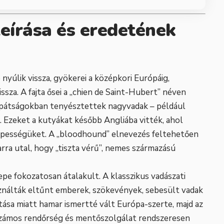
leírása és eredetének
nyúlik vissza, gyökerei a középkori Európáig,
sza. A fajta ősei a „chien de Saint-Hubert” néven
apátságokban tenyésztettek nagyvadak – például
 Ezeket a kutyákat később Angliába vitték, ahol
pességüket. A „bloodhound” elnevezés feltehetően
rra utal, hogy „tiszta vérű”, nemes származású
pe fokozatosan átalakult. A klasszikus vadászati
ználták eltűnt emberek, szökevények, sebesült vadak
rtása miatt hamar ismertté vált Európa-szerte, majd az
 számos rendőrség és mentőszolgálat rendszeresen