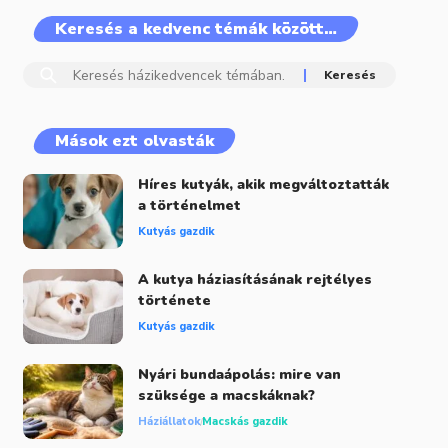
Keresés a kedvenc témák között…
Mások ezt olvasták
Híres kutyák, akik megváltoztatták
a történelmet
Kutyás gazdik
A kutya háziasításának rejtélyes
története
Kutyás gazdik
Nyári bundaápolás: mire van
szüksége a macskáknak?
Háziállatok
Macskás gazdik