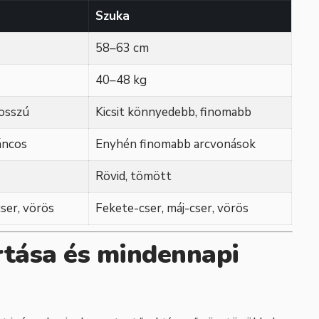
Szuka
58–63 cm
40–48 kg
hosszú
Kicsit könnyedebb, finomabb
áncos
Enyhén finomabb arcvonások
Rövid, tömött
ser, vörös
Fekete-cser, máj-cser, vörös
rtása és mindennapi