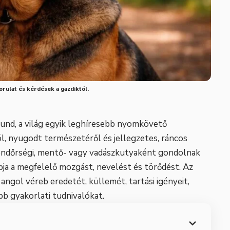
orulat és kérdések a gazdiktól.
und, a világ egyik leghíresebb nyomkövető
ól, nyugodt természetéről és jellegzetes, ráncos
rendőrségi, mentő- vagy vadászkutyaként gondolnak
kapja a megfelelő mozgást, nevelést és törődést. Az
 angol véreb eredetét, küllemét, tartási igényeit,
bb gyakorlati tudnivalókat.