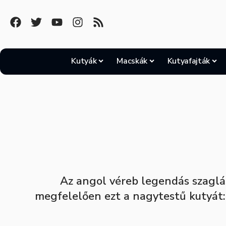
Kutyák
Macskák
Kutyafajták
Az angol véreb legendás szaglá
megfelelően ezt a nagytestű kutyát: 