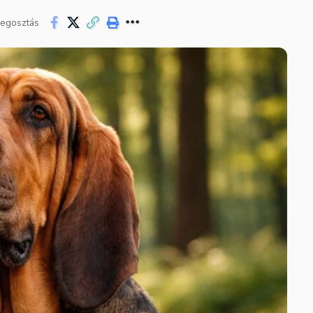
egosztás