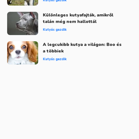
Kutyás gazdik
Különleges kutyafajták, amikről
talán még nem hallottál
Kutyás gazdik
A legcukibb kutya a világon: Boo és
a többiek
Kutyás gazdik