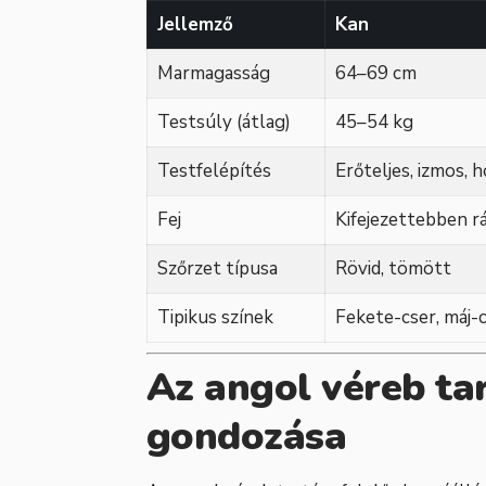
Jellemző
Kan
Marmagasság
64–69 cm
Testsúly (átlag)
45–54 kg
Testfelépítés
Erőteljes, izmos, 
Fej
Kifejezettebben r
Szőrzet típusa
Rövid, tömött
Tipikus színek
Fekete-cser, máj-c
Az angol véreb ta
gondozása