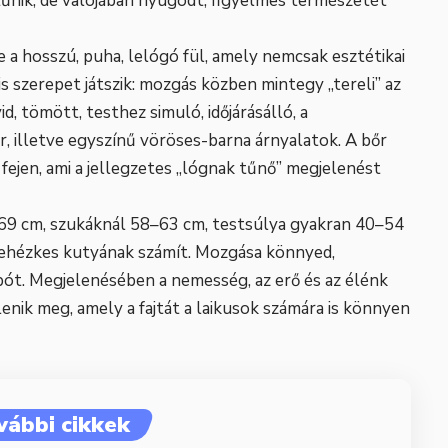
űnik, de valójában nyugodt, figyelmes természetét
e a hosszú, puha, lelógó fül, amely nemcsak esztétikai
s szerepet játszik: mozgás közben mintegy „tereli” az
id, tömött, testhez simuló, időjárásálló, a
r, illetve egyszínű vöröses-barna árnyalatok. A bőr
fejen, ami a jellegzetes „lógnak tűnő” megjelenést
69 cm, szukáknál 58–63 cm, testsúlya gyakran 40–54
nehézkes kutyának számít. Mozgása könnyed,
mpót. Megjelenésében a nemesség, az erő és az élénk
enik meg, amely a fajtát a laikusok számára is könnyen
vábbi cikkek