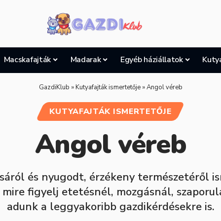
Macskafajták
Madarak
Egyéb háziállatok
Kuty
GazdiKlub
»
Kutyafajták ismertetője
»
Angol véreb
KUTYAFAJTÁK ISMERTETŐJE
Angol véreb
sáról és nyugodt, érzékeny természetéről i
mire figyelj etetésnél, mozgásnál, szaporul
adunk a leggyakoribb gazdikérdésekre is.