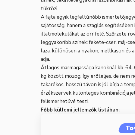
ülnek, tekintete gyakran szomorkásnak t
tükrözi.
A fajta egyik legfeltűnőbb ismertetőjegy
sajátosság, hanem a szaglás segítésében i
illatmolekulákat az orr felé. Szőrzete röv
leggyakoribb színek: fekete-cser, máj-cse
laza, különösen a nyakon, mellkason és a 
adja.
Átlagos marmagassága kanoknál kb. 64–
kg között mozog, így erőteljes, de nem 
takarékos, hosszú távon is jól bírja a te
érzékszervek különleges kombinációja jel
felismerhetővé teszi.
Főbb küllemi jellemzők listában:
To