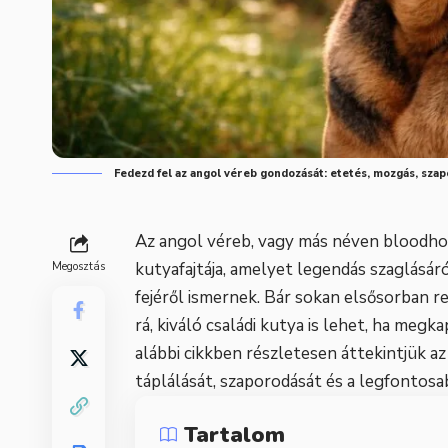
Fedezd fel az angol véreb gondozását: etetés, mozgás, szap
Az angol véreb, vagy más néven bloodho
kutyafajtája, amelyet legendás szaglásár
Megosztás
fejéről ismernek. Bár sokan elsősorban 
rá, kiváló családi kutya is lehet, ha meg
alábbi cikkben részletesen áttekintjük az
táplálását, szaporodását és a legfontosa
Tartalom