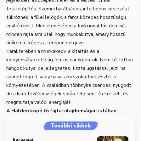
jegyekkel), a közepes méret és a feszes, izmos
testfelépítés. Szemei barátságos, intelligens kifejezést
tükröznek, a fülei lelógók, a farka közepes hosszúságú,
enyhén ívelt. Megjelenésében a funkcionalitás dominál:
minden rajta arra utal, hogy munkakutya, amely hosszú
órákon át képes a terepen dolgozni.
Karakterében a munkakedv, a kitartás és a
kiegyensúlyozottság fontos sarokpontok. Nem túlzottan
hangos kutya, de jellegzetes, tiszta ugatással jelzi, ha
szagot fogott, vagy ha valami szokatlant észlel a
környezetében. A családban többnyire csendes, nyugodt,
de a kinti tevékenységek során teljesen „életre kel”, és
megmutatja valódi energiáját.
A Halden kopó fő fajtatulajdonságai listában:
További cikkek
Eurázsiai