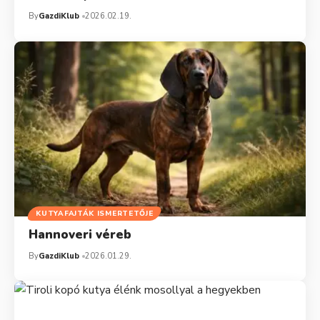
By
GazdiKlub
2026.02.19.
KUTYAFAJTÁK ISMERTETŐJE
Hannoveri véreb
By
GazdiKlub
2026.01.29.