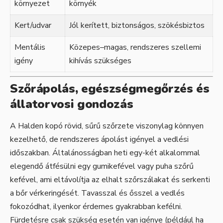
környezet
környék
Kert/udvar
Jól kerített, biztonságos, szökésbiztos
Mentális
Közepes–magas, rendszeres szellemi
igény
kihívás szükséges
Szőrápolás, egészségmegőrzés és
állatorvosi gondozás
A Halden kopó rövid, sűrű szőrzete viszonylag könnyen
kezelhető, de rendszeres ápolást igényel a vedlési
időszakban. Általánosságban heti egy-két alkalommal
elegendő átfésülni egy gumikefével vagy puha szőrű
kefével, ami eltávolítja az elhalt szőrszálakat és serkenti
a bőr vérkeringését. Tavasszal és ősszel a vedlés
fokozódhat, ilyenkor érdemes gyakrabban kefélni.
Fürdetésre csak szükség esetén van igénye (például ha