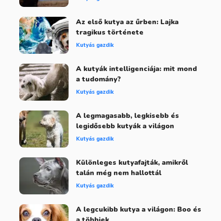
Az első kutya az űrben: Lajka
tragikus története
Kutyás gazdik
A kutyák intelligenciája: mit mond
a tudomány?
Kutyás gazdik
A legmagasabb, legkisebb és
legidősebb kutyák a világon
Kutyás gazdik
Különleges kutyafajták, amikről
talán még nem hallottál
Kutyás gazdik
A legcukibb kutya a világon: Boo és
a többiek