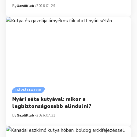
By
GazdiKlub
2026.01.29.
HÁZIÁLLATOK
Nyári séta kutyával: mikor a
legbiztonságosabb elindulni?
By
GazdiKlub
2026.07.31.