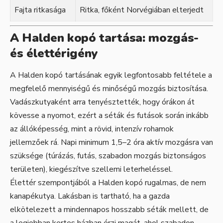
Fajta ritkasága
Ritka, főként Norvégiában elterjedt
A Halden kopó tartása: mozgás-
és élettérigény
A Halden kopó tartásának egyik legfontosabb feltétele a
megfelelő mennyiségű és minőségű mozgás biztosítása.
Vadászkutyaként arra tenyésztették, hogy órákon át
kövesse a nyomot, ezért a séták és futások során inkább
az állóképesség, mint a rövid, intenzív rohamok
jellemzőek rá. Napi minimum 1,5–2 óra aktív mozgásra van
szüksége (túrázás, futás, szabadon mozgás biztonságos
területen), kiegészítve szellemi leterheléssel.
Élettér szempontjából a Halden kopó rugalmas, de nem
kanapékutya. Lakásban is tartható, ha a gazda
elkötelezett a mindennapos hosszabb séták mellett, de