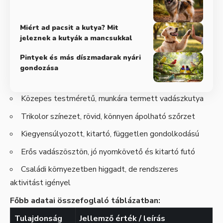
Miért ad pacsit a kutya? Mit
jeleznek a kutyák a mancsukkal
Pintyek és más díszmadarak nyári
gondozása
Közepes testméretű, munkára termett vadászkutya
Trikolor színezet, rövid, könnyen ápolható szőrzet
Kiegyensúlyozott, kitartó, független gondolkodású
Erős vadászösztön, jó nyomkövető és kitartó futó
Családi környezetben higgadt, de rendszeres
aktivitást igényel
Főbb adatai összefoglaló táblázatban:
Tulajdonság
Jellemző érték / leírás