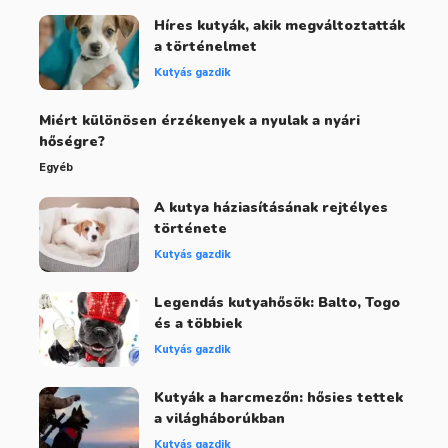
Híres kutyák, akik megváltoztatták
a történelmet
Kutyás gazdik
Miért különösen érzékenyek a nyulak a nyári
hőségre?
Egyéb
A kutya háziasításának rejtélyes
története
Kutyás gazdik
Legendás kutyahősök: Balto, Togo
és a többiek
Kutyás gazdik
Kutyák a harcmezőn: hősies tettek
a világháborúkban
Kutyás gazdik