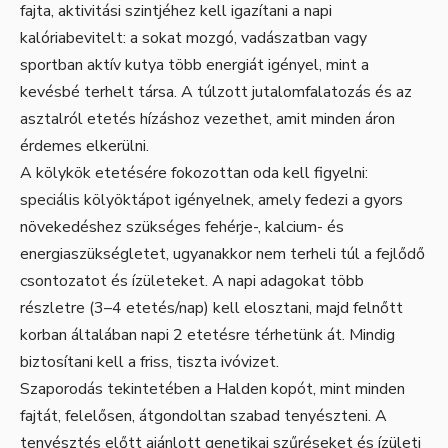
fajta, aktivitási szintjéhez kell igazítani a napi
kalóriabevitelt: a sokat mozgó, vadászatban vagy
sportban aktív kutya több energiát igényel, mint a
kevésbé terhelt társa. A túlzott jutalomfalatozás és az
asztalról etetés hízáshoz vezethet, amit minden áron
érdemes elkerülni.
A kölykök etetésére fokozottan oda kell figyelni:
speciális kölyöktápot igényelnek, amely fedezi a gyors
növekedéshez szükséges fehérje-, kalcium- és
energiaszükségletet, ugyanakkor nem terheli túl a fejlődő
csontozatot és ízületeket. A napi adagokat több
részletre (3–4 etetés/nap) kell elosztani, majd felnőtt
korban általában napi 2 etetésre térhetünk át. Mindig
biztosítani kell a friss, tiszta ivóvizet.
Szaporodás tekintetében a Halden kopót, mint minden
fajtát, felelősen, átgondoltan szabad tenyészteni. A
tenyésztés előtt ajánlott genetikai szűréseket és ízületi