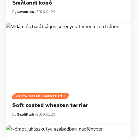
Smålandi kopó
By
GazdiKlub
2026.01.29.
KUTYAFAJTÁK ISMERTETŐJE
Soft coated wheaten terrier
By
GazdiKlub
2026.01.29.