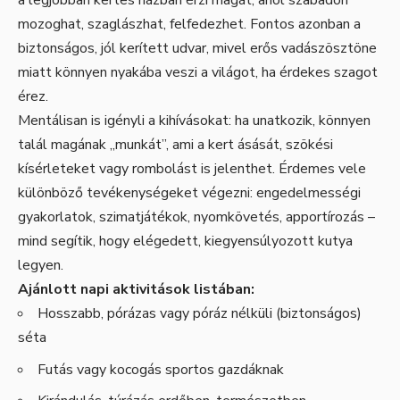
a legjobban kertes házban érzi magát, ahol szabadon
mozoghat, szaglászhat, felfedezhet. Fontos azonban a
biztonságos, jól kerített udvar, mivel erős vadászösztöne
miatt könnyen nyakába veszi a világot, ha érdekes szagot
érez.
Mentálisan is igényli a kihívásokat: ha unatkozik, könnyen
talál magának „munkát”, ami a kert ásását, szökési
kísérleteket vagy rombolást is jelenthet. Érdemes vele
különböző tevékenységeket végezni: engedelmességi
gyakorlatok, szimatjátékok, nyomkövetés, apportírozás –
mind segítik, hogy elégedett, kiegyensúlyozott kutya
legyen.
Ajánlott napi aktivitások listában:
Hosszabb, pórázas vagy póráz nélküli (biztonságos)
séta
Futás vagy kocogás sportos gazdáknak