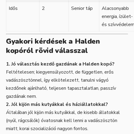
Idős
2
Senior táp
Alacsonyabb
energia, ízület-
és szívvédele
Gyakori kérdések a Halden
kopóról rövid válasszal
1. Jó választás kezdő gazdának a Halden kopó?
Feltételesen; kiegyensúlyozott, de független, erős
vadászösztönnel, így elkötelezett, tanulni vágyó
kezdőnek ajánlható, teljesen tapasztalatlan, passzív
gazdának nem.
2. Jól kijön más kutyákkal és háziállatokkal?
Általában jól kijön más kutyákkal, de kisebb állatokkal
(nyúl, rágcsálók) óvatosnak kell lenni a vadászösztön
miatt; korai szocializáció nagyon fontos.