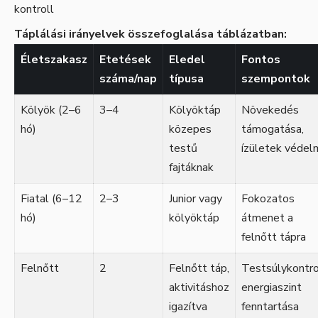
kontroll
Táplálási irányelvek összefoglalása táblázatban:
Életszakasz
Etetések
Eledel
Fontos
száma/nap
típusa
szempontok
Kölyök (2–6
3–4
Kölyöktáp
Növekedés
hó)
közepes
támogatása,
testű
ízületek védel
fajtáknak
Fiatal (6–12
2–3
Junior vagy
Fokozatos
hó)
kölyöktáp
átmenet a
felnőtt tápra
Felnőtt
2
Felnőtt táp,
Testsúlykontro
aktivitáshoz
energiaszint
igazítva
fenntartása