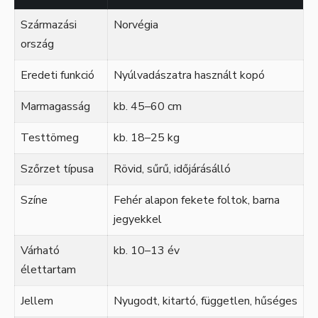
Származási
Norvégia
ország
Eredeti funkció
Nyúlvadászatra használt kopó
Marmagasság
kb. 45–60 cm
Testtömeg
kb. 18–25 kg
Szőrzet típusa
Rövid, sűrű, időjárásálló
Színe
Fehér alapon fekete foltok, barna
jegyekkel
Várható
kb. 10–13 év
élettartam
Jellem
Nyugodt, kitartó, független, hűséges