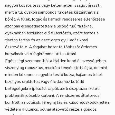
nagyon koszos lesz vagy kellemetlen szagot áraszt),
mert a túl gyakori samponos fürdetés kiszáríthatja a
bőrét. A fülek, fogak és karmok rendszeres ellenőrzése
azonban elengedhetetlen: a lelógó fülű fajtáknál
gyakrabban fordulhat elő fülfertőzés, ezért fontos a
tisztán tartás és az esetleges gyulladás korai
észrevétele. A fogakat hetente többször érdemes
kutyáknak való fogkrémmel áttisztítani.
Egészségi szempontból a Halden kopó összességében
viszonylag robusztus, munkára tenyésztett fajta, de mint
minden közepes–nagyobb testű kutya, hajlamos lehet
bizonyos örökletes vagy életkorhoz kötődő
betegségekre (például csípőízületi diszplázia, ízületi
problémák idősebb korban). A rendszeres állatorvosi
kontroll, az oltások, féreghajtás és külső élősködők elleni
védelem (kullancs, bolha) alapvető része a gondos