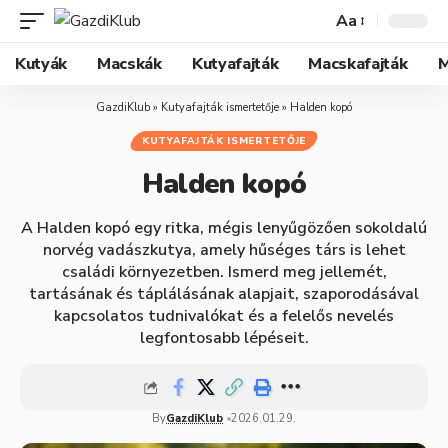
Aa
Kutyák
Macskák
Kutyafajták
Macskafajták
M
GazdiKlub
»
Kutyafajták ismertetője
»
Halden kopó
KUTYAFAJTÁK ISMERTETŐJE
Halden kopó
A Halden kopó egy ritka, mégis lenyűgözően sokoldalú
norvég vadászkutya, amely hűséges társ is lehet
családi környezetben. Ismerd meg jellemét,
tartásának és táplálásának alapjait, szaporodásával
kapcsolatos tudnivalókat és a felelős nevelés
legfontosabb lépéseit.
By
GazdiKlub
2026.01.29.