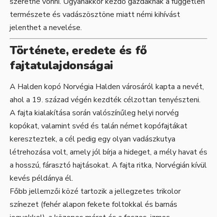
szeretné vonni. Ugyanakkor kezdő gazdáknak a független
természete és vadászösztöne miatt némi kihívást
jelenthet a nevelése.
Története, eredete és fő
fajtatulajdonságai
A Halden kopó Norvégia Halden városáról kapta a nevét,
ahol a 19. század végén kezdték célzottan tenyészteni.
A fajta kialakítása során valószínűleg helyi norvég
kopókat, valamint svéd és talán német kopófajtákat
kereszteztek, a cél pedig egy olyan vadászkutya
létrehozása volt, amely jól bírja a hideget, a mély havat és
a hosszú, fárasztó hajtásokat. A fajta ritka, Norvégián kívül
kevés példánya él.
Főbb jellemzői közé tartozik a jellegzetes trikolor
színezet (fehér alapon fekete foltokkal és barnás