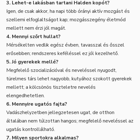
3. Lehet-e lakásban tartani Halden kopót?
Igen, de csak akkor, ha napi több órányi aktív mozgást és
szellemi elfoglaltságot kap; mozgásszegény életmód
mellett nem érzi jól magát.
4. Mennyi szőrt hullat?
Mérsékelten vedlik egész évben, tavasszal és ősszel
erősebben; rendszeres keféléssel ez jól kezelhető.
5. Jó gyerekek mellé?
Megfelelő szocializációval és neveléssel nyugodt,
türelmes társ lehet nagyobb, kutyához szokott gyerekek
mellett; a kölcsönös tiszteletre nevelés
elengedhetetlen.
6. Mennyire ugatós fajta?
Vadászhelyzetben jellegzetesen ugat, de otthon
általában nem túlzottan hangos; megfelelő neveléssel az
ugatás kontrollálható.
7. Milyen sportokra alkalmas?