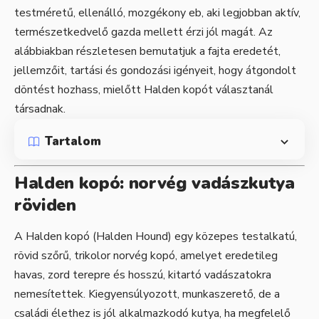
testméretű, ellenálló, mozgékony eb, aki legjobban aktív,
természetkedvelő gazda mellett érzi jól magát. Az
alábbiakban részletesen bemutatjuk a fajta eredetét,
jellemzőit, tartási és gondozási igényeit, hogy átgondolt
döntést hozhass, mielőtt Halden kopót választanál
társadnak.
Tartalom
Halden kopó: norvég vadászkutya
röviden
A Halden kopó (Halden Hound) egy közepes testalkatú,
rövid szőrű, trikolor norvég kopó, amelyet eredetileg
havas, zord terepre és hosszú, kitartó vadászatokra
nemesítettek. Kiegyensúlyozott, munkaszerető, de a
családi élethez is jól alkalmazkodó kutya, ha megfelelő