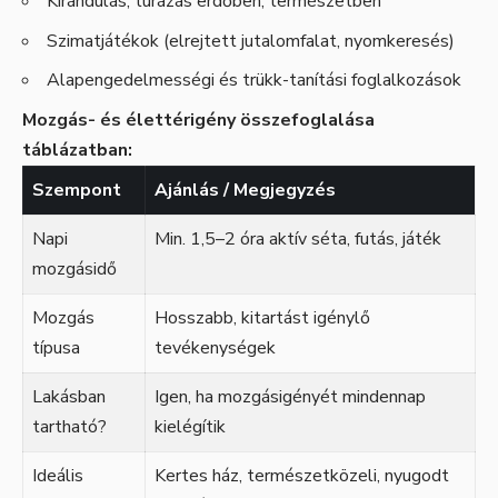
Kirándulás, túrázás erdőben, természetben
Szimatjátékok (elrejtett jutalomfalat, nyomkeresés)
Alapengedelmességi és trükk-tanítási foglalkozások
Mozgás- és élettérigény összefoglalása
táblázatban:
Szempont
Ajánlás / Megjegyzés
Napi
Min. 1,5–2 óra aktív séta, futás, játék
mozgásidő
Mozgás
Hosszabb, kitartást igénylő
típusa
tevékenységek
Lakásban
Igen, ha mozgásigényét mindennap
tartható?
kielégítik
Ideális
Kertes ház, természetközeli, nyugodt