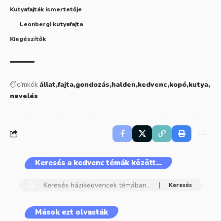
Kutyafajták ismertetője
Leonbergi kutyafajta
Kiegészítők
címkék
állat
fajta
gondozás
halden
kedvenc
kopó
kutya
nevelés
Keresés a kedvenc témák között…
Mások ezt olvasták