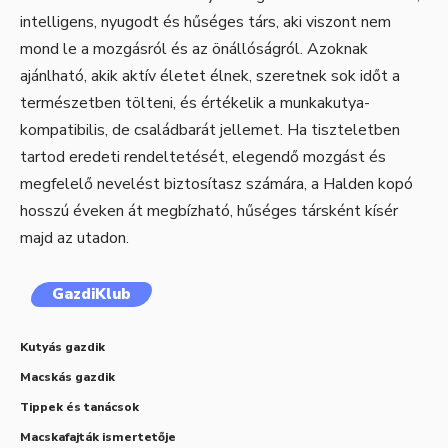
intelligens, nyugodt és hűséges társ, aki viszont nem
mond le a mozgásról és az önállóságról. Azoknak
ajánlható, akik aktív életet élnek, szeretnek sok időt a
természetben tölteni, és értékelik a munkakutya-
kompatibilis, de családbarát jellemet. Ha tiszteletben
tartod eredeti rendeltetését, elegendő mozgást és
megfelelő nevelést biztosítasz számára, a Halden kopó
hosszú éveken át megbízható, hűséges társként kísér
majd az utadon.
GazdiKlub
Kutyás gazdik
Macskás gazdik
Tippek és tanácsok
Macskafajták ismertetője