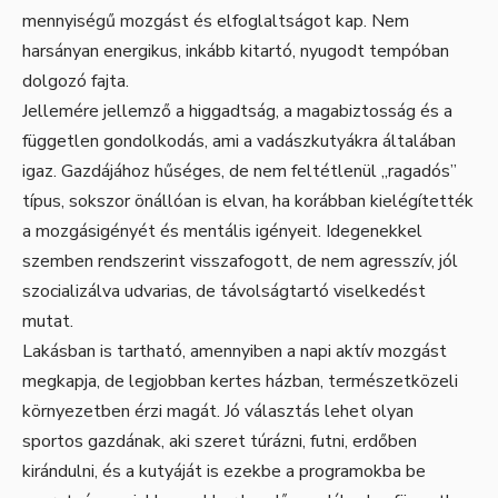
mennyiségű mozgást és elfoglaltságot kap. Nem
harsányan energikus, inkább kitartó, nyugodt tempóban
dolgozó fajta.
Jellemére jellemző a higgadtság, a magabiztosság és a
független gondolkodás, ami a vadászkutyákra általában
igaz. Gazdájához hűséges, de nem feltétlenül „ragadós”
típus, sokszor önállóan is elvan, ha korábban kielégítették
a mozgásigényét és mentális igényeit. Idegenekkel
szemben rendszerint visszafogott, de nem agresszív, jól
szocializálva udvarias, de távolságtartó viselkedést
mutat.
Lakásban is tartható, amennyiben a napi aktív mozgást
megkapja, de legjobban kertes házban, természetközeli
környezetben érzi magát. Jó választás lehet olyan
sportos gazdának, aki szeret túrázni, futni, erdőben
kirándulni, és a kutyáját is ezekbe a programokba be