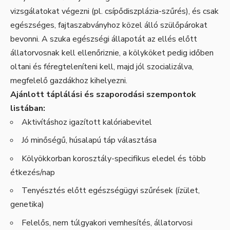
vizsgálatokat végezni (pl. csípődiszplázia-szűrés), és csak
egészséges, fajtaszabványhoz közel álló szülőpárokat
bevonni. A szuka egészségi állapotát az ellés előtt
állatorvosnak kell ellenőriznie, a kölyköket pedig időben
oltani és féregteleníteni kell, majd jól szocializálva,
megfelelő gazdákhoz kihelyezni.
Ajánlott táplálási és szaporodási szempontok
listában:
Aktivításhoz igazított kalóriabevitel
Jó minőségű, húsalapú táp választása
Kölyökkorban korosztály-specifikus eledel és több
étkezés/nap
Tenyésztés előtt egészségügyi szűrések (ízület,
genetika)
Felelős, nem túlgyakori vemhesítés, állatorvosi