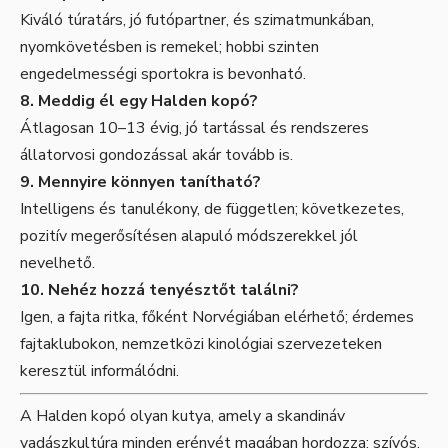
Kiváló túratárs, jó futópartner, és szimatmunkában,
nyomkövetésben is remekel; hobbi szinten
engedelmességi sportokra is bevonható.
8. Meddig él egy Halden kopó?
Átlagosan 10–13 évig, jó tartással és rendszeres
állatorvosi gondozással akár tovább is.
9. Mennyire könnyen tanítható?
Intelligens és tanulékony, de független; következetes,
pozitív megerősítésen alapuló módszerekkel jól
nevelhető.
10. Nehéz hozzá tenyésztőt találni?
Igen, a fajta ritka, főként Norvégiában elérhető; érdemes
fajtaklubokon, nemzetközi kinológiai szervezeteken
keresztül informálódni.
A Halden kopó olyan kutya, amely a skandináv
vadászkultúra minden erényét magában hordozza: szívós,