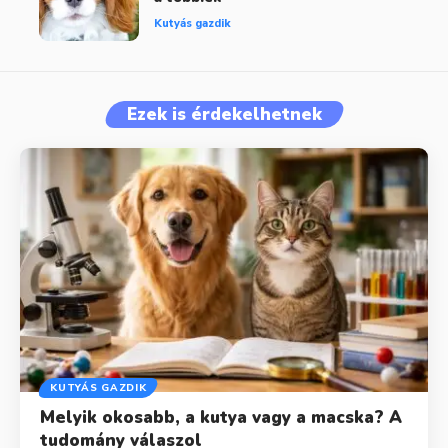
Kutyás gazdik
Ezek is érdekelhetnek
KUTYÁS GAZDIK
Melyik okosabb, a kutya vagy a macska? A
tudomány válaszol