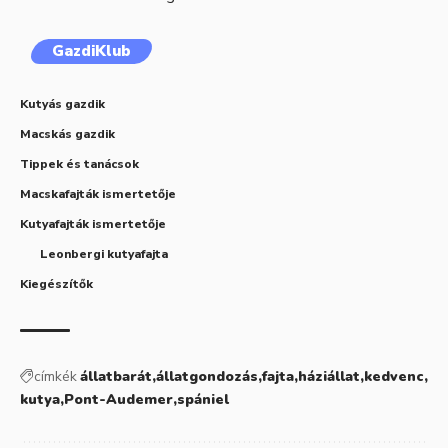
GazdiKlub
Kutyás gazdik
Macskás gazdik
Tippek és tanácsok
Macskafajták ismertetője
Kutyafajták ismertetője
Leonbergi kutyafajta
Kiegészítők
címkék
állatbarát
állatgondozás
fajta
háziállat
kedvenc
kutya
Pont-Audemer
spániel