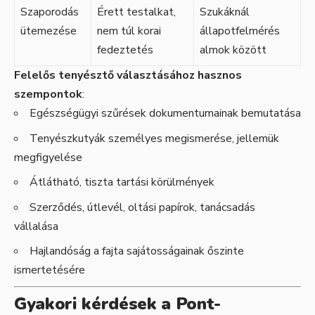
Szaporodás
Érett testalkat,
Szukáknál
ütemezése
nem túl korai
állapotfelmérés
fedeztetés
almok között
Felelős tenyésztő választásához hasznos
szempontok
:
Egészségügyi szűrések dokumentumainak bemutatása
Tenyészkutyák személyes megismerése, jellemük
megfigyelése
Átlátható, tiszta tartási körülmények
Szerződés, útlevél, oltási papírok, tanácsadás
vállalása
Hajlandóság a fajta sajátosságainak őszinte
ismertetésére
Gyakori kérdések a Pont-