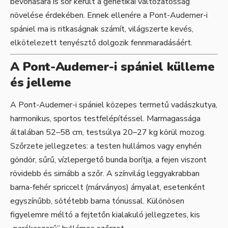
bevonására is sor került a genetikai változatosság
növelése érdekében. Ennek ellenére a Pont-Audemer-i
spániel ma is ritkaságnak számít, világszerte kevés,
elkötelezett tenyésztő dolgozik fennmaradásáért.
A Pont-Audemer-i spániel külleme
és jelleme
A Pont-Audemer-i spániel közepes termetű vadászkutya,
harmonikus, sportos testfelépítéssel. Marmagassága
általában 52–58 cm, testsúlya 20–27 kg körül mozog.
Szőrzete jellegzetes: a testen hullámos vagy enyhén
göndör, sűrű, vízlepergető bunda borítja, a fejen viszont
rövidebb és simább a szőr. A színvilág leggyakrabban
barna-fehér spriccelt (márványos) árnyalat, esetenként
egyszínűbb, sötétebb barna tónussal. Különösen
figyelemre méltó a fejtetőn kialakuló jellegzetes, kis