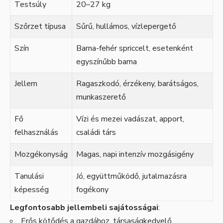
Testsúly
20–27 kg
Szőrzet típusa
Sűrű, hullámos, vízlepergető
Szín
Barna-fehér spriccelt, esetenként
egyszínűbb barna
Jellem
Ragaszkodó, érzékeny, barátságos,
munkaszerető
Fő
Vízi és mezei vadászat, apport,
felhasználás
családi társ
Mozgékonyság
Magas, napi intenzív mozgásigény
Tanulási
Jó, együttműködő, jutalmazásra
képesség
fogékony
Legfontosabb jellembeli sajátosságai
:
Erős kötődés a gazdához, társaságkedvelő