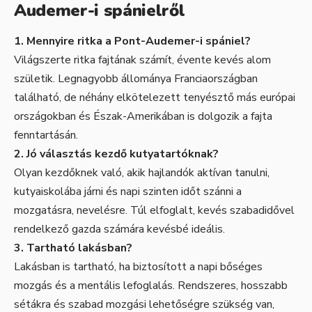
Audemer-i spánielről
1. Mennyire ritka a Pont-Audemer-i spániel?
Világszerte ritka fajtának számít, évente kevés alom
születik. Legnagyobb állománya Franciaországban
található, de néhány elkötelezett tenyésztő más európai
országokban és Észak-Amerikában is dolgozik a fajta
fenntartásán.
2. Jó választás kezdő kutyatartóknak?
Olyan kezdőknek való, akik hajlandók aktívan tanulni,
kutyaiskolába járni és napi szinten időt szánni a
mozgatásra, nevelésre. Túl elfoglalt, kevés szabadidővel
rendelkező gazda számára kevésbé ideális.
3. Tart­ható lakásban?
Lakásban is tartható, ha biztosított a napi bőséges
mozgás és a mentális lefoglalás. Rendszeres, hosszabb
sétákra és szabad mozgási lehetőségre szükség van,