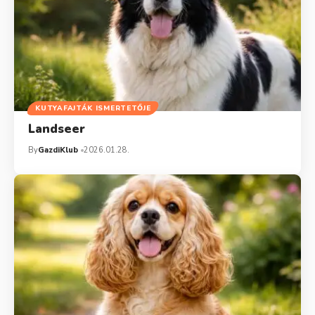
KUTYAFAJTÁK ISMERTETŐJE
Landseer
By
GazdiKlub
2026.01.28.