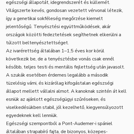
egészségi állapotát, idegrendszerét és küllemét.
Világszerte kevés, gondosan vezetett vérvonal létezik,
így a genetikai sokféleség megőrzése kiemelt
jelentőségű. Tenyésztési együttműködések, akár
országok közötti fedeztetések segíthetnek elkerülni a
túlzott beltenyésztettséget.
Az ivarérettség általában 1–1,5 éves kor körül
következik be, de a tenyésztésbe vonás csak ennél
később, teljes testi és mentális fejlettség után javasolt.
A szukák esetében érdemes legalább a második
tüzelésig várni, és kizárólag kifogástalan egészségi
állapot mellett vállalni almot. A kanoknak szintén át kell
esniük az ajánlott egészségügyi szűréseken, és
viselkedésükben stabil, jól kezelhető, kiegyensúlyozott
egyedeknek kell lenniük.
Egészségi szempontból a Pont-Audemer-i spániel
általában strapabíró fajta, de bizonyos, közepes-