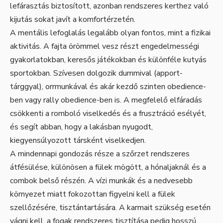
lefárasztás biztosított, azonban rendszeres kerthez való
kijutás sokat javít a komfortérzetén.
A mentális lefoglalás legalább olyan fontos, mint a fizikai
aktivitás. A fajta örömmel vesz részt engedelmességi
gyakorlatokban, keresős játékokban és különféle kutyás
sportokban. Szívesen dolgozik dummival (apport-
tárggyal), orrmunkával és akár kezdő szinten obedience-
ben vagy rally obedience-ben is. A megfelelő elfáradás
csökkenti a romboló viselkedés és a frusztráció esélyét,
és segít abban, hogy a lakásban nyugodt,
kiegyensúlyozott társként viselkedjen.
A mindennapi gondozás része a szőrzet rendszeres
átfésülése, különösen a fülek mögött, a hónaljaknál és a
combok belső részén. A vízi munkák és a nedvesebb
környezet miatt fokozottan figyelni kell a fülek
szellőzésére, tisztántartására. A karmait szükség esetén
vágni kell, a fogak rendszeres tisztítása pedig hosszú