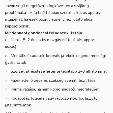
távon segít megelőzni a fogkövet és a szájüregi
problémákat. A fajta általában szereti a közös ápolási
rituálékat, ha ezek pozitív élményhez, jutalomhoz
kapcsolódnak.
Mindennapi gondozási feladatok listája
:
Napi 1,5–2 óra aktív mozgás (séta, futás, apport,
úszás)
Mentális feladatok: keresős játékok, engedelmességi
gyakorlatok
Szőrzet átfésülése hetente legalább 2–3 alkalommal
Fülek ellenőrzése és szükség szerinti tisztítása
Karma vágása, ha nem kopik magától megfelelően
Fogápolás: fogkefe vagy rágócsontok, fogtisztító
jutalomfalatok