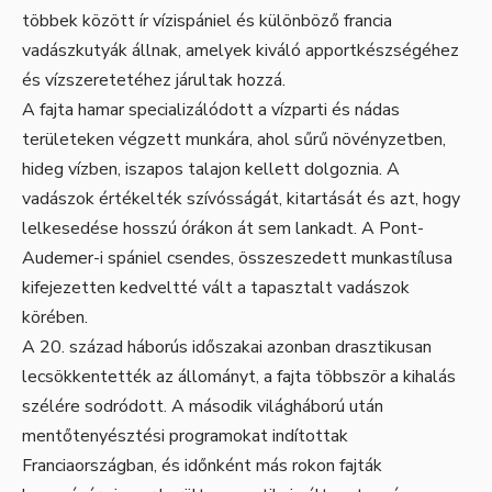
többek között ír vízispániel és különböző francia
vadászkutyák állnak, amelyek kiváló apportkészségéhez
és vízszeretetéhez járultak hozzá.
A fajta hamar specializálódott a vízparti és nádas
területeken végzett munkára, ahol sűrű növényzetben,
hideg vízben, iszapos talajon kellett dolgoznia. A
vadászok értékelték szívósságát, kitartását és azt, hogy
lelkesedése hosszú órákon át sem lankadt. A Pont-
Audemer-i spániel csendes, összeszedett munkastílusa
kifejezetten kedveltté vált a tapasztalt vadászok
körében.
A 20. század háborús időszakai azonban drasztikusan
lecsökkentették az állományt, a fajta többször a kihalás
szélére sodródott. A második világháború után
mentőtenyésztési programokat indítottak
Franciaországban, és időnként más rokon fajták