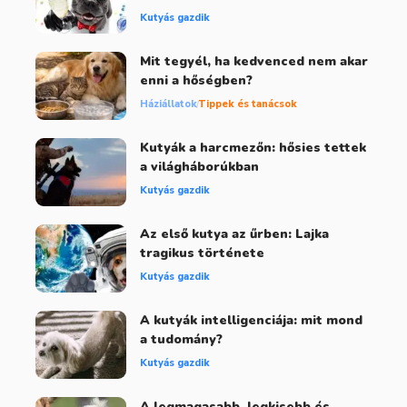
Kutyás gazdik
Mit tegyél, ha kedvenced nem akar
enni a hőségben?
Háziállatok
Tippek és tanácsok
Kutyák a harcmezőn: hősies tettek
a világháborúkban
Kutyás gazdik
Az első kutya az űrben: Lajka
tragikus története
Kutyás gazdik
A kutyák intelligenciája: mit mond
a tudomány?
Kutyás gazdik
A legmagasabb, legkisebb és