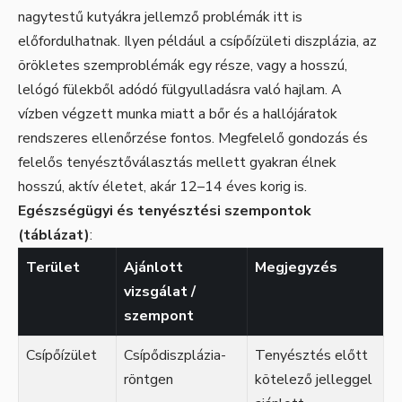
nagytestű kutyákra jellemző problémák itt is
előfordulhatnak. Ilyen például a csípőízületi diszplázia, az
örökletes szemproblémák egy része, vagy a hosszú,
lelógó fülekből adódó fülgyulladásra való hajlam. A
vízben végzett munka miatt a bőr és a hallójáratok
rendszeres ellenőrzése fontos. Megfelelő gondozás és
felelős tenyésztőválasztás mellett gyakran élnek
hosszú, aktív életet, akár 12–14 éves korig is.
Egészségügyi és tenyésztési szempontok
(táblázat)
:
Terület
Ajánlott
Megjegyzés
vizsgálat /
szempont
Csípőízület
Csípődiszplázia-
Tenyésztés előtt
röntgen
kötelező jelleggel