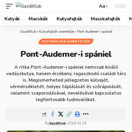
Aa
Kutyák
Macskák
Kutyafajták
Macskafajták
M
GazdiKlub
»
Kutyafajták ismertetője
»
Pont-Audemer-i spániel
KUTYAFAJTÁK ISMERTETŐJE
Pont-Audemer-i spániel
A ritka Pont-Audemer-i spániel nemcsak kiváló
vadászkutya, hanem érzékeny, ragaszkodó családi társ
is. Megismerheted jellegzetes külsejét,
vérmérsékletét, helyes táplálását és szőrápolását,
valamint szaporodásával, nevelésével kapcsolatos
legfontosabb tudnivalókat.
By
GazdiKlub
2026.01.29.