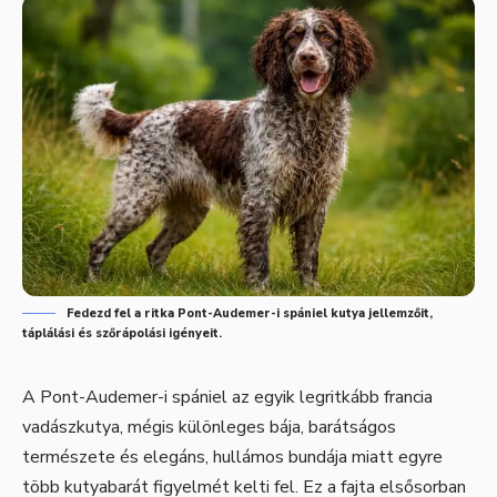
Fedezd fel a ritka Pont-Audemer-i spániel kutya jellemzőit,
táplálási és szőrápolási igényeit.
A Pont-Audemer-i spániel az egyik legritkább francia
vadászkutya, mégis különleges bája, barátságos
természete és elegáns, hullámos bundája miatt egyre
több kutyabarát figyelmét kelti fel. Ez a fajta elsősorban