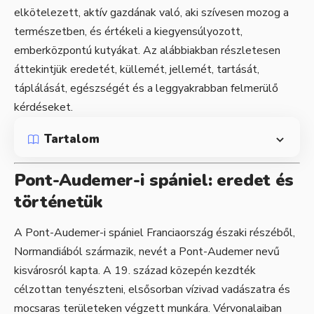
elkötelezett, aktív gazdának való, aki szívesen mozog a
természetben, és értékeli a kiegyensúlyozott,
emberközpontú kutyákat. Az alábbiakban részletesen
áttekintjük eredetét, küllemét, jellemét, tartását,
táplálását, egészségét és a leggyakrabban felmerülő
kérdéseket.
Tartalom
Pont-Audemer-i spániel: eredet és
történetük
A Pont-Audemer-i spániel Franciaország északi részéből,
Normandiából származik, nevét a Pont-Audemer nevű
kisvárosról kapta. A 19. század közepén kezdték
célzottan tenyészteni, elsősorban vízivad vadászatra és
mocsaras területeken végzett munkára. Vérvonalaiban