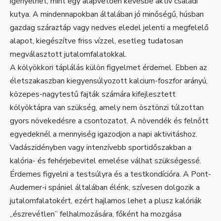
igényelhet, mint egy alapvetően kevésbé aktív családi
kutya. A mindennapokban általában jó minőségű, húsban
gazdag száraztáp vagy nedves eledel jelenti a megfelelő
alapot, kiegészítve friss vízzel, esetleg tudatosan
megválasztott jutalomfalatokkal.
A kölyökkori táplálás külön figyelmet érdemel. Ebben az
életszakaszban kiegyensúlyozott kalcium-foszfor arányú,
közepes-nagytestű fajták számára kifejlesztett
kölyöktápra van szükség, amely nem ösztönzi túlzottan
gyors növekedésre a csontozatot. A növendék és felnőtt
egyedeknél a mennyiség igazodjon a napi aktivitáshoz.
Vadászidényben vagy intenzívebb sportidőszakban a
kalória- és fehérjebevitel emelése válhat szükségessé.
Érdemes figyelni a testsúlyra és a testkondícióra. A Pont-
Audemer-i spániel általában élénk, szívesen dolgozik a
jutalomfalatokért, ezért hajlamos lehet a plusz kalóriák
„észrevétlen” felhalmozására, főként ha mozgása