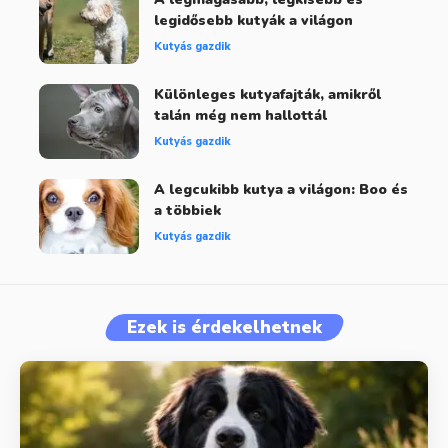
legidősebb kutyák a világon
Kutyás gazdik
Különleges kutyafajták, amikről
talán még nem hallottál
Kutyás gazdik
A legcukibb kutya a világon: Boo és
a többiek
Kutyás gazdik
Ezek is érdekelhetnek