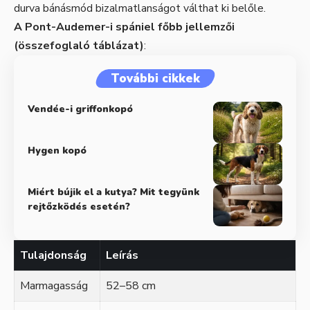
durva bánásmód bizalmatlanságot válthat ki belőle.
A Pont-Audemer-i spániel főbb jellemzői
(összefoglaló táblázat)
:
További cikkek
Vendée-i griffonkopó
Hygen kopó
Miért bújik el a kutya? Mit tegyünk
rejtőzködés esetén?
Tulajdonság
Leírás
Marmagasság
52–58 cm