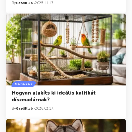
By
GazdiKlub
2025.11.17.
MADARAK
Hogyan alakíts ki ideális kalitkát
díszmadárnak?
By
GazdiKlub
2026.02.17.