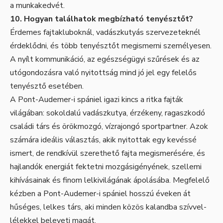
a munkakedvét.
10. Hogyan találhatok megbízható tenyésztőt?
Érdemes fajtakluboknál, vadászkutyás szervezeteknél
érdeklődni, és több tenyésztőt megismerni személyesen.
A nyílt kommunikáció, az egészségügyi szűrések és az
utógondozásra való nyitottság mind jó jel egy felelős
tenyésztő esetében.
A Pont-Audemer-i spániel igazi kincs a ritka fajták
világában: sokoldalú vadászkutya, érzékeny, ragaszkodó
családi társ és örökmozgó, vízrajongó sportpartner. Azok
számára ideális választás, akik nyitottak egy kevéssé
ismert, de rendkívül szerethető fajta megismerésére, és
hajlandók energiát fektetni mozgásigényének, szellemi
kihívásainak és finom lelkivilágának ápolásába. Megfelelő
kézben a Pont-Audemer-i spániel hosszú éveken át
hűséges, lelkes társ, aki minden közös kalandba szívvel-
lélekkel beleveti magát.