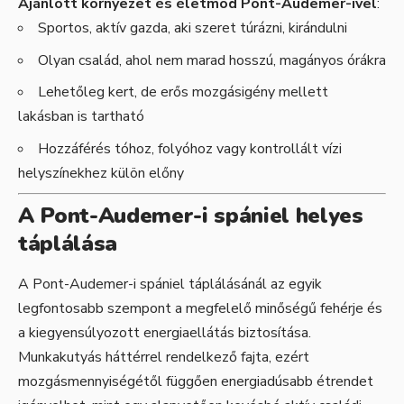
Ajánlott környezet és életmód Pont-Audemer-ivel
:
Sportos, aktív gazda, aki szeret túrázni, kirándulni
Olyan család, ahol nem marad hosszú, magányos órákra
Lehetőleg kert, de erős mozgásigény mellett
lakásban is tartható
Hozzáférés tóhoz, folyóhoz vagy kontrollált vízi
helyszínekhez külön előny
A Pont-Audemer-i spániel helyes
táplálása
A Pont-Audemer-i spániel táplálásánál az egyik
legfontosabb szempont a megfelelő minőségű fehérje és
a kiegyensúlyozott energiaellátás biztosítása.
Munkakutyás háttérrel rendelkező fajta, ezért
mozgásmennyiségétől függően energiadúsabb étrendet