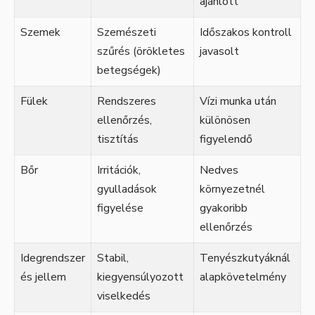
ajánlott
Szemek
Szemészeti
Időszakos kontroll
szűrés (örökletes
javasolt
betegségek)
Fülek
Rendszeres
Vízi munka után
ellenőrzés,
különösen
tisztítás
figyelendő
Bőr
Irritációk,
Nedves
gyulladások
környezetnél
figyelése
gyakoribb
ellenőrzés
Idegrendszer
Stabil,
Tenyészkutyáknál
és jellem
kiegyensúlyozott
alapkövetelmény
viselkedés