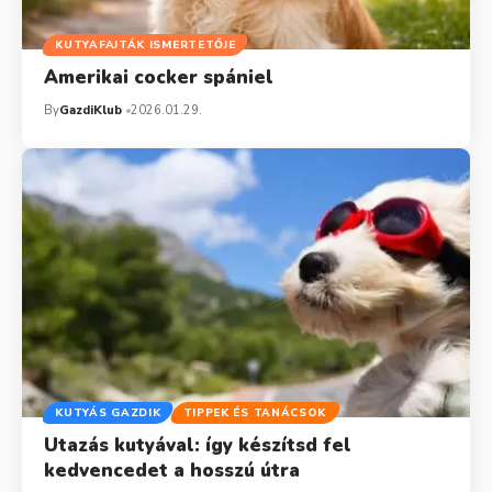
KUTYAFAJTÁK ISMERTETŐJE
Amerikai cocker spániel
By
GazdiKlub
2026.01.29.
KUTYÁS GAZDIK
TIPPEK ÉS TANÁCSOK
Utazás kutyával: így készítsd fel
kedvencedet a hosszú útra