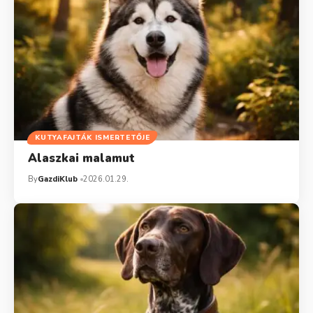
KUTYAFAJTÁK ISMERTETŐJE
Alaszkai malamut
By
GazdiKlub
2026.01.29.