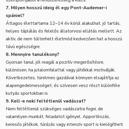
szempontjából a rendszeresség a kulcs.
7. Milyen hosszú ideig él egy Pont-Audemer-i
spániel?
Átlagos élettartama 12–14 év körül alakulhat, jó tartás,
helyes táplálás és felelős állatorvosi ellátás mellett. Az
aktív, de nem túlterhelt életmód kedvezően hat a hosszú
távú egészségre.
8. Mennyire tanulékony?
Gyorsan tanul, jól reagál a pozitív megerősítésre,
különösen, ha jutalomfalattal vagy játékkal motiválják.
Következetes, türelmes gazdával könnyen elsajátítja az
alapengedelmességet, és szívesen vesz részt különféle
kutyás sportokban is.
9. Kell-e neki feltétlenül vadászat?
Nem feltétlenül szükséges vadászatra fogni, de
valamilyen munkát, feladatot igényel. Apportírozás,
keresős játékok, túrázás vagy intenzív sport is kielégítheti