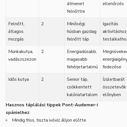
átmenet
ellenőrzés
felnőttre
Felnőtt,
2
Minőségi,
Igazítás
átlagos
húsban gazdag
aktivitáshoz
mozgás
felnőtt táp
testalkatho
Munkakutya,
2
Energiadúsabb,
Megnöveke
vadászszezon
magasabb
energiaigén
fehérjetartalmú
fedezése
Idős kutya
2
Senior táp,
Ízületbarát
csökkentett
összetevők
kalóriatartalom
előnyben
Hasznos táplálási tippek Pont-Audemer-i
spánielhez
:
Mindig friss, tiszta ivóvíz álljon előtte