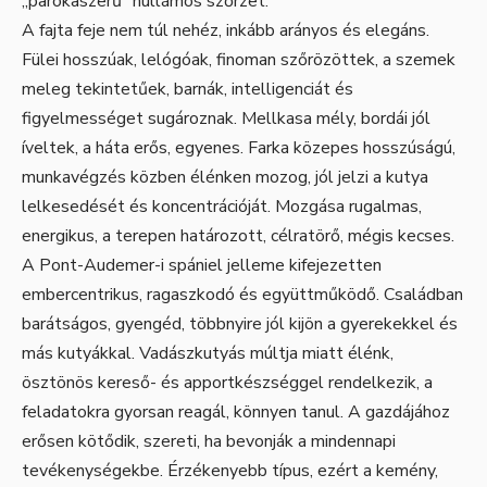
„parókaszerű” hullámos szőrzet.
A fajta feje nem túl nehéz, inkább arányos és elegáns.
Fülei hosszúak, lelógóak, finoman szőrözöttek, a szemek
meleg tekintetűek, barnák, intelligenciát és
figyelmességet sugároznak. Mellkasa mély, bordái jól
íveltek, a háta erős, egyenes. Farka közepes hosszúságú,
munkavégzés közben élénken mozog, jól jelzi a kutya
lelkesedését és koncentrációját. Mozgása rugalmas,
energikus, a terepen határozott, célratörő, mégis kecses.
A Pont-Audemer-i spániel jelleme kifejezetten
embercentrikus, ragaszkodó és együttműködő. Családban
barátságos, gyengéd, többnyire jól kijön a gyerekekkel és
más kutyákkal. Vadászkutyás múltja miatt élénk,
ösztönös kereső- és apportkészséggel rendelkezik, a
feladatokra gyorsan reagál, könnyen tanul. A gazdájához
erősen kötődik, szereti, ha bevonják a mindennapi
tevékenységekbe. Érzékenyebb típus, ezért a kemény,