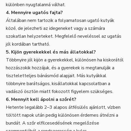
különben nyugtalanná válhat.
4. Mennyire ugatós fajta?
Általában nem tartozik a folyamatosan ugató kutyák
közé, de jelezheti az idegeneket vagy a számára
szokatlan helyzeteket. Megfelelő neveléssel az ugatás
jól kordában tartható.
5. Kijön gyerekekkel és más állatokkal?
Többnyire jól kijön a gyerekekkel, különösen ha kiskorától
hozzászokik hozzájuk, és a gyerekek is megtanulják a
tiszteletteljes bánásmód alapjait. Más kutyákkal
többnyire barátságos, kisállatokkal kapcsolatban a
vadászó ösztön miatt fokozott figyelem szükséges.
6. Mennyit kell ápolni a szőrét?
Hetente legalább 2–3 alapos átfésülés ajánlott, vízben
töltött napok után pedig különösen érdemes átnézni a
bundát. A szőr elfilcesedésének megelőzése