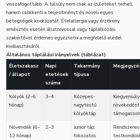
visszafogottabb. A túlsúly nem csak az ízületeket terheli,
hanem csökkenti a teljesítményt és növeli egyes
betegségek kockázatát. Ételallergia vagy érzékeny
emésztés esetén állatorvossal vagy táplálkozási
szakértővel érdemes egyeztetni a megfelelő eledel
kiválasztásáról.
Általános táplálási irányelvek (táblázat)
:
Életszakasz
Napi
Takarmány
Megjegyzé
/ állapot
etetések
típusa
száma
Kölyök (2–6
3–4
Közepes-
Kiegyensúly
hónap)
nagytestű
növekedést
kölyöktáp
támogasso
Növendék (6–
2–3
Junior táp,
Rendszeres
12 hónap)
fokozatos
testkondíció