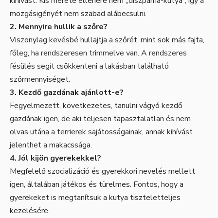
kihívást. Kis mérete ellenére nem „díszpárna-kutya”, így a
mozgásigényét nem szabad alábecsülni.
2. Mennyire hullik a szőre?
Viszonylag kevésbé hullajtja a szőrét, mint sok más fajta,
főleg, ha rendszeresen trimmelve van. A rendszeres
fésülés segít csökkenteni a lakásban található
szőrmennyiséget.
3. Kezdő gazdának ajánlott-e?
Fegyelmezett, következetes, tanulni vágyó kezdő
gazdának igen, de aki teljesen tapasztalatlan és nem
olvas utána a terrierek sajátosságainak, annak kihívást
jelenthet a makacssága.
4. Jól kijön gyerekekkel?
Megfelelő szocializáció és gyerekkori nevelés mellett
igen, általában játékos és türelmes. Fontos, hogy a
gyerekeket is megtanítsuk a kutya tiszteletteljes
kezelésére.