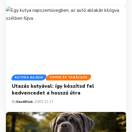
KUTYÁS GAZDIK
TIPPEK ÉS TANÁCSOK
Utazás kutyával: így készítsd fel
kedvencedet a hosszú útra
By
GazdiKlub
2025.11.17.