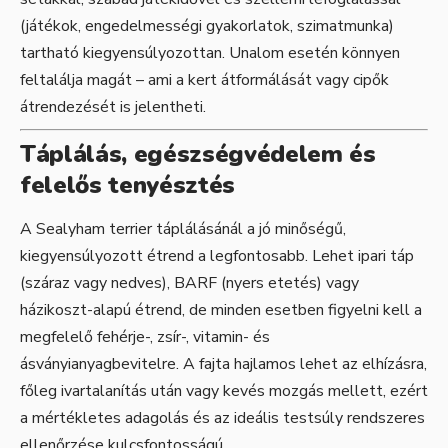
(játékok, engedelmességi gyakorlatok, szimatmunka)
tartható kiegyensúlyozottan. Unalom esetén könnyen
feltalálja magát – ami a kert átformálását vagy cipők
átrendezését is jelentheti.
Táplálás, egészségvédelem és
felelős tenyésztés
A Sealyham terrier táplálásánál a jó minőségű,
kiegyensúlyozott étrend a legfontosabb. Lehet ipari táp
(száraz vagy nedves), BARF (nyers etetés) vagy
házikoszt-alapú étrend, de minden esetben figyelni kell a
megfelelő fehérje-, zsír-, vitamin- és
ásványianyagbevitelre. A fajta hajlamos lehet az elhízásra,
főleg ivartalanítás után vagy kevés mozgás mellett, ezért
a mértékletes adagolás és az ideális testsúly rendszeres
ellenőrzése kulcsfontosságú.