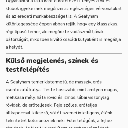
Ugyanakkor a fajta iránt elkötelezett tenyésztők és
klubok igyekeznek megőrizni az egészséges vérvonalakat
és az eredeti munkakészséget is. A Sealyham
különlegessége éppen abban rejlik, hogy egy klasszikus,
régi típusú terrier, aki megőrizte vadászmúltjának
bátorságát, miközben kiváló családi kutyaként is megállja
a helyét.
Külső megjelenés, színek és
testfelépítés
A Sealyham terrier kistermetű, de masszív, erős
csontozatú kutya. Teste hosszabb, mint amilyen magas,
mellkasa mély, háta rövid és izmos, lábai viszonylag
rövidek, de erőteljesek. Feje széles, erőteljes
állkapoccsal, kifejező, sötét szemei intelligens, élénk
tekintetet kölcsönöznek neki. Fülei lelógóak, a fejhez