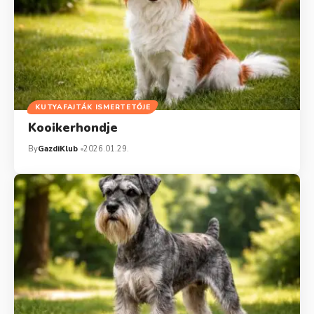
KUTYAFAJTÁK ISMERTETŐJE
Kooikerhondje
By
GazdiKlub
2026.01.29.