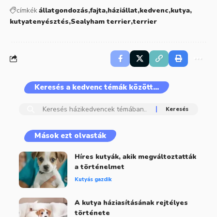
címkék
állatgondozás
fajta
háziállat
kedvenc
kutya
kutyatenyésztés
Sealyham terrier
terrier
Keresés a kedvenc témák között…
Mások ezt olvasták
Híres kutyák, akik megváltoztatták
a történelmet
Kutyás gazdik
A kutya háziasításának rejtélyes
története