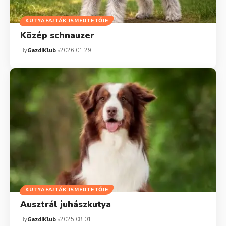
KUTYAFAJTÁK ISMERTETŐJE
Közép schnauzer
By
GazdiKlub
2026.01.29.
KUTYAFAJTÁK ISMERTETŐJE
Ausztrál juhászkutya
By
GazdiKlub
2025.08.01.