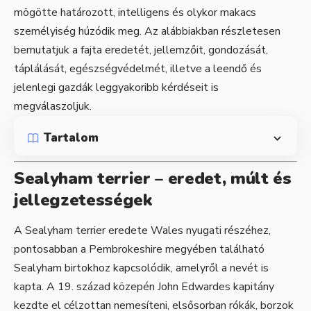
mögötte határozott, intelligens és olykor makacs
személyiség húzódik meg. Az alábbiakban részletesen
bemutatjuk a fajta eredetét, jellemzőit, gondozását,
táplálását, egészségvédelmét, illetve a leendő és
jelenlegi gazdák leggyakoribb kérdéseit is
megválaszoljuk.
Tartalom
Sealyham terrier – eredet, múlt és
jellegzetességek
A Sealyham terrier eredete Wales nyugati részéhez,
pontosabban a Pembrokeshire megyében található
Sealyham birtokhoz kapcsolódik, amelyről a nevét is
kapta. A 19. század közepén John Edwardes kapitány
kezdte el célzottan nemesíteni, elsősorban rókák, borzok