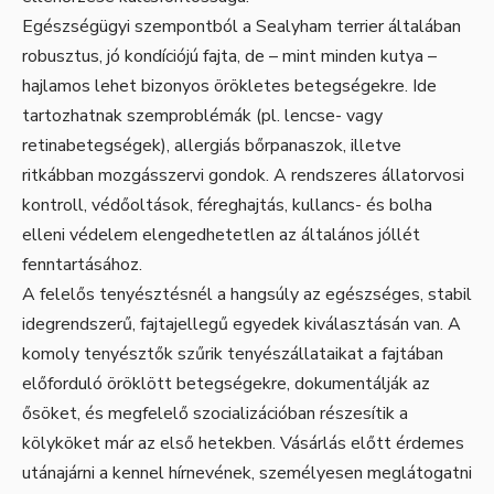
Egészségügyi szempontból a Sealyham terrier általában
robusztus, jó kondíciójú fajta, de – mint minden kutya –
hajlamos lehet bizonyos örökletes betegségekre. Ide
tartozhatnak szemproblémák (pl. lencse- vagy
retinabetegségek), allergiás bőrpanaszok, illetve
ritkábban mozgásszervi gondok. A rendszeres állatorvosi
kontroll, védőoltások, féreghajtás, kullancs- és bolha
elleni védelem elengedhetetlen az általános jóllét
fenntartásához.
A felelős tenyésztésnél a hangsúly az egészséges, stabil
idegrendszerű, fajtajellegű egyedek kiválasztásán van. A
komoly tenyésztők szűrik tenyészállataikat a fajtában
előforduló öröklött betegségekre, dokumentálják az
ősöket, és megfelelő szocializációban részesítik a
kölyköket már az első hetekben. Vásárlás előtt érdemes
utánajárni a kennel hírnevének, személyesen meglátogatni