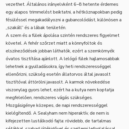
vezethet. Általános irányelvként 6–8 hetente érdemes
egy alapos trimmelést beiktatni, a hétköznapokban pedig
fésüléssel megakadályozni a gubancolódást, különösen a
„szakáll” és a lábak területén.
A szem és a fülek ápolása szintén rendszeres figyelmet
követel. A fehér szőrzet miatt a könnyfoltok és
elszíneződések jobban láthatók, ezért a szemkörnyék
óvatos tisztítása ajánlott. A lelógó fülek hajlamosabbak
lehetnek a gyulladásokra, így heti rendszerességgel
ellenőrizni, szükség esetén állatorvos által javasolt
tisztítóval áttörölni javasolt. A karmok növekedése
viszonylag gyors lehet, ezért ha a kutya nem koptatja
megfelelően, rendszeres vágás szükséges.
Mozgásigénye közepes, de napi rendszerességgel
kielégítendő. A Sealyham nem hiperaktív, de nem is
kifejezetten lustálkodó fajta: rövidebb, de tartalmas
sétákkal, szabad játékidővel és szellemi lefoglalással