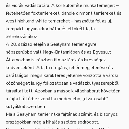
és vidrák vadászatára. A kor különféle munkaterrierjeit –
feltehetően foxterriereket, dandie dinmont terriereket és
west highland white terriereket – használta fel az új,
kompakt, ugyanakkor bátor és eltökélt fajta
létrehozásához.
A 20. század elején a Sealyham terrier egyre
népszerűbbé vált Nagy-Britanniában és az Egyesült
Államokban is, részben filmsztárok és hírességek
kedvenceként. A fajta elegáns, fehér megjelenése és
barátságos, mégis karakteres jelleme vonzotta a városi
közönséget is, így fokozatosan a vadászkutyaszerepből
társállat lett. Azonban a második világháborút követően
a fajta háttérbe szorult a modernebb, „divatosabb”
kutyákkal szemben.
Ma a Sealyham terrier ritka fajtának számít, és bizonyos
országokban még a kihalás szélére sodródott.