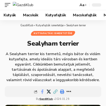
Aa
Kutyák
Macskák
Kutyafajták
Macskafajták
M
GazdiKlub
»
Kutyafajták ismertetője
»
Sealyham terrier
KUTYAFAJTÁK ISMERTETŐJE
Sealyham terrier
A Sealyham terrier kis termetű, mégis bátor és vidám
kutyafajta, amely ideális társ városban és kertben
egyaránt. Cikkünkben bemutatjuk jellemét,
tartásának és ápolásának alapjait, a megfelelő
táplálást, szaporodását, nevelési tanácsokat,
valamint rövid válaszokat a leggyakoribb kérdésekre.
By
GazdiKlub
2026.01.29.