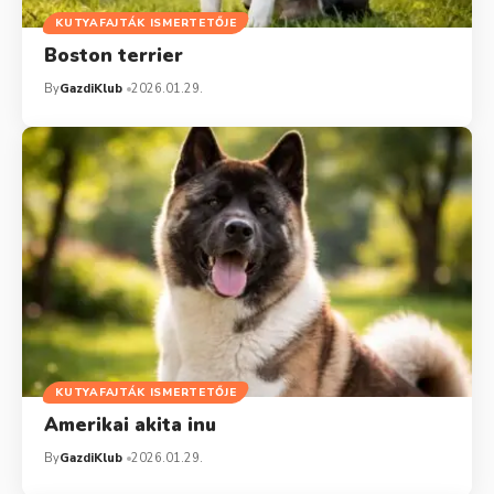
KUTYAFAJTÁK ISMERTETŐJE
Boston terrier
By
GazdiKlub
2026.01.29.
KUTYAFAJTÁK ISMERTETŐJE
Amerikai akita inu
By
GazdiKlub
2026.01.29.