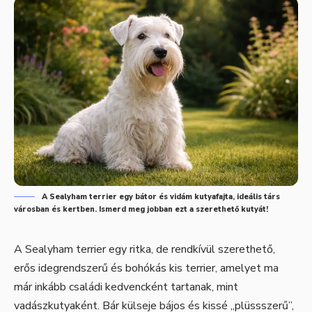
A Sealyham terrier egy bátor és vidám kutyafajta, ideális társ
városban és kertben. Ismerd meg jobban ezt a szerethető kutyát!
A Sealyham terrier egy ritka, de rendkívül szerethető,
erős idegrendszerű és bohókás kis terrier, amelyet ma
már inkább családi kedvencként tartanak, mint
vadászkutyaként. Bár külseje bájos és kissé „plüssszerű”,