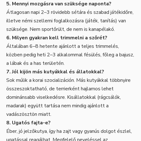
5. Mennyi mozgásra van szüksége naponta?
Átlagosan napi 2–3 rövidebb sétára és szabad játékidőre,
illetve némi szellemi foglalkozásra (játék, tanítás) van
szüksége. Nem sportőrült, de nem is kanapélakó.
6. Milyen gyakran kell trimmelni a szőrét?
Általában 6–8 hetente ajánlott a teljes trimmelés,
közben pedig heti 2–3 alkalommal fésülés, főleg a bajusz,
a lábak és a has területén.
7. Jól kijön más kutyákkal és állatokkal?
Sok múlik a korai szocializáción. Más kutyákkal többnyire
összeszoktatható, de terrierként hajlamos lehet
dominánsabb viselkedésre. Kisállatokkal (rágcsálók,
madarak) együtt tartása nem mindig ajánlott a
vadászösztön miatt.
8. Ugatós fajta-e?
Éber, jó jelzőkutya, így ha zajt vagy gyanús dolgot észlel,
ugatással reagálhat. Megfelelő neveléssel az