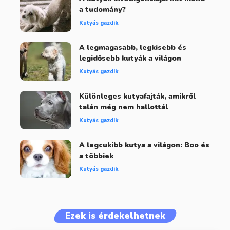
a tudomány?
Kutyás gazdik
A legmagasabb, legkisebb és
legidősebb kutyák a világon
Kutyás gazdik
Különleges kutyafajták, amikről
talán még nem hallottál
Kutyás gazdik
A legcukibb kutya a világon: Boo és
a többiek
Kutyás gazdik
Ezek is érdekelhetnek