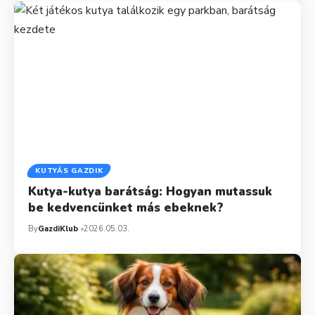
KUTYÁS GAZDIK
Kutya-kutya barátság: Hogyan mutassuk
be kedvencünket más ebeknek?
By
GazdiKlub
2026.05.03.