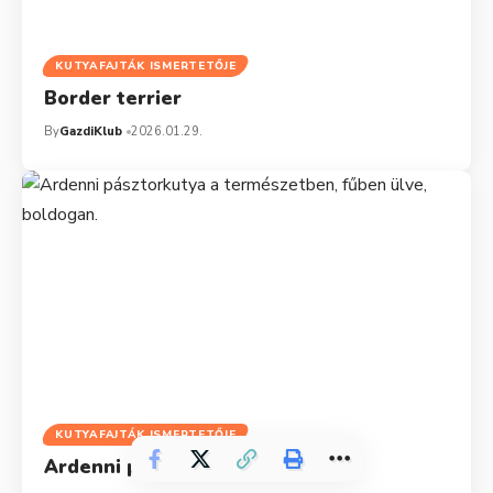
KUTYAFAJTÁK ISMERTETŐJE
Border terrier
By
GazdiKlub
2026.01.29.
KUTYAFAJTÁK ISMERTETŐJE
Ardenni pásztorkutya