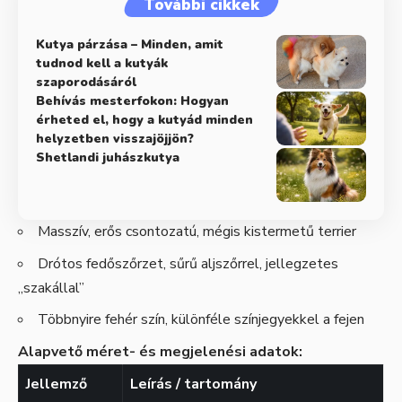
További cikkek
Kutya párzása – Minden, amit
tudnod kell a kutyák
szaporodásáról
Behívás mesterfokon: Hogyan
érheted el, hogy a kutyád minden
helyzetben visszajöjjön?
Shetlandi juhászkutya
Masszív, erős csontozatú, mégis kistermetű terrier
Drótos fedőszőrzet, sűrű aljszőrrel, jellegzetes
„szakállal”
Többnyire fehér szín, különféle színjegyekkel a fejen
Alapvető méret- és megjelenési adatok:
Jellemző
Leírás / tartomány