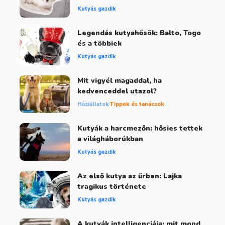
Kutyás gazdik
Legendás kutyahősök: Balto, Togo
és a többiek
Kutyás gazdik
Mit vigyél magaddal, ha
kedvenceddel utazol?
Háziállatok
Tippek és tanácsok
Kutyák a harcmezőn: hősies tettek
a világháborúkban
Kutyás gazdik
Az első kutya az űrben: Lajka
tragikus története
Kutyás gazdik
A kutyák intelligenciája: mit mond