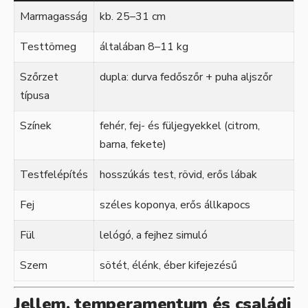
Marmagasság
kb. 25–31 cm
Testtömeg
általában 8–11 kg
Szőrzet
dupla: durva fedőszőr + puha aljszőr
típusa
Színek
fehér, fej- és füljegyekkel (citrom,
barna, fekete)
Testfelépítés
hosszúkás test, rövid, erős lábak
Fej
széles koponya, erős állkapocs
Fül
lelógó, a fejhez simuló
Szem
sötét, élénk, éber kifejezésű
Jellem, temperamentum és családi