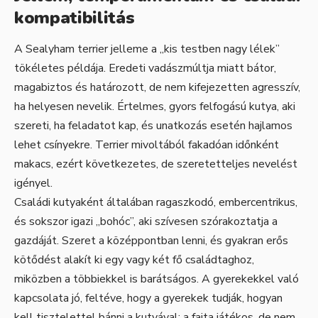
kompatibilitás
A Sealyham terrier jelleme a „kis testben nagy lélek”
tökéletes példája. Eredeti vadászmúltja miatt bátor,
magabiztos és határozott, de nem kifejezetten agresszív,
ha helyesen nevelik. Értelmes, gyors felfogású kutya, aki
szereti, ha feladatot kap, és unatkozás esetén hajlamos
lehet csínyekre. Terrier mivoltából fakadóan időnként
makacs, ezért következetes, de szeretetteljes nevelést
igényel.
Családi kutyaként általában ragaszkodó, embercentrikus,
és sokszor igazi „bohóc”, aki szívesen szórakoztatja a
gazdáját. Szeret a középpontban lenni, és gyakran erős
kötődést alakít ki egy vagy két fő családtaghoz,
miközben a többiekkel is barátságos. A gyerekekkel való
kapcsolata jó, feltéve, hogy a gyerekek tudják, hogyan
kell tisztelettel bánni a kutyával: a fajta játékos, de nem