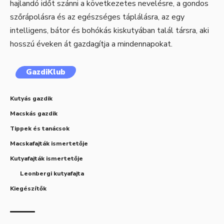
hajlandó időt szánni a következetes nevelésre, a gondos
szőrápolásra és az egészséges táplálásra, az egy
intelligens, bátor és bohókás kiskutyában talál társra, aki
hosszú éveken át gazdagítja a mindennapokat.
GazdiKlub
Kutyás gazdik
Macskás gazdik
Tippek és tanácsok
Macskafajták ismertetője
Kutyafajták ismertetője
Leonbergi kutyafajta
Kiegészítők