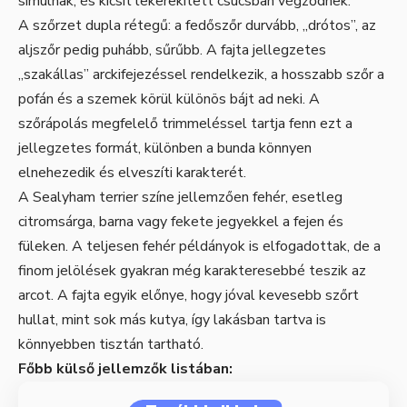
simulnak, és kicsit lekerekített csúcsban végződnek.
A szőrzet dupla rétegű: a fedőszőr durvább, „drótos”, az
aljszőr pedig puhább, sűrűbb. A fajta jellegzetes
„szakállas” arckifejezéssel rendelkezik, a hosszabb szőr a
pofán és a szemek körül különös bájt ad neki. A
szőrápolás megfelelő trimmeléssel tartja fenn ezt a
jellegzetes formát, különben a bunda könnyen
elnehezedik és elveszíti karakterét.
A Sealyham terrier színe jellemzően fehér, esetleg
citromsárga, barna vagy fekete jegyekkel a fejen és
füleken. A teljesen fehér példányok is elfogadottak, de a
finom jelölések gyakran még karakteresebbé teszik az
arcot. A fajta egyik előnye, hogy jóval kevesebb szőrt
hullat, mint sok más kutya, így lakásban tartva is
könnyebben tisztán tartható.
Főbb külső jellemzők listában: