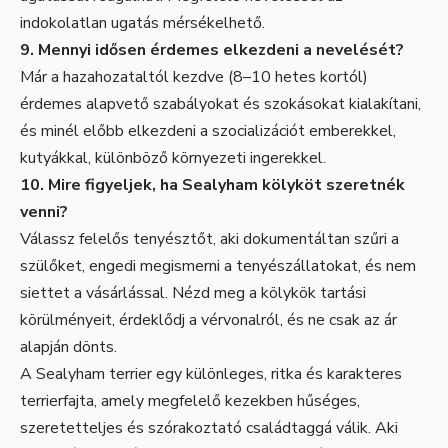
indokolatlan ugatás mérsékelhető.
9. Mennyi idősen érdemes elkezdeni a nevelését?
Már a hazahozataltól kezdve (8–10 hetes kortól)
érdemes alapvető szabályokat és szokásokat kialakítani,
és minél előbb elkezdeni a szocializációt emberekkel,
kutyákkal, különböző környezeti ingerekkel.
10. Mire figyeljek, ha Sealyham kölyköt szeretnék
venni?
Válassz felelős tenyésztőt, aki dokumentáltan szűri a
szülőket, engedi megismerni a tenyészállatokat, és nem
siettet a vásárlással. Nézd meg a kölykök tartási
körülményeit, érdeklődj a vérvonalról, és ne csak az ár
alapján dönts.
A Sealyham terrier egy különleges, ritka és karakteres
terrierfajta, amely megfelelő kezekben hűséges,
szeretetteljes és szórakoztató családtaggá válik. Aki