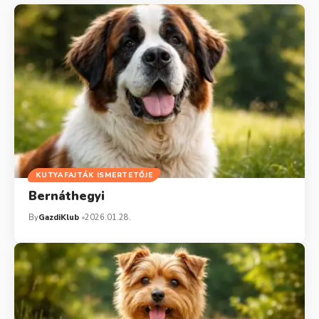
KUTYAFAJTÁK ISMERTETŐJE
Bernáthegyi
By
GazdiKlub
2026.01.28.