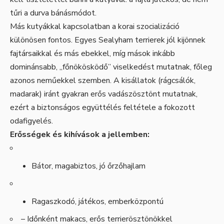
tűri a durva bánásmódot.
Más kutyákkal kapcsolatban a korai szocializáció
különösen fontos. Egyes Sealyham terrierek jól kijönnek
fajtársaikkal és más ebekkel, míg mások inkább
dominánsabb, „főnökösködő” viselkedést mutatnak, főleg
azonos neműekkel szemben. A kisállatok (rágcsálók,
madarak) iránt gyakran erős vadászösztönt mutatnak,
ezért a biztonságos együttélés feltétele a fokozott
odafigyelés.
Erősségek és kihívások a jellemben:
Bátor, magabiztos, jó őrzőhajlam
Ragaszkodó, játékos, emberközpontú
– Időnként makacs, erős terrierösztönökkel