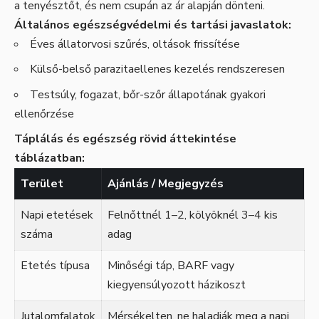
a tenyésztőt, és nem csupán az ár alapján dönteni.
Általános egészségvédelmi és tartási javaslatok:
Éves állatorvosi szűrés, oltások frissítése
Külső-belső parazitaellenes kezelés rendszeresen
Testsúly, fogazat, bőr-szőr állapotának gyakori
ellenőrzése
Táplálás és egészség rövid áttekintése
táblázatban:
Terület
Ajánlás / Megjegyzés
Napi etetések
Felnőttnél 1–2, kölyöknél 3–4 kis
száma
adag
Etetés típusa
Minőségi táp, BARF vagy
kiegyensúlyozott házikoszt
Jutalomfalatok
Mérsékelten, ne haladják meg a napi