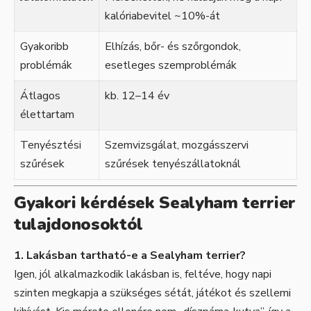
kalóriabevitel ~10%-át
Gyakoribb
Elhízás, bőr- és szőrgondok,
problémák
esetleges szemproblémák
Átlagos
kb. 12–14 év
élettartam
Tenyésztési
Szemvizsgálat, mozgásszervi
szűrések
szűrések tenyészállatoknál
Gyakori kérdések Sealyham terrier
tulajdonosoktól
1. Lakásban tartható-e a Sealyham terrier?
Igen, jól alkalmazkodik lakásban is, feltéve, hogy napi
szinten megkapja a szükséges sétát, játékot és szellemi