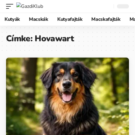
Kutyák
Macskák
Kutyafajták
Macskafajták
M
Címke:
Hovawart