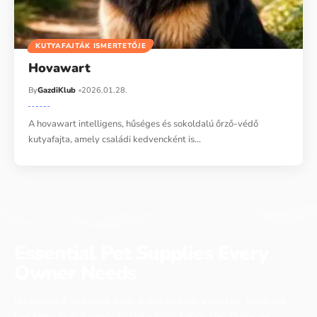
KUTYAFAJTÁK ISMERTETŐJE
Hovawart
By
GazdiKlub
2026.01.28.
A hovawart intelligens, hűséges és sokoldalú őrző-védő
kutyafajta, amely családi kedvencként is…
Essential Pet Supplies Every
Owner Needs
No matter if you have a cat, a dog or even a chicken, every pet
has items that it needs to live a long, happy life. These pet