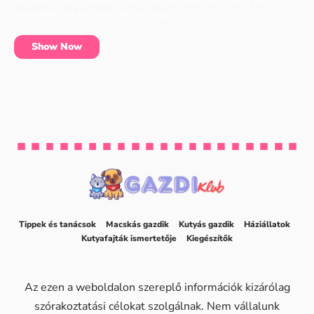
essentials can be found at our shop.
Show Now
Tippek és tanácsok
Macskás gazdik
Kutyás gazdik
Háziállatok
Kutyafajták ismertetője
Kiegészítők
Az ezen a weboldalon szereplő információk kizárólag
szórakoztatási célokat szolgálnak. Nem vállalunk