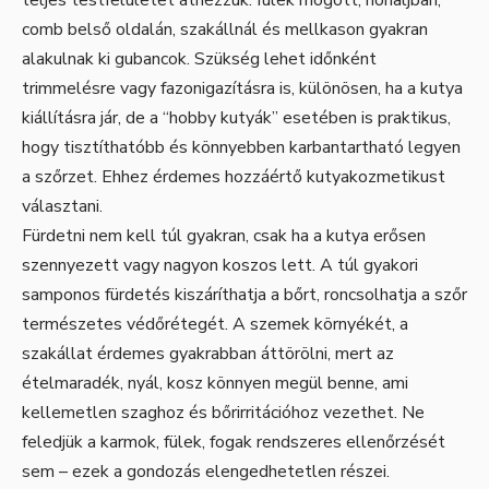
comb belső oldalán, szakállnál és mellkason gyakran
alakulnak ki gubancok. Szükség lehet időnként
trimmelésre vagy fazonigazításra is, különösen, ha a kutya
kiállításra jár, de a “hobby kutyák” esetében is praktikus,
hogy tisztíthatóbb és könnyebben karbantartható legyen
a szőrzet. Ehhez érdemes hozzáértő kutyakozmetikust
választani.
Fürdetni nem kell túl gyakran, csak ha a kutya erősen
szennyezett vagy nagyon koszos lett. A túl gyakori
samponos fürdetés kiszáríthatja a bőrt, roncsolhatja a szőr
természetes védőrétegét. A szemek környékét, a
szakállat érdemes gyakrabban áttörölni, mert az
ételmaradék, nyál, kosz könnyen megül benne, ami
kellemetlen szaghoz és bőrirritációhoz vezethet. Ne
feledjük a karmok, fülek, fogak rendszeres ellenőrzését
sem – ezek a gondozás elengedhetetlen részei.