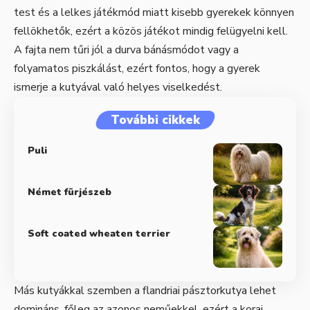
test és a lelkes játékmód miatt kisebb gyerekek könnyen
fellökhetők, ezért a közös játékot mindig felügyelni kell.
A fajta nem tűri jól a durva bánásmódot vagy a
folyamatos piszkálást, ezért fontos, hogy a gyerek
ismerje a kutyával való helyes viselkedést.
További cikkek
Puli
Német fürjészeb
Soft coated wheaten terrier
Más kutyákkal szemben a flandriai pásztorkutya lehet
domináns, főleg az azonos neműekkel, ezért a korai,