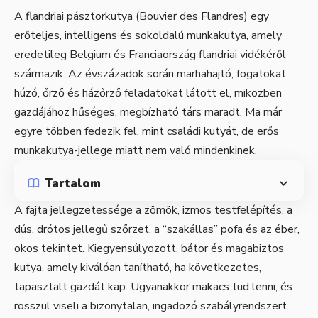
A flandriai pásztorkutya (Bouvier des Flandres) egy
erőteljes, intelligens és sokoldalú munkakutya, amely
eredetileg Belgium és Franciaország flandriai vidékéről
származik. Az évszázadok során marhahajtó, fogatokat
húzó, őrző és házőrző feladatokat látott el, miközben
gazdájához hűséges, megbízható társ maradt. Ma már
egyre többen fedezik fel, mint családi kutyát, de erős
munkakutya-jellege miatt nem való mindenkinek.
Tartalom
A fajta jellegzetessége a zömök, izmos testfelépítés, a
dús, drótos jellegű szőrzet, a “szakállas” pofa és az éber,
okos tekintet. Kiegyensúlyozott, bátor és magabiztos
kutya, amely kiválóan tanítható, ha következetes,
tapasztalt gazdát kap. Ugyanakkor makacs tud lenni, és
rosszul viseli a bizonytalan, ingadozó szabályrendszert.