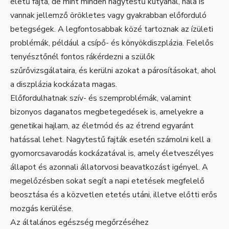
életű fajta, de mint minden nagytestű kutyánál, nála is
vannak jellemző örökletes vagy gyakrabban előforduló
betegségek. A legfontosabbak közé tartoznak az ízületi
problémák, például a csípő- és könyökdiszplázia. Felelős
tenyésztőnél fontos rákérdezni a szülők
szűrővizsgálataira, és kerülni azokat a párosításokat, ahol
a diszplázia kockázata magas.
Előfordulhatnak szív- és szemproblémák, valamint
bizonyos daganatos megbetegedések is, amelyekre a
genetikai hajlam, az életmód és az étrend egyaránt
hatással lehet. Nagytestű fajták esetén számolni kell a
gyomorcsavarodás kockázatával is, amely életveszélyes
állapot és azonnali állatorvosi beavatkozást igényel. A
megelőzésben sokat segít a napi etetések megfelelő
beosztása és a közvetlen etetés utáni, illetve előtti erős
mozgás kerülése.
Az általános egészség megőrzéséhez