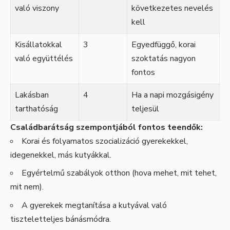
való viszony
következetes nevelés
kell
Kisállatokkal
3
Egyedfüggő, korai
való együttélés
szoktatás nagyon
fontos
Lakásban
4
Ha a napi mozgásigény
tarthatóság
teljesül
Családbarátság szempontjából fontos teendők:
Korai és folyamatos szocializáció gyerekekkel,
idegenekkel, más kutyákkal.
Egyértelmű szabályok otthon (hova mehet, mit tehet,
mit nem).
A gyerekek megtanítása a kutyával való
tiszteletteljes bánásmódra.