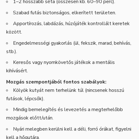
1–2 hosszabb séta (összesen kb. 60–90 perc).
Szabad futás biztonságos, elkerített területen.
Apportírozás, labdázás, húzójáték kontrollált keretek
között.
Engedelmességi gyakorlás (ül, fekszik, marad, behívás,
stb.).
Keresős vagy nyomkövetős játékok a mentális
kihívásért.
Mozgás szempontjából fontos szabályok:
Kölyök kutyát nem terhelünk túl (nincsenek hosszú
futások, lépcsők).
Mindig bemelegítés és levezetés a megterhelőbb
mozgások előtt/után.
Nyári melegben kerülni kell a déli, forró órákat, figyelni
kell a hőgutára.