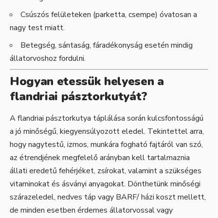
Csúszós felületeken (parketta, csempe) óvatosan a
nagy test miatt.
Betegség, sántaság, fáradékonyság esetén mindig
állatorvoshoz fordulni.
Hogyan etessük helyesen a
flandriai pásztorkutyát?
A flandriai pásztorkutya táplálása során kulcsfontosságú
a jó minőségű, kiegyensúlyozott eledel. Tekintettel arra,
hogy nagytestű, izmos, munkára fogható fajtáról van szó,
az étrendjének megfelelő arányban kell tartalmaznia
állati eredetű fehérjéket, zsírokat, valamint a szükséges
vitaminokat és ásványi anyagokat. Dönthetünk minőségi
szárazeledel, nedves táp vagy BARF/ házi koszt mellett,
de minden esetben érdemes állatorvossal vagy