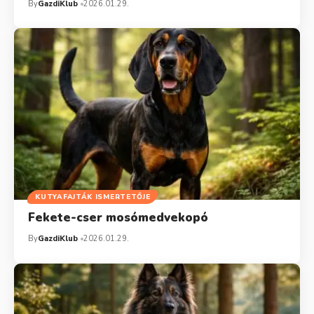
By
GazdiKlub
2026.01.29.
KUTYAFAJTÁK ISMERTETŐJE
Fekete-cser mosómedvekopó
By
GazdiKlub
2026.01.29.