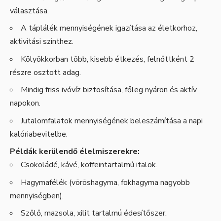
választása.
A táplálék mennyiségének igazítása az életkorhoz,
aktivitási szinthez.
Kölyökkorban több, kisebb étkezés, felnőttként 2
részre osztott adag.
Mindig friss ivóvíz biztosítása, főleg nyáron és aktív
napokon.
Jutalomfalatok mennyiségének beleszámítása a napi
kalóriabevitelbe.
Példák kerülendő élelmiszerekre:
Csokoládé, kávé, koffeintartalmú italok.
Hagymafélék (vöröshagyma, fokhagyma nagyobb
mennyiségben).
Szőlő, mazsola, xilit tartalmú édesítőszer.