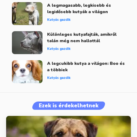
A legmagasabb, legkisebb és
legidősebb kutyák a világon
Kutyás gazdik
Különleges kutyafajták, amikről
talán még nem hallottál
Kutyás gazdik
A legcukibb kutya a világon: Boo és
a többiek
Kutyás gazdik
Ezek is érdekelhetnek