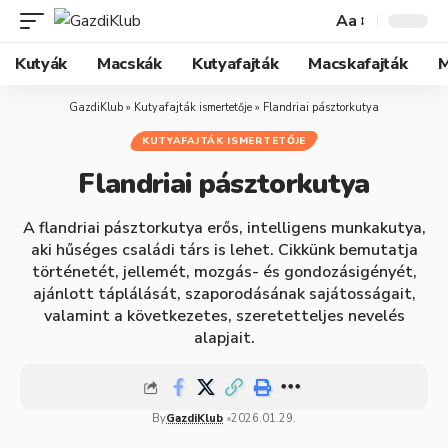
Aa
Kutyák
Macskák
Kutyafajták
Macskafajták
M
GazdiKlub
»
Kutyafajták ismertetője
»
Flandriai pásztorkutya
KUTYAFAJTÁK ISMERTETŐJE
Flandriai pásztorkutya
A flandriai pásztorkutya erős, intelligens munkakutya,
aki hűséges családi társ is lehet. Cikkünk bemutatja
történetét, jellemét, mozgás- és gondozásigényét,
ajánlott táplálását, szaporodásának sajátosságait,
valamint a következetes, szeretetteljes nevelés
alapjait.
By
GazdiKlub
2026.01.29.