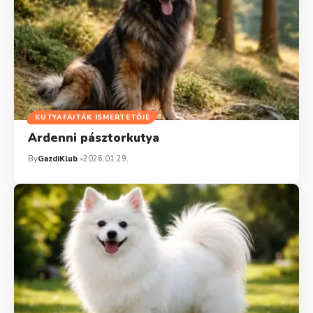
KUTYAFAJTÁK ISMERTETŐJE
Ardenni pásztorkutya
By
GazdiKlub
2026.01.29.