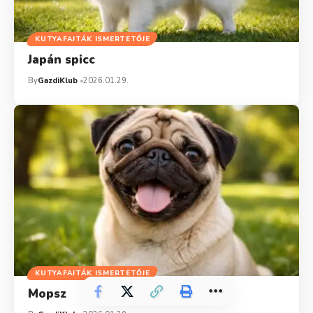
KUTYAFAJTÁK ISMERTETŐJE
Japán spicc
By
GazdiKlub
2026.01.29.
KUTYAFAJTÁK ISMERTETŐJE
Mopsz