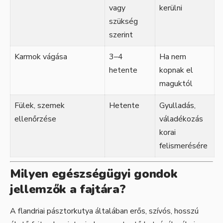
vagy
kerülni
szükség
szerint
Karmok vágása
3–4
Ha nem
hetente
kopnak el
maguktól
Fülek, szemek
Hetente
Gyulladás,
ellenőrzése
váladékozás
korai
felismerésére
Milyen egészségügyi gondok
jellemzők a fajtára?
A flandriai pásztorkutya általában erős, szívós, hosszú