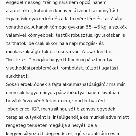
engedelmességi tréning nála nem opció, hanem
alapfeltétel, különben könnyen átveheti az irányítást.
Egy másik gyakori kérdés a fajta méretére és tartására
vonatkozik. A kanok tömege gyakran 35–45 kg, a szukák
valamivel könnyebbek, testük robusztus, így lakásban is
tarthatók, de csak akkor, ha a napi mozgás- és
munkaszükségletük biztosítva van. A csak kertbe
“kiültetett”, magára hagyott flandriai pásztorkutya
viselkedési problémákat, rombolást, túlzott ugatást
alakíthat ki.
Sokan érdeklődnek a fajta alkalmazhatóságáról: ma már
nemcsak hagyományos pásztorkutya, hanem kiválóan
beválik őrző-védő feladatokra, sportkutyaként
(obedience, IGP, mantrailing), sőt bizonyos egyedek
terápiás kutyaként is. Intelligenciája és munkakedve miatt
rengeteg területen megállja a helyét, de a
kiegyensúlyozott idegrendszer, a jó szocializáció és a