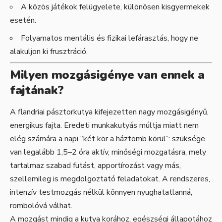
A közös játékok felügyelete, különösen kisgyermekek
esetén.
Folyamatos mentális és fizikai lefárasztás, hogy ne
alakuljon ki frusztráció.
Milyen mozgásigénye van ennek a
fajtának?
A flandriai pásztorkutya kifejezetten nagy mozgásigényű,
energikus fajta. Eredeti munkakutyás múltja miatt nem
elég számára a napi “két kör a háztömb körül”: szüksége
van legalább 1,5–2 óra aktív, minőségi mozgatásra, mely
tartalmaz szabad futást, apportírozást vagy más,
szellemileg is megdolgoztató feladatokat. A rendszeres,
intenzív testmozgás nélkül könnyen nyughatatlanná,
rombolóvá válhat.
A mozgást mindig a kutya korához, egészségi állapotához