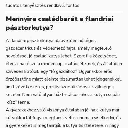
tudatos tenyésztés rendkívül fontos.
Mennyire családbarát a flandriai
pásztorkutya?
A flandriai pásztorkutya alapvetően hűséges,
gazdacentrikus és védelmező fajta, amely megfelelő
neveléssel jó családi kutya lehet. Szereti a közelséget,
élvezi, ha része a mindennapi családi életnek, és általában
szívesen kötődik egy “fő gazdához”. Ugyanakkor erős
őrzőösztöne miatt eleinte bizalmatlan lehet idegenekkel,
amit következetes, pozitív szocializációval szükséges
kezelni. Nem való olyan háztartásba, ahol a kutya csupán
“dísz” lenne.
A gyerekekhez való viszonya általában jó, ha a kutya már
kölyökkortól fogva megtanul velük finoman viselkedni, és
a gyerekeket is megtanítják a kutya tiszteletére. A nagy