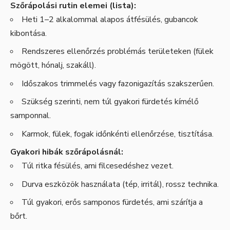
Szőrápolási rutin elemei (lista):
Heti 1–2 alkalommal alapos átfésülés, gubancok
kibontása.
Rendszeres ellenőrzés problémás területeken (fülek
mögött, hónalj, szakáll).
Időszakos trimmelés vagy fazonigazítás szakszerűen.
Szükség szerinti, nem túl gyakori fürdetés kímélő
samponnal.
Karmok, fülek, fogak időnkénti ellenőrzése, tisztítása.
Gyakori hibák szőrápolásnál:
Túl ritka fésülés, ami filcesedéshez vezet.
Durva eszközök használata (tép, irritál), rossz technika.
Túl gyakori, erős samponos fürdetés, ami szárítja a
bőrt.