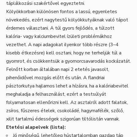
táplálkozási szakértővel egyeztetni.
Kölyökkorban különösen fontos a lassú, egyenletes
növekedés, ezért nagytestű kölyökkutyáknak való tápot
érdemes választani. A túl gyors fejlődés, a túlzott
kalória- vagy kalciumbevitel ízületi problémákhoz
vezethet. A napi adagokat ilyenkor több részre (3–4
kisebb étkezésre) kell osztani, hogy ne terheljük túl a
gyomrot, és csökkentsük a gyomorcsavarodás kockázatát.
Felnőtt korban általában napi 2 etetés javasolt,
pihenőidővel mozgás előtt és után. A flandriai
pásztorkutya hajlamos lehet a hízásra, ha a kalóriabevitel
meghaladja a felhasználást, ezért a testsúlyát
folyamatosan ellenőrizni kell. Az asztalról adott falatok,
zsíros, fűszeres ételek, csokoládé, hagymafélék, szőlő,
xilit tartalmú édességek szigorúan tiltólistán vannak.
Etetési alapelvek (lista):
Jó minőségű, lehetőleg hústartalomban gazdag táp