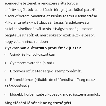
elengedhetetlenek a rendszeres állatorvosi
szűrővizsgálatok, az oltások, féreghajtás, külső parazita
elleni védelem, valamint az ideális testsúly fenntartása.
A korai tünetek – például sántaság, fáradékonyság,
hirtelen viselkedésváltozás, étvágytalanság – sosem
bagatellizálhatók el, mert sokszor ezek jelzik először,
hogy valami nincs rendben.
Gyakrabban előforduló problémák (lista):
Csípő- és könyökdiszplázia.
Gyomorcsavarodás (bloat).
Bizonyos szívbetegségek, szemproblémák.
Bőrproblémák (ritkább, de előfordulhat, főleg rossz
szőrápolásnál).
Idősebb korban ízületi kopások, mozgásszervi gondok.
Megelőzési lépések az egészségért: