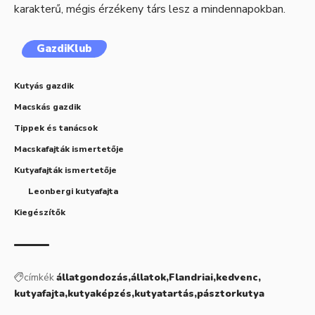
karakterű, mégis érzékeny társ lesz a mindennapokban.
GazdiKlub
Kutyás gazdik
Macskás gazdik
Tippek és tanácsok
Macskafajták ismertetője
Kutyafajták ismertetője
Leonbergi kutyafajta
Kiegészítők
címkék
állatgondozás
állatok
Flandriai
kedvenc
kutyafajta
kutyaképzés
kutyatartás
pásztorkutya