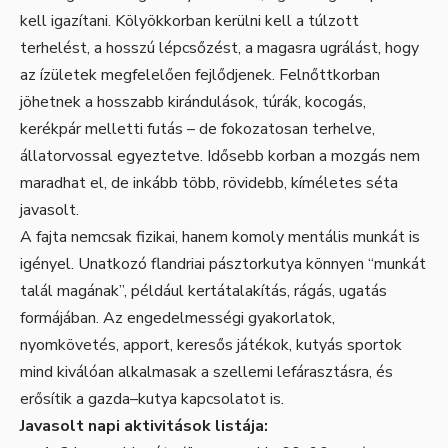
kell igazítani. Kölyökkorban kerülni kell a túlzott
terhelést, a hosszú lépcsőzést, a magasra ugrálást, hogy
az ízületek megfelelően fejlődjenek. Felnőttkorban
jöhetnek a hosszabb kirándulások, túrák, kocogás,
kerékpár melletti futás – de fokozatosan terhelve,
állatorvossal egyeztetve. Idősebb korban a mozgás nem
maradhat el, de inkább több, rövidebb, kíméletes séta
javasolt.
A fajta nemcsak fizikai, hanem komoly mentális munkát is
igényel. Unatkozó flandriai pásztorkutya könnyen “munkát
talál magának”, például kertátalakítás, rágás, ugatás
formájában. Az engedelmességi gyakorlatok,
nyomkövetés, apport, keresős játékok, kutyás sportok
mind kiválóan alkalmasak a szellemi lefárasztásra, és
erősítik a gazda–kutya kapcsolatot is.
Javasolt napi aktivitások listája: