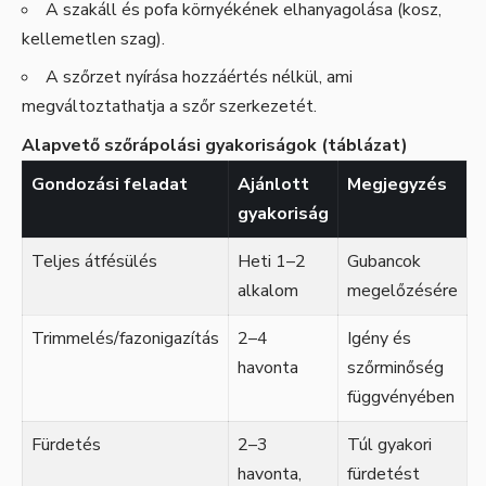
A szakáll és pofa környékének elhanyagolása (kosz,
kellemetlen szag).
A szőrzet nyírása hozzáértés nélkül, ami
megváltoztathatja a szőr szerkezetét.
Alapvető szőrápolási gyakoriságok (táblázat)
Gondozási feladat
Ajánlott
Megjegyzés
gyakoriság
Teljes átfésülés
Heti 1–2
Gubancok
alkalom
megelőzésére
Trimmelés/fazonigazítás
2–4
Igény és
havonta
szőrminőség
függvényében
Fürdetés
2–3
Túl gyakori
havonta,
fürdetést