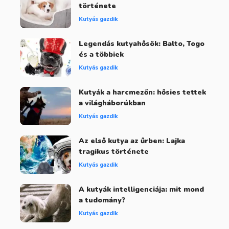
története
Kutyás gazdik
Legendás kutyahősök: Balto, Togo
és a többiek
Kutyás gazdik
Kutyák a harcmezőn: hősies tettek
a világháborúkban
Kutyás gazdik
Az első kutya az űrben: Lajka
tragikus története
Kutyás gazdik
A kutyák intelligenciája: mit mond
a tudomány?
Kutyás gazdik