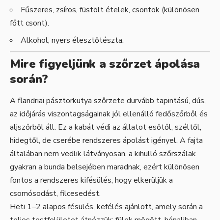
Fűszeres, zsíros, füstölt ételek, csontok (különösen
főtt csont).
Alkohol, nyers élesztőtészta.
Mire figyeljünk a szőrzet ápolása
során?
A flandriai pásztorkutya szőrzete durvább tapintású, dús,
az időjárás viszontagságainak jól ellenálló fedőszőrből és
aljszőrből áll. Ez a kabát védi az állatot esőtől, széltől,
hidegtől, de cserébe rendszeres ápolást igényel. A fajta
általában nem vedlik látványosan, a kihulló szőrszálak
gyakran a bunda belsejében maradnak, ezért különösen
fontos a rendszeres kifésülés, hogy elkerüljük a
csomósodást, filcesedést.
Heti 1–2 alapos fésülés, kefélés ajánlott, amely során a
teljes testfelületet átnézzük: fülek mögött, hónaljban,