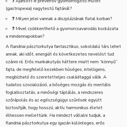
❓ Ajánlott-e preventív gyomorrögzítő műtét
(gastropexia) nagytestű fajtánál?
❓ Milyen jelei vannak a diszpláziának fiatal korban?
❓ Mivel csökkenthető a gyomorcsavarodás kockázata
a mindennapokban?
A flandriai pásztorkutya fantasztikus, sokoldalú társ lehet
annak, aki időt, energiát és következetes nevelést tud
szánni rá. Erős munkakutyás háttere miatt nem “könnyű”
fajta, de megfelelő kezekben hűséges, intelligens,
megbízható és szeretetteljes családtaggá válik. A
tudatos szocializáció, a bőséges mozgás és mentális
foglalkoztatás, a minőségi táplálás, a rendszeres
szőrápolás és az egészségügyi szűrések együtt
biztosítják, hogy hosszú, aktív, harmonikus életet
élhessen mellettünk. Ha mindezt vállalni tudjuk, a
flandriai pásztorkutya egy igazán különleges, erős