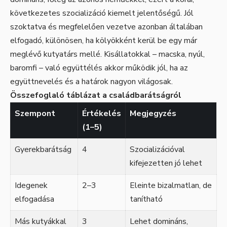
következetes szocializáció kiemelt jelentőségű. Jól
szoktatva és megfelelően vezetve azonban általában
elfogadó, különösen, ha kölyökként kerül be egy már
meglévő kutyatárs mellé. Kisállatokkal – macska, nyúl,
baromfi – való együttélés akkor működik jól, ha az
együttnevelés és a határok nagyon világosak.
Összefoglaló táblázat a családbarátságról
Szempont
Értékelés
Megjegyzés
(1–5)
Gyerekbarátság
4
Szocializációval
kifejezetten jó lehet
Idegenek
2–3
Eleinte bizalmatlan, de
elfogadása
tanítható
Más kutyákkal
3
Lehet domináns,