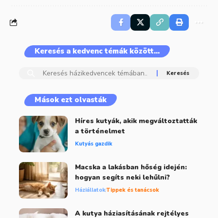
Keresés a kedvenc témák között…
Mások ezt olvasták
Híres kutyák, akik megváltoztatták
a történelmet
Kutyás gazdik
Macska a lakásban hőség idején:
hogyan segíts neki lehűlni?
Háziállatok
Tippek és tanácsok
A kutya háziasításának rejtélyes