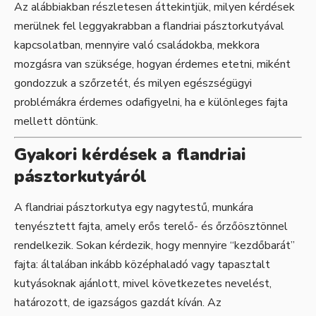
Az alábbiakban részletesen áttekintjük, milyen kérdések
merülnek fel leggyakrabban a flandriai pásztorkutyával
kapcsolatban, mennyire való családokba, mekkora
mozgásra van szüksége, hogyan érdemes etetni, miként
gondozzuk a szőrzetét, és milyen egészségügyi
problémákra érdemes odafigyelni, ha e különleges fajta
mellett döntünk.
Gyakori kérdések a flandriai
pásztorkutyáról
A flandriai pásztorkutya egy nagytestű, munkára
tenyésztett fajta, amely erős terelő- és őrzőösztönnel
rendelkezik. Sokan kérdezik, hogy mennyire “kezdőbarát”
fajta: általában inkább középhaladó vagy tapasztalt
kutyásoknak ajánlott, mivel következetes nevelést,
határozott, de igazságos gazdát kíván. Az